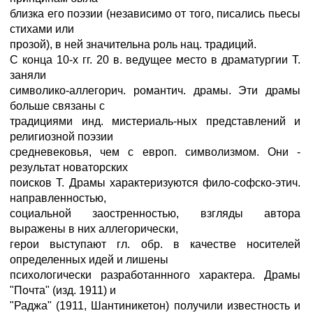
близка его поэзии (независимо от того, писались пьесы
стихами или
прозой), в ней значительна роль нац. традиций.
С конца 10-х гг. 20 в. ведущее место в драматургии Т.
заняли
символико-аллегорич. романтич. драмы. Эти драмы
больше связаны с
традициями инд. мистериаль-ных представлений и
религиозной поэзии
средневековья, чем с европ. символизмом. Они -
результат новаторских
поисков Т. Драмы характеризуются фило-софско-этич.
направленностью,
социальной заостренностью, взгляды автора
выражены в них аллегорически,
герои выступают гл. обр. в качестве носителей
определенных идей и лишены
психологически разработаннного характера. Драмы
"Почта" (изд. 1911) и
"Раджа" (1911, Шантиникетон) получили известность и