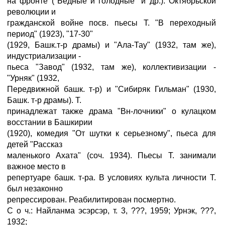
на фронте ("Бедные и голодные" и др.). Октябрьской
революции и
гражданской войне посв. пьесы Т. "В переходный
период" (1923), "17-30"
(1929, Башк.т-р драмы) и "Ала-Тау" (1932, там же),
индустриализации -
пьеса "Завод" (1932, там же), коллективизации -
"Урняк" (1932,
Передвижной башк. т-р) и "Сибиряк Гильман" (1930,
Башк. т-р драмы). Т.
принадлежат также драма "Вн-лочники" о кулацком
восстании в Башкирии
(1920), комедия "От шутки к серьезному", пьеса для
детей "Рассказ
маленького Ахата" (соч. 1934). Пьесы Т. занимали
важное место в
репертуаре башк. т-ра. В условиях культа личности Т.
был незаконно
репрессирован. Реабилитирован посмертно.
С о ч.: Найланма эсэрсэр, т. 3, ???, 1959; Урнэк, ???,
1932;