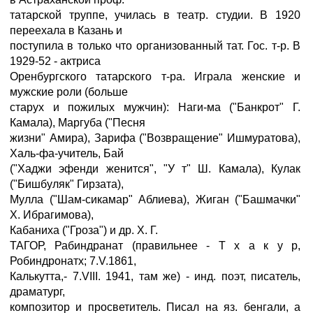
татарской труппе, училась в театр. студии. В 1920
переехала в Казань и
поступила в только что организованный тат. Гос. т-р. В
1929-52 - актриса
Оренбургского татарского т-ра. Играла женские и
мужские роли (больше
старух и пожилых мужчин): Наги-ма ("Банкрот" Г.
Камала), Маргуба ("Песня
жизни" Амира), Зарифа ("Возвращение" Ишмуратова),
Халь-фа-учитель, Бай
("Хаджи эфенди женится", "У т" Ш. Камала), Кулак
("Бишбуляк" Гирзата),
Мулла ("Шам-сикамар" Аблиева), Жиган ("Башмачки"
X. Ибрагимова),
Кабаниха ("Гроза") и др. X. Г.
ТАГОР, Рабиндранат (правильнее - Т х а к у р,
Робиндронатх; 7.V.1861,
Калькутта,- 7.VIII. 1941, там же) - инд. поэт, писатель,
драматург,
композитор и просветитель. Писал на яз. бенгали, а