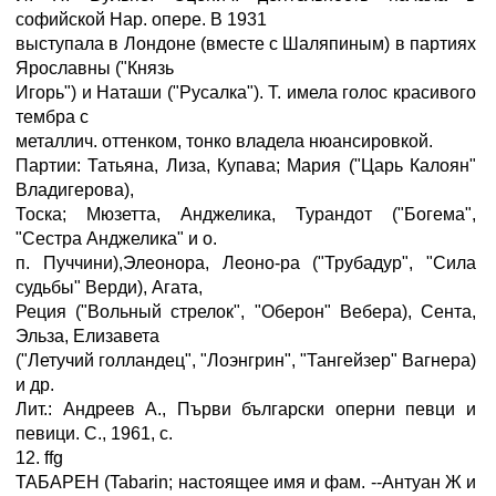
софийской Нар. опере. В 1931
выступала в Лондоне (вместе с Шаляпиным) в партиях
Ярославны ("Князь
Игорь") и Наташи ("Русалка"). Т. имела голос красивого
тембра с
металлич. оттенком, тонко владела нюансировкой.
Партии: Татьяна, Лиза, Купава; Мария ("Царь Калоян"
Владигерова),
Тоска; Мюзетта, Анджелика, Турандот ("Богема",
"Сестра Анджелика" и о.
п. Пуччини),Элеонора, Леоно-ра ("Трубадур", "Сила
судьбы" Верди), Агата,
Реция ("Вольный стрелок", "Оберон" Вебера), Сента,
Эльза, Елизавета
("Летучий голландец", "Лоэнгрин", "Тангейзер" Вагнера)
и др.
Лит.: Андреев А., Първи български оперни певци и
певици. С., 1961, с.
12. ffg
ТАБАРЕН (Tabarin; настоящее имя и фам. --Антуан Ж и