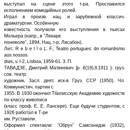
выступал на сцене этого т-ра. Прославился
исполнением комедийных ролей.
Играл в произв. нац. и зарубежной классич.
драматургии. Особенную
известность получили его выступления в пьесах
Мольера (напр., в "Лекаре
поневоле", 1894, Нац. т-р, Лисабон).
Лит.: R e b e l l o L. F., Teatro portugues: do romantismo
aos nossos
dias, v. l-2, Lisboa, 1959-61. 3. П.
ТАВАДЗЕ, Дмитрий Матвеевич [р. 6(19).II.1911 ]- груз.
сов. театр.
художник. Засл. деят. иск-в Груз. ССР (1950). Чл.
Коммунистич. партии с
1955. В 1930 окончил Тбилисскую Академию художеств
по классу живописи
(класс проф. E. E. Лансере). Еще будучи студентом, с
1926 работал в Т-ре
им. Руставели.
Оформил спектакли: "Обруч" Самсонидзе (1932),