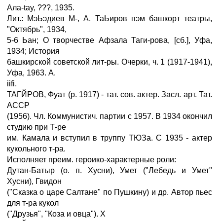
Ала-tay, ???, 1935.
Лит.: МэЬэдиев М-, А. ТаЬиров пэм башкорт театры,
"Октябрь", 1934,
5-6 Ьан; О творчестве Афзала Таги-рова, [сб.], Уфа,
1934; История
башкирской советской лит-ры. Очерки, ч. 1 (1917-1941),
Уфа, 1963. A.
iifi.
ТАГЙРОВ, Фуат (р. 1917) - тат. сов. актер. Засл. арт. Тат.
АССР
(1956). Чл. Коммунистич. партии с 1957. В 1934 окончил
студию при Т-ре
им. Камала и вступил в труппу ТЮЗа. С 1935 - актер
кукольного т-ра.
Исполняет преим. героико-характерные роли:
Дутан-Батыр (о. п. Хусни), Умет ("Лебедь и Умет"
Хусни), Гвидон
("Сказка о царе Салтане" по Пушкину) и др. Автор пьес
для т-ра кукол
("Друзья", "Коза и овца"). X