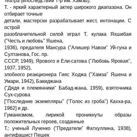
театра (впоследствии Т-р им. Хамзы).
Т. - яркий характерный актер широкого диапазона. Он
отбирает точные
детали, мастерски разрабатывает жест, интонации. С
острой
разоблачительной силой играл Т. кулака Яхшибая
("Честь и любовь" Яшена,
1936), предателя Мансура ("Алишер Навои" Уй-гуна и
Султанова, Гос. пр.
СССР, 1949), Ярового и Ели-сатова ("Любовь Яровая",
1937, 1952),
злобного реакционера Гияс Ходжа ("Хамза" Яшена и
Умари, 1942), Бакиджана
("Дядя и племянники" Бабад-жана, 1959), взяточника
Сух-сурова
["Последние экземпляры" ("Голос из гроба") Кахха-ра,
1962] и др.
Гуманизмом, лирикой проникнуты образы
положительных героев, созданные
Т.: ученый Лученко ("Предатели" Фатхуллина, 1938),
антифашист Пешек