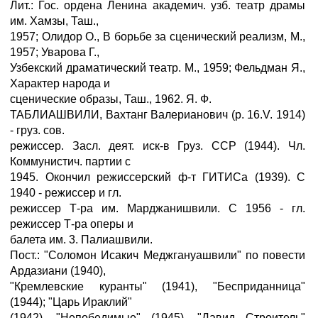
Лит.: Гос. ордена Ленина академич. узб. театр драмы
им. Хамзы, Таш.,
1957; Олидор О., В борьбе за сценический реализм, М.,
1957; Уварова Г.,
Узбекский драматический театр. М., 1959; Фельдман Я.,
Характер народа и
сценические образы, Таш., 1962. Я. Ф.
ТАБЛИАШВИЛИ, Вахтанг Валерианович (р. 16.V. 1914)
- груз. сов.
режиссер. Засл. деят. иск-в Груз. ССР (1944). Чл.
Коммунистич. партии с
1945. Окончил режиссерский ф-т ГИТИСа (1939). С
1940 - режиссер и гл.
режиссер Т-ра им. Марджанишвили. С 1956 - гл.
режиссер Т-ра оперы и
балета им. 3. Палиашвили.
Пост.: "Соломон Исакич Меджгануашвили" по повести
Ардазиани (1940),
"Кремлевские куранты" (1941), "Бесприданница"
(1944); "Царь Ираклий"
(1942), "Непобедимые" (1945), "Давид Строитель"