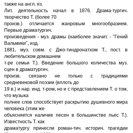
также на англ. яз.
Лит. деятельность начал в 1876. Драма-тургич.
творчество Т. (более 70
произв.) отличается жанровым многообразием.
Первые драматургич.
произведения - муз. драмы (наиболее значит. - "Гений
Вальмики", изд.
1881, муз. совм. с Джо-тиндронатхом Т., пост. в
любительском домашнем
т-ре семьи Т.). Введение большого количества муз.
сцен в драматургич.
произв. связано не только с традициями
средневековой поэзии (вплоть до
19 в.) и нар. инд. т-ром, но и с представлением Т. о том,
что музыка
полнее слов способствует раскрытию душевного мира
человека (этим же
объясняется наличие песен в большинстве пьес Т.).
Известность Т. как
драматургу принесли роман-тич. историч. трагедии