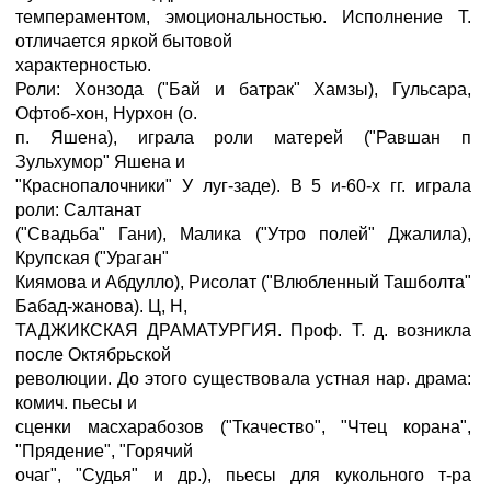
темпераментом, эмоциональностью. Исполнение Т.
отличается яркой бытовой
характерностью.
Роли: Хонзода ("Бай и батрак" Хамзы), Гульсара,
Офтоб-хон, Нурхон (о.
п. Яшена), играла роли матерей ("Равшан п
Зульхумор" Яшена и
"Краснопалочники" У луг-заде). В 5 и-60-х гг. играла
роли: Салтанат
("Свадьба" Гани), Малика ("Утро полей" Джалила),
Крупская ("Ураган"
Киямова и Абдулло), Рисолат ("Влюбленный Ташболта"
Бабад-жанова). Ц, Н,
ТАДЖИКСКАЯ ДРАМАТУРГИЯ. Проф. Т. д. возникла
после Октябрьской
революции. До этого существовала устная нар. драма:
комич. пьесы и
сценки масхарабозов ("Ткачество", "Чтец корана",
"Прядение", "Горячий
очаг", "Судья" и др.), пьесы для кукольного т-ра