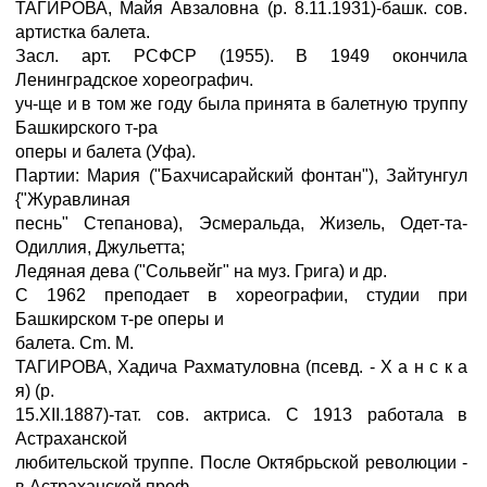
ТАГЙРОВА, Майя Авзаловна (р. 8.11.1931)-башк. сов.
артистка балета.
Засл. арт. РСФСР (1955). В 1949 окончила
Ленинградское хореографич.
уч-ще и в том же году была принята в балетную труппу
Башкирского т-ра
оперы и балета (Уфа).
Партии: Мария ("Бахчисарайский фонтан"), Зайтунгул
{"Журавлиная
песнь" Степанова), Эсмеральда, Жизель, Одет-та-
Одиллия, Джульетта;
Ледяная дева ("Сольвейг" на муз. Грига) и др.
С 1962 преподает в хореографии, студии при
Башкирском т-ре оперы и
балета. Cm. M.
ТАГИРОВА, Хадича Рахматуловна (псевд. - Х а н с к а
я) (р.
15.XII.1887)-тат. сов. актриса. С 1913 работала в
Астраханской
любительской труппе. После Октябрьской революции -
в Астраханской проф.