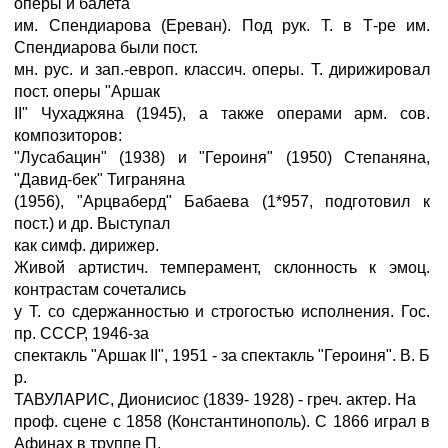
оперы и балета
им. Спендиарова (Ереван). Под рук. Т. в Т-ре им.
Спендиарова были пост.
мн. рус. и зап.-европ. классич. оперы. Т. дирижировал
пост. оперы "Аршак
II" Чухаджяна (1945), а также операми арм. сов.
композиторов:
"Лусабацин" (1938) и "Героиня" (1950) Степаняна,
"Давид-бек" Тиграняна
(1956), "Арцваберд" Бабаева (1*957, подготовил к
пост.) и др. Выступал
как симф. дирижер.
Живой артистич. темперамент, склонность к эмоц.
контрастам сочетались
у Т. со сдержанностью и строгостью исполнения. Гос.
пр. СССР, 1946-за
спектакль "Аршак II", 1951 - за спектакль "Героиня". В. Б
р.
ТАВУЛАРИС, Дионисиос (1839- 1928) - греч. актер. На
проф. сцене с 1858 (Константинополь). С 1866 играл в
Афинах в труппе П.