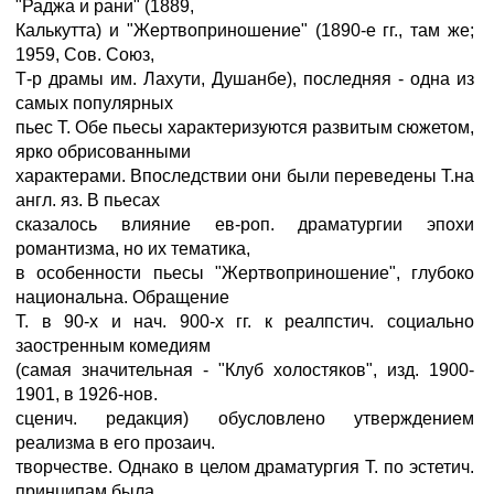
"Раджа и рани" (1889,
Калькутта) и "Жертвоприношение" (1890-е гг., там же;
1959, Сов. Союз,
Т-р драмы им. Лахути, Душанбе), последняя - одна из
самых популярных
пьес Т. Обе пьесы характеризуются развитым сюжетом,
ярко обрисованными
характерами. Впоследствии они были переведены Т.на
англ. яз. В пьесах
сказалось влияние ев-роп. драматургии эпохи
романтизма, но их тематика,
в особенности пьесы "Жертвоприношение", глубоко
национальна. Обращение
Т. в 90-х и нач. 900-х гг. к реалпстич. социально
заостренным комедиям
(самая значительная - "Клуб холостяков", изд. 1900-
1901, в 1926-нов.
сценич. редакция) обусловлено утверждением
реализма в его прозаич.
творчестве. Однако в целом драматургия Т. по эстетич.
принципам была