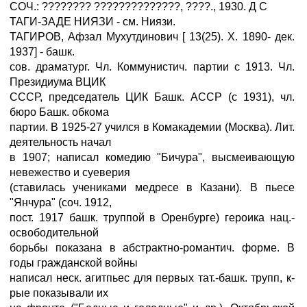
СОЧ.: ???????? ??????????????, ????., 1930. Д С
ТАГИ-ЗАДЕ НИЯЗИ - см. Ниязи.
ТАГИРОВ, Афзал Мухутдинович [ 13(25). X. 1890- дек.
1937] - башк.
сов. драматург. Чл. Коммунистич. партии с 1913. Чл.
Президиума ВЦИК
СССР, председатель ЦИК Башк. АССР (с 1931), чл.
бюро Башк. обкома
партии. В 1925-27 учился в Комакадемии (Москва). Лит.
деятельность начал
в 1907; написал комедию "Бичура", высмеивающую
невежество и суеверия
(ставилась учениками медресе в Казани). В пьесе
"Янчура" (соч. 1912,
пост. 1917 башк. труппой в Оренбурге) героика нац.-
освободительной
борьбы показана в абстрактно-романтич. форме. В
годы гражданской войны
написал неск. агитпьес для первых тат.-башк. трупп, к-
рые показывали их