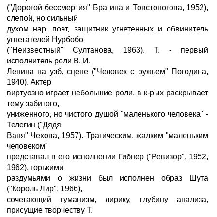
("Дорогой бессмертия" Брагина и Товстоногова, 1952),
слепой, но сильный
духом нар. поэт, защитник угнетенных и обвинитель
угнетателей Нурбобо
("Неизвестный" Султанова, 1963). Т. - первый
исполнитель роли В. И.
Ленина на узб. сцене ("Человек с ружьем" Погодина,
1940). Актер
виртуозно играет небольшие роли, в к-рых раскрывает
тему забитого,
униженного, но чистого душой "маленького человека" -
Телегин ("Дядя
Ваня" Чехова, 1957). Трагическим, жалким "маленьким
человеком"
представал в его исполнении Гибнер ("Ревизор", 1952,
1962), горькими
раздумьями о жизни был исполнен образ Шута
("Король Лир", 1966),
сочетающий гуманизм, лирику, глубину анализа,
присущие творчеству Т.