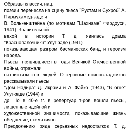
Образцы классич. нац.
поэзии перенесла на сцену пьеса "Рустам и Сухроб" А.
Пирмухамед-заде и
В. Волькенштейна (по мотивам "Шахнаме" Фирдоуси,
1941). Значительной
вехой в истории Т. д. явилась драма
"Краснопалочникн" Улуг-заде (1941),
показывающая разгром басмаческих банд и героизм
народа.
Пьесы, появившиеся в годы Великой Отечественной
войны, отражали
патриотизм сов. людей. О героизме воинов-таджиков
рассказывали пьесы
"Дом Надира" Д. Икрами и А. Файко (1943), "В огне"
Улуг-заде (1944) и
др. Но в 40-е гг. в репертуар т-ров вошли пьесы,
лишенные идейной и
художественной значимости, показывающие жизнь
обеднение, схематично.
Преодолению ряда серьезных недостатков Т. д.