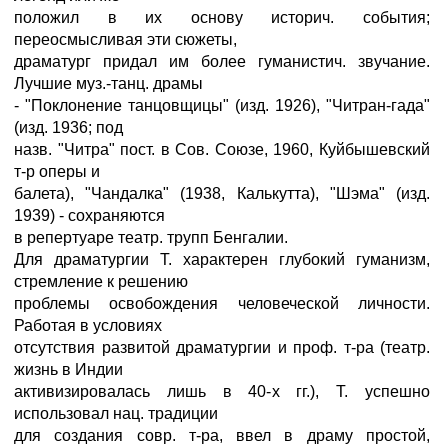
положил в их основу историч. события;
переосмысливая эти сюжеты,
драматург придал им более гуманистич. звучание.
Лучшие муз.-танц. драмы
- "Поклонение танцовщицы" (изд. 1926), "Читран-гада"
(изд. 1936; под
назв. "Читра" пост. в Сов. Союзе, 1960, Куйбышевский
т-р оперы и
балета), "Чандалка" (1938, Калькутта), "Шэма" (изд.
1939) - сохраняются
в репертуаре театр. трупп Бенгалии.
Для драматургии Т. характерен глубокий гуманизм,
стремление к решению
проблемы освобождения человеческой личности.
Работая в условиях
отсутствия развитой драматургии и проф. т-ра (театр.
жизнь в Индии
активизировалась лишь в 40-х гг.), Т. успешно
использовал нац. традиции
для создания совр. т-ра, ввел в драму простой,