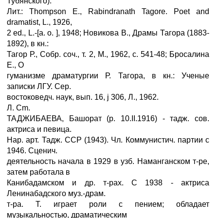
Тубянского).
Лит.: Thompson E., Rabindranath Tagore. Poet and
dramatist, L., 1926,
2 ed., L.-[a. о. ], 1948; Новикова В., Драмы Тагора (1883-
1892), в кн.:
Тагор Р., Собр. соч., т. 2, М., 1962, с. 541-48; Бросалина
E., О
гуманизме драматургии Р. Тагора, в кн.: Ученые
записки ЛГУ. Сер.
востоковедч. наук, вып. 16, ј 306, Л., 1962.
Л. Cm.
ТАДЖИБАЕВА, Башорат (р. 10.II.1916) - тадж. сов.
актриса и певица.
Нар. арт. Тадж. ССР (1943). Чл. Коммунистич. партии с
1946. Сценич.
деятельность начала в 1929 в узб. Наманганском т-ре,
затем работала в
Канибадамском и др. т-рах. С 1938 - актриса
Ленинабадского муз.-драм.
т-ра. Т. играет роли с пением; обладает
музыкальностью, драматическим