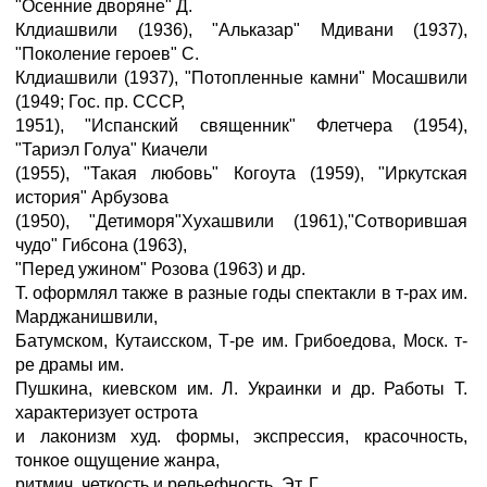
"Осенние дворяне" Д.
Клдиашвили (1936), "Альказар" Мдивани (1937),
"Поколение героев" С.
Клдиашвили (1937), "Потопленные камни" Мосашвили
(1949; Гос. пр. СССР,
1951), "Испанский священник" Флетчера (1954),
"Тариэл Голуа" Киачели
(1955), "Такая любовь" Когоута (1959), "Иркутская
история" Арбузова
(1950), "Детиморя"Хухашвили (1961),"Сотворившая
чудо" Гибсона (1963),
"Перед ужином" Розова (1963) и др.
Т. оформлял также в разные годы спектакли в т-рах им.
Марджанишвили,
Батумском, Кутаисском, Т-ре им. Грибоедова, Моск. т-
ре драмы им.
Пушкина, киевском им. Л. Украинки и др. Работы Т.
характеризует острота
и лаконизм худ. формы, экспрессия, красочность,
тонкое ощущение жанра,
ритмич. четкость и рельефность. Эт. Г.