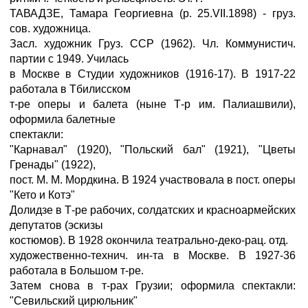
ТАВАДЗЕ, Тамара Георгиевна (р. 25.VII.1898) - груз.
сов. художница.
Засл. художник Груз. ССР (1962). Чл. Коммунистич.
партии с 1949. Училась
в Москве в Студии художников (1916-17). В 1917-22
работала в Тбилисском
т-ре оперы и балета (ныне Т-р им. Палиашвили),
оформила балетные
спектакли:
"Карнавал" (1920), "Польский бал" (1921), "Цветы
Гренады" (1922),
пост. M. M. Мордкина. В 1924 участвовала в пост. оперы
"Кето и Котэ"
Долидзе в Т-ре рабочих, солдатских и красноармейских
депутатов (эскизы
костюмов). В 1928 окончила театрально-деко-рац. отд.
художественно-технич. ин-та в Москве. В 1927-36
работала в Большом т-ре.
Затем снова в т-рах Грузии; оформила спектакли:
"Севильский цирюльник"