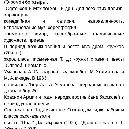
("Хромой богатырь",
"Офтобхон и Мах-тобхон" и др.). Для всех этих произв.
характерны
комедийная и сатирич. направленность,
использование муз.-хореографич.
элементов, юмор, своеобразные традиционные
художеств. приемы.
В период возникновения и роста муз.-драм. кружков
(20-е гг.)
зародилась письменная Т. д.; кружки ставили пьесы
"Слепой Шермат" X.
Умарова и А. Сат-тарова, "Фармонбек" М. Холматова и
М. Али-заде. В 1933
появилась "Борьба" А. Усманова - первая многоактная
драма о борьбе
Красной Армии и тадж. народа против банд басмачей в
период установления
Сов. власти в Таджикистане. О молодом тадж. рабочем
классе рассказывали
пьесы: "Враг" Дж. Икрами (1935), "Долина счастья" Г.
Абдулло (1936),