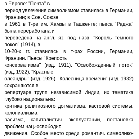
в Европе: "Почта" в
период увлечения символизмом ставилась в Германии,
Франции; в Сов. Союзе
в 1961 в Т-ре им. Хамзы в Ташкенте; пьеса "Раджа"
была переработана и
переведена на англ. яз. под назв. "Король темного
покоя" (1914), в
10-20-х гг. ставилась в т-рах России, Германии,
Франции. Пьесы "Крепость
консерватизма" (изд. 1911), "Освобожденный поток"
(изд. 1922), "Красные
олеандры" (изд. 1926), "Колесница времени" (изд. 1932)
сохраняются в
репертуаре трупп независимой Индии, их тематика
глубоко национальна:
критика религиозного догматизма, кастовой системы,
колониализма,
расизма, капиталистич. эксплуатации, постановка
проблем нац.-освободит.
движения. Особое место среди романтич. символико-