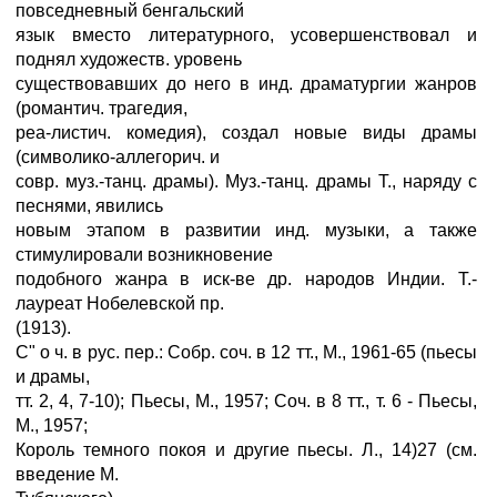
повседневный бенгальский
язык вместо литературного, усовершенствовал и
поднял художеств. уровень
существовавших до него в инд. драматургии жанров
(романтич. трагедия,
реа-листич. комедия), создал новые виды драмы
(символико-аллегорич. и
совр. муз.-танц. драмы). Муз.-танц. драмы Т., наряду с
песнями, явились
новым этапом в развитии инд. музыки, а также
стимулировали возникновение
подобного жанра в иск-ве др. народов Индии. Т.-
лауреат Нобелевской пр.
(1913).
С" о ч. в рус. пер.: Собр. соч. в 12 тт., М., 1961-65 (пьесы
и драмы,
тт. 2, 4, 7-10); Пьесы, М., 1957; Соч. в 8 тт., т. 6 - Пьесы,
М., 1957;
Король темного покоя и другие пьесы. Л., 14)27 (см.
введение М.