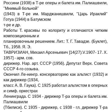
Россини (1938) в Т-ре оперы и балета им. Палиашвили,
"Мнимый больной"
(1943) в Т-ре им. Марджанишвили, "Царь Ираклий"
Готуа (1944) в Батумском
т-ре и др.
Работы Т. красивы по колориту и отличаются четким
композиционным и
планировочным решением. Лит.: Т. Г. Тавадзе. (Буклет),
Тб., 1958. Я. Э.
ТАВРИЗИАН, Михаил Арсеньевич [14(27).V.1907- 17. X.
1957] - арм. сов.
дирижер. Нар. арт. СССР (1956). Депутат Верх. Совета
СССР 4-го созыва.
Окончил Ле-нингр. консерваторию как альтист (1932) и
как дирижер (1934,
класс А. В. Гаука). С 1925 работал альтистом в оперных
и симф. оркестрах
Ленинграда. С 1934 - дирижер Т-ра оперы и балета им.
Палиашвили
(Тбилиси). С 1935 - дирижер, с 1938 - гл. дирижер Т-ра