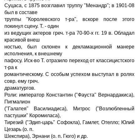
Суцаса, с 1875 возглавил труппу "Менандр"; в 1901-08
был в составе
труппы "Королевского т-ра", вскоре после этого
покинул сцену. Т. - один
из ведущих актеров греч. т-ра 70-90-х гг. 19 в. Обладал
красивой внеш
ностью, был склонен к декламационной манере
исполнения, к внешнему
пафосу. Иск-во Т. отразило переход от классицистского
т-ра к
романтическому. С особым успехом выступал в ролях
совр. ему греч.
драматургов.
Роли: император Константин ("Фауста" Вернардакиса),
Пигмалион
("Галатея" Василиадиса), Митрос ("Возлюбленный
пастушки" Коромиласа),
Тирезий ("Эдип-царь" Софокла), Гамлет, Отелло; Юлий
Цезарь (о. п.
Шекспира), Эрнани (о. п. Гюго) и др.