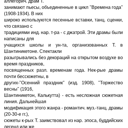
аллегорич. драм Т.
занимают пьесы, объединенные в цикл "Времена года"
(1908-1934). В них
широко используются песенные вставки, танц. сценки,
что связано с
традициями инд. нар. т-ра - с джатрой. Эти драмы были
написаны для
учащихся школы и ун-та, организованных Т. в
Шантиникетоне. Спектакли
разыгрывались без декораций на открытом воздухе во
время праздников,
посвященных разл. временам года. Нек-рые драмы
почти бессюжетны, в
других-"Осенний праздник" (изд. 1908), "Торжество
весны" (1916,
Шантиникетон, Калькутта) - есть несложная сюжетная
линия. Дальнейшая
модификация этого жанра - романтич. муз.-танц. драмы
(20-30-е гг.),
сюжеты к-рых Т. заимствовал из нар. эпоса, буддийских
легенд или же