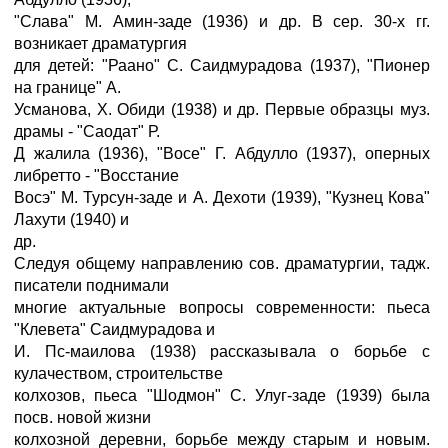
"Слава" М. Амин-заде (1936) и др. В сер. 30-х гг.
возникает драматургия
для детей: "Раано" С. Саидмурадова (1937), "Пионер
на границе" А.
Усманова, X. Обиди (1938) и др. Первые образцы муз.
драмы - "Саодат" Р.
Д жалила (1936), "Восе" Г. Абдулло (1937), оперных
либретто - "Восстание
Восэ" М. Турсун-заде и А. Дехоти (1939), "Кузнец Кова"
Лахути (1940) и
др.
Следуя общему направлению сов. драматургии, тадж.
писатели поднимали
многие актуальные вопросы современности: пьеса
"Клевета" Саидмурадова и
И. Пс-маилова (1938) рассказывала о борьбе с
кулачеством, строительстве
колхозов, пьеса "Шодмон" С. Улуг-заде (1939) была
посв. новой жизни
колхозной деревни, борьбе между старым и новым.