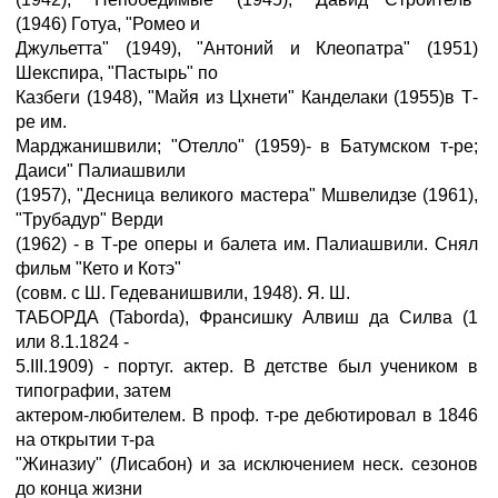
(1946) Готуа, "Ромео и
Джульетта" (1949), "Антоний и Клеопатра" (1951)
Шекспира, "Пастырь" по
Казбеги (1948), "Майя из Цхнети" Канделаки (1955)в Т-
ре им.
Марджанишвили; "Отелло" (1959)- в Батумском т-ре;
Даиси" Палиашвили
(1957), "Десница великого мастера" Мшвелидзе (1961),
"Трубадур" Верди
(1962) - в Т-ре оперы и балета им. Палиашвили. Снял
фильм "Кето и Котэ"
(совм. с Ш. Гедеванишвили, 1948). Я. Ш.
ТАБОРДА (Taborda), Франсишку Алвиш да Силва (1
или 8.1.1824 -
5.III.1909) - португ. актер. В детстве был учеником в
типографии, затем
актером-любителем. В проф. т-ре дебютировал в 1846
на открытии т-ра
"Жиназиу" (Лисабон) и за исключением неск. сезонов
до конца жизни