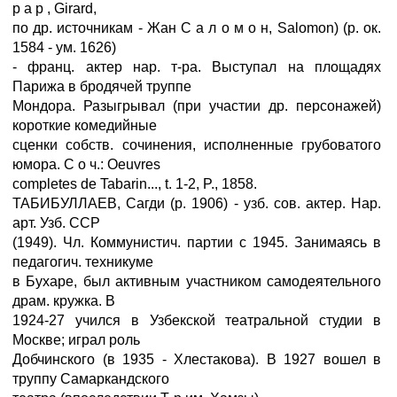
р а р , Girard,
по др. источникам - Жан С а л о м о н, Salomon) (р. ок.
1584 - ум. 1626)
- франц. актер нар. т-ра. Выступал на площадях
Парижа в бродячей труппе
Мондора. Разыгрывал (при участии др. персонажей)
короткие комедийные
сценки собств. сочинения, исполненные грубоватого
юмора. С о ч.: Oeuvres
completes de Tabarin..., t. 1-2, P., 1858.
ТАБИБУЛЛАЕВ, Сагди (р. 1906) - узб. сов. актер. Нар.
арт. Узб. ССР
(1949). Чл. Коммунистич. партии с 1945. Занимаясь в
педагогич. техникуме
в Бухаре, был активным участником самодеятельного
драм. кружка. В
1924-27 учился в Узбекской театральной студии в
Москве; играл роль
Добчинского (в 1935 - Хлестакова). В 1927 вошел в
труппу Самаркандского