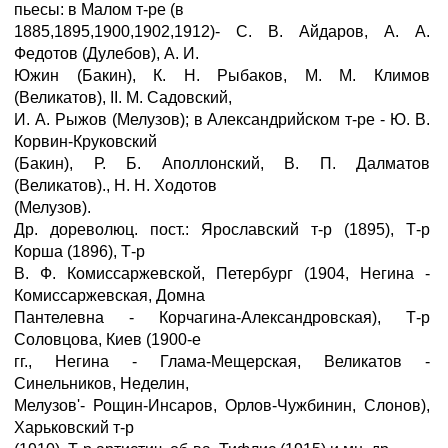
пьесы: в Малом т-ре (в
1885,1895,1900,1902,1912)- С. В. Айдаров, А. А.
Федотов (Дулебов), А. И.
Южин (Бакин), К. Н. Рыбаков, М. М. Климов
(Великатов), II. М. Садовский,
И. А. Рыжов (Мелузов); в Александрийском т-ре - Ю. В.
Корвин-Круковский
(Бакин), Р. Б. Аполлонский, В. П. Далматов
(Великатов)., Н. Н. Ходотов
(Мелузов).
Др. дореволюц. пост.: Ярославский т-р (1895), Т-р
Корша (1896), Т-р
В. Ф. Комиссаржевской, Петербург (1904, Негина -
Комиссаржевская, Домна
Пантелевна - Корчагина-Александровская), Т-р
Соловцова, Киев (1900-е
гг., Негина - Глама-Мещерская, Великатов -
Синельников, Неделин,
Мелузов'- Рощин-Инсаров, Орлов-Чужбинин, Слонов),
Харьковский т-р