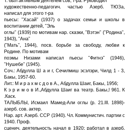
Т. был активным деятелем сов, т-ра. Руководил
художественно-педагогич. частью Азерб. ТЮЗа,
написал для этого т-ра
пьесы: "Хасай" (1937) о задачах семьи и школы в
воспитании детей, "Эль
оглы" (1939) по мотивам нар. сказки, "Вэтэн" ("Родина",
1943), "Ана"
("Мать", 1944), посв. борьбе за свободу, любви к
Родине. По мотивам
поэмы Низами написал пьесы "Фитнэ" (1946),
"Нушебе" (1945).
Соч.: Абдулла Ш а и г, Сечилмиш эсэлэри, Чилд 1 - 3,
Бакы, 1957-60.
Лит.: М и р а х м с д о в А., Абдулла Шаиг, Бакы, 1956;
К э р и м о в И.,Абдулла Шаиг ва театр. Бакы,! 961. К
.Каск.
ТАЛЫБЛЫ, Исмаил Мамед-Али оглы (р. 21.III. 1898)-
азерб. сов. актер.
Нар. арт. Азерб. ССР (1940). Чл. Коммунистич. партии с
1940. Проф.
сценич. деятельность начал в 1920; работал в азерб.