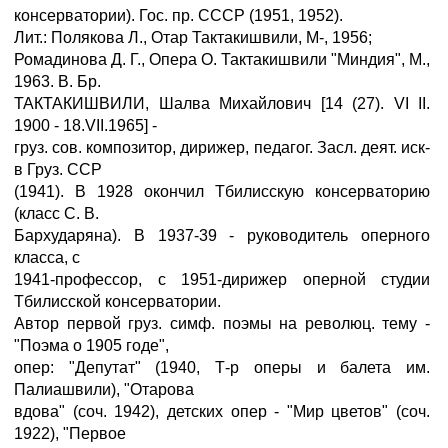
консерватории). Гос. пр. СССР (1951, 1952).
Лит.: Полякова Л., Отар Тактакишвили, М-, 1956;
Ромадинова Д. Г., Опера О. Тактакишвили "Миндия", М.,
1963. В. Бр.
ТАКТАКИШВИЛИ, Шалва Михайлович [14 (27). VI II.
1900 - 18.VII.1965] -
груз. сов. композитор, дирижер, педагог. Засл. деят. иск-
в Груз. ССР
(1941). В 1928 окончил Тбилисскую консерваторию
(класс С. В.
Бархударяна). В 1937-39 - руководитель оперного
класса, с
1941-профессор, с 1951-дирижер оперной студии
Тбилисской консерватории.
Автор первой груз. симф. поэмы на революц. тему -
"Поэма о 1905 годе",
опер: "Депутат" (1940, Т-р оперы и балета им.
Палиашвили), "Отарова
вдова" (соч. 1942), детских опер - "Мир цветов" (соч.
1922), "Первое