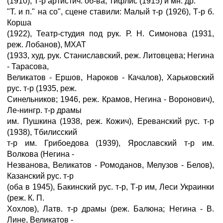
(1910), Т-р артистич. об-ва, Тифлис (1915) и мн. др.
"Т. и п." на со", сцене ставили: Малый т-р (1926), Т-р б.
Корша
(1922), Театр-студия под рук. Р. Н. Симонова (1931,
реж. Лобанов), МХАТ
(1933, худ. рук. Станиславский, реж. Литовцева; Негина
- Тарасова,
Великатов - Ершов, Нароков - Качалов), Харьковский
рус. т-р (1935, реж.
Синельников; 1946, реж. Крамов, Негина - Воронович),
Ле-нингр. т-р драмы
им. Пушкина (1938, реж. Кожич), Ереванский рус. т-р
(1938), Тбилисский
т-р им. Грибоедова (1939), Ярославский т-р им.
Волкова (Негина -
Незванова, Великатов - Ромоданов, Мелузов - Белов),
Казанский рус. т-р
(оба в 1945), Бакинский рус. т-р, Т-р им, Леси Украинки
(реж. К. П.
Хохлов), Латв. т-р драмы (реж. Балюна; Негина - В.
Лине, Великатов -