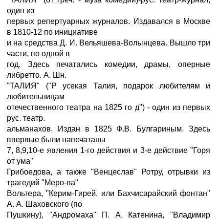
один из
первых репертуарных журналов. Издавался в Москве
в 1810-12 по инициативе
и на средства Д. И. Вельяшева-Волынцева. Вышло три
части, по одной в
год. Здесь печатались комедии, драмы, оперные
либретто. А. Шн.
"ТАЛИЯ" ("Р усекая Талия, подарок любителям и
любительницам
отечественного театра на 1825 го д") - один из первых
рус. театр.
альманахов. Издан в 1825 Ф.В. Булгариным. Здесь
впервые были напечатаны
7, 8,9,10-е явления 1-го действия и 3-е действие "Горя
от ума"
Грибоедова, а также "Венцеслав" Ротру, отрывки из
трагедий "Меро-па"
Вольтера, "Керим-Гирей, или Бахчисарайский фонтан"
А. А. Шаховского (по
Пушкину), "Андромаха" П. А. Катенина, "Владимир