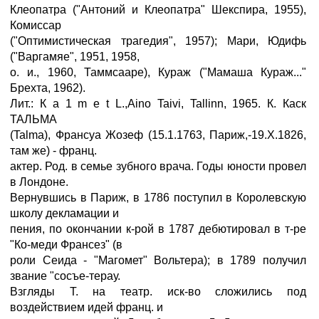
Клеопатра ("Антоний и Клеопатра" Шекспира, 1955),
Комиссар
("Оптимистическая трагедия", 1957); Мари, Юдифь
("Варгамяе", 1951, 1958,
о. и., 1960, Таммсааре), Кураж ("Мамаша Кураж..."
Брехта, 1962).
Лит.: К а 1 m e t L.,Aino Taivi, Tallinn, 1965. К. Каск
ТАЛЬМА
(Talma), Франсуа Жозеф (15.1.1763, Париж,-19.Х.1826,
там же) - франц.
актер. Род. в семье зубного врача. Годы юности провел
в Лондоне.
Вернувшись в Париж, в 1786 поступил в Королевскую
школу декламации и
пения, по окончании к-рой в 1787 дебютировал в т-ре
"Ко-меди Франсез" (в
роли Сеида - "Магомет" Вольтера); в 1789 получил
звание "сосъе-терау.
Взгляды Т. на театр. иск-во сложились под
воздействием идей франц. и