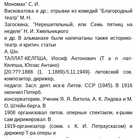
Мономах" С. И.
Висковатова и др.; отрывки из комедий "Благородный
театр" М. Н.
Загоскина, "Нерешительный, или Семь пятниц на
неделе" Н. И. Хмельницкого
и др. В альманахе были напечатаны также историко-
театр. и критич. статьи
А. Шн.
ТАЛЛАТ-КЕЛПША, Иосиф Антонович (Т а л -лат-
Кялпша, Юозас Антано)
[20.???.1888 (1. 1.1889)-5.11.1949]- литовский сов.
композитор, дирижер,
педагог. Засл. деят. иск-в Литов. ССР (1945). В 1916
окончил Петерб.
консерваторию. Ученик Я. Я. Витола, А. К. Лядова и М.
О. Штейн-берга. В
1908 организовал литов. оперные спектакли, к-рыми
сам дирижировал. В
1919-организатор (совм. с К. И. Петраускасом) и
дирижер Т-ра оперы и