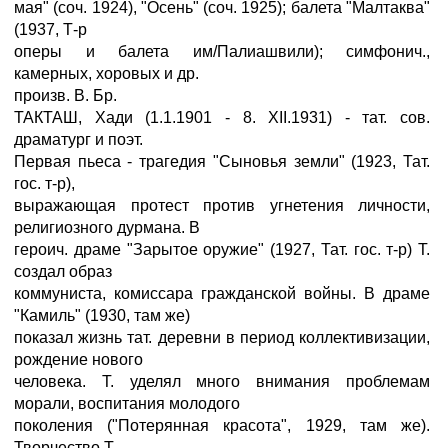
мая" (соч. 1924), "Осень" (соч. 1925); балета "Малтаква"
(1937, Т-р
оперы и балета им/Палиашвили); симфонич.,
камерных, хоровых и др.
произв. В. Бр.
ТАКТАШ, Хади (1.1.1901 - 8. XII.1931) - тат. сов.
драматург и поэт.
Первая пьеса - трагедия "Сыновья земли" (1923, Тат.
гос. т-р),
выражающая протест против угнетения личности,
религиозного дурмана. В
героич. драме "Зарытое оружие" (1927, Тат. гос. т-р) Т.
создал образ
коммуниста, комиссара гражданской войны. В драме
"Камиль" (1930, там же)
показал жизнь тат. деревни в период коллективизации,
рождение нового
человека. Т. уделял много внимания проблемам
морали, воспитания молодого
поколения ("Потерянная красота", 1929, там же).
Творчество Т.