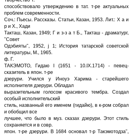
способствовало утверждению в тат. т-ре актуальных
проблем современности.
Соч.: Пьесы. Рассказы. Статьи, Казан, 1953. Лит.: Х а и
р и X., Хади
Такташ, Казан, 1949; Г и з-з а т Б., Такташ - драматург,
"Совет
Одэбияты", 1952, ј 1; История татарской советской
литературы, М., 1965.
ф. Г.
ТАКЭМОТО, Гидаю I (1651 - 10.IX.1714) - певец-
сказитель в япон. т-ре
дзерури. Учился у Иноуэ Харима - старейшего
исполнителя дзерури. Обладал
выразительным голосом красивого тембра. Создал
особый исполнительский
стиль, названный его именем (гидайю), в к-ром собрал
и обобщил все
лучшее, что было в муз. сказах дзерури. Этот стиль
сохраняется и в совр.
япон. т-ре дзерури. В 1684 основал т-р Такэмотодза",