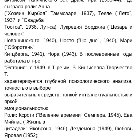
сыграла роли: Анна
("Хозяин Кырбоя" Таммсааре, 1937), Тееле ("Лето",
1937, и "Свадьба
Тоотса", 1938, Лут-са), Лукреция Борджиа ("Цезарь и
человек"
Новашинско-го, 1940), Настя ("На дне", 1940), Мари
("Оборотень"
Китцберга, 1941), Нора (1943). В послевоенные годы
работала в т-ре
"Эстония"; с 1949- в Т-ре им. В. Кингисеппа.Творчество
Т.
характеризуется глубиной психологического анализа,
точностью в выборе
выразительных средств, тонкой интеллектуальностью и
яркой
эмоциональностью.
Роли: Ксрсти ("Веление времени" Семпера, 1945), Ева
Мийлас ("Жизнь в
цитадели" Якобсона, 1946), Дездемона (1949), Любовь
Яровая (1952);