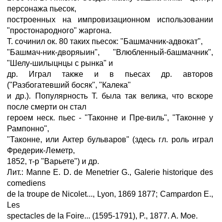
персонажа пьесок,
построенных на импровизационном использовании
"простонародного" жаргона.
Т. сочинил ок. 80 таких пьесок: "Башмачник-адвокат",
"Башмач-ник-дворяыин", "Влюбленный-башмачник",
"Шелу-шилыцнцы с рынка" и
др. Играл также и в пьесах др. авторов
("Разбогатевший босяк", "Калека"
и др.). Популярность Т. была так велика, что вскоре
после смерти он стал
героем неск. пьес - "Таконне и Пре-виль", "Таконне у
Рампонно",
"Таконне, или Актер бульваров" (здесь гл. роль играл
Фредерик-Леметр,
1852, т-р "Варьете") и др.
Лит.: Manne E. D. de Menetrier G., Galerie historique des
comediens
de la troupe de Nicolet..., Lyon, 1869 1877; Campardon E.,
Les
spectacles de la Foire... (1595-1791), P., 1877. A. Мое.