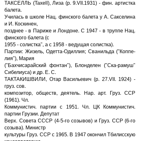
ТАКСЕЛЛЬ (Taxell), Лиза (p. 9.VII.1931) - фин. артистка
балета.
Училась в школе Нац. финского балета у А. Сакселина
и И. Коскинен,
позднее - в Париже и Лондоне. С 1947 - в труппе Нац.
финского балета (с
1955 - солистка", а с 1958 - ведущая солистка).
Партии: Жизель, Одетта-Одиллия; Сванильда ("Коппе-
лия"), Мария
("Бахчисарайский фонтан"), Блонделен ("Ска-рамуш"
Сибелиуса) и др. Е. С.
ТАКТАКИШВИЛИ, Отар Васильевич (р. 27.VII. 1924) -
груз. сов.
композитор, обществ, деятель. Нар. арт. Груз. ССР
(1961). Чл.
Коммунистич. партии с 1951. Чл. ЦК Коммунистич.
партии Грузии. Депутат
Верх. Совета СССР (4-5-го созывов) и Груз. ССР (6-го
созыва). Министр
культуры Груз. ССР с 1965. В 1947 окончил Тбилисскую