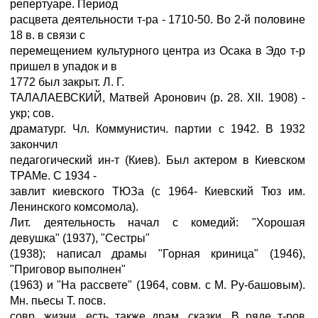
репертуаре. Период
расцвета деятельности т-ра - 1710-50. Во 2-й половине
18 в. в связи с
перемещением культурного центра из Осака в Эдо т-р
пришел в упадок и в
1772 был закрыт. Л. Г.
ТАЛАЛАЕВСКИЙ, Матвей Аронович (р. 28. XII. 1908) -
укр; сов.
драматург. Чл. Коммунистич. партии с 1942. В 1932
закончил
педагогический ин-т (Киев). Был актером в Киевском
ТРАМе. С 1934 -
завлит киевского ТЮЗа (с 1964- Киевский Тюз им.
Ленинского комсомола).
Лит. деятельность начал с комедий: "Хорошая
девушка" (1937), "Сестры"
(1938); написал драмы "Горная криница" (1946),
"Приговор выполнен"
(1963) и "На рассвете" (1964, совм. с М. Ру-башовым).
Мн. пьесы Т. посв.
совр. жизни, есть также драм. сказки. В ряде т-ров