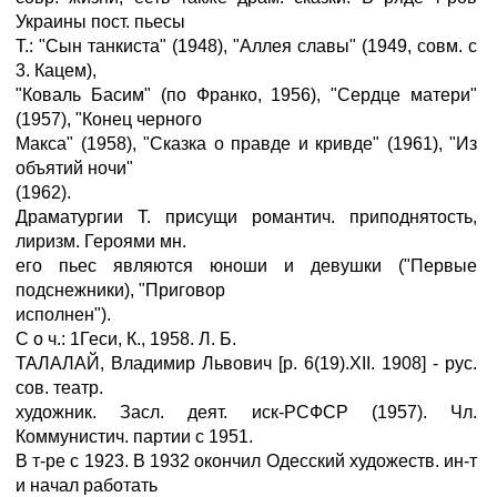
Украины пост. пьесы
Т.: "Сын танкиста" (1948), "Аллея славы" (1949, совм. с
3. Кацем),
"Коваль Басим" (по Франко, 1956), "Сердце матери"
(1957), "Конец черного
Макса" (1958), "Сказка о правде и кривде" (1961), "Из
объятий ночи"
(1962).
Драматургии Т. присущи романтич. приподнятость,
лиризм. Героями мн.
его пьес являются юноши и девушки ("Первые
подснежники), "Приговор
исполнен").
С о ч.: 1Геси, К., 1958. Л. Б.
ТАЛАЛАЙ, Владимир Львович [р. 6(19).XII. 1908] - рус.
сов. театр.
художник. Засл. деят. иск-РСФСР (1957). Чл.
Коммунистич. партии с 1951.
В т-ре с 1923. В 1932 окончил Одесский художеств. ин-т
и начал работать