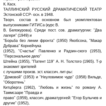
К. Каск.
ТАЛЛИНСКИЙ РУССКИЙ ДРАМАТИЧЕСКИЙ ТЕАТР
Эстонской ССР- осн. в 1948.
Творч. состав в основном был укомплектован
выпускниками ГИТИСа (курс В.
В. Белокурова). Среди пост. сов. драматургии: "Два
лагеря" (1949) и
"Борьба без линии фронта" (1950) Якобсона, "Макар
Дубрава" Корнейчука
(1952), "Счастье" Павленко и Радзин-ского (1953),
"Персональное дело"
Штейна (1955), "Патент 119" А. Н. Толстого (1965). Т-р
знакомит зрителей
с лучшими произв. эст. классич. лит-ры:
"Домовой" (1953) и "Неуловимое чудо" (1958) Вильде,
"Оборотень"
Китцберга (1962), "Любовь и жизнь" по роману А.
Таммсааре "Правда и
право" (1959), классич. драматургией: "Егор Булычев и
другие" (1952),