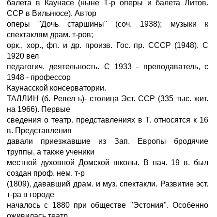
балета в Каунасе (ныне Т-р оперы и балета Литов.
ССР в Вильнюсе). Автор
оперы "Дочь старшины" (соч. 1938); музыки к
спектаклям драм. т-ров;
орк., хор., фп. и др. произв. Гос. пр. СССР (1948). С
1920 вел
педагогич. деятельность. С 1933 - преподаватель, с
1948 - профессор
Каунасской консерватории.
ТАЛЛИН (б. Ревел ь)- столица Эст. ССР (335 тыс. жит.
на 1966). Первые
сведения о театр. представлениях в Т. относятся к 16
в. Представления
давали приезжавшие из Зап. Европы бродячие
труппы, а также ученики
местной духовной Домской школы. В нач. 19 в. был
создан проф. нем. т-р
(1809), дававший драм. и муз. спектакли. Развитие эст.
т-ра в городе
началось с 1880 при обществе "Эстония". Особенно
оживилась театр.