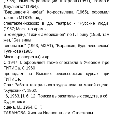
(1955), "Именем революции" Шатрова (1957), "Ромео и
Джульетта" (1964);
"Варшавский набат" Ко-ростылева (1965), оформил
также в МТЮЗе ряд
спектаклей-сказок; в др. театрах - "Русские люди"
(1957; Моск. т-р драмы
и комедии), "Тихий американец" по Г. Грину (1958, там
же), "Без вины
виноватые" (1963, МХАТ); "Баранкин, будь человеком"
Туликова (1965,
Моск. т-р оперетты) и др.
С 1947 Т. оформляет также спектакли в Учебном т-ре
ГИТИСа. С 1960
преподает на Высших режиссерских курсах при
ГИТИСе.
Соч.: Работа театрального художника на малой сцене,
"Художник", 1962,
ј 6, 1963, ј l, 6, 12; Поиски выразительных средств, в сб.:
Художник и
сцена, М., 1964. С. Г.
ТАЛАНОВА, Хиония Ивановна - см. Стрелковы.