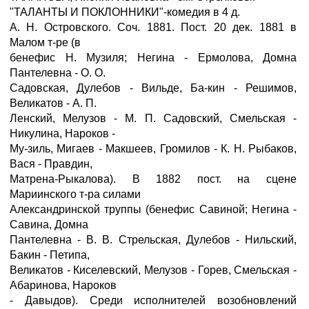
"ТАЛАНТЫ И ПОКЛОННИКИ"-комедия в 4 д.
А. Н. Островского. Соч. 1881. Пост. 20 дек. 1881 в
Малом т-ре (в
бенефис Н. Музиля; Негина - Ермолова, Домна
Пантелевна - О. О.
Садовская, Дулебов - Вильде, Ба-кин - Решимов,
Великатов - А. П.
Ленский, Мелузов - М. П. Садовский, Смельская -
Никулина, Нароков -
Му-зиль, Мигаев - Макшеев, Громилов - К. Н. Рыбаков,
Вася - Правдин,
Матрена-Рыкалова). В 1882 пост. на сцене
Мариинского т-ра силами
Александринской труппы (бенефис Савиной; Негина -
Савина, Домна
Пантелевна - В. В. Стрельская, Дулебов - Нильский,
Бакин - Петипа,
Великатов - Киселевский, Мелузов - Горев, Смельская -
Абаринова, Нароков
- Давыдов). Среди исполнителей возобновлений