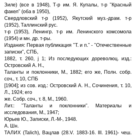
Зиле) (все в 1948), Т-р им. Я. Купалы, т-р "Красный
факел" (оба в 1950),
Свердловский т-р (1952), Якутский муз.-драм. т-р
(1952), Таллинский рус.
т-р (1953), Ленингр. т-р им. Ленинского комсомола
(1954) и мн. др. т-ры.
Издания: Первая публикация "Т. и п." - "Отечественные
записки", СПБ,
1882, т. 260, ј 1; Из последующих дореволюц. изд.:
Островский А. Н.,
Таланты и поклонники, М., 1882; его же, Полн. собр.
соч., т. 10, СПБ
[1904]; из сов. изд.: Островский А. Н., Сочинения, т. 10,
Л., 1924; его
же. Собр. соч., т. 8, М., 1960.
Лит.: "Таланты и поклонники". Материалы и
исследования, М., 1947;
Юрьев Ю., Записки, Л.-М-, 1948.
А. Шн.
ТАЛИХ (Talich), Вацлав (28.V. 1883-16. III. 1961)- чеш.