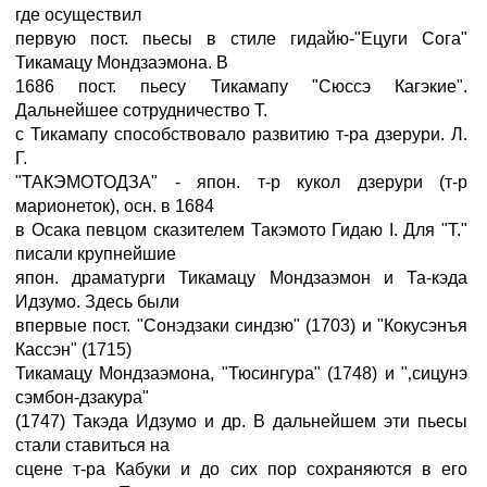
где осуществил
первую пост. пьесы в стиле гидайю-"Ецуги Сога"
Тикамацу Мондзаэмона. В
1686 пост. пьесу Тикамапу "Сюссэ Кагэкие".
Дальнейшее сотрудничество Т.
с Тикамапу способствовало развитию т-ра дзерури. Л.
Г.
"ТАКЭМОТОДЗА" - япон. т-р кукол дзерури (т-р
марионеток), осн. в 1684
в Осака певцом сказителем Такэмото Гидаю I. Для "Т."
писали крупнейшие
япон. драматурги Тикамацу Мондзаэмон и Та-кэда
Идзумо. Здесь были
впервые пост. "Сонэдзаки синдзю" (1703) и "Кокусэнъя
Кассэн" (1715)
Тикамацу Мондзаэмона, "Тюсингура" (1748) и "‚сицунэ
сэмбон-дзакура"
(1747) Такэда Идзумо и др. В дальнейшем эти пьесы
стали ставиться на
сцене т-ра Кабуки и до сих пор сохраняются в его