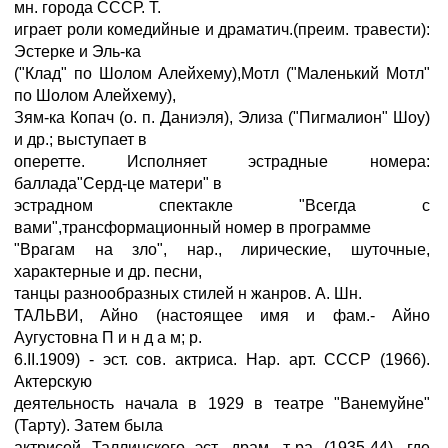
мн. города СССР. Т.
играет роли комедийные и драматич.(преим. травести):
Эстерке и Эль-ка
("Клад" по Шолом Алейхему),Мотл ("Маленький Мотл"
по Шолом Алейхему),
Зям-ка Копач (о. п. Даниэля), Элиза ("Пигмалион" Шоу)
и др.; выступает в
оперетте. Исполняет эстрадные номера:
баллада"Серд-це матери" в
эстрадном спектакле "Всегда с
вами",трансформационный номер в программе
"Врагам на зло", нар., лирические, шуточные,
характерные и др. песни,
танцы разнообразных стилей н жанров. А. Шн.
ТАЛЬВИ, Айно (настоящее имя и фам.- Айно
Аугустовна П и н д а м; р.
6.II.1909) - эст. сов. актриса. Нар. арт. СССР (1966).
Актерскую
деятельность начала в 1929 в театре "Ванемуйне"
(Тарту). Затем была
актрисой Таллинского эст. драм. т-ра (1935-44), где