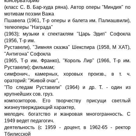
консерваторию
(класс С. В. Бар-худа ряна). Автор оперы "Миндия" по
мотивам поэзии Важа
Пшавела (1961, Т-р оперы и балета им. Палиашвили),
телеоперы "Награда"
(1963); музыки к спектаклям "Царь Эдип" Софокла
(1956, Т-р им.
Руставели), "Зимняя сказка" Шекспира (1958, M ХАТ),
"Антигона" Софокла
(1965, Т-р им. Франко), "Король Лир" (1966, Т-р им.
Руставели); фильмам;
симфонич., камерных, хоровых произв., в т. ч.
ораторий: "Живой очаг",
"По следам Руставели" (1964) и др. Т. - один из
крупнейших сов. груз.
композиторов. Его творчеству присущи светлый
жизнеутверждающий характер,
мелодич. богатство и жанровая многогранность. С
1949 ведет педагогич.
деятельность (с 1959 - доцент, в 1962-65 - ректор
Тбилисской