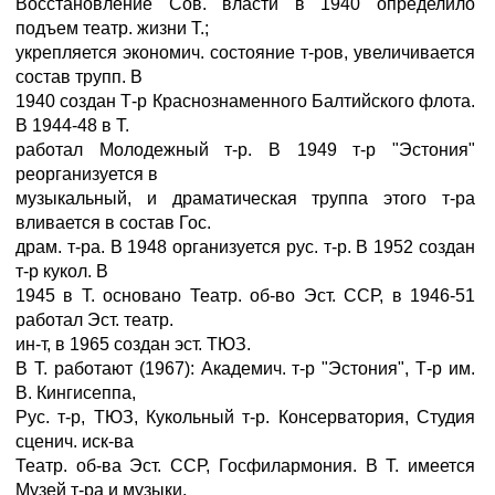
Восстановление Сов. власти в 1940 определило
подъем театр. жизни Т.;
укрепляется экономич. состояние т-ров, увеличивается
состав трупп. В
1940 создан Т-р Краснознаменного Балтийского флота.
В 1944-48 в Т.
работал Молодежный т-р. В 1949 т-р "Эстония"
реорганизуется в
музыкальный, и драматическая труппа этого т-ра
вливается в состав Гос.
драм. т-ра. В 1948 организуется рус. т-р. В 1952 создан
т-р кукол. В
1945 в Т. основано Театр. об-во Эст. ССР, в 1946-51
работал Эст. театр.
ин-т, в 1965 создан эст. ТЮЗ.
В Т. работают (1967): Академич. т-р "Эстония", Т-р им.
В. Кингисеппа,
Рус. т-р, ТЮЗ, Кукольный т-р. Консерватория, Студия
сценич. иск-ва
Театр. об-ва Эст. ССР, Госфилармония. В Т. имеется
Музей т-ра и музыки.