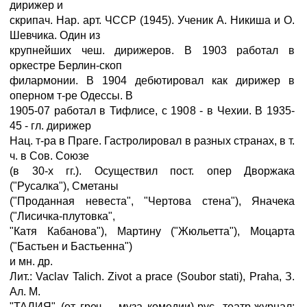
дирижер и
скрипач. Нар. арт. ЧССР (1945). Ученик А. Никиша и О.
Шевчика. Один из
крупнейших чеш. дирижеров. В 1903 работал в
оркестре Берлин-скоп
филармонии. В 1904 дебютировал как дирижер в
оперном т-ре Одессы. В
1905-07 работал в Тифлисе, с 1908 - в Чехии. В 1935-
45 - гл. дирижер
Нац. т-ра в Праге. Гастролировал в разных странах, в т.
ч. в Сов. Союзе
(в 30-х гг.). Осуществил пост. опер Дворжака
("Русалка"), Сметаны
("Проданная невеста", "Чертова стена"), Яначека
("Лисичка-плутовка",
"Катя Кабанова"), Мартину ("Жюльетта"), Моцарта
("Бастьен и Бастьенна")
и мн. др.
Лит.: Vaclav Talich. Zivot a prace (Soubor stati), Praha, З.
Ал. М.
"ТАЛИЯ" (от греч. - муза комедии)-рус. театр-журнал;