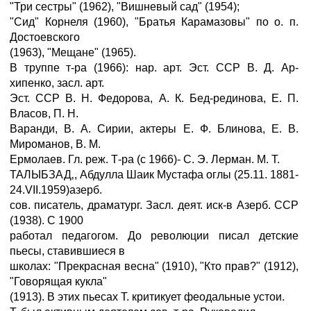
"Три сестры" (1962), "Вишневый сад" (1954);
"Сид" Корнеля (1960), "Братья Карамазовы" по о. п.
Достоевского
(1963), "Мещане" (1965).
В труппе т-ра (1966): нар. арт. Эст. ССР В. Д. Ар-
хипенко, засл. арт.
Эст. ССР В. Н. Федорова, А. К. Бед-рединова, Е. П.
Власов, П. Н.
Варанди, В. А. Сирии, актеры Е. Ф. Блинова, Е. В.
Мироманов, В. М.
Ермолаев. Гл. реж. Т-ра (с 1966)- С. Э. Лерман. М. Т.
ТАЛЫБЗАД‚, Абдулла Шаик Мустафа оглы (25.11. 1881-
24.VII.1959)азерб.
сов. писатель, драматург. Засл. деят. иск-в Азерб. ССР
(1938). С 1900
работал педагогом. До революции писал детские
пьесы, ставившиеся в
школах: "Прекрасная весна" (1910), "Кто прав?" (1912),
"Говорящая кукла"
(1913). В этих пьесах Т. критикует феодальные устои.