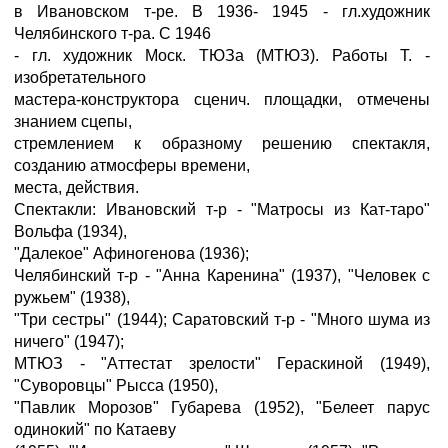
в Ивановском т-ре. В 1936- 1945 - гл.художник
Челябинского т-ра. С 1946
- гл. художник Моск. ТЮЗа (МТЮЗ). Работы Т. -
изобретательного
мастера-конструктора сценич. площадки, отмечены
знанием сцепы,
стремлением к образному решению спектакля,
созданию атмосферы времени,
места, действия.
Спектакли: Ивановский т-р - "Матросы из Кат-таро"
Вольфа (1934),
"Далекое" Афиногенова (1936);
Челябинский т-р - "Анна Каренина" (1937), "Человек с
ружьем" (1938),
"Три сестры" (1944); Саратовский т-р - "Много шума из
ничего" (1947);
МТЮЗ - "Аттестат зрелости" Гераскиной (1949),
"Суворовцы" Рысса (1950),
"Павлик Морозов" Губарева (1952), "Белеет парус
одинокий" по Катаеву