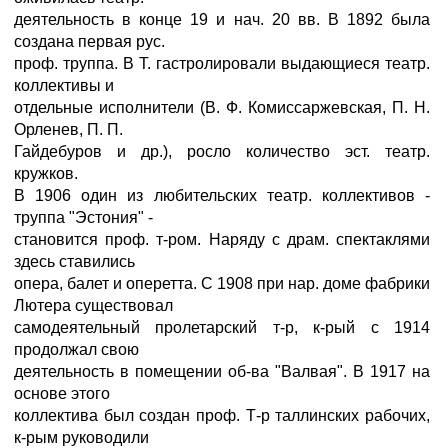
деятельность в конце 19 и нач. 20 вв. В 1892 была
создана первая рус.
проф. труппа. В Т. гастролировали выдающиеся театр.
коллективы и
отдельные исполнители (В. Ф. Комиссаржевская, П. Н.
Орленев, П. П.
Гайдебуров и др.), росло количество эст. театр.
кружков.
В 1906 один из любительских театр. коллективов -
труппа "Эстония" -
становится проф. т-ром. Наряду с драм. спектаклями
здесь ставились
опера, балет и оперетта. С 1908 при нар. доме фабрики
Лютера существовал
самодеятельный пролетарский т-р, к-рый с 1914
продолжал свою
деятельность в помещении об-ва "Валвая". В 1917 на
основе этого
коллектива был создан проф. Т-р таллинских рабочих,
к-рым руководили