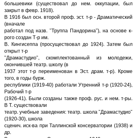
большевики (существовал до нем. оккупации, был
закрыт в февр. 1918).
В 1916 был осн. второй проф. эст. т-р - Драматический
(вначале
работал под назв. "Труппа Пандорина"), на основе к-
рого создан Т-р им.
В. Кингисеппа (просуществовал до 1924). Затем был
открыт т-р
"Драмастудио", скомплектованный из молодежи,
окончившей театр. школу (в
1937 этот т-р переименован в Эст. драм. т-р). Кроме
того, в годы бурж.
республики (1919-40) работали Утренний т-р (1920-24),
Рабочий т-р
(1926-41). Были созданы также проф. рус. и нем. т-ры.
В Т. существовали
театр. учебные заведения: театр. школа "Драмастудио"
(1920-30), школа
сценич. иск-ва при Таллинской консерватории (1938) и
др.