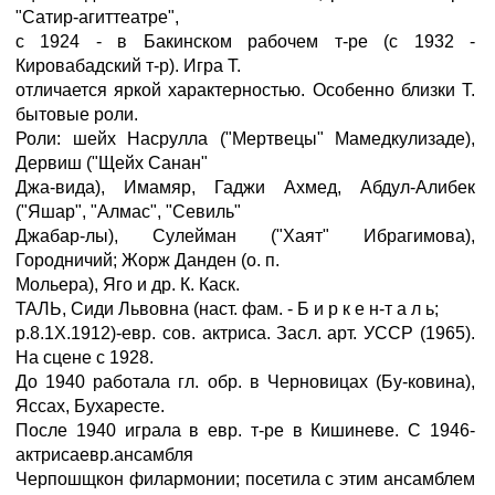
"Сатир-агиттеатре",
с 1924 - в Бакинском рабочем т-ре (с 1932 -
Кировабадский т-р). Игра Т.
отличается яркой характерностью. Особенно близки Т.
бытовые роли.
Роли: шейх Насрулла ("Мертвецы" Мамедкулизаде),
Дервиш ("Щейх Санан"
Джа-вида), Имамяр, Гаджи Ахмед, Абдул-Алибек
("Яшар", "Алмас", "Севиль"
Джабар-лы), Сулейман ("Хаят" Ибрагимова),
Городничий; Жорж Данден (о. п.
Мольера), Яго и др. К. Каск.
ТАЛЬ, Сиди Львовна (наст. фам. - Б и р к е н-т а л ь;
р.8.1Х.1912)-евр. сов. актриса. Засл. арт. УССР (1965).
На сцене с 1928.
До 1940 работала гл. обр. в Черновицах (Бу-ковина),
Яссах, Бухаресте.
После 1940 играла в евр. т-ре в Кишиневе. С 1946-
актрисаевр.ансамбля
Черпошщкон филармонии; посетила с этим ансамблем