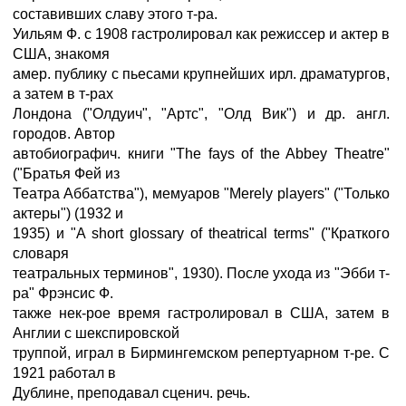
составивших славу этого т-ра.
Уильям Ф. с 1908 гастролировал как режиссер и актер в
США, знакомя
амер. публику с пьесами крупнейших ирл. драматургов,
а затем в т-рах
Лондона ("Олдуич", "Артс", "Олд Вик") и др. англ.
городов. Автор
автобиографич. книги "The fays of the Abbey Theatre"
("Братья Фей из
Театра Аббатства"), мемуаров "Merely players" ("Только
актеры") (1932 и
1935) и "A short glossary of theatrical terms" ("Краткого
словаря
театральных терминов", 1930). После ухода из "Эбби т-
ра" Фрэнсис Ф.
также нек-рое время гастролировал в США, затем в
Англии с шекспировской
труппой, играл в Бирмингемском репертуарном т-ре. С
1921 работал в
Дублине, преподавал сценич. речь.