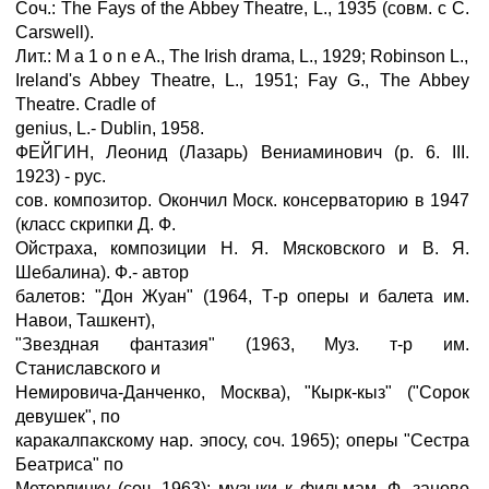
Соч.: The Fays of the Abbey Theatre, L., 1935 (совм. с С.
Carswell).
Лит.: M а 1 о n e A., The Irish drama, L., 1929; Robinson L.,
Ireland's Abbey Theatre, L., 1951; Fay G., The Abbey
Theatre. Cradle of
genius, L.- Dublin, 1958.
ФЕЙГИН, Леонид (Лазарь) Вениаминович (р. 6. III.
1923) - рус.
сов. композитор. Окончил Моск. консерваторию в 1947
(класс скрипки Д. Ф.
Ойстраха, композиции Н. Я. Мясковского и В. Я.
Шебалина). Ф.- автор
балетов: "Дон Жуан" (1964, Т-р оперы и балета им.
Навои, Ташкент),
"Звездная фантазия" (1963, Муз. т-р им.
Станиславского и
Немировича-Данченко, Москва), "Кырк-кыз" ("Сорок
девушек", по
каракалпакскому нар. эпосу, соч. 1965); оперы "Сестра
Беатриса" по
Метерлинку (соч. 1963); музыки к фильмам. Ф. заново