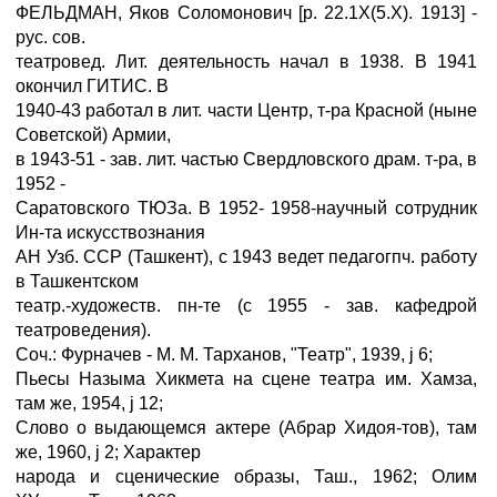
ФЕЛЬДМАН, Яков Соломонович [р. 22.1Х(5.Х). 1913] -
рус. сов.
театровед. Лит. деятельность начал в 1938. В 1941
окончил ГИТИС. В
1940-43 работал в лит. части Центр, т-ра Красной (ныне
Советской) Армии,
в 1943-51 - зав. лит. частью Свердловского драм. т-ра, в
1952 -
Саратовского ТЮЗа. В 1952- 1958-научный сотрудник
Ин-та искусствознания
АН Узб. ССР (Ташкент), с 1943 ведет педагогпч. работу
в Ташкентском
театр.-художеств. пн-те (с 1955 - зав. кафедрой
театроведения).
Соч.: Фурначев - М. М. Тарханов, "Театр", 1939, ј 6;
Пьесы Назыма Хикмета на сцене театра им. Хамза,
там же, 1954, ј 12;
Слово о выдающемся актере (Абрар Хидоя-тов), там
же, 1960, ј 2; Характер
народа и сценические образы, Таш., 1962; Олим