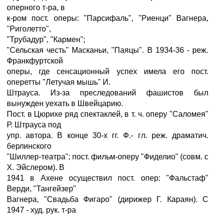
оперного т-ра, в
к-ром пост. оперы: "Парсифаль", "Риенци" Вагнера,
"Риголетто",
"Трубадур", "Кармен";
"Сельская честь" Масканьи, "Паяцы". В 1934-36 - реж.
Франкфуртской
оперы, где сенсационный успех имела его пост.
оперетты "Летучая мышь" И.
Штрауса. Из-за преследований фашистов был
вынужден уехать в Швейцарию.
Пост. в Цюрихе ряд спектаклей, в т. ч. оперу "Саломея"
Р. Штрауса под
упр. автора. В конце 30-х гг. Ф.- гл. реж. драматич.
берлинского
"Шиллер-театра"; пост. фильм-оперу "Фиделио" (совм. с
X. Эйслером). В
1941 в Ахене осуществил пост. опер: "Фальстаф"
Верди, "Тангейзер"
Вагнера, "Свадьба Фигаро" (дирижер Г. Караян). С
1947 - худ. рук. т-ра