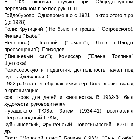
В 1922 окончил студию при Общедоступном
передвижном т-ре под рук. П. П.
Гайдебурова. Одновременно с 1921 - актер этого т-ра
(до 1928).
Роли: Крутицкий ("Не было ни гроша..." Островского),
Филька ("Бабы"
Неверова), Полоний ("Гамлет"), Яков ("Плоды
просвещения"), Епиходов
("Вишневый сад"); Комиссар ("Елена Толпина"
Щеглова).
Режиссерскую и педагогич. деятельность начал под
рук. Гайдебурова. С
1932 работал гл. обр. как режиссер. Внес значит, вклад
в организацию
сов. т-ров для детей и юношества. В 1932-34 был
художеств. руководителем
Чувашского ТЮЗа. Затем (1934-41) возглавлял
Петрозаводский ТРАМ,
Куйбышевский, Фрунзенский, Новосибирский ТЮЗы и
др.
Пост.: "Молодой пласт" Бочина (1933), "Сын Скэба"