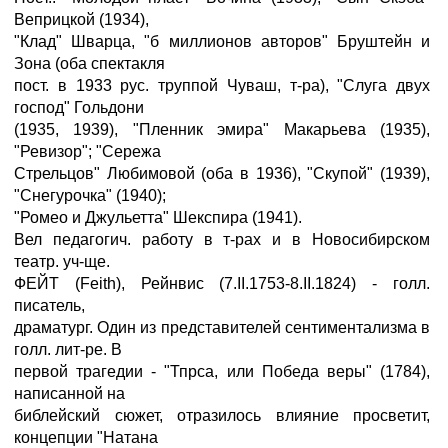
Веприцкой (1934),
"Клад" Шварца, "б миллионов авторов" Бруштейн и
Зона (оба спектакля
пост. в 1933 рус. труппой Чуваш, т-ра), "Слуга двух
господ" Гольдони
(1935, 1939), "Пленник эмира" Макарьева (1935),
"Ревизор"; "Сережа
Стрельцов" Любимовой (оба в 1936), "Скупой" (1939),
"Снегурочка" (1940);
"Ромео и Джульетта" Шекспира (1941).
Вел педагогич. работу в т-рах и в Новосибирском
театр. уч-ще.
ФЕЙТ (Feith), Рейнвис (7.II.1753-8.II.1824) - голл.
писатель,
драматург. Один из представителей сентиментализма в
голл. лит-ре. В
первой трагедии - "Тпрса, или Победа веры" (1784),
написанной на
библейский сюжет, отразилось влияние просветит,
концепции "Натана