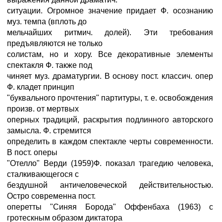
ситуации. Огромное значение придает Ф. осознанию
муз. темпа (вплоть до
мельчайших ритмич. долей). Эти требования
предъявляются не только
солистам, но и хору. Все декоративные элементы
спектакля Ф. также под
чиняет муз. драматургии. В основу пост. классич. опер
Ф. кладет принцип
"буквального прочтения" партитуры, т. е. освобождения
произв. от мертвых
оперных традиций, раскрытия подлинного авторского
замысла. Ф. стремится
определить в каждом спектакле черты современности.
В пост. оперы
"Отелло" Верди (1959)Ф. показал трагедию человека,
сталкивающегося с
бездушной античеловеческой действительностью.
Остро современна пост.
оперетты "Синяя Борода" Оффенбаха (1963) с
гротескным образом диктатора