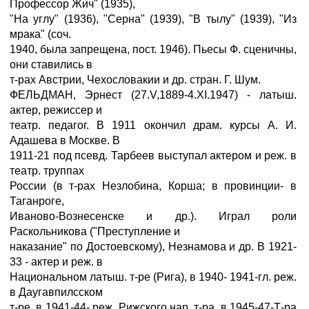
Профессор Жич" (1935),
"На углу" (1936), "Серна" (1939), "В тылу" (1939), "Из
мрака" (соч.
1940, была запрещена, пост. 1946). Пьесы Ф. сценичны,
они ставились в
т-рах Австрии, Чехословакии и др. стран. Г. Шум.
ФЕЛЬДМАН, Эрнест (27.V,1889-4.XI.1947) - латыш.
актер, режиссер и
театр. педагог. В 1911 окончил драм. курсы А. И.
Адашева в Москве. В
1911-21 под псевд. Тарбеев выступал актером и реж. в
театр. труппах
России (в т-рах Незлобина, Корша; в провинции- в
Таганроге,
Иваново-Вознесенске и др.). Играл роли
Раскольникова ("Преступление и
наказание" по Достоевскому), Незнамова и др. В 1921-
33 - актер и реж. в
Национальном латыш. т-ре (Рига), в 1940- 1941-гл. реж.
в Даугавпилсском
т-ре, в 1941-44- реж. Рижского нар, т-ра, в 1945-47-Т-ра