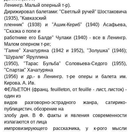
Ленингр. Малый оперный т-р).
Дирижировал балетами: "Светлый ручей" Шостаковича
(1935), "Кавказский
пленник" (1938) и "Ашик-Кериб" (1940) Асафьева,
"Сказка о попе и
работнике его Балде" Чулаки (1940) - все в Ленингр.
Малом оперном т-ре;
"Гаяне" Хачатуряна (1942 и 1952), "Золушка" (1946);
"Шурале" Яруллина
(1950), "Тарас Бульба" Соловьева-Седого (1955),
"Спартак" Хачатуряна
(1956) и др.- в Ленингр. т-ре оперы и балета им.
Кирова. А. Ив.
ФЕЛЬЕТОН (франц. feuilleton, от feuille - лист, листок) -
один из
видов разговорно-эстрадного жанра, сатирико-
публицистич. обозрение на
злобу дня. В Ф. факты и явления современности
излагаются от лица
импровизирующего рассказчика, у к-рого мысли