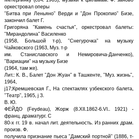
оркестровал оперы
"Битва при Леньяно" Верди и "Дон Прокопио" Бизе,
закончил балет Г.
Григоряна "Камень счастья", оркестровал балеты:
"Мирандолина" Василенко
(1958, Большой т-р), "Снегурочка" на музыку
Чайковского (1963, Муз. т-р
им. Станиславского и Немировича-Данченко),
"Вариации" на музыку Бизе
(1964, там же).
Лит.: К. В., Балет "Дон Жуан" в Ташкенте, "Муз. жизнь",
1964,
ј17;Кремшевская Г., На спектаклях узбекского балета,
"Театр", 1965, ј 3.
В. Ю.
ФЕЙДО (Feydeau), Жорж (8.XII.1862-6.VI.. 1921) -
франц. драматург. С
80-х гг. 19 в. начал лит. деятельность. Из ранних драм.
произв. Ф.
получила признание пьеса "Дамский портной" (1886, т-