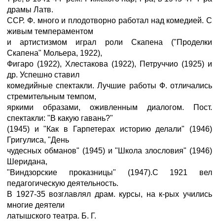
драмы Латв.
ССР. Ф. много и плодотворно работал над комедией. С
живым темпераментом
и артистизмом играл роли Скапена ("Проделки
Скапена" Мольера, 1922),
Фигаро (1922), Хлестакова (1922), Петруччио (1925) и
др. Успешно ставил
комедийные спектакли. Лучшие работы Ф. отличались
стремительным темпом,
яркими образами, оживленным диалогом. Пост.
спектакли: "В какую гавань?"
(1945) и "Как в Гарпетерах историю делали" (1946)
Григулиса, "День
чудесных обманов" (1945) и "Школа злословия" (1946)
Шеридана,
"Виндзорские проказницы" (1947).С 1921 вел
педагогическую деятельность.
В 1927-35 возглавлял драм. курсы, на к-рых учились
многие деятели
латышского театра. Б. Г.