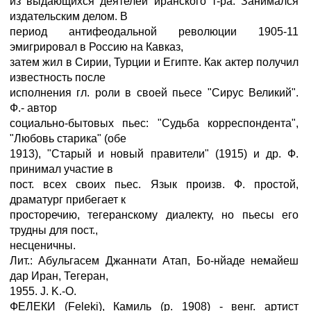
из выдающихся деятелей иранского т-ра. Занимался
издательским делом. В
период антифеодальной революции 1905-11
эмигрировал в Россию на Кавказ,
затем жил в Сирии, Турции и Египте. Как актер получил
известность после
исполнения гл. роли в своей пьесе "Сирус Великий".
Ф.- автор
социально-бытовых пьес: "Судьба корреспондента",
"Любовь старика" (обе
1913), "Старый и новый правители" (1915) и др. Ф.
принимал участие в
пост. всех своих пьес. Язык произв. Ф. простой,
драматург прибегает к
просторечию, тегеранскому диалекту, но пьесы его
трудны для пост.,
несценичны.
Лит.: Абульгасем Джаннати Атап, Бо-нйаде немайеш
дар Иран, Тегеран,
1955. J. K.-O.
ФЕЛЕКИ (Feleki), Камиль (р. 1908) - венг. артист