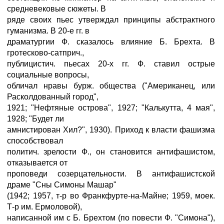
средневековые сюжеты. В
ряде своих пьес утверждал принципы абстрактного
гуманизма. В 20-е гг. в
драматургии Ф. сказалось влияние Б. Брехта. В
гротесково-сатприч.,
публицистич. пьесах 20-х гг. Ф. ставил острые
социальные вопросы,
обличал нравы бурж. общества ("Американец, или
Расколдованный город",
1921; "Нефтяные острова", 1927; "Калькутта, 4 мая",
1928; "Будет ли
амнистирован Хил?", 1930). Приход к власти фашизма
способствовал
политич. зрелости Ф., он становится антифашистом,
отказывается от
проповеди созерцательности. В антифашистской
драме "Сны Симоны Машар"
(1942; 1957, т-р во Франкфурте-на-Майне; 1959, моек.
Т-р им. Ермоловой),
написанной им с Б. Брехтом (по повести Ф. "Симона"),