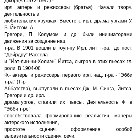
Джордж (1872-1947) -
ирл. актеры и режиссеры (братья). Начали творч.
деятельность в
любительских кружках. Вместе с ирл. драматургами У.
Б. Йитсом, А.
Грегори, П. Колумом и др. были инициаторами
движения за создание нац.
т-ра. В 1901 вошли в тоуп-пу Ирл. лит. т-ра, где пост.
"Дейрдру" Рассела
и "Йэт-лин-ни-Холиэн" Йитса, сыграв в этих пьесах гл.
роли. В 1904-08
Ф.- актеры и режиссеры первого ирл. нац. т-ра - "Эбби
т-ра" (Т-р
Аббатства), выступали в пьесах Дж. М. Синга, Йитса,
Грегори и др. ирл.
драматургов, ставили их пьесы. Деятельность Ф. в
"Эбби т-ре"
способствовала формированию реалистич. манеры
актерского исполнения,
простоте сценич. оформления, особой
выразительности сценич. речи,