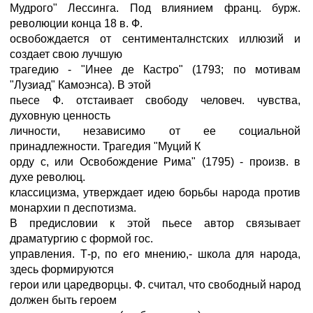
Мудрого" Лессинга. Под влиянием франц. бурж.
революции конца 18 в. Ф.
освобождается от сентименталнстских иллюзий и
создает свою лучшую
трагедию - "Инее де Кастро" (1793; по мотивам
"Лузиад" Камоэнса). В этой
пьесе Ф. отстаивает свободу человеч. чувства,
духовную ценность
личности, независимо от ее социальной
принадлежности. Трагедия "Муций К
орду с, или Освобождение Рима" (1795) - произв. в
духе революц.
классицизма, утверждает идею борьбы народа против
монархии п деспотизма.
В предисловии к этой пьесе автор связывает
драматургию с формой гос.
управления. Т-р, по его мнению,- школа для народа,
здесь формируются
герои или царедворцы. Ф. считал, что свободный народ
должен быть героем