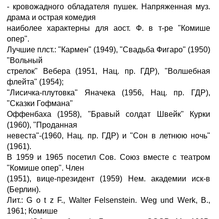
- кровожадного обладателя пушек. Напряженная муз.
драма и острая комедия
наиболее характерны для аост. Ф. в т-ре "Комише
опер".
Лучшие плст.: "Кармен" (1949), "Свадьба Фигаро" (1950)
"Вольный
стрелок" Вебера (1951, Нац. пр. ГДР), "Волшебная
флейта" (1954);
"Лисичка-плутовка" Яначека (1956, Нац. пр. ГДР),
"Сказки Гофмана"
Оффенбаха (1958), "Бравый солдат Швейк" Курки
(1960), "Проданная
невеста"-(1960, Нац. пр. ГДР) и "Сон в летнюю ночь"
(1961).
В 1959 и 1965 посетил Сов. Союз вместе с театром
"Комише опер". Член
(1951), вице-президент (1959) Нем. академии иск-в
(Берлин).
Лит.: G o t z F., Walter Felsenstein. Weg und Werk, B.,
1961; Комише