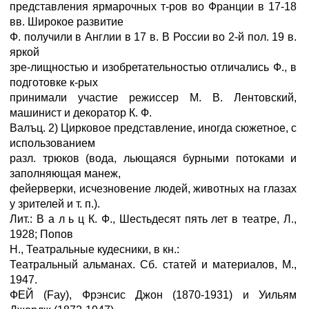
представления ярмарочных т-ров во Франции в 17-18
вв. Широкое развитие
Ф. получили в Англии в 17 в. В России во 2-й пол. 19 в.
яркой
зре-лищностью и изобретательностью отличались Ф., в
подготовке к-рых
принимали участие режиссер М. В. Лентовский,
машинист и декоратор К. Ф.
Валъц. 2) Цирковое представление, иногда сюжетное, с
использованием
разл. трюков (вода, льющаяся бурными потоками и
заполняющая манеж,
фейерверки, исчезновение людей, животных на глазах
у зрителей и т. п.).
Лит.: В а л ь ц К. Ф., Шестьдесят пять лет в театре, Л.,
1928; Попов
Н., Театральные кудесники, в кн.:
Театральный альманах. Сб. статей и материалов, М.,
1947.
ФЕЙ (Fay), Фрэнсис Джон (1870-1931) и Уильям