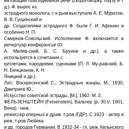
интонации повседневной речи (скороговорку, паузу и т.
д.). Ф. вырос из
эстрадного монолога, с к-рым выступали А. Е. Муратов,
В. В. Гущинский и
др. Создателями эстрадного Ф. были Г. И. Афонин и
особенно Н. П.
Смирнов-Сокольский. Исполнение Ф. включается в
репертуар конферансье (О.
А. Миляв-ский, Б. С. Брунов и др.), а также
используется в сочетании с
куплетами, пародиями, сценками (П. Л. Му-равский, Б.
Н. Бенцианов, К. Н.
Яницкий и др.).
Лит.: Воскресенский С., Эстрадные жанры, М., 1930;
Дмитриев Ю.,
Искусство советской эстрады, [М.], 1962. М. 3.
ФЕЛЬЗЕНШТЕЙН (Felsenstein), Вальтер (р. 30.V. 1901,
Вена) - нем.
режиссер оперных и драм. т-ров (ГДР). С 1923 - актер и
реж. т-ров Любека
и др. городов Германии. В 1932-34 - гл. реж. Кельнского