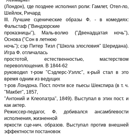
(Лондон), где позднее исполнил роли: Гамлет, Отел-ло,
Шейлок, Ричард
III. Лучшие сценические образы Ф. - в комедиях:
Фальстаф ("Виндзорские
проказницы"), Маль-волио ("Двенадцатая ночь"),
Основа ("Сон в летнюю
ночь"); сэр Питер Тизл ("Школа злословия" Шеридана).
Игра Ф. отличалась
простотой, естественностью, мастерством
перевоплощения. В 1844-62
руководил т-ром "Сэдлерс-Уэллс", к-рый стал в это
время одним из ведущих
т-ров Лондона. Пост. почти все пьесы Шекспира (в т. ч.
"Макбет", 1857,
"Антоний и Клеопатра", 1849). Выступал в этих пост. и
как актер.
Режиссер-педагог, Ф. добивался ансамблевости
исполнения, жизненной
яркости сце-нич. образов. Выступал против внешней
эффектности постановок