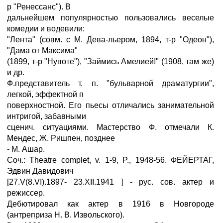
р "Ренессанс"). В
дальнейшем популярностью пользовались веселые
комедии и водевили:
"Лента" (совм. с М. Дева-льером, 1894, т-р "Одеон"),
"Дама от Максима"
(1899, т-р "Нувоте"), "Займись Амелией!" (1908, там же)
и др.
Ф.представитель т. п. "бульварной драматургии",
легкой, эффектной п
поверхностной. Его пьесы отличались занимательной
интригой, забавными
сценич. ситуациями. Мастерство Ф. отмечали К.
Мендес, Ж. Ришпен, позднее
- М. Ашар.
Соч.: Theatre complet, v. 1-9, P., 1948-56. ФЕЙЕРТАГ,
Эдвин Давидович
[27.V(8.VI).1897- 23.XII.1941 ] - рус. сов. актер и
режиссер.
Дебютировал как актер в 1916 в Новгороде
(антреприза Н. В. Извольского).