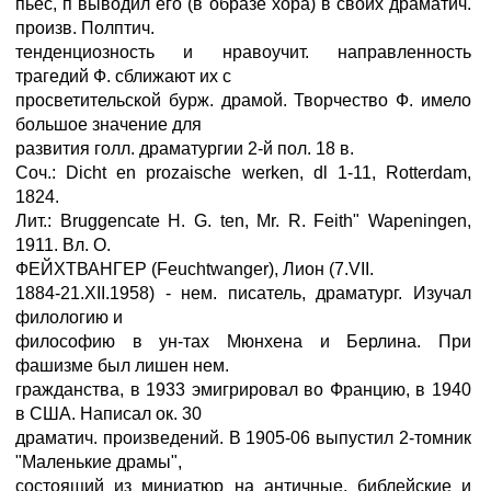
пьес, п выводил его (в образе хора) в своих драматич.
произв. Полптич.
тенденциозность и нравоучит. направленность
трагедий Ф. сближают их с
просветительской бурж. драмой. Творчество Ф. имело
большое значение для
развития голл. драматургии 2-й пол. 18 в.
Соч.: Dicht en prozaische werken, dl 1-11, Rotterdam,
1824.
Лит.: Bruggencate H. G. ten, Mr. R. Feith" Wapeningen,
1911. Вл. О.
ФЕЙХТВАНГЕР (Feuchtwanger), Лион (7.VII.
1884-21.XII.1958) - нем. писатель, драматург. Изучал
филологию и
философию в ун-тах Мюнхена и Берлина. При
фашизме был лишен нем.
гражданства, в 1933 эмигрировал во Францию, в 1940
в США. Написал ок. 30
драматич. произведений. В 1905-06 выпустил 2-томник
"Маленькие драмы",
состоящий из миниатюр на античные, библейские и