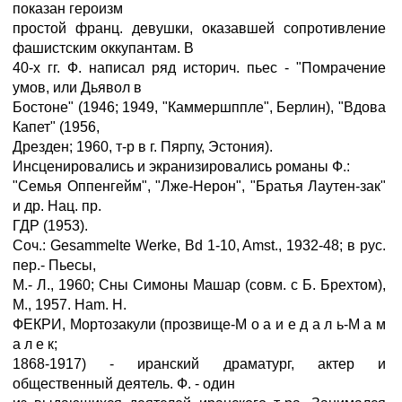
показан героизм
простой франц. девушки, оказавшей сопротивление
фашистским оккупантам. В
40-х гг. Ф. написал ряд историч. пьес - "Помрачение
умов, или Дьявол в
Бостоне" (1946; 1949, "Каммершппле", Берлин), "Вдова
Капет" (1956,
Дрезден; 1960, т-р в г. Пярпу, Эстония).
Инсценировались и экранизировались романы Ф.:
"Семья Оппенгейм", "Лже-Нерон", "Братья Лаутен-зак"
и др. Нац. пр.
ГДР (1953).
Соч.: Gesammelte Werke, Bd 1-10, Amst., 1932-48; в рус.
пер.- Пьесы,
М.- Л., 1960; Сны Симоны Машар (совм. с Б. Брехтом),
М., 1957. Ham. H.
ФЕКРИ, Мортозакули (прозвище-М о а и e д а л ь-М а м
а л e к;
1868-1917) - иранский драматург, актер и
общественный деятель. Ф. - один