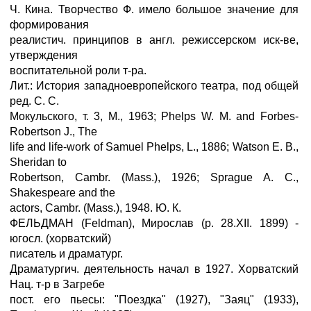
Ч. Кина. Творчество Ф. имело большое значение для
формирования
реалистич. принципов в англ. режиссерском иск-ве,
утверждения
воспитательной роли т-ра.
Лит.: История западноевропейского театра, под общей
ред. С. С.
Мокульского, т. 3, M., 1963; Phelps W. M. and Forbes-
Robertson J., The
life and life-work of Samuel Phelps, L., 1886; Watson E. В.,
Sheridan to
Robertson, Cambr. (Mass.), 1926; Sprague A. C.,
Shakespeare and the
actors, Cambr. (Mass.), 1948. Ю. К.
ФЕЛЬДМАН (Feldman), Мирослав (р. 28.XII. 1899) -
югосл. (хорватский)
писатель и драматург.
Драматургич. деятельность начал в 1927. Хорватский
Нац. т-р в Загребе
пост. его пьесы: "Поездка" (1927), "Заяц" (1933),