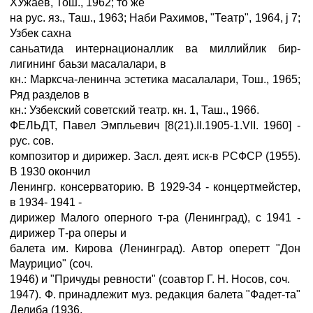
ХУжаев, Тош., 1962; то же
на рус. яз., Таш., 1963; Наби Рахимов, "Театр", 1964, ј 7;
Узбек сахна
саньатида интернационаллик ва миллийлик бир-
лигининг баьзи масалалари, в
кн.: Марксча-ленинча эстетика масалалари, Тош., 1965;
Ряд разделов в
кн.: Узбекский советский театр. кн. 1, Таш., 1966.
ФЕЛЬДТ, Павел Эмпльевич [8(21).II.1905-1.VII. 1960] -
рус. сов.
композитор и дирижер. Засл. деят. иск-в РСФСР (1955).
В 1930 окончил
Ленингр. консерваторию. В 1929-34 - концертмейстер,
в 1934- 1941 -
дирижер Малого оперного т-ра (Ленинград), с 1941 -
дирижер Т-ра оперы и
балета им. Кирова (Ленинград). Автор оперетт "Дон
Маурицио" (соч.
1946) и "Причуды ревности" (соавтор Г. Н. Носов, соч.
1947). Ф. принадлежит муз. редакция балета "Фадет-та"
Делиба (1936,