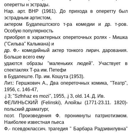
оперетты н эстрады.
Нар. арт. ВНР (1961). До прихода в оперетту был
эстрадным артистом,
актером Будапештского т-ра комедии и др. т-ров.
Особую популярность
приобрел в характерных опереточных ролях - Мишка
("Сильва" Кальмана) и
др. Ф.- комедийный актер тонкого лирич. дарования.
Больше всего ему
удаются образы "маленьких людей". Участвует в
спектаклях Т-ра им. Петефи
в Будапеште. Пр. им. Кошута (1953).
Лит.: Гершкович А., Два опереточных комика, "Театр",
1956, с. 146-47,
.ј 3; "Szfnhaz es mozi", 1955, .ј 3, old. 14. Д. Ив.
ФЕЛИНЬСКИЙ (Felinski), Алойзы (1771-23.11. 1820)-
польский драматург,
поэт. Произведения Ф. проникнуты патриотизмом.
Наиболее известная пьеса
Ф.- псевдоклассич. трагедия " Барбара Радзивилувна"