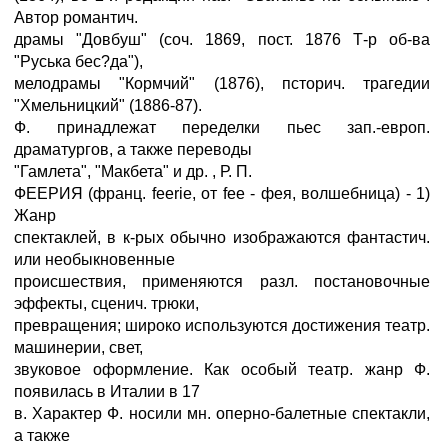
Автор романтич.
драмы "Довбуш" (соч. 1869, пост. 1876 Т-р об-ва
"Руська бес?да"),
мелодрамы "Кормчий" (1876), псторич. трагедии
"Хмельницкий" (1886-87).
Ф. принадлежат переделки пьес зап.-европ.
драматургов, а также переводы
"Гамлета", "Макбета" и др. , Р. П.
ФЕЕРИЯ (франц. feerie, от fee - фея, волшебница) - 1)
Жанр
спектаклей, в к-рых обычно изображаются фантастич.
или необыкновенные
происшествия, применяются разл. постановочные
эффекты, сценич. трюки,
превращения; широко используются достижения театр.
машинерии, свет,
звуковое оформление. Как особый театр. жанр Ф.
появилась в Италии в 17
в. Характер Ф. носили мн. оперно-балетные спектакли,
а также