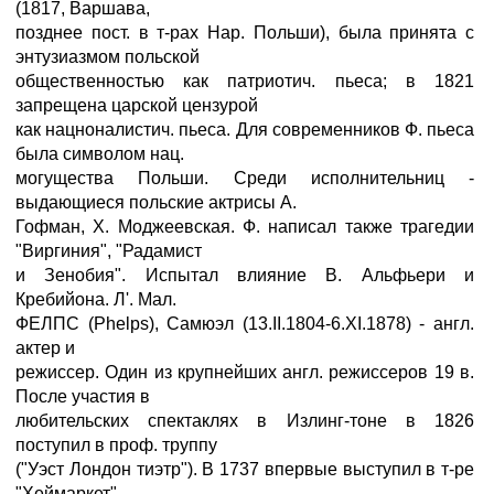
(1817, Варшава,
позднее пост. в т-рах Нар. Польши), была принята с
энтузиазмом польской
общественностью как патриотич. пьеса; в 1821
запрещена царской цензурой
как нацноналистич. пьеса. Для современников Ф. пьеса
была символом нац.
могущества Польши. Среди исполнительниц -
выдающиеся польские актрисы А.
Гофман, X. Моджеевская. Ф. написал также трагедии
"Виргиния", "Радамист
и Зенобия". Испытал влияние В. Альфьери и
Кребийона. Л'. Мал.
ФЕЛПС (Phelps), Самюэл (13.II.1804-6.XI.1878) - англ.
актер и
режиссер. Один из крупнейших англ. режиссеров 19 в.
После участия в
любительских спектаклях в Излинг-тоне в 1826
поступил в проф. труппу
("Уэст Лондон тиэтр"). В 1737 впервые выступил в т-ре
"Хеймаркет"