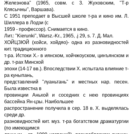
Железнова" (1965, совм. с 3. Жуховским, "Т-р
Клясычны", Варшава).
С 1951 преподает в Высшей школе т-ра и кино им. Л.
Шиллера в Лодзи (с
1959 - профессор). Снимается в кино.
Лит.: "Kierunki", Warsz.-Kr., 1965, .ј 29, s. 7. Д. Мал.
ХОЙЦЗЮЙ (хойси, хойдяо)- одна из разновидностей
кит. традиционного
т-ра. Истоки X.- в иянском, хойчжоуском, цинъянском и
др. т-рах Минской
эпохи (14-17 вв.). Впоследствии X. испытала влияние т-
ра куныпань,
представлений "луаньтань" и местных нар. песен.
Была известна в
провинции Аньхой и соседних с нею провинциях
бассейна Ян-цзы. Наибольшее
распространение получила в сер. 18 в. X. выделялась
среди др.
разновидностей кит. муз. т-ра богатством драматургии
(по имеющимся