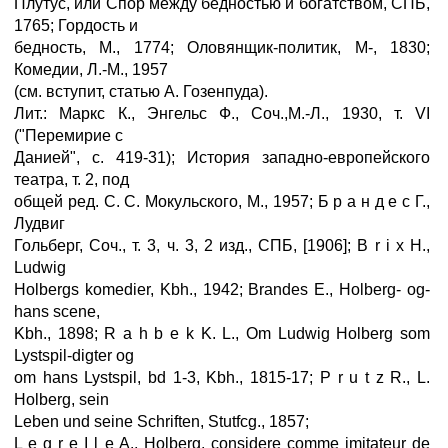
Плутус, или Спор между бедностью и богатством, СПБ,
1765; Гордость и
бедность, М., 1774; Оловянщик-политик, М-, 1830;
Комедии, Л.-М., 1957
(см. вступит, статью А. Гозенпуда).
Лит.: Маркс К., Энгельс Ф., Соч.,М.-Л., 1930, т. VI
("Перемирие с
Данией", с. 419-31); История западно-европейского
театра, т. 2, под
общей ред. С. С. Мокульского, М., 1957; Б p а н д e с Г.,
Лудвиг
Гольберг, Соч., т. 3, ч. 3, 2 изд., СПБ, [1906]; В r i x H.,
Ludwig
Holbergs komedier, Kbh., 1942; Brandes E., Holberg- og-
hans scene,
Kbh., 1898; R a h b e k K. L., Om Ludwig Holberg som
Lystspil-digter og
om hans Lystspil, bd 1-3, Kbh., 1815-17; P r u t z R., L.
Holberg, sein
Leben und seine Schriften, Stutfcg., 1857;
L e g r e I l e A., Holberg, considere comme imitateur de