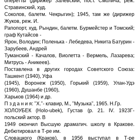
оперетты (дирижер Залевский, пост. Смолича, реж.
Стравинский, худ.
Соколов, балетм. Чекрыгин); 1945, там же (дирижер
Жуков, реж. И.
Рапопорт, худ. Рындин, балетм. Бурмейстер и Томский;
граф Кутайсов -
Ярон, Володин; Поленька - Лебедева, Никита Батурин -
Зарубеев, Андрей
Туманский - Качалов, Виолетта - Вермель, Лазарева;
Митрусь - Аникеев).
Поставлена в других городах Советского Союза:
Ташкент (1940), Уфа
(1945), Воронеж (1950), Горький (1959), Улан-Удэ
(1960), Душанбе (1960),
Харьков (1964) и др.
П з д а н и я: "X."- клавир, М., "Музыка", 1965. Н.Гр.
ХОЛОУБЕК (Holo-ubek), Густав (р. 21. IV. 1923Г-
польский актор. В
1949 окончил Высшую драматич. школу в Кракове.
Дебютировал в Т-ре им.
Словацкого (Краков), в 1956 выступал в Т-ре