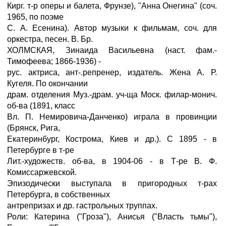
Кирг. т-р оперы и балета, Фрунзе), "Анна Онегина" (соч.
1965, по поэме
С. А. Есенина). Автор музыки к фильмам, соч. для
оркестра, песен. В. Бр.
ХОЛМСКАЯ, Зинаида Васильевна (наст. фам.-
Тимофеева; 1866-1936) -
рус. актриса, ант-.репренер, издатель. Жена А. Р.
Кугеля. По окончании
драм. отделения Муз.-драм. уч-ща Моск. филар-монич.
об-ва (1891, класс
Вл. П. Немировича-Данченко) играла в провинции
(Брянск, Рига,
Екатеринбург, Кострома, Киев и др.). С 1895 - в
Петербурге в т-ре
Лит.-художеств. об-ва, в 1904-06 - в Т-ре В. Ф.
Комиссаржевской.
Эпизодически выступала в пригородных т-рах
Петербурга, в собственных
антрепризах и др. гастрольных труппах.
Роли: Катерина ("Гроза"), Анисья ("Власть тьмы"),