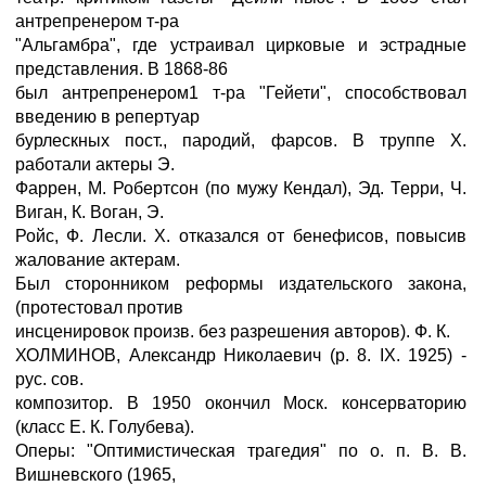
антрепренером т-ра
"Альгамбра", где устраивал цирковые и эстрадные
представления. В 1868-86
был антрепренером1 т-ра "Гейети", способствовал
введению в репертуар
бурлескных пост., пародий, фарсов. В труппе X.
работали актеры Э.
Фаррен, М. Робертсон (по мужу Кендал), Эд. Терри, Ч.
Виган, К. Воган, Э.
Ройс, Ф. Лесли. X. отказался от бенефисов, повысив
жалование актерам.
Был сторонником реформы издательского закона,
(протестовал против
инсценировок произв. без разрешения авторов). Ф. К.
ХОЛМИНОВ, Александр Николаевич (р. 8. IX. 1925) -
рус. сов.
композитор. В 1950 окончил Моск. консерваторию
(класс Е. К. Голубева).
Оперы: "Оптимистическая трагедия" по о. п. В. В.
Вишневского (1965,