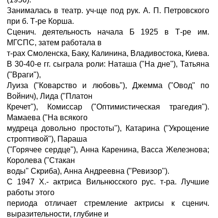
Занималась в театр. уч-ще под рук. А. П. Петровского
при б. Т-ре Корша.
Сценич. деятельность начала Б 1925 в Т-ре им.
МГСПС, затем работала в
т-рах Смоленска, Баку, Калинина, Владивостока, Киева.
В 30-40-е гг. сыграла роли: Наташа ("На дне"), Татьяна
("Враги"),
Луиза ("Коварство и любовь"), Джемма ("Овод" по
Войнич), Лида ("Платон
Кречет"), Комиссар ("Оптимистическая трагедия").
Мамаева ("На всякого
мудреца довольно простоты"), Катарина ("Укрощение
строптивой"), Параша
("Горячее сердце"), Анна Каренина, Васса Желеэнова;
Королева ("Стакан
воды" Скриба), Анна Андреевна ("Ревизор").
С 1947 X.- актриса Вильнюсского рус. т-ра. Лучшие
работы этого
периода отличает стремление актрисы к сценич.
выразительности, глубине и