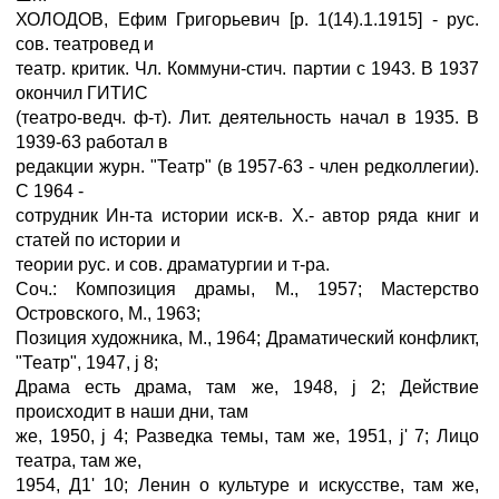
ХОЛОДОВ, Ефим Григорьевич [р. 1(14).1.1915] - рус.
сов. театровед и
театр. критик. Чл. Коммуни-стич. партии с 1943. В 1937
окончил ГИТИС
(театро-ведч. ф-т). Лит. деятельность начал в 1935. В
1939-63 работал в
редакции журн. "Театр" (в 1957-63 - член редколлегии).
С 1964 -
сотрудник Ин-та истории иск-в. X.- автор ряда книг и
статей по истории и
теории рус. и сов. драматургии и т-ра.
Соч.: Композиция драмы, М., 1957; Мастерство
Островского, М., 1963;
Позиция художника, М., 1964; Драматический конфликт,
"Театр", 1947, ј 8;
Драма есть драма, там же, 1948, ј 2; Действие
происходит в наши дни, там
же, 1950, ј 4; Разведка темы, там же, 1951, ј' 7; Лицо
театра, там же,
1954, Д1' 10; Ленин о культуре и искусстве, там же,