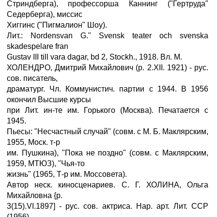
Стриндберга), профессорша Каннинг ("Гертруда"
Седерберга), миссис
Хиггинс ("Пигмалион" Шоу).
Лит.: Nordensvan G." Svensk teater och svenska
skadespelare fran
Gustav III till vara dagar, bd 2, Stockh., 1918. Вл. M.
ХОЛЕНДРО, Дмитрий Михайлович (р. 2.XII. 1921) - рус.
сов. писатель,
драматург. Чл. Коммунистич. партии с 1944. В 1956
окончил Высшие курсы
при Лит. ин-те им. Горького (Москва). Печатается с
1945.
Пьесы: "Несчастный случай" (совм. с М. Б. Маклярским,
1955, Моск. т-р
им. Пушкина), "Пока не поздно" (совм. с Маклярским,
1959, МТЮЗ), "Чья-то
жизнь" (1965, Т-р им. Моссовета).
Автор неск. киносценариев. С. Г. ХОЛИНА, Ольга
Михайловна {р.
3(15).VI.1897] - рус. сов. актриса. Нар. арт. Лит. ССР
(1956).