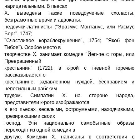
нарицательными. В пьесах
X. выведены также псевдоученые схоласты,
безграмотные врачи и адвокаты,
недоучки-латинисты ("Эразмус Монтанус, или Расмус
Берг", 1747;
"Счастливое кораблекрушение", 1754; "Якоб фон
Тибое"). Особое место в
творчестве X. занимает комедия "Йеп-пе с горы, или
Превращенный
крестьянин" (1722), в к-рой с гневной горечью
рассказывается о
крестьянине, задавленном нуждой, бесправием и
непосильным рабским
трудом. Симпатии X. на стороне народа,
представители к-рого изображаются
в его пьесах веселыми, остроумными, находчивыми,
презирающими своих
господ. Эти национально самобытные образы
переходят из одной комедии в
другую. Комедии X. написаны в соответствии с