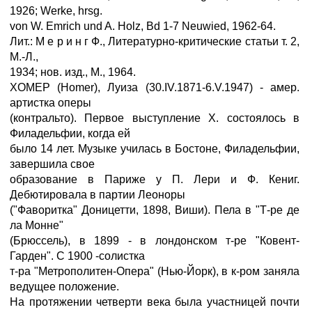
1926; Werke, hrsg.
von W. Emrich und A. Holz, Bd 1-7 Neuwied, 1962-64.
Лит.: M e p и н г Ф., Литературно-критические статьи т. 2,
М.-Л.,
1934; нов. изд., М., 1964.
XOMEP (Homer), Луиза (30.IV.1871-6.V.1947) - амер.
артистка оперы
(контральто). Первое выступление X. состоялось в
Филадельфии, когда ей
было 14 лет. Музыке училась в Бостоне, Филадельфии,
завершила свое
образование в Париже у П. Лери и Ф. Кениг.
Дебютировала в партии Леоноры
("Фаворитка" Доницетти, 1898, Виши). Пела в "Т-ре де
ла Монне"
(Брюссель), в 1899 - в лондонском т-ре "Ковент-
Гарден". С 1900 -солистка
т-ра "Метрополитен-Опера" (Нью-Йорк), в к-ром заняла
ведущее положение.
На протяжении четверти века была участницей почти