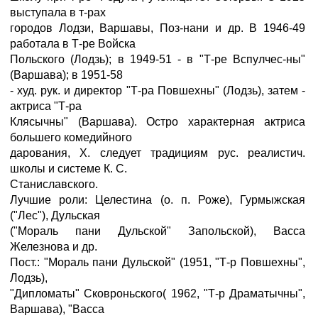
выступала в т-рах
городов Лодзи, Варшавы, Поз-нани и др. В 1946-49
работала в Т-ре Войска
Польского (Лодзь); в 1949-51 - в "Т-ре Вспулчес-ны"
(Варшава); в 1951-58
- худ. рук. и директор "Т-ра Повшехны" (Лодзь), затем -
актриса "Т-ра
Клясычны" (Варшава). Остро характерная актриса
большего комедийного
дарования, X. следует традициям рус. реалистич.
школы и системе К. С.
Станиславского.
Лучшие роли: Целестина (о. п. Роже), Гурмыжская
("Лес"), Дульская
("Мораль пани Дульской" Запольской), Васса
Железнова и др.
Пост.: "Мораль пани Дульской" (1951, "Т-р Повшехны",
Лодзь),
"Дипломаты" Сковроньского( 1962, "Т-р Драматычны",
Варшава), "Васса