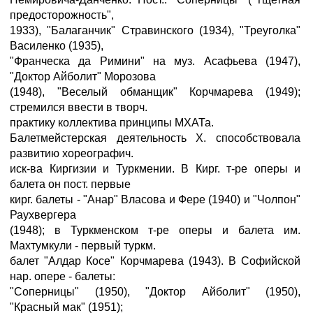
предосторожность",
1933), "Балаганчик" Стравинского (1934), "Треуголка"
Василенко (1935),
"Франческа да Римини" на муз. Асафьева (1947),
"Доктор Айболит" Морозова
(1948), "Веселый обманщик" Корчмарева (1949);
стремился ввести в творч.
практику коллектива принципы МХАТа.
Балетмейстерская деятельность X. способствовала
развитию хореографич.
иск-ва Киргизии и Туркмении. В Кирг. т-ре оперы и
балета он пост. первые
кирг. балеты - "Анар" Власова и Фере (1940) и "Чолпон"
Раухвергера
(1948); в Туркменском т-ре оперы и балета им.
Махтумкули - первый туркм.
балет "Алдар Косе" Корчмарева (1943). В Софийской
нар. опере - балеты:
"Соперницы" (1950), "Доктор Айболит" (1950),
"Красный мак" (1951);