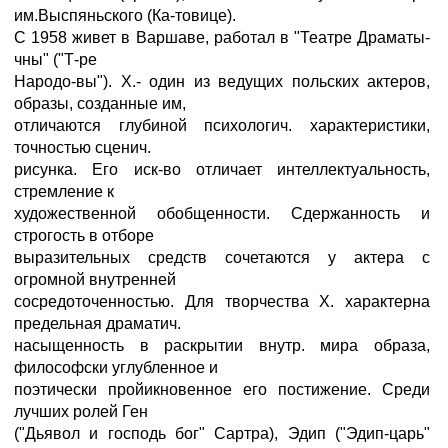
им.Выспяньского (Ка-товице).
С 1958 живет в Варшаве, работал в "Театре Драматы-
чны" ("Т-ре
Народо-вы"). X.- один из ведущих польских актеров,
образы, созданные им,
отличаются глубиной психологич. характеристики,
точностью сценич.
рисунка. Его иск-во отличает интеллектуальность,
стремление к
художественной обобщенности. Сдержанность и
строгость в отборе
выразительных средств сочетаются у актера с
огромной внутренней
сосредоточенностью. Для творчества X. характерна
предельная драматич.
насыщенность в раскрытии внутр. мира образа,
философски углубленное и
поэтически пройикновенное его постижение. Среди
лучших ролей Ген
("Дьявол и господь бог" Сартра), Эдип ("Эдип-царь"