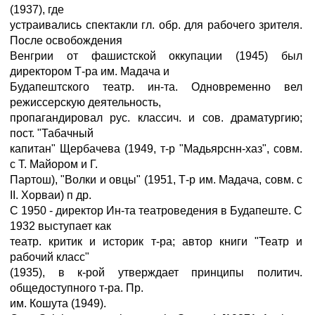
(1937), где
устраивались спектакли гл. обр. для рабочего зрителя.
После освобождения
Венгрии от фашистской оккупации (1945) был
директором Т-ра им. Мадача и
Будапештского театр. ин-та. Одновременно вел
режиссерскую деятельность,
пропагандировал рус. классич. и сов. драматургию;
пост. "Табачный
капитан" Щербачева (1949, т-р "Мадьярснн-хаз", совм.
с Т. Майором и Г.
Партош), "Волки и овцы" (1951, Т-р им. Мадача, совм. с
II. Хорваи) п др.
С 1950 - директор Ин-та театроведения в Будапеште. С
1932 выступает как
театр. критик и историк т-ра; автор книги "Театр и
рабочий класс"
(1935), в к-рой утверждает принципы политич.
общедоступного т-ра. Пр.
им. Кошута (1949).