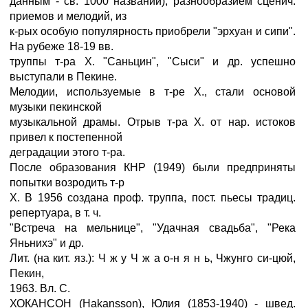
данным - св. 1000 названий), разнообразием сценич.
приемов и мелодий, из
к-рых особую популярность приобрели "эрхуан и сипи".
На рубеже 18-19 вв.
труппы т-ра X. "Саньцин", "Сыси" и др. успешно
выступали в Пекине.
Мелодии, используемые в т-ре X., стали основой
музыки пекинской
музыкальной драмы. Отрыв т-ра X. от нар. истоков
привел к постепенной
деградации этого т-ра.
После образования КНР (1949) были предприняты
попытки возродить т-р
X. В 1956 создана проф. труппа, пост. пьесы традиц.
репертуара, в т. ч.
"Встреча на мельнице", "Удачная свадьба", "Река
Яньнихэ" и др.
Лит. (на кит. яз.): Ч ж у Ч ж а о-н я н ь, Чжунго си-цюй,
Пекин,
1963. Вл. С.
ХОКАНСОН (Hakansson), Юлия (1853-1940) - швед.