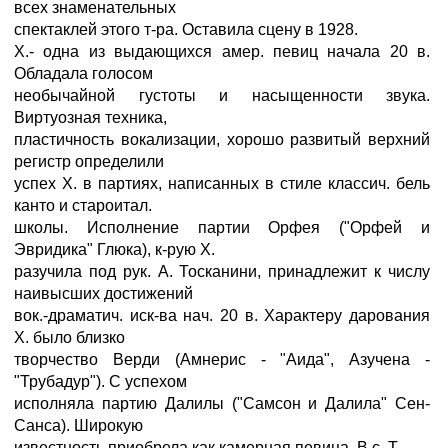
всех знаменательных
спектаклей этого т-ра. Оставила сцену в 1928.
X.- одна из выдающихся амер. певиц начала 20 в.
Обладала голосом
необычайной густоты и насыщенности звука.
Виртуозная техника,
пластичность вокализации, хорошо развитый верхний
регистр определили
успех X. в партиях, написанных в стиле классич. бель
канто и староитал.
школы. Исполнение партии Орфея ("Орфей и
Эвридика" Глюка), к-рую X.
разучила под рук. А. Тосканини, принадлежит к числу
наивысших достижений
вок.-драматич. иск-ва нач. 20 в. Характеру дарования
X. было близко
творчество Верди (Амнерис - "Аида", Азучена -
"Трубадур"). С успехом
исполняла партию Далилы ("Самсон и Далила" Сен-
Санса). Широкую
известность приобрела как камерная певица. В с. Т.