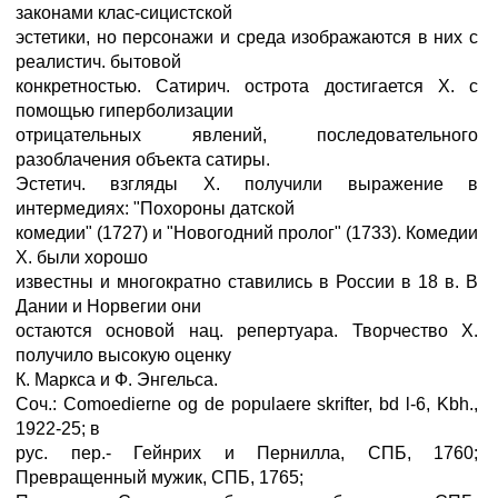
законами клас-сицистской
эстетики, но персонажи и среда изображаются в них с
реалистич. бытовой
конкретностью. Сатирич. острота достигается X. с
помощью гиперболизации
отрицательных явлений, последовательного
разоблачения объекта сатиры.
Эстетич. взгляды X. получили выражение в
интермедиях: "Похороны датской
комедии" (1727) и "Новогодний пролог" (1733). Комедии
X. были хорошо
известны и многократно ставились в России в 18 в. В
Дании и Норвегии они
остаются основой нац. репертуара. Творчество X.
получило высокую оценку
К. Маркса и Ф. Энгельса.
Соч.: Comoedierne og de populaere skrifter, bd l-6, Kbh.,
1922-25; в
рус. пер.- Гейнрих и Пернилла, СПБ, 1760;
Превращенный мужик, СПБ, 1765;