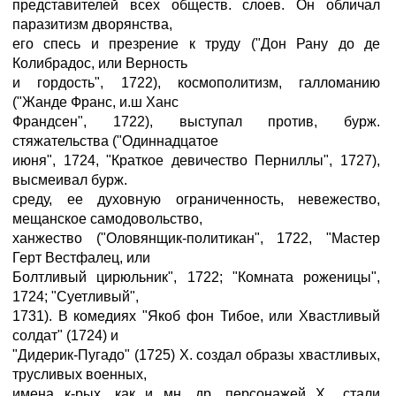
представителей всех обществ. слоев. Он обличал
паразитизм дворянства,
его спесь и презрение к труду ("Дон Рану до де
Колибрадос, или Верность
и гордость", 1722), космополитизм, галломанию
("Жанде Франс, и.ш Ханс
Франдсен", 1722), выступал против, бурж.
стяжательства ("Одиннадцатое
июня", 1724, "Краткое девичество Перниллы", 1727),
высмеивал бурж.
среду, ее духовную ограниченность, невежество,
мещанское самодовольство,
ханжество ("Оловянщик-политикан", 1722, "Мастер
Герт Вестфалец, или
Болтливый цирюльник", 1722; "Комната роженицы",
1724; "Суетливый",
1731). В комедиях "Якоб фон Тибое, или Хвастливый
солдат" (1724) и
"Дидерик-Пугадо" (1725) X. создал образы хвастливых,
трусливых военных,
имена к-рых, как и мн. др. персонажей X., стали