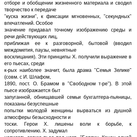
отборе и обобщении жизненного материала и сводил
творчество к передаче
"куска жизни", к фиксации мгновенных, "секундных"
впечатлений. Особое
значение придавал точному изображению среды и
речи действующих лиц,
приближая ее к разговорной, бытовой (вводил
междометия, паузы, невнятные
восклицания). Эти принципы X. получили выражение в
его пьесах, среди
к-рых наиболее значит, была драма "Семья Зелике"
(совм. с И. Шлафом,
1890, пост. О. Брамом в "Свободном т-ре"). В этой
пьесе изображается быт
запуганной, обнищавшей семьи бухгалтера-пьяницы,
показаны безуспешные
попытки молодой женщины вырваться из душной
атмосферы безысходности и
тоски. Герои X. лишены воли к борьбе, к
сопротивлению. X. задумал