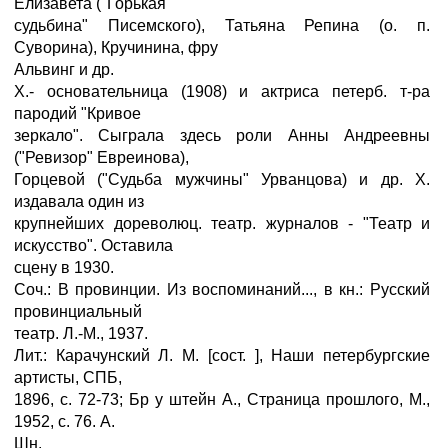
Елизавета ("Горькая
судьбина" Писемского), Татьяна Репина (о. п.
Суворина), Кручинина, фру
Альвинг и др.
X.- основательница (1908) и актриса петерб. т-ра
пародий "Кривое
зеркало". Сыграла здесь роли Анны Андреевны
("Ревизор" Евреинова),
Горцевой ("Судьба мужчины" Урванцова) и др. X.
издавала один из
крупнейших дореволюц. театр. журналов - "Театр и
искусство". Оставила
сцену в 1930.
Соч.: В провинции. Из воспоминаний..., в кн.: Русский
провинциальный
театр. Л.-М., 1937.
Лит.: Карачунский Л. М. [сост. ], Наши петербургские
артисты, СПБ,
1896, с. 72-73; Бр у штейн А., Страница прошлого, М.,
1952, с. 76. А.
Шн.