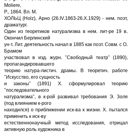
Moliere,
P., 1864. Вл. М.
ХОЛЬЦ (Holz), Арно (26.IV.1863-26.X.1929) - нем. поэт,
драматург.
Один из теоретиков натурализма в нем. лит-ре 19 в.
Окончил Берлинский
ун-т. Лит. деятельность начал в 1885 как поэт. Совм. с О.
Брамом
участвовал в изд. журн. "Свободный театр" (1890),
пропагандировавшего
теорию натура-листич. драмы. В теоретич. работе
"Искусство, его сущность
и законы" (1891) X. сформулировал теорию
"последовательного
натурализма", в к-рой развивал требования Э. Золя
(под влиянием к-рого
находился) о приближении иск-ва к жизни. X. пытался
применить к иск-ву
естественнонаучный метод исследования, отрицал
активную роль художника в