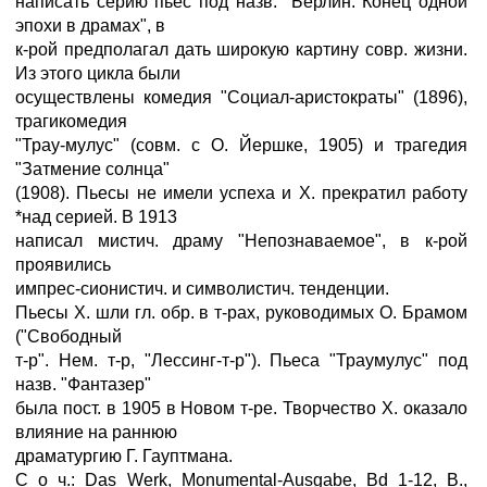
написать серию пьес под назв. "Берлин. Конец одной
эпохи в драмах", в
к-рой предполагал дать широкую картину совр. жизни.
Из этого цикла были
осуществлены комедия "Социал-аристократы" (1896),
трагикомедия
"Трау-мулус" (совм. с О. Йершке, 1905) и трагедия
"Затмение солнца"
(1908). Пьесы не имели успеха и X. прекратил работу
*над серией. В 1913
написал мистич. драму "Непознаваемое", в к-рой
проявились
импрес-сионистич. и символистич. тенденции.
Пьесы X. шли гл. обр. в т-pax, руководимых О. Брамом
("Свободный
т-р". Нем. т-р, "Лессинг-т-р"). Пьеса "Траумулус" под
назв. "Фантазер"
была пост. в 1905 в Новом т-ре. Творчество X. оказало
влияние на раннюю
драматургию Г. Гауптмана.
С о ч.: Das Werk, Monumental-Ausgabe, Bd 1-12, В.,