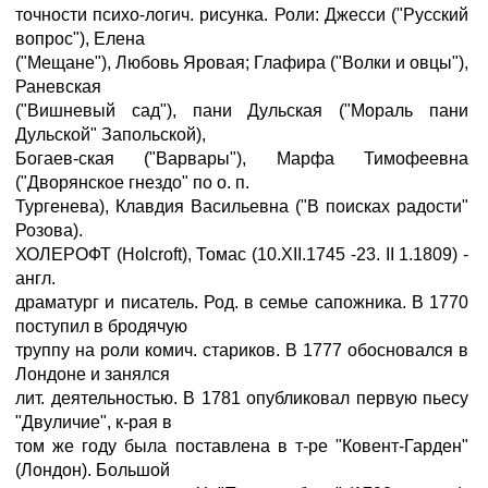
точности психо-логич. рисунка. Роли: Джесси ("Русский
вопрос"), Елена
("Мещане"), Любовь Яровая; Глафира ("Волки и овцы"),
Раневская
("Вишневый сад"), пани Дульская ("Мораль пани
Дульской" Запольской),
Богаев-ская ("Варвары"), Марфа Тимофеевна
("Дворянское гнездо" по о. п.
Тургенева), Клавдия Васильевна ("В поисках радости"
Розова).
ХОЛЕРОФТ (Holcroft), Томас (10.XII.1745 -23. II 1.1809) -
англ.
драматург и писатель. Род. в семье сапожника. В 1770
поступил в бродячую
труппу на роли комич. стариков. В 1777 обосновался в
Лондоне и занялся
лит. деятельностью. В 1781 опубликовал первую пьесу
"Двуличие", к-рая в
том же году была поставлена в т-ре "Ковент-Гарден"
(Лондон). Большой