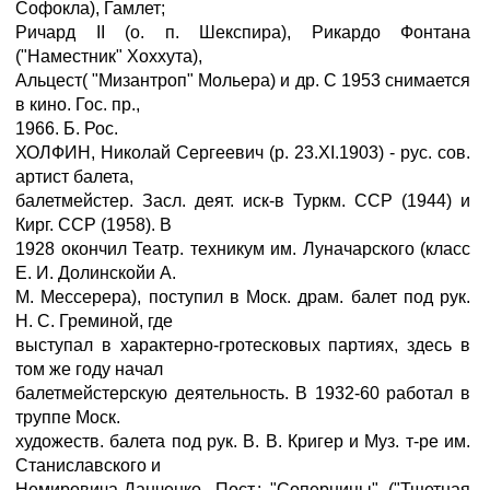
Софокла), Гамлет;
Ричард II (о. п. Шекспира), Рикардо Фонтана
("Наместник" Хоххута),
Альцест( "Мизантроп" Мольера) и др. С 1953 снимается
в кино. Гос. пр.,
1966. Б. Рос.
ХОЛФИН, Николай Сергеевич (р. 23.XI.1903) - рус. сов.
артист балета,
балетмейстер. Засл. деят. иск-в Туркм. ССР (1944) и
Кирг. ССР (1958). В
1928 окончил Театр. техникум им. Луначарского (класс
Е. И. Долинскойи А.
М. Мессерера), поступил в Моск. драм. балет под рук.
Н. С. Греминой, где
выступал в характерно-гротесковых партиях, здесь в
том же году начал
балетмейстерскую деятельность. В 1932-60 работал в
труппе Моск.
художеств. балета под рук. В. В. Кригер и Муз. т-ре им.
Станиславского и
Немировича-Данченко. Пост.: "Соперницы" ("Тщетная