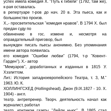
успех имела комедия X. "Путь к гибели" (1792, там же),
к-рая оставалась
в репертуаре т-ров до нач. 20 в. Эта пьеса, как и
большинство произв.
X.,- просветительская "комедия нравов". В 1794 X. был
предан суду по
обвинению в гос. измене и, несмотря на
оправдательный приговор, был
вынужден писать пьесы анонимно. Без упоминания
имени автора появилась
его комедия "Ошибки любви" (1794, т-р "Ковент-
Гарден"). X.- автор
"Мемуаров", доработанных и изданных в 1815 У.
Хэзлиттом.
Лит.: История западноевропейского Театра, т. 3, M."
1963. Ю. К.
ХОЛЛИНГСХЕД (Hollingshead), Джон (9.IX.1827 - 10. X.
1904) - англ.
театр. антрепренер. Творч. деятельность начал как
журналист, работал
театр. критиком газеты "Дейли ньюс". В 1865 стал