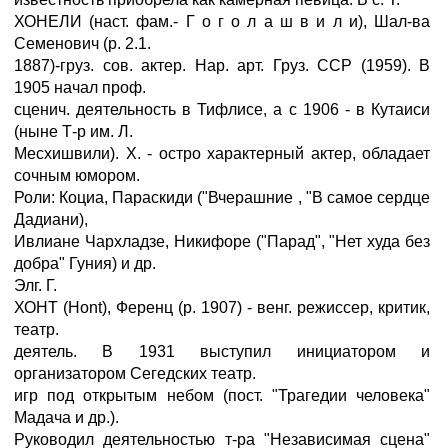
ХОНЕЛИ (наст. фам.- Г о г о л а ш в и л и), Шал-ва
Семенович (р. 2.1.
1887)-груз. сов. актер. Нар. арт. Груз. ССР (1959). В
1905 начал проф.
сценич. деятельность в Тифлисе, а с 1906 - в Кутаиси
(ныне Т-р им. Л.
Месхишвили). X. - остро характерный актер, обладает
сочным юмором.
Роли: Коциа, Параскиди ("Вчерашние , "В самое сердце
Дадиани),
Ивлиане Чархладзе, Никифоре ("Парад", "Нет худа без
добра" Гуния) и др.
Элг. Г.
ХОНТ (Hont), Ференц (р. 1907) - венг. режиссер, критик,
театр.
деятель. В 1931 выступил инициатором и
организатором Сегедских театр.
игр под открытым небом (пост. "Трагедии человека"
Мадача и др.).
Руководил деятельностью т-ра "Независимая сцена"