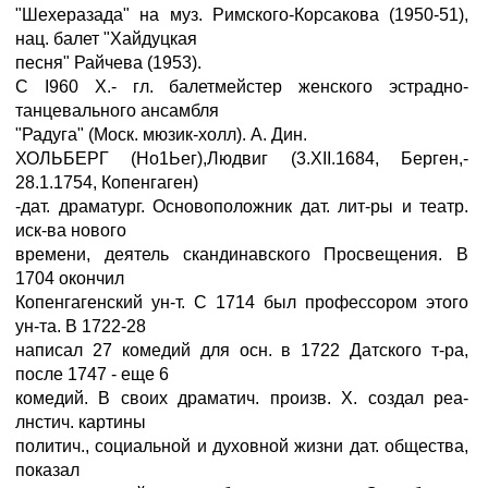
"Шехеразада" на муз. Римского-Корсакова (1950-51),
нац. балет "Хайдуцкая
песня" Райчева (1953).
С I960 X.- гл. балетмейстер женского эстрадно-
танцевального ансамбля
"Радуга" (Моск. мюзик-холл). А. Дин.
ХОЛЬБЕРГ (Но1Ьег),Людвиг (3.XII.1684, Берген,-
28.1.1754, Копенгаген)
-дат. драматург. Основоположник дат. лит-ры и театр.
иск-ва нового
времени, деятель скандинавского Просвещения. В
1704 окончил
Копенгагенский ун-т. С 1714 был профессором этого
ун-та. В 1722-28
написал 27 комедий для осн. в 1722 Датского т-ра,
после 1747 - еще 6
комедий. В своих драматич. произв. X. создал реа-
лнстич. картины
политич., социальной и духовной жизни дат. общества,
показал