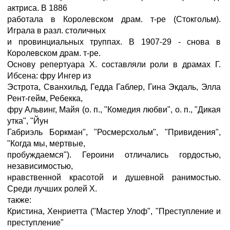
актриса. В 1886
работала в Королевском драм. т-ре (Стокгольм).
Играла в разл. столичных
и провинциальных труппах. В 1907-29 - снова в
Королевском драм. т-ре.
Основу репертуара X. составляли роли в драмах Г.
Ибсена: фру Ингер из
Эстрота, Сванхильд, Гедда Габлер, Гина Экдаль, Элла
Рент-гейм, Ребекка,
фру Альвинг, Майя (о. п., "Комедия любви", о. п., "Дикая
утка", "Йун
Габриэль Боркман", "Росмерсхольм", "Привидения",
"Когда мы, мертвые,
пробуждаемся"). Героини отличались гордостью,
независимостью,
нравственной красотой и душевной ранимостью.
Среди лучших ролей X.
также:
Кристина, Хенриетта ("Мастер Улоф", "Преступление и
преступление"