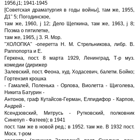
1956,ј1; 1941-1945
[Советская драматургия в годы войны], там же, 1955,
Д1" 5; Погодинское,
там же, 1960, ј 12; Дело Щепкина, там же, 1963, ј 8;
Поэма о пятилетке,
там же, 1965, ј 3. Я. Мор.
"ХОЛОПКА" -оперетта Н. М. Стрельникова, либр. В.
Раппопорта и Е.
Геркена, пост. 8 марта 1929, Ленинград, Т-р муз.
комедии (дирижер
Залевский, пост. Феона, худ. Ходасевич, балетм. Бойко;
Гортензия крошка
- Гамалей, Поленька - Орлова, Виолетта - Щиголева,
Никита Батурин -
Антонов, граф Кутайсов-Герман, Елпидифор - Карпов,
Андрей -
Ксендзовский, Митрусь - Рутковский, полковник
Синепуп - Фатеев); в 1941
пост. там же в новой ред.; в 1952. там же. В 1932 пост.
Моск. т-ром