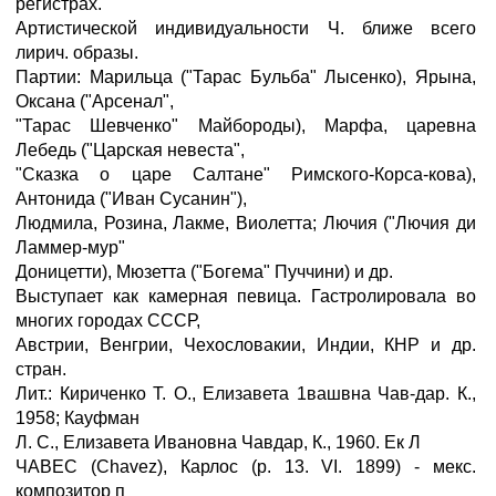
регистрах.
Артистической индивидуальности Ч. ближе всего
лирич. образы.
Партии: Марильца ("Тарас Бульба" Лысенко), Ярына,
Оксана ("Арсенал",
"Тарас Шевченко" Майбороды), Марфа, царевна
Лебедь ("Царская невеста",
"Сказка о царе Салтане" Римского-Корса-кова),
Антонида ("Иван Сусанин"),
Людмила, Розина, Лакме, Виолетта; Лючия ("Лючия ди
Ламмер-мур"
Доницетти), Мюзетта ("Богема" Пуччини) и др.
Выступает как камерная певица. Гастролировала во
многих городах СССР,
Австрии, Венгрии, Чехословакии, Индии, КНР и др.
стран.
Лит.: Кириченко Т. О., Елизавета 1вашвна Чав-дар. К.,
1958; Кауфман
Л. С., Елизавета Ивановна Чавдар, К., 1960. Ек Л
ЧАВЕС (Chavez), Карлос (р. 13. VI. 1899) - мекс.
композитор п