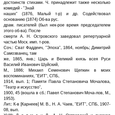
достоинств стихами. Ч. принадлежит также несколько
комедий - "Знай
наших" (1876, Малый т-р) и др. Содействовал
основанию (1874) Об-ва рус.
драм. писателей (был нек-рое время председателем
этого об-ва). После
смерти А. Н. Островского заведовал репертуарной
частью Моск. имп. т-ров.
Соч.: Сват Фаддеич, "Эпоха", 1864, ноябрь; Димитрий
Самозванец, там
же, 1865, янв.; Царь и Великий князь всея Руси
Василий Иванович Шуйский,
М., 1886; Михаил Семенович Щепкин в моих
воспоминаниях, "ЕИТ", СПБ,
1914, вып. 1; Памяти Павла Степановича Мочалова,
"Театр и искусство",
1900, 45 (вошла в сб.: Павел Степанович Моча-лов, М.,
1953).
Лит.: К-в [Карнеев] М. В., Н. А. Чаев, "ЕИТ", СПБ, 1907-
08, вып.