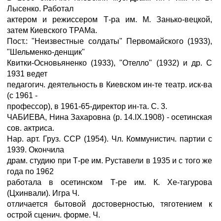
Лысенко. Работал
актером и режиссером Т-ра им. М. Занько-вецкой,
затем Киевского ТРАМа.
Пост.: "Неизвестные солдаты" Первомайского (1933),
"Шельменко-денщик"
Квитки-Основьяненко (1933), "Отелло" (1932) и др. С
1931 ведет
педагогич. деятельность в Киевском ин-те театр. иск-ва
(с 1961 -
профессор), в 1961-65-директор ин-та. С. 3.
ЧАБИЕВА, Нина Захаровна (р. 14.IX.1908) - осетинская
сов. актриса.
Нар. арт. Груз. ССР (1954). Чл. Коммунистич. партии с
1939. Окончила
драм. студию при Т-ре им. Руставели в 1935 и с того же
года по 1962
работала в осетинском Т-ре им. К. Хе-тагурова
(Цхинвали). Игра Ч.
отличается бытовой достоверностью, тяготением к
острой сценич. форме. Ч.