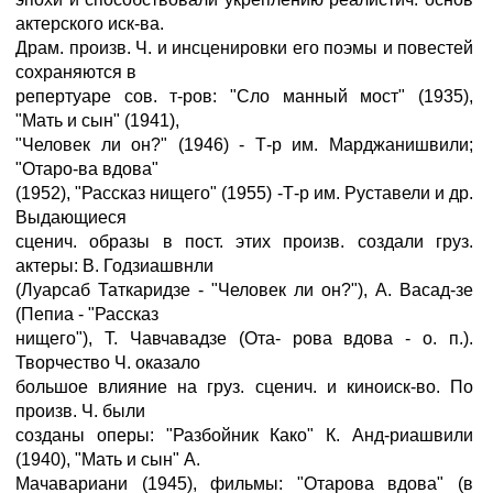
актерского иск-ва.
Драм. произв. Ч. и инсценировки его поэмы и повестей
сохраняются в
репертуаре сов. т-ров: "Сло манный мост" (1935),
"Мать и сын" (1941),
"Человек ли он?" (1946) - Т-р им. Марджанишвили;
"Отаро-ва вдова"
(1952), "Рассказ нищего" (1955) -Т-р им. Руставели и др.
Выдающиеся
сценич. образы в пост. этих произв. создали груз.
актеры: В. Годзиашвнли
(Луарсаб Таткаридзе - "Человек ли он?"), А. Васад-зе
(Пепиа - "Рассказ
нищего"), Т. Чавчавадзе (Ота- рова вдова - о. п.).
Творчество Ч. оказало
большое влияние на груз. сценич. и киноиск-во. По
произв. Ч. были
созданы оперы: "Разбойник Како" К. Анд-риашвили
(1940), "Мать и сын" А.
Мачавариани (1945), фильмы: "Отарова вдова" (в