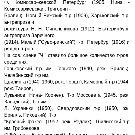
Ф. Комиссар-жевской, Петербург (1905, Нина -
Комиссаржевская, Тригорин -
Бравич), Новый Рижский т-р (1909), Харьковский т-р,
антреприза и
режиссура Н. Н. Синельникова (1912), Екатеринбург,
антреприза Заречного
(1914), Малый ("Суво-ринский") т-р , Петербург (1916) и
ряд др. т-ров.
На сов. сцене "Ч." ставило большое количество т-ров,
среди них:
Горьковский т-р им. Горького (1940, реж. Брилль),
Челябинский т-р им.
Цвилинга (1940; 1960, реж. Гершт), Камерный т-р (1944,
реж. Таиров,
Лукьянов; Нина- Коонен), Т-р Моссовета (1945, реж.
Завадский), Т-р им.
Л. Украинки (1950), Свердловский т-р (1950, рж.
Брилль, Пихоцкий), Т-р
"Красный факел" (1952, реж. Редлих), Тбилисский т-р
им. Грибоедова
(1953, реж. Варпаховский), Ле-нингр. т-р им. Пушкина