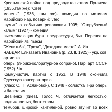
Крестьянской войне под предводительством Пугачева
(1935,там же); "Свет
монеты" (1936, там же)- комедия по мотивам
марийских нар. поверий; "Лес
шумит" о событиях революции 1905; "Сторублевый
калым" (1927) - комедия,
высмеивающая бурж. предрассудки, быт. Перевел на
марийский яз. пьесы
"Женитьба", "Гроза", "Доходное место". А. Ив.
ЧАВДАР, Елизавета Ивановна (р. 23. II. 1925) - укр. сов.
артистка
оперы (лирико-колоратурное сопрано). Нар. арт. СССР
(1952). Чл.
Коммунистич. партии с 1953. В 1948 окончила
Одесскую консерваторию
(класс О. Н. Аслановой). С 1948 - солистка Т-ра оперы
и балета им.
Шевченко (Киев). Голос Ч. отличается легкостью,
подвижностью, богатством
тембров, широкой кантиленой, ровно звучит во всех