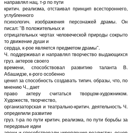
направлял нац. т-р по пути
критич. реализма, отстаивал принцип всестороннего,
углубленного
психологич. изображения персонажей драмы. Он
писал: "В положительных и
отрицательных чертах человеческой природы сокрыто
то движение души и
сердца, к-рое является предметом драмы".
Ч. поддерживал и направлял творчество выдающихся
груз. актеров своего
времени, способствовал развитию таланта В.
Абашидзе, к-рого особенно
ценил за способность создавать типич. образы, что, по
мнению Ч., дает
право актеру считаться творцом-художником.
Художеств, творчество,
организаторская и театрально-критич. деятельность Ч.
определили развитие
груз. т-ра по пути критич. реализма, по пути борьбы за
передовые идеи
эпохи и способствовали укреплению реалистич. основ