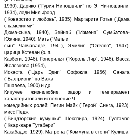
1930), Дарико ("Гурия Ниношвили" по Э. Ни-ношвили,
1934), леди Мильфорд
("Коварство и любовь", 1935), Маргарита Готье ("Дама
с камелиями"
Дюма-сына, 1940), Зейнаб ("Измена" Сумбатова-
Южина, 1940), Мать ("Мать и
сын" Чавчавадзе, 1941), Эмилия ("Отелло", 1947),
царица Кстеван (о. п.
Казбеги, 1948), Гонерилья ("Король Лир", 1948), Васса
Жслезнова (1954),
Иокаста ("Царь Эдип" Софокла, 1956), Саната
("Бахтриони" по Важа
Пшавела, 1960) и др
Кипучее жизнелюбие, задор и темперамент
характеризовали исполнение Ч.
комедийных ролей: Пегин Майк ("Герой" Синга, 1923),
мисс Педж
("Виндзорские кумушки" Шекспира, 1924), Гултамзе
("Кваркваре Тутабери"
Какабадзе, 1929), Матрена ("Коммуна в степи" Кулиша,