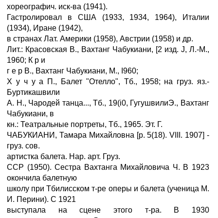
хореографич. иск-ва (1941).
Гастролировал в США (1933, 1934, 1964), Италии
(1934), Иране (1942),
в странах Лат. Америки (1958), Австрии (1958) и др.
Лит.: Красовская В., Вахтанг Чабукиани, [2 изд. J, Л.-М.,
1960; К р и
г е р В., Вахтанг Чабукиани, М., I960;
Х у ч у а П., Балет "Отелло", Тб., 1958; на груз. яз.-
Буртикашвили
А. Н., Чародей танца..., Тб., 19(i0, ГугушвилиЭ., Вахтанг
Чабукиани, в
кн.: Театральные портреты, Тб., 1965. Эт. Г.
ЧАБУКИАНИ, Тамара Михайловна [р. 5(18). VIII. 1907] -
груз. сов.
артистка балета. Нар. арт. Груз.
ССР (1950). Сестра Вахтанга Михайловича Ч. В 1923
окончила балетную
школу при Тбилисском т-ре оперы и балета (ученица М.
И. Перини). С 1921
выступала на сцене этого т-ра. В 1930