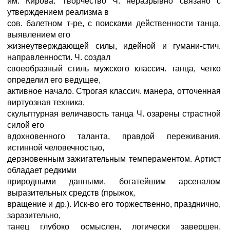
им. Кирова. Творчество Ч. неразрывно связано с
утверждением реализма в
сов. балетном т-ре, с поисками действенности танца,
выявлением его
жизнеутверждающей силы, идейной и гумани-стич.
направленности. Ч. создал
своеобразный стиль мужского классич. танца, четко
определил его ведущее,
активное начало. Строгая классич. манера, отточенная
виртуозная техника,
скульптурная величавость танца Ч. озарены страстной
силой его
вдохновенного таланта, правдой переживания,
истинной человечностью,
дерзновенным зажигательным темпераментом. Артист
обладает редкими
природными данными, богатейшим арсеналом
выразительных средств (прыжок,
вращение и др.). Иск-во его торжественно, празднично,
заразительно,
танец глубоко осмыслен, логически завершен.