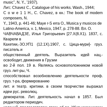
music", N. Y., '1937).
Лит.: Chavez C., Catalogue of his works. Wash., 1944;
С о w e 1 1 Н., С. Chavez, в кн.: The book of modern
composers, N.
Y., 1943, p. 441-46; Maye r-S erra O., Musica у musicos de
Latino-America, v. 1, Mexico, 1947, p. 278-88. Вл. О.
ЧАВЧАВАДЗЕ, Илья Григорьевич [27.Х(8.Х1). 1837, с.
Кварели в
Кахетии,-ЗО.УП1 (12.1Х).1907, с. Цица-мури]- груз.
писатель и
общественный деятель. Выразитель идей нац.-
освободит, движения в Грузии
во 2-й пол. 19 в. Являясь основоположником новой
груз. лит-ры, Ч.
способствовал возобновлению деятельности проф.
груз. т-ра, формированию
лит. и театр. критики. в своем творчестве выражал
идеи рус. революц.
демократов. Лит. деятельность начал в 1857. Был
редактором периодич.