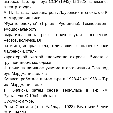
актриса. Нар. арт. Груз. ССР (1943). В 1922, занимаясь
в театр. студии
А. Н. Па-гава, сыграла роль Лауренсии в спектакле К.
А. Марджанишвили
"Фуэнте овехуна" (Т-р им. Руставели). Темперамент,
эмоциональность,
выразительность речи, подчеркнутая экспрессия
жестов, волнующая
патетика, мощная сила, отличавшие исполнение роли
Лауренсии, стали
характерной чертой творчества актрисы. Вместе с
группой творч. молодежи
Ч. приняла активное участие в организации Т-ра под
рук. Марджанишвили в
Кутаиси, работала в этом т-ре в 1928-42 (с 1933 -- Т-р
им. Марджанишвили
в Тбилиси), затем снова вернулась в Т-р им.
Руставели. С 19u4 работает в
Сухумском т-ре.
Роли: Саломея (о. п. Уайльда, 1923), Беатриче Ченчи
(о. п. Шелли,