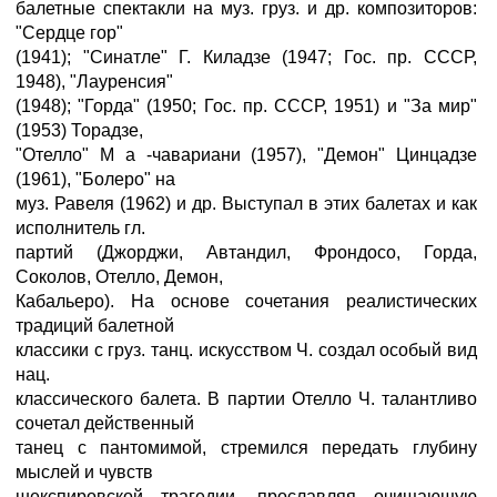
балетные спектакли на муз. груз. и др. композиторов:
"Сердце гор"
(1941); "Синатле" Г. Киладзе (1947; Гос. пр. СССР,
1948), "Лауренсия"
(1948); "Горда" (1950; Гос. пр. СССР, 1951) и "За мир"
(1953) Торадзе,
"Отелло" М а -чавариани (1957), "Демон" Цинцадзе
(1961), "Болеро" на
муз. Равеля (1962) и др. Выступал в этих балетах и как
исполнитель гл.
партий (Джорджи, Автандил, Фрондосо, Горда,
Соколов, Отелло, Демон,
Кабальеро). На основе сочетания реалистических
традиций балетной
классики с груз. танц. искусством Ч. создал особый вид
нац.
классического балета. В партии Отелло Ч. талантливо
сочетал действенный
танец с пантомимой, стремился передать глубину
мыслей и чувств
шекспировской трагедии, прославляя очищающую