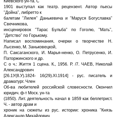
Киевского ун-та. С
1901 выступал как театр. рецензент. Автор пьесы
"Дойна", либретто к
балетам "Лилея" Данькевича и "Маруся Богуславка"
Свечникова,
инсценировок "Тарас Бульба" по Гоголю, "Мать",
"Детство" по Горькому.
Написал воспоминания, очерки о творчестве Н.
Лысенко, М. Заньковецкой,
П. Саксаганского, И. Марья-ненко, О. Петрусенко, И.
Паторжинского и др.
С о ч.: Життя 1 сцена. К., 1956. Р. /7. ЧАЕВ, Николай
Александрович
[26.1У(8.У).1824- 16(29).XI.1914] - рус. писатель и
драматург. Член
Об-ва любителей российской словесности. Окончил
юридич. ф-т Моск. ун-та
(1850). Лит. деятельность начал в 1859 как беллетрист.
Ч. - автор драм и
хроник на сюжеты из рус. истории: хроника "Князь
Александр Михайлович