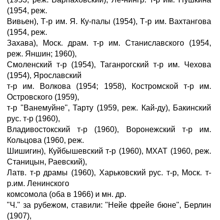
(1954, реж.
Вивьен), Т-р им. Я. Ку-палы (1954), Т-р им. Вахтангова
(1954, реж.
Захава), Моск. драм. т-р им. Станиславского (1954,
реж. Яншин; 1960),
Смоленский т-р (1954), Таганрогский т-р им. Чехова
(1954), Ярославский
т-р им. Волкова (1954; 1958), Костромской т-р им.
Островского (1959),
т-р "Ванемуйне", Тарту (1959, реж. Кай-ду), Бакинский
рус. т-р (1960),
Владивостокский т-р (1960), Воронежский т-р им.
Кольцова (1960, реж.
Шишигин), Куйбышевский т-р (1960), МХАТ (1960, реж.
Станицын, Раевский),
Латв. т-р драмы (1960), Харьковский рус. т-р, Моск. т-
р.им. Ленинского
комсомола (оба в 1966) и мн. др.
"Ч." за рубежом, ставили: "Нейе фрейе бюне", Берлин
(1907),