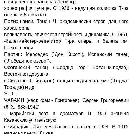
совершенствовалась в Ленингр.
хореографич. уч-ще. С 1936 - ведущая солистка Т-ра
оперы и балета им.
Палиашвили. Танец Ч. академически строг, для него
характерны
величавость, эпическая стройность и динамика. С 1961
-балетмейстер-репетитор Т-ра оперы и балета им.
Палиашвили.
Партии: Мерседес ("Дон Кихот"), Испанский танец
("Лебединое озеро").
Осетинский танец ("Сердце гор" Баланчи-вадзе),
Восточная девушка
("Синатле" Г. Киладзе), танцы лекури и алалме ("Горда"
Торадзе) и др.
Эт. Г.
ЧАВАИН (наст. фам.- Григорьев), Сергей Григорьевич
(6. X.I 888-1942)
- марийский поэт и драматург. В 1908 окончил
Казанскую учительскую
семинарию. Лит. деятельность начал в 1908. В 1912
написал пьесу "Дикая