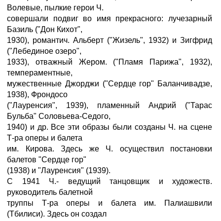
Волевые, пылкие герои Ч.
совершали подвиг во имя прекрасного: лучезарный
Базиль ("Дон Кихот",
1930), романтич. Альберт ("Жизель", 1932) и Зигфрид
("Лебединое озеро",
1933), отважный Жером. ("Пламя Парижа", 1932),
темпераментные,
мужественные Джорджи ("Сердце гор" Баланчивадзе,
1938), Фрондосо
("Лауренсия", 1939), пламенный Андрий ("Тарас
Бульба" Соловьева-Седого,
1940) и др. Все эти образы были созданы Ч. на сцене
Т-ра оперы и балета
им. Кирова. Здесь же Ч. осуществил постановки
балетов "Сердце гор"
(1938) и "Лауренсия" (1939).
С 1941 Ч.- ведущий танцовщик и художеств.
руководитель балетной
труппы Т-ра оперы и балета им. Палиашвили
(Тбилиси). Здесь он создал