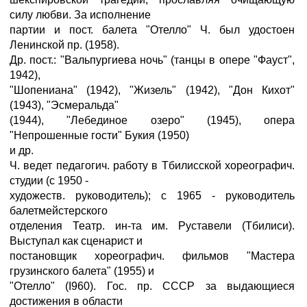
силу любви. За исполнение
партии и пост. балета "Отелло" Ч. был удостоен
Ленинской пр. (1958).
Др. пост.: "Вальпургиева ночь" (танцы в опере "Фауст",
1942),
"Шопениана" (1942), "Жизель" (1942), "Дон Кихот"
(1943), "Эсмеральда"
(1944), "Лебединое озеро" (1945), опера
"Непрошенные гости" Букия (1950)
и др.
Ч. ведет педагогич. работу в Тбилисской хореографич.
студии (с 1950 -
художеств. руководитель); с 1965 - руководитель
балетмейстерского
отделения Театр. ин-та им. Руставели (Тбилиси).
Выступал как сценарист и
постановщик хореографич. фильмов "Мастера
грузинского балета" (1955) и
"Отелло" (I960). Гос. пр. СССР за выдающиеся
достижения в области