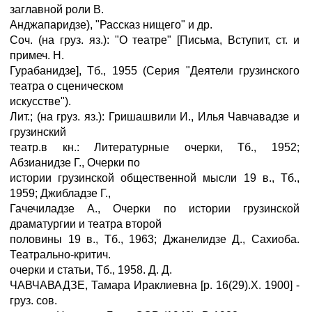
заглавной роли В.
Анджапаридзе), "Рассказ нищего" и др.
Соч. (на груз. яз.): "О театре" [Письма, Вступит, ст. и
примеч. Н.
Гурабанидзе], Тб., 1955 (Серия "Деятели грузинского
театра о сценическом
искусстве").
Лит.; (на груз. яз.): Гришашвили И., Илья Чавчавадзе и
грузинский
театр.в кн.: Литературные очерки, Тб., 1952;
Абзианидзе Г., Очерки по
истории грузинской общественной мысли 19 в., Тб.,
1959; Джибладзе Г.,
Гачечиладзе А., Очерки по истории грузинской
драматургии и театра второй
половины 19 в., Тб., 1963; Джанелидзе Д., Сахиоба.
Театрально-критич.
очерки и статьи, Тб., 1958. Д. Д.
ЧАВЧАВАДЗЕ, Тамара Ираклиевна [р. 16(29).X. 1900] -
груз. сов.