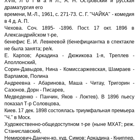
XVIII; Л о т м а н Л., А. Н. Островский и русская
драматургия его
времени, М.-Л., 1961, с. 271-73. С. Г. "ЧАЙКА" - комедия
в 4 д. А. П.
Чехова. Соч. 1895- -1896. Пост. 17 окт. 1896 в
Александрийском т-ре,
бенефис Е. И. Левкеевой (бенефициантка в спектакле
не была занята; ре/к.
Е. Карпов; Аркадина - Дюжикова 1-я, Треплев -
Аполлонский,
Сорин-Давыдов, Нина - Комиссаржевская, Шамраев -
Варламов, Полина
Андреевна - Абаринова, Маша - Читау, Тригорин -
Сазонов, Дорн - Писарев,
Медведенко - Панчин, Яков - Локтев). В 1896 пьесу
показал Т-р Соловцова,
Киев. 17 дек. 1898 состоялась триумфальная премьера
"Ч." в Моск.
Художественно-общедоступном т-ре (ныне МХАТ; реж.
Станиславский,
Немирович-Данчен-ко, худ. Симов; Аркадина - Книппер,