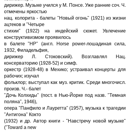
дирижер. Музыке учился у М. Понсе. Уже ранние соч. Ч.
отмечены яркостью
нац. колорита - балеты "Новый огонь" (1921) из жизни
ацтеков и "Четыре
стихии" (1922) на индейский сюжет. Увлечение
конструктивизмом проявилось
в балете "HP" (англ. Horse power-лошадиная сила,
1932, Филадельфия,
дирижер Л. Стоковский). Возглавлял Нац.
консерваторию (1928-52) и симф.
оркестр (1928-48) в Мехико; устраивал концерты для
рабочих; изучал
фольклор; выступал как муз. критик. Среди многочисл.
произв. Ч.- балет
"Дочь Колхиды" (пост. в Нью-Йорке под назв. "Темная
поляна", 1946),
опера "Панфило и Лауретта" (1957), музыка к трагедии
"Антигона" Кокто
(1932) и др. Автор книги - "Навстречу новой музыке"
("Toward a new