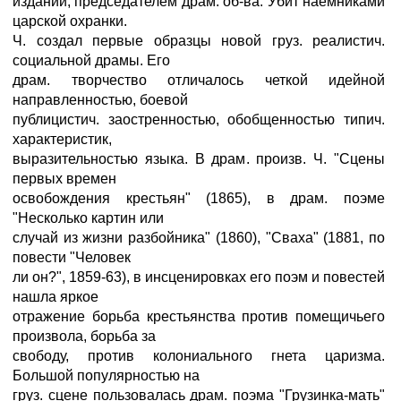
изданий, председателем драм. об-ва. Убит наемниками
царской охранки.
Ч. создал первые образцы новой груз. реалистич.
социальной драмы. Его
драм. творчество отличалось четкой идейной
направленностью, боевой
публицистич. заостренностью, обобщенностью типич.
характеристик,
выразительностью языка. В драм. произв. Ч. "Сцены
первых времен
освобождения крестьян" (1865), в драм. поэме
"Несколько картин или
случай из жизни разбойника" (1860), "Сваха" (1881, по
повести "Человек
ли он?", 1859-63), в инсценировках его поэм и повестей
нашла яркое
отражение борьба крестьянства против помещичьего
произвола, борьба за
свободу, против колониального гнета царизма.
Большой популярностью на
груз. сцене пользовалась драм. поэма "Грузинка-мать"