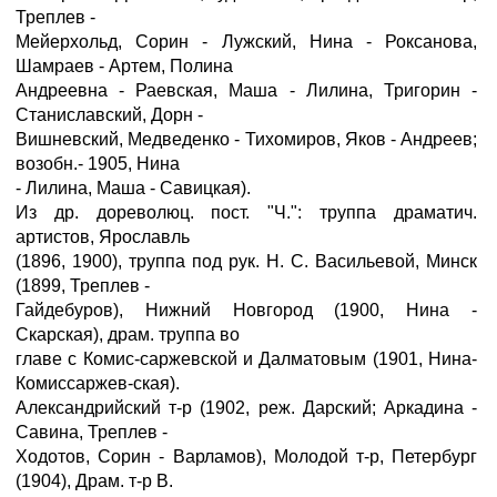
Треплев -
Мейерхольд, Сорин - Лужский, Нина - Роксанова,
Шамраев - Артем, Полина
Андреевна - Раевская, Маша - Лилина, Тригорин -
Станиславский, Дорн -
Вишневский, Медведенко - Тихомиров, Яков - Андреев;
возобн.- 1905, Нина
- Лилина, Маша - Савицкая).
Из др. дореволюц. пост. "Ч.": труппа драматич.
артистов, Ярославль
(1896, 1900), труппа под рук. Н. С. Васильевой, Минск
(1899, Треплев -
Гайдебуров), Нижний Новгород (1900, Нина -
Скарская), драм. труппа во
главе с Комис-саржевской и Далматовым (1901, Нина-
Комиссаржев-ская).
Александрийский т-р (1902, реж. Дарский; Аркадина -
Савина, Треплев -
Ходотов, Сорин - Варламов), Молодой т-р, Петербург
(1904), Драм. т-р В.