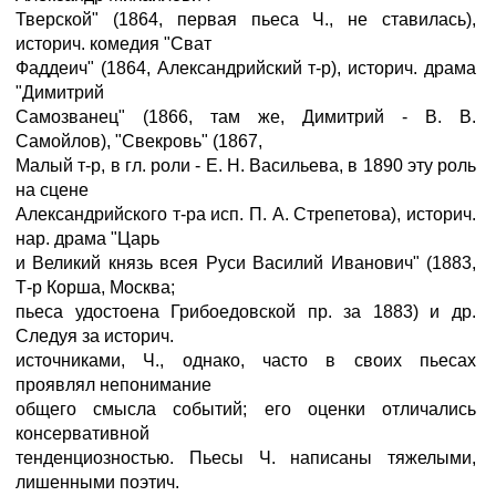
Тверской" (1864, первая пьеса Ч., не ставилась),
историч. комедия "Сват
Фаддеич" (1864, Александрийский т-р), историч. драма
"Димитрий
Самозванец" (1866, там же, Димитрий - В. В.
Самойлов), "Свекровь" (1867,
Малый т-р, в гл. роли - Е. Н. Васильева, в 1890 эту роль
на сцене
Александрийского т-ра исп. П. А. Стрепетова), историч.
нар. драма "Царь
и Великий князь всея Руси Василий Иванович" (1883,
Т-р Корша, Москва;
пьеса удостоена Грибоедовской пр. за 1883) и др.
Следуя за историч.
источниками, Ч., однако, часто в своих пьесах
проявлял непонимание
общего смысла событий; его оценки отличались
консервативной
тенденциозностью. Пьесы Ч. написаны тяжелыми,
лишенными поэтич.