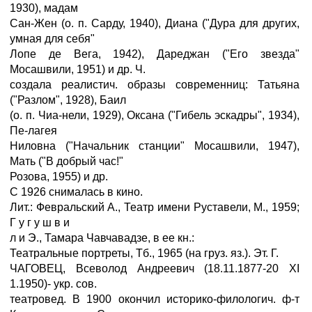
1930), мадам
Сан-Жен (о. п. Сарду, 1940), Диана ("Дура для других,
умная для себя"
Лопе де Вега, 1942), Дареджан ("Его звезда"
Мосашвили, 1951) и др. Ч.
создала реалистич. образы современниц: Татьяна
("Разлом", 1928), Баил
(о. п. Чиа-нели, 1929), Оксана ("Гибель эскадры", 1934),
Пе-лагея
Ниловна ("Начальник станции" Мосашвили, 1947),
Мать ("В добрый час!"
Розова, 1955) и др.
С 1926 снималась в кино.
Лит.: Февральский А., Театр имени Руставели, М., 1959;
Г у г у ш в и
л и Э., Тамара Чавчавадзе, в ее кн.:
Театральные портреты, Тб., 1965 (на груз. яз.). Эт. Г.
ЧАГОВЕЦ, Всеволод Андреевич (18.11.1877-20 XI
1.1950)- укр. сов.
театровед. В 1900 окончил историко-филологич. ф-т