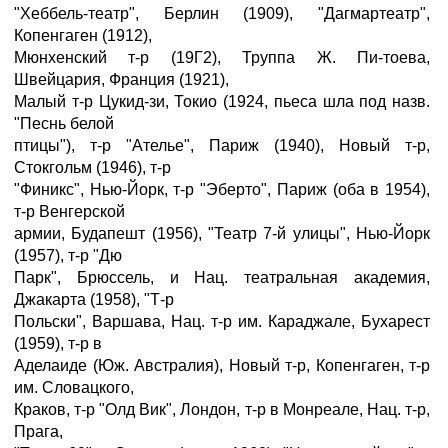
"Хеббель-театр", Берлин (1909), "Дагмартеатр",
Копенгаген (1912),
Мюнхенский т-р (19Г2), Труппа Ж. Пи-тоева,
Швейцария, Франция (1921),
Малый т-р Цукид-зи, Токио (1924, пьеса шла под назв.
"Песнь белой
птицы"), т-р "Ателье", Париж (1940), Новый т-р,
Стокгольм (1946), т-р
"Финикс", Нью-Йорк, т-р "Эберто", Париж (оба в 1954),
т-р Венгерской
армии, Будапешт (1956), "Театр 7-й улицы", Нью-Йорк
(1957), т-р "Дю
Парк", Брюссель, и Нац. театральная академия,
Джакарта (1958), "Т-р
Польски", Варшава, Нац. т-р им. Караджале, Бухарест
(1959), т-р в
Аделаиде (Юж. Австралия), Новый т-р, Копенгаген, т-р
им. Словацкого,
Краков, т-р "Олд Вик", Лондон, т-р в Монреале, Нац. т-р,
Прага,