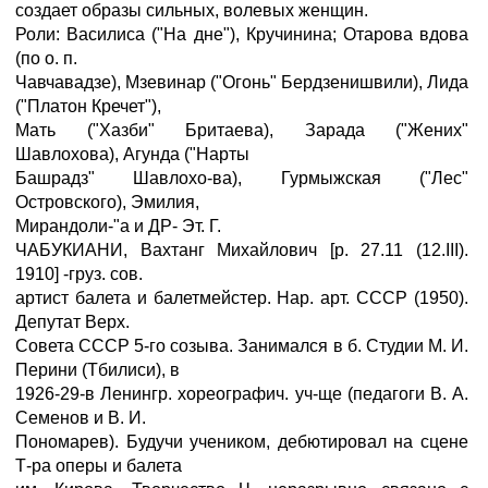
создает образы сильных, волевых женщин.
Роли: Василиса ("На дне"), Кручинина; Отарова вдова
(по о. п.
Чавчавадзе), Мзевинар ("Огонь" Бердзенишвили), Лида
("Платон Кречет"),
Мать ("Хазби" Бритаева), Зарада ("Жених"
Шавлохова), Агунда ("Нарты
Башрадз" Шавлохо-ва), Гурмыжская ("Лес"
Островского), Эмилия,
Мирандоли-"а и ДР- Эт. Г.
ЧАБУКИАНИ, Вахтанг Михайлович [р. 27.11 (12.III).
1910] -груз. сов.
артист балета и балетмейстер. Нар. арт. СССР (1950).
Депутат Верх.
Совета СССР 5-го созыва. Занимался в б. Студии М. И.
Перини (Тбилиси), в
1926-29-в Ленингр. хореографич. уч-ще (педагоги В. А.
Семенов и В. И.
Пономарев). Будучи учеником, дебютировал на сцене
Т-ра оперы и балета