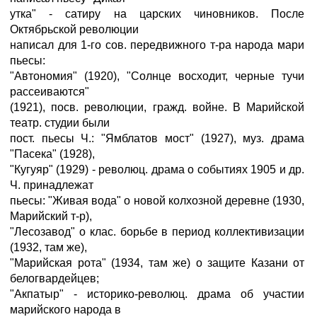
утка" - сатиру на царских чиновников. После
Октябрьской революции
написал для 1-го сов. передвижного т-ра народа мари
пьесы:
"Автономия" (1920), "Солнце восходит, черные тучи
рассеиваются"
(1921), посв. революции, гражд. войне. В Марийской
театр. студии были
пост. пьесы Ч.: "Ямблатов мост" (1927), муз. драма
"Пасека" (1928),
"Кугуяр" (1929) - революц. драма о событиях 1905 и др.
Ч. принадлежат
пьесы: "Живая вода" о новой колхозной деревне (1930,
Марийский т-р),
"Лесозавод" о клас. борьбе в период коллективизации
(1932, там же),
"Марийская рота" (1934, там же) о защите Казани от
белогвардейцев;
"Акпатыр" - историко-революц. драма об участии
марийского народа в