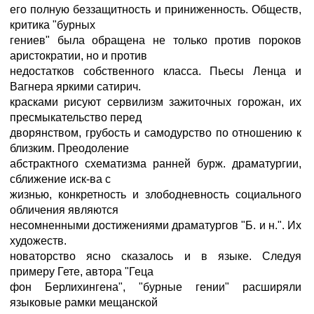
его полную беззащитность и приниженность. Обществ,
критика "бурных
гениев" была обращена не только против пороков
аристократии, но и против
недостатков собственного класса. Пьесы Ленца и
Вагнера яркими сатирич.
красками рисуют сервилизм зажиточных горожан, их
пресмыкательство перед
дворянством, грубость и самодурство по отношению к
близким. Преодоление
абстрактного схематизма ранней бурж. драматургии,
сближение иск-ва с
жизнью, конкретность и злободневность социального
обличения являются
несомненными достижениями драматургов "Б. и н.". Их
художеств.
новаторство ясно сказалось и в языке. Следуя
примеру Гете, автора "Геца
фон Берлихингена", "бурные гении" расширяли
языковые рамки мещанской