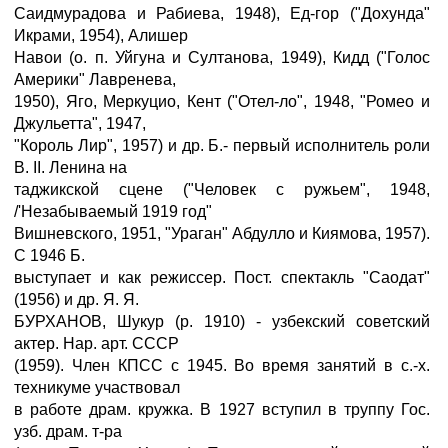
Саидмурадова и Рабиева, 1948), Ед-гор ("Дохунда"
Икрами, 1954), Алишер
Навои (о. п. Уйгуна и Султанова, 1949), Кидд ("Голос
Америки" Лавренева,
1950), Яго, Меркуцио, Кент ("Отел-ло", 1948, "Ромео и
Джульетта", 1947,
"Король Лир", 1957) и др. Б.- первый исполнитель роли
В. II. Ленина на
таджикской сцене ("Человек с ружьем", 1948,
/'Незабываемый 1919 год"
Вишневского, 1951, "Ураган" Абдулло и Киямова, 1957).
С 1946 Б.
выступает и как режиссер. Пост. спектакль "Саодат"
(1956) и др. Я. Я.
БУРХАНОВ, Шукур (р. 1910) - узбекский советский
актер. Нар. арт. СССР
(1959). Член КПСС с 1945. Во время занятий в с.-х.
техникуме участвовал
в работе драм. кружка. В 1927 вступил в труппу Гос.
узб. драм. т-ра