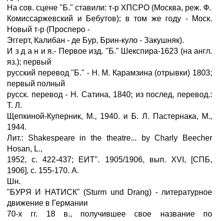
На сов. сцене "Б." ставили: т-р ХПСРО (Москва, реж. Ф.
Комиссаржевский и Бебутов); в том же году - Моск.
Новый т-р (Просперо -
Эггерт, Калибан - де Бур, Брин-куло - Закушняк).
И з д а н и я.- Первое изд. "Б." Шекспира-1623 (на англ.
яз.); первый
русский перевод "Б." - H. M. Карамзина (отрывки) 1803;
первый полный
русск. перевод - Н. Сатина, 1840; из послед, перевод.:
Т. Л.
Щепкиной-Куперник, M., 1940. и Б. Л. Пастернака, M.,
1944.
Лит.: Shakespeare in the theatre... by Charly Beecher
Hosan, L.,
1952, с. 422-437; ЕИТ". 1905/1906, вып. XVI, [СПБ,
1906], с. 155-170. А.
Шн.
"БУРЯ И НАТИСК" (Sturm und Drang) - литературное
движение в Германии
70-х гг. 18 в., получившее свое название по