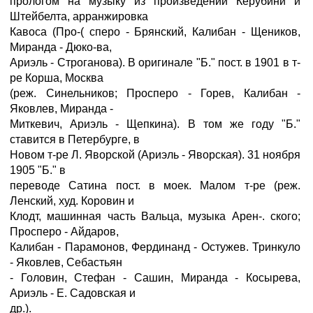
прологом на музыку из произведений Керубини и
Штейбелта, арранжировка
Кавоса (Про-( сперо - Брянский, Калибан - Щеников,
Миранда - Дюко-ва,
Ариэль - Строганова). В оригинале "Б." пост. в 1901 в т-
ре Корша, Москва
(реж. Синельников; Просперо - Горев, Калибан -
Яковлев, Миранда -
Миткевич, Ариэль - Щепкина). В том же году "Б."
ставится в Петербурге, в
Новом т-ре Л. Яворской (Ариэль - Яворская). 31 ноября
1905 "Б." в
переводе Сатина пост. в моек. Малом т-ре (реж.
Ленский, худ. Коровин и
Клодт, машинная часть Вальца, музыка Арен-. ского;
Просперо - Айдаров,
Калибан - Парамонов, Фердинанд - Остужев. Тринкуло
- Яковлев, Себастьян
- Головин, Стефан - Сашин, Миранда - Косырева,
Ариэль - Е. Садовская и
др.).