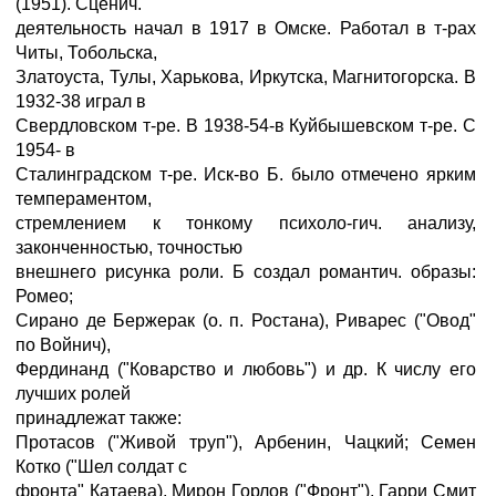
(1951). Сценич.
деятельность начал в 1917 в Омске. Работал в т-рах
Читы, Тобольска,
Златоуста, Тулы, Харькова, Иркутска, Магнитогорска. В
1932-38 играл в
Свердловском т-ре. В 1938-54-в Куйбышевском т-ре. С
1954- в
Сталинградском т-ре. Иск-во Б. было отмечено ярким
темпераментом,
стремлением к тонкому психоло-гич. анализу,
законченностью, точностью
внешнего рисунка роли. Б создал романтич. образы:
Ромео;
Сирано де Бержерак (о. п. Ростана), Риварес ("Овод"
по Войнич),
Фердинанд ("Коварство и любовь") и др. К числу его
лучших ролей
принадлежат также:
Протасов ("Живой труп"), Арбенин, Чацкий; Семен
Котко ("Шел солдат с
фронта" Катаева), Мирон Горлов ("Фронт"), Гарри Смит