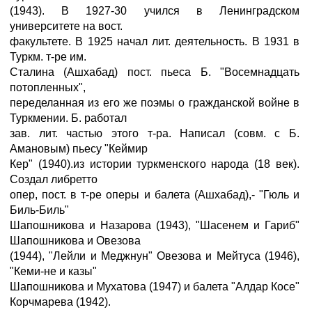
(1943). В 1927-30 учился в Ленинградском
университете на вост.
факультете. В 1925 начал лит. деятельность. В 1931 в
Туркм. т-ре им.
Сталина (Ашхабад) пост. пьеса Б. "Восемнадцать
потопленных",
переделанная из его же поэмы о гражданской войне в
Туркмении. Б. работал
зав. лит. частью этого т-ра. Написал (совм. с Б.
Амановым) пьесу "Кеймир
Кер" (1940).из истории туркменского народа (18 век).
Создал либретто
опер, пост. в т-ре оперы и балета (Ашхабад),- "Гюль и
Биль-Биль"
Шапошникова и Назарова (1943), "Шасенем и Гариб"
Шапошникова и Овезова
(1944), "Лейли и Меджнун" Овезова и Мейтуса (1946),
"Кеми-не и казы"
Шапошникова и Мухатова (1947) и балета "Алдар Косе"
Корчмарева (1942).