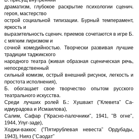
драматизм, глубокое раскрытие психологии сценич.
героя, мастерство
острой социальной типизации. Бурный темперамент,
яркость и
выразительность сценич. приемов сочетаются в игре Б.
с мягким лиризмом и
сочной комедийностью. Творчески развивая лучшие
традиции таджикского
народного театра (живая образная сценическая речь,
непосредственный
сильный комизм, острый внешний рисунок, легкость и
простота исполнения),
Б. обогащает свое творчество опытом русского
театрального искусства.
Среди лучших ролей Б.: Хушвакт ("Клевета" Са-
идмурадова и Исмаилова),
Салим, Сафар ("Красно-палочники", 1941, "В огне",
1944, Улуг-заде),
Ходжи-ваккос ("Пятирублевая невеста" Ордубады,
1943), Нияз ("Саодат"