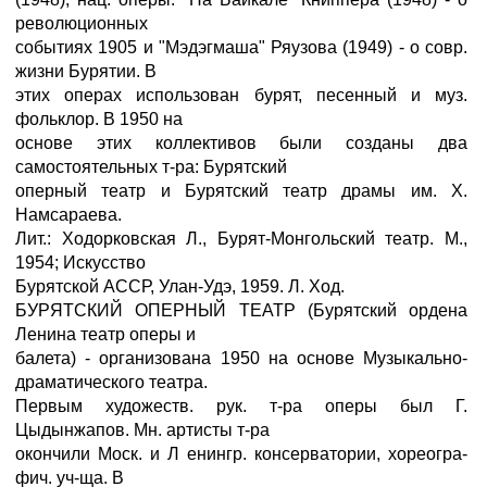
революционных
событиях 1905 и "Мэдэгмаша" Ряузова (1949) - о совр.
жизни Бурятии. В
этих операх использован бурят, песенный и муз.
фольклор. В 1950 на
основе этих коллективов были созданы два
самостоятельных т-ра: Бурятский
оперный театр и Бурятский театр драмы им. X.
Намсараева.
Лит.: Ходорковская Л., Бурят-Монгольский театр. М.,
1954; Искусство
Бурятской АССР, Улан-Удэ, 1959. Л. Ход.
БУРЯТСКИЙ ОПЕРНЫЙ ТЕАТР (Бурятский ордена
Ленина театр оперы и
балета) - организована 1950 на основе Музыкально-
драматического театра.
Первым художеств. рук. т-ра оперы был Г.
Цыдынжапов. Мн. артисты т-ра
окончили Моск. и Л енингр. консерватории, хореогра-
фич. уч-ща. В