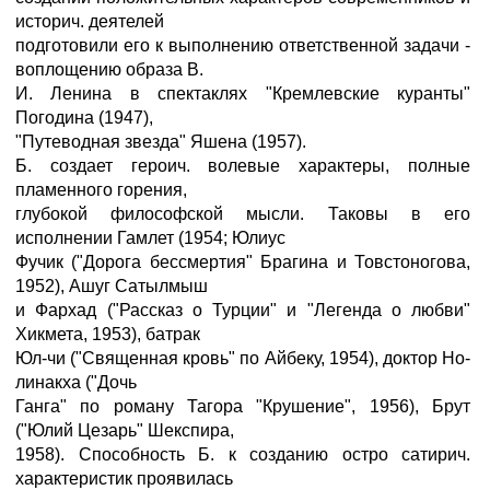
историч. деятелей
подготовили его к выполнению ответственной задачи -
воплощению образа В.
И. Ленина в спектаклях "Кремлевские куранты"
Погодина (1947),
"Путеводная звезда" Яшена (1957).
Б. создает героич. волевые характеры, полные
пламенного горения,
глубокой философской мысли. Таковы в его
исполнении Гамлет (1954; Юлиус
Фучик ("Дорога бессмертия" Брагина и Товстоногова,
1952), Ашуг Сатылмыш
и Фархад ("Рассказ о Турции" и "Легенда о любви"
Хикмета, 1953), батрак
Юл-чи ("Священная кровь" по Айбеку, 1954), доктор Но-
линакха ("Дочь
Ганга" по роману Тагора "Крушение", 1956), Брут
("Юлий Цезарь" Шекспира,
1958). Способность Б. к созданию остро сатирич.
характеристик проявилась