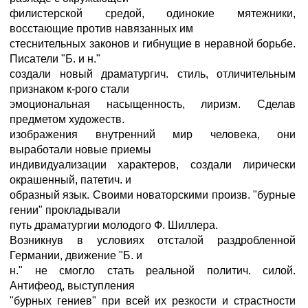
филистерской средой, одинокие мятежники,
восстающие против навязанных им
стеснительных законов и гибнущие в неравной борьбе.
Писатели "Б. и н."
создали новый драматургич. стиль, отличительным
признаком к-рого стали
эмоциональная насыщенность, лиризм. Сделав
предметом художеств.
изображения внутренний мир человека, они
выработали новые приемы
индивидуализации характеров, создали лирически
окрашенный, патетич. и
образный язык. Своими новаторскими произв. "бурные
гении" прокладывали
путь драматургии молодого Ф. Шиллера.
Возникнув в условиях отсталой раздробленной
Германии, движение "Б. и
н." не смогло стать реальной политич. силой.
Антифеод, выступления
"бурных гениев" при всей их резкости и страстности