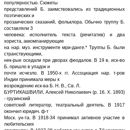
популярностью. Сюжеты
представлений Б. заимствовались из традиционных
поэтических и
прозаических сказаний, фольклора. Обычно труппу Б.
составляли 3
человека: исполнитель текста (речитатив) и два
хориста, аккомпанирующие
на нар. муз. инструменте мри-данге.* Труппы Б. были
странствующими,
нек-рые оседали при дворах феодалов. В 19 в. иск-во
Б. пришло в упадок и
почти исчезло. В 1950-х гг. Ассоциация нар. т-ров
Индии принимала меры к
возрождению иск-ва Б. Н. В., Св. Л.
БУРТИКАШВИЛИ, Алексей Николаевич (р. 16. X. 1893)
- грузинский
советский литератор, театральный деятель. В 1917
окончил юридич. ф-т
Моск. ун-та. В 1918-34 принимал активное участие в
любительских