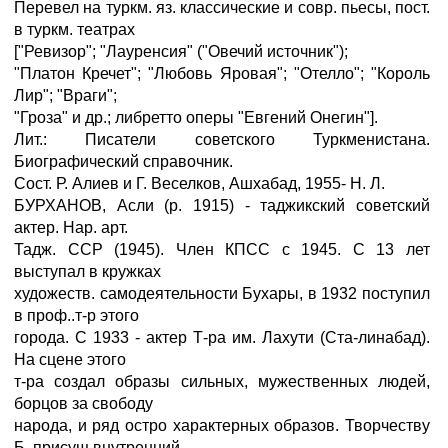
Перевел на туркм. яз. классические и совр. пьесы, пост.
в туркм. театрах
["Ревизор"; "Лауренсия" ("Овечий источник");
"Платон Кречет"; "Любовь Яровая"; "Отелло"; "Король
Лир"; "Враги";
"Гроза" и др.; либретто оперы "Евгений Онегин"].
Лит.: Писатели советского Туркменистана.
Биографический справочник.
Сост. Р. Алиев и Г. Веселков, Ашхабад, 1955- Н. Л.
БУРХАНОВ, Асли (р. 1915) - таджикский советский
актер. Нар. арт.
Тадж. ССР (1945). Член КПСС с 1945. С 13 лет
выступал в кружках
художеств. самодеятельности Бухары, в 1932 поступил
в проф..т-p этого
города. С 1933 - актер Т-ра им. Лахути (Ста-линабад).
На сцене этого
т-ра создал образы сильных, мужественных людей,
борцов за свободу
народа, и ряд остро характерных образов. Творчеству
Б. присущ внутренний