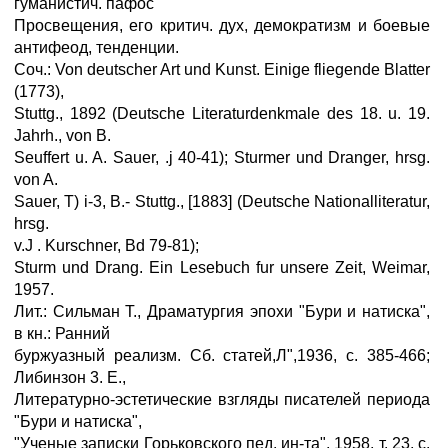
гуманистич. пафос
Просвещения, его критич. дух, демократизм и боевые
антифеод, тенденции.
Соч.: Von deutscher Art und Kunst. Einige fliegende Blatter
(1773),
Stuttg., 1892 (Deutsche Literaturdenkmale des 18. u. 19.
Jahrh., von B.
Seuffert u. A. Sauer, .ј 40-41); Sturmer und Dranger, hrsg.
von A.
Sauer, T) i-3, B.- Stuttg., [1883] (Deutsche Nationalliteratur,
hrsg.
v.J . Kurschner, Bd 79-81);
Sturm und Drang. Ein Lesebuch fur unsere Zeit, Weimar,
1957.
Лит.: Сильман Т., Драматургия эпохи "Бури и натиска",
в кн.: Ранний
буржуазный реализм. Сб. статей,Л",1936, с. 385-466;
Либинзон 3. E.,
Литературно-эстетические взгляды писателей периода
"Бури и натиска",
"Ученые записки Горьковского пед. ин-та", 1958, т. 23, с.