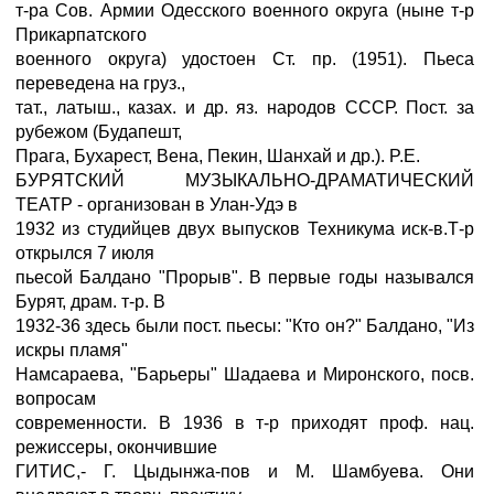
т-ра Сов. Армии Одесского военного округа (ныне т-р
Прикарпатского
военного округа) удостоен Ст. пр. (1951). Пьеса
переведена на груз.,
тат., латыш., казах. и др. яз. народов СССР. Пост. за
рубежом (Будапешт,
Прага, Бухарест, Вена, Пекин, Шанхай и др.). P.E.
БУРЯТСКИЙ МУЗЫКАЛЬНО-ДРАМАТИЧЕСКИЙ
ТЕАТР - организован в Улан-Удэ в
1932 из студийцев двух выпусков Техникума иск-в.Т-р
открылся 7 июля
пьесой Балдано "Прорыв". В первые годы назывался
Бурят, драм. т-р. В
1932-36 здесь были пост. пьесы: "Кто он?" Балдано, "Из
искры пламя"
Намсараева, "Барьеры" Шадаева и Миронского, посв.
вопросам
современности. В 1936 в т-р приходят проф. нац.
режиссеры, окончившие
ГИТИС,- Г. Цыдынжа-пов и М. Шамбуева. Они