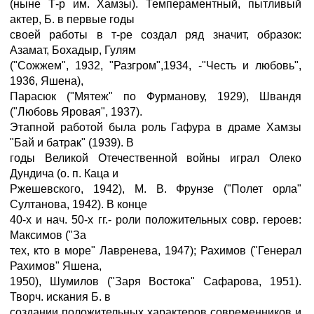
(ныне Т-р им. Хамзы). Темпераментный, пытливый
актер, Б. в первые годы
своей работы в т-ре создал ряд значит, образок:
Азамат, Бохадыр, Гулям
("Сожжем", 1932, "Разгром",1934, -"Честь и любовь",
1936, Яшена),
Парасюк ("Мятеж" по Фурманову, 1929), Швандя
("Любовь Яровая", 1937).
Этапной работой была роль Гафура в драме Хамзы
"Бай и батрак" (1939). В
годы Великой Отечественной войны играл Олеко
Дундича (о. п. Каца и
Ржешевского, 1942), М. В. Фрунзе ("Полет орла"
Султанова, 1942). В конце
40-х и нач. 50-х гг.- роли положительных совр. героев:
Максимов ("За
тех, кто в море" Лавренева, 1947); Рахимов ("Генерал
Рахимов" Яшена,
1950), Шумилов ("Заря Востока" Сафарова, 1951).
Творч. искания Б. в
создании положительных характеров современников и