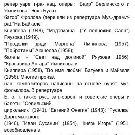
репертуаре т-ра- нац. оперы: "Баир" Берлинского и
Ямпилова,"Энхэ-Булат
батор" Фролова (перешли из репертуара Муз.-драм.т-
ра),"На Байкале"
Книппера (1948), "Мэдэгмаша" ("У подножия Саян")
Ряузова (1949),
"Проделки дяди Моргона" Ямпилова (1957),
"Побратимы" Аюшеева (1958);
балеты - "Свет над долиной" Ряузова 1956),
"Красавица Ангара" Ямпилова и
Книппера (1958), "Во имя любви" Батуева и Майзеля
(1958). Многие произв.
нац. композиторов написаны на основе бурят, муз.
фольклора. В репертуаре
Б. о. т. также рус., зап.-европ. и советские оперы и
балеты: "Севильский
цирюльник" (1941). "Евгений Онегин" (1943); "Русалка"
Даргомыжского
(1946), "Иван Сусанин" (1954), "Князь Игорь" (1951,
возобновлена в