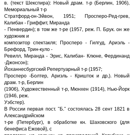
в. (текст Шекспира): Новый драм. т-р (Берлин, 1906),
Мемориальный т-р
Стратфорд-он-Эйвон, 1951; Просперо-Ред-грев,
Калибан - Гриффит, Миранда
- Пенвердин); в том же т-ре (1957, реж. П. Брук. он же
художник и
композитор спектакля; Просперо - Гилгуд, Ариэль -
Брефорд, Трин-куло -
Ревилл, Миранда - Эрис, Калибан- Клюне, Фердинанд
-Джонсон);
Йоханнесбургский Репертуарный т-р (1957;
Просперо -Болтер, Ариэль - Кришток и др,). Новый
драм. т-р, Берлин
(1906), Художественный т-р, Мюнхен (1914), Нью-Йорк
(1946, реж.
Уэбстер).
В России первая пост. "Б." состоялась 28 сент 1821 в
Александрийском
т-ре (Петербург), в обработке кн. Шаховского (для
бенефиса Ежовой), с