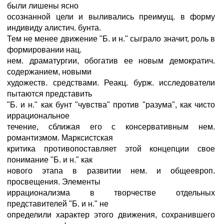
были лишены ясно
осознанной цели и выливались преимущ. в форму
индивиду алистич. бунта.
Тем не менее движение "Б. и н." сыграло значит, роль в
формировании нац.
нем. драматургии, обогатив ее новым демократич.
содержанием, новыми
художеств. средствами. Реакц. бурж. исследователи
пытаются представить
"Б. и н." как бунт "чувства" против "разума", как чисто
иррациональное
течение, сближая его с консервативным нем.
романтизмом. Марксистская
критика противопоставляет этой концепции свое
понимание "Б. и н." как
нового этапа в развитии нем. и общеевроп.
просвещения. Элементы
иррационализма в творчестве отдельных
представителей "Б. и н." не
определили характер этого движения, сохранившего