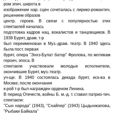
ром эпич. широта в
изображении нар. сцен сочеталась с лирико-романтич.
решением образов
центр. героев. В связи с популярностью этих
спектаклей началась
подготовка кадров нац. вокалистов и танцовщиков. В
1938 Бурят, драм. т-р
был переименован в Муз.-драм. театр. В 1940 здесь
была пост. первая
бурят, опера "Энхэ-Булат батор" Фролова, по мотивам
героич. эпоса. В
спектакле участвовали молодые исполнители,
окончившие Бурят, муз.-театр.
уч-ще. В 1940 состоялась декада бурят, иск-ва в
Москве, после окончания
к-рой т-р был награжден орденом Ленина.
В период Отечеств, войны Б. м.-д. т. ставил патрио-тич.
спектакли:
"Сын народа" (1943), "Снайпер" (1943) Цыдынжапова,
"Рыбаки Байкала"