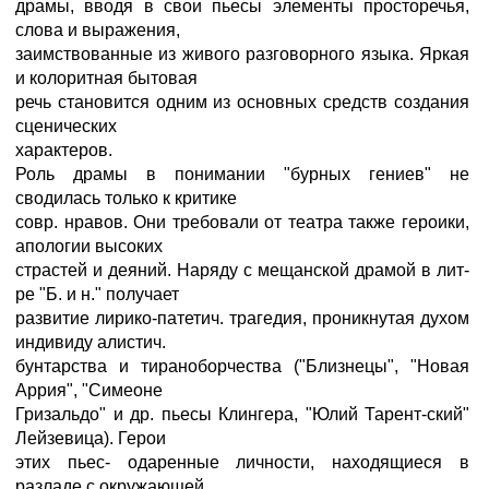
драмы, вводя в свои пьесы элементы просторечья,
слова и выражения,
заимствованные из живого разговорного языка. Яркая
и колоритная бытовая
речь становится одним из основных средств создания
сценических
характеров.
Роль драмы в понимании "бурных гениев" не
сводилась только к критике
совр. нравов. Они требовали от театра также героики,
апологии высоких
страстей и деяний. Наряду с мещанской драмой в лит-
ре "Б. и н." получает
развитие лирико-патетич. трагедия, проникнутая духом
индивиду алистич.
бунтарства и тираноборчества ("Близнецы", "Новая
Аррия", "Симеоне
Гризальдо" и др. пьесы Клингера, "Юлий Тарент-ский"
Лейзевица). Герои
этих пьес- одаренные личности, находящиеся в
разладе с окружающей