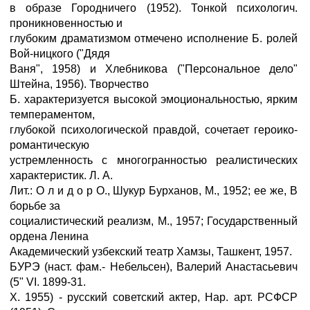
в образе Городничего (1952). Тонкой психологич.
проникновенностью и
глубоким драматизмом отмечено исполнение Б. ролей
Вой-ницкого ("Дядя
Ваня", 1958) и Хлебникова ("Персональное дело"
Штейна, 1956). Творчество
Б. характеризуется высокой эмоциональностью, ярким
темпераментом,
глубокой психологической правдой, сочетает героико-
романтическую
устремленность с многогранностью реалистических
характеристик. Л. А.
Лит.: О л и д о р О., Шукур Бурханов, М., 1952; ее же, В
борьбе за
социалистический реализм, М., 1957; Государственный
ордена Ленина
Академический узбекский театр Хамзы, Ташкент, 1957.
БУРЭ (наст. фам.- Hебельсен), Валерий Анастасьевич
(5" VI. 1899-31.
X. 1955) - русский советский актер, Нар. арт. РСФСР