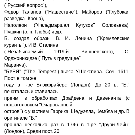
("Русский вопрос"),
Федор Таланов ("Нашествие"), Майоров ("Глубокая
разведка" Крона),
Наполеон ("Фельдмаршал Кутузов" Соловьева),
Пушкин (о. п. Глобы) и др.
Б. создал образы В. И. Ленина ("Кремлевские
куранты"), И В. Сталина
("Незабываемый 1919-й" Вишневского), С.
Орджоникидзе ("Путь в грядущее"
Марвича).
"БУРЯ" ("The Tempest")-пьеса У.Шекспира. Соч. 1611.
Пост. в том же
году в т-ре Блэкфрайерс (Лондон). До 20 в. "Б."
печаталась и ставилась
преим. в обработках Драйдена и Давенанта (с
подзаголовком "Очарованный
остров") с участием Гаррика, Шедуэлла, Кембла и др. В
оригинале "Б."
прошла несколько раз в 1746 в т-ре "Друри-Лейн"
(Лондон), Среди пост. 20