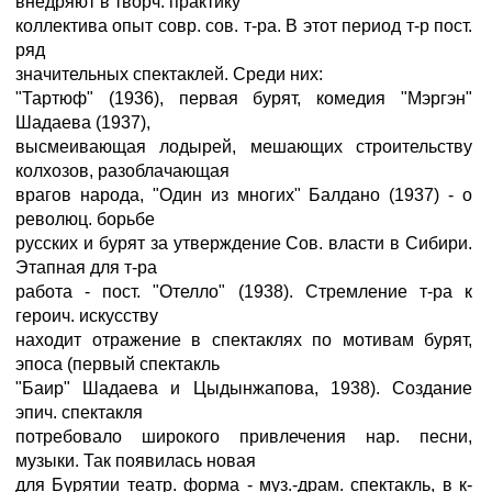
внедряют в творч. практику
коллектива опыт совр. сов. т-ра. В этот период т-р пост.
ряд
значительных спектаклей. Среди них:
"Тартюф" (1936), первая бурят, комедия "Мэргэн"
Шадаева (1937),
высмеивающая лодырей, мешающих строительству
колхозов, разоблачающая
врагов народа, "Один из многих" Балдано (1937) - о
революц. борьбе
русских и бурят за утверждение Сов. власти в Сибири.
Этапная для т-ра
работа - пост. "Отелло" (1938). Стремление т-ра к
героич. искусству
находит отражение в спектаклях по мотивам бурят,
эпоса (первый спектакль
"Баир" Шадаева и Цыдынжапова, 1938). Создание
эпич. спектакля
потребовало широкого привлечения нар. песни,
музыки. Так появилась новая
для Бурятии театр. форма - муз.-драм. спектакль, в к-