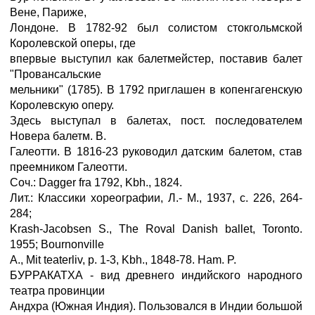
Вене, Париже,
Лондоне. В 1782-92 был солистом стокгольмской
Королевской оперы, где
впервые выступил как балетмейстер, поставив балет
"Провансальские
мельники" (1785). В 1792 приглашен в копенгагенскую
Королевскую оперу.
Здесь выступал в балетах, пост. последователем
Новера балетм. В.
Галеотти. В 1816-23 руководил датским балетом, став
преемником Галеотти.
Соч.: Dagger fra 1792, Kbh., 1824.
Лит.: Классики хореографии, Л.- М., 1937, с. 226, 264-
284;
Krash-Jacobsen S., The Roval Danish ballet, Toronto.
1955; Bournonville
A., Mit teaterliv, p. 1-3, Kbh., 1848-78. Ham. P.
БУРРАКАТХА - вид древнего индийского народного
театра провинции
Андхра (Южная Индия). Пользовался в Индии большой