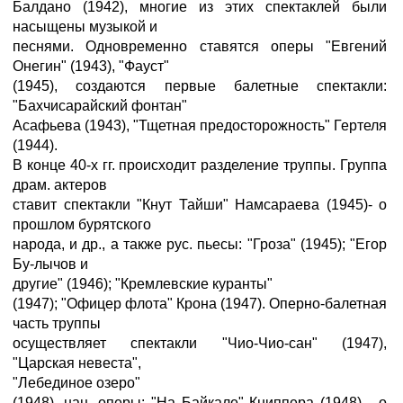
Балдано (1942), многие из этих спектаклей были
насыщены музыкой и
песнями. Одновременно ставятся оперы "Евгений
Онегин" (1943), "Фауст"
(1945), создаются первые балетные спектакли:
"Бахчисарайский фонтан"
Асафьева (1943), "Тщетная предосторожность" Гертеля
(1944).
В конце 40-х гг. происходит разделение труппы. Группа
драм. актеров
ставит спектакли "Кнут Тайши" Намсараева (1945)- о
прошлом бурятского
народа, и др., а также рус. пьесы: "Гроза" (1945); "Егор
Бу-лычов и
другие" (1946); "Кремлевские куранты"
(1947); "Офицер флота" Крона (1947). Оперно-балетная
часть труппы
осуществляет спектакли "Чио-Чио-сан" (1947),
"Царская невеста",
"Лебединое озеро"
(1948), нац. оперы: "На Байкале" Книппера (1948) - о