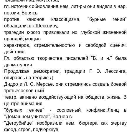
гл. источник обновления нем. лит-ры они видели в нар.
поэзии. Борясь
против канонов классицизма, "бурные гении"
обращались к Шекспиру,
трагедии к-рого привлекали их глубокой жизненной
правдой, мощью
характеров, стремительностью и свободой сценич.
действия.
Гл. областью творчества писателей "Б. и н." была
драматургия.
Продолжая демократии, традиции Г. Э. Лессинга,
опираясь на теорию Д.
Дидро и Л. С. Мерсье, они стремились создать боевой
третьесослов-ный
театр. активно воздействующий на обществ, жизнь. В
центре внимания
"бурных гениев" - сословный конфликт.Ленц в
"Домашнем учителе", Вагнер в
"Детоубийце" изобразили нем. бюргера как жертву
феод. строя, подчеркнув