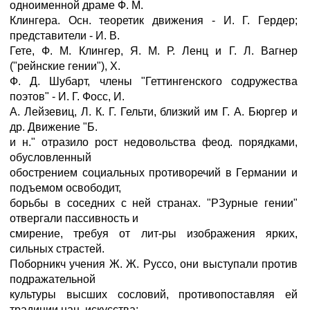
одноименной драме Ф. M.
Клингера. Осн. теоретик движения - И. Г. Гердер;
представители - И. В.
Гете, Ф. M. Клингер, Я. M. Р. Ленц и Г. Л. Вагнер
("рейнские гении"), X.
Ф. Д. Шубарт, члены "Геттингенского содружества
поэтов" - И. Г. Фосс, И.
А. Лейзевиц, Л. К. Г. Гельти, близкий им Г. А. Бюргер и
др. Движение "Б.
и н." отразило рост недовольства феод. порядками,
обусловленный
обострением социальных противоречий в Германии и
подъемом освободит,
борьбы в соседних с ней странах. "РЗурные гении"
отвергали пассивность и
смирение, требуя от лит-ры изображения ярких,
сильных страстей.
Поборникч учения Ж. Ж. Руссо, они выступали против
подражательной
культуры высших сословий, противопоставляя ей
традиции нац. искусства;