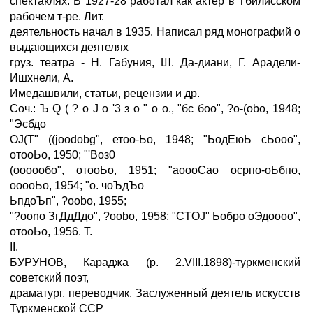
спектаклях. В 1927-28 работал как актер в Тбилисском
рабочем т-ре. Лит.
деятельность начал в 1935. Написал ряд монографий о
выдающихся деятелях
груз. театра - Н. Габуния, Ш. Да-диани, Г. Арадели-
Ишхнели, А.
Имедашвили, статьи, рецензии и др.
Соч.: Ъ Q ( ? о J о '3 з о " о о., "бс боо", ?o-(obo, 1948;
"Эсбдо
OJ(T" ((joodobg", етоо-Ьо, 1948; "ЬодЕюЬ сЬооо",
отооЬо, 1950; "'Воз0
(оооообо", отооЬо, 1951; "аоооСао осрпо-оЬбпо,
ооооЬо, 1954; "o. чоЪдЪо
ЬпдоЪп", ?oobo, 1955;
"?oono ЗгДдДдо", ?oobo, 1958; "CTOJ" Ьобро оЭдоооо",
отооЬо, 1956. Т.
II.
БУРУНОВ, Караджа (р. 2.VIII.1898)-туркменский
советский поэт,
драматург, переводчик. Заслуженный деятель искусств
Туркменской ССР