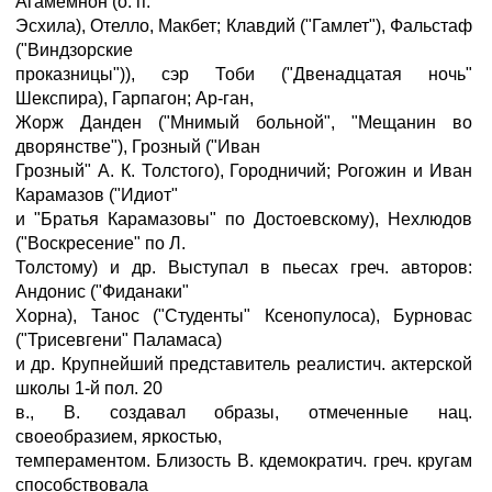
Агамемнон (о. п.
Эсхила), Отелло, Макбет; Клавдий ("Гамлет"), Фальстаф
("Виндзорские
проказницы")), сэр Тоби ("Двенадцатая ночь"
Шекспира), Гарпагон; Ар-ган,
Жорж Данден ("Мнимый больной", "Мещанин во
дворянстве"), Грозный ("Иван
Грозный" А. К. Толстого), Городничий; Рогожин и Иван
Карамазов ("Идиот"
и "Братья Карамазовы" по Достоевскому), Нехлюдов
("Воскресение" по Л.
Толстому) и др. Выступал в пьесах греч. авторов:
Андонис ("Фиданаки"
Хорна), Танос ("Студенты" Ксенопулоса), Бурновас
("Трисевгени" Паламаса)
и др. Крупнейший представитель реалистич. актерской
школы 1-й пол. 20
в., В. создавал образы, отмеченные нац.
своеобразием, яркостью,
темпераментом. Близость В. кдемократич. греч. кругам
способствовала