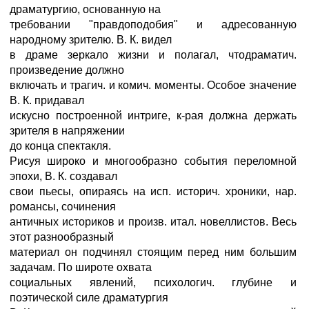
драматургию, основанную на
требовании "правдоподобия" и адресованную
народному зрителю. В. К. видел
в драме зеркало жизни и полагал, чтодраматич.
произведение должно
включать и трагич. и комич. моменты. Особое значение
В. К. придавал
искусно построенной интриге, к-рая должна держать
зрителя в напряжении
до конца спектакля.
Рисуя широко и многообразно события переломной
эпохи, В. К. создавал
свои пьесы, опираясь на исп. историч. хроники, нар.
романсы, сочинения
античных историков и произв. итал. новеллистов. Весь
этот разнообразный
материал он подчинял стоящим перед ним большим
задачам. По широте охвата
социальных явлений, психологич. глубине и
поэтической силе драматургия