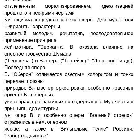
отвлеченным морализированием, идеализацией
прошлого и нек-рыми чертами
мистицизма,повредило успеху оперы. Для муз. стиля
"Эврианты" характерны:
развитый мелодич. речитатив, последовательное
применение принципа
лейтмотива. "Эврианта" В. оказала влияние на
оперное творчество Шумана
("Геновева") и Вагнера ("Тангейзер", "Лоэнгрин" и др.).
Последняя опера
В. "Оберон" отличается светлым колоритом и тонко
передает поэзию
природы. В.- мастер оркестровки; особенно красочен
оркестр В. в оперных
увертюрах, программных по содержанию. Муз. черты и
принципы драматургии
мн. опер В. и особенно оперы "Вольный стрелок"
отразились в нем. оперном
иск-ве, а также в "Вильгельме Телле" Россини,
"Роберте-дьяволе"