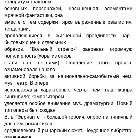
колориту и трактовке
основных персонажей, насыщенная элементами
мрачной фантастики, она
вместе с тем содержит ярко выраженные реалистич.
тенденции,
проявляющиеся в жизненной правдивости нар.-
бытовых сцен и отдельных
образов. "Вольный стрелок" завоевал огромную
популярность (хоры из оперы
стали нар. песнями). Появление этого произв.
ознаменовало начало
активной борьбы за национально-самобытный нем.
муз. театр. В опере
использованы характерные черты нем. нац. жанра
зингшпиля; композитором
уделяется особое внимание муз. драматургии. Новый
тип оперы был создан
В. в "Эврианте" - большой героич. опере на типичный
для нем. романтиков
средневековый рыцарский сюжет. Неудачное либретто,
отмеченное