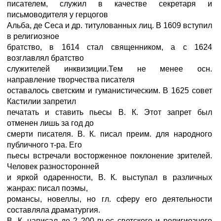
писателем, служил в качестве секретаря и
письмоводителя у герцогов
Альба, де Ceca и др. титулованных лиц. В 1609 вступил
в религиозное
братство, в 1614 стал священником, а с 1624
возглавлял братство
служителей инквизиции.Тем не менее осн.
направление творчества писателя
оставалось светским и гуманистическим. В 1625 совет
Кастилии запретил
печатать и ставить пьесы В. К. Этот запрет был
отменен лишь за год до
смерти писателя. В. К. писал преим. для народного
публичного т-ра. Его
пьесы встречали восторженное поклонение зрителей.
Человек разносторонней
и яркой одаренности, В. К. выступал в различных
жанрах: писал поэмы,
романсы, новеллы, но гл. сферу его деятельности
составляла драматургия.
В. К. написал до 2 200 пьес светского и религиозного