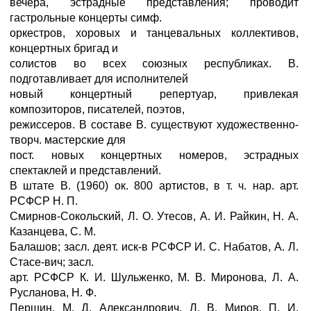
вечера, эстрадные представления; проводит
гастрольные концерты симф.
оркестров, хоровых и танцевальных коллективов,
концертных бригад и
солистов во всех союзных республиках. В.
подготавливает для исполнителей
новый концертный репертуар, привлекая
композиторов, писателей, поэтов,
режиссеров. В составе В. существуют художественно-
творч. мастерские для
пост. новых концертных номеров, эстрадных
спектаклей и представлений.
В штате В. (1960) ок. 800 артистов, в т. ч. нар. арт.
РСФСР Н. П.
Смирнов-Сокольский, Л. О. Утесов, А. И. Райкин, Н. А.
Казанцева, С. М.
Балашов; засл. деят. иск-в РСФСР И. С. Набатов, А. Л.
Стасе-вич; засл.
арт. РСФСР К. И. Шульженко, М. В. Миронова, Л. А.
Русланова, Н. Ф.
Першин, М. Д. Александрович, Л. В. Миров, П. И.