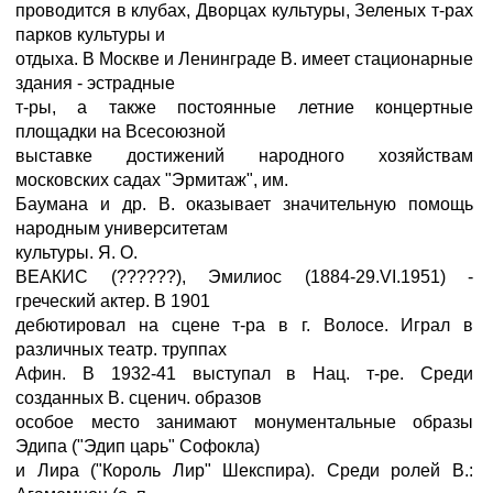
проводится в клубах, Дворцах культуры, Зеленых т-рах
парков культуры и
отдыха. В Москве и Ленинграде В. имеет стационарные
здания - эстрадные
т-ры, а также постоянные летние концертные
площадки на Всесоюзной
выставке достижений народного хозяйствам
московских садах "Эрмитаж", им.
Баумана и др. В. оказывает значительную помощь
народным университетам
культуры. Я. О.
ВЕАКИС (??????), Эмилиос (1884-29.VI.1951) -
греческий актер. В 1901
дебютировал на сцене т-ра в г. Волосе. Играл в
различных театр. труппах
Афин. В 1932-41 выступал в Нац. т-ре. Среди
созданных В. сценич. образов
особое место занимают монументальные образы
Эдипа ("Эдип царь" Софокла)
и Лира ("Король Лир" Шекспира). Среди ролей В.: