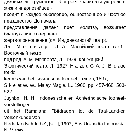
духовых инструментов. В. играет значительную роль в
жизни индонезийцев -
входит в каждое обрядовое, общественное и частное
празднество. До начала
представления даланг поет молитву, возжигает
благоухания, совершает
жертвоприношение (см. Индонезийский театр).
Лит.: M e p в а р т Л. А., Малайский театр. в сб.:
Восточный театр.
под ред. А. М. Мерварта, Л., 1929; КрыжицкийГ.,
Экзотический театр. Л., 1927; H a ze u G. A. J., Bijdrage
tot de
kennis van het Javaansche tooneel, Leiden, 1897;
S k e at W. W., Malay Magie, L., 1900, pp. 457-468. 503-
522;
Juynboll H. H., Indonesische en Achterindische tooneel-
vorstellingen
uit het Ramajana, "Bijdragen tot de Taal-Land-en
Volkenkunde van
Nederlandsch Indie", [s. l.], 1902; Ensiklo-pedia Indonesia,
N. V. van