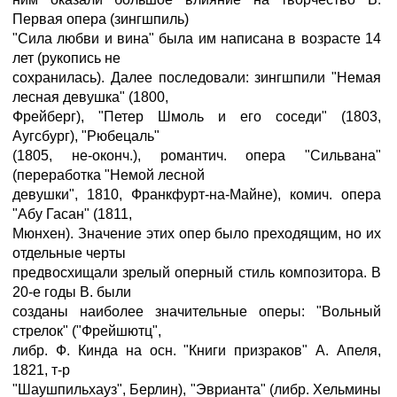
Первая опера (зингшпиль)
"Сила любви и вина" была им написана в возрасте 14
лет (рукопись не
сохранилась). Далее последовали: зингшпили "Немая
лесная девушка" (1800,
Фрейберг), "Петер Шмоль и его соседи" (1803,
Аугсбург), "Рюбецаль"
(1805, не-оконч.), романтич. опера "Сильвана"
(переработка "Немой лесной
девушки", 1810, Франкфурт-на-Майне), комич. опера
"Абу Гасан" (1811,
Мюнхен). Значение этих опер было преходящим, но их
отдельные черты
предвосхищали зрелый оперный стиль композитора. В
20-е годы В. были
созданы наиболее значительные оперы: "Вольный
стрелок" ("Фрейшютц",
либр. Ф. Кинда на осн. "Книги призраков" А. Апеля,
1821, т-р
"Шаушпильхауз", Берлин), "Эврианта" (либр. Хельмины