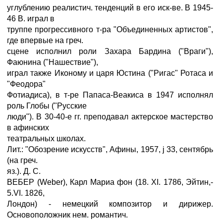
углублению реалистич. тенденций в его иск-ве. В 1945-
46 В. играл в
труппе прогрессивного т-ра "Объединенных артистов",
где впервые на греч.
сцене исполнил роли Захара Бардина ("Враги"),
Фаюнина ("Нашествие"),
играл также Иконому и царя Юстина ("Ригас" Ротаса и
"Феодора"
Фотиадиса), в т-ре Папаса-Веакиса в 1947 исполнял
роль Глобы ("Русские
люди"). В 30-40-е гг. преподавал актерское мастерство
в афинских
театральных школах.
Лит.: "Обозрение искусств", Афины, 1957, ј 33, сентябрь
(на греч.
яз.). Д. С.
ВЕБЕР (Weber), Карл Мариа фон (18. XI. 1786, Эйтин,-
5.VI. 1826,
Лондон) - немецкий композитор и дирижер.
Основоположник нем. романтич.