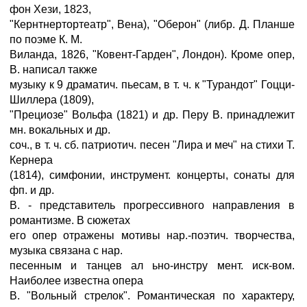
фон Хези, 1823,
"Кернтнертортеатр", Вена), "Оберон" (либр. Д. Планше
по поэме К. М.
Виланда, 1826, "Ковент-Гарден", Лондон). Кроме опер,
В. написал также
музыку к 9 драматич. пьесам, в т. ч. к "Турандот" Гоцци-
Шиллера (1809),
"Прециозе" Вольфа (1821) и др. Перу В. принадлежит
мн. вокальных и др.
соч., в т. ч. сб. патриотич. песен "Лира и меч" на стихи Т.
Кернера
(1814), симфонии, инструмент. концерты, сонаты для
фп. и др.
В. - представитель прогрессивного направления в
романтизме. В сюжетах
его опер отражены мотивы нар.-поэтич. творчества,
музыка связана с нар.
песенным и танцев ал ьно-инстру мент. иск-вом.
Наиболее известна опера
В. "Вольный стрелок". Романтическая по характеру,