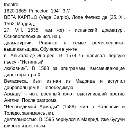
theatre.
1820-1865, Princeton, 194". 3 /7
ВЕГА КАРПЬО (Vega Carpio), Лопе Феликс де (25. XI.
1562, Мадрид, -
27. VIII. 1635, там же) - испанский драматург.
Основоположник исп. нац.
драматургии. Родился в семье ремесленника-
вышивальщика. Обучался в ун-те
в Алькала-де-Эна-рес. В 1574-75 написал первую
пьесу - "Истинный
любовник". В 1588 за эпиграммы, высмеивающие
директора т-ра X.
Веласкеса, был изгнан из Мадрида и вступил
добровольцем в "Непобедимую
Армаду" - исп. военный флот, выступивший против
Англии. После разгрома
"Непобедимой Армады" (1588) жил в Валенсии и
Толедо, занимаясь лит.
деятельностью. В 1595 вернулся в Мадрид. Уже будучи
широко известным