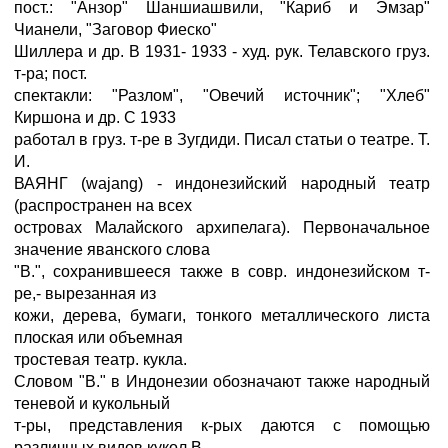
пост.: "Анзор" Шаншиашвили, "Кариб и Эмзар"
Чианели, "Заговор Фиеско"
Шиллера и др. В 1931- 1933 - худ. рук. Телавского груз.
т-ра; пост.
спектакли: "Разлом", "Овечий источник"; "Хлеб"
Киршона и др. С 1933
работал в груз. т-ре в Зугдиди. Писал статьи о театре. Т.
И.
ВАЯНГ (wajang) - индонезийский народный театр
(распространен на всех
островах Малайского архипелага). Первоначальное
значение яванского слова
"В.", сохранившееся также в совр. индонезийском т-
ре,- вырезанная из
кожи, дерева, бумаги, тонкого металлического листа
плоская или объемная
тростевая театр. кукла.
Словом "В." в Индонезии обозначают также народный
теневой и кукольный
т-ры, представления к-рых даются с помощью
различных видов кукол В.