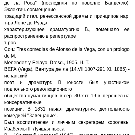
де ла Роса" (последняя по новелле Банделло).
Эклектич. совмещение
традиций итал. ренессансной драмы и принципов нар.
т-ра Лопе де Руэда,
характеризующее драматургию В., помешало ее
распространению в репертуаре
т-ров.
Соч.: Tres comedias de Alonso de la Vega, con un prologo
de М.
Menendez-y-Pelayo, Dresd., 1905. H. T.
ВЕГА (Vega), Вентура де ла (14.VII.1807-291 XI. 1865) -
испанский
поэт и драматург. В юности был участником
подпольного революционного
общества нумантинцев, в сер. 30-х гг. 19 в. перешел на
консервативные
позиции. В 1831 начал драматургич. деятельность
комедией "Завещание".
Был воспитателем и личным секретарем королевы
Изабеллы II. Лучшая пьеса