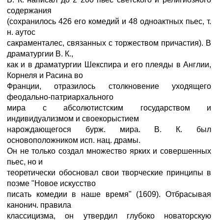
содержания
(сохранилось 426 его комедий и 48 одноактных пьес, т.
н. аутос
сакраменталес, связанных с торжеством причастия). В
драматургии В. К.,
как и в драматургии Шекспира и его плеяды в Англии,
Корнеля и Расина во
Франции, отразилось столкновение уходящего
феодально-патриархального
мира с абсолютистским государством и
индивидуализмом и своекорыстием
нарождающегося бурж. мира. В. К. был
основоположником исп. нац. драмы.
Он не только создал множество ярких и совершенных
пьес, но и
теоретически обосновал свои творческие принципы в
поэме "Новое искусство
писать комедии в наше время" (1609). Отбрасывая
канонич. правила
классицизма, он утвердил глубоко новаторскую