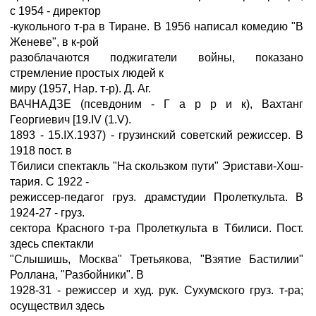
с 1954 - директор
-кукольного т-ра в Тиране. В 1956 написал комедию "В
Женеве", в к-рой
разоблачаются поджигатели войны, показано
стремление простых людей к
миру (1957, Hap. т-р). Д. Аг.
ВАЧНАДЗЕ (псевдоним - Г a p p и к), Вахтанг
Георгиевич [19.IV (1.V).
1893 - 15.IX.1937) - грузинский советский режиссер. В
1918 пост. в
Тбилиси спектакль "На скользком пути" Эристави-Хош-
тария. С 1922 -
режиссер-педагог груз. драмстудии Пролеткульта. В
1924-27 - груз.
сектора Красного т-ра Пролеткульта в Тбилиси. Пост.
здесь спектакли
"Слышишь, Москва" Третьякова, "Взятие Бастилии"
Роллана, "Разбойники". В
1928-31 - режиссер и худ. рук. Сухумского груз. т-ра;
осуществил здесь