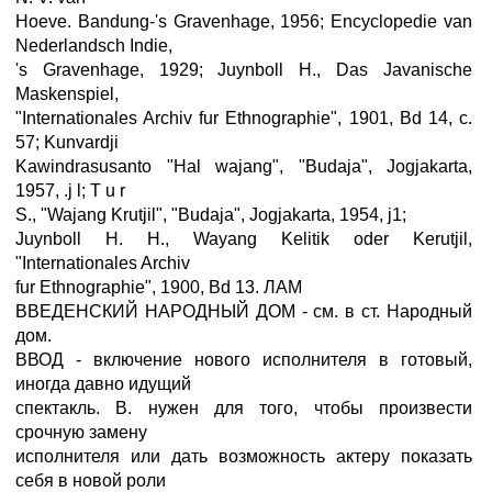
Hoeve. Bandung-'s Gravenhage, 1956; Encyclopedie van
Nederlandsch Indie,
's Gravenhage, 1929; Juynboll H., Das Javanische
Maskenspiel,
"Internationales Archiv fur Ethnographie", 1901, Bd 14, с.
57; Kunvardji
Kawindrasusanto "Hal wajang", "Budaja", Jogjakarta,
1957, .ј l; T u r
S., "Wajang Krutjil", "Budaja", Jogjakarta, 1954, ј1;
Juynboll H. H., Wayang Kelitik oder Kerutjil,
"Internationales Archiv
fur Ethnographie", 1900, Bd 13. ЛАМ
ВВЕДЕНСКИЙ НАРОДНЫЙ ДОМ - см. в ст. Народный
дом.
ВВОД - включение нового исполнителя в готовый,
иногда давно идущий
спектакль. В. нужен для того, чтобы произвести
срочную замену
исполнителя или дать возможность актеру показать
себя в новой роли