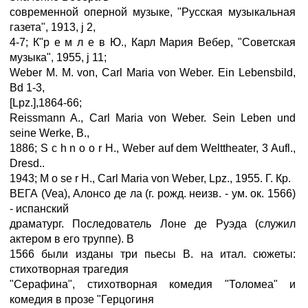
современной оперной музыке, "Русская музыкальная
газета", 1913, ј 2,
4-7; К"р е м л е в Ю., Карл Мария Вебер, "Советская
музыка", 1955, ј 11;
Weber M. M. von, Carl Maria von Weber. Ein Lebensbild,
Bd 1-3,
[Lpz.],1864-66;
Reissmann A., Carl Maria von Weber. Sein Leben und
seine Werke, B.,
1886; S с h n о о r H., Weber auf dem Welttheater, 3 Aufl.,
Dresd..
1943; M o se r H., Carl Maria von Weber, Lpz., 1955. Г. Кр.
ВЕГА (Vea), Алонсо де ла (г. рожд. неизв. - ум. ок. 1566)
- испанский
драматург. Последователь Лоне де Руэда (служил
актером в его труппе). В
1566 были изданы три пьесы В. на итал. сюжеты:
стихотворная трагедия
"Серафина", стихотворная комедия "Толомеа" и
комедия в прозе "Герцогиня