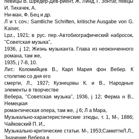
певицы В. Шредер-Дев-риент, Ж. Линд, Г. Зонтаг, певцы
И. Тихачек, А.
Ни-ман, Ф. Бец и др.
Л и т. соч.: Samtliche Schriften, kritische Ausgabe von G.
Kaiser,
Lpz., 1921; в рус. пер.-Автобиографический набросок,
"Советская музыка",
1936, .ј 12; Жизнь музыканта. Глава из неоконченного
романа, там же,
1935, ј 7-8, 10.
Лит.: Коломийцев В., Карл Мария фон Вебер. К
столетию со дня его
смерти, Л., 1927; Кузнецовы К. и В., Народные
элементы в творчестве
Вебера, "Советская музыка", 1936, ј 12; Ферма н В.,
Немецкая
романтическая опера, там же, .ј 6; Л a Mapa,
Музыкально-характеристические этюды, т. 1, М-, 1886;
Чайковский П. И.,
Музыкально-критические статьи. М-, 1953;СаккеттиЛ.Л.,
Значение Вебера в