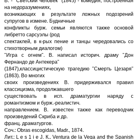
В. - "Светский человек" (1845) - комедия, построенная
на недоразумениях,
возникающих в результате ложных подозрений
супругов в измене. Будничные
конфликты бурж. семьи являются также основой
либретто сарсуэлы (род
спектаклей, в к-рых пение и танцы чередовались со
стихотворным диалогом)
"Игра с огнем". В. написал историч. драму "Дон
Фернандо де Антекера"
(1847),классицистическую трагедию "Смерть Цезаря"
(1863). Во многих
своих произведениях В. придерживался правил
классицизма, продолжавшего
существовать в исп. драматургии наряду с
романтизмом и бурж.-реалистич.
направлением. В. известен также как переводчик
произведений Скриба и др.
франц. драматургов.
Соч.: Obras escogidas, Madr., 1874.
Лит.: L е s 1 i e J. К., Ventura de la Vega and the Spanish