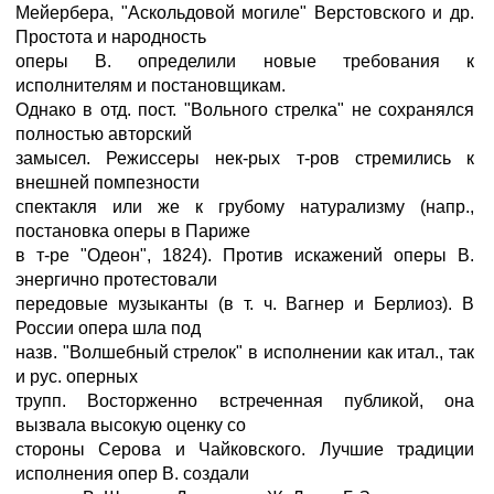
Мейербера, "Аскольдовой могиле" Верстовского и др.
Простота и народность
оперы В. определили новые требования к
исполнителям и постановщикам.
Однако в отд. пост. "Вольного стрелка" не сохранялся
полностью авторский
замысел. Режиссеры нек-рых т-ров стремились к
внешней помпезности
спектакля или же к грубому натурализму (напр.,
постановка оперы в Париже
в т-ре "Одеон", 1824). Против искажений оперы В.
энергично протестовали
передовые музыканты (в т. ч. Вагнер и Берлиоз). В
России опера шла под
назв. "Волшебный стрелок" в исполнении как итал., так
и рус. оперных
трупп. Восторженно встреченная публикой, она
вызвала высокую оценку со
стороны Серова и Чайковского. Лучшие традиции
исполнения опер В. создали