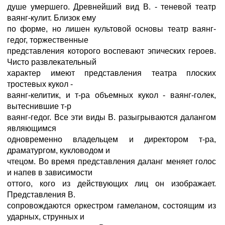
душе умершего. Древнейший вид В. - теневой театр
ваянг-кулит. Близок ему
по форме, но лишен культовой основы театр ваянг-
гедог, торжественные
представления которого воспевают эпических героев.
Чисто развлекательный
характер имеют представления театра плоских
тростевых кукол -
ваянг-келитик, и т-ра объемных кукол - ваянг-голек,
вытеснившие т-р
ваянг-гедог. Все эти виды В. разыгрываются далангом
являющимся
одновременно владельцем и директором т-ра,
драматургом, кукловодом и
чтецом. Во время представления даланг меняет голос
и напев в зависимости
оттого, кого из действующих лиц он изображает.
Представления В.
сопровождаются оркестром гамеланом, состоящим из
ударных, струнных и