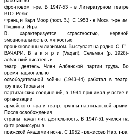
работал во
фронтовом т-ре. В 1947-53 - в Литературном театре
ВТО. Роли:
Франц и Карл Моор (пост. В.). С 1953 - в Моск. т-ре им.
Пушкина. Игра
В. характеризуется страстностью, нервной
эмоциональностью, мягкостью,
проникновенным лиризмом. Выступает на радио. С. Г"
ВАЧАРИ, В а к я р и (Vaqari), Сельман (р. 1928)-
албанский писатель и
театр. деятель. Член Албанской партии труда. Во
время национально
освободительной войны (1943-44) работал в театр.
труппах Тираны и
партизанских соединений, в 1944 принимал участие в
организации
армейского т-ра и театр. труппы партизанской армии.
После освобождения
страны начал лит. деятельность. В 1947-51 учился на
ф-те режиссуры в
пражской Академии иск-в. С 1952 - режиссер Нар. т-ра,