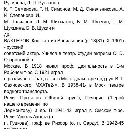
Русинова, Л. П. Русланов,
К. Г. Семенова, Р. Н. Симонов, М. Д. Синельникова, А.
И. Степанова, И.
М. Толчанов, Л. М. Шихматов, Б. М. Шухмин, Т. М.
Шухмина, Б. В. Щукин и
др.
ВАХТЕРОВ, Константин Васильевич (р. 18(31). X. 1901)
- русский
советский актер. Учился в театр. студии актрисы О. Э.
Озаровской в
Москве. В 1918 начал проф. деятельность в 1-м
Рабочем т-рс. С 1921 играл
в различных т-рах, в т. ч. в Моск. драм. т-ре под рук. В. Г.
Сахновского, МХАТе2-м. В 1938-41- в Моск. театре
водного транспорта.
Роли: Протасов ("Живой труп"), Печорин ("Герой
нашего времени" по
Лермонтову) и др. В 1941-42 играл в Омском т-ре.
Роли: Уриэль Акоста (о.
п. Гуцкова), граф де Ризоор (о. п. Сарду). В 1942-45