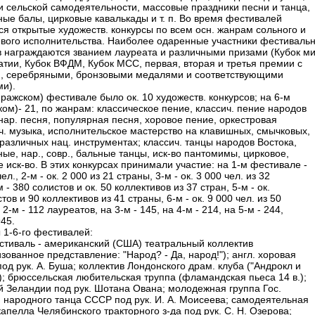
и сельской самодеятельности, массовые праздники песни и танца,
ые балы, цирковые кавалькады и т. п. Во время фестивалей
ся открытые художеств. конкурсы по всем осн. жанрам сольного и
вого исполнительства. Наиболее одаренные участники фестиваль
в награждаются званием лауреата и различными призами (Кубок м
атии, Кубок ВФДМ, Кубок МСС, первая, вторая и третья премии с
, серебряными, бронзовыми медалями и соответствующими
и).
ражском) фестивале было ок. 10 художеств. конкурсов; на 6-м
ком)- 21, по жанрам: классическое пение, классич. пение народов
 нар. песня, популярная песня, хоровое пение, оркестровая
. музыка, исполнительское мастерство на клавишных, смычковых,
 различных нац. инструментах; классич. танцы народов Востока,
ые, нар., совр., бальные танцы, иск-во пантомимы, цирковое,
 иск-во. В этих конкурсах принимали участие: на 1-м фестивале -
ел., 2-м - ок. 2 000 из 21 страны, 3-м - ок. 3 000 чел. из 32
м - 380 солистов и ок. 50 коллективов из 37 стран, 5-м - ок.
тов и 90 коллективов из 41 страны, 6-м - ок. 9 000 чел. из 50
 2-м - 112 лауреатов, на 3-м - 145, на 4-м - 214, на 5-м - 244,
945.
 1-6-го фестивалей:
естиваль - американский (США) театральный коллектив
зованное представление: "Народ? - Да, народ!"); англ. хоровая
од рук. А. Буша; коллектив Лондонского драм. клуба ("Андрокл и
); брюссельская любительская труппа (фламандская пьеса 14 в.);
й Зеландии под рук. Шотана Ована; молодежная группа Гос.
 народного танца СССР под рук. И. А. Моисеева; самодеятельная
апелла Челябинского тракторного з-да под рук. С. Н. Озерова;