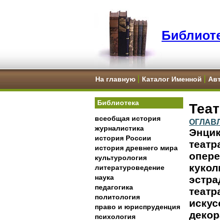
Библиоте
На главную
Каталог Именной
Ав
Библиотека
Теа
всеобщая история
ОГЛАВ
журналистика
Энцик
история России
театр
история древнего мира
опере
культурология
кукол
литературоведение
наука
эстра
педагогика
театр
политология
искус
право и юриспруденция
декор
психология