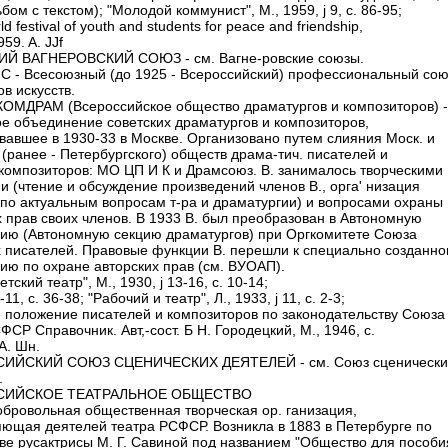
бом с текстом); "Молодой коммунист", М., 1959, ј 9, с. 86-95;
ld festival of youth and students for peace and friendship,
59. A. JJf
Й ВАГНЕРОВСКИЙ СОЮЗ - см. Вагне-ровские союзы.
 - Всесоюзный (до 1925 - Всероссийский) профессиональный сою
в искусств.
МДРАМ (Всероссийское общество драматургов и композиторов) -
ое объединение советских драматургов и композиторов,
вавшее в 1930-33 в Москве. Организовано путем слияния Моск. и
 (ранее - Петербургского) обществ драма-тич. писателей и
композиторов: МО ЦП И К и Драмсоюз. В. занималось творческими
и (чтение и обсуждение произведений членов В., орга' низация
 по актуальным вопросам т-ра и драматургии) и вопросами охраны
х прав своих членов. В 1933 В. был преобразован в Автономную
ию (Автономную секцию драматургов) при Оргкомитете Союза
х писателей. Правовые функции В. перешли к специально созданн
ию по охране авторских прав (см. ВУОАП).
етский театр", М., 1930, ј 13-16, с. 10-14;
-11, с. 36-38; "Рабочий и театр", Л., 1933, ј 11, с. 2-3;
 положение писателей и композиторов по законодательству Союза
СР Справочник. Авт,-сост. Б Н. Городецкий, М., 1946, с.
А. Шн.
ИЙСКИЙ СОЮЗ СЦЕНИЧЕСКИХ ДЕЯТЕЛЕЙ - см. Союз сценически
.
СИЙСКОЕ ТЕАТРАЛЬНОЕ ОБЩЕСТВО
добровольная общественная творческая ор. ганизация,
ющая деятелей театра РСФСР. Возникла в 1883 в Петербурге по
ве русактрисы М. Г. Савиной под названием "Общество для пособи