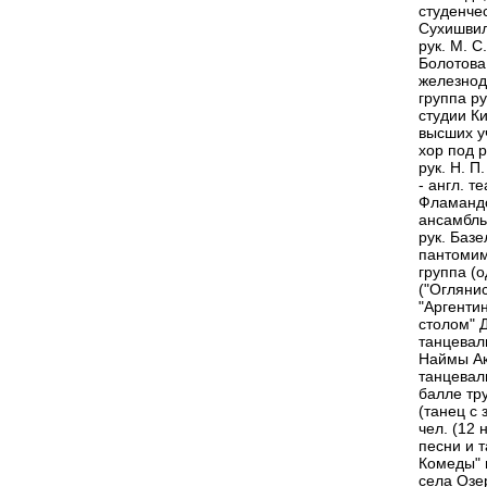
студенчес
Сухишвил
рук. М. С
Болотова
железнод
группа р
студии Ки
высших у
хор под р
рук. Н. П
- англ. 
Фламандс
ансамбль
рук. Базе
пантомим
группа (о
("Оглянис
"Аргенти
столом" Д
танцевал
Наймы Ак
танцевал
балле тр
(танец с 
чел. (12 
песни и 
Комеды" 
села Озер