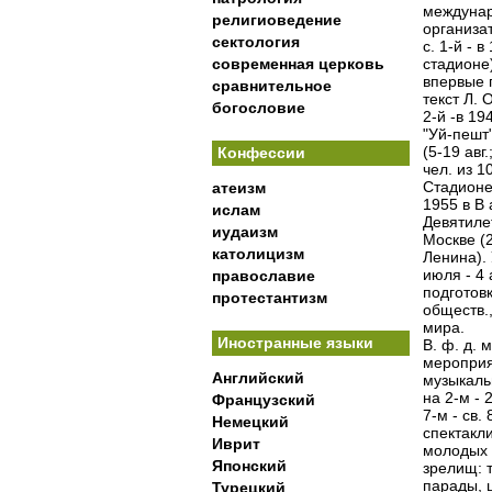
междунар
религиоведение
организа
сектология
с. 1-й - 
современная церковь
стадионе)
впервые 
сравнительное
текст Л.
богословие
2-й -в 19
"Уй-пешт"
(5-19 авг
Конфессии
чел. из 1
Стадионе 
атеизм
1955 в В 
ислам
Девятилет
иудаизм
Москве (2
католицизм
Ленина). 
июля - 4 
православие
подготов
протестантизм
обществ.,
мира.
Иностранные языки
В. ф. д.
мероприя
Английский
музыкаль
на 2-м - 
Французский
7-м - св.
Немецкий
спектакл
Иврит
молодых 
Японский
зрелищ: 
парады, 
Турецкий