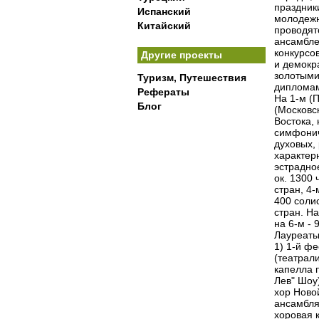
праздник
Испанский
молодежн
Китайский
проводят
ансамбле
конкурсо
Другие проекты
и демокр
золотыми
Туризм, Путешествия
дипломам
Рефераты
На 1-м (П
Блог
(Московс
Востока,
симфонич
духовых,
характерн
эстрадное
ок. 1300 ч
стран, 4-
400 солис
стран. На
на 6-м - 
Лауреаты
1) 1-й ф
(театрали
капелла п
Лев" Шоу
хор Ново
ансамбля
хоровая к