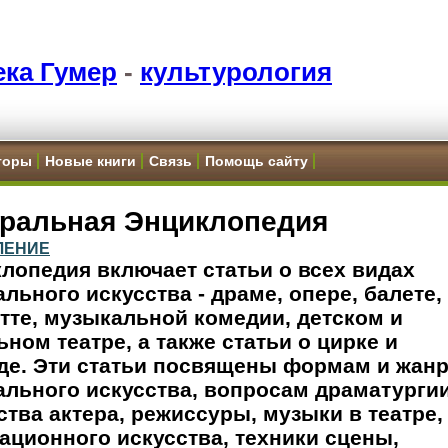
ка Гумер
-
культурология
торы
Новые книги
Связь
Помощь сайту
тральная Энциклопедия
ЛЕНИЕ
лопедия включает статьи о всех видах
ального искусства - драме, опере, балете,
тте, музыкальной комедии, детском и
ьном театре, а также статьи о цирке и
де. Эти статьи посвящены формам и жан
ального искусства, вопросам драматургии
ства актера, режиссуры, музыки в театре,
ационного искусства, техники сцены,