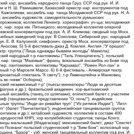
кий хор; ансамбль народного танца Груз, ССР под рук. И. И.
и и Н. Ш. Рамишвили; Казахский оркестр нар. инструментов под
. Кажгалиева; ансамбль нар. танца Молдавской ССР под рук. Н. А.
; ансамбль художеств. самодеятельности румынских
орожников; коллектив Ленингр. хореографич. уч-ща; молодежная
ус. нар. хора им. Пятницкого; молодежный коллектив оперной
евской консерватории под рук. А. И. Климова; сводный хор Моск.
чебных заведений под рук. В Соколова; Сибирский рус. народный
ук. Е. В. Калугиной; симфонич. оркестр Моск. консерватории под
. Аносова. 5) 5-й фестиваль-джаз Д. Комлея, Англия ;"У оркшоп"
театр. группа ("Лишь однажды бываем молоды" Маккола);
кий народный т-р пантомимы ("Тиль Уленшпигель"); польский
 нар. танца "Мазовше"; франц. вокальный ансамбль из Бове под
лер; пантомимич. коллективы "Карнавал", "Ромен Рол-лан" и
ный т-р Марселя Марсо. 6) 6-й фестиваль - Алжирская театр.
дноактный спектакль "К свету"); т-р Ливенштейна и Манковец
ь во гневе" Осборна);
нский независимый т-р" (пьесы-миниатюры "Люди за десятым
рагуна и др.); бразильский академич. хор-вьетнамский
ьный ансамбль (танец со шляпами); египетский балет с участием
иф (танцевальное представление "О, ночь!"); индийские
ьные труппы "Инди-ан ривайвл труп" ("Из ритмов Индии"), "Литл
уп" (балет "Панчатантра"); индонезийская танцевальная группа
зонтиком и др.); китайский художеств. коллектив в составе 400
народностей КНР); хор колумбийских студентов; танцы Конго;
танцы мальгашей (Мадагаскар)' мексиканский балет; джаз "Секстет
из Познани' польский студенческий т-р "Бим-Бом"; колхозный хор
щина; "Бахор" - узб. женский танцевальный коллектив под рук. И.