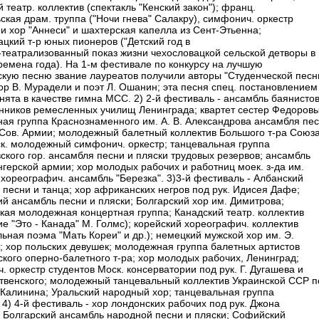
 театр. коллектив (спектакль "Кенский закон"); франц.
ская драм. труппа ("Ночи гнева" Салакру), симфонич. оркестр
 и хор "Аннеси" и шахтерская капелла из Сент-Этьенна;
ацкий т-р юных пионеров ("Детский год в
-театрализованный показ жизни чехословацкой сельской детворы в
ремена года). На 1-м фестивале по конкурсу на лучшую
скую песню звание лауреатов получили авторы "Студенческой песн
ор В. Мурадели и поэт Л. Ошанин; эта песня спец. постановлением
нята в качестве гимна МСС. 2) 2-й фестиваль - ансамбль баянисто
анников ремесленных училищ Ленинграда; квартет сестер Федоровы
ая группа Краснознаменного им. А. В. Александрова ансамбля пе
 Сов. Армии; молодежный балетный коллектив Большого т-ра Союз
к. молодежный симфонич. оркестр; танцевальная группа
ского гор. ансамбля песни и пляски трудовых резервов; ансамбль
нгерской армии; хор молодых рабочих и работниц моек. з-да им.
 хореографич. ансамбль "Березка". 3)3-й фестиваль - Албанский
 песни и танца; хор африканских негров под рук. Идисея Дафе;
ий ансамбль песни и пляски; Болгарский хор им. Димитрова;
кая молодежная концертная группа; Канадский театр. коллектив
е "Это - Канада" М. Голмс); корейский хореографич. коллектив
ьная поэма "Мать Кореи" и др.); немецкий мужской хор им. Э.
; хор польских девушек; молодежная группа балетных артистов
ского оперно-балетного т-ра; хор молодых рабочих, Ленинград;
 оркестр студентов Моск. консерватории под рук. Г. Дугашева и
ственского; молодежный танцевальный коллектив Украинской ССР п
. Калинина; Уральский народный хор; танцевальная группа
 4) 4-й фестиваль - хор лондонских рабочих под рук. Джона
; Болгарский ансамбль народной песни и пляски; Софийский