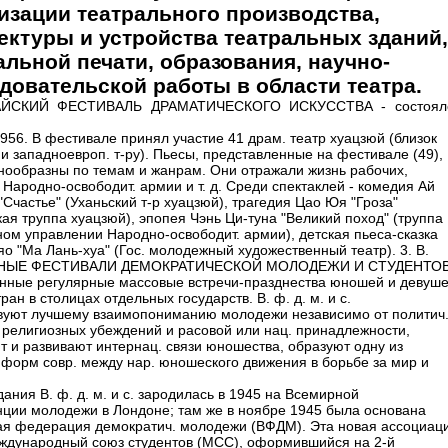
изации театрального производства,
ектуры и устройства театральных зданий,
альной печати, образования, научно-
довательской работы в области театра.
ЙСКИЙ ФЕСТИВАЛЬ ДРАМАТИЧЕСКОГО ИСКУССТВА - состоял
1956. В фестивале принял участие 41 драм. театр хуацзюй (близок
 и западноевроп. т-ру). Пьесы, представленные на фестивале (49),
нообразны по темам и жанрам. Они отражали жизнь рабочих,
 Народно-освободит. армии и т. д. Среди спектаклей - комедия Ай
Счастье" (Уханьский т-р хуацзюй), трагедия Цао Юя "Гроза"
кая труппа хуацзюй), эпопея Чэнь Ци-туна "Великий поход" (труппа
ном управлении Народно-освободит. армии), детская пьеса-сказка
яо "Ма Лань-хуа" (Гос. молодежный художественный театр). 3. В.
НЫЕ ФЕСТИВАЛИ ДЕМОКРАТИЧЕСКОЙ МОЛОДЕЖИ И СТУДЕНТОВ
нные регулярные массовые встречи-празднества юношей и девуше
ран в столицах отдельных государств. В. ф. д. м. и с.
вуют лучшему взаимопониманию молодежи независимо от политич
, религиозных убеждений и расовой или нац. принадлежности,
т и развивают интернац. связи юношества, образуют одну из
 форм совр. между нар. юношеского движения в борьбе за мир и
ания В. ф. д. м. и с. зародилась в 1945 на Всемирной
ции молодежи в Лондоне; там же в ноябре 1945 была основана
я федерация демократич. молодежи (ВФДМ). Эта новая ассоциаци
ждународный союз студентов (МСС), оформившийся на 2-й