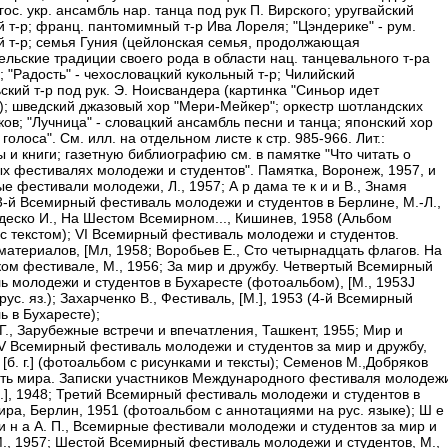
гос. укр. ансамбль нар. танца под рук П. Вирского; уругвайский
й т-р; франц. пантомимный т-р Ива Лореля; "Цэндерике" - рум.
й т-р; семья Гуния (цейлонская семья, продолжающая
ельские традиции своего рода в области нац. танцевального т-ра
 "Радость" - чехословацкий кукольный т-р; Чилийский
ский т-р под рук. Э. Ноисвандера (картинка "Синьор идет
"); шведский джазовый хор "Мери-Мейкер"; оркестр шотландских
ов; "Лучница" - словацкий ансамбль песни и танца; японский хор
олоса". См. илл. на отдельном листе к стр. 985-966. Лит.:
 и книги; газетную библиографию см. в памятке "Что читать о
х фестивалях молодежи и студентов". Памятка, Воронеж, 1957, и
е фестивали молодежи, Л., 1957; А р дама те к и и В., Знамя
3-й Всемирный фестиваль молодежи и студентов в Берлине, М.-Л.,
гдеско И., На Шестом Всемирном..., Кишинев, 1958 (Альбом
 с текстом); VI Всемирный фестиваль молодежи и студентов.
материалов, [Мл, 1958; Воробьев Е., Сто четырнадцать флагов. На
ом фестивале, М., 1956; За мир и дружбу. Четвертый Всемирный
ь молодежи и студентов в Бухаресте (фотоальбом), [М., 1953J
 рус. яз.); Захарченко В., Фестиваль, [М.], 1953 (4-й Всемирный
ь в Бухаресте);
Г., Зарубежные встречи и впечатления, Ташкент, 1955; Мир и
IV Всемирный фестиваль молодежи и студентов за мир и дружбу,
 [б. г.] (фотоальбом с рисунками и тексты); Семенов М.,Добряков
ть мира. Записки участников Международного фестиваля молодеж
М.], 1948; Третий Всемирный фестиваль молодежи и студентов в
ира, Берлин, 1951 (фотоальбом с аннотациями на рус. языке); Ш е
 и н а А. П., Всемирные фестивали молодежи и студентов за мир и
М., 1957; Шестой Всемирный фестиваль молодежи и студентов, М.,