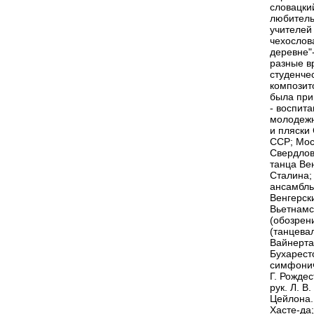
словацкий
любитель
учителей
чехослов
деревне"
разные в
студенче
композит
была при
- воспит
молодежн
и пляски
ССР; Мос
Свердлов
танца Ве
Сталина;
ансамбль
Венгерск
Вьетнамс
(обозрени
(танцевал
Вайнерта
Бухарест
симфонич.
Г. Рожде
рук. Л. В
Цейлона.
Хасте-да