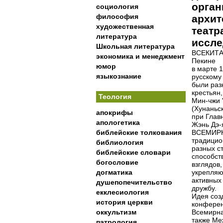
орган
социология
философия
архит
художественная
театр
литература
иссле
Школьная литература
ВСЕКИТА
экономика и менеджмент
Пекине
юмор
в марте 
языкознание
русскому
были раз
крестьян,
Теология
Мин-чжи "
(Хунаньс
апокрифы
при Глав
апологетика
Жэнь Дэ-
библейские толкования
ВСЕМИР
традицио
библиология
разных ст
библейские словари
способст
богословие
взглядов
догматика
укрепляю
активных
душепопечительство
дружбу.
екклесиология
Идея созд
история церкви
конферен
оккультизм
Всемирна
также Ме
патрология