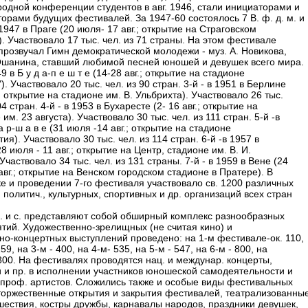
одной конференции студентов в авг. 1946, стали инициаторами и
торами будущих фестивалей. За 1947-60 состоялось 7 В. ф. д. м. и
в 1947 в Праге (20 июля- 17 авг.; открытие на Страговском
. Участвовало 17 тыс. чел. из 71 страны. На этом фестивале
прозвучал Гимн демократической молодежи - муз. А. Новикова,
 Ошанина, ставший любимой песней юношей и девушек всего мира.
49 в Б у д а-п е ш т е (14-28 авг.; открытие на стадионе
). Участвовало 20 тыс. чел. из 90 стран. 3-й - в 1951 в Берлине
.; открытие на стадионе им. В. Ульбрихта). Участвовало 26 тыс.
04 стран. 4-й - в 1953 в Бухаресте (2- 16 авг.; открытие на
им. 23 августа). Участвовало 30 тыс. чел. из 111 стран. 5-й -в
а р-ш а в е (31 июля -14 авг.; открытие на стадионе
ия). Участвовало 30 тыс. чел. из 114 стран. 6-й -в 1957 в
8 июля - 11 авг.; открытие на Центр, стадионе им. В. И.
Участвовало 34 тыс. чел. из 131 страны. 7-й - в 1959 в Вене (24
авг.; открытие на Венском городском стадионе в Пратере). В
ке и проведении 7-го фестиваля участвовало св. 1200 различных
 политич., культурных, спортивных и др. организаций всех стран
 м. и с. представляют собой обширный комплекс разнообразных
тий. Художественно-зрелищных (не считая кино) и
но-концертных выступлений проведено: на 1-м фестивале-ок. 110,
259, на 3-м - 400, на 4-м- 535, на 5-м - 547, на 6-м - 800, на
 800. На фестивалях проводятся нац. и междунар. концерты,
и и пр. в исполнении участников юношеской самодеятельности и
проф. артистов. Сложились также и особые виды фестивальных
торжественные открытия и закрытия фестивалей, театрализованны
шествия, костры дружбы, карнавалы народов, праздники девушек,