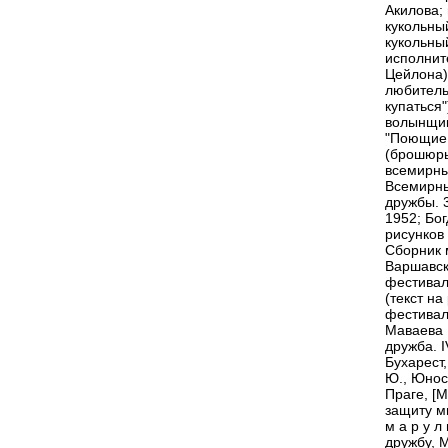
Акилова; 
кукольны
кукольны
исполнит
Цейлона);
любитель
купаться
волынщик
"Поющие г
(брошюры
всемирны
Всемирны
дружбы. 
1952; Бо
рисунков
Сборник 
Варшавск
фестивал
(текст на
фестивал
Маваева 
дружба. 
Бухарест,
Ю., Юнос
Праге, [
защиту м
м а р у л
дружбу, 