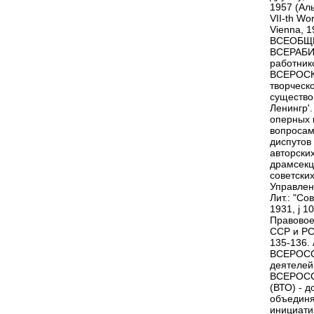
1957 (Аль
VII-th Wor
Vienna, 19
ВСЕОБЩИ
ВСЕРАБИС
работнико
ВСЕРОСКО
творческ
существо
Ленингр'.
оперных 
вопросам
диспутов
авторски
драмсекц
советски
Управлен
Лит.: "Сов
1931, ј 10
Правовое
ССР и РСФ
135-136. 
ВСЕРОСС
деятелей
ВСЕРОС
(ВТО) - 
объединя
инициати