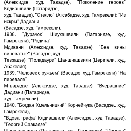
(Алексидзе, худ. Тавадзе), "Поколение героев"
Клдиашвили (Патаридзе,
худ. Тавадзе), "Отелло" (Агсабадзе, худ. Гамрекели); "Из
искры" Дадиани
(Васадзе, худ. Гамрекели).
1938. "Дурачок" Шиукашвили (Патаридзе, худ.
Гамрекели), "Родина"
Мдивани (Алексидзе, худ. Тавадзе), "Беа вины
виноватые" (Васадзе, худ.
Тевзадзе); "Поладаури" Шаншиашвили (Церетели, худ.
Абакелия).
1939. "Человек с ружьем" (Васадзе, худ. Гамрекели) "На
перевале"
Мтварадзе (Алексидзе, худ. Тавадзе), "Вчерашние"
Дадиани (Патаридзе,
худ. Гамрекели).
1940. "Богдан Хмельницкий" Корнейчука (Васадзе,. худ.
Гамрекели),
"Вдова графа" Клдиашвили (Алексидзе,. худ. Тавадзе),
"Георгий Саакадзе"
Шаншиашвили (Патаридзе, худ. Гамрекели), "Измена"