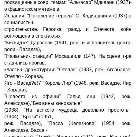
посвященные совр. темам: "Алькасар" Мдивани (1937)-
о фашистском мятеже в
Испании, "Поколение героев" С. Клдиашвили (1937)-о
социалистич.
строительстве. Героика гражд. и Отечеств, войн
воплощена в спектаклях
"Киквидзе" Дарасели (1941, реж. и исполнитель центр,
роли - Васадзе),
"Начальник станции" Мосашвили (147). На сцене т-ра
ставились произв.
классич. драматургии: "Отелло" (1937, реж. Агсабадзе;
Отелло - Хорава,
Яго - Васад?е)7 "Король Лир" (1948, реж. Васадзе, Лир
- Хорава);
"Невеста из афиши" Гольд они (1942, реж.
Алексидзе),"Без вины виноватые"
(1938), "На всякого мудреца довольно простоты"
(1944), "Враги" (1951,
реж. Васадзе), "Васса Железнова" (1954, реж.
Алексидзе, Васса -
Чавчавадзе); "Тяжба" Эристави (1942, реж. Васадзе),