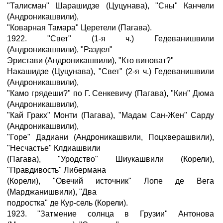
"Талисман" Шарашидзе (Цуцунава), "Сны" Канчели
(Андроникашвили),
"Коварная Тамара" Церетели (Пагава).
1922. "Свет" (1-я ч.) Гедеванишвили
(Андроникашвили), "Раздел"
Эристави (Андроникашвили), "Кто виноват?"
Накашидзе (Цуцунава), "Свет" (2-я ч.) Гедеванишвили
(Андроникашвили),
"Камо грядеши?" по Г. Сенкевичу (Пагава), "Кин" Дюма
(Андроникашвили),
"Кай Гракх" Монти (Пагава), "Мадам Сан-Жен" Сарду
(Андроникашвили),
"Горе" Дадиани (Андроникашвили, Поцхверашвили),
"Несчастье" Клдиашвили
(Пагава), "Уродство" Шиукашвили (Корели),
"Правдивость" Либермана
(Корели), "Овечий источник" Лопе де Вега
(Марджанишвили), "Два
подростка" де Кур-сель (Корели).
1923. "Затмение солнца в Грузии" Антонова