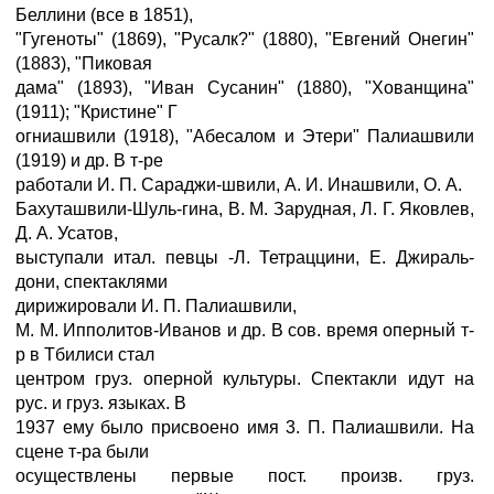
Беллини (все в 1851),
"Гугеноты" (1869), "Русалк?" (1880), "Евгений Онегин"
(1883), "Пиковая
дама" (1893), "Иван Сусанин" (1880), "Хованщина"
(1911); "Кристине" Г
огниашвили (1918), "Абесалом и Этери" Палиашвили
(1919) и др. В т-ре
работали И. П. Сараджи-швили, А. И. Инашвили, О. А.
Бахуташвили-Шуль-гина, В. М. Зарудная, Л. Г. Яковлев,
Д. А. Усатов,
выступали итал. певцы -Л. Тетраццини, Е. Джираль-
дони, спектаклями
дирижировали И. П. Палиашвили,
М. М. Ипполитов-Иванов и др. В сов. время оперный т-
р в Тбилиси стал
центром груз. оперной культуры. Спектакли идут на
рус. и груз. языках. В
1937 ему было присвоено имя 3. П. Палиашвили. На
сцене т-ра были
осуществлены первые пост. произв. груз.