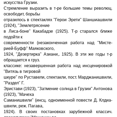
искусства Грузии.
Стремление выразить в т-ре большие темы революц.
освободит, борьбы
отразилось в спектаклях "Герои Эрети" Шаншиашвили
(1924), "Землетрясение
в Лиса-боне" Какабадзе (1925). Т-р старался ближе
подойти к
современности (незаконченная работа над "Мисте-
рией-Буфф" Маяковского,
1924, "Дезертирка" Азиани,. 1925). В эти же годы т-р
обращается к груз.
классике: незавершенная работа над инсценировкой
"Витязь в тигровой
шкуре" по Руставели, спектакли, пост. Марджанишвили,
"Раздел" Г.
Эристави (1923), "Затмение солнца в Грузии" Антонова
(1923), "Мачеха
Саманишвили" (инсц. одноименной повести Д. Клдиа-
швили, реж. Пагава,
1924). В своих постановках зарубежной классич.