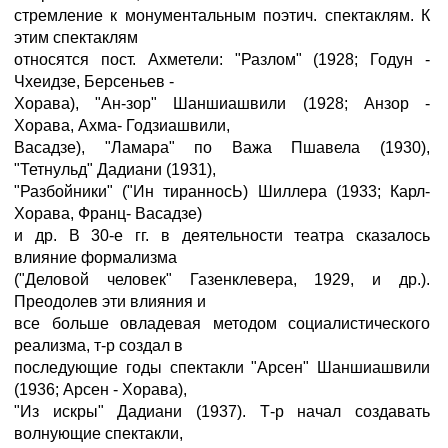
стремление к монументальным поэтич. спектаклям. К
этим спектаклям
относятся пост. Ахметели: "Разлом" (1928; Годун -
Чхеидзе, Берсеньев -
Хорава), "Ан-зор" Шаншиашвили (1928; Анзор -
Хорава, Ахма- Годзиашвили,
Васадзе), "Ламара" по Важа Пшавела (1930),
"Тетнульд" Дадиани (1931),
"Разбойники" ("Ин тиранносЬ) Шиллера (1933; Карл-
Хорава, Франц- Васадзе)
и др. В 30-е гг. в деятельности театра сказалось
влияние формализма
("Деловой человек" Газенклевера, 1929, и др.).
Преодолев эти влияния и
все больше овладевая методом социалистического
реализма, т-р создал в
последующие годы спектакли "Арсен" Шаншиашвили
(1936; Арсен - Хорава),
"Из искры" Дадиани (1937). Т-р начал создавать
волнующие спектакли,