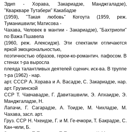
Эдип - Хорава, Закариадзе, Манджгаладзе),
"Кваркваре Тутабери" Какабадзе
(1959), "Такая любовь" Когоута (1959, реж.
Туманишвили; Матисова -
Чахава, Человек в мантии - Закариадзе), "Бахтриопи"
по Важа Пшавела
(1960, реж. Алексидзе). Эти спектакли отличаются
яркой эмоциональностью,
поэтичностью образов, герои-ко-романтич. пафосом. В
стенах т-ра выросла
плеяда талантливых деятелей сценич. иск-ва. В труппе
т-ра (1962) - нар.
арт. СССР А. Хорава и А. Васадзе, С. Закариадзе, нар.
арт. Грузинской
ССР Т. Чавчавадзе, Г. Давиташвили, Э. Апхаидзе, Э.
Манджгаладзе, Н.
Лапачи, Г. Сагарадзе, А. Тоидзе, М. Чихладзе, М.
Чахава, засл. арт.
Груз. ССР Н. Чхеидзе, Г. и М. Ге-ечкори, Т. Бакрадзе, С.
Кан-чели, Б.