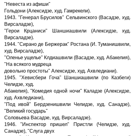
"Невеста из афиши"
Гольдони (Алексидзе, худ. Гамрекели).
1943. "Генерал Брусилов" Сельвинского (Васадзе, худ.
Вирсаладзе),
"Герои Крцаниси" Шаншиашвили (Алексидзе, худ.
Вирсаладзе).
1944. "Сирано де Бержерак" Ростана (И. Туманишвили,
худ. Вирсаладзе),
"Оленье ущелье" Клдиашвили (Васадзе, худ. Абакелия),
"На всякого мудреца
довольно простоты" Алексидзе, худ. Ахвледиани).
1945. "Хевисбери Гоча" Шаншиашвили (по Казбеги)
Челидзе, худ.
Абакелия), "Комедия одной ночи" Каладзе (Алексидзе,
худ. Ахвледиани),
"Под ивой" Бердзенишвили Челидзе, худ. Санадзе),
"Великий государь"
Соловьева Васадзе, худ. Вирсаладзе).
1946. "Инспектор пришел" Пристли (Челидзе, худ.
Санадзе), "Слуга двух