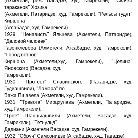
(Ахметели, реж. Васадзе, худ. Гамрекели), "Скачка
тараканов" Хозика
(Ахметели, Патаридзе, худ. Гамрекели), "Рельсы гудят"
Киршона
(Агсабадзе, худ. Гамрекели).
1929. "Ненависть" Яльцева (Ахметели, Патаридзе),
"Деловой человек"
Газенклевера (Ахметели, Агсабадзе, худ. Гамрекели),
"Город ветров"
Киршона (Ахметели,худ. Гамрекели), "Целина"
Яновского (Васадзе, худ.
Гамрекели).
1930. "Протест" Славинского (Патаридзе, худ.
Гудиашвили), "Ламара" по
Важа Пшавела (Ахметели, худ. Гамрекели).
1931. "Тревога" Мирцхулава (Ахметели, Патаридзе,.
худ. Гамрекели),
"Трое" Шаншиашвили (Ахметели, Васадзе, худ.
Гамрекели), "Тетнульд"
Дадиани (Ахметели Васадзе, худ. Гамрекели).
1932. "Обруч" Самсонидзе (Агсабадзе, худ. Тавадзе).