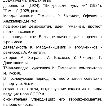
драматургии: "Мещанин во
дворянстве" (1924), "Виндзорские кумушки" (1924),
"Гамлет" (1925, реж.
Марджанишвили; Гамлет - У. Чхеидзе, Офелия -
Анджапаридзе) т-р
подчеркивал демо-кратич. идеи, гуманизм, протест
против насилия и
несправедливости. Большое значение для творчества
т-ра имела
деятельность К. Марджанишвили и его-учеников -
режиссера А. Ахметели,
актеров А. Хо-рава, А. Васадзе, У. Чхеидзе, Г.
Давиташвили,
Т.Чав-чавадзе, художника И. Гамрекели, композитора
И. Туския.
В последующий период гл. место занял советский
репертуар. Были
созданы спектакли, выдвинувшие коллектив в ряды
ведущих т-ров СССР и
окончательна утвердивших его героико-романтич.
направленность,