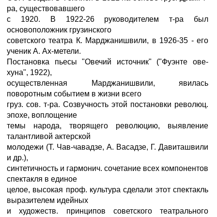
ра, существовавшего
с 1920. В 1922-26 руководителем т-ра был
основоположник грузинского
советского театра К. Марджанишвили, в 1926-35 - его
ученик А. Ах-метели.
Постановка пьесы "Овечий источник" ("Фуэнте ове-
хуна", 1922),
осуществленная Марджанишвили, явилась
поворотным событием в жизни всего
груз. сов. т-ра. Созвучность этой постановки революц.
эпохе, воплощение
темы народа, творящего революцию, выявление
талантливой актерской
молодежи (Т. Чав-чавадзе, А. Васадзе, Г. Давиташвили
и др.),
синтетичность и гармонич. сочетание всех компонентов
спектакля в единое
целое, высокая проф. культура сделали этот спектакль
выразителем идейных
и художеств. принципов советского театрального