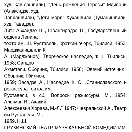
худ. Кав-лашвили), "День рождения Терезы" Мдивани
(Алексидзе, худ.
Лапиашвили), "Дети моря" Хухашвили (Туманишвили,
худ. Тавадзе).
Лит.: Абхаидзе Ш., Швангирадзе Н., Государственный
ордена Ленина
театр им. Ш. Руставели. Краткий очерк, Тбилиси, 1953;
Марджанишвили К.
А. (Марджанов), Творческое наследие, т. 1, Тбилиси,
1958; Сандро
Ахметели. Сборник, Тбилиси, 1958; "Овечий источник".
Сборник, Тбилиси,
1959; Васадзе А., Наследие К. С. .Станиславского и
режиссура театра им.
Руставели, в сб.: Вопросы режиссуры, М., 1954;
Альтман И., Акакий
Алексеевич Хорава, М.-Л." 1947; Февральский А., Театр
им.Руставели, М.,
1959. Н.Ш.
ГРУЗИНСКИЙ ТЕАТР МУЗЫКАЛЬНОЙ КОМЕДИИ ИМ.