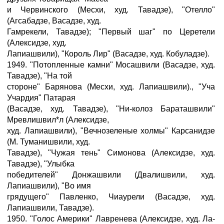
и Червинского (Месхи, худ. Тавадзе), "Отелло"
(Агсабадзе, Васадзе, худ.
Гамрекели, Тавадзе); "Первый шаг" по Церетели
(Алексидзе, худ.
Лапиашвили), "Король Лир" (Васадзе, худ. Кобуладзе).
1949. "Потопленные камни" Мосашвили (Васадзе, худ.
Тавадзе), "На той
стороне" Барянова (Месхи, худ. Лапиашвили)., "Уча
Учардия" Патарая
(Васадзе, худ. Тавадзе), "Ни-колоз Бараташвили"
Мревлишвил*л (Алексидзе,
худ. Лапиашвили), "Вечнозеленые холмы" Карсанидзе
(М. Туманишвили, худ.
Тавадзе), "Чужая тень" Симонова (Алексидзе, худ.
Тавадзе), "Улыбка
победителей" Донжашвили (Двалишвили, худ.
Лапиашвили), "Во имя
грядущего" Павленко, Чиаурели (Васадзе, худ.
Лапиашвили, Тавадзе).
1950. "Голос Америки" Лавренева (Алексидзе, худ. Ла-