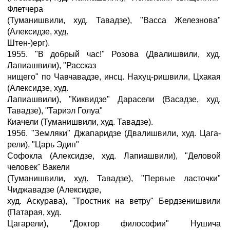
Флетчера
(Туманишвили, худ. Тавадзе), "Васса Железнова"
(Алексидзе, худ.
Штен-)ерг).
1955. "В добрый час!" Розова (Двалишвили, худ.
Лапиашвили), "Рассказ
нищего" по Чавчавадзе, инсц. Нахуц-ришвили, Цхакая
(Алексидзе, худ.
Лапиашвили), "Киквидзе" Дарасели (Васадзе, худ.
Тавадзе), "Тариэл Голуа"
Киачели (Туманишвили, худ. Тавадзе).
1956. "Земляки" Джапаридзе (Двалишвили, худ. Цага-
рели), "Царь Эдип"
Софокла (Алексидзе, худ. Лапиашвили), "Деловой
человек" Вакели
(Туманишвили, худ. Тавадзе), "Первые ласточки"
Чиджавадзе (Алексидзе,
худ. Аскурава), "Тростник на ветру" Бердзенишвили
(Патарая, худ.
Цагарели), "Доктор философии" Нушича