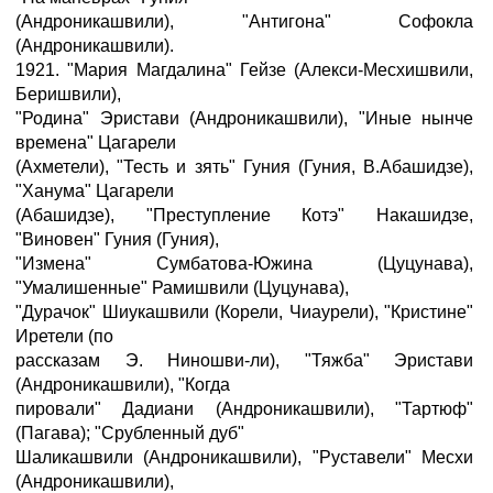
(Андроникашвили), "Антигона" Софокла
(Андроникашвили).
1921. "Мария Магдалина" Гейзе (Алекси-Месхишвили,
Беришвили),
"Родина" Эристави (Андроникашвили), "Иные нынче
времена" Цагарели
(Ахметели), "Тесть и зять" Гуния (Гуния, В.Абашидзе),
"Ханума" Цагарели
(Абашидзе), "Преступление Котэ" Накашидзе,
"Виновен" Гуния (Гуния),
"Измена" Сумбатова-Южина (Цуцунава),
"Умалишенные" Рамишвили (Цуцунава),
"Дурачок" Шиукашвили (Корели, Чиаурели), "Кристине"
Иретели (по
рассказам Э. Ниношви-ли), "Тяжба" Эристави
(Андроникашвили), "Когда
пировали" Дадиани (Андроникашвили), "Тартюф"
(Пагава); "Срубленный дуб"
Шаликашвили (Андроникашвили), "Руставели" Месхи
(Андроникашвили),