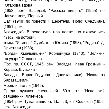
"Отарова вдова"
(1952, реж. Васадзе), "Рассказ нищего" (1955) по
Чавчавадзе, "Первый
шаг" (1948) по повести Г. Церетели, "Пэпо" Сундукяна
(1951, реж.
Алексидзе). В репертуар т-ра постоянно включались
пьесы на историч.
темы: "Измена" Сумбатова-Южина (1953), "Родина" Д.
Эристави (1938),
"Богдан Хмельницкий" Корнейчука (1940), "Великий
государь" Соловьева
(Гос. пр. СССР, 1945, реж. Васадзе; Иван Грозный -
Хорава, Шуйский -
Васадзе, Борис Годунов - Давиташвили), "Никол оз
Бараташвили"
Мревлишви-ли (1949).
Среди лучших спектаклей 50-х гг.: "Испанский
священник" Флетчера
(1954, реж. Туманишвили), "Царь Эдип" Софокла (1956,
реж. Алексидзе;