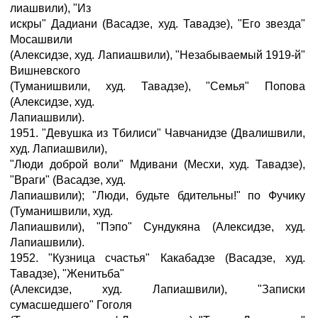
лиашвили), "Из
искры" Дадиани (Васадзе, худ. Тавадзе), "Его звезда"
Мосашвили
(Алексидзе, худ. Лапиашвили), "Незабываемый 1919-й"
Вишневского
(Туманишвили, худ. Тавадзе), "Семья" Попова
(Алексидзе, худ.
Лапиашвили).
1951. "Девушка из Тбилиси" Чавчанидзе (Двалишвили,
худ. Лапиашвили),
"Люди доброй воли" Мдивани (Месхи, худ. Тавадзе),
"Враги" (Васадзе, худ.
Лапиашвили); "Люди, будьте бдительны!" по Фучику
(Туманишвили, худ.
Лапиашвили), "Пэпо" Сундукяна (Алексидзе, худ.
Лапиашвили).
1952. "Кузница счастья" Какабадзе (Васадзе, худ.
Тавадзе), "Женитьба"
(Алексидзе, худ. Лапиашвили), "Записки
сумасшедшего" Гоголя