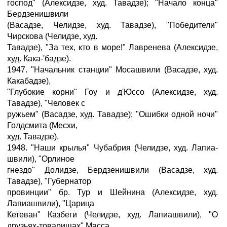
господ" (Алексидзе, худ. Тавадзе); "Начало конца"
Бердзенишвили
(Васадзе, Челидзе, худ. Тавадзе), "Победители"
Чирскова (Челидзе, худ.
Тавадзе), "За тех, кто в море!" Лавренева (Алексидзе,
худ. Кака-'бадзе).
1947. "Начальник станции" Мосашвили (Васадзе, худ.
Какабадзе),
"Глубокие корни" Гоу и д'Юссо (Алексидзе, худ.
Тавадзе), "Человек с
ружьем" (Васадзе, худ. Тавадзе); "Ошибки одной ночи"
Голдсмита (Месхи,
худ. Тавадзе).
1948. "Наши крылья" Чубабрия (Челидзе, худ. Лапиа-
швили), "Орлиное
гнездо" Долидзе, Бердзенишвили (Васадзе, худ.
Тавадзе), "Губернатор
провинции" бр. Тур и Шейнина (Алексидзе, худ.
Лапиашвили), "Царица
Кетеван" Казбеги (Челидзе, худ. Лапиашвили), "О
друзьях-товарищах" Масса