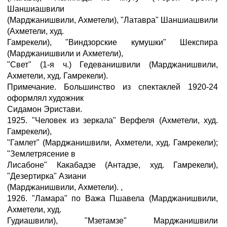
Шаншиашвили
(Марджанишвили, Ахметели), "Латавра" Шаншиашвили
(Ахметели, худ.
Гамрекели), "Виндзорские кумушки" Шекспира
(Марджанишвили и Ахметели),
"Свет" (1-я ч.) Гедеванишвили (Марджанишвили,
Ахметели, худ. Гамрекели).
Примечание. Большинство из спектаклей 1920-24
оформлял художник
Сидамон Эристави.
1925. "Человек из зеркала" Верфеля (Ахметели, худ.
Гамрекели),
"Гамлет" (Марджанишвили, Ахметели, худ. Гамрекели);
"Землетрясение в
Лисабоне" Какабадзе (Антадзе, худ. Гамрекели),
"Дезертирка" Азиани
(Марджанишвили, Ахметели). ,
1926. "Ламара" по Важа Пшавела (Марджанишвили,
Ахметели, худ.
Гудиашвили), "Мзетамзе" Марджанишвили