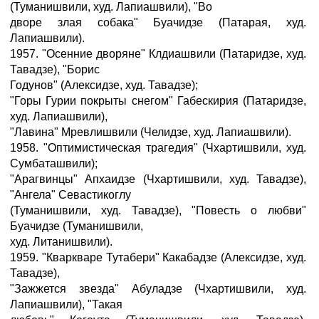
(Туманишвили, худ. Лапиашвили), "Во
дворе злая собака" Буачидзе (Патарая, худ.
Лапиашвили).
1957. "Осенние дворяне" Клдиашвили (Патаридзе, худ.
Тавадзе), "Борис
Годунов" (Алексидзе, худ. Тавадзе);
"Горы Гурии покрыты снегом" Габескирия (Патаридзе,
худ. Лапиашвили),
"Лавина" Мревлишвили (Челидзе, худ. Лапиашвили).
1958. "Оптимистическая трагедия" (Чхартишвили, худ.
Сумбаташвили);
"Арагвинцы" Апхаидзе (Чхартишвили, худ. Тавадзе),
"Ангела" Севастикоглу
(Туманишвили, худ. Тавадзе), "Повесть о любви"
Буачидзе (Туманишвили,
худ. Литанишвили).
1959. "Кваркваре Тутабери" Какабадзе (Алексидзе, худ.
Тавадзе),
"Зажжется звезда" Абуладзе (Чхартишвили, худ.
Лапиашвили), "Такая