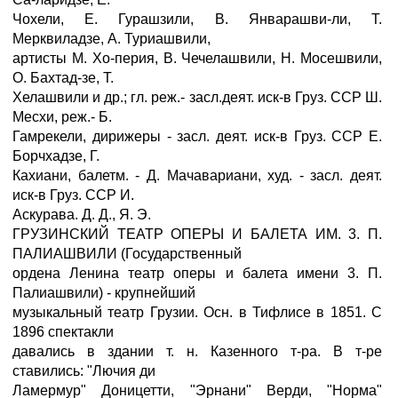
Чохели, Е. Гурашзили, В. Январашви-ли, Т.
Мерквиладзе, А. Туриашвили,
артисты М. Хо-перия, В. Чечелашвили, Н. Мосешвили,
О. Бахтад-зе, Т.
Хелашвили и др.; гл. реж.- засл.деят. иск-в Груз. ССР Ш.
Месхи, реж.- Б.
Гамрекели, дирижеры - засл. деят. иск-в Груз. ССР Е.
Борчхадзе, Г.
Кахиани, балетм. - Д. Мачавариани, худ. - засл. деят.
иск-в Груз. ССР И.
Аскурава. Д. Д., Я. Э.
ГРУЗИНСКИЙ ТЕАТР ОПЕРЫ И БАЛЕТА ИМ. 3. П.
ПАЛИАШВИЛИ (Государственный
ордена Ленина театр оперы и балета имени 3. П.
Палиашвили) - крупнейший
музыкальный театр Грузии. Осн. в Тифлисе в 1851. С
1896 спектакли
давались в здании т. н. Казенного т-ра. В т-ре
ставились: "Лючия ди
Ламермур" Доницетти, "Эрнани" Верди, "Норма"