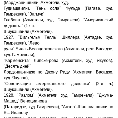
(Марджанишвили, Ахметели, худ.
Гудиашвили), "Тень осла" Фульда (Пагава, худ.
Гамрекели), "Загмук"
Глебова (Ахметели, худ. Гамрекели), "Американский
дядюшка" (1-яч.
Шиукашвили (Ахметели).
1927. "Вильгельм Телль" Шиллера (Антадзе, худ.
Гамрекели), "Лево
руля" Билль-Белоцерковского (Ахметели, реж. Васадзе,
худ. Гамрекели),
"Карменсита" Липске-рова (Ахметели, худ. Якулов),
"Десять дней"
Лордкипа-нидзе по Джону Риду (Ахметели, Васадзе,
худ. Якулов),
"Советизация американского дядюшки" (2-я ч.)
Шиукашвнли (Ахметели).
1928. "Разлом" (Ахметели, худ. Гамрекели), "Джума-
Машид" Венецианова
(Патаридзе, худ. Гамрекели), "Анзор"-Шаншиашвили по
Вс. Иванову