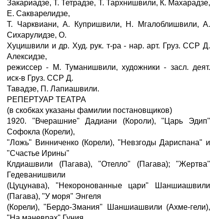
Закариадзе, Т. Тетрадзе, Т. Тархнишвили, К. Махарадзе,
Е. Сакварелидзе,
Т. Чарквиани, А. Купришвили, Н. Мгалоблишвили, А.
Сихарулидзе, О.
Хуцишвили и др. Худ. рук. т-ра - нар. арт. Груз. ССР Д.
Алексидзе,
режиссер - М. Туманишвили, художники - засл. деят.
иск-в Груз. ССР Д.
Тавадзе, П. Лапиашвили.
РЕПЕРТУАР ТЕАТРА
(в скобках указаны фамилии постановщиков)
1920. "Вчерашние" Дадиани (Короли), "Царь Эдип"
Софокла (Корели),
"Ложь" Винниченко (Корели), "Невзгоды Дариспана" и
"Счастье Ирины"
Клдиашвили (Пагава), "Отелло" (Пагава); "Жертва"
Гедеванишвили
(Цуцунава), "Некоронованные цари" Шаншиашвили
(Пагава), "У моря" Энгеля
(Корели), "Бердо-Змания" Шаншиашвили (Ахме-гели),
"На маневрах" Гуния