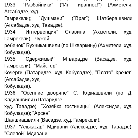
1933. "Разбойники" ("Ин тираннос!") (Ахметели,
Агсабадзе, худ.
Гамрекели); "Душмани" ("Враг") Шатберашвили
(Агсабадзе, худ. Тавадзе).
1934. "Интервенция" Славина (Ахметели, худ.
Гамрекели), "Чужой
ребенок" Бухникашвили (по Шкваркину) (Ахметели, худ.
Кобуладзе).
1935. "Одержимый" Мтварадзе (Васадзе, худ.
Гамрекели),. "Майстер"
Кочерги (Патаридзе, худ. Кобуладзе), "Плато" Кречет"
(Агсабадзе, худ.
Кобуладзе).
1936. "Осенние дворяне" С. Клдиашвили (по Д.
Клдиашвили) (Патаридзе,
худ. Тавадзе), "Хозяйка гостиницы" (Алексидзе, худ.
Кобуладзе); "Арсен"
Шаншиашвили (Васадзе, худ. Гамрекели).
1937. "Алькасар" Мдивани (Алексидзе, худ. Тавадзе),
"Слепой" Мдивани