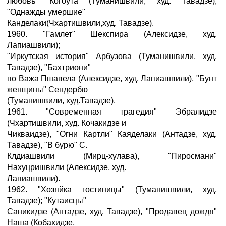
любовь" Когоута (Туманишвили, худ. Тавадзе),
"Однажды умершие"
Канделаки(Чхартишвили,худ. Тавадзе).
1960. "Гамлет" Шекспира (Алексидзе, худ.
Лапиашвили);
"Иркутская история" Арбузова (Туманишвили, худ.
Тавадзе), "Бахтриони"
по Важа Пшавела (Алексидзе, худ. Лапиашвили), "Бунт
женщины" Сендербю
(Туманишвили, худ.Тавадзе).
1961. "Современная трагедия" Эбралидзе
(Чхартишвили, худ. Кочакидзе и
Чикваидзе), "Огни Картли" Каяделаки (Антадзе, худ.
Тавадзе), "В бурю" С.
Клдиашвили (Мирц-хулава), "Пиросмани"
Нахуцришвили (Алексидзе, худ.
Лапиашвили).
1962. "Хозяйка гостиницы" (Туманишвили, худ.
Тавадзе); "Кутаисцы"
Саникидзе (Антадзе, худ. Тавадзе), "Продавец дождя"
Наша (Кобахидзе,