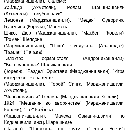
(Марджанишвили), "Саломея"
Уайльда (Ахметели), "Родам" Шаншиашвили
(Ахметели), "Голубой паук"
Лемонье (Марджанишвили), "Медея" Суворина,
Буренина (Корели), "Маскотта"
Шико, Дюр (Марджанишвили), "Макбет" (Корели),
"Роман" Шелдона
(Марджанишвили), "Пэпо" Сундукяна (Абашидзе),
"Гамлет" (Пагава);
"Электра" Гофмансталя (Андроникашвили),
"Беспочвенные" Шаликашвили
(Корели), "Раздел" Эристави (Марджанишвили), "Игра
интересов" Бенавенте
(Марджанишвили), "Герой" Синга (Марджанишвили,
Ахметели),
"Человек-масса" Толлера (Марджанишвили, Корели).
1924. "Мещанин во дворянстве" (Марджанишвили,
Короли), "Газ" Кайзера
(Андроникашвили), "Мачеха Самани-швили" по
Клдиашвили, инсц. Шарашидзе
(Пагава), "Панихида по кнуту" ("Герои Эрети")