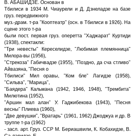
В. АБАШИДЗЕ. Основан в
Тбилиси в 1934 М. Чиаурели и Д. Дзнеладзе на базе
груз. передвижного
муз.-драм. т-ра "Кооптеатр" (осн. в Тбилиси в 1926). На
сцене этого т-ра
были пост. первая груз. оперетта "Хаджарат" Куртиди
(1938), спектакли:
"Три невесты" Кереселидзе, "Любимая племянница"
Милора-вы (1956),
"Стрекоза" Габичвадзе (1955), "Поздно, да сча стливо"
Айвазяна, "Песня о
Тбилиси" Мил оравы, "Ком бле" Лагидзе (1958),
"Сильва", "Марица",
"Баядера" Кальмана (1942, 1946, 1948), "Трембита"
Милютина (1952),
"Аршин мал алан" У. Гаджибекова (1943), "Песня
весны" Плиева (1960),
"Две девушки", "Вратарь" (1961, 1962) Джоджуа и др. В
труппе т-ра (1962)
- засл. арт. Груз. ССР М. Бериашвили, К. Кобахидзе, В.
Са-ларидзе, Е.