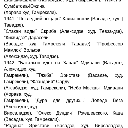
Сумбатова-Южина
(Хорава худ. Гамрекели).
1941. "Последний рыцарь" Клдиашвнли (Васадзе, худ. [
Тавадзе),
"Стакан воды" Скриба (Алексидзе, худ. Тевза-дзе),
"Киквидзе" Дарасели
(Васадзе, худ. Гамрекели, Тавадзе), "Профессор
Мамлок" Вольфа
(Алексидзе, худ. Тавадзе).
1942. "Батальон идет на Запад" Мдивани (Васадзе,
Алексидзе, худ.
Гамрекели), "Тяжба" Эристави (Васадзе, худ.
Гамрекели), "Фландрия" Сарду
(Агсабадзе, худ. Гамрекели), "Небо Москвы" Мдивани
(Хорава, худ.
Гамрекели), "Дура для других..." Лопеде Вега
(Алексидзе, худ.
Вирсаладзе), "Олеко Дундич" Ржешевского, Каца
(Васадзе, худ. Гамрекели),
"Родина" Эристави (Васадзе, худ. Вирсаладзе),