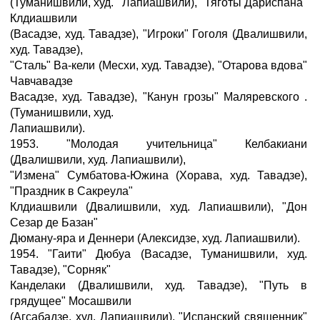
(Туманишвили, худ. ' Лапиашвили), "Тяготы Дариспана"
Клдиашвили
(Васадзе, худ. Тавадзе), "Игроки" Гоголя (Двалишвили,
худ. Тавадзе),
"Сталь" Ва-кели (Месхи, худ. Тавадзе), "Отарова вдова"
Чавчавадзе
Васадзе, худ. Тавадзе), "Канун грозы" Маляревского .
(Туманишвили, худ.
Лапиашвили).
1953. "Молодая учительница" Келбакиани
(Двалишвили, худ. Лапиашвили),
"Измена" Сумбатова-Южина (Хорава, худ. Тавадзе),
"Праздник в Сакреула"
Клдиашвили (Двалишвили, худ. Лапиашвили), "Дон
Сезар де Базан"
Дюману-яра и Деннери (Алексидзе, худ. Лапиашвили).
1954. "Гаити" Дюбуа (Васадзе, Туманишвили, худ.
Тавадзе), "Сорняк"
Канделаки (Двалишвили, худ. Тавадзе), "Путь в
грядущее" Мосашвили
(Агсабадзе, худ. Лапиашвили), "Испанский священник"