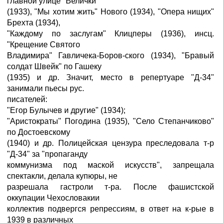
главной улице" Велички
(1933), "Мы хотим жить" Нового (1934), "Опера нищих"
Брехта (1934),
"Каждому по заслугам" Клицперы (1936), инсц.
"Крещение Святого
Владимира" Гавличека-Боров-ского (1934), "Бравый
солдат Швейк" по Гашеку
(1935) и др. Значит, место в репертуаре "Д-34"
занимали пьесы рус.
писателей:
"Егор Булычев и другие" (1934);
"Аристократы" Погодина (1935), "Село Степанчиково"
по Достоевскому
(1940) и др. Полицейская цензура преследовала т-р
"Д-34" за "пропаганду
коммунизма под маской искусств", запрещала
спектакли, делала купюры, не
разрешала гастроли т-ра. После фашистской
оккупации Чехословакии
коллектив подвергся репрессиям, в ответ на к-рые в
1939 в различных