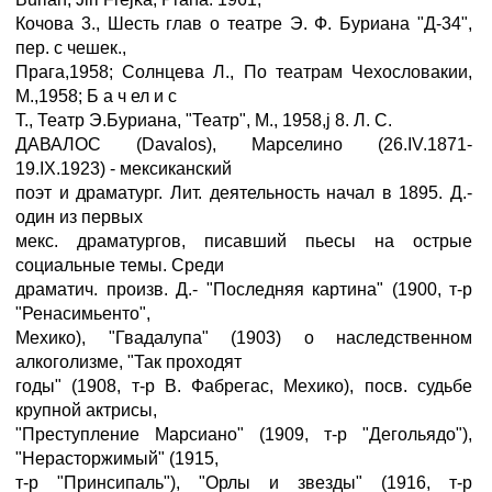
Кочова 3., Шесть глав о театре Э. Ф. Буриана "Д-34",
пер. с чешек.,
Прага,1958; Солнцева Л., По театрам Чехословакии,
М.,1958; Б а ч ел и с
Т., Театр Э.Буриана, "Театр", М., 1958,ј 8. Л. С.
ДАВАЛОС (Davalos), Марселино (26.IV.1871-
19.IX.1923) - мексиканский
поэт и драматург. Лит. деятельность начал в 1895. Д.-
один из первых
мекс. драматургов, писавший пьесы на острые
социальные темы. Среди
драматич. произв. Д.- "Последняя картина" (1900, т-р
"Ренасимьенто",
Мехико), "Гвадалупа" (1903) о наследственном
алкоголизме, "Так проходят
годы" (1908, т-р В. Фабрегас, Мехико), посв. судьбе
крупной актрисы,
"Преступление Марсиано" (1909, т-р "Дегольядо"),
"Нерасторжимый" (1915,
т-р "Принсипаль"), "Орлы и звезды" (1916, т-р