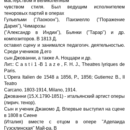
мастерством и великолепным
чувством стиля. Был ведущим исполнителем
теноровых партий в операх
Гульельми ("Лаокоон"), Паизиелло ("Поражение
Дария"), Чимарозы
("Александр в Индии"), Бьянки ("Тарар") и др.
композиторов. В 1813 Д.
оставил сцену и занимался педагогич. деятельностью.
Среди учеников Д.его
сын Джованни, а также А. Ноццари и др.
Лит.: С a s t i 1 -В 1 a z e , F. H. J., Theatres lyriques de
Paris.
L'Opera Italien de 1548 a 1856, P., 1856; Gutierrez В., II
Teatro
Carcano. 1803-1914, Milano, 1914.
Джованни (15.X.1790-1851) - итальянский артист оперы
(лирич. тенор).
Сын и ученик Джакомо Д. Впервые выступил на сцене
в 1808 в Сиене
(Италия) вместе с отцом в опере "Аделаида
Гуэсклинская" Май-ра. В