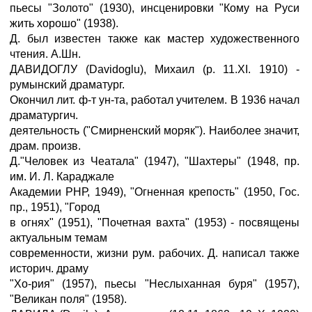
пьесы "Золото" (1930), инсценировки "Кому на Руси
жить хорошо" (1938).
Д. был известен также как мастер художественного
чтения. А.Шн.
ДАВИДОГЛУ (Davidoglu), Михаил (р. 11.XI. 1910) -
румынский драматург.
Окончил лит. ф-т ун-та, работал учителем. В 1936 начал
драматургич.
деятельность ("Смирненский моряк"). Наиболее значит,
драм. произв.
Д."Человек из Чеатала" (1947), "Шахтеры" (1948, пр.
им. И. Л. Караджале
Академии РНР, 1949), "Огненная крепость" (1950, Гос.
пр., 1951), "Город
в огнях" (1951), "Почетная вахта" (1953) - посвящены
актуальным темам
современности, жизни рум. рабочих. Д. написал также
историч. драму
"Хо-рия" (1957), пьесы "Неслыханная буря" (1957),
"Великан поля" (1958).