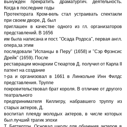
вынужден прекратить драматургич. деятельность.
Когда в последние годы
Протектората Кром-вель стал устраивать спектакли
при своем дворе, Д. был
приглашен в качестве одного из гл. организаторов
представлений. В 1656
им была написана и пост. "Осада Родоса", первая англ.
опера,за этим
последовали "Испанцы в Перу" (1658) и "Сэр Фрэнсис
Дрейк" (1659). После
реставрации монархии Стюартов Д. получил от Карла II
патент на создание
т-ра и организовал в 1661 в Линкольне Инн Филдс
представления. Труппе
покровительствовал брат короля. В отличие от другого
театрального
предпринимателя Киллигру, набравшего труппу из
старых актеров, Д.
воспитал плеяду молодых актеров, в числе которых
был лучший трагик эпохи
Т. Беттертон. Основал школу для обучения актеров в