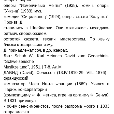
оперы "Изменчивые мечты" (1938), комич. оперы
"Уикэнд" (1933), муз.
комедии "Сицилианец" (1924), оперы-сказки "Золушка".
Произв. Д.
ставились в Швейцарии. Они отличались мелодико-
ритмич. своеобразием,
остротой сюжета, технич. мастерством. По языку
близки к экспрессионизму.
Д. принадлежат соч. в др. жанрах.
Лит.: Schuh W., Karl Heinrich David zum Gedachtnis,
"Schweizerische
Musikzeitung", 1951, ј 7-8. Ал.М.
ДАВИД (David), Фелисьен (13.IV.1810-29 .VIIL 1876) -
французский
композитор. Член Ин-та Франции (1869). Учился в
Париж, консерватории
(композиции-у Ф. Ж. Фетиса, игре на органе-у Ф. Бенуа).
В 1831 примкнул
к об-ву сен-симонистов, после разгрома к-рого в 1833
отправился в