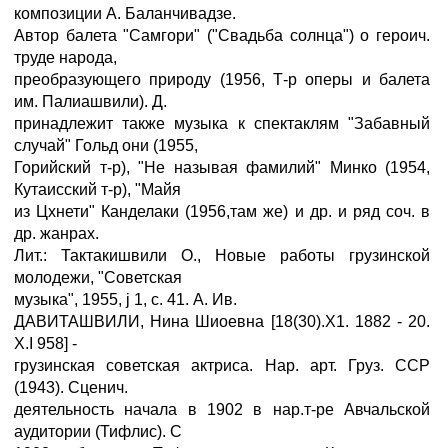
композиции А. Баланчивадзе.
Автор балета "Самгори" ("Свадьба солнца") о героич.
труде народа,
преобразующего природу (1956, Т-р оперы и балета
им. Палиашвили). Д.
принадлежит также музыка к спектаклям "Забавный
случай" Гольд они (1955,
Горийский т-р), "Не называя фамилий" Минко (1954,
Кутаисский т-р), "Майя
из Цхнети" Канделаки (1956,там же) и др. и ряд соч. в
др. жанрах.
Лит.: Тактакишвили О., Новые работы грузинской
молодежи, "Советская
музыка", 1955, ј 1, с. 41. А. Ив.
ДАВИТАШВИЛИ, Нина Шиоевна [18(30).Х1. 1882 - 20.
X.I 958] -
грузинская советская актриса. Нар. арт. Груз. ССР
(1943). Сценич.
деятельность начала в 1902 в нар.т-ре Авчальской
аудитории (Тифлис). С