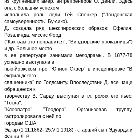
из крупнейших амер. антрепренеров О. Дейли. Здесь
она с большим успехом
исполнила роль леди Гей Спенкер ("Лондонская
самоуверенность" Бу-сико).
Д. создала ряд шекспировских образов: Офелия;
Розалинда, миссис Форд
("Как вам это понравится", "Виндзорские проказницы")
и др. Большое место
в ее репертуаре занимали мелодрамы. В 1877-78
успешно выступала в
нью-йоркском т-ре "Юнион Сквер" в инсценировке "В
екфильдского
священника" по Голдсмиту. Впоследствии Д. все чаще
обращается к
творчеству В. Сарду, выступая в гл. ролях его пьес:
"Тоска",
"Клеопатра", "Теодора". Организовав труппу,
гастролировала с ней по
городам США.
Эдгар (1.11.1862- 25.VI1.1918) - старший сын Эдуарда и
Фанни Д. В