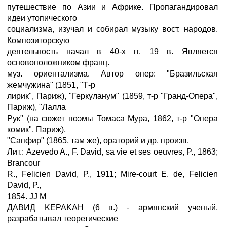
путешествие по Азии и Африке. Пропагандировал
идеи утопического
социализма, изучал и собирал музыку вост. народов.
Композиторскую
деятельность начал в 40-х гг. 19 в. Является
основоположником франц.
муз. ориентализма. Автор опер: "Бразильская
жемчужина" (1851, "Т-р
лирик", Париж), "Геркуланум" (1859, т-р "Гранд-Опера",
Париж), "Лалла
Рук" (на сюжет поэмы Томаса Мура, 1862, т-р "Опера
комик", Париж),
"Сапфир" (1865, там же), ораторий и др. произв.
Лит.: Azevedo A., F. David, sa vie et ses oeuvres, P., 1863;
Brancour
R., Felicien David, P., 1911; Mire-court E. de, Felicien
David, P.,
1854. JJ M
ДАВИД KEPAKAH (6 в.) - армянский ученый,
разрабатывал теоретические