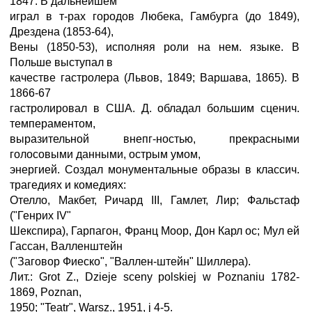
1847. В дальнейшем
играл в т-рах городов Любека, Гамбурга (до 1849),
Дрездена (1853-64),
Вены (1850-53), исполняя роли на нем. языке. В
Польше выступал в
качестве гастролера (Львов, 1849; Варшава, 1865). В
1866-67
гастролировал в США. Д. обладал большим сценич.
темпераментом,
выразительной внепг-ностью, прекрасными
голосовыми данными, острым умом,
энергией. Создал монументальные образы в классич.
трагедиях и комедиях:
Отелло, Макбет, Ричард III, Гамлет, Лир; Фальстаф
("Генрих IV"
Шекспира), Гарпагон, Франц Моор, Дон Карл ос; Мул ей
Гассан, Валленштейн
("Заговор Фиеско", "Валлен-штейн" Шиллера).
Лит.: Grot Z., Dzieje sceny polskiej w Poznaniu 1782-
1869, Poznan,
1950; "Teatr", Warsz., 1951, ј 4-5.