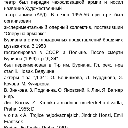
театр был передан чехословацкой армии и носил
название Художественный
театр армии (АУД). В сезон 1955-56 при т-ре был
организован
экспериментальный оперный коллектив, поставивший
"Оперу на ярмарке"
Буриана в стиле ярмарочных представлений бродячих
музыкантов. В 1958
гастролировал в СССР и Польше. После смерти
Буриана (1959) т-р "Д-34"
был переименован в Т-р им. Буриана. Гл. реж. т-ра
стал К. Новак. Ведущие
актеры т-ра "Д-34": О. Бенишкова, Л. Бурдшова, 3.
Кочова, М. Кучиркова,
В. Зинкова, 3. Подлинна, О. Яновский, К. Лин, Я. Вагнер
и др.
Лит.: Kocova Z., Kronika armadniho umeleckeho divadla,
Praha, 1955; D
v o r a k A., Trojice nejodvaznejsich, Jindrich Honzl, Emil
Frantisek
Burian, Jiri Frejka, Praha. 1961;