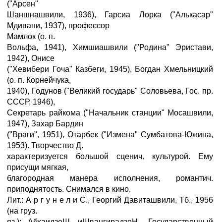
("Арсен"
Шаншнашвили, 1936), Гарсиа Лорка ("Алькасар"
Мдивани, 1937), профессор
Мамлок (о. п.
Вольфа, 1941), Химшиашвили ("Родина" Эристави,
1942), Онисе
("Хевибери Гоча" Казбеги, 1945), Богдан Хмельницкий
(о. п. Корнейчука,
1940), Годунов ("Великий государь" Соловьева, Гос. пр.
СССР, 1946),
Секретарь райкома ("Начальник станции" Мосашвили,
1947), Захар Бардин
("Враги", 1951), Отарбек ("Измена" Сумбатова-Южина,
1953). Творчество Д.
характеризуется большой сценич. культурой. Ему
присущи мягкая,
благородная манера исполнения, романтич.
приподнятость. Снимался в кино.
Лит.: А р г у н е л и С., Георгий Давиташвили, Тб., 1956
(на груз.
яз.); АбхаидзеШ. иШвангирадзеН., Государственный