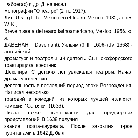
Фабрегас) и др. Д. написал
монографии "О театре" (2 тт., 1917).
Лит.: U s i g I i R., Mexico en el teatro, Mexico, 1932; Jones
W. K.,
Breve historia del teatro latinoamericano, Mexico, 1956. ю.
я.
ДАВЕНАНТ (Dave nant), Уильям (3. III. 1606-7.IV. 1668) -
английский
драматург и театральный деятель. Сын оксфордского
трактирщика, крестник
Шекспира. С детских лет увлекался театром. Начал
драматургическую
деятельность в последний период эпохи Возрождения.
Написал несколько
трагедий и комедий, из которых лучшей является
комедия "Остряки" (1636).
Писал также пьесы-маски для придворных
представлений. В 1638 получил
звание поэта-лауреата. После закрытия т-ров
пуританами в 1642 Д. был