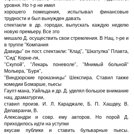
уровня. Но т-р не имел
хорошего помещения, испытывал финансовые
трудности и был вынужден давать
спектакли в др. городах, выпускать каждую неделю
новую премьеру. Все это
мешало Д. осуществить свои стремления. В Нац. т-ре и
в труппе "Компания
Давиды" он пост. спектакли: "Клад", "Шкатулка" Плавта,
"Сид" Корне-ля,
"Скупой", "Лекарь поневоле", "Мнимый больной"
Мольера, "Буря",
"Виндзорские проказницы" Шекспира. Ставил также
комедии Бомарше, пьесы
Гаупт-мана, Уайльда и др. Д. уделял большое внимание
нац. драматургии,
ставил произв. И. Л. Караджале, Б. П. Хашдеу, В.
Делавранчи, В.
Александри и совр. ему авторов. Но порой Д.
приходилось идти на уступки
вкусам публики и ставить бульварные пьесы.