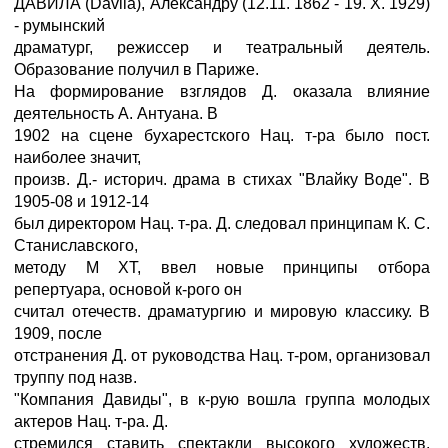
ДАВИЛА (Davila), Александру (12.11. 1862 - 19. X. 1929)
- румынский
драматург, режиссер и театральный деятель.
Образование получил в Париже.
На формирование взглядов Д. оказала влияние
деятельность А. Антуана. В
1902 на сцене бухарестского Нац. т-ра было пост.
наиболее значит,
произв. Д.- историч. драма в стихах "Влайку Воде". В
1905-08 и 1912-14
был директором Нац. т-ра. Д. следовал принципам К. С.
Станиславского,
методу M XT, ввел новые принципы отбора
репертуара, основой к-рого он
считал отечеств. драматургию и мировую классику. В
1909, после
отстранения Д. от руководства Нац. т-ром, организовал
труппу под назв.
"Компания Давиды", в к-рую вошла группа молодых
актеров Нац. т-ра. Д.
стремился ставить спектакли высокого художеств.