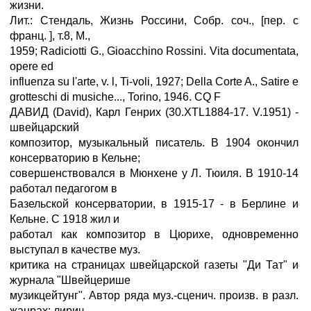
жизни.
Лит.: Стендаль, Жизнь Россини, Собр. соч., [пер. с
франц. ], т.8, М.,
1959; Radiciotti G., Gioacchino Rossini. Vita documentata,
opere ed
influenza su l'arte, v. l, Ti-voli, 1927; Della Corte A., Satire e
grotteschi di musiche..., Torino, 1946. CQ F
ДАВИД (David), Карл Генрих (30.XTL1884-17. V.1951) -
швейцарский
композитор, музыкальный писатель. В 1904 окончил
консерваторию в Кельне;
совершенствовался в Мюнхене у Л. Тюиля. В 1910-14
работал педагогом в
Базельской консерватории, в 1915-17 - в Берлине и
Кельне. С 1918 жил и
работал как композитор в Цюрихе, одновременно
выступал в качестве муз.
критика на страницах швейцарской газеты "Ди Тат" и
журнала "Швейцерише
музикцейтунг". Автор ряда муз.-сценич. произв. в разл.
жанрах: лирич.