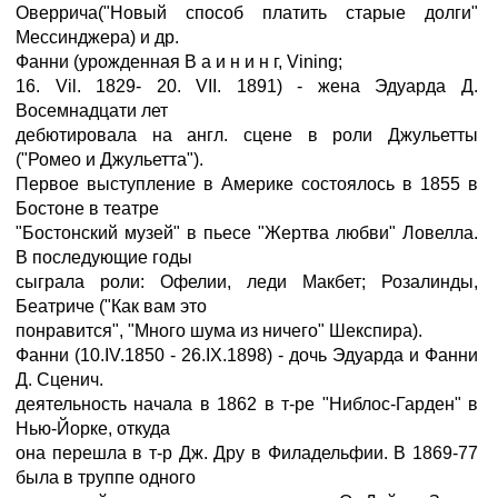
Оверрича("Новый способ платить старые долги"
Мессинджера) и др.
Фанни (урожденная В а и н и н г, Vining;
16. Vil. 1829- 20. VII. 1891) - жена Эдуарда Д.
Восемнадцати лет
дебютировала на англ. сцене в роли Джульетты
("Ромео и Джульетта").
Первое выступление в Америке состоялось в 1855 в
Бостоне в театре
"Бостонский музей" в пьесе "Жертва любви" Ловелла.
В последующие годы
сыграла роли: Офелии, леди Макбет; Розалинды,
Беатриче ("Как вам это
понравится", "Много шума из ничего" Шекспира).
Фанни (10.IV.1850 - 26.IX.1898) - дочь Эдуарда и Фанни
Д. Сценич.
деятельность начала в 1862 в т-ре "Ниблос-Гарден" в
Нью-Йорке, откуда
она перешла в т-р Дж. Дру в Филадельфии. В 1869-77
была в труппе одного