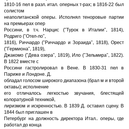
1810-16 пел в разл. итал. оперных т-рах; в 1816-22 был
солистом
неаполитанской оперы. Исполнял теноровые партии
на премьерах опер
Россини, в т.ч. Нарцис ("Турок в Италии", 1814),
Родриго ("Отел-ло",
1816), Риччардо ("Риччардо и Зораида", 1818), Орест
("Гермиона", 1819),
Джакомо ("Дева озера", 1819), Ило ("Зельмира", 1822).
В 1822 вместе с
Россини гастролировал в Вене. В 1830-31 пел в
Париже и Лондоне. Д.
обладал голосом широкого диапазона (брал м и второй
октавы); исполнение
его отличалось легкостью звучания, блестящей
колоратурной техникой,
лиризмом и искренностью. В 1839 Д. оставил сцену. В
1844 был приглашен в
Петербург на должность директора Итал.. оперы, где
работал до конца