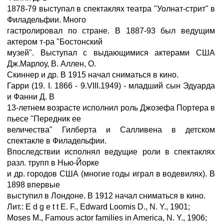
1878-79 выступал в спектаклях театра "Уолнат-стрит" в
Филадельфии. Много
гастролировал по стране. В 1887-93 был ведущим
актером т-ра "Бостонский
музей". Выступал с выдающимися актерами США
Дж.Марлоу, В. Аллен, О.
Скиннер и др. В 1915 начал сниматься в кино.
Гарри (19. I. 1866 - 9.VIII.1949) - младший сын Эдуарда
и Фанни Д. В
13-летнем возрасте исполнил роль Джозефа Портера в
пьесе "Передник ее
величества" Гилберта и Салливена в детском
спектакле в Филадельфии.
Впоследствии исполнял ведущие роли в спектаклях
разл. трупп в Нью-Йорке
и др. городов США (многие годы играл в водевилях). В
1898 впервые
выступил в Лондоне. В 1912 начал сниматься в кино.
Лит.: E d g e t t E. F., Edward Loomis D., N. Y., 1901;
Moses M., Famous actor families in America, N. Y., 1906;