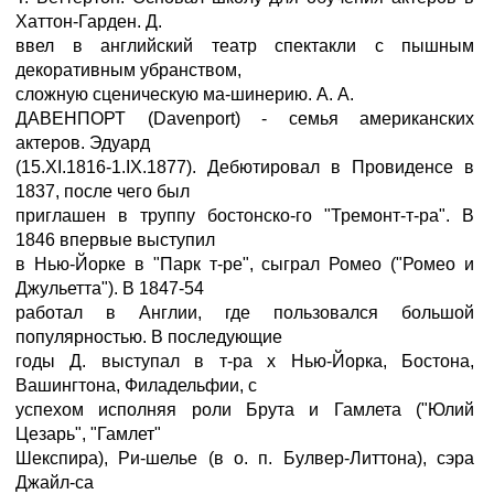
Хаттон-Гарден. Д.
ввел в английский театр спектакли с пышным
декоративным убранством,
сложную сценическую ма-шинерию. А. А.
ДАВЕНПОРТ (Davenport) - семья американских
актеров. Эдуард
(15.XI.1816-1.IX.1877). Дебютировал в Провиденсе в
1837, после чего был
приглашен в труппу бостонско-го "Тремонт-т-ра". В
1846 впервые выступил
в Нью-Йорке в "Парк т-ре", сыграл Ромео ("Ромео и
Джульетта"). В 1847-54
работал в Англии, где пользовался большой
популярностью. В последующие
годы Д. выступал в т-ра х Нью-Йорка, Бостона,
Вашингтона, Филадельфии, с
успехом исполняя роли Брута и Гамлета ("Юлий
Цезарь", "Гамлет"
Шекспира), Ри-шелье (в о. п. Булвер-Литтона), сэра
Джайл-са