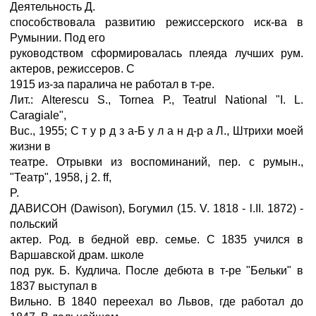
Деятельность Д.
способствовала развитию режиссерского иск-ва в
Румынии. Под его
руководством сформировалась плеяда лучших рум.
актеров, режиссеров. С
1915 из-за паралича не работал в т-ре.
Лит.: Alterescu S., Tornea Р., Teatrul National "I. L.
Caragiale",
Buc., 1955; С т y p д з а-Б у л а н д-р а Л., Штрихи моей
жизни в
театре. Отрывки из воспоминаний, пер. с румын.,
"Театр", 1958, ј 2. ff,
P.
ДАВИСОН (Dawison), Богумил (15. V. 1818 - l.II. 1872) -
польский
актер. Род. в бедной евр. семье. С 1835 учился в
Варшавской драм. школе
под рук. Б. Кудлича. После дебюта в т-ре "Бельки" в
1837 выступал в
Вильно. В 1840 переехал во Львов, где работал до