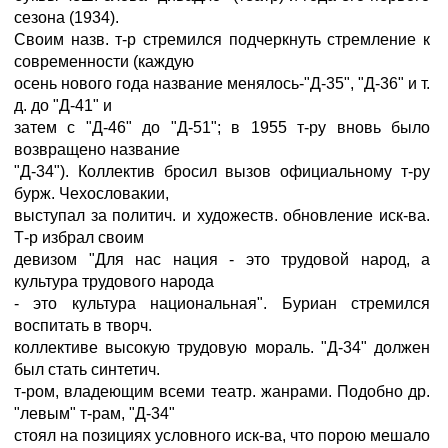
сезона (1934).
Своим назв. т-р стремился подчеркнуть стремление к
современности (каждую
осень нового года название менялось-"Д-35", "Д-36" и т.
д. до "Д-41" и
затем с "Д-46" до "Д-51"; в 1955 т-ру вновь было
возвращено название
"Д-34"). Коллектив бросил вызов официальному т-ру
бурж. Чехословакии,
выступал за политич. и художеств. обновление иск-ва.
Т-р избрал своим
девизом "Для нас нация - это трудовой народ, а
культура трудового народа
- это культура национальная". Буриан стремился
воспитать в творч.
коллективе высокую трудовую мораль. "Д-34" должен
был стать синтетич.
т-ром, владеющим всеми театр. жанрами. Подобно др.
"левым" т-рам, "Д-34"
стоял на позициях условного иск-ва, что порою мешало