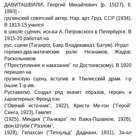
ДАВИТАШВИЛИ, Георгий Михайлович [р. 15(27). II.
1893] -
грузинский советский актер. Нар. арт. Груз. ССР (1934).
В 1913-15 учился
в школе сценич. иск-ва А. Петровского в Петербурге. В
1915-20 работал на
рус. сцене (Таганрог, Баку, Владикавказ, Батум). Играл
героико-дра-матические роли: Незнамов, Жадов;
Раскольников
("Преступление и наказание" по Достоевскому). В 1920
перешел на
грузинскую сцену, вступив в Тбилисский драм. т-р
(ныне Т-р им.
Руставели). Создал ряд значит. образов, героич. и
характерных: Фронд озо
("Овечий источник", 1922), Кристи Ме-гон ("Герой"
Синга, 1923), Гамлет
(1925), Миндия ("Ла-мара" по Важа-Пшавеле, 1926),
фон Штубе ("Разлом",
1928), Гелахсан ("Тетнульд" Дадиани, 1931), За-ал