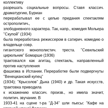
коллективу
разрешать социальные вопросы. Ставя классич.
драматургию, Буриан
перерабатывал ее с целью придания спектаклям
острополитич.,
злободневного характера. Так, напр., комедия Мольера
"Скупой" (1934)
была переработана режиссером в сатирич. комедию о
владельце совр.
гигантского монополистич. треста. "Севильский
цирюльник" Бомарше (1936)
трактовался как агитац. спектакль, направленный
против наступления
фашизма в Испании. Переработке были подвергнуты
"Венецианский купец"
(1934); "Крысолов" Дыка (1940) и др. Такая искусств,
трактовка приводила
к искажению классич. произв., но имела значит,
политич. звучание. В
1933-41 на сцене т-ра "Д-34" шли пьесы: "Кафе на