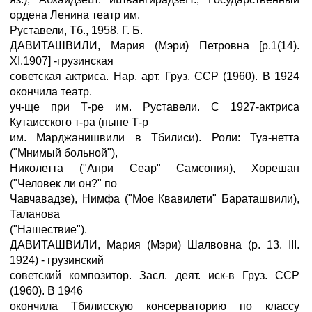
ордена Ленина театр им.
Руставели, Тб., 1958. Г. Б.
ДАВИТАШВИЛИ, Мария (Мэри) Петровна [р.1(14).
XI.1907] -грузинская
советская актриса. Нар. арт. Груз. ССР (1960). В 1924
окончила театр.
уч-ще при Т-ре им. Руставели. С 1927-актриса
Кутаисского т-ра (ныне Т-р
им. Марджанишвили в Тбилиси). Роли: Туа-нетта
("Мнимый больной"),
Николетта ("Анри Сеар" Самсония), Хорешан
("Человек ли он?" по
Чавчавадзе), Нимфа ("Мое Квавилети" Бараташвили),
Таланова
("Нашествие").
ДАВИТАШВИЛИ, Мария (Мэри) Шалвовна (р. 13. III.
1924) - грузинский
советский композитор. Засл. деят. иск-в Груз. ССР
(1960). В 1946
окончила Тбилисскую консерваторию по классу