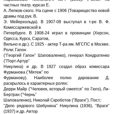
частных театр. курсах E.
А. Лепков-ского. На сцене с 1906 (Товарищество новой
драмы под рук. В.
Э. Мейерхольда). В 1907-08 выступал в т-ре В. Ф.
Комиссаржевской в
Петербурге. В 1908-24 играл в провинции (Херсон,
Одесса, Курск, Саратов,
Вильно и др.). С 1925 - актер Т-ра им. МГСПС в Москве.
Роли: Гапон
("Георгий Гапон" Шаповаленко), генерал Кондратенко
("Порт-Артур"
Никулина) и др. В 1927 создал образ комиссара
Фурманова ("Мятеж" по
Фурманову). Наиболее полно дарование Д.
раскрылось в характерных ролях:
Дерри Майр ("Человек, который смеется" по Гюго), Ли-
Бертран ("Чернь"
Шаповаленко), Николай Скроботов ("Враги"). Пост.:
"Дело рядового Шибунина" Никулина (1936), "Враги"
(1937) и др. Автор