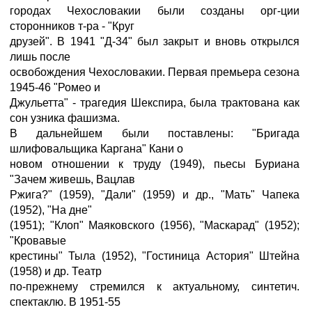
городах Чехословакии были созданы орг-ции
сторонников т-ра - "Круг
друзей". В 1941 "Д-34" был закрыт и вновь открылся
лишь после
освобождения Чехословакии. Первая премьера сезона
1945-46 "Ромео и
Джульетта" - трагедия Шекспира, была трактована как
сон узника фашизма.
В дальнейшем были поставлены: "Бригада
шлифовальщика Каргана" Кани о
новом отношении к труду (1949), пьесы Буриана
"Зачем живешь, Вацлав
Ржига?" (1959), "Дали" (1959) и др., "Мать" Чапека
(1952), "На дне"
(1951); "Клоп" Маяковского (1956), "Маскарад" (1952);
"Кровавые
крестины" Тыла (1952), "Гостиница Астория" Штейна
(1958) и др. Театр
по-прежнему стремился к актуальному, синтетич.
спектаклю. В 1951-55