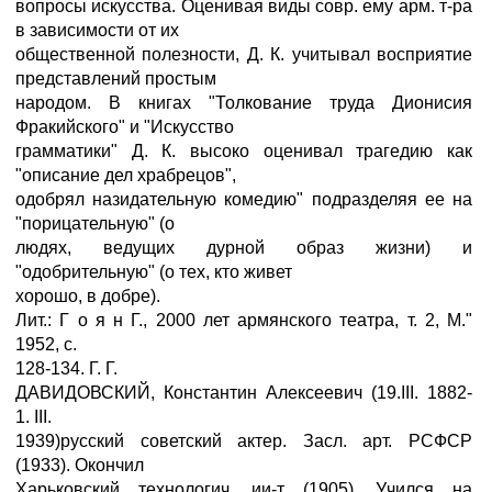
вопросы искусства. Оценивая виды совр. ему арм. т-ра
в зависимости от их
общественной полезности, Д. К. учитывал восприятие
представлений простым
народом. В книгах "Толкование труда Дионисия
Фракийского" и "Искусство
грамматики" Д. К. высоко оценивал трагедию как
"описание дел храбрецов",
одобрял назидательную комедию" подразделяя ее на
"порицательную" (о
людях, ведущих дурной образ жизни) и
"одобрительную" (о тех, кто живет
хорошо, в добре).
Лит.: Г о я н Г., 2000 лет армянского театра, т. 2, M."
1952, с.
128-134. Г. Г.
ДАВИДОВСКИЙ, Константин Алексеевич (19.III. 1882-
1. III.
1939)русский советский актер. Засл. арт. РСФСР
(1933). Окончил
Харьковский технологич. ии-т (1905). Учился на