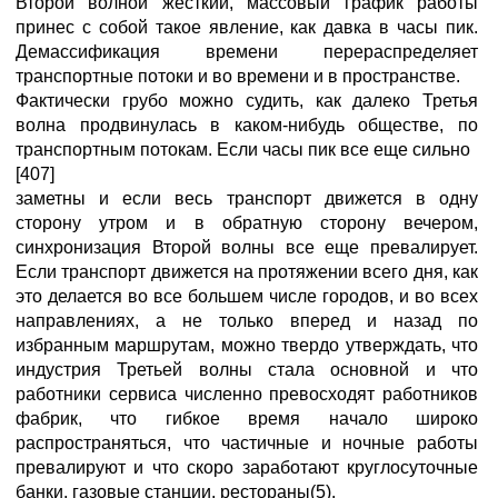
Второй волной жесткий, массовый график работы
принес с собой такое явление, как давка в часы пик.
Демассификация времени перераспределяет
транспортные потоки и во времени и в пространстве.
Фактически грубо можно судить, как далеко Третья
волна продвинулась в каком-нибудь обществе, по
транспортным потокам. Если часы пик все еще сильно
[407]
заметны и если весь транспорт движется в одну
сторону утром и в обратную сторону вечером,
синхронизация Второй волны все еще превалирует.
Если транспорт движется на протяжении всего дня, как
это делается во все большем числе городов, и во всех
направлениях, а не только вперед и назад по
избранным маршрутам, можно твердо утверждать, что
индустрия Третьей волны стала основной и что
работники сервиса численно превосходят работников
фабрик, что гибкое время начало широко
распространяться, что частичные и ночные работы
превалируют и что скоро заработают круглосуточные
банки, газовые станции, рестораны(5).