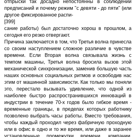
отпрыски так досадно непостоянны в соблюдении
предписаний и почему режим "с девяти - до пяти" (или
другое фиксированное распи-
[399]
сание работы) был достаточно хорош в прошлом, а
сегодня его резко отвергают.
Причина заключается в том, что Третья волна принесла
со своим наступлением сложное различие в чувстве
времени. Если Вторая волна связывала жизнь с
темпом машины, Третья волна бросила вызов этой
механической синхронизации, заменив большую часть
наших основных социальных ритмов и освободив нас
этим от машинной зависимости. Как только мы поняли
это, перестало вызывать удивление, что одной из
наиболее быстро распространившихся инноваций в
индустрии в течение 70-х годов было гибкое время -
временные границы, в пределах которых работнику
позволено выбрать часы работы. Вместо требования,
чтобы каждый проходил через фабричную проходную
или в офис в одно и то же время, или даже в заранее
установленные промежутки времени, компании,