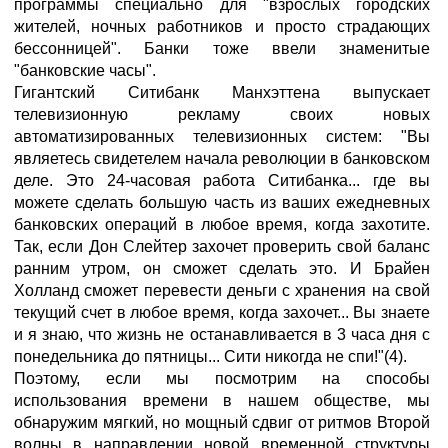
программы специально для "взрослых городских
жителей, ночных работников и просто страдающих
бессонницей". Банки тоже ввели знаменитые
"банковские часы".
Гигантский Ситибанк Манхэттена выпускает
телевизионную рекламу своих новых
автоматизированных телевизионных систем: "Вы
являетесь свидетелем начала революции в банковском
деле. Это 24-часовая работа Ситибанка... где вы
можете сделать большую часть из ваших ежедневных
банковских операций в любое время, когда захотите.
Так, если Дон Слейтер захочет проверить свой баланс
ранним утром, он сможет сделать это. И Брайен
Холланд сможет перевести деньги с хранения на свой
текущий счет в любое время, когда захочет... Вы знаете
и я знаю, что жизнь не останавливается в 3 часа дня с
понедельника до пятницы... Сити никогда не спи!"(4).
Поэтому, если мы посмотрим на способы
использования времени в нашем обществе, мы
обнаружим мягкий, но мощный сдвиг от ритмов Второй
волны в направлении новой временной структуры