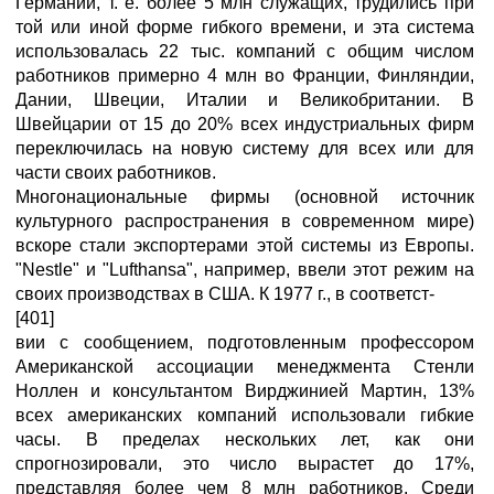
Германии, т. е. более 5 млн служащих, трудились при
той или иной форме гибкого времени, и эта система
использовалась 22 тыс. компаний с общим числом
работников примерно 4 млн во Франции, Финляндии,
Дании, Швеции, Италии и Великобритании. В
Швейцарии от 15 до 20% всех индустриальных фирм
переключилась на новую систему для всех или для
части своих работников.
Многонациональные фирмы (основной источник
культурного распространения в современном мире)
вскоре стали экспортерами этой системы из Европы.
"Nestle" и "Lufthansa", например, ввели этот режим на
своих производствах в США. К 1977 г., в соответст-
[401]
вии с сообщением, подготовленным профессором
Американской ассоциации менеджмента Стенли
Ноллен и консультантом Вирджинией Мартин, 13%
всех американских компаний использовали гибкие
часы. В пределах нескольких лет, как они
спрогнозировали, это число вырастет до 17%,
представляя более чем 8 млн работников. Среди