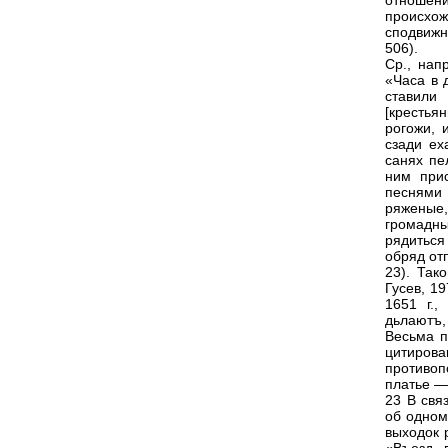
отношен
происхож
сподвижн
506).
Ср., нап
«Часа в 
ставили
[крестья
рогожи, 
сзади ех
санях пе
ним при
песнями 
ряженые
громадны
рядиться
обряд отп
23). Так
Гусев, 1
1651 г.,
дьлаютъ,
Весьма п
цитиров
противо
платье —
23 В свя
об одном
выходок 