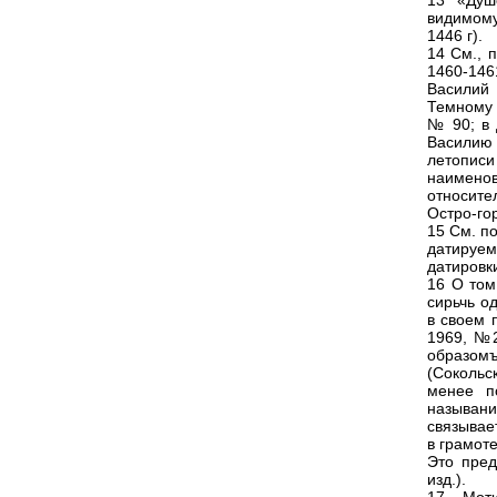
13 «Душ
видимому
1446 г).
14 См., 
1460-1461
Василий 
Темному 
№ 90; в 
Василию 
летопис
наименов
относите
Остро-гор
15 См. п
датируем
датировки
16 О том
сирьчь о
в своем 
1969, №2
образом
(Сокольск
менее п
называни
связывае
в грамоте
Это пред
изд.).