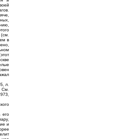
ян и
воей
гов.
ляче,
ных,
нию,
того
(см.
ем в
ено,
ьном
этот
оскве
елые
овен
ажал
5, л.
. См.
1973,
ского
 его
иару,
ние и
орее
елит