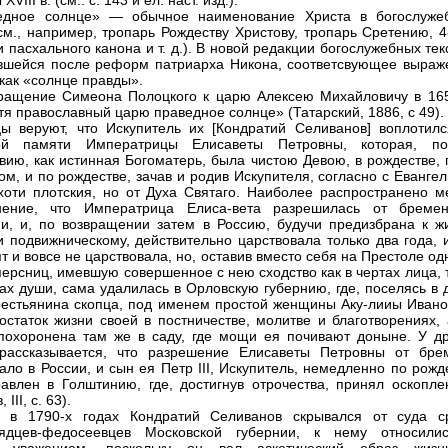
VIII в. (см.: с. 143 и ел. наст. изд.).
едное солнце» — обычное наименование Христа в богослуже
(см., например, тропарь Рождеству Христову, тропарь Сретению, 
 пасхального канона и т. д.). В новой редакции богослужебных тек
вшейся после реформ патриарха Никона, соответсвующее выраж
 как «солнце правды».
ращение Симеона Полоцкого к царю Алексею Михайловичу в 1656
тя православный царю праведное солнце» (Татарский, 1886, с 49).
ы веруют, что Искупитель их [Кондратий Селиванов] воплотилс
ой памяти Императрицы Елисаветы Петровны, которая, п
вию, как истинная Богоматерь, была чистою Девою, в рождестве, 
ом, и по рождестве, зачав и родив Искупителя, согласно с Еванге
хоти плотския, но от Духа Святаго. Наиболее распространено м
ение, что Императрица Елиса-вета разрешилась от бреме
и, и, по возвращении затем в Россию, будучи предизбрана к ж
и подвижническому, действительно царствовала только два года, 
т и вовсе не царствовала, но, оставив вместо себя на Престоле од
персниц, имевшую совершенное с нею сходство как в чертах лица, 
вах души, сама удалилась в Орловскую губернию, где, поселясь в
рестьянина скопца, под именем простой женщины Аку-лииы Ивано
остаток жизни своей в постничестве, молитве и благотворениях, 
похоронена там же в саду, где мощи ея почивают доныне. У др
 рассказывается, что разрешение Елисаветы Петровны от бре
ало в России, и сын ея Петр III, Искупитель, немедленно по рож
авлен в Голштинию, где, достигнув отрочества, принял оскопле
 III, с. 63).
а в 1790-х годах Кондратий Селиванов скрывался от суда с
рядцев-федосеевцев Московской губернии, к нему относили