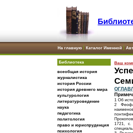
Библиоте
На главную
Каталог Именной
Ав
Библиотека
Ваш ком
Успе
всеобщая история
журналистика
Сем
история России
ОГЛАВ
история древнего мира
Примеч
культурология
1 Об исто
литературоведение
2 Феофа
наука
наименов
педагогика
понтифек
Прокопов
политология
1721, с
право и юриспруденция
специальн
психология