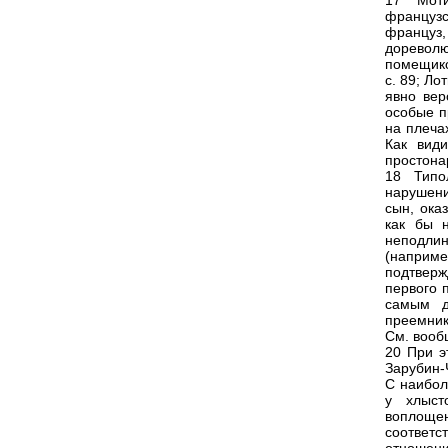
17 Моти
француз
францу
доревол
помещико
с. 89; Ло
явно вер
особые п
на плечах
Как вид
простона
18 Типо
нарушени
сын, ока
как бы 
неподлин
(наприм
подтверж
первого 
самым д
преемник
См. вооб
20 При э
Зарубин-
С наибол
у хлыст
воплощен
соответ