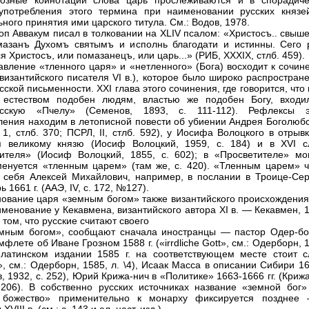
иозные коинотации слова царь прослеживаются и в спорадиче
употребления этого термина при наименовании русских князе
ного принятия ими царского титула. См.: Водов, 1978.
оп Аввакум писал в толковании на XLIV псалом: «Христосъ.. свыш
азанъ Духомъ святымъ и исполнь благодати и истинны. Сего 
 Христосъ, или помазанецъ, или царь...» (РИБ, XXXIX, стлб. 459).
авление «тленного царя» и «нетленного» (Бога) восходит к сочин
(византийского писателя VI в.), которое было широко распростран
ской письменности. XXI глава этого сочинения, где говорится, что
 естеством подобен людям, властью же подобен Богу, входи
усскую «Пчелу» (Семенов, 1893, с. 111-112). Рефлексы э
ления находим в летописной повести об убиении Андрея Боголюбс
, 1, стлб. 370; ПСРЛ, II, стлб. 592), у Иосифа Волоцкого в отрыв
я великому князю (Иосиф Волоцкий, 1959, с. 184) и в XVI с
ителя» (Иосиф Волоцкий, 1855, с. 602); в «Просветителе» мо
енуется «тленным царем» (там же, с. 420). «Тленным царем» ч
 себя Алексей Михайлович, например, в послании в Троице-Сер
 1661 г. (ААЭ, IV, с. 172, №127).
ование царя «земным богом» также византийского происхождения 
именование у Кекавмена, византийского автора XI в. — Кекавмен, 
О том, что русские считают своего
мным богом», сообщают сначала иностранцы — пастор Одер-бо
флете об Иване Грозном 1588 г. («irrdliche Gott», см.: Одерборн, 
 латинском издании 1585 г. на соответствующем месте стоит с
s», см.: Одерборн, 1585, л. \4), Исаак Масса в описании Сибири 16
, 1932, с. 252), Юрий Крижа-нич в «Политике» 1663-1666 гг. (Криж
 206). В собственно русских источниках название «земной бог»
 божество» применительно к монарху фиксируется позднее