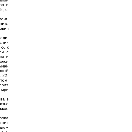
ними
ов и
8, с.
онг:
ника
ович
еди,
этих
ю, к
ли с
ся и
ался
ычай
вный
. 22-
том:
гория
тыри
ва в
атье
ское
рова
ских
анием