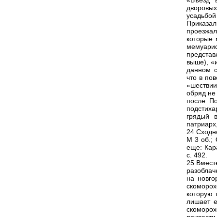
«Въезд 
дворовых
усадьбо
Приказал
проезжал
которые 
мемуарис
представ
выше), «
данном с
что в по
«шествии
обряд не
после По
подстиха
грядый 
патриарх
24 Сходн
М 3 об.; 
еще: Кара
с. 492.
25 Вмест
разоблаче
на новго
скоморох
которую 
лишает е
скоморох