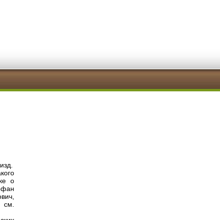
изд.
кого
ке о
офан
ович,
 см.