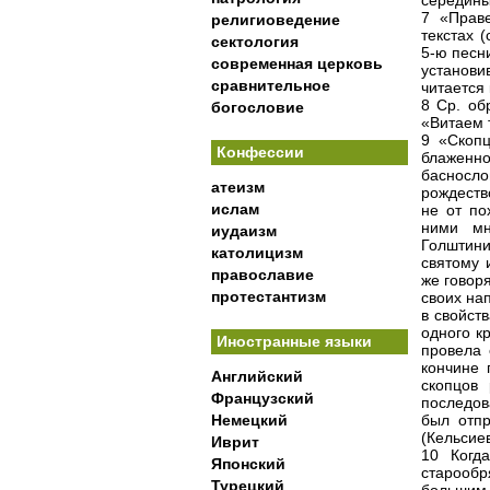
середины X
7 «Прав
религиоведение
текстах 
сектология
5-ю песни
современная церковь
установи
сравнительное
читается
8 Ср. об
богословие
«Витаем 
9 «Скопц
Конфессии
блаженн
басносло
атеизм
рождеств
ислам
не от по
ними мн
иудаизм
Голштини
католицизм
святому 
православие
же говоря
протестантизм
своих на
в свойст
одного к
Иностранные языки
провела 
кончине 
Английский
скопцов
Французский
последов
Немецкий
был отпр
(Кельсиев,
Иврит
10 Когд
Японский
старооб
Турецкий