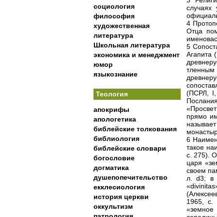
3 Религ
социология
случаях 
официаль
философия
4 Протоп
художественная
Отца пом
литература
именовася
Школьная литература
5 Сопост
Агапита 
экономика и менеджмент
древнерус
юмор
тленным
языкознание
древнер
сопостав
(ПСРЛ, I
Теология
Послани
«Просвет
апокрифы
прямо им
апологетика
называет
библейские толкования
монастырь
библиология
6 Наимен
такое на
библейские словари
с. 275). 
богословие
царя «зе
догматика
своем пам
душепопечительство
л. d3; в
«divinita
екклесиология
(Алексеев
история церкви
1965, с.
оккультизм
«земное
патрология