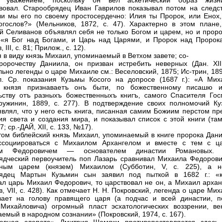
 уважением, поскольку он вел аскетический образ жиз
вовал. Старообрядец Иван Гаврилов показывал потом на следст
и мы его по своему простосердечно: Илия ты Пророк, или Енох,
гослов?» (Мельников, 1872, с. 47). Характерно в этом плане,
й Селиванов объявлял себя не только Богом и царем, но и проро
 «я Бог над Богами, и Царь над Царями, и Пророк над Пророк
 III, с. 81; Прилож., с. 12).
я в виду князь Михаил, упоминаемый в Ветхом завете; со-
ророчеству Даниила, он призван истребить неверных (Дан. XII,
льно легенды о царе Михаиле см.: Веселовский, 1875; Ис-трин, 189
. Ср. показания Кузьмы Косого на допросе (1687 г.): «А Мих
о князя признаваетъ онъ быти, по божественному писашю 
ьству отъ разныхъ божественныхъ книгъ, самого Спасителя Гос
ружинин, 1889, с. 277). В подтверждение своих полномочий Ку
являл, что у него есть книга, писанная самим Божиим перстом пр
ия света и создания мира, и показывал список с этой книги (там
7; ср.-ДАЙ, XII, с. 133, №17).
том библейский князь Михаил, упоминаемый в книге пророка Дани
ссоциироваться с Михаилом Архангелом и вместе с тем с ц
ом Федоровичем — основателем династии Романовых. 
ядческий первоучитель поп Лазарь сравнивал Михаила Федорови
рным царем (князем) Михаилом (Субботин, V, с. 225), а н
рядец Мартын Кузьмин сын заявил под пыткой в 1682 г.: «к
ал царь Михаил Федорович, то царствовал не он, а Михаил архан
, VII, с. 428). Как отмечает Н. Н. Покровский, легенда о царе Ми
ает на голову правящего царя (а подчас и всей династии, п
Михайловича) огромный пласт эсхатологических воззрении, ве
емый в народном сознании» (Покровский, 1974, с. 167).