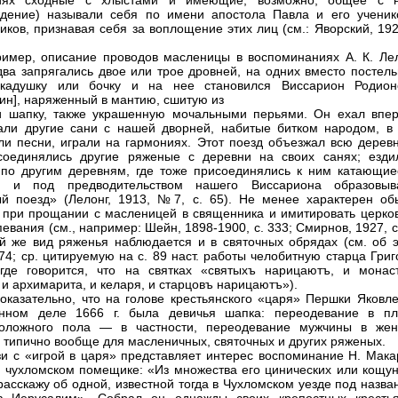
иях сходные с хлыстами и имеющие, возможно, общее с 
дение) называли себя по имени апостола Павла и его ученик
иков, признавая себя за воплощение этих лиц (см.: Яворский, 192
ример, описание проводов масленицы в воспоминаниях А. К. Лел
два запрягались двое или трое дровней, на одних вместо постель
 кадушку или бочку и на нее становился Виссарион Родион
нин], наряженный в мантию, сшитую из
и шапку, также украшенную мочальными перьями. Он ехал впер
али другие сани с нашей дворней, набитые битком народом, в 
ли песни, играли на гармониях. Этот поезд объезжал всю деревн
соединялись другие ряженые с деревни на своих санях; езди
по другим деревням, где тоже присоединялись к ним катающие
, и под предводительством нашего Виссариона образовыв
й поезд» (Лелонг, 1913, №7, с. 65). Не менее характерен об
 при прощании с масленицей в священника и имитировать церко
евания (см., например: Шейн, 1898-1900, с. 333; Смирнов, 1927, с
ой же вид ряженья наблюдается и в святочных обрядах (см. об э
974; ср. цитируемую на с. 89 наст. работы челобитную старца Гри
 где говорится, что на святках «святыхъ нарицаютъ, и монас
 и архимарита, и келаря, и старцовъ нарицаютъ»).
оказательно, что на голове крестьянского «царя» Першки Яковле
анном деле 1666 г. была девичья шапка: переодевание в пл
положного пола — в частности, переодевание мужчины в жен
 типично вообще для масленичных, святочных и других ряженых.
зи с «игрой в царя» представляет интерес воспоминание Н. Мака
 чухломском помещике: «Из множества его цинических или кощун
расскажу об одной, известной тогда в Чухломском уезде под назв