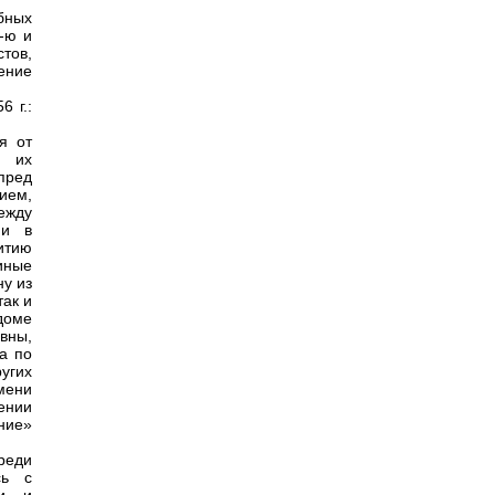
бных
4-ю и
стов,
ение
 г.:
я от
о их
пред
лием,
ежду
ни в
итию
иные
ну из
так и
 доме
вны,
а по
угих
мени
дении
ние»
реди
сь с