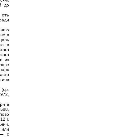
ских
й до
е отъ
ради
ению
ено в
 царь
ла в
того
кого
ке из
лове
нарх
асто
гиев
(ср.
1972,
рн в
1588,
лово
12 г.
анич,
 или
 — с