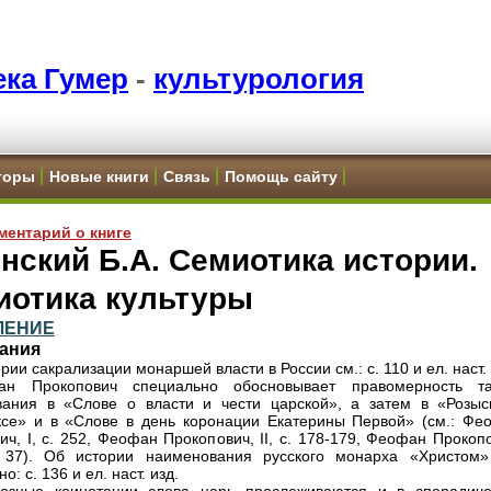
ка Гумер
-
культурология
торы
Новые книги
Связь
Помощь сайту
ментарий о книге
нский Б.А. Семиотика истории.
иотика культуры
ЛЕНИЕ
ания
рии сакрализации монаршей власти в России см.: с. 110 и ел. наст. 
н Прокопович специально обосновывает правомерность та
ания в «Слове о власти и чести царской», а затем в «Розыс
се» и в «Слове в день коронации Екатерины Первой» (см.: Фе
ич, I, с. 252, Феофан Прокопович, II, с. 178-179, Феофан Прокоп
. 37). Об истории наименования русского монарха «Христом»
о: с. 136 и ел. наст. изд.