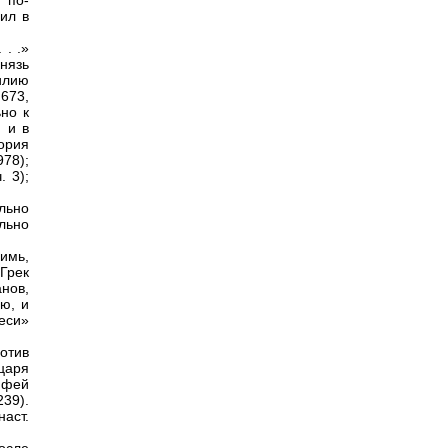
 по-
ил в
 . .»
князь
илию
 673,
но к
я и в
ория
78);
 3);
ельно
ельно
имь,
 Грек
анов,
ю, и
еси»
отив
 царя
ифей
239).
аст.