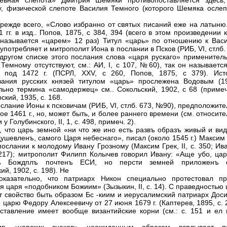
евная слепота» Дмитрия Шемяки противопоставляется здесь,
, физической слепоте Василия Темного (которого Шемяка ослеп
прежде всего, «Слово избранно от святых писаний еже на латыню.
 гг. в изд.. Попов, 1875, с 384, 394 (всего в этом произведении 
называется «царем» 12 раз) Титул «царь» по отношению к Вас
употребляет и митрополит Иона в послании в Псков (РИБ, VI, стлб.
другом списке этого послания слова «царя рускаго» применитель
Темному отсутствуют, см.: АИ, I, с 107, №60), так он называетс
и под 1472 г. (ПСРЛ, XXV, с 260, Попов, 1875, с 379). Ист
ания русских князей титулом «царь» прослежена Водовым (19
льно термина «самодержец» см.. Сокольский, 1902, с 68 (примеч.
ский, 1935, с. 168.
ослание Ионы к псковичам (РИБ, VI, стлб. 673, №90), предположит
ое 1461 г., но, может быть, и более раннего времени (см. относит
 у Голубинского, II, 1, с. 498, примеч. 2).
, что царь земной «ни что же ино есть развъ образъ живый и вид
душевленъ, самого Царя небеснаго», писал (около 1545 г.) Максим
послании к молодому Ивану Грозному (Максим Грек, II, с. 350; Ив
17); митрополит Филипп Колычев говорил Ивану: «Аще убо, цар
ъ Бождплъ почтенъ ЕСИ, но персти земней приложенъ 
ий, 1902, с. 198). Не
оказательно, что патриарх Никон специально протестовал пр
я царя «подобником Божиим» (Зызыкин, II, с. 14). С праведностью
т свойство быть образом Бс -киим и иерусалимский патриарх Дос
 царю Федору Алексеевичу от 27 июня 1679 г. (Каптерев, 1895, с. 
ставление имеет вообще византийские корни (см.: с. 151 и ел н