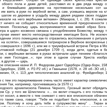
в Иерусалим». Собрал он однажды своих крепостных кресть
 обоего пола и даже детей, расставил их в два ряда между с
й и ближайшею деревнею на протяжении нескольких сот ша
 им взять в руки по вербной ветке, а сам, усевшись верхом на к
 шагом из деревни в усадьбу между двумя рядами своих поддан
махали на него вербными ветками» (Макаров, I, с. 28). К сожале
т ничего не собщает относительно временной приуроченности э
ления. Поскольку царь воспринимается как живой образ Бога 
игра в царя» косвенно связана с уподоблением Божеству; между т
лучае имеет место непосредственная имитация Бога. Не исключ
ведении этого помещика как-то отразились воспоминания о ритуал
 на осляти», совершавшемся патриархом в Вербное воскресенье (
 совершался с 1696 г.), или же о триумфальной встрече Петра в М
лтавской победы (21 декабря 1709 г), когда дети, одетые в б
ри, с вербными ветками в руках встречали царя пением «Благосл
во имя Господне...»; при этом в одном случае Христа изобр
, в другом — царь.
ое описание казни И. П. Федорова дают Одерборн (Одер-борн, 158
Одерборн, 1588, л. Р2-Р2 об.) и Гваньини (1578, л. 28 об.-ЗО об.)
мзин, IX, с. 113; для типологических аналогий ср.: Фрейденберг, 
е с тем это переряживание очень часто имеет характер символиче
ния Так, например, прогневавшись (в 1570 г.)
родского архиепископа Пимена Черного, Грозный велит обрядить
ом Ср. у того же Шлихтинга: «... он велит стащить с его головы т
тот носил, а вместе с тем снимает с него все епископское облаче
го также сана, говоря: "Тебе не подобает быть епископом, а ск
ом. Поэтому я хочу дать тебе в супружество жену" .. .Тиран в