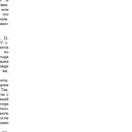
ни и
вии:
 или
 что
ком,
ами»
 1);
7, с.
аила
и по
пода
зьма
ежде
 же,
ила,
арем
Так,
ча с
екий
огда
гел»
хаиле
осле
ками