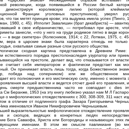
в «царских знаков» неожиданным образом всплывает п
ской революции, когда появившийся в России беглый каторж
з, демонстрируя королевскую лилию (которой клейми
юционной Франции уголовных преступников), уверял рус
в, что так метят принцев крови; эта выдумка имела успех (Пинго, 
тман, 1980, с. 45). Ипполит Завалишин (брат декабриста) — авантю
овавший в свое избранничество, — потребовал при аресте, что
риметы занесли, «что у него на груди родимое пятно в виде коро
 — в виде скипетра» (Колесников, 1914; с 22, Лотман, 1975, с. 45
им, вера в царские знаки была характерна отнюдь не только
родья, охватывая самые разные слои русского общества.
логически сходная картина представлена в Древнем Риме:
и естественного порядка престолонаследия узурпатор или прие
зывающийся на престоле, делает вид, что отказывается от власти
не считает себя императором и фактически предстает как мо
ный. Он принимает власть лишь тогда, когда Божественное знам
ер, победа над соперником) или же общественное мн
дает его полномочия и его мистическую силу, именно с момента э
проявления высшей власти и ведется отсчет дней его правления, 
ень смерти предшественника часто не совпадает с dies imp
а См Беранже, 1953 (на эту книгу любезно указал нам М Л Гаспаро
ще о мифологических отождествлениях с 300, 308-309, 311 наст. из
том в отличие от подлинного графа Захара Григорьевича Черны
Чика именовался Иваном Никифоровичем Чернышевым.
ьшей выразительностью мифологическое отождествление проявля
ов и скопцов, видящих в конкретных людях непосредстве
ие Бога Саваофа, Христа или Богородицы и называющих этих л
ствующими именами. В этом же смысле павликиане (во мн