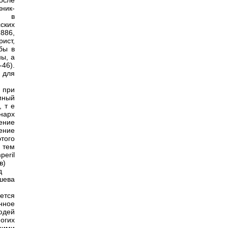
осле
ник-
ли в
ских
1886,
рист,
бы в
ны, а
-46).
 для
 при
мный
, т е
нарх
ение
ение
того
и тем
eril
в)
д
шева
ется
нное
юдей
огих