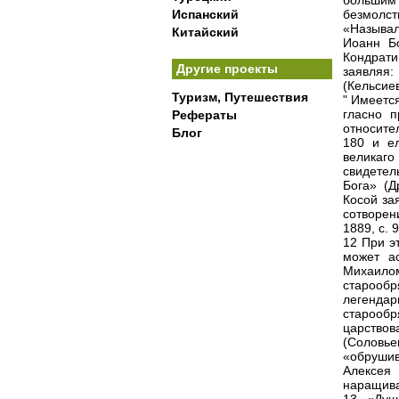
большим
Испанский
безмолст
«Называл
Китайский
Иоанн Бо
Кондрати
Другие проекты
заявляя:
(Кельсиев,
Туризм, Путешествия
" Имеетс
гласно п
Рефераты
относите
Блог
180 и ел
великаг
свидетел
Бога» (Д
Косой за
сотворен
1889, с. 9
12 При э
может а
Михаил
старообр
легенда
старооб
царствов
(Соловьев
«обрушив
Алексея 
наращива