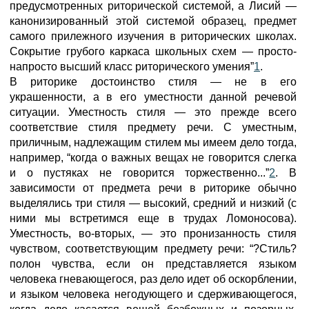
предусмотренных риторической системой, а Лисий —
канонизированный этой системой образец, предмет
самого прилежного изучения в риторических школах.
Сокрытие грубого каркаса школьных схем — просто-
напросто высший класс риторического умения”
1
.
В риторике достоинство стиля — не в его
украшенности, а в его уместности данной речевой
ситуации. Уместность стиля — это прежде всего
соответствие стиля предмету речи. С уместным,
приличным, надлежащим стилем мы имеем дело тогда,
например, “когда о важных вещах не говорится слегка
и о пустяках не говорится торжественно...”
2
. В
зависимости от предмета речи в риторике обычно
выделялись три стиля — высокий, средний и низкий (с
ними мы встретимся еще в трудах Ломоносова).
Уместность, во-вторых, — это пронизанность стиля
чувством, соответствующим предмету речи: “?Стиль?
полон чувства, если он представляется языком
человека гневающегося, раз дело идет об оскорблении,
и языком человека негодующего и сдерживающегося,