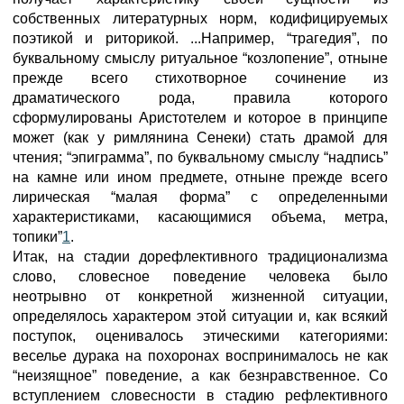
собственных литературных норм, кодифицируемых
поэтикой и риторикой. ...Например, “трагедия”, по
буквальному смыслу ритуальное “козлопение”, отныне
прежде всего стихотворное сочинение из
драматического рода, правила которого
сформулированы Аристотелем и которое в принципе
может (как у римлянина Сенеки) стать драмой для
чтения; “эпиграмма”, по буквальному смыслу “надпись”
на камне или ином предмете, отныне прежде всего
лирическая “малая форма” с определенными
характеристиками, касающимися объема, метра,
топики”
1
.
Итак, на стадии дорефлективного традиционализма
слово, словесное поведение человека было
неотрывно от конкретной жизненной ситуации,
определялось характером этой ситуации и, как всякий
поступок, оценивалось этическими категориями:
веселье дурака на похоронах воспринималось не как
“неизящное” поведение, а как безнравственное. Со
вступлением словесности в стадию рефлективного