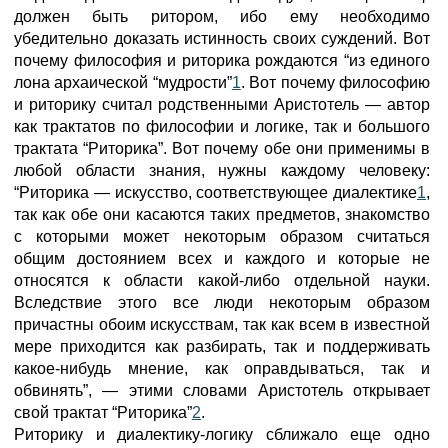
должен быть ритором, ибо ему необходимо
убедительно доказать истинность своих суждений. Вот
почему философия и риторика рождаются “из единого
лона архаической “мудрости”
1
. Вот почему философию
и риторику считал родственными Аристотель — автор
как трактатов по философии и логике, так и большого
трактата “Риторика”. Вот почему обе они применимы в
любой области знания, нужны каждому человеку:
“Риторика — искусство, соответствующее диалектике
1
,
так как обе они касаются таких предметов, знакомство
с которыми может некоторым образом считаться
общим достоянием всех и каждого и которые не
относятся к области какой-либо отдельной науки.
Вследствие этого все люди некоторым образом
причастны обоим искусствам, так как всем в известной
мере приходится как разбирать, так и поддерживать
какое-нибудь мнение, как оправдываться, так и
обвинять”, — этими словами Аристотель открывает
свой трактат “Риторика”
2
.
Риторику и диалектику-логику сближало еще одно