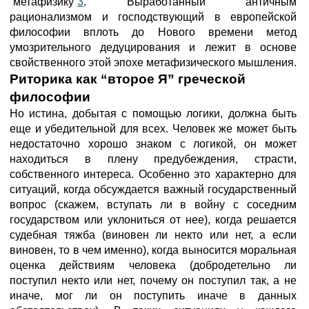
“метафизику”
3
. Выработанный античным
рационализмом и господствующий в европейской
философии вплоть до Нового времени метод
умозрительного дедуцирования и лежит в основе
свойственного этой эпохе метафизического мышления.
Риторика как “второе Я”
греческой
философии
Но истина, добытая с помощью логики, должна быть
еще и убедительной для всех. Человек же может быть
недостаточно хорошо знаком с логикой, он может
находиться в плену предубеждения, страсти,
собственного интереса. Особенно это характерно для
ситуаций, когда обсуждается важный государственный
вопрос (скажем, вступать ли в войну с соседним
государством или уклониться от нее), когда решается
судебная тяжба (виновен ли некто или нет, а если
виновен, то в чем именно), когда выносится моральная
оценка действиям человека (добродетельно ли
поступил некто или нет, почему он поступил так, а не
иначе, мог ли он поступить иначе в данных