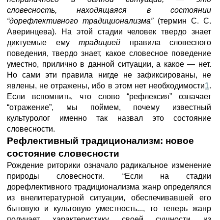
словесность, находящаяся в состоянии
“дорефлективного традиционализма”
(термин С. С.
Аверинцева). На этой стадии человек твердо знает
диктуемые ему
традицией
правила словесного
поведения, твердо знает, какое словесное поведение
уместно, прилично в данной ситуации, а какое — нет.
Но сами эти правила нигде не зафиксированы, не
явлены, не отражены, ибо в этом нет необходимости
1
.
Если вспомнить, что слово “рефлексия” означает
“отражение”, мы поймем, почему известный
культуролог именно так назвал это состояние
словесности.
Рефлективный традиционализм:
новое
состояние словесности
Рождение риторики означало радикальное изменение
природы словесности. “Если на стадии
дорефлективного традиционализма жанр определялся
из внелитературной ситуации, обеспечивавшей его
бытовую и культовую уместность..., то теперь жанр
получает характеристику своей сущности из