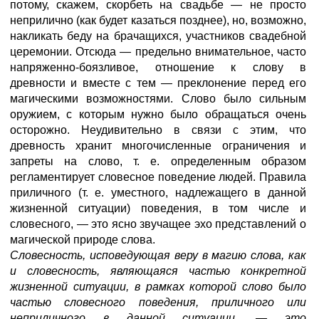
потому, скажем, скорбеть на свадьбе — не просто
неприлично (как будет казаться позднее), но, возможно,
накликать беду на брачащихся, участников свадебной
церемонии. Отсюда — предельно внимательное, часто
напряженно-боязливое, отношение к слову в
древности и вместе с тем — преклонение перед его
магическими возможностями. Слово было сильным
оружием, с которым нужно было обращаться очень
осторожно. Неудивительно в связи с этим, что
древность хранит многочисленные ограничения и
запреты на слово, т. е. определенным образом
регламентирует словесное поведение людей. Правила
приличного (т. е. уместного, надлежащего в данной
жизненной ситуации) поведения, в том числе и
словесного, — это ясно звучащее эхо представлений о
магической природе слова.
Словесность, исповедующая веру в магию слова, как
и сло
весность, являющаяся частью конкретной
жизненной ситуации, в рамках которой слово было
частью словесного поведения, приличного или
неприличного в данной ситуации, — это