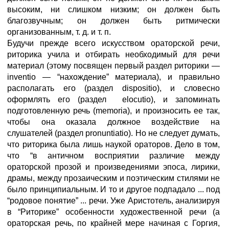
высоким, ни слишком низким; он должен быть
благозвучным; он должен быть ритмически
организованным, т. д. и т. п.
Будучи прежде всего искусством ораторской речи,
риторика учила и отбирать необходимый для речи
материал (этому посвящен первый раздел риторики —
inventio — “нахождение” материала), и правильно
располагать его (раздел dispositio), и словесно
оформлять его (раздел elocutio), и запоминать
подготовленную речь (memoria), и произносить ее так,
чтобы она оказала должное воздействие на
слушателей (раздел pronuntiatio). Но не следует думать,
что риторика была лишь наукой ораторов. Дело в том,
что “в античном восприятии различие между
ораторской прозой и произведениями эпоса, лирики,
драмы, между прозаическим и поэтическим стилями не
было принципиальным. И то и другое подпадало ... под
“родовое понятие” ... речи. Уже Аристотель, анализируя
в “Риторике” особенности художественной речи (а
ораторская речь, по крайней мере начиная с Горгия,