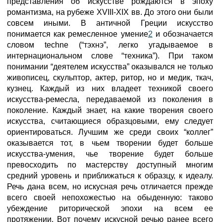
представления об искусстве рождаются в эпоху
романтизма, на рубеже XVIII-XIX вв. До этого они были
совсем иными. В античной Греции искусство
понимается как ремесленное умение
2
и обозначается
словом techne (“тэхнэ”, легко угадываемое в
интернациональном слове “техника”). При таком
понимании “деятелем искусства” оказывался не только
живописец, скульптор, актер, ритор, но и медик, ткач,
кузнец. Каждый из них владеет техникой своего
искусства-ремесла, передаваемой из поколения в
поколение. Каждый знает, на какие творения своего
искусства, считающиеся образцовыми, ему следует
ориентироваться. Лучшим же среди своих “коллег”
оказывается тот, в чьем творении будет больше
искусства-умения, чье творение будет больше
превосходить по мастерству доступный многим
средний уровень и приближаться к образцу, к идеалу.
Речь дана всем, но искусная речь отличается прежде
всего своей непохожестью на обыденную: таково
убеждение риторической эпохи на всем ее
протяжении. Вот почему искусной речью ранее всего