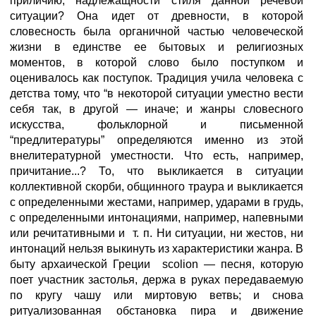
приличию, надлежащности стиля данной речевой
ситуации? Она идет от древности, в которой
словесность была органичной частью человеческой
жизни в единстве ее бытовых и религиозных
моментов, в которой слово было поступком и
оценивалось как поступок. Традиция учила человека с
детства тому, что “в некоторой ситуации уместно вести
себя так, в другой — иначе; и жанры словесного
искусства, фольклорной и письменной
“предлитературы” определяются именно из этой
внелитературной уместности. Что есть, например,
причитание...? То, что выкликается в ситуации
коллективной скорби, общинного траура и выкликается
с определенными жестами, например, ударами в грудь,
с определенными интонациями, например, напевными
или речитативными и т. п. Ни ситуации, ни жестов, ни
интонаций нельзя выкинуть из характеристики жанра. В
быту архаической Греции scolion — песня, которую
поет участник застолья, держа в руках передаваемую
по кругу чашу или миртовую ветвь; и снова
ритуализованная обстановка пира и движение