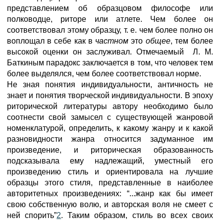
представлением об образцовом философе или
полководце, риторе или атлете. Чем более он
соответствовал этому образцу, т. е. чем более полно он
воплощал в себе как в
частном
это
общее
, тем более
высокой оценки он заслуживал. Отмечаемый Л. М.
Баткиным парадокс заключается в том, что человек тем
более выделялся, чем более соответствовал норме.
Не зная понятия индивидуальности, античность не
знает и понятия творческой индивидуальности. В эпоху
риторической литературы автору необходимо было
соотнести свой замысел с существующей жанровой
номенклатурой, определить, к какому жанру и к какой
разновидности жанра относится задуманное им
произведение, и риторическая образованность
подсказывала ему надлежащий, уместный его
произведению стиль и ориентировала на лучшие
образцы этого стиля, представленные в наиболее
авторитетных произведениях: “...жанр как бы имеет
свою собственную волю, и авторская воля не смеет с
ней спорить”
2
. Таким образом, стиль во всех своих