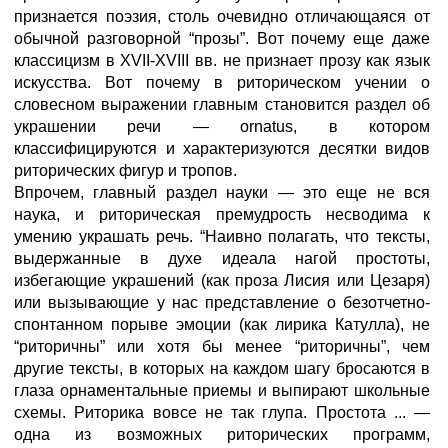
признается поэзия, столь очевидно отличающаяся от
обычной разговорной “прозы”. Вот почему еще даже
классицизм в XVII-XVIII вв. не признает прозу как язык
искусства. Вот почему в риторическом учении о
словесном выражении главным становится раздел об
украшении речи — ornatus, в котором
классифицируются и характеризуются десятки видов
риторических фигур и тропов.
Впрочем, главный раздел науки — это еще не вся
наука, и риторическая премудрость несводима к
умению украшать речь. “Наивно полагать, что тексты,
выдержанные в духе идеала нагой простоты,
избегающие украшений (как проза Лисия или Цезаря)
или вызывающие у нас представление о безотчетно-
спонтанном порыве эмоции (как лирика Катулла), не
“риторичны” или хотя бы менее “риторичны”, чем
другие тексты, в которых на каждом шагу бросаются в
глаза орнаментальные приемы и выпирают школьные
схемы. Риторика вовсе не так глупа. Простота ... —
одна из возможных риторических программ,