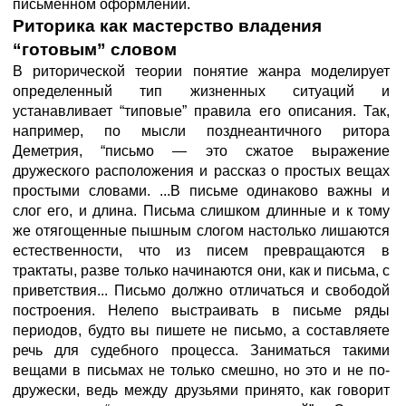
письменном оформлении.
Риторика как мастерство
владения
“готовым” словом
В риторической теории понятие жанра моделирует
определенный тип жизненных ситуаций и
устанавливает “типовые” правила его описания. Так,
например, по мысли позднеантичного ритора
Деметрия, “письмо — это сжатое выражение
дружеского расположения и рассказ о простых вещах
простыми словами. ...В письме одинаково важны и
слог его, и длина. Письма слишком длинные и к тому
же отягощенные пышным слогом настолько лишаются
естественности, что из писем превращаются в
трактаты, разве только начинаются они, как и письма, с
приветствия... Письмо должно отличаться и свободой
построения. Нелепо выстраивать в письме ряды
периодов, будто вы пишете не письмо, а составляете
речь для судебного процесса. Заниматься такими
вещами в письмах не только смешно, но это и не по-
дружески, ведь между друзьями принято, как говорит