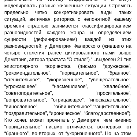
моделировать разные жизненные ситуации. Стремясь
предельно четко конкретизировать виды таких
ситуаций, античная риторика с непонятной нашему
времени страстью занимается классифицированием
разновидностей каждого жанра и определением
сущности (дефинированием) каждой из этих
разновидностей: у Деметрия Фалерского (жившего на
четыре столетия ранее цитированного нами выше
Деметрия, автора трактата “О стиле”) “...выделен 21 тип
эпистолярного творчества (письмо “дружеское”,
“рекомендательное”, “порицательное”, “бранное”,
“утешительное”, “укоризненное”, “увещевательное”,
“угрожающее”, “насмешливое”, “хвалебное”,
“советоподательное”, “просительное”,
“вопрошательное”, “отрицающее”, “иносказательное”,
“винословное”, “обвинительное”,“защитительное”,
“поздравительное”, “ироническое”, “благодарственное”).
Кто хочет, может прочитать у Деметрия, чем именно
“порицательное” письмо отличается, во-первых, от
“бранного”, во-вторых, от “укоризненного”. Но на этом