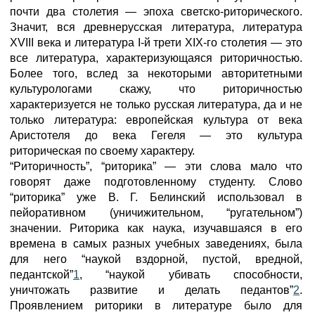
почти два столетия — эпоха светско-риторического.
Значит, вся древнерусская литература, литература
XVIII века и литература I-й трети XIX-го столетия — это
все литература, характеризующаяся риторичностью.
Более того, вслед за некоторыми авторитетными
культурологами скажу, что риторичностью
характеризуется не только русская литература, да и не
только литература: европейская культура от века
Аристотеля до века Гегеля — это культура
риторическая по своему характеру.
“Риторичность”, “риторика” — эти слова мало что
говорят даже подготовленному студенту. Слово
“риторика” уже В. Г. Белинский использовал в
пейоративном (уничижительном, “ругательном”)
значении. Риторика как наука, изучавшаяся в его
времена в самых разных учебных заведениях, была
для него “наукой вздорной, пустой, вредной,
педантской”
1
, “наукой убивать способности,
уничтожать развитие и делать педантов”
2
.
Проявлением риторики в литературе было для