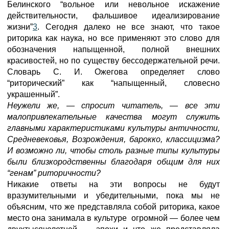
Белинского “вольное или невольное искажение
действительности, фальшивое идеализирование
жизни”
3
. Сегодня далеко не все знают, что такое
риторика как наука, но все применяют это слово для
обозначения напыщенной, полной внешних
красивостей, но по существу бессодержательной речи.
Словарь С. И. Ожегова определяет слово
“риторический” как “напыщенный, словесно
украшенный”.
Неужели же, — спросит читатель, — все эти
малопривлекательные качества могут служить
главными характеристиками культуры античности,
Средневековья, Возрождения, барокко, классицизма?
И возможно ли, чтобы столь разные типы культуры
были близкородственны благодаря общим для них
“генам” риторичности?
Никакие ответы на эти вопросы не будут
вразумительными и убедительными, пока мы не
объясним, что же представляла собой риторика, какое
место она занимала в культуре огромной — более чем