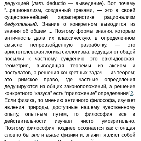
дедукцией (
лат.
deductio — выведение). Вот почему
“...рационализм, созданный греками, — это в своей
существеннейшей характеристике рационализм
дедуктивный
. Знание о конкретном выводится из
знания об общем ... Поэтому формы знания, которым
античность дала их классическую, в определенном
смысле непревзойденную разработку, — это
аристотелевская логика силлогизма, ведущая от общей
посылки к частному суждению; это евклидовская
геометрия, выводящая теоремы из аксиом и
постулатов, а решения конкретных задач — из теорем;
это римское право, где частные определения
дедуцируются из общих законоположений, а решение
конкретного “казуса” есть “приложение” определения”
2
.
Если физика, по мнению античного философа, изучает
явления природы, доступные нашему чувственному
опыту, опытным путем, то философия все в
действительности изучает чисто умозрительно.
Поэтому философия позднее осознается как стоящая
словно бы
вне
и
выше
физики и, значит, являет собой