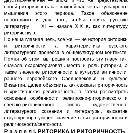
двухтысячелетней — эпохи и что же представляла
собой риторичность как важнейшая черта культурного
мышления этого периода. Такое объяснение
необходимо и для того, чтобы понять русскую
литературу XI — начала XIX в. как литературу
риторическую.
Но наша главная цель, все же, — не история риторики
и риторичности, а характеристика русского
литературного процесса в общекультурном контексте.
Помня об этом, мы решили построить эту главу так:
сначала охарактеризовать место и роль риторики, а
также значение риторичности в культуре античности,
раннего европейского Средневековья и культуре
Византии, далее объяснить, как связаны риторичность
и христианская религиозность, а затем рассмотреть
основные особенности религиозно-риторического и
светско-риторического типов художественно-
литературного сознания и литературы, высветив
структурообразующее значение в них риторичности и
религиозности/светскости.
Р а з д е л I. РИТОРИКА И РИТОРИЧНОСТЬ