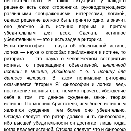
обстоятельствах). В таких ситуациях у каждого
решения есть свои сторонники, руководствующиеся
различными соображениями, интересами, логикой,
однако решение должно быть принято одно, а значит,
оно должно быть истинно верным и притом
убедительным для всех. Сделать истинное
убедительным — это и есть задача риторики.
Если философия — наука об объективной истине,
логика — наука о способах приближения к истине, то
риторика — это наука о человеческом восприятии
истины, о превращении объективной,
внеличной
истины
в
мнение
,
убеждение
, т. е. в
истину для
данного человека
. В таком понимании риторика
оказывается “вторым Я” философии и логики, ведь
постижение истины есть, помимо прочего, убеждение
себя в том, что данное суждение, закон, теория
истинны. По мнению Аристотеля, чем более истинным
является суждение, тем более оно убедительно.
Отсюда следует, что ритор должен быть философом,
ибо высшей убедительности он достигает лишь тогда,
когда владеет истиной. Отсюда следует, что и философ