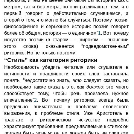
Геродота, и тем не менее они были бы историей как с
метром, так и без метра; но они различаются тем, что
первый говорит о действительно случившемся, а
второй о том, что могло бы случиться. Поэтому поэзия
философичнее и серьезнее истории: поэзия говорит
более об общем, история — о единичном”
1
. Вот почему
искусство поэзии (в старом — широком — значении
этого слова) оказывается “подведомственным”
риторике. Но не только поэтому.
“Стиль” как категория риторики
Необходимость убедить читателя или слушателя в
истинности и правдивости своих слов заставляла
понять: “недостаточно знать,
что
следует сказать, но
необходимо также сказать это,
как должно
; это много
способствует тому, чтобы речь произвела нужное
впечатление”
2
. Вот почему риторика всегда была
предельно внимательна к проблеме словесного
выражения, к проблеме стиля. Уже Аристотель в
трактате о риторическом искусстве подробно
характеризует требования, предъявляемые к стилю: он
должен быть ясным; он не должен быть ни слишком