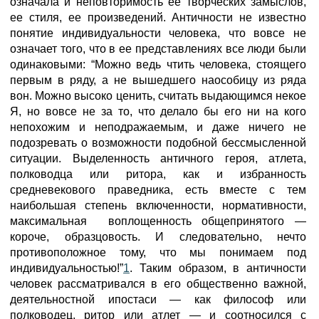
означала и неповторимость ее творческих замыслов,
ее стиля, ее произведений. Античности не известно
понятие индивидуальности человека, что вовсе не
означает того, что в ее представлениях все люди были
одинаковыми: “Можно ведь чтить человека, стоящего
первым в ряду, а не вышедшего наособицу из ряда
вон. Можно высоко ценить, считать выдающимся некое
Я, но вовсе не за то, что делало бы его ни на кого
непохожим и неподражаемым, и даже ничего не
подозревать о возможности подобной бессмысленной
ситуации. Выделенность античного героя, атлета,
полководца или ритора, как и избранность
средневекового праведника, есть вместе с тем
наибольшая степень включенности, нормативности,
максимальная воплощенность общепринятого —
короче, образцовость. И следовательно, нечто
противоположное тому, что мы понимаем под
индивидуальностью!”
1
. Таким образом, в античности
человек рассматривался в его общественно важной,
деятельностной ипостаси — как философ или
полководец, ритор или атлет — и соотносился с