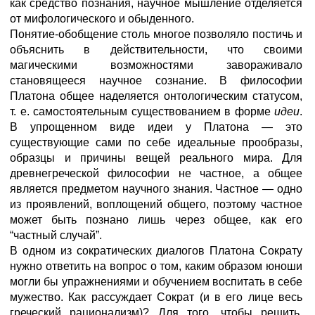
как средство познания, научное мышление отделяется
от мифологического и обыденного.
Понятие-обобщение столь многое позволяло постичь и
объяснить в действительности, что своими
магическими возможностями завораживало
становящееся научное сознание. В философии
Платона общее наделяется онтологическим статусом,
т. е. самостоятельным существованием в форме
идеи
.
В упрощенном виде идеи у Платона — это
существующие сами по себе идеальные прообразы,
образцы и причины вещей реального мира. Для
древнегреческой философии не частное, а общее
является предметом научного знания. Частное — одно
из проявлений, воплощений общего, поэтому частное
может быть познано лишь через общее, как его
“частный случай”.
В одном из сократических диалогов Платона Сократу
нужно ответить на вопрос о том, каким образом юноши
могли бы упражнениями и обучением воспитать в себе
мужество. Как рассуждает Сократ (и в его лице весь
греческий рационализм)? Для того, чтобы решить,