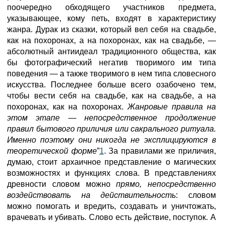
поочередно обходящего участников предмета,
указывающее, кому петь, входят в характеристику
жанра. Дурак из сказки, который вел себя на свадьбе,
как на похоронах, а на похоронах, как на свадьбе, —
абсолютный антиидеал традиционного общества, как
бы фотографический негатив творимого им типа
поведения — а также творимого в нем типа словесного
искусства. Последнее больше всего озабочено тем,
чтобы вести себя на свадьбе, как на свадьбе, а на
похоронах, как на похоронах.
Жанровые правила на
этом этапе — непосредственное продолжение
правил бытового приличия или сакрального ритуала.
Именно поэтому они никогда не эксплицируются в
теоретической форме
”
1
. За правилами же приличия,
думаю, стоит архаичное представление о магических
возможностях и функциях слова. В представлениях
древности словом можно
прямо, непосредственно
воздействовать на действительность
: словом
можно помогать и вредить, создавать и уничтожать,
врачевать и убивать. Слово есть действие, поступок. А