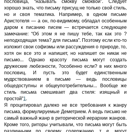
пословица, “называть смокву смоквой”. Следует
хорошо знать, что письму присущ не только свой стиль,
но и своя тематика. Например, в одном письме
Аристотеля — а он, по-видимому, обладал особенным
даром к писанию писем — встречается следующее
замечание: “Об этом я не пишу тебе, так как это ?
неподходящая тема? для письма”. Поэтому если кто-то
изложит свои софизмы или рассуждения о природе, то,
хотя он все это и напишет, но напишет он никак не
письмо... Однако красоту письма могут создать
дружеские любезности, ?особенно если? в них много
пословиц. И пусть это будет единственным
мудрствованием в письме — ведь пословицы
общедоступны и общеупотребительны... Вообще же
стиль письма смешивает два стиля: изящный и
простой”
1
.
Я процитировал далеко не все требования к жанру
письма, формулируемые Деметрием. А ведь письмо не
самый важный жанр в риторической иерархии жанров.
Кроме того, риторы учитывали, что письма могут быть
различными по своему содержанию, т. е. могут