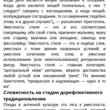
когда дело касается вещей безбожных и позорных.
Когда дело касается вещей похвальных, о них ?
следует? говорить с восхищением, а когда вещей,
возбуждающих сострадание, то со смирением; подобно
этому и в других случаях”
1
, — разъясняет Аристотель.
Уместность стиля — это и его соответствие
говорящему, ибо свой стиль приличен мальчику, мужу
или старику, мужчине или женщине, лаконцу или
фессалийцу. Уместность стиля — это и подбор слов,
уместных с точки зрения названных условий, и
уместное сочетание этих слов, и уместное
использование (или неиспользование) риторических
фигур. Уместность стиля — главная категория,
“центральный нерв” риторики, мерило достоинства
любой устной или письменной “речи”. По мнению
Аристотеля, “прекрасное и надлежащее — одно и то
же”.
Словесность на стадии
дорефлективного
традиционализма
Откуда в античной культуре эта тяга к уместности,