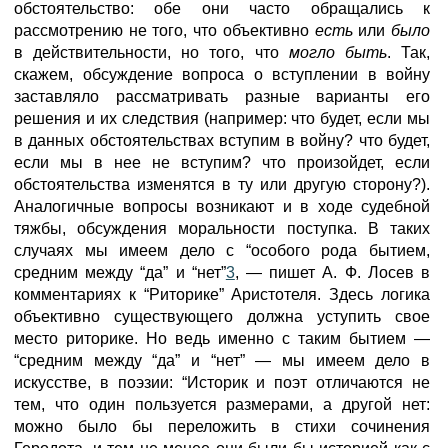
обстоятельство: обе они часто обращались к
рассмотрению не того, что объективно
есть
или
было
в действительности, но того, что
могло быть
. Так,
скажем, обсуждение вопроса о вступлении в войну
заставляло рассматривать разные варианты его
решения и их следствия (например: что будет, если мы
в данных обстоятельствах вступим в войну? что будет,
если мы в нее не вступим? что произойдет, если
обстоятельства изменятся в ту или другую сторону?).
Аналогичные вопросы возникают и в ходе судебной
тяжбы, обсуждения моральности поступка. В таких
случаях мы имеем дело с “особого рода бытием,
средним между “да” и “нет”
3
, — пишет А. Ф. Лосев в
комментариях к “Риторике” Аристотеля. Здесь логика
объективно существующего должна уступить свое
место риторике. Но ведь именно с таким бытием —
“средним между “да” и “нет” — мы имеем дело в
искусстве, в поэзии: “Историк и поэт отличаются не
тем, что один пользуется размерами, а другой нет:
можно было бы переложить в стихи сочинения