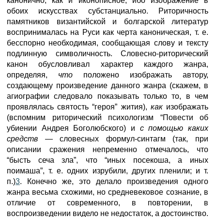
канонично, как и иконописное, ибо изображение в
обоих искусствах субстанциально. Риторичность
памятников византийской и болгарской литератур
воспринималась на Руси как черта каноническая, т. е.
бесспорно необходимая, сообщающая слову и тексту
подлинную символичность. Словесно-риторический
канон обусловливал характер каждого жанра,
определяя,
что
положено изображать автору,
создающему произведение данного жанра (скажем, в
агиографии следовало показывать только то, в чем
проявлялась святость “героя” жития),
как
изображать
(вспомним риторический психологизм “Повести об
убиении Андрея Боголюбского) и
с помощью каких
средств
— словесных формул-синтагм (так, при
описании сражения непременно отмечалось, что
“бысть сеча зла”, что “иных посекоша, а иных
поимаша”, т. е. одних изрубили, других пленили; и т.
п.)
3
. Конечно же, это делало произведения одного
жанра весьма схожими, но средневековое сознание, в
отличие от современного, в повторении, в
воспроизведении видело не недостаток, а достоинство.