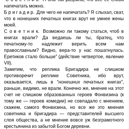
напечатать можно.
Б р и г а д и р. Для чего не напечатать? Я слыхал, сват,
что в нонешних печатных книгах врут не умнее жены
моей.
С о в е т н и к. Возможно ли такому статься, чтоб в
книгах врали? Да ведаешь ли ты, братец, что
печатному-то надлежит верить всем нам
православным? Видно, вера-то у нас пошатнулась.
Еретиков стало больше” (действие четвертое, явление
VII).
Заметим, что реплика Бригадира не слишком
противоречит реплике Советника, ибо врут,
оказывается, лишь в “
нонешних
печатных книгах”,
раньше, видимо, не врали. Конечно же, мнение на этот
счет не слишком образованных героев Фонвизина (к
тому же — героев комедии) не совпадало с мнением,
скажем, самого Фонвизина, но все же это мнения
советника и бригадира — представителей высшего
слоя общества, а не мнение вовсе уж безграмотного
крестьянина из забытой Богом деревни.