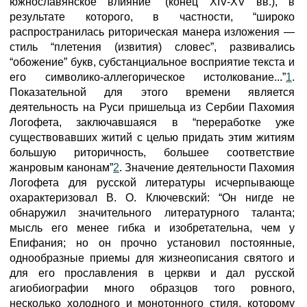
южнославянское влияние” (конец XIV-XV вв.), в
результате которого, в частности, “широко
распространилась риторическая манера изложения —
стиль “плетения (извития) словес”, развивались
“обожение” букв, субстанциальное восприятие текста и
его символико-аллегорическое истолкование...”
1
.
Показательной для этого времени является
деятельность на Руси пришельца из Сербии Пахомия
Логофета, заключавшаяся в “переработке уже
существовавших житий с целью придать этим житиям
большую риторичность, большее соответствие
жанровым канонам”
2
. Значение деятельности Пахомия
Логофета для русской литературы исчерпывающе
охарактеризовал В. О. Ключевский: “Он нигде не
обнаружил значительного литературного таланта;
мысль его менее гибка и изобретательна, чем у
Епифания; но он прочно установил постоянные,
однообразные приемы для жизнеописания святого и
для его прославления в церкви и дал русской
агиобиографии много образцов того ровного,
несколько холодного и монотонного стиля, которому