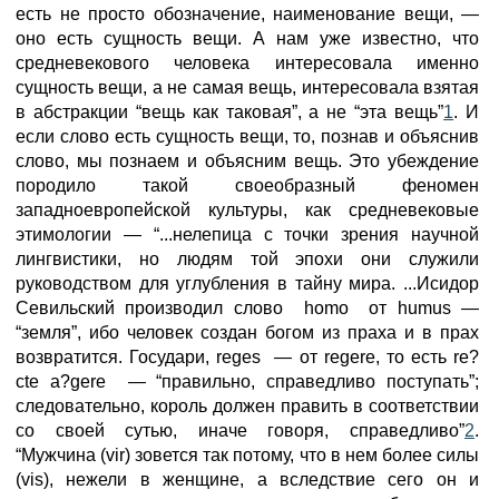
есть не просто обозначение, наименование вещи, —
оно есть сущность вещи. А нам уже известно, что
средневекового человека интересовала именно
сущность вещи, а не самая вещь, интересовала взятая
в абстракции “вещь как таковая”, а не “эта вещь”
1
. И
если слово есть сущность вещи, то, познав и объяснив
слово, мы познаем и объясним вещь. Это убеждение
породило такой своеобразный феномен
западноевропейской культуры, как средневековые
этимологии — “...нелепица с точки зрения научной
лингвистики, но людям той эпохи они служили
руководством для углубления в тайну мира. ...Исидор
Севильский производил слово homo от humus —
“земля”, ибо человек создан богом из праха и в прах
возвратится. Государи, reges — от regere, то есть re?
cte a?gere — “правильно, справедливо поступать”;
следовательно, король должен править в соответствии
со своей сутью, иначе говоря, справедливо”
2
.
“Мужчина (vir) зовется так потому, что в нем более силы
(vis), нежели в женщине, а вследствие сего он и