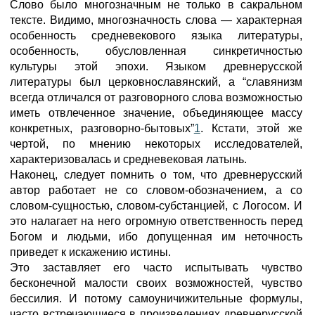
Слово было многозначным не только в сакральном
тексте. Видимо, многозначность слова — характерная
особенность средневекового языка литературы,
особенность, обусловленная синкретичностью
культуры этой эпохи. Языком древнерусской
литературы был церковнославянский, а “славянизм
всегда отличался от разговорного слова возможностью
иметь отвлеченное значение, объединяющее массу
конкретных, разговорно-бытовых”
1
. Кстати, этой же
чертой, по мнению некоторых исследователей,
характеризовалась и средневековая латынь.
Наконец, следует помнить о том, что древнерусский
автор работает не со словом-обозначением, а со
словом-сущностью, словом-субстанцией, с Логосом. И
это налагает на него огромную ответственность перед
Богом и людьми, ибо допущенная им неточность
приведет к искажению истины.
Это заставляет его часто испытывать чувство
бесконечной малости своих возможностей, чувство
бессилия. И потому самоуничижительные формулы,
часто встречающиеся в произведениях древнерусской