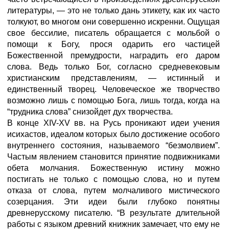
литературы, — это не только дань этикету, как их часто
толкуют, во многом они совершенно искренни. Ощущая
свое бессилие, писатель обращается с мольбой о
помощи к Богу, прося одарить его частицей
Божественной премудрости, наградить его даром
слова. Ведь только Бог, согласно средневековым
христианским представлениям, — истинный и
единственный творец. Человеческое же творчество
возможно лишь с помощью Бога, лишь тогда, когда на
“трудника слова” снизойдет дух творчества.
В конце XIV-XV вв. на Русь проникают идеи учения
исихастов, идеалом которых было достижение особого
внутреннего состояния, называемого “безмолвием”.
Частым явлением становится принятие подвижниками
обета молчания. Божественную истину можно
постигать не только с помощью слова, но и путем
отказа от слова, путем молчаливого мистического
созерцания. Эти идеи были глубоко понятны
древнерусскому писателю. “В результате длительной
работы с языком древний книжник замечает, что ему не