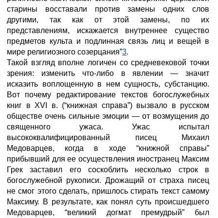
старины восставали против замены одних слов
другими, так как от этой замены, по их
представлениям, искажается внутреннее существо
предметов культа и подлинная связь лиц и вещей в
мире религиозного созерцания”
3
.
Такой взгляд вполне логичен со средневековой точки
зрения: изменить что-либо в явлении — значит
исказить воплощенную в нем сущность, субстанцию.
Вот почему редактирование текстов богослужебных
книг в XVI в. (“книжная справа”) вызвало в русском
обществе очень сильные эмоции — от возмущения до
священного ужаса. Ужас испытал
высококвалифицированный писец Михаил
Медоварцев, когда в ходе “книжной справы”
прибывший для ее осуществления иностранец Максим
Грек заставил его соскоблить несколько строк в
богослужебной рукописи. Дрожащий от страха писец
не смог этого сделать, пришлось стирать текст самому
Максиму. В результате, как понял суть происшедшего
Медоварцев, “великий догмат премудрый” был