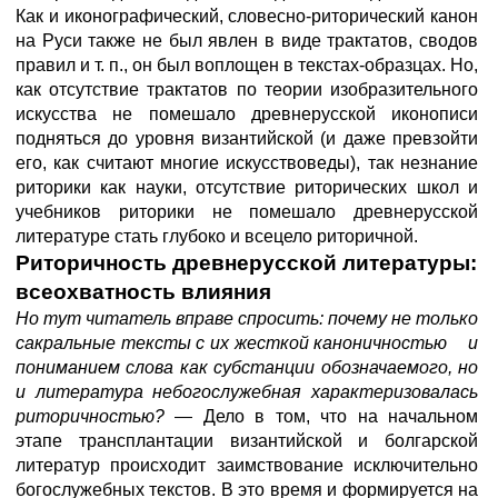
Как и иконографический, словесно-риторический канон
на Руси также не был явлен в виде трактатов, сводов
правил и т. п., он был воплощен в текстах-образцах. Но,
как отсутствие трактатов по теории изобразительного
искусства не помешало древнерусской иконописи
подняться до уровня византийской (и даже превзойти
его, как считают многие искусствоведы), так незнание
риторики как науки, отсутствие риторических школ и
учебников риторики не помешало древнерусской
литературе стать глубоко и всецело риторичной.
Риторичность древнерусской литературы:
всеохватность влияния
Но тут читатель вправе спросить: почему не только
сакральные тексты с их жесткой каноничностью и
пониманием слова как субстанции обозначаемого, но
и литература небогослужебная характеризовалась
риторичностью?
— Дело в том, что на начальном
этапе трансплантации византийской и болгарской
литератур происходит заимствование исключительно
богослужебных текстов. В это время и формируется на