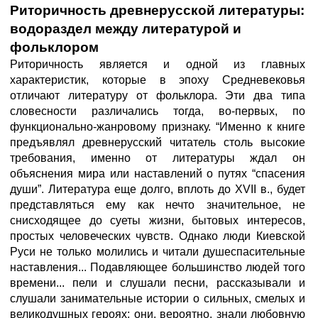
Риторичность древнерусской литературы:
водораздел между
литературой и
фольклором
Риторичность является и одной из главных
характеристик, которые в эпоху Средневековья
отличают литературу от фольклора. Эти два типа
словесности различались тогда, во-первых, по
функционально-жанровому признаку. “Именно к книге
предъявлял древнерусский читатель столь высокие
требования, именно от литературы ждал он
объяснения мира или наставлений о путях “спасения
души”. Литература еще долго, вплоть до XVII в., будет
представляться ему как нечто значительное, не
снисходящее до суеты жизни, бытовых интересов,
простых человеческих чувств. Однако люди Киевской
Руси не только молились и читали душеспасительные
наставления... Подавляющее большинство людей того
времени... пели и слушали песни, рассказывали и
слушали занимательные истории о сильных, смелых и
великодушных героях; они, вероятно, знали любовную