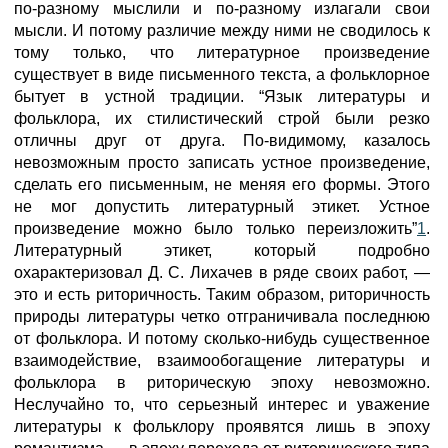
по-разному мыслили и по-разному излагали свои
мысли. И потому различие между ними не сводилось к
тому только, что литературное произведение
существует в виде письменного текста, а фольклорное
бытует в устной традиции. “Язык литературы и
фольклора, их стилистический строй были резко
отличны друг от друга. По-видимому, казалось
невозможным просто записать устное произведение,
сделать его письменным, не меняя его формы. Этого
не мог допустить литературный этикет. Устное
произведение можно было только переизложить”
1
.
Литературный этикет, который подробно
охарактеризовал Д. С. Лихачев в ряде своих работ, —
это и есть риторичность. Таким образом, риторичность
природы литературы четко отграничивала последнюю
от фольклора. И потому сколько-нибудь существенное
взаимодействие, взаимообогащение литературы и
фольклора в риторическую эпоху невозможно.
Неслучайно то, что серьезный интерес и уважение
литературы к фольклору проявятся лишь в эпоху