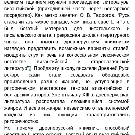
великим тщанием изучали произведения литературы
византийской (приходившей часто через болгарское
посредство). Как метко заметил О. В. Творогов, “Русь
стала читать чужое раньше, чем писать свое”
1
, и “это
был богатый материал для читательского и
писательского опыта, прекрасная школа литературного
языка; она помогла древнерусским книжникам
наглядно представить возможные варианты стилей,
изощрить слух и речь на колоссальном лексическом
богатстве византийской и старославянской
литератур”
2
. Пройдя эту школу, писатели Древней Руси
вскоре сами стали создавать образцовые
произведения разных жанров, не уступающие в
риторическом мастерстве текстам византийских и
болгарских авторов. Уже к началу XIII в. древнерусская
литература располагала сложившейся системой
жанров. И все эти жанры, независимо от выполняемой
каждым из них функции, характеризовались
риторичностью.
Но почему древнерусский книжник, способный
блестяще быстро освоить богатый опыт византийской