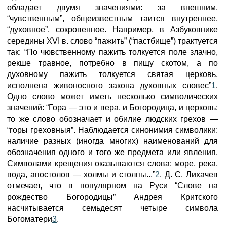
обладает двумя значениями: за внешним,
“чувственным”, общеизвестным таится внутреннее,
“духовное”, сокровенное. Например, в Азбуковнике
середины XVI в. слово “пажить” (“пастбище”) трактуется
так: “По чювственному пажить толкуется поле злачно,
рекше травное, потребно в пищу скотом, а по
духовному пажить толкуется святая церковь,
исполнена живоносного закона духовных словес”
1
.
Одно слово может иметь несколько символических
значений: “Гора — это и вера, и Богородица, и церковь;
то же слово обозначает и обилие людских грехов —
“горы греховныя”. Наблюдается синонимия символики:
наличие разных (иногда многих) наименований для
обозначения одного и того же предмета или явления.
Символами крещения оказываются слова: море, река,
вода, апостолов — холмы и столпы...”
2
. Д. С. Лихачев
отмечает, что в популярном на Руси “Слове на
рождество Богородицы” Андрея Критского
насчитывается семьдесят четыре символа
Богоматери
3
.