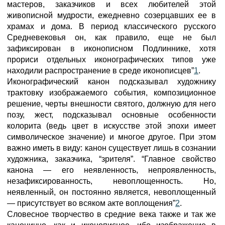
мастеров, заказчиков и всех любителей этой
живописной мудрости, ежедневно созерцавших ее в
храмах и дома. В период классического русского
Средневековья он, как правило, еще не был
зафиксирован в иконописном Подлиннике, хотя
прориси отдельных иконографических типов уже
находили распространение в среде иконописцев”
1
.
Иконографический канон подсказывал художнику
трактовку изображаемого события, композиционное
решение, черты внешности святого, должную для него
позу, жест, подсказывал основные особенности
колорита (ведь цвет в искусстве этой эпохи имеет
символическое значение) и многое другое. При этом
важно иметь в виду: канон существует лишь в сознании
художника, заказчика, “зрителя”. “Главное свойство
канона — его неявленность, непроявленность,
незафиксированность, невоплощенность. Но,
неявленный, он постоянно является, невоплощенный
— присутствует во всяком акте воплощения”
2
.
Словесное творчество в средние века также и так же