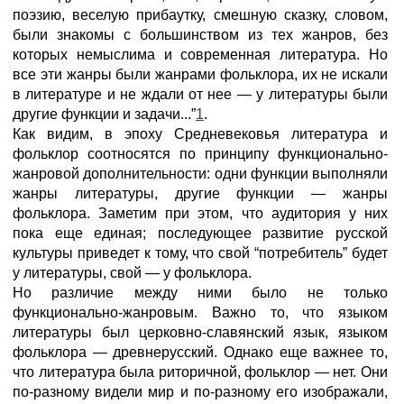
поэзию, веселую прибаутку, смешную сказку, словом,
были знакомы с большинством из тех жанров, без
которых немыслима и современная литература. Но
все эти жанры были жанрами фольклора, их не искали
в литературе и не ждали от нее — у литературы были
другие функции и задачи...”
1
.
Как видим, в эпоху Средневековья литература и
фольклор соотносятся по принципу функционально-
жанровой дополнительности: одни функции выполняли
жанры литературы, другие функции — жанры
фольклора. Заметим при этом, что аудитория у них
пока еще единая; последующее развитие русской
культуры приведет к тому, что свой “потребитель” будет
у литературы, свой — у фольклора.
Но различие между ними было не только
функционально-жанровым. Важно то, что языком
литературы был церковно-славянский язык, языком
фольклора — древнерусский. Однако еще важнее то,
что литература была риторичной, фольклор — нет. Они
по-разному видели мир и по-разному его изображали,