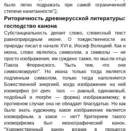
было легко подражать при самой ограниченной
степени начитанности”
3
.
Риторичность древнерусской литературы:
господство канона
Субстанциальность делает слово, словесный текст
равноприродным иконе. О тождественности их
природы писал в начале XVI в. Иосиф Волоцкий. Как и
икона, слово являлось символом, а символы — не
просто изображения, им суждено также, по мысли отца
Павла Флоренского, “быть тем, что они
символизируют”. Но икона только тогда является
подлинным символом, только тогда наполняется
Божественной энергией, когда изображение на ней
изоморфно (от
греч
. isos — равный, одинаковый,
подобный и morphe — форма) изображаемому; в
противном случае она не обладает благодатью. Но как
было знать художнику, какое изображение является
изоморфным, а какое — нет? Критерием такого
изоморфизма был иконографический канон.
“Художественный канон возник в процессе