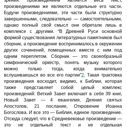
зрения: произведением является весь текст,
произведениями же являются отдельные его части.
Будучи произведениями, эти части были структурно
завершенными, следовательно — самостоятельными,
однако полный свой смысл они обретали лишь в
комплексе с другими. “В Древней Руси основной
формой существования литературных памятников был
сборник, а произведение воспринималось в окружении
других сочинений, помещенных вместе с ним под
одним переплетом. Сборник — это своеобразный
симфонический оркестр, понять музыку которого
можно только тогда, когда внимательно
вслушиваешься во все его партии”
2
. Такая трактовка
произведения восходит, видимо, к Библии, которая
также представляет собой целый комплекс
произведений: Ветхий Завет включает в себя 39 книг,
Новый Завет — 4 евангелия, Деяния святых
Апостолов, 21 послание, Откровение Иоанна
Богослова. И все это — Библия, единое произведение.
Отсюда следует, что в Средневековье произведение —
это не отдельный текст и не отдельная