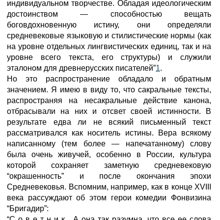
индивидуальном творчестве. Обладая идеологическим
достоинством — способностью вещать
боговдохновенную истину, они определяли
средневековые языковую и стилистические нормы (как
на уровне отдельных лингвистических единиц, так и на
уровне всего текста, его структуры) и служили
эталоном для древнерусских писателей”
1
.
Но это распространение обладало и обратным
значением. Я имею в виду то, что сакральные тексты,
распространяя на несакральные действие канона,
отбрасывали на них и отсвет своей истинности. В
результате едва ли не всякий письменный текст
рассматривался как носитель истины. Вера всякому
написанному (тем более — напечатанному) слову
была очень живучей, особенно в России, культура
которой сохраняет заметную средневековую
“окрашенность” и после окончания эпохи
Средневековья. Вспомним, например, как в конце XVIII
века рассуждают об этом герои комедии Фонвизина
“Бригадир”:
“С о в е т н и к. А она так разумна, что все ее слова