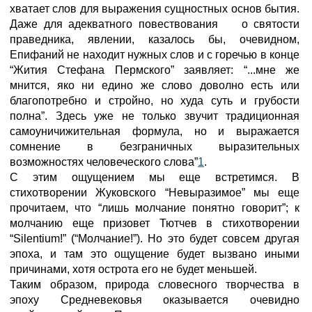
хватает слов для выражения сущностных основ бытия.
Даже для адекватного повествования о святости
праведника, явлении, казалось бы, очевидном,
Епифаний не находит нужных слов и с горечью в конце
“Жития Стефана Пермского” заявляет: “...мне же
мнится, яко ни едино же слово доволно есть или
благопотребно и стройно, но худа суть и грубости
полна”. Здесь уже не только звучит традиционная
самоуничижительная формула, но и выражается
сомнение в безграничных выразительных
возможностях человеческого слова”
1
.
С этим ощущением мы еще встретимся. В
стихотворении Жуковского “Невыразимое” мы еще
прочитаем, что “лишь молчание понятно говорит”; к
молчанию еще призовет Тютчев в стихотворении
“Silentium!” (“Молчание!”). Но это будет совсем другая
эпоха, и там это ощущение будет вызвано иными
причинами, хотя острота его не будет меньшей.
Таким образом, природа словесного творчества в
эпоху Средневековья оказывается очевидно