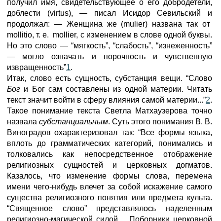
получил имя, свидетельствующее о его добродетели,
доблести (virtus), — писал Исидор Севильский и
продолжал: — Женщина же (mulier) названа так от
mollitio, т. е. mollier, с изменением в слове одной буквы.
Но это слово — “мягкость”, “слабость”, “изнеженность”
— могло означать и порочность и чувственную
извращенность”
1
.
Итак, слово есть сущность, субстанция вещи. “Слово
Бог
и Бог сам составлены из одной материи. Читать
текст значит войти в сферу влияния самой материи...”
2
.
Такое понимание текста Светла Матхаузерова точно
назвала
субстанциальным
. Суть этого понимания В. В.
Виноградов охарактеризовал так: “Все формы языка,
вплоть до грамматических категорий, понимались и
толковались как непосредственное отображение
религиозных сущностей и церковных догматов.
Казалось, что изменение формы слова, перемена
имени чего-нибудь влечет за собой искажение самого
существа религиозного понятия или предмета культа.
“Священное слово” представлялось наделенным
религиозно-магической силой. ...Поборники церковной