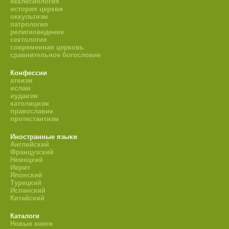
екклесиология
история церкви
оккультизм
патрология
религиоведение
сектология
современная церковь
сравнительное богословие
Конфессии
атеизм
ислам
иудаизм
католицизм
православие
протестантизм
Иностранные языки
Английский
Французский
Немецкий
Иврит
Японский
Турецкий
Испанский
Китайский
Каталоги
Новые книги