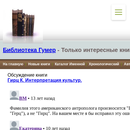
Библиотека Гумер
- Только интересные кни
На главную
|
Новые книги
|
Каталог Именной
|
Хронологический
|
Ав
Обсуждение книги
Гирц К. Интерпретация культур.