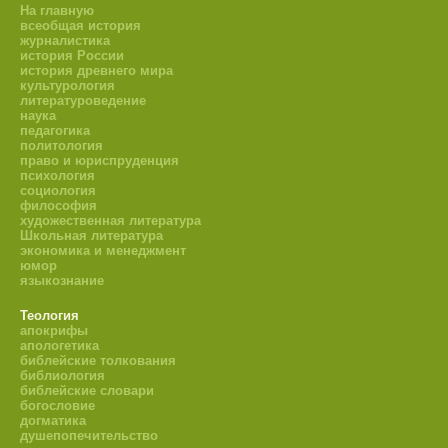
На главную
всеобщая история
журналистика
история России
история древнего мира
культурология
литературоведение
наука
педагогика
политология
право и юриспруденция
психология
социология
философия
художественная литература
Школьная литература
экономика и менеджмент
юмор
языкознание
Теология
апокрифы
апологетика
библейские толкования
библиология
библейские словари
богословие
догматика
душепопечительство