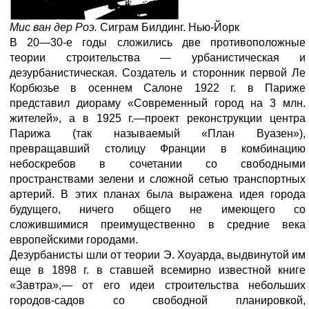
Мис ван дер Роэ.
Сиграм Билдинг. Нью-Йорк
В 20—30-е годы сложились две противоположные
теории строительства — урбанистическая и
дезурбанистическая. Создатель и сторонник первой Ле
Корбюзье в осеннем Салоне 1922 г. в Париже
представил диораму «Современный город на 3 млн.
жителей», а в 1925 г.—проект реконструкции центра
Парижа (так называемый «План Вуазен»),
превращавший столицу Франции в комбинацию
небоскребов в сочетании со свободными
пространствами зелени и сложной сетью транспортных
артерий. В этих планах была выражена идея города
будущего, ничего общего не имеющего со
сложившимися преимущественно в средние века
европейскими городами.
Дезурбанисты шли от теории Э. Хоуарда, выдвинутой им
еще в 1898 г. в ставшей всемирно известной книге
«Завтра»,— от его идеи строительства небольших
городов-садов со свободной планировкой,