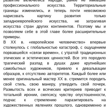
развитие включились народы, ранее не имевшие
профессионального искусства. Территориальные
границы изменились, и теперь почти невозможно
нарисовать картину развития только
западноевропейского искусства, не затрагивая
искусства стран других континентов. Поэтому мы и
позволяем себе в этой главе более расширительные
примеры.
В XX в. «европейское человечество» впервые
столкнулось с глобальностью катастроф, с ощущением
порвавшейся «связи времен», с утратой традиционных
этических и эстетических ценностей. Все это породило
трагический разлад в душах даже крупнейших
самобытных художников, привело к девальвации
образцов, к отсутствию авторитетов. Каждый более или
менее оригинальный мастер XX в. стремится породить
свой стиль, свою манеру, утвердить свой почерк.
Размытость всех и всяческих критериев приводит к
тотальной иронии, скепсису, чувству опустошенности,
подчас к стремлению паразитировать на
художественных явлениях прошлого, одновременно и