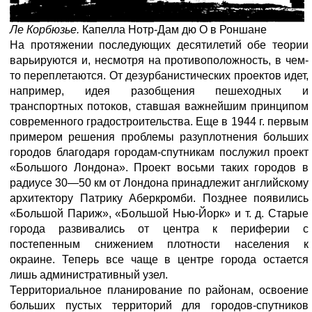
Ле Корбюзье.
Капелла Нотр-Дам дю О в Роншане
На протяжении последующих десятилетий обе теории
варьируются и, несмотря на противоположность, в чем-
то переплетаются. От дезурбанистических проектов идет,
например, идея разобщения пешеходных и
транспортных потоков, ставшая важнейшим принципом
современного градостроительства. Еще в 1944 г. первым
примером решения проблемы разуплотнения больших
городов благодаря городам-спутникам послужил проект
«Большого Лондона». Проект восьми таких городов в
радиусе 30—50 км от Лондона принадлежит английскому
архитектору Патрику Аберкромби. Позднее появились
«Большой Париж», «Большой Нью-Йорк» и т. д. Старые
города развивались от центра к периферии с
постепенным снижением плотности населения к
окраине. Теперь все чаще в центре города остается
лишь административный узел.
Территориальное планирование по районам, освоение
больших пустых территорий для городов-спутников