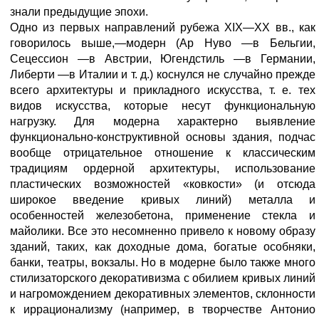
знали предыдущие эпохи.
Одно из первых направлений рубежа XIX—XX вв., как
говорилось выше,—модерн (Ар Нуво —в Бельгии,
Сецессион —в Австрии, Югендстиль —в Германии,
Либерти —в Италии и т. д.) коснулся не случайно прежде
всего архитектуры и прикладного искусства, т. е. тех
видов искусства, которые несут функциональную
нагрузку. Для модерна характерно выявление
функционально-конструктивной основы здания, подчас
вообще отрицательное отношение к классическим
традициям ордерной архитектуры, использование
пластических возможностей «ковкости» (и отсюда
широкое введение кривых линий) металла и
особенностей железобетона, применение стекла и
майолики. Все это несомненно привело к новому образу
зданий, таких, как доходные дома, богатые особняки,
банки, театры, вокзалы. Но в модерне было также много
стилизаторского декоративизма с обилием кривых линий
и нагромождением декоративных элементов, склонности
к иррационализму (например, в творчестве Антонио