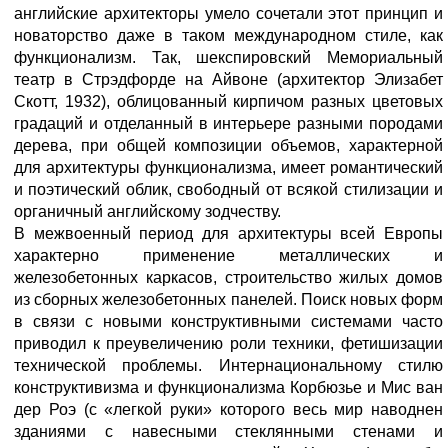
английские архитекторы умело сочетали этот принцип и
новаторство даже в таком международном стиле, как
функционализм. Так, шекспировский Мемориальный
театр в Стрэдфорде на Айвоне (архитектор Элизабет
Скотт, 1932), облицованный кирпичом разных цветовых
градаций и отделанный в интерьере разными породами
дерева, при общей композиции объемов, характерной
для архитектуры функционализма, имеет романтический
и поэтический облик, свободный от всякой стилизации и
органичный английскому зодчеству.
В межвоенный период для архитектуры всей Европы
характерно применение металлических и
железобетонных каркасов, строительство жилых домов
из сборных железобетонных панелей. Поиск новых форм
в связи с новыми конструктивными системами часто
приводил к преувеличению роли техники, фетишизации
технической проблемы. Интернациональному стилю
конструктивизма и функционализма Корбюзье и Мис ван
дер Роэ (с «легкой руки» которого весь мир наводнен
зданиями с навесными стеклянными стенами и