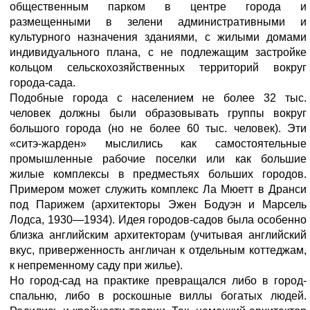
общественным парком в центре города и
размещенными в зелени административными и
культурного назначения зданиями, с жилыми домами
индивидуального плана, с не подлежащим застройке
кольцом сельскохозяйственных территорий вокруг
города-сада.
Подобные города с населением не более 32 тыс.
человек должны были образовывать группы вокруг
большого города (но не более 60 тыс. человек). Эти
«ситэ-жарден» мыслились как самостоятельные
промышленные рабочие поселки или как большие
жилые комплексы в предместьях больших городов.
Примером может служить комплекс Ла Мюетт в Дранси
под Парижем (архитекторы Эжен Бодуэн и Марсель
Лодса, 1930—1934). Идея городов-садов была особенно
близка английским архитекторам (учитывая английский
вкус, приверженность англичан к отдельным коттеджам,
к непременному саду при жилье).
Но город-сад на практике превращался либо в город-
спальню, либо в роскошные виллы богатых людей.