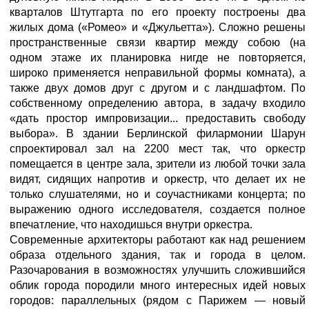
кварталов Штутгарта по его проекту построены два
жилых дома («Ромео» и «Джульетта»). Сложно решены
пространственные связи квартир между собою (на
одном этаже их планировка нигде не повторяется,
широко применяется неправильной формы комната), а
также двух домов друг с другом и с ландшафтом. По
собственному определению автора, в задачу входило
«дать простор импровизации... предоставить свободу
выбора». В здании Берлинской филармонии Шарун
спроектировал зал на 2200 мест так, что оркестр
помещается в центре зала, зрители из любой точки зала
видят, сидящих напротив и оркестр, что делает их не
только слушателями, но и соучастниками концерта; по
выражению одного исследователя, создается полное
впечатление, что находишься внутри оркестра.
Современные архитекторы работают как над решением
образа отдельного здания, так и города в целом.
Разочарования в возможностях улучшить сложившийся
облик города породили много интересных идей новых
городов: параллельных (рядом с Парижем — новый