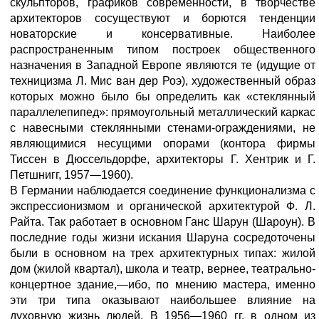
скульпторов, графиков современности, в творчестве
архитекторов сосуществуют и борются тенденции
новаторские и консервативные. Наиболее
распространенным типом построек общественного
назначения в Западной Европе являются те (идущие от
техницизма Л. Мис ван дер Роэ), художественный образ
которых можно было бы определить как «стеклянный
параллелепипед»: прямоугольный металлический каркас
с навесными стеклянными стенами-ограждениями, не
являющимися несущими опорами (контора фирмы
Тиссен в Дюссельдорфе, архитекторы Г. Хентрик и Г.
Петшнигг, 1957—1960).
В Германии наблюдается соединение функционализма с
экспрессионизмом и органической архитектурой Ф. Л.
Райта. Так работает в основном Ганс Шарун (Шароун). В
последние годы жизни искания Шаруна сосредоточены
были в основном на трех архитектурных типах: жилой
дом (жилой квартал), школа и театр, вернее, театрально-
концертное здание,—ибо, по мнению мастера, именно
эти три типа оказывают наибольшее влияние на
духовную жизнь людей. В 1956—1960 гг. в одном из