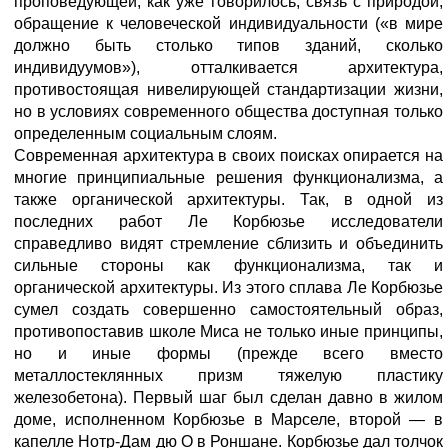
проповедующей, как уже говорилось, связь с природой,
обращение к человеческой индивидуальности («в мире
должно быть столько типов зданий, сколько
индивидуумов»), отталкивается архитектура,
противостоящая нивелирующей стандартизации жизни,
но в условиях современного общества доступная только
определенным социальным слоям.
Современная архитектура в своих поисках опирается на
многие принципиальные решения функционализма, а
также органической архитектуры. Так, в одной из
последних работ Ле Корбюзье исследователи
справедливо видят стремление сблизить и объединить
сильные стороны как функционализма, так и
органической архитектуры. Из этого сплава Ле Корбюзье
сумел создать совершенно самостоятельный образ,
противопоставив школе Миса не только иные принципы,
но и иные формы (прежде всего вместо
металлостеклянных призм тяжелую пластику
железобетона). Первый шаг был сделан давно в жилом
доме, исполненном Корбюзье в Марселе, второй — в
капелле Нотр-Дам дю О в Роншане. Корбюзье дал толчок