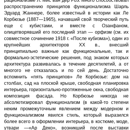
рационализме Л. Мис ван дер Роэ. Много способствовал
распространению принципов функционализма Шарль
Эдуард Жаннере, более известный в истории как Ле
Корбюзье (1887—1965), начавший свой творческий путь
еще с кубистами, и вместе с Озанфаном,
олицетворявший его последний этап — орфизм (см. их
совместное сочинение 1918 г. «После кубизма»), один из
крупнейших архитекторов XX в., внесший
принципиально важные как функциональные, так и
формально-эстетические решения, под знаком которых
архитектура развивалась в течение десятилетий, а от
многого не отказалась и по сей день. Достаточно
вспомнить «пять принципов» Ле Корбюзье: дом на
столбах, сад на плоской крыше, свободная планировка
интерьера, горизонтально-протяженные окна, свободная
композиция фасада. Но Корбюзье никогда не
абсолютизировал функционализм (в какой-то степени
неким промежуточным явлением между модерном и
функционализмом явился стиль, который выразился
более всего в оформлении интерьера, в костюме, моде,
утвари —«Ар Деко», возникший после выставки