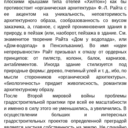
плоскими крышами типа отелей «Хилтон») как бы
противостоит «органическая архитектура» Ф.-Л. Райта с
ее акцентом на уникальность, неповторимость
архитектурного образа, сообразованность со вкусом
заказчика, а, главное, с идеей проникновения здания в
природу, в пейзаж (или, наоборот, пейзажа в здание. См.
знаменитое творение Райта «Дом у водопада», или
«Дом-водопад» в Пенсильвании). Во имя «идеи
непрерывности» Райт призывал к отказу от ордерных
принципов: от пилястр, колонн, балок, карнизов,
антаблементов. Иногда здание стилизуется под
природные формы: дерево, пчелиный улей и т. д., ибо, по
мысли сторонников «органической архитектуры»,
«биологичность» придает живописность, романтизм
архитектурному образу.
После Второй мировой войны проблемы
градостроительной практики при всей ее масштабности
и именно в силу этого не уменьшились, а увеличились. В
осуществлении больших и интересных
градостроительных проектов определенной преградой
является частная собственность на землю. Не случайно