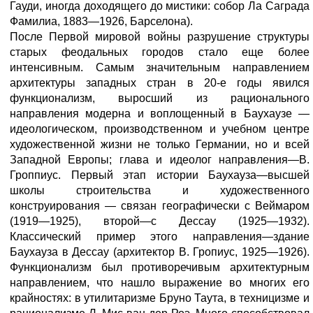
Гауди, иногда доходящего до мистики: собор Ла Саграда
Фамилиа, 1883—1926, Барселона).
После Первой мировой войны разрушение структуры
старых феодальных городов стало еще более
интенсивным. Самым значительным направлением
архитектуры западных стран в 20-е годы явился
функционализм, выросший из рационального
направления модерна и воплощенный в Баухаузе —
идеологическом, производственном и учебном центре
художественной жизни не только Германии, но и всей
Западной Европы; глава и идеолог направления—В.
Гроппиус. Первый этап истории Баухауза—высшей
школы строительства и художественного
конструирования — связан географически с Веймаром
(1919—1925), второй—с Дессау (1925—1932).
Классический пример этого направления—здание
Баухауза в Дессау (архитектор В. Гропиус, 1925—1926).
Функционализм был противоречивым архитектурным
направлением, что нашло выражение во многих его
крайностях: в утилитаризме Бруно Таута, в техницизме и