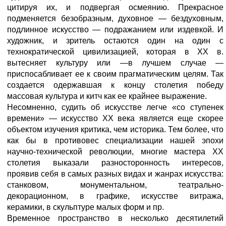
цитируя их, и подвергая осмеянию. Прекрасное
подменяется безобразным, духовное — бездуховным,
подлинное искусство — подражанием или издевкой. И
художник, и зритель остаются один на один с
технократической цивилизацией, которая в XX в.
вытесняет культуру или —в лучшем случае —
приспосабливает ее к своим прагматическим целям. Так
создается одержавшая к концу столетия победу
массовая культура и китч как ее крайнее выражение.
Несомненно, судить об искусстве легче «со ступенек
времени» — искусство XX века является еще скорее
объектом изучения критика, чем историка. Тем более, что
как бы в противовес специализации нашей эпохи
научно-технической революции, многие мастера XX
столетия выказали разносторонность интересов,
проявив себя в самых разных видах и жанрах искусства:
станковом, монументальном, театрально-
декорационном, в графике, искусстве витража,
керамики, в скульптуре малых форм и пр.
Временное пространство в несколько десятилетий