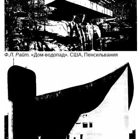
Ф.Л. Райт.
«Дом-водопад». США, Пенсильвания