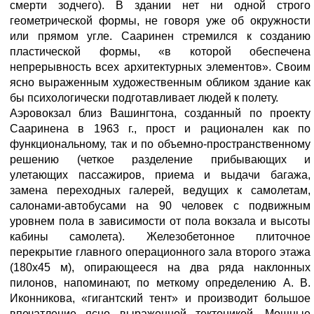
смерти зодчего). В здании нет ни одной строго
геометрической формы, не говоря уже об окружности
или прямом угле. Сааринен стремился к созданию
пластической формы, «в которой обеспечена
непрерывность всех архитектурных элементов». Своим
ясно выраженным художественным обликом здание как
бы психологически подготавливает людей к полету.
Аэровокзал близ Вашингтона, созданный по проекту
Сааринена в 1963 г., прост и рационален как по
функциональному, так и по объемно-пространственному
решению (четкое разделение прибывающих и
улетающих пассажиров, приема и выдачи багажа,
замена переходных галерей, ведущих к самолетам,
салонами-автобусами на 90 человек с подвижным
уровнем пола в зависимости от пола вокзала и высоты
кабины самолета). Железобетонное плиточное
перекрытие главного операционного зала второго этажа
(180х45 м), опирающееся на два ряда наклонных
пилонов, напоминают, по меткому определению А. В.
Иконникова, «гигантский тент» и производит большое
впечатление ясно выраженной тектоникой. Мощные