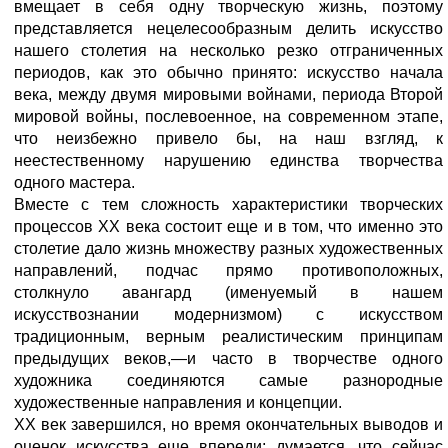
вмещает в себя одну творческую жизнь, поэтому
представляется нецелесообразным делить искусство
нашего столетия на несколько резко отграниченных
периодов, как это обычно принято: искусство начала
века, между двумя мировыми войнами, периода Второй
мировой войны, послевоенное, на современном этапе,
что неизбежно привело бы, на наш взгляд, к
неестественному нарушению единства творчества
одного мастера.
Вместе с тем сложность характеристики творческих
процессов XX века состоит еще и в том, что именно это
столетие дало жизнь множеству разных художественных
направлений, подчас прямо противоположных,
столкнуло авангард (именуемый в нашем
искусствознании модернизмом) с искусством
традиционным, верным реалистическим принципам
предыдущих веков,—и часто в творчестве одного
художника соединяются самые разнородные
художественные направления и концепции.
XX век завершился, но время окончательных выводов и
оценок искусства еще впереди; думается, что сейчас