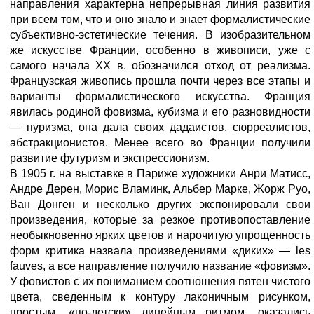
направления характерна непрерывная линия развития
при всем том, что и оно знало и знает формалистические
субъективно-эстетические течения. В изобразительном
же искусстве Франции, особенно в живописи, уже с
самого начала XX в. обозначился отход от реализма.
Французская живопись прошла почти через все этапы и
варианты формалистического искусства. Франция
явилась родиной фовизма, кубизма и его разновидности
— пуризма, она дала своих дадаистов, сюрреалистов,
абстракционистов. Менее всего во Франции получили
развитие футуризм и экспрессионизм.
В 1905 г. на выставке в Париже художники Анри Матисс,
Андре Дерен, Морис Вламинк, Альбер Марке, Жорж Руо,
Ван Донген и несколько других экспонировали свои
произведения, которые за резкое противопоставление
необыкновенно ярких цветов и нарочитую упрощенность
форм критика назвала произведениями «диких» — les
fauves, а все направление получило название «фовизм».
У фовистов с их пониманием соотношения пятен чистого
цвета, сведенным к контуру лаконичным рисунком,
простым, «по-детски» линейным ритмом, оказались