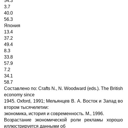
54.3
3.7
40.0
56.3
Япония
13.4
37.2
49.4
8.3
33.8
57.9
7.2
34.1
58.7
Составлено по: Crafts N., N. Woodward (eds.). The British
economy since
1945. Oxford, 1991; Мельянцев В. А. Восток и Запад во
втором тысячелетии:
экономика, история и современность. М., 1996.
Возрастание экономической роли рекламы хорошо
иллюстрируется данными об