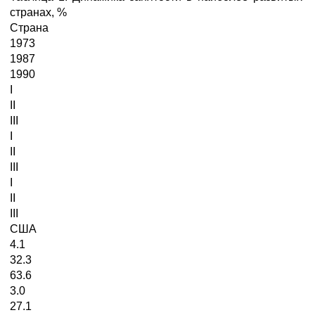
странах, %
Страна
1973
1987
1990
I
II
III
I
II
III
I
II
III
США
4.1
32.3
63.6
3.0
27.1