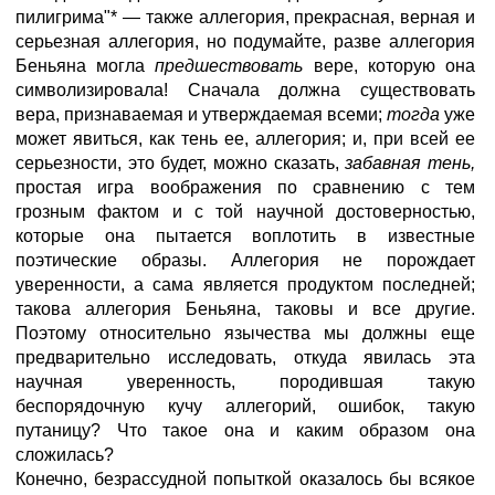
пилигрима"* — также аллегория, прекрасная, верная и
серьезная аллегория, но подумайте, разве аллегория
Беньяна могла
предшествовать
вере, которую она
символизировала! Сначала должна существовать
вера, признаваемая и утверждаемая всеми;
тогда
уже
может явиться, как тень ее, аллегория; и, при всей ее
серьезности, это будет, можно сказать,
забавная тень,
простая игра воображения по сравнению с тем
грозным фактом и с той научной достоверностью,
которые она пытается воплотить в известные
поэтические образы. Аллегория не порождает
уверенности, а сама является продуктом последней;
такова аллегория Беньяна, таковы и все другие.
Поэтому относительно язычества мы должны еще
предварительно исследовать, откуда явилась эта
научная уверенность, породившая такую
беспорядочную кучу аллегорий, ошибок, такую
путаницу? Что такое она и каким образом она
сложилась?
Конечно, безрассудной попыткой оказалось бы всякое