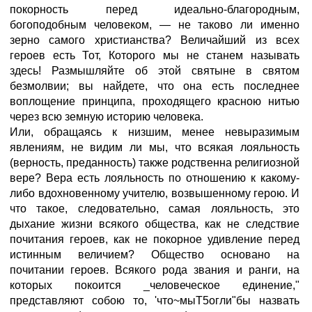
покорность перед идеально-благородным,
богоподобным человеком, — не таково ли именно
зерно самого христианства? Величайший из всех
героев есть Тот, Которого мы не станем называть
здесь! Размышляйте об этой святыне в святом
безмолвии; вы найдете, что она есть последнее
воплощение принципа, проходящего красною нитью
через всю земную историю человека.
Или, обращаясь к низшим, менее невыразимым
явлениям, не видим ли мы, что всякая лояльность
(верность, преданность) также родственна религиозной
вере? Вера есть лояльность по отношению к какому-
либо вдохновенному учителю, возвышенному герою. И
что такое, следовательно, самая лояльность, это
дыхание жизни всякого общества, как не следствие
почитания героев, как не покорное удивление перед
истинным величием? Общество основано на
почитании героев. Всякого рода звания и ранги, на
которых покоится _человеческое единение,"
представляют собою то, 'что~мыТ5огли"бы назвать