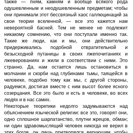
также — пням, камням и вообще всякого рода
одушевленным и неодушевленным предметам; чтобы
они принимали этот бессвязный хаос галлюцинаций за
свои теории вселенной, — все это кажется нам
невероятной басней. Тем не менее не подлежит
никакому сомнению, что они поступали именно так.
Такие же люди, как и мы, они действительно
придерживались подобной отвратительной и
безысходной путаницы в своих лжепочитаниях и
лжеверованиях и жили в соответствии с ними. Это
странно. Да, нам остается лишь остановиться в
молчании и скорби над глубинами тьмы, таящейся в
человеке, подобно тому как мы, с другой стороны,
радуемся, достигая вместе с ним высот более ясного
созерцания. Все это было и есть в человеке, во всех
людях и в нас самих.
Некоторые теоретики недолго задумываются над
объяснением языческой религии: все это, говорят они,
одно сплошное шарлатанство, плутни жрецов, обман;
ни один здравомыслящий человек никогда не верил в
этих богов, он лишь притворялся верующим, чтобы