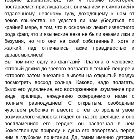
постараемся прислушаться с вниманием и симпатией к
отдаленному, неясному гулу, доходящему к нам от
веков язычества; не удастся ли нам убедиться, по
крайней мере, в том, что в основе их лежит известного
рода факт, что и языческие века не были веками лжи и
безумия, но что они на свой собственный, хотя и
жалкий, лад отличались также правдивостью и
здравомыслием!
Вы помните одну из фантазий Платона о человеке,
который дожил до зрелого возраста в темной пещере и
которого затем внезапно вывели на открытый воздух
посмотреть восход солнца. Каково, надо полагать,
было его удивление, его восторженное изумление при
виде зрелища, ежедневно созерцаемого нами с
полным равнодушием! С открытым, свободным
чувством ребенка и вместе с тем со зрелым умом
возмужалого человека глядел он на это зрелище, и оно
воспламенило его сердце; он распознал в нем
божественную природу, и душа его поверглась перед
ним в глубоком почитании. Да, таким именно детским