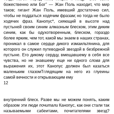
божественно или Бог" — Жан Поль находит, что мир
таков; гигант Жан Поль, имевший достаточно сил,
чтобы не поддаться ходячим фразам; но тогда не было
ходячих фраз. Канопус*, сияющий в высоте над
пустыней своим синим алмазным блеском, этим диким
синим, как бы одухотворенным, блеском, гораздо
более ярким, чем тот, какой мы знаем в наших странах,
проникал в самое сердце дикого измаильтянина, для
которого он служил путеводной звездой в безбрежной
пустыне. Его дикому сердцу, вмещавшему в себя все
чувства, но не знавшему еще ни одного
слова
для
выражения их, этот Канопус должен был казаться
маленьким глазомТглядящим на него из глуеины
самой вечности и открывающим ему
12
внутренний блеск. Разве мы не можем понять, каким
образом эти люди
почитали
Канопус, как они стали так
называемыми сабеитами, почитателями звезд?