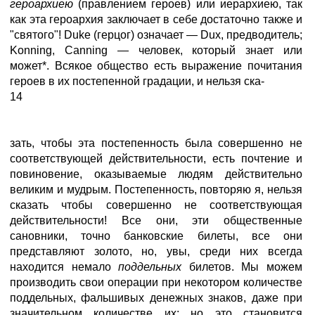
героархиею
(правлением героев) или иерархиею, так
как эта героархия заключает в себе достаточно также и
"святого"! Duke (герцог) означает — Dux, предводитель;
Konning, Canning — человек, который знает или
может*. Всякое общество есть выражение почитания
героев в их постепенной градации, и нельзя ска-
14
зать, чтобы эта постепенность была совершенно не
соответствующей действительности, есть почтение и
повиновение, оказываемые людям действительно
великим и мудрым. Постепенность, повторяю я, нельзя
сказать чтобы совершенно не соответствующая
действительности! Все они, эти общественные
сановники, точно банковские билеты, все они
представляют золото, но, увы, среди них всегда
находится немало
поддельных
билетов. Мы можем
производить свои операции при некотором количестве
поддельных, фальшивых денежных знаков, даже при
значительном количестве их; но это становится