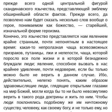
прежде всего одной центральной фигурой
скандинавского язычества, представляющей эмблему
обширнейшей области фактов. Прежде всего, да
позволено нам будет сказать несколько слов вообще о
герое, понимаемом как божество, — старейшей,
изначальной форме героизма.
Конечно, это язычество представляется нам явлением
крайне странным, почти непонятным в настоящее
время: какая-то непролазная чаща всевозможных
призраков, путаницы, лжи и нелепости, чаща, которой
поросло все поле жизни и в которой безнадежно
блуждали люди; явление, способное вызвать в нас
крайнее удивление, почти недоверие, если бы только
можно было не верить в данном случае. Ибо,
действительно, нелегко понять, каким образом
здравомыслящие люди, глядящие открытыми глазами
на мир Божий, могли когда бы то ни было невозмутимо
верить в такого рода доктрины и жить по ним. Чтобы
люди поклонялись подобному же им ничтожному
существу, человеку, как своему богу, и не только ему, но