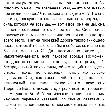
нас, и мы умолкаем, так как нам недостает слов, чтобы
говорить о нем. Эта вселенная, увы, — что мог знать о
ней дикий человек? Что можем знать даже мы? Что она
— сила, совокупность сил, сложенных на тысячу ладов;
сила, которая
не
есть
мы, —
вот и все; она не мы, она
— нечто совершенно отличное от
нас.
Сила, сила,
повсюду сила; мы сами — таинственная сила в центре
всего этого, "Нет на проезжей дороге такого гниющего
листа, которьпГ не заключал бы в себе силы: иначе как
бы он мог гнить?" Да, несомненно, даже для
мыслителя-атеиста, если таковой вообще возможен,
это должно составлять также чудо, этот громадный,
беспредельный вихрь силы, объемлющий нас здесь;
вихрь, никогда не стихающий, столь же высоко
вздымающийся, как сама необъятность, столь же
вековечный, как сама вечность. Что такое он?
Творение Бога, отвечают люди религиозные, творение
всемогущего Бога! Атеистическое знание, со своим
научным перечнем названий, со своими ответами и
всякой всячиной, лепечет о нем свои жалкие речи, как