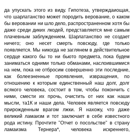
да упускать этого из виду. Гипотеза, утверждаиощая,
что шарлатанство может породить верование, о каком
бы веровании ни шло дело, распространенном хотя бы
даже среди диких лкодей, представляется мне самым
плачевным заблуждением. Шарлатанспво не создает
ничего; оно несет смерть повсюду, где только
появляется. Мы никогда не заглянем в действительное
сердце какого бы то ни бьюто предмета, пока будем
заниматься одними только обманами, наслоившимися
на нем, пока не отбросим совершенно эти последние,
как болеезненные проявления, извращения, по
отношению к которым единственный наш долг, долг
всякого человека, состоит в том, чтобы покончить с
ними, смести их прочь, очистить от них как наши
мысли, та1К и наши дела. Человек является повсюду
прирожденным врагом лжки. Я нахожу, что даже
великий ламаизм и тот заключает в себе известного
рода истину. Прочтите "Отчет о посольстве" в страну
ламаизма Тернера*, человека искреннего,