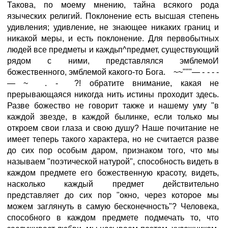
Такова, по моему мнению, тайна всякого рода
языческих религий. Поклонение есть высшая степень
удивления; удивление, не знающее никаких границ и
никакой меры, и есть поклонение. Для первобытных
людей все предметы и каждьп^предмет, существующий
рядом с ними, представлялся эмблемоИ
божественного, эмблемой какого-то Бога. ~~"""— - - - -
— ~ . - ?! обратите внимание, какая не
прерывающаяся никогда нить истины проходит здесь.
Разве божество не говорит также и нашему уму "в
каждой звезде, в каждой былинке, если только мы
откроем свои глаза и свою душу? Наше почитание не
имеет теперь такого характера, но не считается разве
до сих пор особым даром, признаком того, что мы
называем "поэтической натурой", способность видеть в
каждом предмете его божественную красоту, видеть,
насколько каждый предмет действительно
представляет до сих пор "окно, через которое мы
можем заглянуть в самую бесконечность"? Человека,
способного в каждом предмете подмечать то, что