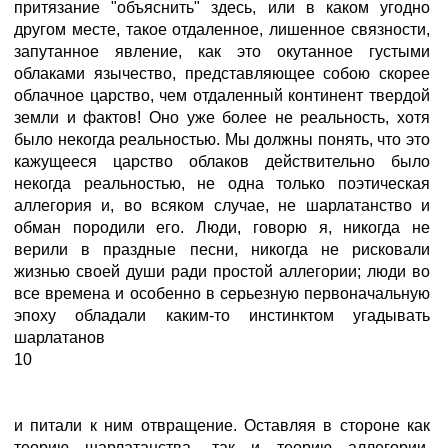
притязание "объяснить" здесь, или в каком угодно
другом месте, такое отдаленное, лишенное связности,
запутанное явление, как это окутанное густыми
облаками язычество, представляющее собою скорее
облачное царство, чем отдаленный континент твердой
земли и фактов! Оно уже более не реальность, хотя
было некогда реальностью. Мы должны понять, что это
кажущееся царство облаков действительно было
некогда реальностью, не одна только поэтическая
аллегория и, во всяком случае, не шарлатанство и
обман породили его. Люди, говорю я, никогда не
верили в праздные песни, никогда не рисковали
жизнью своей души ради простой аллегории; люди во
все времена и особенно в серьезную первоначальную
эпоху обладали каким-то инстинктом угадывать
шарлатанов
10
и питали к ним отвращение. Оставляя в стороне как
теорию шарлатанства, так и теорию аллегории,