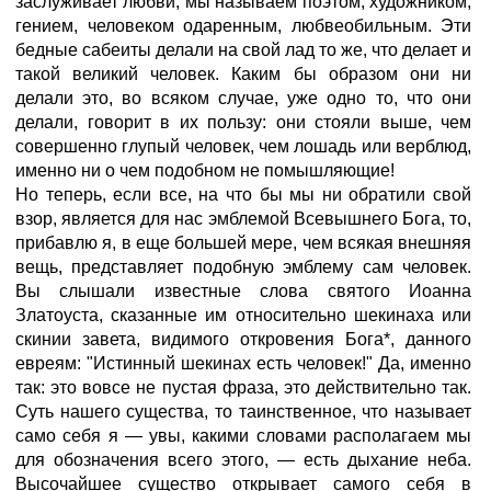
заслуживает любви, мы называем поэтом, художником,
гением, человеком одаренным, любвеобильным. Эти
бедные сабеиты делали на свой лад то же, что делает и
такой великий человек. Каким бы образом они ни
делали это, во всяком случае, уже одно то, что они
делали, говорит в их пользу: они стояли выше, чем
совершенно глупый человек, чем лошадь или верблюд,
именно ни о чем подобном не помышляющие!
Но теперь, если все, на что бы мы ни обратили свой
взор, является для нас эмблемой Всевышнего Бога, то,
прибавлю я, в еще большей мере, чем всякая внешняя
вещь, представляет подобную эмблему сам человек.
Вы слышали известные слова святого Иоанна
Златоуста, сказанные им относительно шекинаха или
скинии завета, видимого откровения Бога*, данного
евреям: "Истинный шекинах есть человек!" Да, именно
так: это вовсе не пустая фраза, это действительно так.
Суть нашего существа, то таинственное, что называет
само себя я — увы, какими словами располагаем мы
для обозначения всего этого, — есть дыхание неба.
Высочайшее существо открывает самого себя в