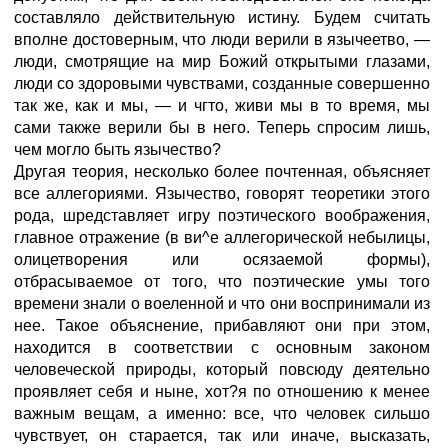
составляло действительную истину. Будем считать
вполне достоверным, что люди верили в язычеетво, —
люди, смотрящие на мир Божий открытыми глазами,
люди со здоровыми чувствами, созданные совершенно
так же, как и мы, — и чгто, живи мы в то время, мы
сами также верили бы в него. Теперь спросим лишь,
чем могло быть язычество?
Другая теория, несколько более почтенная, объясняет
все аллегориями. Язычество, говорят теоретики этого
рода, шредставляет игру поэтического воображения,
главное отражение (в ви^е аллегорической небылицы,
олицетворения или осязаемой формы),
отбрасываемое от того, что поэтические умы того
времени знали о воеленной и что они воспринимали из
нее. Такое объяснение, прибавляют они при этом,
находится в соответствии с основным законом
человеческой природы, который повсюду деятельно
проявляет себя и ныне, хот?я по отношению к менее
важным вещам, а именно: все, что человек сильшо
чувствует, он старается, так или иначе, высказать,