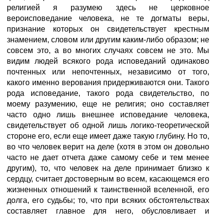
религией я разумею здесь не церковное
вероисповедание человека, не те догматы веры,
признание которых он свидетельствует крестным
знамением, словом или другим каким-либо образом; не
совсем это, а во многих случаях совсем не это. Мы
видим людей всякого рода исповеданий одинаково
почтенных или непочтенных, независимо от того,
какого именно верования придерживаются они. Такого
рода исповедание, такого рода свидетельство, по
моему разумению, еще не религия; оно составляет
часто одно лишь внешнее исповедание человека,
свидетельствует об одной лишь логико-теоретической
стороне его, если еще имеет даже такую глубину. Но то,
во что человек верит на деле (хотя в этом он довольно
часто не дает отчета даже самому себе и тем менее
другим), то, что человек на деле принимает близко к
сердцу, считает достоверным во всем, касающемся его
жизненных отношений к таинственной вселенной, его
долга, его судьбы; то, что при всяких обстоятельствах
составляет главное для него, обусловливает и