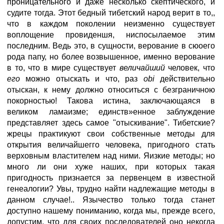
проницательного и даже несколько скептического, и
судите тогда. Этот бедный тибетский народ верит в то,,
что в каждом поколении неизменно существует
воплощение провиденшя, ниспосылаемое этим
последним. Ведь это, в сущности, верование в сюоего
рода папу, но более возвышенное, именно верование
в то, что в мире существует
величайший
человек, что
его
можно отыскать и что, раз
obi
действительно
отыскан, к нему должно относиться с безграничною
покорностью! Такова истина, заключающаяся в
великом ламаизме; единств»енное заблуждение
представляет здесь самое "отыскивание". Тибетские?
жрецы практикуют свои собственные методы для
открытия величайшегго человека, пригодного стать
верховным властителем над ними. Яизкие методы; но
много ли они хуже наших, при которых такая
пригодность признается за первенцем в известной
генеалогии? Увы, трудно найти надлежащие методы в
данном случае!.. Язычество только тогда станет
доступно нашему пониманию, когда мы, прежде всего,
допустим, что для своих последователей оно некогда