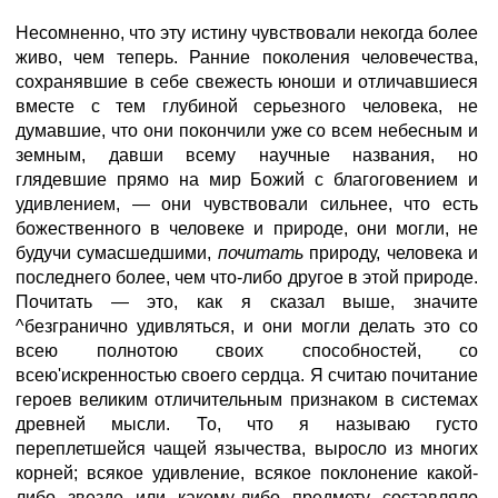
Несомненно, что эту истину чувствовали некогда более
живо, чем теперь. Ранние поколения человечества,
сохранявшие в себе свежесть юноши и отличавшиеся
вместе с тем глубиной серьезного человека, не
думавшие, что они покончили уже со всем небесным и
земным, давши всему научные названия, но
глядевшие прямо на мир Божий с благоговением и
удивлением, — они чувствовали сильнее, что есть
божественного в человеке и природе, они могли, не
будучи сумасшедшими,
почитать
природу, человека и
последнего более, чем что-либо другое в этой природе.
Почитать — это, как я сказал выше, значите
^безгранично удивляться, и они могли делать это со
всею полнотою своих способностей, со
всею'искренностью своего сердца. Я считаю почитание
героев великим отличительным признаком в системах
древней мысли. То, что я называю густо
переплетшейся чащей язычества, выросло из многих
корней; всякое удивление, всякое поклонение какой-
либо звезде или какому-либо предмету составляло