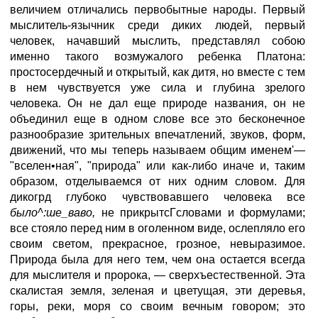
величием отличались первобытные народы. Первый
мыслитель-язычник среди диких людей, первый
человек, начавший мыслить, представлял собою
именно такого возмужалого ребенка Платона:
простосердечный и открытый, как дитя, но вместе с тем
в нем чувствуется уже сила и глубина зрелого
человека. Он не дал еще природе названия, он не
объединил еще в одном слове все это бесконечное
разнообразие зрительных впечатлений, звуков, форм,
движений, что мы теперь называем общим именем'—
"вселен•ная", "природа" или как-либо иначе и, таким
образом, отделываемся от них одним словом. Для
дикогрд глубоко чувствовавшего человека все
было^:ше_ваво,
не прикрытсГсловами и формулами;
все стояло перед ним в оголенном виде, ослепляло его
своим светом, прекрасное, грозное, невыразимое.
Природа была для него тем, чем она остается всегда
для мыслителя и пророка, — сверхъестественной. Эта
скалистая земля, зеленая и цветущая, эти деревья,
горы, реки, моря со своим вечным говором; это