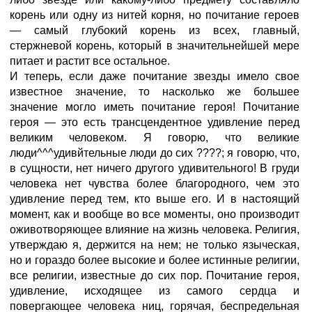
корень или одну из нитей корня, но почитание героев
— самый глубокий корень из всех, главный,
стержневой корень, который в значительнейшей мере
питает и растит все остальное.
И теперь, если даже почитание звезды имело свое
известное значение, то насколько же большее
значение могло иметь почитание героя! Почитание
героя — это есть трансцендентное удивление перед
великим человеком. Я говорю, что великие
люди^^^удивйтельные люди до сих ????; я говорю, что,
в сущности, нет ничего другого удивительного! В груди
человека нет чувства более благородного, чем это
удивление перед тем, кто выше его. И в настоящий
момент, как и вообще во все моменты, оно производит
оживотворяющее влияние на жизнь человека. Религия,
утверждаю я, держится на нем; не только языческая,
но и гораздо более высокие и более истинные религии,
все религии, известные до сих пор. Почитание героя,
удивление, исходящее из самого сердца и
повергающее человека ниц, горячая, беспредельная