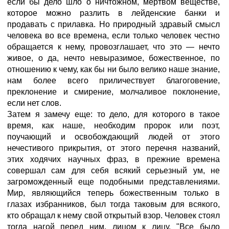
если бы дело шло о ничтожном, мертвом веществе,
которое можно разлить в лейденские банки и
продавать с прилавка. Но природный здравый смысл
человека во все времена, если только человек честно
обращается к нему, провозглашает, что это — нечто
живое, о да, нечто невыразимое, божественное, по
отношению к чему, как бы ни было велико наше знание,
нам более всего приличествует благоговение,
преклонение и смирение, молчаливое поклонение,
если нет слов.
Затем я замечу еще: то дело, для которого в такое
время, как наше, необходим пророк или поэт,
поучающий и освобождающий людей от этого
нечестивого прикрытия, от этого перечня названий,
этих ходячих научных фраз, в прежние времена
совершал сам для себя всякий серьезный ум, не
загроможденный еще подобными представлениями.
Мир, являющийся теперь божественным только в
глазах избранников, был тогда таковым для всякого,
кто обращал к нему свой открытый взор. Человек стоял
тогда нагой перед ним, лицом к лицу. "Все было