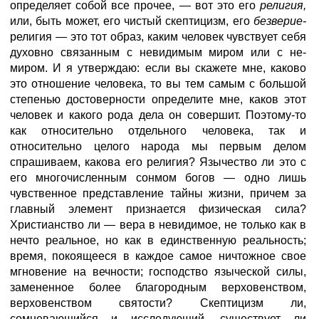
определяет собой все прочее, — вот это его
религия,
или, быть может, его чистый скептицизм, его
безверие-
религия — это тот образ, каким человек чувствует себя
духовно связанным с невидимым миром или с не-
миром. И я утверждаю: если вы скажете мне, каково
это отношение человека, то вы тем самым с большой
степенью достоверности определите мне, каков этот
человек и какого рода дела он совершит. Поэтому-то
как относительно отдельного человека, так и
относительно целого народа мы первым делом
спрашиваем, какова его религия? Язычество ли это с
его многочисленным сонмом богов — одно лишь
чувственное представление тайны жизни, причем за
главный элемент признается физическая сила?
Христианство ли — вера в невидимое, не только как в
нечто реальное, но как в единственную реальность;
время, покоящееся в каждое самое ничтожное свое
мгновение на вечности; господство языческой силы,
замененное более благородным верховенством,
верховенством святости? Скептицизм ли,
сомневающийся и исследующий, существует ли