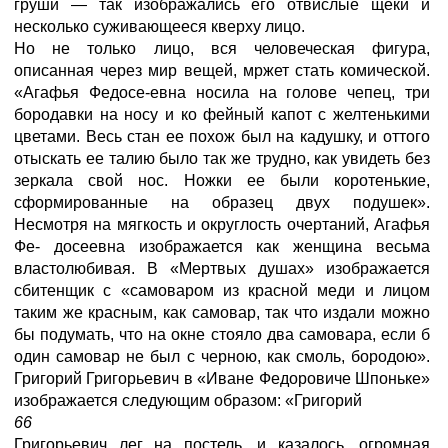
груши — так изображались его отвислые щеки и
несколько суживающееся кверху лицо.
Но не только лицо, вся человеческая фигура,
описанная через мир вещей, мржет стать комической.
«Агафья Федосе-евна носила на голове чепец, три
бородавки на носу и ко фейный капот с желтенькими
цветами. Весь стан ее похож был на кадушку, и оттого
отыскать ее талию было так же трудно, как увидеть без
зеркала свой нос. Ножки ее были коротенькие,
сформированные на образец двух подушек».
Несмотря на мягкость и округлость очертаний, Агафья
Фе- досеевна изображается как женщина весьма
властолюбивая. В «Мертвых душах» изображается
сбитенщик с «самоваром из красной меди и лицом
таким же красным, как самовар, так что издали можно
бы подумать, что на окне стояло два самовара, если б
один самовар не был с черною, как смоль, бородою».
Григорий Григорьевич в «Иване Федоровиче Шпоньке»
изображается следующим образом: «Григорий
66
Григорьевич лег на постель, и казалось, огромная