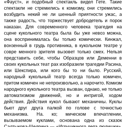
«Фауст», и подобный спектакль видел Гете. Такие
спектакли не стремились к комизму, они стремились
возбудить некий не ли шенный приятности ужас, а
также радость, что торжествует добродетель и порок
наказан. Для современного человека трагедия на
сцене кукольного театра была бы уже невоз можна,
она воспринималась бы только комически. Кинжал,
вонзенный в грудь противника, в кукольном театре у
совре менного зрителя вызовет только смех. Нельзя
представить себе, чтобы Образцов или Деменни в
своих кукольных теат рах изобразили трагедии Расина,
или Шекспира, или кого бы то ни было. Русский,
народный кукольный театр всегда только комичен,
притом комичен не непроизвольно, а нарочито. Комизм
народного кукольного театра вызван, однако, не только
автоматизмом движений, но и интригой, ходом
действия. Действия кукол бывают механичны. Куклы
бьют друг друга палкой по голове с точностью
механизма. На. ко; мическом впечатлении,
вызываемом куклами, основана одна из сказок
Салтыкова-Щедрина — «Игрушечного дела людишки».