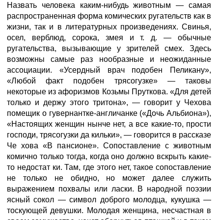
Назвать человека каким-нибудь животным — самая
распространенная форма комических ругательств как в
жизни, так и в литературных произведениях. Свинья,
осел, верблюд, сорока, змея и т. д. — обычные
ругательства, вызывающие у зрителей смех. Здесь
возможны самые раз нообразные и неожиданные
ассоциации. «Усердный врач подобен Пеликану»,
«Любой факт подобен трясогузке» — таковы
некоторые из афоризмов Козьмы Пруткова. «Для детей
только и держу этого тритона», — говорит у Чехова
помещик о гувернантке-англичанке («Дочь Альбиона»),
«Настоящих женщин нынче нет, а все какие-то, прости
господи, трясогузки да кильки», — говорится в рассказе
Че хова «В пансионе». Сопоставление с животным
комично только тогда, когда оно должно вскрыть какие-
то недостат ки. Там, где этого нет, такое сопоставление
не только не обидно, но может далее служить
выражением похвалы или ласки. В народной поэзии
ясный сокол — символ доброго молодца, кукушка —
тоскующей девушки. Молодая женщина, несчастная в