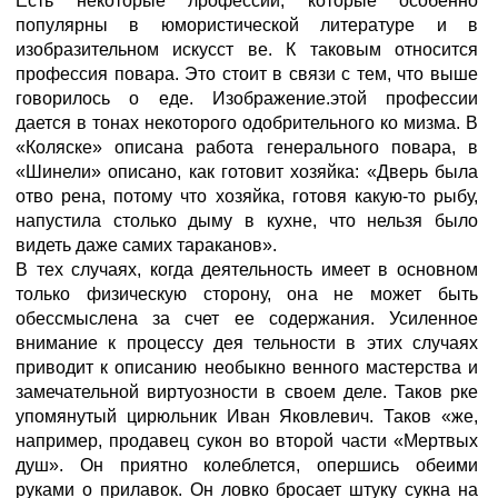
Есть некоторые лрофессии, которые особенно
популярны в юмористической литературе и в
изобразительном искусст ве. К таковым относится
профессия повара. Это стоит в связи с тем, что выше
говорилось о еде. Изображение.этой профессии
дается в тонах некоторого одобрительного ко мизма. В
«Коляске» описана работа генерального повара, в
«Шинели» описано, как готовит хозяйка: «Дверь была
отво рена, потому что хозяйка, готовя какую-то рыбу,
напустила столько дыму в кухне, что нельзя было
видеть даже самих тараканов».
В тех случаях, когда деятельность имеет в основном
только физическую сторону, она не может быть
обессмыслена за счет ее содержания. Усиленное
внимание к процессу дея тельности в этих случаях
приводит к описанию необыкно венного мастерства и
замечательной виртуозности в своем деле. Таков рке
упомянутый цирюльник Иван Яковлевич. Таков «же,
например, продавец сукон во второй части «Мертвых
душ». Он приятно колеблется, опершись обеими
руками о прилавок. Он ловко бросает штуку сукна на