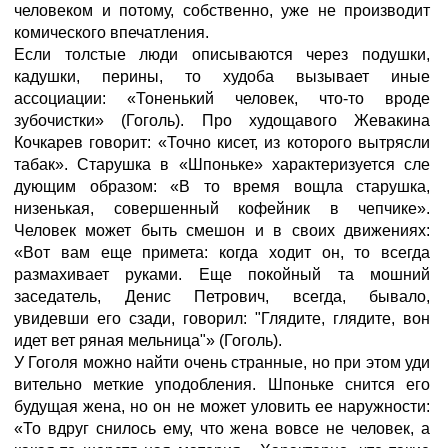
человеком и потому, собственно, уже не производит
комического впечатления.
Если толстые люди описываются через подушки,
кадушки, перины, то худоба вызывает иные
ассоциации: «Тоненький человек, что-то вроде
зубочистки» (Гоголь). Про худощавого Жевакина
Кочкарев говорит: «Точно кисет, из которого вытрясли
табак». Старушка в «Шпоньке» характеризуется сле
дующим образом: «В то время вощла старушка,
низенькая, совершенный кофейник в чепчике».
Человек может быть смешон и в своих движениях:
«Вот вам еще примета: когда ходит он, то всегда
размахивает руками. Еще покойный та мошний
заседатель, Денис Петрович, всегда, бывало,
увидевши его сзади, говорил: "Глядите, глядите, вон
идет вет ряная мельница"» (Гоголь).
У Гоголя можно найти очень странные, но при этом уди
вительно меткие уподобления. Шпоньке снится его
будущая жена, но он не может уловить ее наружности:
«То вдруг снилось ему, что жена вовсе не человек, а