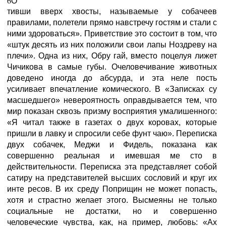
6О
тивши вверх хвосты, называемые у собачеев
правилами, полетели прямо навстречу гостям и стали с
ними здороваться». Приветствие это состоит в том, что
«штук десять из них положили свои лапы Ноздреву на
плечи». Одна из них, Обру гай, вместо поцелуя лижет
Чичикова в самые губы. Очеловечивание животных
доведено иногда до абсурда, и эта неле пость
усиливает впечатление комического. В «Записках су
масшедшего» невероятность оправдывается тем, что
мир показан сквозь призму восприятия умалишенного:
«Я читал также в газетах о двух коровах, которые
пришли в лавку и спросили себе фунт чаю». Переписка
двух собачек, Меджи и Фидель, показана как
совершенно реальная и имевшая ме сто в
действительности. Переписка эта представляет собой
сатиру на представителей высших сословий и круг их
инте ресов. В их среду Поприщин не может попасть,
хотя и страстно желает этого. Высмеяны не только
социальные не достатки, но и совершенно
человеческие чувства, как, на пример, любовь: «Ах