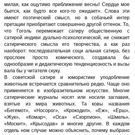
милая, как ощутимо приближение весны! Сердце мое
бьется, как будто все кого-то ожидает». Слова эти
имеют поэтический смысл, но в собачьей интер
претации приобретают совершенно другой оттенок. То,
что Гоголь перемежает сатиру общественную с
сатирой индиви дуально-психологической, не снижает
сатирического смысла его творчества, а как раз
наоборот: последовательная соци альная сатира, без
прослоек просто комического, создавала бы
однообразие и дидактическую тенденциозность и вызы
вала бы у читателя скуку.
В советской сатире и юмористике уподобление
животным встречается сравнительно редко. Чаще оно
применяется в изобразительном искусстве. Многие
сатирические журналы носят или носили заглавия,
взятые из мира животных. Та ковы названия
«Бегемот», «Носорог», «Крокодил», «Еж», «Ерш»,
«Жук», «Комар>, «Оса» «Скорпион», «Шмель»,
«Москит», «Крысодав» и многие другие. В каждом
отдель ном случае можно объяснить, почему выбрано