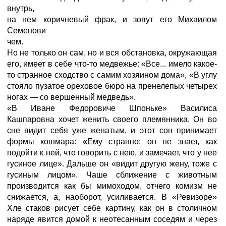
внутрь,
на нем коричневый фрак, и зовут его Михаилом
Семенови
чем.
Но не только он сам, но и вся обстановка, окружающая
его, имеет в себе что-то медвежье: «Все... имело какое-
то странное сходство с самим хозяином дома», «В углу
стояло пузатое ореховое бюро на пренелепых четырех
ногах — со вершенный медведь».
«В Иване Федоровиче Шпоньке» Василиса
Кашпаровна хочет женить своего племянника. Он во
сне видит себя уже женатым, и этот сон принимает
формы кошмара: «Ему странно: он не знает, как
подойти к ней, что говорить с нею, и замечает, что у нее
гусиное лице». Дальше он «видит другую жену, тоже с
гусиным лицом». Чаше сближение с животным
производится как бы мимоходом, отчего комизм не
снижается, а, наоборот, усиливается. В «Ревизоре»
Хле стаков рисует себе картину, как он в столичном
наряде явится домой к неотесанным соседям и через