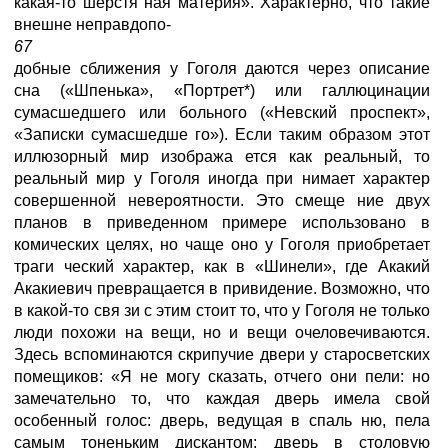
какая-то шерстя ная материя». Характерно, что такие
внешне неправдопо-
67
добные сближения у Гоголя даются через описание
сна («Шпенька», «Портрет*) или галлюцинации
сумасшедшего или больного («Невский проспект»,
«Записки сумасшедше го»). Если таким образом этот
иллюзорный мир изобража ется как реальный, то
реальный мир у Гоголя иногда при нимает характер
совершенной невероятности. Это смеще ние двух
планов в приведенном примере использовано в
комических целях, но чаще оно у Гоголя приобретает
траги ческий характер, как в «Шинели», где Акакий
Акакиевич превращается в привидение. Возможно, что
в какой-то свя зи с этим стоит то, что у Гоголя не только
люди похожи на вещи, но и вещи очеловечиваются.
Здесь вспоминаются скрипучие двери у старосветских
помещиков: «Я не могу сказать, отчего они пели: но
замечательно то, что каждая дверь имела свой
особенный голос: дверь, ведущая в спаль ню, пела
самым тоненьким дискантом; дверь в столовую