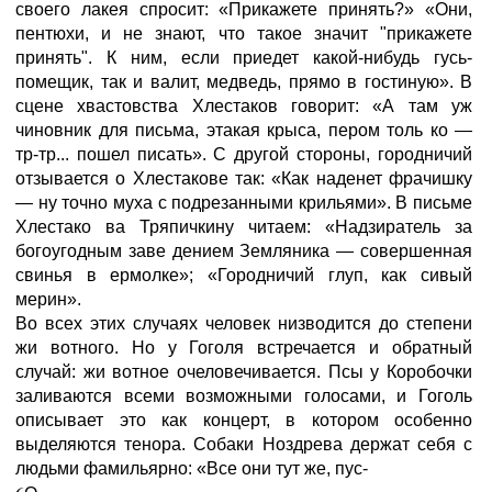
своего лакея спросит: «Прикажете принять?» «Они,
пентюхи, и не знают, что такое значит "прикажете
принять". К ним, если приедет какой-нибудь гусь-
помещик, так и валит, медведь, прямо в гостиную». В
сцене хвастовства Хлестаков говорит: «А там уж
чиновник для письма, этакая крыса, пером толь ко —
тр-тр... пошел писать». С другой стороны, городничий
отзывается о Хлестакове так: «Как наденет фрачишку
— ну точно муха с подрезанными крильями». В письме
Хлестако ва Тряпичкину читаем: «Надзиратель за
богоугодным заве дением Земляника — совершенная
свинья в ермолке»; «Городничий глуп, как сивый
мерин».
Во всех этих случаях человек низводится до степени
жи вотного. Но у Гоголя встречается и обратный
случай: жи вотное очеловечивается. Псы у Коробочки
заливаются всеми возможными голосами, и Гоголь
описывает это как концерт, в котором особенно
выделяются тенора. Собаки Ноздрева держат себя с
людьми фамильярно: «Все они тут же, пус-