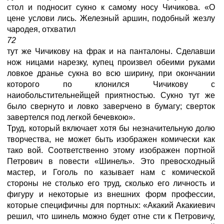
стол и подносит сукно к самому носу Чичикова. «О
цене услови лись. Железный аршин, подобный жезлу
чародея, отхватил
72
тут же Чичикову на фрак и на панталоны. Сделавши
нож ницами нарезку, купец произвел обеими руками
ловкое дранье сукна во всю ширину, при окончании
которого по клонился Чичикову с
наиобольстительнейщей приятностью. Сукно тут же
было свернуто и ловко заверчено в бумагу; сверток
завертелся под легкой бечевкою».
Труд, который включает хотя бы незначительную долю
творчества, не может быть изображен комически как
тако вой. Соответственно этому изображен портной
Петрович в повести «Шинель». Это превосходный
мастер, и Гоголь по казывает нам с комической
стороны не столько его труд, сколько его личность и
фигуру и некоторые из внешних форм профессии,
которые специфичны для портных: «Акакий Акакиевич
решил, что шинель можно будет отне сти к Петровичу,