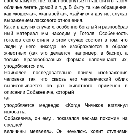
своем замужестве, хочет обернуться пташкой и в таком
обличье лететь домой и т. д. В быту та кие обращения,
как «кошечка», «канарейка», «зайчик» и другие, служат
выражением ласкового отношения.
Как и в других случаях, особенно богатый и разнообраз
ный материал мы находим у Гоголя. Особенность
гоголев ского стиля в этом случае состоит в том, что
люди у него никогда не изображаются в образе
животных (как это делается, например, в басне), а
только в'разнообразных формах напоминают их,
уподобляются им.
Наиболее последовательно прием изображения
человека так, что сквозь его человеческий облик
вырисовывается об раз животного, применен в
описании Собакевича, который
59
уподобляется медведю: «Когда Чичиков взглянул
искоса на
Собакевича, он ему... показался весьма похожим на
средней
величины медведя». Он неуклюж, ходит ступнями