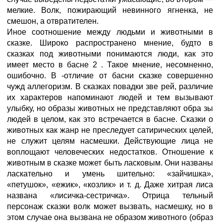
мелкие. Волк, пожирающий невинного ягненка, не
смешон, а отвратителен.
Иное соотношение между людьми и животными в
сказке. Широко распространено мнение, будто в
сказках под животными понимаются люди, как это
имеет место в басне 2 . Такое мнение, несомненно,
ошибочно. В -отличие от басни сказке совершенно
чужд аллегоризм. В сказках повадки зве рей, различие
их характеров напоминают людей и тем вызывают
улыбку, но образы животных не представляют обра зы
людей в целом, как это встречается в басне. Сказки о
животных как жанр не преследует сатирических целей,
не служит целям насмешки. Действующие лица не
воплощают человеческих недостатков. Отношение к
животным в сказке может быть ласковым. Они названы
ласкательно и умень шительно: «зайчишка»,
«петушок», «ежик», «козлик» и т. д. Даже хитрая лиса
названа «лисичка-сестричка». Отрица тельный
персонаж сказки волк может вызвать, насмешку, но в
этом случае она вызвана не образом животного (образ