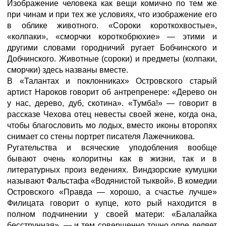
Изображение человека как вещи комично по тем же
при чинам и при тех же условиях, что изображение его
в облике животного. «Сороки короткохвостые»,
«колпаки», «сморчки короткобрюхие» — этими и
другими словами городничий ругает Бобчинского и
Добчинского. Животные (сороки) и предметы (колпаки,
сморчки) здесь названы вместе.
В «Талантах и поклонниках» Островского старый
артист Нароков говорит об антрепренере: «Дерево он
у нас, дерево, дуб, скотина». «Тумба!» — говорит в
рассказе Чехова отец невесты своей жене, когда она,
чтобы благословить мо лодых, вместо иконы второпях
снимает со стены портрет писателя Лажечникова.
Ругательства и всяческие уподобления вообще
бывают очень колоритны как в жизни, так и в
литературных произ ведениях. Виндзорские кумушки
называют Фальстафа «Водянистой тыквой». В комедии
Островского «Правда — хорошо, а счастье лучше»
Филицата говорит о купце, кото рый находится в
полном подчинении у своей матери: «Балалайка
бесструнная», — и тем совершенно точно опре деляет