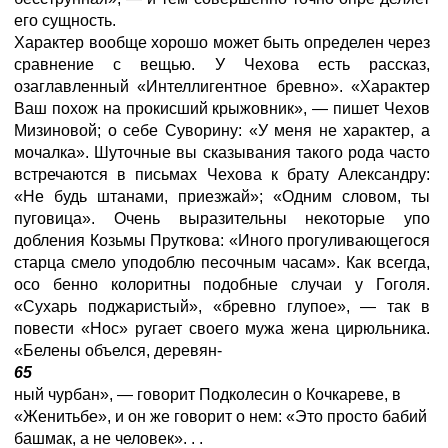
его сущность.
Характер вообще хорошо может быть определен через
сравнение с вещью. У Чехова есть рассказ,
озаглавленный «Интеллигентное бревно». «Характер
Ваш похож на прокисший крыжовник», — пишет Чехов
Мизиновой; о себе Суворину: «У меня не характер, а
мочалка». Шуточные вы сказывания такого рода часто
встречаются в письмах Чехова к брату Александру:
«Не будь штанами, приезжай»; «Одним словом, ты
пуговица». Очень выразительны некоторые упо
добления Козьмы Пруткова: «Иного прогуливающегося
старца смело уподоблю песочным часам». Как всегда,
осо бенно колоритны подобные случаи у Гоголя.
«Сухарь поджаристый», «бревно глупое», — так в
повести «Нос» ругает своего мужа жена цирюльника.
«Белены объелся, деревян-
65
ный чурбан», — говорит Подколесин о Кочкареве, в
«Женитьбе», и он же говорит о нем: «Это просто бабий
башмак, а не человек». . .