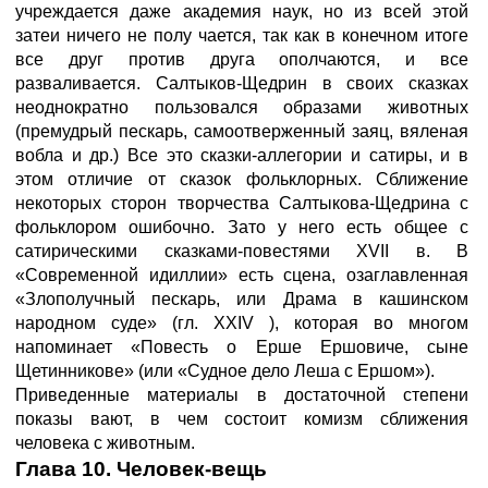
учреждается даже академия наук, но из всей этой
затеи ничего не полу чается, так как в конечном итоге
все друг против друга ополчаются, и все
разваливается. Салтыков-Щедрин в своих сказках
неоднократно пользовался образами животных
(премудрый пескарь, самоотверженный заяц, вяленая
вобла и др.) Все это сказки-аллегории и сатиры, и в
этом отличие от сказок фольклорных. Сближение
некоторых сторон творчества Салтыкова-Щедрина с
фольклором ошибочно. Зато у него есть общее с
сатирическими сказками-повестями XVII в. В
«Современной идиллии» есть сцена, озаглавленная
«Злополучный пескарь, или Драма в кашинском
народном суде» (гл. XXIV ), которая во многом
напоминает «Повесть о Ерше Ершовиче, сыне
Щетинникове» (или «Судное дело Леша с Ершом»).
Приведенные материалы в достаточной степени
показы вают, в чем состоит комизм сближения
человека с животным.
Глава 10. Человек-вещь