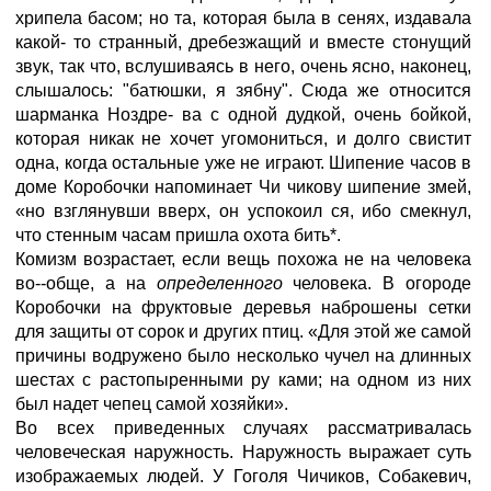
хрипела басом; но та, которая была в сенях, издавала
какой- то странный, дребезжащий и вместе стонущий
звук, так что, вслушиваясь в него, очень ясно, наконец,
слышалось: "батюшки, я зябну". Сюда же относится
шарманка Ноздре- ва с одной дудкой, очень бойкой,
которая никак не хочет угомониться, и долго свистит
одна, когда остальные уже не играют. Шипение часов в
доме Коробочки напоминает Чи чикову шипение змей,
«но взглянувши вверх, он успокоил ся, ибо смекнул,
что стенным часам пришла охота бить*.
Комизм возрастает, если вещь похожа не на человека
во--обще, а на
определенного
человека. В огороде
Коробочки на фруктовые деревья наброшены сетки
для защиты от сорок и других птиц. «Для этой же самой
причины водружено было несколько чучел на длинных
шестах с растопыренными ру ками; на одном из них
был надет чепец самой хозяйки».
Во всех приведенных случаях рассматривалась
человеческая наружность. Наружность выражает суть
изображаемых людей. У Гоголя Чичиков, Собакевич,