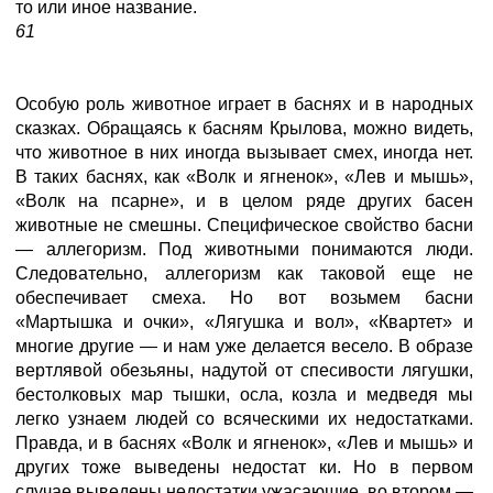
то или иное название.
61
Особую роль животное играет в баснях и в народных
сказках. Обращаясь к басням Крылова, можно видеть,
что животное в них иногда вызывает смех, иногда нет.
В таких баснях, как «Волк и ягненок», «Лев и мышь»,
«Волк на псарне», и в целом ряде других басен
животные не смешны. Специфическое свойство басни
— аллегоризм. Под животными понимаются люди.
Следовательно, аллегоризм как таковой еще не
обеспечивает смеха. Но вот возьмем басни
«Мартышка и очки», «Лягушка и вол», «Квартет» и
многие другие — и нам уже делается весело. В образе
вертлявой обезьяны, надутой от спесивости лягушки,
бестолковых мар тышки, осла, козла и медведя мы
легко узнаем людей со всяческими их недостатками.
Правда, и в баснях «Волк и ягненок», «Лев и мышь» и
других тоже выведены недостат ки. Но в первом
случае выведены недостатки ужасающие, во втором —