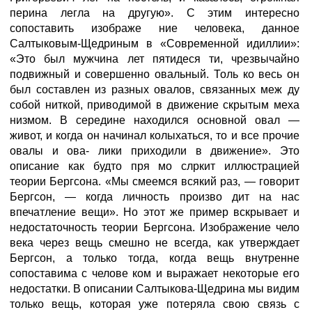
перина легла на другую». С этим интересно
сопоставить изображе ние человека, данное
Салтыковым-Щедриным в «Современной идиллии»:
«Это был мужчина лет пятидеся ти, чрезвычайно
подвижный и совершенно овальный. Толь ко весь он
был составлен из разных овалов, связанных меж ду
собой ниткой, приводимой в движение скрытым меха
низмом. В середине находился основной овал —
живот, и когда он начинал колыхаться, то и все прочие
овалы и ова- лики приходили в движение». Это
описание как будто пря мо слркит иллюстрацией
теории Бергсона. «Мы смеемся всякий раз, — говорит
Бергсон, — когда личность произво дит на нас
впечатление вещи». Но этот же пример вскрывает и
недостаточность теории Бергсона. Изображение чело
века через вещь смешно не всегда, как утверждает
Бергсон, а только тогда, когда вещь внутренне
сопоставима с челове ком и выражает некоторые его
недостатки. В описании Салтыкова-Щедрина мы видим
только вещь, которая уже потеряла свою связь с