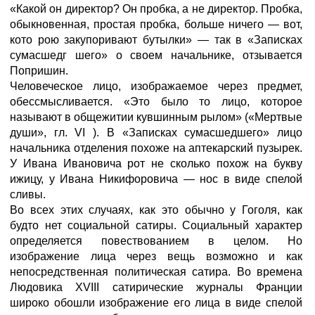
«Какой он директор? Он пробка, а не директор. Пробка,
обыкновенная, простая пробка, больше ничего — вот,
кото рою закупоривают бутылки» — так в «Записках
сумасшедг шего» о своем начальнике, отзывается
Попришин.
Человеческое лицо, изображаемое через предмет,
обессмысливается. «Это было то лицо, которое
называют в общежитии кувшинным рылом» («Мертвые
души», гл. VI ). В «Записках сумасшедшего» лицо
начальника отделения похоже на аптекарский пузырек.
У Ивана Ивановича рот не сколько похож на букву
ижицу, у Ивана Никифоровича — нос в виде спелой
сливы.
Во всех этих случаях, как это обычно у Гоголя, как
будто нет социальной сатиры. Социальный характер
определяется повествованием в целом. Но
изображение лица через вещь возможно и как
непосредственная политическая сатира. Во времена
Людовика XVIII сатирические журналы Франции
широко обошли изображение его лица в виде спелой