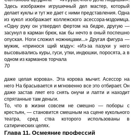
Здесь изображен игрушечный дел мастер, который
делает куклы и тут же дает с ними представления. Одна
из кукол изображает коллежского асессора-мздоимца.
«Одну руку он утвердил фертом на бедре, другую —
засунул в карман брюк, как бы нечто в оный поспешно
опуская. Ноги сложил ножницами...» Другая фигура —
мужик, «принося щий мзду»: «Из-за пазухи у него
высовывались куры, гуси, утки, индюшки, поросята, а в
одном из карманов торчала
70
даже целая корова». Эта корова мычит. Асессор на
него На брасывается и мгновенно все это отбирает. Он
даже застав ляет его снять онучи и лапти и находит
спрятанные там деньги.
То, что в жизни совсем не смешно — поборы с
крестьян, — становится смешным на сцене кукольного
театра, сред ства которого использованы в
сатирических целях.
Глава 11. Осмеяние профессий