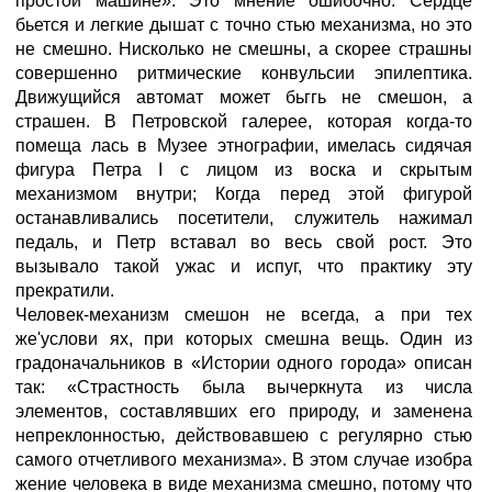
простой машине». Это мнение ошибочно. Сердце
бьется и легкие дышат с точно стью механизма, но это
не смешно. Нисколько не смешны, а скорее страшны
совершенно ритмические конвульсии эпилептика.
Движущийся автомат может бьггь не смешон, а
страшен. В Петровской галерее, которая когда-то
помеща лась в Музее этнографии, имелась сидячая
фигура Петра I с лицом из воска и скрытым
механизмом внутри; Когда перед этой фигурой
останавливались посетители, служитель нажимал
педаль, и Петр вставал во весь свой рост. Это
вызывало такой ужас и испуг, что практику эту
прекратили.
Человек-механизм смешон не всегда, а при тех
же'услови ях, при которых смешна вещь. Один из
градоначальников в «Истории одного города» описан
так: «Страстность была вычеркнута из числа
элементов, составлявших его природу, и заменена
непреклонностью, действовавшею с регулярно стью
самого отчетливого механизма». В этом случае изобра
жение человека в виде механизма смешно, потому что