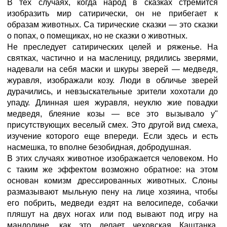
В тех случаях, когда народ в сказках стремится
изобразить мир сатирически, он не прибегает к
образам животных. Са тирические сказки — это сказки
о попах, о помещиках, но не сказки о животных.
Не преследует сатирических целей и ряженье. На
святках, частично и на масленицу, рядились зверями,
надевали на себя маски и шкуры зверей — медведя,
журавля, изображали козу. Люди в обличье зверей
дурачились, и невзыскательные зрители хохотали до
упаду. Длинная шея журавля, неуклю жие повадки
медведя, блеяние козы — все это вызывало у"
присутствующих веселый смех. Это другой вид смеха,
изучение которого еще впереди. Если здесь и есть
насмешка, то вполне безобидная, добродушная.
В этих случаях животное изображается человеком. Но
с таким же эффектом возможно обратное: на этом
основан комизм дрессированных животных. Слоны
размазывают мыльную пену на лице хозяина, чтобы
его побрить, медведи ездят на велосипеде, собачки
пляшут на двух ногах или под вывают под игру на
мандолине, как это делает чеховская Каштанка.