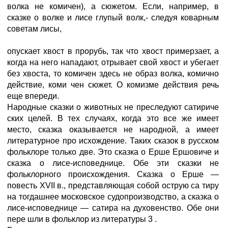
волка не комичен), а сюжетом. Если, например, в
сказке о волке и лисе глупый волк,- следуя коварным
советам лисы,
опускает хвост в прорубь, так что хвост примерзает, а
когда на него нападают, отрывает свой хвост и убегает
без хвоста, то комичен здесь не образ волка, комично
действие, коми чен сюжет. О комизме действия речь
еще впереди.
Народные сказки о животных не преследуют сатириче
ских целей. В тех случаях, когда это все же имеет
место, сказка оказывается не народной, а имеет
литературное про исхождение. Таких сказок в русском
фольклоре только две. Это сказка о Ерше Ершовиче и
сказка о лисе-исповеднице. Обе эти сказки не
фольклорного происхождения. Сказка о Ерше —
повесть XVII в., представляющая собой острую са тиру
на тогдашнее московское судопроизводство, а сказка о
лисе-исповеднице — сатира на духовенство. Обе они
пере шли в фольклор из литературы 3 .