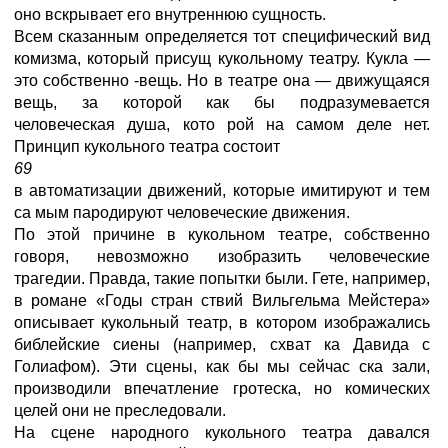
оно вскрывает его внутреннюю сущность.
Всем сказанным определяется тот специфический вид
комизма, который присущ кукольному театру. Кукла —
это собственно -вещь. Но в театре она — движущаяся
вещь, за которой как бы подразумевается
человеческая душа, кото рой на самом деле нет.
Принцип кукольного театра состоит
69
в автоматизации движений, которые имитируют и тем
са мым пародируют человеческие движения.
По этой причине в кукольном театре, собственно
говоря, невозможно изобразить человеческие
трагедии. Правда, такие попытки были. Гете, например,
в романе «Годы стран ствий Вильгельма Мейстера»
описывает кукольный театр, в котором изображались
библейские сиены (например, схват ка Давида с
Голиафом). Эти сцены, как бы мы сейчас ска зали,
производили впечатление гротеска, но комических
целей они не преследовали.
На сцене народного кукольного театра давался