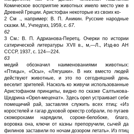
Комическое восприятие животных имело место уже в
Древней Греции. Аристофан некоторые из своих ко-
2 См ., например: В. П. Аникин. Русские народные
сказки. М., Учпедгиз, 1959, с.
67.
62
3 См.: В. П. Адрианова-Перетц. Очерки по истории
сатирической литературы XVII в., м,—Л., Изд-во АН
СССР, 1937, с. 124—224.
63
медий обозначил наименованиями животных:
«Птицы», «Осы», «Лягушки». В них вместо людей
действуют животные, и это по сегодняшний день
веселит зрителей. Насколь ко живучи использованные
Аристофаном принципы, видно по сказке Салтыкова-
Щедрина «Орел-меценат». Здесь орел устраивает себе
помещичий рай, заставляя служить всех птиц: «Из
коростелей и гагар духовой оркестр собрали, по пугаев
скоморохами нарядили, сороке-белобоке, благо,
воровка она, ключи от казны препоручили, сычей да
филинов заставили по ночам дозором летать». Из птиц