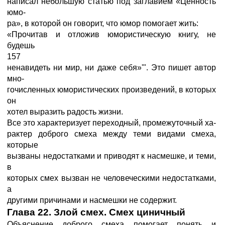
написал небольшую статью под заглавием «Ценность
юмо-
ра», в которой он говорит, что юмор помогает жить:
«Прочитав и отложив юмористическую книгу, не
будешь
157
ненавидеть ни мир, ни даже себя»'". Это пишет автор
мно-
гочисленных юмористических произведений, в которых
он
хотел выразить радость жизни.
Все это характеризует переходный, промежуточный ха-
рактер доброго смеха между теми видами смеха,
которые
вызваны недостатками и приводят к насмешке, и теми,
в
которых смех вызван не человеческими недостатками,
а
другими причинами и насмешки не содержит.
Глава 22. Злой смех. Смех циничный
Объяснение доброго смеха помогает понять и