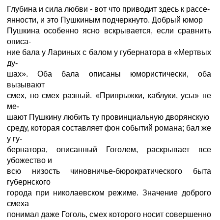
Глубина и сила любви - вот что приводит здесь к рассе-
янности, и это Пушкиным подчеркнуто. Добрый юмор
Пушкина особенно ясно вскрывается, если сравнить
описа-
ние бала у Лариных с балом у губернатора в «Мертвых
ду-
шах». Оба бала описаны юмористически, оба
вызывают
смех, но смех разный. «Припрыжки, каблуки, усы» не
ме-
шают Пушкину любить ту провинциальную дворянскую
среду, которая составляет фон событий романа; бал же
у гу-
бернатора, описанный Гоголем, раскрывает все
убожество и
всю низость чиновничье-бюрократического быта
губернского
города при николаевском режиме. Значение доброго
смеха
понимал даже Гоголь, смех которого носит совершенно