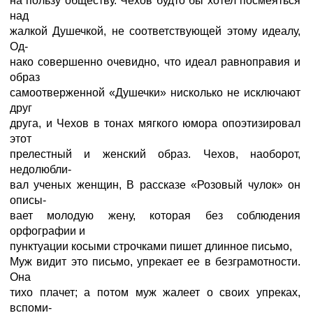
на пользу обществу. Чехов будто бы хотел посмеяться
над
жалкой Душечкой, не соответствующей этому идеалу,
Од-
нако совершенно очевидно, что идеал равноправия и
образ
самоотверженной «Душечки» нисколько не исключают
друг
друга, и Чехов в тонах мягкого юмора опоэтизировал
этот
прелестный и женский образ. Чехов, наоборот,
недолюбли-
вал ученых женщин, В рассказе «Розовый чулок» он
описы-
вает молодую жену, которая без соблюдения
орфографии и
пунктуации косыми строчками пишет длинное письмо,
Муж видит это письмо, упрекает ее в безграмотности.
Она
тихо плачет; а потом муж жалеет о своих упреках,
вспоми-