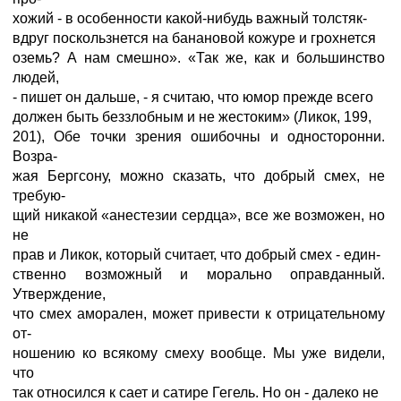
хожий - в особенности какой-нибудь важный толстяк-
вдруг поскользнется на банановой кожуре и грохнется
оземь? А нам смешно». «Так же, как и большинство
людей,
- пишет он дальше, - я считаю, что юмор прежде всего
должен быть беззлобным и не жестоким» (Ликок, 199,
201), Обе точки зрения ошибочны и односторонни.
Возра-
жая Бергсону, можно сказать, что добрый смех, не
требую-
щий никакой «анестезии сердца», все же возможен, но
не
прав и Ликок, который считает, что добрый смех - един-
ственно возможный и морально оправданный.
Утверждение,
что смех аморален, может привести к отрицательному
от-
ношению ко всякому смеху вообще. Мы уже видели,
что
так относился к сает и сатире Гегель. Но он - далеко не