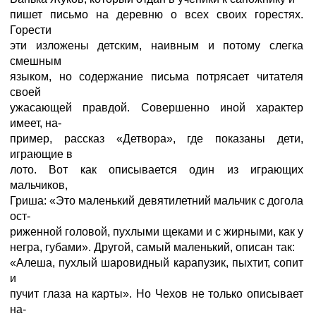
пишет письмо на деревню о всех своих горестях.
Горести
эти изложены детским, наивным и потому слегка
смешным
языком, но содержание письма потрясает читателя
своей
ужасающей правдой. Совершенно иной характер
имеет, на-
пример, рассказ «Детвора», где показаны дети,
играющие в
лото. Вот как описывается один из играющих
мальчиков,
Гриша: «Это маленький девятилетний мальчик с догола
ост-
риженной головой, пухлыми щеками и с жирными, как у
негра, губами». Другой, самый маленький, описан так:
«Алеша, пухлый шаровидный карапузик, пыхтит, сопит
и
пучит глаза на карты». Но Чехов не только описывает
на-