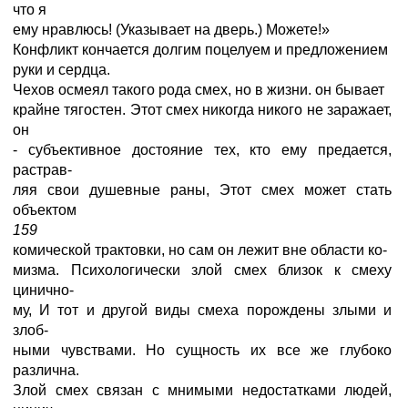
что я
ему нравлюсь! (Указывает на дверь.) Можете!»
Конфликт кончается долгим поцелуем и предложением
руки и сердца.
Чехов осмеял такого рода смех, но в жизни. он бывает
крайне тягостен. Этот смех никогда никого не заражает,
он
- субъективное достояние тех, кто ему предается,
растрав-
ляя свои душевные раны, Этот смех может стать
объектом
159
комической трактовки, но сам он лежит вне области ко-
мизма. Психологически злой смех близок к смеху
цинично-
му, И тот и другой виды смеха порождены злыми и
злоб-
ными чувствами. Но сущность их все же глубоко
различна.
Злой смех связан с мнимыми недостатками людей,