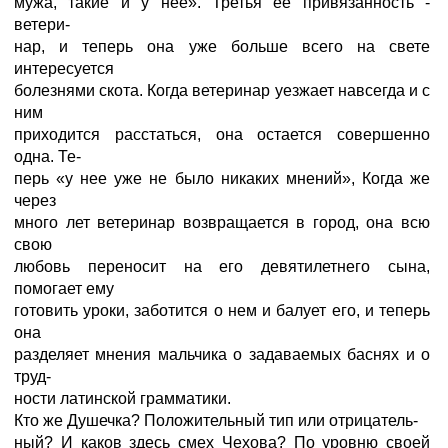
мужа, такие и у нее». Третья ее привязанность -
ветери-
нар, и теперь она уже больше всего на свете
интересуется
болезнями скота. Когда ветеринар уезжает навсегда и с
ним
приходится расстаться, она остается совершенно
одна. Те-
перь «у нее уже не было никаких мнений», Когда же
через
много лет ветеринар возвращается в город, она всю
свою
любовь переносит на его девятилетнего сына,
помогает ему
готовить уроки, заботится о нем и балует его, и теперь
она
разделяет мнения мальчика о задаваемых баснях и о
труд-
ности латинской грамматики.
Кто же Душечка? Положительный тип или отрицатель-
ный? И каков здесь смех Чехова? По уровню своей