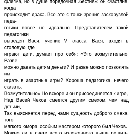
флегма, но в душе порядочная .бестия»: он счастлив,
когда
происходит драка. Все это с точки зрения заскорузлой
педа-
гогики вовсе не идеально. Представителем такой
педагогики
выведен Вася, ученик V класса. Вася, входя в
столовую, где
играют дети, думает про себя; «Это возмутительно!
Разве
можно давать детям деньги? И разве можно позволять
им
играть в азартные игры? Хороша педагогика, нечего
сказать.
Возмутительно» Но вскоре и он присоединяется к игре,
Над Васей Чехов смеется другим смехом, чем над
детьми,
Так выясняется перед нами сущность доброго смеха,
того
мягкого юмора, особым мастером которого был Чехов.
Можно ли в свете всего изложенного выше решить,