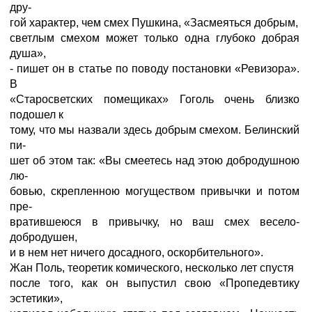
дру-
гой характер, чем смех Пушкина, «Засмеяться добрым,
светлым смехом может только одна глубоко добрая
душа»,
- пишет он в статье по поводу постановки «Ревизора».
В
«Старосветских помещиках» Гоголь очень близко
подошел к
тому, что мы назвали здесь добрым смехом. Белинский
пи-
шет об этом так: «Вы смеетесь над этою добродушною
лю-
бовью, скрепленною могуществом привычки и потом
пре-
вратившеюся в привычку, но ваш смех весело-
добродушен,
и в нем нет ничего досадного, оскорбительного».
Жан Поль, теоретик комического, несколько лет спустя
после того, как он выпустил свою «Пропедевтику
эстетики»,