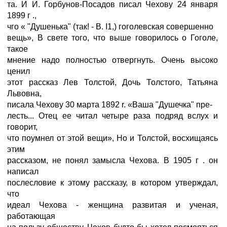
та. И И. Горбунов-Посадов писал Чехову 24 января
1899 г .,
чго « "Душенька" (так! - В. I1,) гоголевская совершенно
вещь», В свете того, что выше говорилось о Гоголе,
такое
мнение надо полностью отвергнуть. Очень высоко
ценил
этот рассказ Лев Толстой, Дочь Толстого, Татьяна
Львовна,
писала Чехову 30 марта 1892 r. «Ваша "Душечка" пре-
лесть... Отец ее читал четыре раза подряд вслух и
говорит,
что поумнел от этой вещи», Но и Толстой, восхищаясь
этим
рассказом, не понял замысла Чехова. В 1905 г . он
написал
послесловие к этому рассказу, в котором утверждал,
что
идеал Чехова - женщина развитая и ученая,
работающая