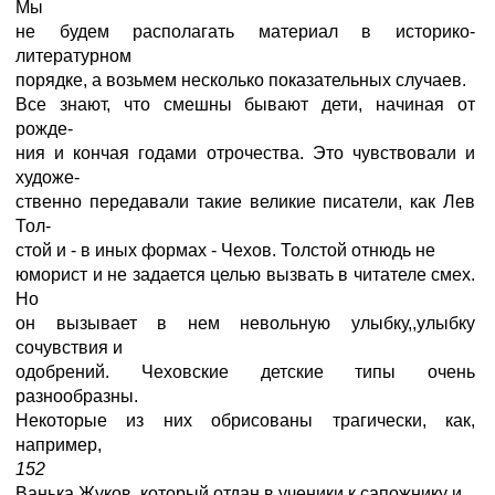
Мы
не будем располагать материал в историко-
литературном
порядке, а возьмем несколько показательных случаев.
Все знают, что смешны бывают дети, начиная от
рожде-
ния и кончая годами отрочества. Это чувствовали и
художе-
ственно передавали такие великие писатели, как Лев
Тол-
стой и - в иных формах - Чехов. Толстой отнюдь не
юморист и не задается целью вызвать в читателе смех.
Но
он вызывает в нем невольную улыбку,,улыбку
сочувствия и
одобрений. Чеховские детские типы очень
разнообразны.
Некоторые из них обрисованы трагически, как,
например,
152
Ванька Жуков, который отдан в ученики к сапожнику и