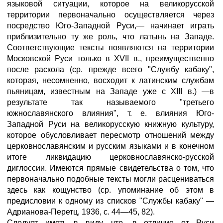
языковой ситуации, которое на великорусской
территории первоначально осуществляется через
посредство Юго-Западной Руси,— начинает играть
приблизительно ту же роль, что латынь на Западе.
Соответствующие тексты появляются на территории
Московской Руси только в XVII в., преимущественно
после раскола (ср. прежде всего "Службу кабаку",
которая, несомненно, восходит к латинским службам
пьяницам, известным на Западе уже с XIII в.) —в
результате так называемого "третьего
южнославянского влияния", т. е. влияния Юго-
Западной Руси на великорусскую книжную культуру,
которое обусловливает пересмотр отношений между
церковнославянским и русским языками и в конечном
итоге ликвидацию церковнославянско-русской
диглоссии. Имеются прямые свидетельства о том, что
первоначально подобные тексты могли расцениваться
здесь как кощунство (ср. упоминание об этом в
предисловии к одному из списков "Службы кабаку" —
Адрианова-Перетц, 1936, с. 44—45, 82).
Следует иметь в виду, что, в отличие от Руси