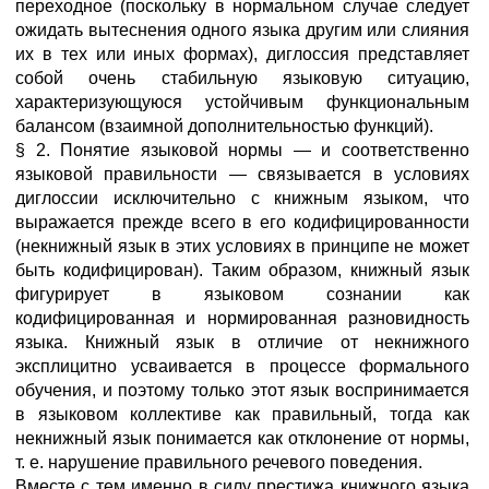
переходное (поскольку в нормальном случае следует
ожидать вытеснения одного языка другим или слияния
их в тех или иных формах), диглоссия представляет
собой очень стабильную языковую ситуацию,
характеризующуюся устойчивым функциональным
балансом (взаимной дополнительностью функций).
§ 2. Понятие языковой нормы — и соответственно
языковой правильности — связывается в условиях
диглоссии исключительно с книжным языком, что
выражается прежде всего в его кодифицированности
(некнижный язык в этих условиях в принципе не может
быть кодифицирован). Таким образом, книжный язык
фигурирует в языковом сознании как
кодифицированная и нормированная разновидность
языка. Книжный язык в отличие от некнижного
эксплицитно усваивается в процессе формального
обучения, и поэтому только этот язык воспринимается
в языковом коллективе как правильный, тогда как
некнижный язык понимается как отклонение от нормы,
т. е. нарушение правильного речевого поведения.
Вместе с тем именно в силу престижа книжного языка