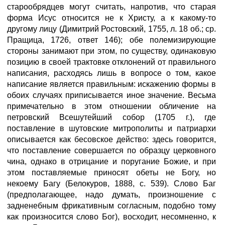
старообрядцев могут считать, напротив, что старая
форма Исус относится не к Христу, а к какому-то
другому лицу (Димитрий Ростовский, 1755, л. 18 об.; ср.
Пращица, 1726, ответ 146); обе полемизирующие
стороны занимают при этом, по существу, одинаковую
позицию в своей трактовке отклонений от правильного
написания, расходясь лишь в вопросе о том, какое
написание является правильным: искажению формы в
обоих случаях приписывается иное значение. Весьма
примечательно в этом отношении обличение на
петровский Всешутейший собор (1705 г.), где
поставление в шутовские митрополиты и патриархи
описывается как бесовское действо: здесь говорится,
что поставление совершается по образцу церковного
чина, однако в отрицание и поругание Божие, и при
этом поставляемые приносят обеты не Богу, но
некоему Багу (Белокуров, 1888, с. 539). Слово Баг
(предполагающее, надо думать, произношение с
задненебным фрикативным согласным, подобно тому
как произносится слово Бог), восходит, несомненно, к