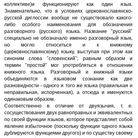
коллективе)и функционируют как один язык.
Знаменательно, что в условиях церковнославянско-
русской диглоссии вообще не существовало какого-
либо особого наименования для обозначения
разговорного (русского) языка. Название "русский"
специально не обозначало именно разговорный язык,
но могло относиться и к книжному
(церковнославянскому) языку, выступая при этом как
синоним слова "словенский"; равным образом и
термин "простой" мог употребляться в отношении
книжного языка. Разговорный и книжный языки
объединяются в языковом сознании как две
разновидности - одного и того же языка (правильная и
неправильная, испорченная), а отсюда и именуются
одинаковым образом.
Соответственно в отличие от двуязычия, т. е.
сосуществования двух равноправных и эквивалентных
по своей функции языков, которое представляет собой
явление избыточное (поскольку функции одного языка
дублируются функциями другого) и по существу своему