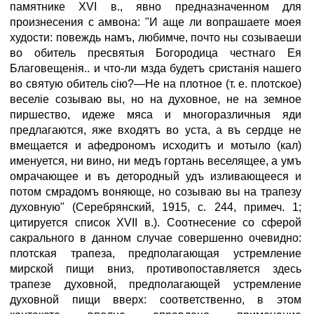
памятнике XVI в., явно предназначенном для
произнесения с амвона: "И аще ли вопрашаете моея
худости: повеждь намъ, любимче, почто ны созываеши
во обитель пресвятыя Богородица честнаго Ея
Благовещенія.. и что-ли мзда будетъ сристанія нашего
во святую обитель сію?—Не на плотное (т. е. плотское)
веселіе созываю вы, но на духовное, не на земное
пиршество, идеже мяса и многоразличныя яди
предлагаются, яже входятъ во уста, а въ сердце не
вмещается и афедрономъ исходитъ и мотыло (кал)
именуется, ни вино, ни медъ гортань веселящее, а умъ
омрачающее и въ детородный удъ изливающееся и
потом смрадомъ воняюще, но созываю вы на трапезу
духовную" (Серебрянский, 1915, с. 244, примеч. 1;
цитируется список XVII в.). Соотнесение со сферой
сакрального в данном случае совершенно очевидно:
плотская трапеза, предполагающая устремление
мирской пищи вниз, противопоставляется здесь
трапезе духовной, предполагающей устремление
духовной пищи вверх: соответственно, в этом