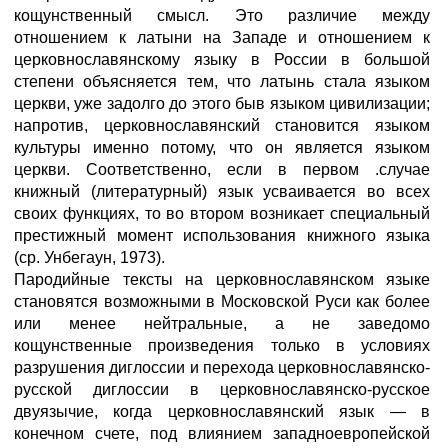
кощунственный смысл. Это различие между
отношением к латыни на Западе и отношением к
церковнославянскому языку в России в большой
степени объясняется тем, что латынь стала языком
церкви, уже задолго до этого быв языком цивилизации;
напротив, церковнославянский становится языком
культуры именно потому, что он является языком
церкви. Соответственно, если в первом .случае
книжный (литературный) язык усваивается во всех
своих функциях, то во втором возникает специальный
престижный момент использования книжного языка
(ср. Унбегаун, 1973).
Пародийные тексты на церковнославянском языке
становятся возможными в Московской Руси как более
или менее нейтральные, а не заведомо
кощунственные произведения только в условиях
разрушения диглоссии и перехода церковнославянско-
русской диглоссии в церковнославянско-русское
двуязычие, когда церковнославянский язык — в
конечном счете, под влиянием западноевропейской