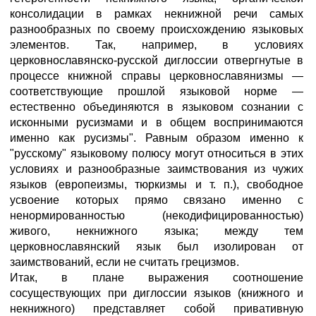
консолидации в рамках некнижной речи самых
разнообразных по своему происхождению языковых
элементов. Так, например, в условиях
церковнославянско-русской диглоссии отвергнутые в
процессе книжной справы церковнославянизмы —
соответствующие прошлой языковой норме —
естественно объединяются в языковом сознании с
исконными русизмами и в общем воспринимаются
именно как русизмы". Равным образом именно к
"русскому" языковому полюсу могут относиться в этих
условиях и разнообразные заимствования из чужих
языков (европеизмы, тюркизмы и т. п.), свободное
усвоение которых прямо связано именно с
ненормированностью (некодифицированностью)
живого, некнижного языка; между тем
церковнославянский язык был изолирован от
заимствований, если не считать грецизмов.
Итак, в плане выражения соотношение
сосуществующих при диглоссии языков (книжного и
некнижного) представляет собой привативную