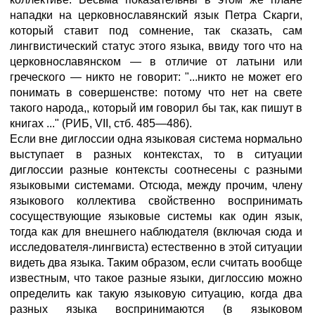
нападки на церковнославянский язык Петра Скарги,
который ставит под сомнение, так сказать, сам
лингвистический статус этого языка, ввиду того что на
церковнославянском — в отличие от латыни или
греческого — никто не говорит: "...никто не может его
понимать в совершенстве: потому что нет на свете
такого народа,, который им говорил бы так, как пишут в
книгах ..." (РИБ, VII, стб. 485—486).
Если вне диглоссии одна языковая система нормально
выступает в разных контекстах, то в ситуации
диглоссии разные контексты соотнесены с разными
языковыми системами. Отсюда, между прочим, члену
языкового коллектива свойственно воспринимать
сосуществующие языковые системы как один язык,
тогда как для внешнего наблюдателя (включая сюда и
исследователя-лингвиста) естественно в этой ситуации
видеть два языка. Таким образом, если считать вообще
известным, что такое разные языки, диглоссию можно
определить как такую языковую ситуацию, когда два
разных языка воспринимаются (в языковом