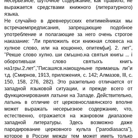
несерьезное, шуточное содержание, как правило, не
выражается средствами книжного (литературного)
языка.
Не случайно в древнерусских епитимейниках мы
встречаемпредписания, запрещающие подобное
употребление и полагающие за него очень строгое
наказание: "Ли преложилъ еси книжная словеса на
хулное слово, или на кощюнно, опитем[ьи]. 2. лет",
"Рекше слово хулно. ши смъшно.на святыя книгы ... i
оборотивъши слово святыхъ книгъ
на1гры.2.лет","Писашясв.накощуныне примаешь ли"и
т.д. (Смирнов, 1913, приложения, с. 142; Алмазов, III, с.
150, 158, 276, 282). Это разительно отличается от
западной языковой ситуации, и прежде всего от
функционирования латыни на Западе. Действительно,
латынь в отличие от церковнославянского вполне
может выражать несерьезное содержание, что,
естественно, отражается на жанровом диапазоне
западной литературы. Здесь возможно даже
пародирование церковного культа ("parodiasacra"),
которое в России между тем может иметь только