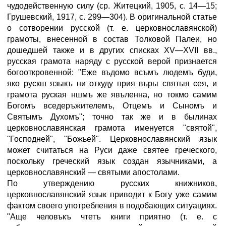
чудодейственную силу (ср. Житецкий, 1905, с. 14—15;
Грушевский, 1917, с. 299—304). В оригинальной статье
о сотворении русской (т. е. церковнославянской)
грамоты, внесенной в состав Толковой Палеи, но
дошедшей также и в других списках XV—XVII вв.,
русская грамота наряду с русской верой признается
богооткровенной: "Еже въдомо всъмъ людемъ буди,
яко рускш языкъ ни откуду прия въры святыя сея, и
грамота руская ншмъ же явъленна, но токмо самим
Богомъ вседеръжителемъ, Отцемъ и Сыномъ и
Святымъ Духомъ"; точно так же и в былинах
церковнославянская грамота именуется "святой",
"Господней", "Божьей". Церковнославянский язык
может считаться на Руси даже святее греческого,
поскольку греческий язык создан язычниками, а
церковнославянский — святыми апостолами.
По утверждению русских книжников,
церковнославянский язык приводит к Богу уже самим
фактом своего употребления в подобающих ситуациях.
"Аще человъкъ чтетъ книги приятно (т. е. с