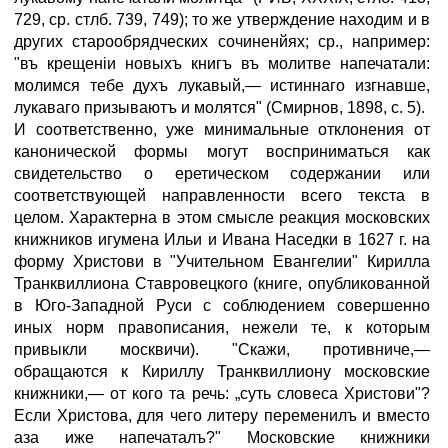
729, ср. стлб. 739, 749); то же утверждение находим и в
других старообрядческих сочиненйях; ср., например:
"въ крещеніи новыхъ книгъ въ молитве напечатали:
молимся тебе духъ лукавый,— истиннаго изгнавше,
лукаваго призываютъ и молятся" (Смирнов, 1898, с. 5).
И соответственно, уже минимальные отклонения от
канонической формы могут восприниматься как
свидетельство о еретическом содержании или
соответствующей направленности всего текста в
целом. Характерна в этом смысле реакция московских
книжников игумена Ильи и Ивана Наседки в 1627 г. на
форму Христови в "Учительном Евангелии" Кирилла
Транквиллиона Ставровецкого (книге, опубликованной
в Юго-Западной Руси с соблюдением совершенно
иных норм правописания, нежели те, к которым
привыкли москвичи). "Скажи, противниче,—
обращаются к Кириллу Транквиллиону московские
книжники,— от кого та речь: „суть словеса Христови"?
Если Христова, для чего литеру переменилъ и вместо
аза иже напечаталъ?" Московские книжники