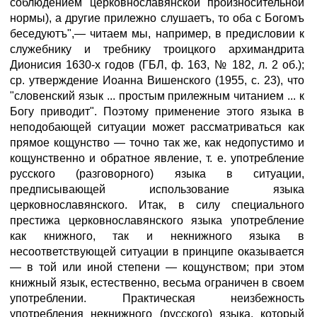
соблюдением церковнославянской произносительной
нормы), а другие прилежно слушаетъ, то оба с Богомъ
беседуютъ",— читаем мы, например, в предисловии к
служебнику и требнику троицкого архимандрита
Дионисия 1630-х годов (ГБЛ, ф. 163, № 182, л. 2 об.);
ср. утверждение Иоанна Вишенского (1955, с. 23), что
"словенский язык ... простым прилежным читанием ... к
Богу приводит". Поэтому применение этого языка в
неподобающей ситуации может рассматриваться как
прямое кощунство — точно так же, как недопустимо и
кощунственно и обратное явление, т. е. употребление
русского (разговорного) языка в ситуации,
предписывающей использование языка
церковнославянского. Итак, в силу специального
престижа церковнославянского языка употребление
как книжного, так и некнижного языка в
несоответствующей ситуации в принципе оказывается
— в той или иной степени — кощунством; при этом
книжный язык, естественно, весьма ограничен в своем
употреблении. Практическая неизбежность
употребления некнижного (русского) языка, который