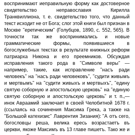
воспринимают иеправильную форму как достоверное
свидетельство неправославия Кирилла
Транквиллиона, т. е. свидетельство того, что данный
текст исходит не от Бога; слог этой книги был признан в
Москве "еретическим" (Голубцов, 1890, с. 552, 565). В
точности так же воспринимались и новые
грамматические формы, появившиеся в
богослужебных текстах в результате книжных реформ
патриарха Никона и его преемников. Обсуждая
исправления такого рода в "Символе веры" —
например, такие, как исправление "насъ ради
человекъ" на "насъ ради человековъ", "судити живымъ
и мертвымъ" на "судити живыхъ и мертвыхъ", "едину
святую соборную и апостольскую церковь" на "единую
святую соборную и апостольскую церковь" и т. п.,—
инок Авраамий заключает в своей Челобитной 1678 г.
(ссылаясь на сочинения Максима Грека, а также на
"Большой катехизис" Лаврентия Зизания): "А отъ сего,
богословцы реша, велика ересь возрастаетъ въ
церкви, якоже Максимъ въ 13 главе пишетъ. Тако же и