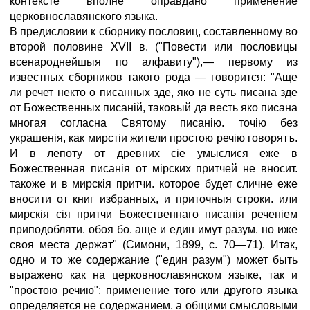
контексте вполне оправдано применение
церковнославянского языка.
В предисловии к сборнику пословиц, составленному во
второй половине XVII в. ("Повести или пословицы
всенароднейшыя по алфавиту"),— первому из
известных сборников такого рода — говорится: "Аще
ли речет некто о писанных зде, яко не суть писана зде
от Божественных писаній, таковый да весть яко писана
многая согласна Святому писанію. точію без
украшенія, как мирстіи жители простою речію говорятъ.
И в лепоту от древних сіе умыслися еже в
Божественная писанія от мірских притчей не вносит.
такоже и в мирскія притчи. которое будет сличне еже
вносити от книг избранных, и приточныя строки. или
мирскія сія притчи Божественнаго писанія реченіем
приподобляти. обоя бо. аще и един имут разум. но иже
своя места держат" (Симони, 1899, с. 70—71). Итак,
одно и то же содержание ("един разум") может быть
выражено как на церковнославянском языке, так и
"простою речию": применение того или другого языка
определяется не содержанием, а общими смысловыми