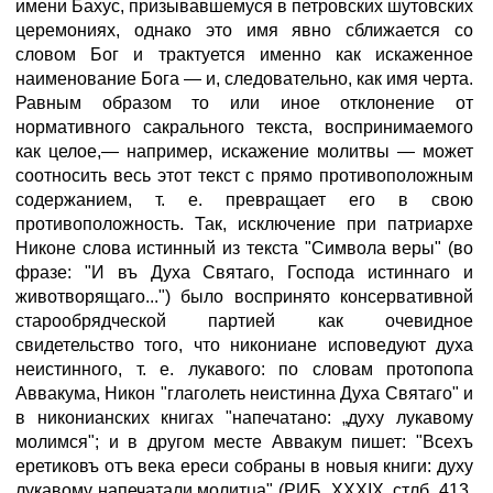
имени Бахус, призывавшемуся в петровских шутовских
церемониях, однако это имя явно сближается со
словом Бог и трактуется именно как искаженное
наименование Бога — и, следовательно, как имя черта.
Равным образом то или иное отклонение от
нормативного сакрального текста, воспринимаемого
как целое,— например, искажение молитвы — может
соотносить весь этот текст с прямо противоположным
содержанием, т. е. превращает его в свою
противоположность. Так, исключение при патриархе
Никоне слова истинный из текста "Символа веры" (во
фразе: "И въ Духа Святаго, Господа истиннаго и
животворящаго...") было воспринято консервативной
старообрядческой партией как очевидное
свидетельство того, что никониане исповедуют духа
неистинного, т. е. лукавого: по словам протопопа
Аввакума, Никон "глаголеть неистинна Духа Святаго" и
в никонианских книгах "напечатано: „духу лукавому
молимся"; и в другом месте Аввакум пишет: "Всехъ
еретиковъ отъ века ереси собраны в новыя книги: духу
лукавому напечатали молитца" (РИБ, XXXIX, стлб. 413,