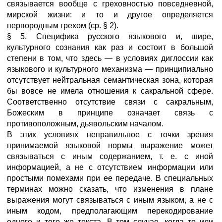
связывается вообще с греховностью повседневной,
мирской жизни: и то и другое определяется
первородным грехом (ср. § 2).
§ 5. Специфика русского языкового и, шире,
культурного сознания как раз и состоит в большой
степени в том, что здесь — в условиях диглоссии как
языкового и культурного механизма — принципиально
отсутствует нейтральная семантическая зона, которая
бы вовсе не имела отношения к сакральной сфере.
Соответственно отсутствие связи с сакральным,
Божеским в принципе означает связь с
противоположным, дьявольским началом.
В этих условиях неправильное с точки зрения
принимаемой языковой нормы выражение может
связываться с иным содержанием, т. е. с иной
информацией, а не с отсутствием информации или
простыми помехами при ее передаче. В специальных
терминах можно сказать, что изменения в плане
выражения могут связываться с иным языком, а не с
иным кодом, предполагающим перекодирование
одного и того же текста. В том случае, когда то или