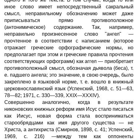
иное слово имеет непосредственный сакральный
смысл, неправильному обозначению может даже
приписываться прямо противоположное
(антонимическое) содержание. Так, например,
неправильно произнесенное слово "ангел" —
прочтенное в соответствии с написанием (которое
отражает греческие орфографические нормы, но
предполагает при этом и греческие правила прочтения
соответствующих орфограмм) как аггел — приобретает
противоположный смысл, обозначая дьявола (беса), т.
е. падшего ангела; это значение, в свою очередь, было
закреплено в языковой норме, т. е. вошло в книжный
церковнославянский язык (Успенский, 1968, с. 51—63,
78—82; 1971, с. 330—339, XXIX—XXXIV).
Совершенно аналогично, когда в результате
никоновских книжных реформ имя Исус стало писаться
как Иисус, новая форма стала восприниматься
старообрядцами как имя другого существа — не
Христа, а антихриста (Смирнов, 1898, с. 41; Успенский,
1969, с. 216) —между тем как оппоненты