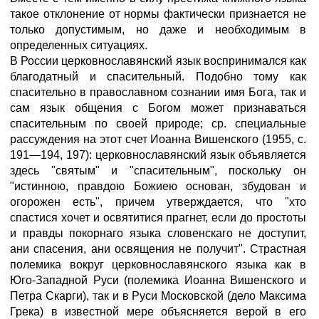
такое отклонение от нормы фактически признается не
только допустимым, но даже и необходимым в
определенных ситуациях.
В России церковнославянский язык воспринимался как
благодатный и спасительный. Подобно тому как
спасительно в православном сознании имя Бога, так и
сам язык общения с Богом может признаваться
спасительным по своей природе; ср. специальные
рассуждения на этот счет Иоанна Вишенского (1955, с.
191—194, 197): церковнославянский язык объявляется
здесь "святым" и "спасительным", поскольку он
"истинною, правдою Божиею основан, збудован и
огорожен есть", причем утверждается, что "хто
спастися хочет и освятитися прагнет, если до простоты
и правды покорнаго языка словенскаго не доступит,
ани спасения, ани освящения не получит". Страстная
полемика вокруг церковнославянского языка как в
Юго-Западной Руси (полемика Иоанна Вишенского и
Петра Скарги), так и в Руси Московской (дело Максима
Грека) в известной мере объясняется верой в его