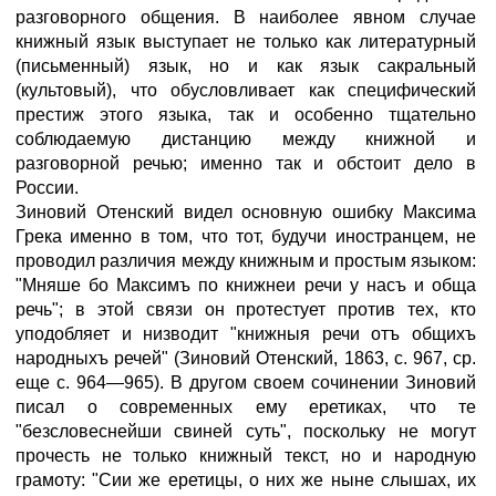
разговорного общения. В наиболее явном случае
книжный язык выступает не только как литературный
(письменный) язык, но и как язык сакральный
(культовый), что обусловливает как специфический
престиж этого языка, так и особенно тщательно
соблюдаемую дистанцию между книжной и
разговорной речью; именно так и обстоит дело в
России.
Зиновий Отенский видел основную ошибку Максима
Грека именно в том, что тот, будучи иностранцем, не
проводил различия между книжным и простым языком:
"Мняше бо Максимъ по книжнеи речи у насъ и обща
речь"; в этой связи он протестует против тех, кто
уподобляет и низводит "книжныя речи отъ общихъ
народныхъ речей" (Зиновий Отенский, 1863, с. 967, ср.
еще с. 964—965). В другом своем сочинении Зиновий
писал о современных ему еретиках, что те
"безсловеснейши свиней суть", поскольку не могут
прочесть не только книжный текст, но и народную
грамоту: "Сии же еретицы, о них же ныне слышах, их