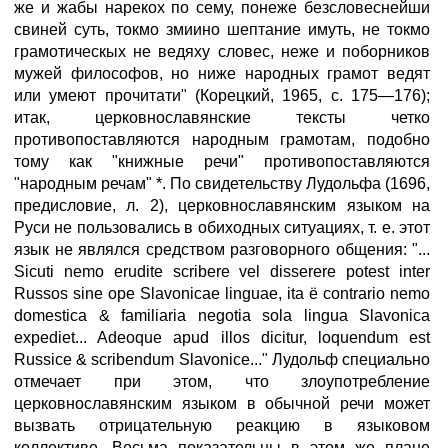
же и жабы нарекох по сему, понеже безсловеснейши
свиней суть, токмо змиино шептание имуть, не токмо
грамотическых не ведяху словес, неже и поборников
мужей философов, но ниже народных грамот ведят
или умеют прочитати" (Корецкий, 1965, с. 175—176);
итак, церковнославянские тексты четко
противопоставляются народным грамотам, подобно
тому как "книжные речи" противопоставляются
"народным речам" *. По свидетельству Лудольфа (1696,
предисловие, л. 2), церковнославянским языком на
Руси не пользовались в обиходных ситуациях, т. е. этот
язык не являлся средством разговорного общения: "...
Sicuti nemo erudite scribere vel disserere potest inter
Russos sine ope Slavonicae linguae, ita ё contrario nemo
domestica & familiaria negotia sola lingua Slavonica
expediet... Adeoque apud illos dicitur, loquendum est
Russice & scribendum Slavonice..." Лудольф специально
отмечает при этом, что злоупотребление
церковнославянским языком в обычной речи может
вызвать отрицательную реакцию в языковом
коллективе. Весьма показательны в этом же плане