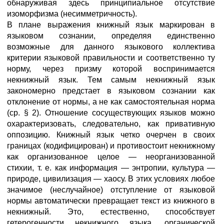
обнаруживая здесь принципиальное отсутствие
изоморфизма (несимметричность).
В плане выражения книжный язык маркирован в
языковом сознании, определяя единственно
возможные для данного языкового коллектива
критерии языковой правильности и соответственно ту
норму, через призму которой воспринимается
некнижный язык. Тем самым некнижный язык
закономерно предстает в языковом сознании как
отклонение от нормы, а не как самостоятельная норма
(ср. § 2). Отношение сосуществующих языков можно
охарактеризовать, следовательно, как привативную
оппозицию. Книжный язык четко очерчен в своих
границах (кодифицирован) и противостоит некнижному
как организованное целое — неорганизованной
стихии, т. е. как информация — энтропии, культура —
природе, цивилизация — хаосу. В этих условиях любое
значимое (неслучайное) отступление от языковой
нормы автоматически превращает текст из книжного в
некнижный. Это, естественно, способствует
гетерогенности некнижного языка, органической