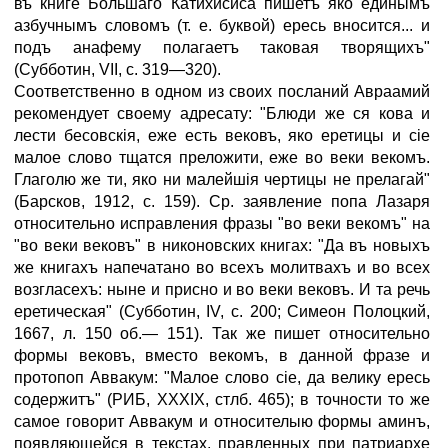
въ книге Большаго Катихисиса пишетъ яко единымъ
азбучнымъ словомъ (т. е. буквой) ересь вносится... и
подъ анафему полагаетъ таковая творящихъ"
(Субботин, VII, с. 319—320).
Соответственно в одном из своих посланий Авраамий
рекомендует своему адресату: "Блюди же ся кова и
лести бесовскія, еже есть вековъ, яко еретицы и сіе
малое слово тщатся преложити, еже во веки векомъ.
Глаголю же ти, яко ни малейшія чертицы не прелагай"
(Барсков, 1912, с. 159). Ср. заявление попа Лазаря
относительно исправления фразы "во веки векомъ" на
"во веки вековъ" в никоновских книгах: "Да въ новыхъ
же книгахъ напечатано во всехъ молитвахъ и во всех
возгласехъ: ныне и присно и во веки вековъ. И та речь
еретическая" (Субботин, IV, с. 200; Симеон Полоцкий,
1667, л. 150 об.— 151). Так же пишет относительно
формы вековъ, вместо векомъ, в данной фразе и
протопоп Аввакум: "Малое слово сіе, да велику ересь
содержитъ" (РИБ, XXXIX, стлб. 465); в точности то же
самое говорит Аввакум и относителыю формы аминъ,
появляющейся в текстах, правленных при патриархе