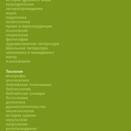
культурология
литературоведение
наука
педагогика
политология
право и юриспруденция
психология
социология
философия
художественная литература
Школьная литература
экономика и менеджмент
юмор
языкознание
Теология
апокрифы
апологетика
библейские толкования
библиология
библейские словари
богословие
догматика
душепопечительство
екклесиология
история церкви
оккультизм
патрология
религиоведение