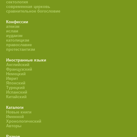
сектология
современная церковь
сравнительное богословие
Конфессии
атеизм
ислам
иудаизм
католицизм
православие
протестантизм
Иностранные языки
Английский
Французский
Немецкий
Иврит
Японский
Турецкий
Испанский
Китайский
Каталоги
Новые книги
Именной
Хронологический
Авторы
Разное