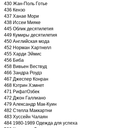
430 Жан-Поль Готье
436 Кензо
437 Ханае Мори
438 Иссеи Мияке
445 Облик десятилетия
449 Кумиры десятилетия
450 Английская мода
452 Норман Хартнелл
455 Харди Эймис
456 Биба
458 Вивьен Вествуд
466 Зандра Роудз
467 Джеспер Конран
468 Кэтрин Хэмнет
471 РифатОзбек
472 Джон Галлиано
479 Александр Мак-Куин
482 Стелла Маккартни
483 Хуссейн Чалаян
484 1980-1989 Одежда для успеха