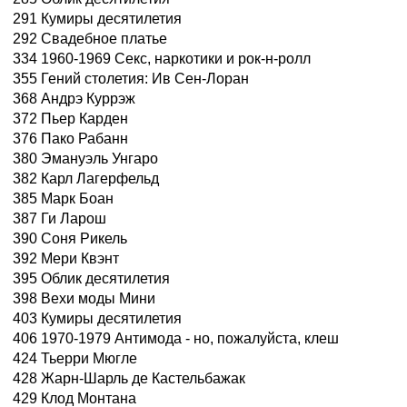
291 Кумиры десятилетия
292 Свадебное платье
334 1960-1969 Секс, наркотики и рок-н-ролл
355 Гений столетия: Ив Сен-Лоран
368 Андрэ Куррэж
372 Пьер Карден
376 Пако Рабанн
380 Эмануэль Унгаро
382 Карл Лагерфельд
385 Марк Боан
387 Ги Ларош
390 Соня Рикель
392 Мери Квэнт
395 Облик десятилетия
398 Вехи моды Мини
403 Кумиры десятилетия
406 1970-1979 Антимода - но, пожалуйста, клеш
424 Тьерри Мюгле
428 Жарн-Шарль де Кастельбажак
429 Клод Монтана