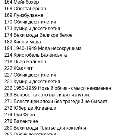
164 Мейнбохер
168 Огюстабернар
169 Луизбуланже
170 Облик десятилетия
173 Кумиры десятилетия
174 Вехи моды Великое белое
182 Кино и мода
194 1940-1949 Мода несокрушима
214 Кристобаль Баленсьяга
218 Пьер Бальмен
222 Жак Фат
227 Облик десятилетия
231 Кумиры десятилетия
232 1950-1959 Новый облик - смысл неизменен
269 Вопрос: как это выглядит изнутри.
271 Блестящей эпохи без трагедий не бывает
272 Юбер де Живанши
274 Луи Феро
276 Валентине
280 Вехи моды Платье для коктейля
285 Облик десятилетия