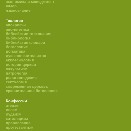
экономика и менеджмент
юмор
языкознание
Теология
апокрифы
апологетика
библейские толкования
библиология
библейские словари
богословие
догматика
душепопечительство
екклесиология
история церкви
оккультизм
патрология
религиоведение
сектология
современная церковь
сравнительное богословие
Конфессии
атеизм
ислам
иудаизм
католицизм
православие
протестантизм