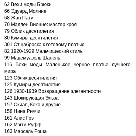
62 Вехи моды Брюки
66 Эдуард Молине
68 Жан Пату
70 Мадлен Вионне: мастер кроя
79 Облик десятилетия
80 Кумиры десятилетия
301 От наброска к готовому платью
82 1920-1929 Мальчишеский стиль
99 Мадемуазель Шанель
116 Вехи моды Маленькое черное платье лучшего
мира
123 Облик десятилетия
125 Кумиры десятилетия
126 1930-1939 Возвращение элегантности
143 Шокирующая Эльза
157 Скиап, Коко и другие
158 Нина Риччи
161 Алис Грэ
162 Мэгги Руфф
163 Марсель Роша