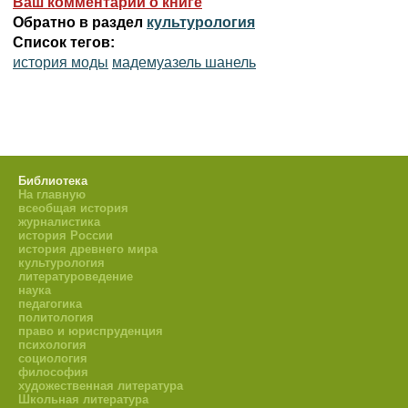
Ваш комментарий о книге
Обратно в раздел
культурология
Список тегов:
история моды
мадемуазель шанель
Библиотека
На главную
всеобщая история
журналистика
история России
история древнего мира
культурология
литературоведение
наука
педагогика
политология
право и юриспруденция
психология
социология
философия
художественная литература
Школьная литература