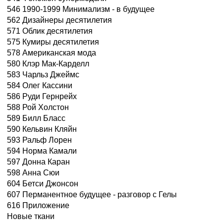
546 1990-1999 Минимализм - в будущее
562 Дизайнеры десятилетия
571 Облик десятилетия
575 Кумиры десятилетия
578 Американская мода
580 Клэр Мак-Карделл
583 Чарльз Джеймс
584 Олег Кассини
586 Руди Гернрейх
588 Рой Холстон
589 Билл Бласс
590 Кельвин Кляйн
593 Ральф Лорен
594 Норма Камали
597 Донна Каран
598 Анна Сюи
604 Бетси Джонсон
607 Перманентное будущее - разговор с Гелы
616 Приложение
Новые ткани