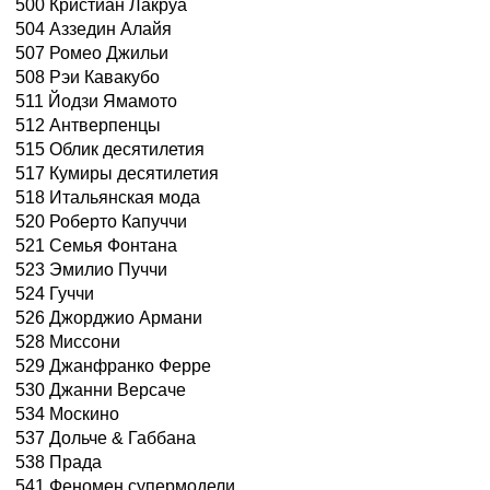
500 Кристиан Лакруа
504 Аззедин Алайя
507 Ромео Джильи
508 Рэи Кавакубо
511 Йодзи Ямамото
512 Антверпенцы
515 Облик десятилетия
517 Кумиры десятилетия
518 Итальянская мода
520 Роберто Капуччи
521 Семья Фонтана
523 Эмилио Пуччи
524 Гуччи
526 Джорджио Армани
528 Миссони
529 Джанфранко Ферре
530 Джанни Версаче
534 Москино
537 Дольче & Габбана
538 Прада
541 Феномен супермодели