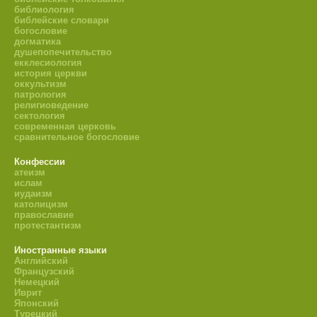
библиология
библейские словари
богословие
догматика
душепопечительство
екклесиология
история церкви
оккультизм
патрология
религиоведение
сектология
современная церковь
сравнительное богословие
Конфессии
атеизм
ислам
иудаизм
католицизм
православие
протестантизм
Иностранные языки
Английский
Французский
Немецкий
Иврит
Японский
Турецкий