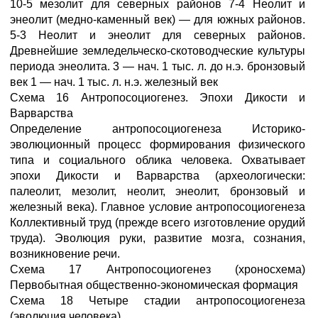
10-5 мезолит для северных районов 7-4 Неолит и
энеолит (медно-каменный век) — для южных районов.
5-3 Неолит и энеолит для северных районов.
Древнейшие земледельческо-скотоводческие культуры
периода энеолита. 3 — нач. 1 тыс. л. до н.э. бронзовый
век 1 — нач. 1 тыс. л. н.э. железный век
Схема 16 Антропосоциогенез. Эпохи Дикости и
Варварства
Определение антропосоциогенеза Историко-
эволюционный процесс формирования физического
типа и социального облика человека. Охватывает
эпохи Дикости и Варварства (археологически:
палеолит, мезолит, неолит, энеолит, бронзовый и
железный века). Главное условие антропосоциогенеза
Коллективный труд (прежде всего изготовление орудий
труда). Эволюция руки, развитие мозга, сознания,
возникновение речи.
Схема 17 Антропосоциогенез (хроносхема)
Первобытная общественно-экономическая формация
Схема 18 Четыре стадии антропосоциогенеза
(эволюция человека)