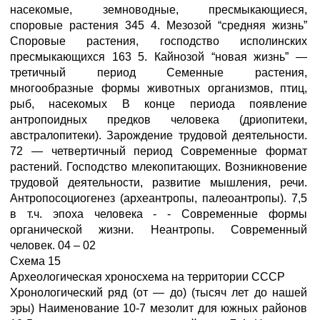
насекомые, земноводные, пресмыкающиеся,
споровые растения 345 4. Мезозой “средняя жизнь”
Споровые растения, господство исполинских
пресмыкающихся 163 5. Кайнозой “новая жизнь” —
третичный период Семенные растения,
многообразные формы животных организмов, птиц,
рыб, насекомых В конце периода появление
антропоидных предков человека (дриопитеки,
австралопитеки). Зарождение трудовой деятельности.
72 — четвертичный период Современные формат
растений. Господство млекопитающих. Возникновение
трудовой деятельности, развитие мышления, речи.
Антропосоциогенез (археантропы, палеоантропы). 7,5
в т.ч. эпоха человека - - Современные формы
органической жизни. Неантропы. Современный
человек. 04 – 02
Схема 15
Археологическая хроносхема на территории СССР
Хронологический ряд (от — до) (тысяч лет до нашей
эры) Наименование 10-7 мезолит для южных районов