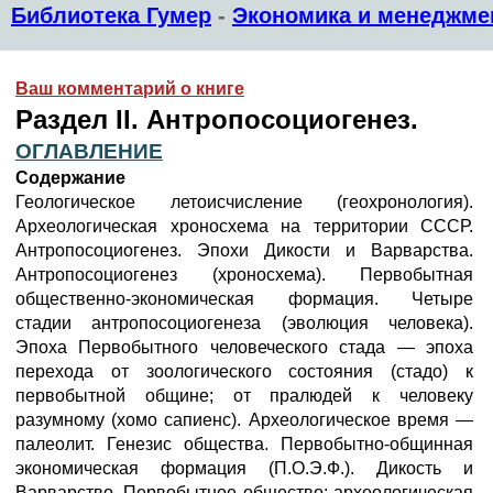
Библиотека Гумер
-
Экономика и менеджме
Ваш комментарий о книге
Раздел II. Антропосоциогенез.
ОГЛАВЛЕНИЕ
Содержание
Геологическое летоисчисление (геохронология).
Археологическая хроносхема на территории СССР.
Антропосоциогенез. Эпохи Дикости и Варварства.
Антропосоциогенез (хроносхема). Первобытная
общественно-экономическая формация. Четыре
стадии антропосоциогенеза (эволюция человека).
Эпоха Первобытного человеческого стада — эпоха
перехода от зоологического состояния (стадо) к
первобытной общине; от пралюдей к человеку
разумному (хомо сапиенс). Археологическое время —
палеолит. Генезис общества. Первобытно-общинная
экономическая формация (П.О.Э.Ф.). Дикость и
Варварство. Первобытное общество: археологическая