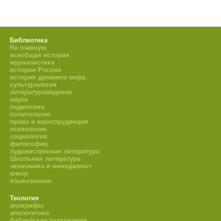
Библиотека
На главную
всеобщая история
журналистика
история России
история древнего мира
культурология
литературоведение
наука
педагогика
политология
право и юриспруденция
психология
социология
философия
художественная литература
Школьная литература
экономика и менеджмент
юмор
языкознание
Теология
апокрифы
апологетика
библейские толкования