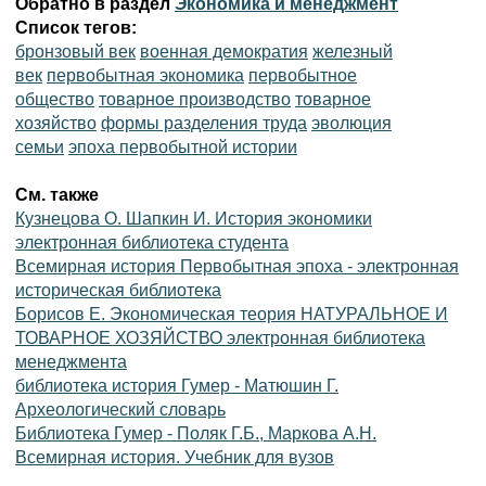
Обратно в раздел
Экономика и менеджмент
Список тегов:
бронзовый век
военная демократия
железный
век
первобытная экономика
первобытное
общество
товарное производство
товарное
хозяйство
формы разделения труда
эволюция
семьи
эпоха первобытной истории
См. также
Кузнецова О. Шапкин И. История экономики
электронная библиотека студента
Всемирная история Первобытная эпоха - электронная
историческая библиотека
Борисов Е. Экономическая теория НАТУРАЛЬНОЕ И
ТОВАРНОЕ ХОЗЯЙСТВО электронная библиотека
менеджмента
библиотека история Гумер - Матюшин Г.
Археологический словарь
Библиотека Гумер - Поляк Г.Б., Маркова А.Н.
Всемирная история. Учебник для вузов