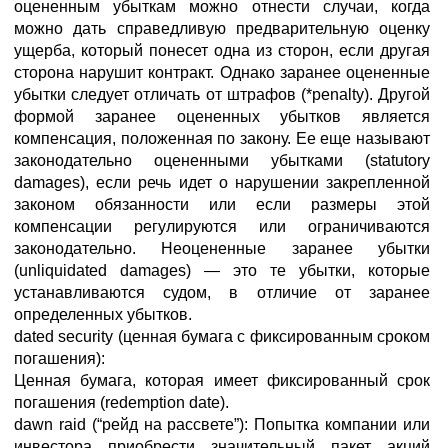
оцененным убыткам можно отнести случаи, когда
можно дать справедливую предварительную оценку
ущерба, который понесет одна из сторон, если другая
сторона нарушит контракт. Однако заранее оцененные
убытки следует отличать от штрафов (*penalty). Другой
формой заранее оцененных убытков является
компенсация, положенная по закону. Ее еще называют
законодательно оцененными убытками (statutory
damages), если речь идет о нарушении закрепленной
законом обязанности или если размеры этой
компенсации регулируются или ограничиваются
законодательно. Неоцененные заранее убытки
(unliquidated damages) — это те убытки, которые
устанавливаются судом, в отличие от заранее
определенных убытков.
dated security (ценная бумага с фиксированным сроком
погашения):
Ценная бумага, которая имеет фиксированный срок
погашения (redemption date).
dawn raid (“рейд на рассвете”): Попытка компании или
инвестора приобрести значительный пакет акций