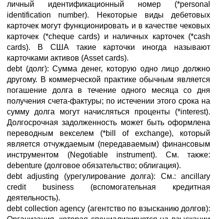
личный идентификационный номер (*personal
identification number). Некоторые виды дебетовых
карточек могут функционировать и в качестве чековых
карточек (*cheque cards) и наличных карточек (*cash
cards). В США такие карточки иногда называют
карточками активов (Asset cards).
debt (долг): Сумма денег, которую одно лицо должно
другому. В коммерческой практике обычным является
погашение долга в течение одного месяца со дня
получения счета-фактуры; по истечении этого срока на
сумму долга могут начисляться проценты (*interest).
Долгосрочная задолженность может быть оформлена
переводным векселем (*bill of exchange), который
является отчуждаемым (передаваемым) финансовым
инструментом (Negotiable instrument). См. также:
debenture (долговое обязательство; облигация).
debt adjusting (урегулирование долга): См.: ancillary
credit business (вспомогательная кредитная
деятельность).
debt collection agency (агентство по взысканию долгов):