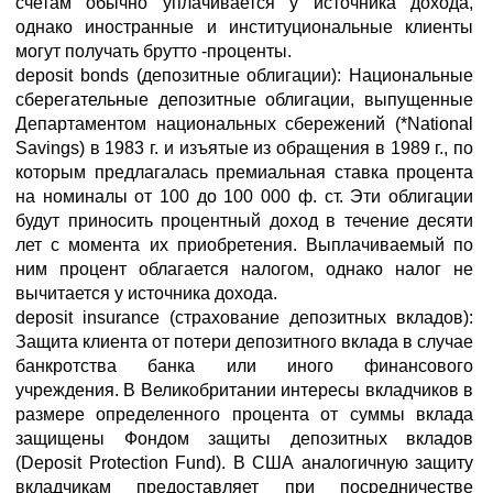
счетам обычно уплачивается у источника дохода,
однако иностранные и институциональные клиенты
могут получать брутто -проценты.
deposit bonds (депозитные облигации): Национальные
сберегательные депозитные облигации, выпущенные
Департаментом национальных сбережений (*National
Savings) в 1983 г. и изъятые из обращения в 1989 г., по
которым предлагалась премиальная ставка процента
на номиналы от 100 до 100 000 ф. ст. Эти облигации
будут приносить процентный доход в течение десяти
лет с момента их приобретения. Выплачиваемый по
ним процент облагается налогом, однако налог не
вычитается у источника дохода.
deposit insurance (страхование депозитных вкладов):
Защита клиента от потери депозитного вклада в случае
банкротства банка или иного финансового
учреждения. В Великобритании интересы вкладчиков в
размере определенного процента от суммы вклада
защищены Фондом защиты депозитных вкладов
(Deposit Protection Fund). В США аналогичную защиту
вкладчикам предоставляет при посредничестве