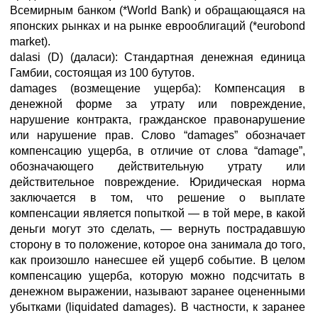
Всемирным банком (*World Bank) и обращающаяся на
японских рынках и на рынке еврооблигаций (*eurobond
market).
dalasi (D) (даласи): Стандартная денежная единица
Гамбии, состоящая из 100 бутутов.
damages (возмещение ущерба): Компенсация в
денежной форме за утрату или повреждение,
нарушение контракта, гражданское правонарушение
или нарушение прав. Слово “damages” обозначает
компенсацию ущерба, в отличие от слова “damage”,
обозначающего действительную утрату или
действительное повреждение. Юридическая норма
заключается в том, что решение о выплате
компенсации является попыткой — в той мере, в какой
деньги могут это сделать, — вернуть пострадавшую
сторону в то положение, которое она занимала до того,
как произошло нанесшее ей ущерб событие. В целом
компенсацию ущерба, которую можно подсчитать в
денежном выражении, называют заранее оцененными
убытками (liquidated damages). В частности, к заранее