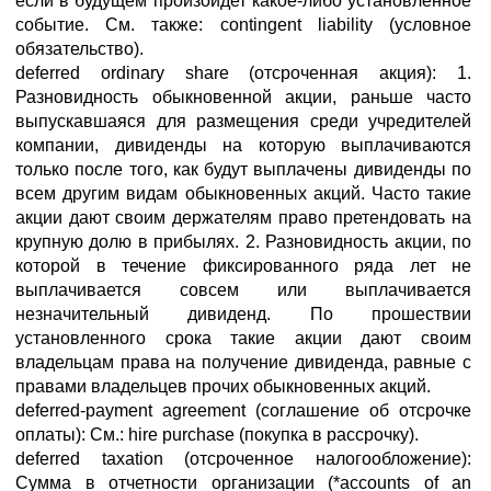
если в будущем произойдет какое-либо установленное
событие. См. также: contingent liability (условное
обязательство).
deferred ordinary share (отсроченная акция): 1.
Разновидность обыкновенной акции, раньше часто
выпускавшаяся для размещения среди учредителей
компании, дивиденды на которую выплачиваются
только после того, как будут выплачены дивиденды по
всем другим видам обыкновенных акций. Часто такие
акции дают своим держателям право претендовать на
крупную долю в прибылях. 2. Разновидность акции, по
которой в течение фиксированного ряда лет не
выплачивается совсем или выплачивается
незначительный дивиденд. По прошествии
установленного срока такие акции дают своим
владельцам права на получение дивиденда, равные с
правами владельцев прочих обыкновенных акций.
deferred-payment agreement (соглашение об отсрочке
оплаты): См.: hire purchase (покупка в рассрочку).
deferred taxation (отсроченное налогообложение):
Сумма в отчетности организации (*accounts of an