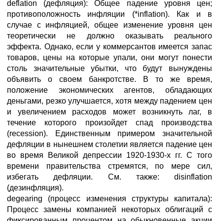
deflation (дефляция): Общее падение уровня цен;
противоположность инфляции (*inflation). Как и в
случае с инфляцией, общее изменение уровня цен
теоретически не должно оказывать реального
эффекта. Однако, если у коммерсантов имеется запас
товаров, цены на которые упали, они могут понести
столь значительные убытки, что будут вынуждены
объявить о своем банкротстве. В то же время,
положение экономических агентов, обладающих
деньгами, резко улучшается, хотя между падением цен
и увеличением расходов может возникнуть лаг, в
течение которого произойдет спад производства
(recession). Единственным примером значительной
дефляции в нынешнем столетии является падение цен
во время Великой депрессии 1920-1930-х гг. С того
времени правительства стремятся, по мере сил,
избегать дефляции. См. также: disinflation
(дезинфляция).
degearing (процесс изменения структуры капитала):
Процесс замены компанией некоторых облигаций с
фиксированным процентом на обыкновенные акции