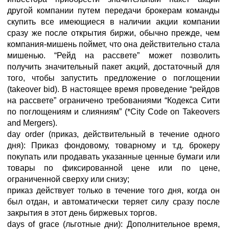
другой компании путем передачи брокерам команды
скупить все имеющиеся в наличии акции компании
сразу же после открытия биржи, обычно прежде, чем
компания-мишень поймет, что она действительно стала
мишенью. “Рейд на рассвете” может позволить
получить значительный пакет акций, достаточный для
того, чтобы запустить предложение о поглощении
(takeover bid). В настоящее время проведение “рейдов
на рассвете” ограничено требованиями “Кодекса Сити
по поглощениям и слияниям” (*City Code on Takeovers
and Mergers).
day order (приказ, действительный в течение одного
дня): Приказ фондовому, товарному и т.д. брокеру
покупать или продавать указанные ценные бумаги или
товары по фиксированной цене или по цене,
ограниченной сверху или снизу;
приказ действует только в течение того дня, когда он
был отдан, и автоматически теряет силу сразу после
закрытия в этот день биржевых торгов.
days of grace (льготные дни): Дополнительное время,