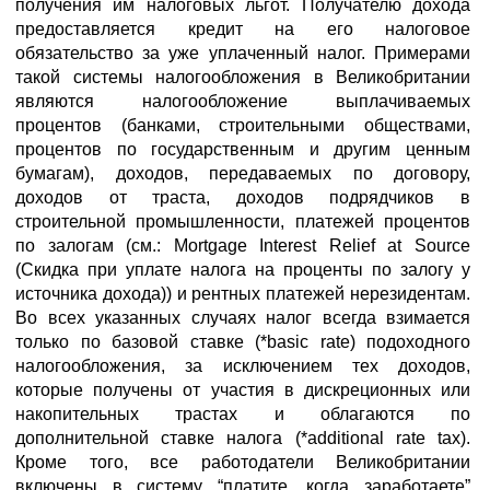
получения им налоговых льгот. Получателю дохода
предоставляется кредит на его налоговое
обязательство за уже уплаченный налог. Примерами
такой системы налогообложения в Великобритании
являются налогообложение выплачиваемых
процентов (банками, строительными обществами,
процентов по государственным и другим ценным
бумагам), доходов, передаваемых по договору,
доходов от траста, доходов подрядчиков в
строительной промышленности, платежей процентов
по залогам (см.: Mortgage Interest Relief at Source
(Скидка при уплате налога на проценты по залогу у
источника дохода)) и рентных платежей нерезидентам.
Во всех указанных случаях налог всегда взимается
только по базовой ставке (*basic rate) подоходного
налогообложения, за исключением тех доходов,
которые получены от участия в дискреционных или
накопительных трастах и облагаются по
дополнительной ставке налога (*additional rate tax).
Кроме того, все работодатели Великобритании
включены в систему “платите, когда заработаете”