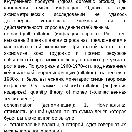
внутреннего продукта (*gross domestic product) или
изменений темпов инфляции. Однако в ходе
эконометрических исследований не удалось
достоверно установить, является ли в
действительности спрос на деньги стабильным.
demand-pull inflation (инфляция спроса): Рост цен,
вызванный превышением спроса над предложением в
масштабах всей экономики. При полной занятости в
экономике всех трудовых и прочих ресурсов
избыточный спрос может исчезнуть только в результате
роста цен. Популярная в 1960-1970-х гг. под названием
кейнсианской теории инфляции (inflation), эта теория в
1980-х гг. была вытеснена монетаристскими теориями
инфляции. См. также: cost-push inflation (инфляция
издержек); quantity theory of money (количественная
теория денег).
denomination (деноминация): 1. Номинальная
стоимость ценной бумаги, т.е. та сумма денег, которая
будет выплачена при ее выкупе.
2. Установление валюты, в которой будет совершаться
международная операция.