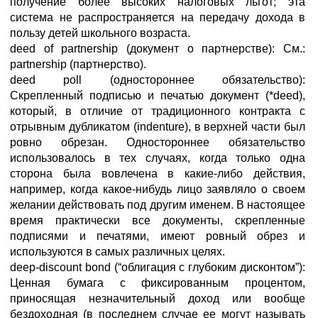
получение более высоких налоговых льгот; эта
система не распространяется на передачу дохода в
пользу детей школьного возраста.
deed of partnership (документ о партнерстве): См.:
partnership (партнерство).
deed poll (одностороннее обязательство):
Скрепленный подписью и печатью документ (*deed),
который, в отличие от традиционного контракта с
отрывным дубликатом (indenture), в верхней части был
ровно обрезан. Одностороннее обязательство
использовалось в тех случаях, когда только одна
сторона была вовлечена в какие-либо действия,
например, когда какое-нибудь лицо заявляло о своем
желании действовать под другим именем. В настоящее
время практически все документы, скрепленные
подписями и печатями, имеют ровный обрез и
используются в самых различных целях.
deep-discount bond (“облигация с глубоким дисконтом”):
Ценная бумага с фиксированным процентом,
приносящая незначительный доход или вообще
бездоходная (в последнем случае ее могут называть