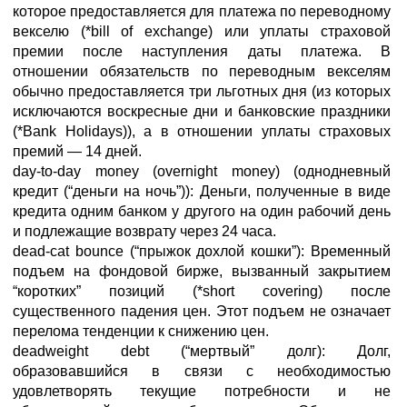
которое предоставляется для платежа по переводному
векселю (*bill of exchange) или уплаты страховой
премии после наступления даты платежа. В
отношении обязательств по переводным векселям
обычно предоставляется три льготных дня (из которых
исключаются воскресные дни и банковские праздники
(*Bank Holidays)), а в отношении уплаты страховых
премий — 14 дней.
day-to-day money (overnight money) (однодневный
кредит (“деньги на ночь”)): Деньги, полученные в виде
кредита одним банком у другого на один рабочий день
и подлежащие возврату через 24 часа.
dead-cat bounce (“прыжок дохлой кошки”): Временный
подъем на фондовой бирже, вызванный закрытием
“коротких” позиций (*short covering) после
существенного падения цен. Этот подъем не означает
перелома тенденции к снижению цен.
deadweight debt (“мертвый” долг): Долг,
образовавшийся в связи с необходимостью
удовлетворять текущие потребности и не