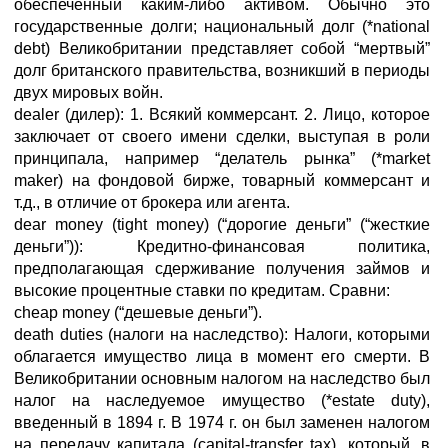
обеспеченный каким-либо активом. Обычно это
государственные долги; национальный долг (*national
debt) Великобритании представляет собой “мертвый”
долг британского правительства, возникший в периоды
двух мировых войн.
dealer (дилер): 1. Всякий коммерсант. 2. Лицо, которое
заключает от своего имени сделки, выступая в роли
принципала, например “делатель рынка” (*market
maker) на фондовой бирже, товарный коммерсант и
т.д., в отличие от брокера или агента.
dear money (tight money) (“дорогие деньги” (“жесткие
деньги”)): Кредитно-финансовая политика,
предполагающая сдерживание получения займов и
высокие процентные ставки по кредитам. Сравни:
cheap money (“дешевые деньги”).
death duties (налоги на наследство): Налоги, которыми
облагается имущество лица в момент его смерти. В
Великобритании основным налогом на наследство был
налог на наследуемое имущество (*estate duty),
введенный в 1894 г. В 1974 г. он был заменен налогом
на передачу капитала (capital-transfer tax), который, в