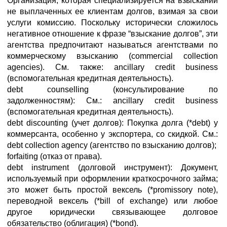
Организация, которая специализируется на взыскании
не выплаченных ее клиентам долгов, взимая за свои
услуги комиссию. Поскольку исторически сложилось
негативное отношение к фразе “взыскание долгов”, эти
агентства предпочитают называться агентствами по
коммерческому взысканию (commercial collection
agencies). См. также: ancillary credit business
(вспомогательная кредитная деятельность).
debt counselling (консультирование по
задолженностям): См.: ancillary credit business
(вспомогательная кредитная деятельность).
debt discounting (учет долгов): Покупка долга (*debt) у
коммерсанта, особенно у экспортера, со скидкой. См.:
debt collection agency (агентство по взысканию долгов);
forfaiting (отказ от права).
debt instrument (долговой инструмент): Документ,
используемый при оформлении краткосрочного займа;
это может быть простой вексель (*promissory note),
переводной вексель (*bill of exchange) или любое
другое юридически связывающее долговое
обязательство (облигация) (*bond).