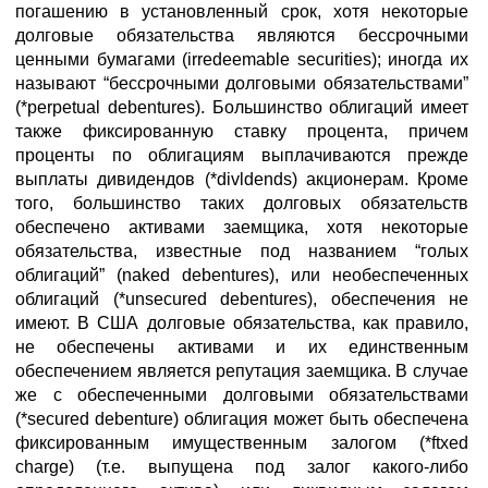
погашению в установленный срок, хотя некоторые
долговые обязательства являются бессрочными
ценными бумагами (irredeemable securities); иногда их
называют “бессрочными долговыми обязательствами”
(*perpetual debentures). Большинство облигаций имеет
также фиксированную ставку процента, причем
проценты по облигациям выплачиваются прежде
выплаты дивидендов (*divldends) акционерам. Кроме
того, большинство таких долговых обязательств
обеспечено активами заемщика, хотя некоторые
обязательства, известные под названием “голых
облигаций” (naked debentures), или необеспеченных
облигаций (*unsecured debentures), обеспечения не
имеют. В США долговые обязательства, как правило,
не обеспечены активами и их единственным
обеспечением является репутация заемщика. В случае
же с обеспеченными долговыми обязательствами
(*secured debenture) облигация может быть обеспечена
фиксированным имущественным залогом (*ftxed
charge) (т.е. выпущена под залог какого-либо