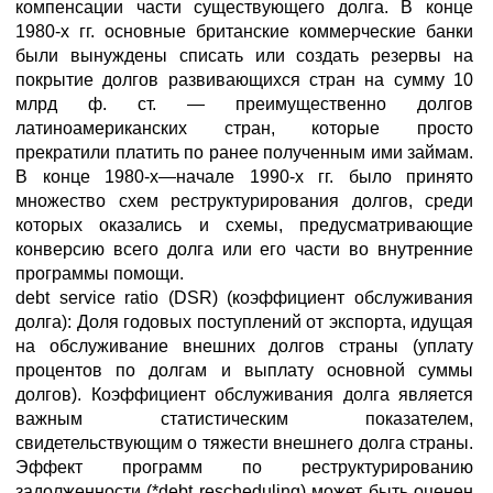
компенсации части существующего долга. В конце
1980-х гг. основные британские коммерческие банки
были вынуждены списать или создать резервы на
покрытие долгов развивающихся стран на сумму 10
млрд ф. ст. — преимущественно долгов
латиноамериканских стран, которые просто
прекратили платить по ранее полученным ими займам.
В конце 1980-х—начале 1990-х гг. было принято
множество схем реструктурирования долгов, среди
которых оказались и схемы, предусматривающие
конверсию всего долга или его части во внутренние
программы помощи.
debt service ratio (DSR) (коэффициент обслуживания
долга): Доля годовых поступлений от экспорта, идущая
на обслуживание внешних долгов страны (уплату
процентов по долгам и выплату основной суммы
долгов). Коэффициент обслуживания долга является
важным статистическим показателем,
свидетельствующим о тяжести внешнего долга страны.
Эффект программ по реструктурированию
задолженности (*debt rescheduling) может быть оценен