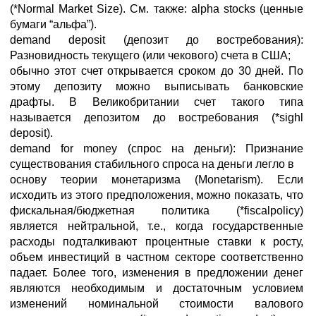
(*Normal Market Size). См. также: alpha stocks (ценные
бумаги “альфа”).
demand deposit (депозит до востребования):
Разновидность текущего (или чекового) счета в США;
обычно этот счет открывается сроком до 30 дней. По
этому депозиту можно выписывать банковские
драфты. В Великобритании счет такого типа
называется депозитом до востребования (*sighl
deposit).
demand for money (спрос на деньги): Признание
существования стабильного спроса на деньги легло в
основу теории монетаризма (Monetarism). Если
исходить из этого предположения, можно показать, что
фискальная/бюджетная политика (*fiscalpolicy)
является нейтральной, т.е., когда государственные
расходы подталкивают процентные ставки к росту,
объем инвестиций в частном секторе соответственно
падает. Более того, изменения в предложении денег
являются необходимым и достаточным условием
изменений номинальной стоимости валового