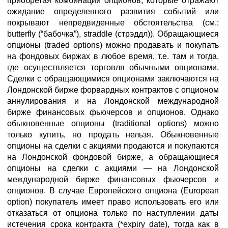
приобретая комбинации опционов, которые отражают
ожидание определенного развития событий или
покрывают непредвиденные обстоятельства (см.:
butterfly (“бабочка”), straddle (стрэддл)). Обращающиеся
опционы (traded options) можно продавать и покупать
на фондовых биржах в любое время, т.е. там и тогда,
где осуществляется торговля обычными опционами.
Сделки с обращающимися опционами заключаются на
Лондонской бирже форвардных контрактов с опционом
аннулирования и на Лондонской международной
бирже финансовых фьючерсов и опционов. Однако
обыкновенные опционы (traditional options) можно
только купить, но продать нельзя. Обыкновенные
опционы на сделки с акциями продаются и покупаются
на Лондонской фондовой бирже, а обращающиеся
опционы на сделки с акциями — на Лондонской
международной бирже финансовых фьючерсов и
опционов. В случае Европейского опциона (European
option) покупатель имеет право использовать его или
отказаться от опциона только по наступлении даты
истечения срока контракта (*expiry date), тогда как в