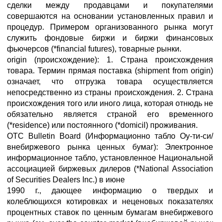
сделки между продавцами и покупателями
совершаются на основании установленных правил и
процедур. Примером организованного рынка могут
служить фондовые биржи и биржи финансовых
фьючерсов (*financial futures), товарные рынки.
origin (происхождение): 1. Страна происхождения
товара. Термин прямая поставка (shipment from origin)
означает, что отгрузка товара осуществляется
непосредственно из страны происхождения. 2. Страна
происхождения того или иного лица, которая отнюдь не
обязательно является страной его временного
(*residence) или постоянного (*domicil) проживания.
ОТС Bulletin Board (Информационно табло Оу-ти-си/
внебиржевого рынка ценных бумаг): Электронное
информационное табло, установленное Национальной
ассоциацией биржевых дилеров (*National Association
of Securities Dealers Inc.) в июне
1990 г., дающее информацию о твердых и
колеблющихся котировках и неценовых показателях
процентных ставок по ценным бумагам внебиржевого