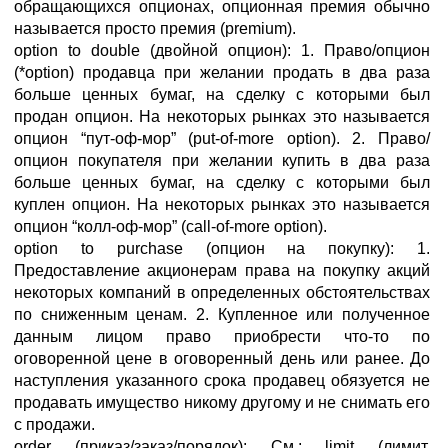
обращающихся опционах, опционная премия обычно
называется просто премия (premium).
option to double (двойной опцион): 1. Право/опцион
(*option) продавца при желании продать в два раза
больше ценных бумаг, на сделку с которыми был
продан опцион. На некоторых рынках это называется
опцион “пут-оф-мор” (put-of-more option). 2. Право/
опцион покупателя при желании купить в два раза
больше ценных бумаг, на сделку с которыми был
куплен опцион. На некоторых рынках это называется
опцион “колл-оф-мор” (call-of-more option).
option to purchase (опцион на покупку): 1.
Предоставление акционерам права на покупку акций
некоторых компаний в определенных обстоятельствах
по сниженным ценам. 2. Купленное или полученное
данным лицом право приобрести что-то по
оговоренной цене в оговоренный день или ранее. До
наступления указанного срока продавец обязуется не
продавать имущество никому другому и не снимать его
с продажи.
order (приказ/заказ/порядок): См.: limit (лимит,