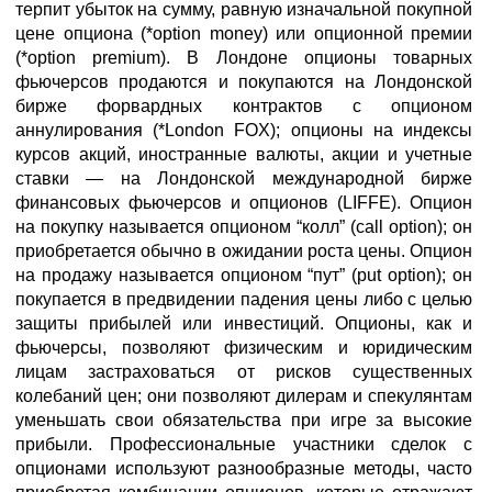
терпит убыток на сумму, равную изначальной покупной
цене опциона (*option money) или опционной премии
(*option premium). В Лондоне опционы товарных
фьючерсов продаются и покупаются на Лондонской
бирже форвардных контрактов с опционом
аннулирования (*London FOX); опционы на индексы
курсов акций, иностранные валюты, акции и учетные
ставки — на Лондонской международной бирже
финансовых фьючерсов и опционов (LIFFE). Опцион
на покупку называется опционом “колл” (call option); он
приобретается обычно в ожидании роста цены. Опцион
на продажу называется опционом “пут” (put option); он
покупается в предвидении падения цены либо с целью
защиты прибылей или инвестиций. Опционы, как и
фьючерсы, позволяют физическим и юридическим
лицам застраховаться от рисков существенных
колебаний цен; они позволяют дилерам и спекулянтам
уменьшать свои обязательства при игре за высокие
прибыли. Профессиональные участники сделок с
опционами используют разнообразные методы, часто