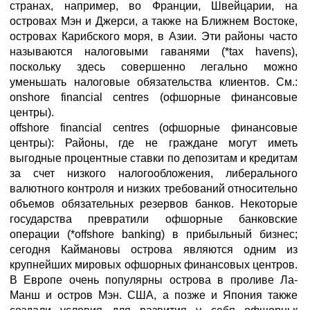
странах, например, во Франции, Швейцарии, на
островах Мэн и Джерси, а также на Ближнем Востоке,
островах Карибского моря, в Азии. Эти районы часто
называются налоговыми гаванями (*tax havens),
поскольку здесь совершенно легально можно
уменьшать налоговые обязательства клиентов. См.:
onshore financial centres (офшорные финансовые
центры).
offshore financial centres (офшорные финансовые
центры): Районы, где не граждане могут иметь
выгодные процентные ставки по депозитам и кредитам
за счет низкого налогообложения, либерального
валютного контроля и низких требований относительно
объемов обязательных резервов банков. Некоторые
государства превратили офшорные банковские
операции (*offshore banking) в прибыльный бизнес;
сегодня Каймановы острова являются одним из
крупнейших мировых офшорных финансовых центров.
В Европе очень популярны острова в проливе Ла-
Манш и остров Мэн. США, а позже и Япония также