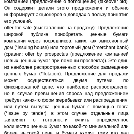
компанией (предложение о поглощении) (takeover bid).
Он содержит детали этого предложения и обычно
информирует акционеров о доводах в пользу принятия
его условий.
offer for sale (выставление на продажу): Предложение
широкой публике приобретать ценные бумаги
компании через посредников, таких, как эмиссионный
дом (*issuing house) или торговый дом (*merchant bank)
(сравни: offer by prospectus (предложение компанией
новых ценных бумаг при помощи проспекта)). Это один
из наиболее распространенных способов размещения
ценных бумаг (*flotation). Предложение для продажи
может осуществляться двумя путями: по
фиксированной цене, что наиболее распространено,
но в случае превышения спроса над предложением
требует каких-то форм жеребьевки или распределения;
или путем выпуска ценных бумаг с помощью торга
(*issue by tender), в этом случае отдельные лица
заявляют о готовности купить определенное
количество ценных бумаг по какой-то минимальной или
более высокой цене, и бумаги уходят тому, кто дал