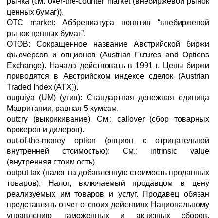
рынка (см. over-the-counter market (внебиржевой рынок
ценных бумаг)).
ОТС market: Аббревиатура понятия “внебиржевой
рынок ценных бумаг”.
ОТОВ: Сокращенное название Австрийской биржи
фьючерсов и опционов (Austrian Futures and Options
Exchange). Начала действовать в 1991 г. Цены биржи
приводятся в Австрийском индексе сделок (Austrian
Traded Index (ATX)).
ouguiya (UM) (угия): Стандартная денежная единица
Мавритании, равная 5 хумсам.
outcry (выкрикивание): См.: callover (сбор товарных
брокеров и дилеров).
out-of-the-money option (опцион с отрицательной
внутренней стоимостью): См.: intrinsic value
(внутренняя стоим ость).
output tax (налог на добавленную стоимость проданных
товаров): Налог, включаемый продавцом в цену
реализуемых им товаров и услуг. Продавец обязан
представлять отчет о своих действиях Национальному
управлению таможенных и акцизных сборов,