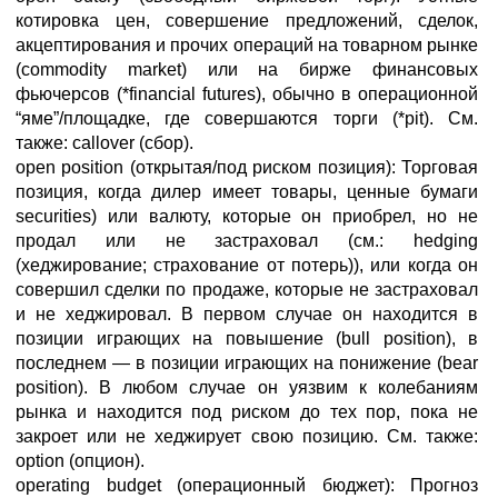
котировка цен, совершение предложений, сделок,
акцептирования и прочих операций на товарном рынке
(commodity market) или на бирже финансовых
фьючерсов (*financial futures), обычно в операционной
“яме”/площадке, где совершаются торги (*pit). См.
также: callover (сбор).
open position (открытая/под риском позиция): Торговая
позиция, когда дилер имеет товары, ценные бумаги
securities) или валюту, которые он приобрел, но не
продал или не застраховал (см.: hedging
(хеджирование; страхование от потерь)), или когда он
совершил сделки по продаже, которые не застраховал
и не хеджировал. В первом случае он находится в
позиции играющих на повышение (bull position), в
последнем — в позиции играющих на понижение (bear
position). В любом случае он уязвим к колебаниям
рынка и находится под риском до тех пор, пока не
закроет или не хеджирует свою позицию. См. также:
option (опцион).
operating budget (операционный бюджет): Прогноз