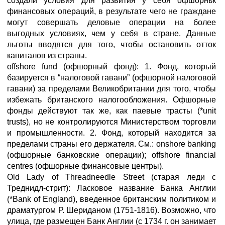
создали условия для развития у себя офшорньк
финансовых операций, в результате чего не граждане
могут совершать деловые операции на более
выгодных условиях, чем у себя в стране. Данные
льготы вводятся для того, чтобы остановить отток
капиталов из страны.
offshore fund (офшорный фонд): 1. Фонд, который
базируется в “налоговой гавани” (офшорной налоговой
гавани) за пределами Великобритании для того, чтобы
избежать британского налогообложения. Офшорные
фонды действуют так же, как паевые трасты (*unit
trusts), но не контролируются Министерством торговли
и промышленности. 2. Фонд, который находится за
пределами страны его держателя. См.: onshore banking
(офшорные банковские операции); offshore financial
centres (офшорные финансовые центры).
Old Lady of Threadneedle Street (старая леди с
Треднидл-стрит): Ласковое название Банка Англии
(*Bank of England), введенное британским политиком и
драматургом Р. Шериданом (1751-1816). Возможно, что
улица, где размещен Банк Англии (с 1734 г. он занимает