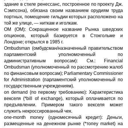
здание в стиле ренессанс, построенное по проекту Дж.
Сэмпсона), обязана своим названием орудиям труда
портных, помещение гильдии которых расположено на
той же улице, — ниткам и иголкам.
ОМ (ОМ): Сокращенное название Рынка шведских
опционов, который базируется в Стокгольме и
Лондоне; открылся в 1985 г.
Ombudsman (омбудсман/назначенный правительством
парламентский уполномоченный по
административным вопросам): См.: Financial
Ombudsman (уполномоченный по рассмотрению жалоб
по финансовым вопросам); Parliamentary Commissioner
for Administration (парламентский уполномоченный по
государственным учреждениям).
on demand (по первому требованию): Характеристика
векселя (*bill of exchange), который оплачивается по
предъявлении. Примером такого векселя может
служить некроссированный чек.
one-month money (одномесячный кредит): Деньги,
размещенные на денежном рынке (*топеу market) на