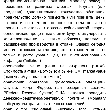
кредитной/монетарной политики (Monetary policy) в
промышленно развитых странах. Покупая (или
продавая) дополнительное количество облигаций,
правительство должно повысить (или понизить) цены
на них и соответственно понизить (или повысить)
процентные ставки. Согласно кейнсианской теории,
более низкие процентные ставки будут стимулировать
капиталовложения и, таким образом, поведут к
расширению производства в стране. Однако сегодня
многие экономисты считают, что это может повести
только к росту уровня цен, т.е. к стимулированию
инфляции (*inflation).
open-market value (цена на открытом рынке):
Стоимость актива на открытом рынке. См.: market value
(рыночная/курсовая стоимость).
open-mouth operations (громогласные операции):
Случаи, когда Федеральная резервная система
(*Federal Reserve System) США пытается проводить
денежно-кредитную/монетарную политику (Monetary
policy) путем правительственных заявлений.
open outcry (свободный биржевой торг): Устные