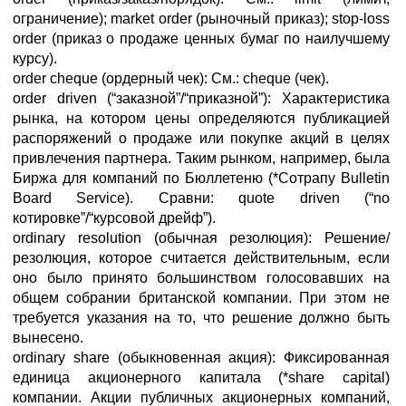
ограничение); market order (рыночный приказ); stop-loss
order (приказ о продаже ценных бумаг по наилучшему
курсу).
order cheque (ордерный чек): См.: cheque (чек).
order driven (“заказной”/“приказной”): Характеристика
рынка, на котором цены определяются публикацией
распоряжений о продаже или покупке акций в целях
привлечения партнера. Таким рынком, например, была
Биржа для компаний по Бюллетеню (*Сотрапу Bulletin
Board Service). Сравни: quote driven (“no
котировке”/“курсовой дрейф”).
ordinary resolution (обычная резолюция): Решение/
резолюция, которое считается действительным, если
оно было принято большинством голосовавших на
общем собрании британской компании. При этом не
требуется указания на то, что решение должно быть
вынесено.
ordinary share (обыкновенная акция): Фиксированная
единица акционерного капитала (*share capital)
компании. Акции публичных акционерных компаний,