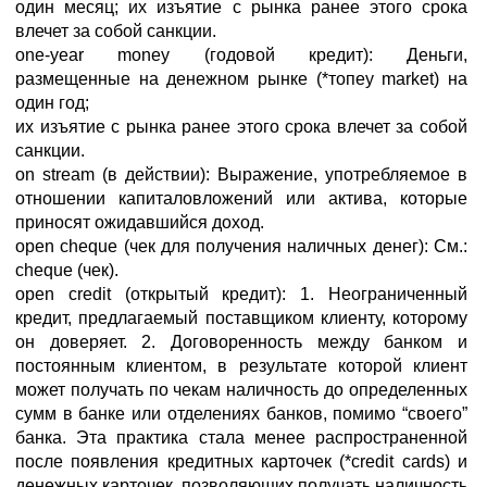
один месяц; их изъятие с рынка ранее этого срока
влечет за собой санкции.
one-year money (годовой кредит): Деньги,
размещенные на денежном рынке (*топеу market) на
один год;
их изъятие с рынка ранее этого срока влечет за собой
санкции.
on stream (в действии): Выражение, употребляемое в
отношении капиталовложений или актива, которые
приносят ожидавшийся доход.
open cheque (чек для получения наличных денег): См.:
cheque (чек).
open credit (открытый кредит): 1. Неограниченный
кредит, предлагаемый поставщиком клиенту, которому
он доверяет. 2. Договоренность между банком и
постоянным клиентом, в результате которой клиент
может получать по чекам наличность до определенных
сумм в банке или отделениях банков, помимо “своего”
банка. Эта практика стала менее распространенной
после появления кредитных карточек (*credit cards) и
денежных карточек, позволяющих получать наличность