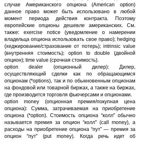
случае Американского опциона (American option)
данное право может быть использовано в любой
момент периода действия контракта. Поэтому
европейские опционы дешевле американских. См.
также: exercise notice (уведомление о намерении
владельца опциона использовать свое право); hedging
(хеджирование/страхование от потерь); intrinsic value
(внутренняя стоимость); option to double (двойной
опцион); time value (срочная стоимость).
option dealer (опционный дилер): Дилер,
осуществляющий сделки как по обращающимся
опционам (*options), так и по обыкновенным опционам
на фондовой или товарной биржах, а также на биржах,
где производится торговля фьючерсами и опционами.
option money (опционная премия/покупная цена
опциона): Сумма, затрачиваемая на приобретение
опциона (*option). Стоимость опциона “колл” обычно
называется премия за опцион “колл” (call money), a
расходы на приобретение опциона “пут” — премия за
опцион “пут” (put money). Когда речь идет об