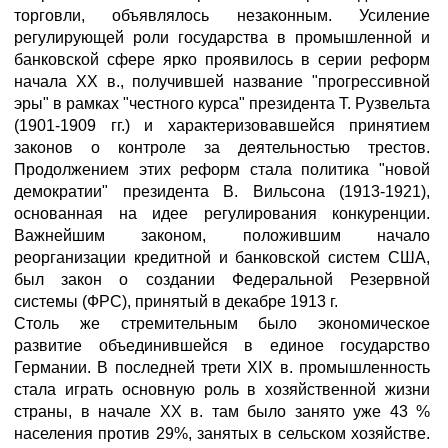
торговли, объявлялось незаконным. Усиление
регулирующей роли государства в промышленной и
банковской сфере ярко проявилось в серии реформ
начала XX в., получившей название "прогрессивной
эры" в рамках "честного курса" президента Т. Рузвельта
(1901-1909 гг.) и характеризовавшейся принятием
законов о контроле за деятельностью трестов.
Продолжением этих реформ стала политика "новой
демократии" президента В. Вильсона (1913-1921),
основанная на идее регулирования конкуренции.
Важнейшим законом, положившим начало
реорганизации кредитной и банковской систем США,
был закон о создании Федеральной Резервной
системы (ФРС), принятый в декабре 1913 г.
Столь же стремительным было экономическое
развитие объединившейся в единое государство
Германии. В последней трети XIX в. промышленность
стала играть основную роль в хозяйственной жизни
страны, в начале XX в. там было занято уже 43 %
населения против 29%, занятых в сельском хозяйстве.