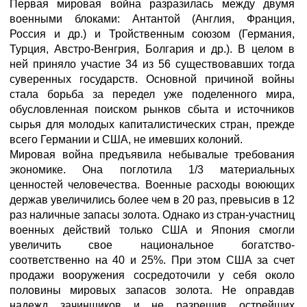
Первая мировая война разразилась между двумя
военными блоками: Антантой (Англия, Франция,
Россия и др.) и Тройственным союзом (Германия,
Турция, Австро-Венгрия, Болгария и др.). В целом в
ней приняло участие 34 из 56 существовавших тогда
суверенных государств. Основной причиной войны
стала борьба за передел уже поделенного мира,
обусловленная поиском рынков сбыта и источников
сырья для молодых капиталистических стран, прежде
всего Германии и США, не имевших колоний.
Мировая война предъявила небывалые требования
экономике. Она поглотила 1/3 материальных
ценностей человечества. Военные расходы воюющих
держав увеличились более чем в 20 раз, превысив в 12
раз наличные запасы золота. Однако из стран-участниц
военных действий только США и Япония смогли
увеличить свое национальное богатство-
соответственно на 40 и 25%. При этом США за счет
продажи вооружения сосредоточили у себя около
половины мировых запасов золота. Не оправдав
надежд зачинщиков и не разрешив острейших