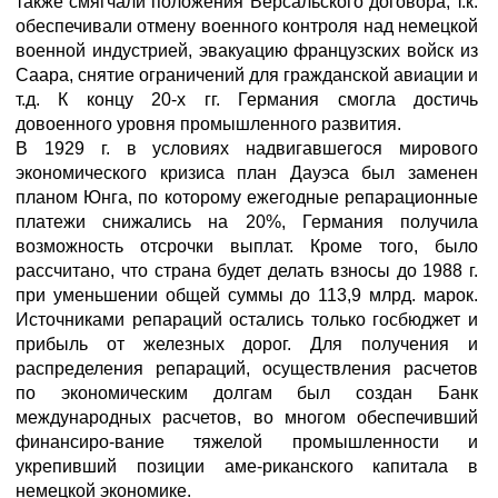
также смягчали положения Версальского договора, т.к.
обеспечивали отмену военного контроля над немецкой
военной индустрией, эвакуацию французских войск из
Саара, снятие ограничений для гражданской авиации и
т.д. К концу 20-х гг. Германия смогла достичь
довоенного уровня промышленного развития.
В 1929 г. в условиях надвигавшегося мирового
экономического кризиса план Дауэса был заменен
планом Юнга, по которому ежегодные репарационные
платежи снижались на 20%, Германия получила
возможность отсрочки выплат. Кроме того, было
рассчитано, что страна будет делать взносы до 1988 г.
при уменьшении общей суммы до 113,9 млрд. марок.
Источниками репараций остались только госбюджет и
прибыль от железных дорог. Для получения и
распределения репараций, осуществления расчетов
по экономическим долгам был создан Банк
международных расчетов, во многом обеспечивший
финансиро-вание тяжелой промышленности и
укрепивший позиции аме-риканского капитала в
немецкой экономике.