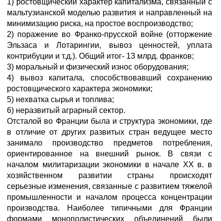
1) ростовщический характер капитализма, связанный с
мальтузианской моделью развития и направленный на
минимизацию риска, на простое воспроизводство;
2) поражение во Франко-прусской войне (отторжение
Эльзаса и Лотарингии, вывоз ценностей, уплата
контрибуции и т.д.). Общий итог- 13 млрд. франков;
3) моральный и физический износ оборудования;
4) вывоз капитала, способствовавший сохранению
ростовщического характера экономики;
5) нехватка сырья и топлива;
6) неразвитый аграрный сектор.
Отсталой во Франции была и структура экономики, где
в отличие от других развитых стран ведущее место
занимало производство предметов потребления,
ориентированное на внешний рынок. В связи с
началом милитаризации экономики в начале XX в. в
хозяйственном развитии страны происходят
серьезные изменения, связанные с развитием тяжелой
промышленности и началом процесса концентрации
производства. Наиболее типичными для Франции
формами монополистических объединений были