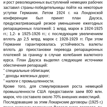
и рост революционных выступлений немецких рабочих
заставил страны-победительницы пойти на некоторые
уступки Германии. Летом 1924 г. на Лондонской
конференции был принят план Дауэса,
предусматривающий резкое уменьшение ежегодных
репарационных платежей: 1 млрд. марок в 1924-1925
гг.; 1,2- в 1925-1926 гг.; с последующим увеличением
вплоть до 2,5 млрд. марок с 1928-1929 гг. При этом
Германии гарантировалась устойчивость валюты
вплоть до приостановки перевода репарационных
платежей за границу в случае колебания валютного
курса. План Дауэса выделял следующие источники
обеспечения репараций:
" специальные облигации;
" доходы железных дорог;
" налоги с промышленности.
Кроме того, для стимулирования роста немецкой
промышленности США предоставили заем 800 млн.
марок, что составило около 70% внешних инвестиций.
Последовавшие за этим Локарнские договоры (1925 г.)