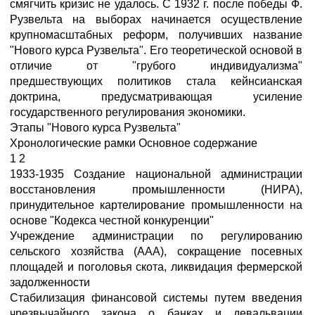
смягчить кризис не удалось. С 1932 г. после победы Ф.
Рузвельта на выборах начинается осуществление
крупномасштабных реформ, получивших название
"Нового курса Рузвельта". Его теоретической основой в
отличие от "грубого индивидуализма"
предшествующих политиков стала кейнсианская
доктрина, предусматривающая усиление
государственного регулирования экономики.
Этапы "Нового курса Рузвельта"
Хронологические рамки Основное содержание
1 2
1933-1935 Создание национальной администрации
восстановления промышленности (НИРА),
принудительное картелирование промышленности на
основе "Кодекса честной конкуренции"
Учреждение администрации по регулированию
сельского хозяйства (ААА), сокращение посевных
площадей и поголовья скота, ликвидация фермерской
задолженности
Стабилизация финансовой системы путем введения
чрезвычайного закона о банках и девальвации