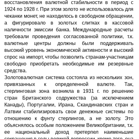
восстановления валютной стабильности в период с
1924 по 1928 г. При этом золото не использовалось для
чеканки монет, не находилось в свободном обращении,
а фигурировало в золотых слитках в кассовой
наличности эмиссии банка. Международные расчеты
требовали проведения согласованной политики, т.к.
валютные центры должны были поддерживать
высокий уровень экономической активности и высокий
спрос на импорт, чтобы позволить странам-участницам
свободно приобретать необходимые им резервные
средства.
Золотовалютная система состояла из нескольких зон,
привязанных к определенной валюте. Так,
стерлинговая зона возникла в 1931 г. по решению
стран Британского содружества (за исключением
Канады), Португалии, Ирана, Скандинавских стран и
Латвии стабилизировать свои денежные системы по
отношению к фунту стерлингов, а не золоту. Это
объяснялось особым положением Великобритании, т.к.
ее национальный доход претерпел наименьшие
сокращения в годы великой депрессии, кроме того, она