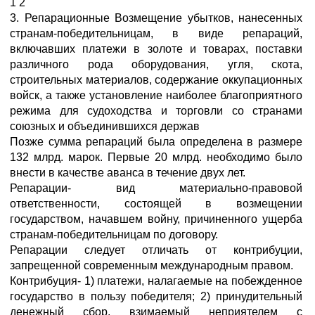
1 2
3. Репарационные Возмещение убытков, нанесенных
странам-победительницам, в виде репараций,
включавших платежи в золоте и товарах, поставки
различного рода оборудования, угля, скота,
строительных материалов, содержание оккупационных
войск, а также установление наиболее благоприятного
режима для судоходства и торговли со странами
союзных и объединившихся держав
Позже сумма репараций была определена в размере
132 млрд. марок. Первые 20 млрд. необходимо было
внести в качестве аванса в течение двух лет.
Репарации- вид материально-правовой
ответственности, состоящей в возмещении
государством, начавшем войну, причиненного ущерба
странам-победительницам по договору.
Репарации следует отличать от контрибуции,
запрещенной современным международным правом.
Контрибуция- 1) платежи, налагаемые на побежденное
государство в пользу победителя; 2) принудительный
денежный сбор, взимаемый неприятелем с