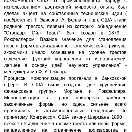
возможности США. В промышленности наряду с
использованием достижений мирового опыта был
сделан акцент на собственные технические идеи (
изобретения Т. Эдисона, А. Белла и т. д.). США стали
родиной трестов, первый из которых- объединение
"Стандарт Ойл Траст"- был создан в 1879 г.
Рокфеллером. Важное значение для становления
новых форм организационно-экономической структуры
экономики имело возникшее на уровне трестов
отделение функций управления от исполнителей,
легшее в основу идей "научного управления" -
менеджеризма Ф. У. Тейлора.
Процессы монополизации протекали в банковской
сфере. В США были созданы две крупнейшие
финансовые группы- Моргана и Рокфеллера.
Монополизация в стране приобрела наиболее
законченные формы, но здесь сильнее всего
проявились и антимонопольные тенденции. По
принятому Конгрессом США закону Шермана 1890 г.
всякое объединение в форме треста или иной форме,
направленное на ограничение производства и