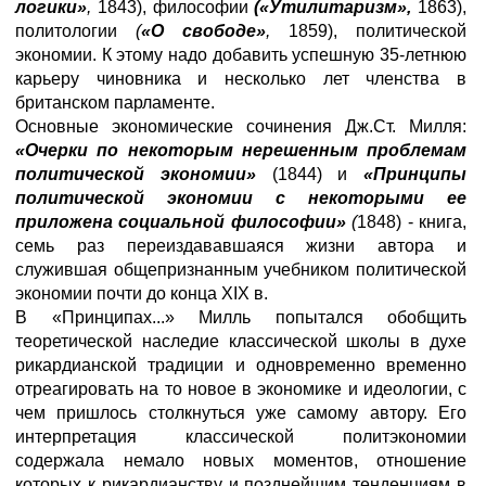
логики»
,
1843), философии
(«Утилитаризм»,
1863),
политологии
(
«О свободе»
,
1859), политической
экономии. К этому надо добавить успешную 35-летнюю
карьеру чиновника и несколько лет членства в
британском парламенте.
Основные экономические сочинения Дж.Ст. Милля:
«Очерки по некоторым нерешенным проблемам
политической экономии»
(1844) и
«Принципы
политической экономии с некоторыми ее
приложена социальной
философии»
(
1848) - книга,
семь раз переиздававшаяся жизни автора и
служившая общепризнанным учебником политической
экономии почти до конца XIX в.
В «Принципах...» Милль попытался обобщить
теоретической наследие классической школы в духе
рикардианской традиции и одновременно временно
отреагировать на то новое в экономике и идеологии, с
чем пришлось столкнуться уже самому автору. Его
интерпретация классической политэкономии
содержала немало новых моментов, отношение
которых к рикардианству и позднейшим тенденциям в