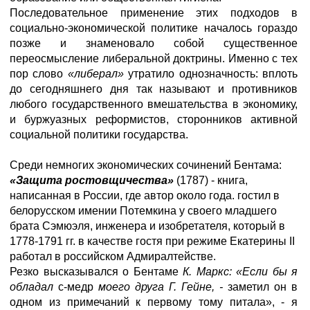
Последовательное применение этих подходов в
социально-экономической политике началось гораздо
позже и знаменовало собой существенное
переосмысление либеральной доктрины. Именно с тех
пор слово
«либерал»
утратило однозначность: вплоть
до сегодняшнего дня так называют и противников
любого государственного вмешательства в экономику,
и буржуазных реформистов, сторонников активной
социальной политики государства.
Среди немногих экономических сочинений Бентама:
«Защита ростовщичества»
(1787) - книга,
написанная в России, где автор около года. гостил в
белорусском имении Потемкина у своего младшего
брата
Сэмюэля,
инженера и изобретателя, который в
1778-1791 гг. в качестве гостя при
режиме Екатерины II
работал в российском Адмиралтействе.
Резко высказывался о Бентаме
К. Маркс: «Если бы я
обладал
с-медр
моего друга Г. Гейне, -
заметил он в
одном из примечаний к первому тому питала», - я