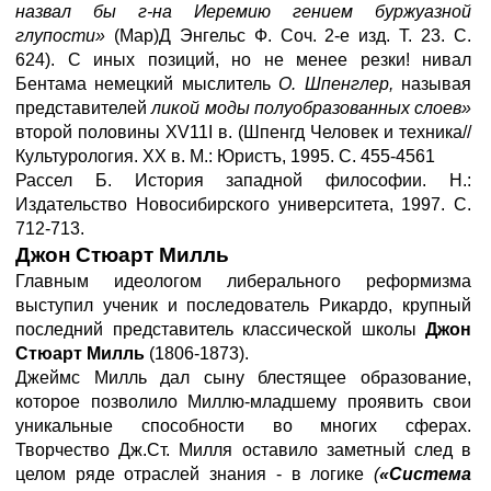
назвал бы г-на Иеремию гением буржуазной
глупости»
(Мар)Д Энгельс Ф. Соч. 2-е изд. Т. 23. С.
624). С иных позиций, но не менее резки! нивал
Бентама немецкий мыслитель
О. Шпенглер,
называя
представителей
ликой моды полуобразованных слоев»
второй половины XV11I в. (Шпенгд Человек и техника//
Культурология. XX в. М.: Юристъ, 1995. С. 455-4561
Рассел Б. История западной философии. Н.:
Издательство Новосибирского университета, 1997. С.
712-713.
Джон Стюарт Милль
Главным идеологом либерального реформизма
выступил ученик и последователь Рикардо, крупный
последний представитель классической школы
Джон
Стюарт Милль
(1806-1873).
Джеймс Милль дал сыну блестящее образование,
которое позволило Миллю-младшему проявить свои
уникальные способности во многих сферах.
Творчество Дж.Ст. Милля оставило заметный след в
целом ряде отраслей знания - в логике
(
«Система