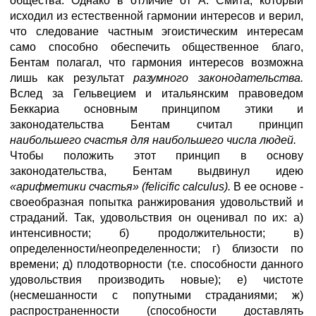
общества. Однако в отличие от А. Смита, который
исходил из естественной гармонии интересов и верил,
что следование частным эгоистическим интересам
само способно обеспечить общественное благо,
Бентам полагал, что гармония интересов возможна
лишь как результат
разумного законодательства.
Вслед за Гельвецием и итальянским правоведом
Беккариа основным принципом этики и
законодательства Бентам считал принцип
наибольшего счастья для наибольшего числа людей.
Чтобы положить этот принцип в основу
законодательства, Бентам выдвинул идею
«арифметики счастья» (felicific calculus).
В ее основе -
своеобразная попытка ранжирования удовольствий и
страданий. Так, удовольствия он оценивал по их: а)
интенсивности; б) продолжительности; в)
определенности/неопределенности; г) близости по
времени; д) плодотворности (т.е. способности данного
удовольствия производить новые); е) чистоте
(несмешанности с попутными страданиями; ж)
распространенности (способности доставлять