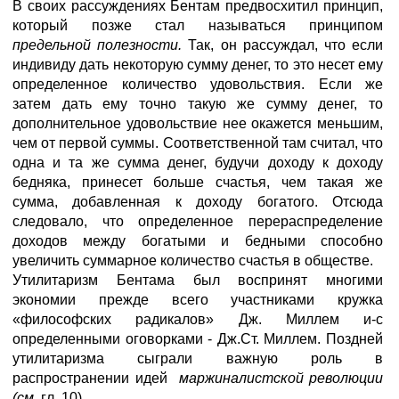
В своих рассуждениях Бентам предвосхитил принцип,
который позже стал называться принципом
предельной полезности.
Так, он рассуждал, что если
индивиду дать некоторую сумму денег, то это несет ему
определенное количество удовольствия. Если же
затем дать ему точно такую же сумму денег, то
дополнительное удовольствие нее окажется меньшим,
чем от первой суммы. Соответственной там считал, что
одна и та же сумма денег, будучи доходу к доходу
бедняка, принесет больше счастья, чем такая же
сумма, добавленная к доходу богатого. Отсюда
следовало, что определенное перераспределение
доходов между богатыми и бедными способно
увеличить суммарное количество счастья в обществе.
Утилитаризм Бентама был воспринят многими
экономии прежде всего участниками кружка
«философских радикалов» Дж. Миллем и-с
определенными оговорками - Дж.Ст. Миллем. Поздней
утилитаризма сыграли важную роль в
распространении идей
маржиналистской революции
(см.
гл. 10).