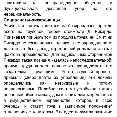
капитализм как несправедливое общество; и
функциональная,
делавшая упор на его
нерациональность.
Социалисты-рикардианцы
Этическая критика капитализма базировалась, прежде
всего на трудовой теории стоимости Д. Рикардо.
Признавая прибыль том из продукта труда, ни Смит, ни
Рикардо не сомневались, однако, в ее оправданности:
для них это был доход, отражавший роль капитала как
фактора производства. Для радикальных сторонников
Рикардо такая позиция казалась непоследовательной:
продукт труда должен полностью принадлежать его
создателям – трудящимся. Рента, ссудный процент,
прибыль (сверх платы за управление) эти доходы
определялись как нетрудовые и потому
неправомерные. Подобная система устойчива, так как
неравный обмен между, дом и капиталом закрепляется
в имущественном неравенстве, которое, в свою
очередь, и ставит труд в зависимое положение*
отношениях с капиталом. Эти идеи получили развитие