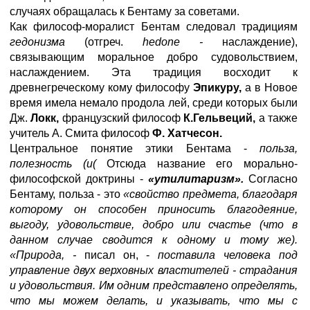
случаях обращалась к Бентаму за советами.
Как философ-моралист Бентам следовал традициям
гедонизма
(отгреч.
hedone -
наслаждение),
связывающим моральное добро судовольствием,
наслаждением. Эта традиция восходит к
древнегреческому кому философу
Эпикуру,
а в Новое
время имела немало продола лей, среди которых были
Дж.
Локк,
французский философ
К.Гельвеций,
а также
учитель А. Смита философ
Ф. Хатчесон.
Центральное понятие этики Бентама -
польза,
полезность (и(
Отсюда название его морально-
философской доктрины -
«утилитаризм».
Согласно
Бентаму, польза - это
«свойство предмета, благодаря
которому он способен приносить благодеяние,
выгоду, удовольствие, добро или счастье (что в
данном случае сводится к одному и тому же).
«Природа, -
писал он, -
поставила человека под
управление двух верховных властителей - страдания
и удовольствия. Им одним представлено определять,
что мы можем делать, и указывать, что мы с