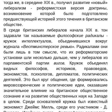
тогда же, в середине XIX в., получил развитие «новый»
либерализм - реформистская версия доктрины,
возникновение которой было подготовлено
предшествующей историей этого течения в британском
обществе.
В среде британских либералов начала XIX в. тон
задавали так называемые
философские радикалы -
кружок интеллектуалов, объединившихся вокруг
журнала
«Вестминстерское ревью».
Радикалами они
были лишь в том смысле, что их реформаторские
установки шли несколько дальше, чем у либералов из
парламентской партии
вигов.
Кружок объединял
видных философов, историков, правоведов,
экономистов, психологов, дипломатов, политических
деятелей. Это был круг общения, где формировались
мировоззренческие и политические идеи, оказавшие
значительное влияние на британское общественное
сознание и на развитие общественных наук на Западе
в целом. Среди основателей кружка был известный
экономист Джеймс Милль, среди его участником - Д.