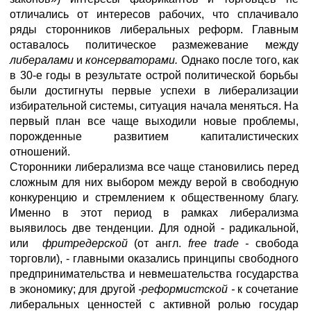
отличались от интересов рабочих, что сплачивало
ряды сторонников либеральных реформ. Главным
оставалось политическое размежевание между
либералами
и
консерваторами.
Однако после того, как
в 30-е годы в результате острой политической борьбы
были достигнуты первые успехи в либерализации
избирательной системы, ситуация начала меняться. На
первый план все чаще выходили новые проблемы,
порожденные развитием капиталистических
отношений.
Сторонники либерализма все чаще становились перед
сложным для них выбором между верой в свободную
конкуренцию и стремлением к общественному благу.
Именно в этот период в рамках либерализма
выявилось две тенденции. Для одной - радикальной,
или
фритредерской
(от англ.
free trade -
свобода
торговли), - главными оказались принципы свободного
предпринимательства и невмешательства государства
в экономику; для другой
-реформистской -
к сочетание
либеральных ценностей с активной ролью государ