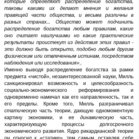
которые определяют распределение богатства,
таковы какими их делают мнения и желания
правящей части общества, и весьма различны в
разных странах... Общество может подчинить
распределение богатства любым правилам, какие
оно считает наилучшими но какие практические
результаты проистекут из действия этих правил -
это должно быть открыто, подобно любым другим
физическим или отвлеченным истинам, посредством
наблюдения или исследования»
.
Именно выводя распределение богатства за рамки
предмета «чистой», незаинтересованной науки, Милль
санкционировал возможность и целесообразность
социально-экономического реформирования и
одновременно намечал как его направленность, так и
его пределы. Кроме того, Милль разграничивал
статическую
часть теории, дающую одномоментную
картину экономики, и ее
динамическую
часть,
характеризующую процессы долгосрочного
экономического развития. Ядро рикардианской теории
он относил к «статике», тем самым, оставляя себе