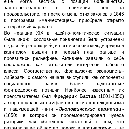
еще могла вестись с позиции большинства,
заинтересованного в снижении цен на
продовольствие, то после отмены этих законов в 1846
г. программа «манчестерцев» приобрела открыто
антирабочий характер.
Во Франции XIX в. идейно-политическая ситуация
была иной: сословные привилегии были устранены
недавней революцией, и противоречия между трудом и
капиталом вышли на первый план раньше и
проявились рельефнее. Активнее заявили о себе
социалисты
как выразители интересов рабочего
класса. Соответственно, французские экономисты-
либералы с самого начала выступили как оппоненты
социалистов, заняв более радикальные
фритредерские позиции. Наиболее известным их
представителем был
Фредерик Бастиа
(1801-1850)
автор популярных памфлетов против протекционизма
и нашумевшей книги
«Экономические гармонии»
(1850), в которой он продемонстрировал чудеса
риторики для убеждения читателей в том, что
разрывающие общество пороки и противоречия - не