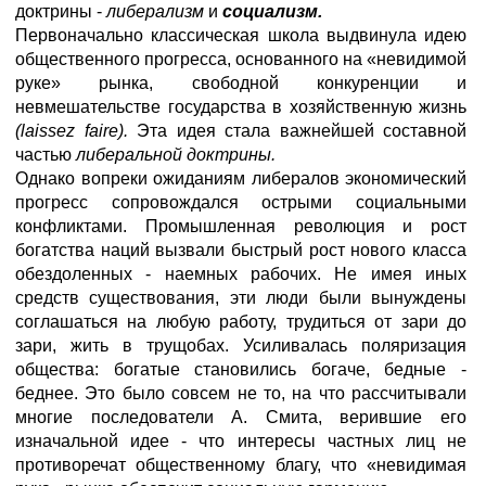
доктрины -
либерализм
и
социализм.
Первоначально классическая школа выдвинула идею
общественного прогресса, основанного на «невидимой
руке» рынка, свободной конкуренции и
невмешательстве государства в хозяйственную жизнь
(laissez faire).
Эта идея стала важнейшей составной
частью
либеральной доктрины.
Однако вопреки ожиданиям либералов экономический
прогресс сопровождался острыми социальными
конфликтами. Промышленная революция и рост
богатства наций вызвали быстрый рост нового класса
обездоленных - наемных рабочих. Не имея иных
средств существования, эти люди были вынуждены
соглашаться на любую работу, трудиться от зари до
зари, жить в трущобах. Усиливалась поляризация
общества: богатые становились богаче, бедные -
беднее. Это было совсем не то, на что рассчитывали
многие последователи А. Смита, верившие его
изначальной идее - что интересы частных лиц не
противоречат общественному благу, что «невидимая