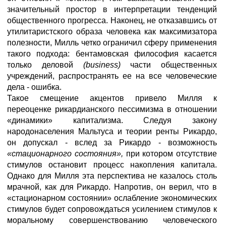
значительный простор в интерпретации тенденций
общественного прогресса. Наконец, не отказавшись от
утилитаристского образа человека как максимизатора
полезности, Милль четко ограничил сферу применения
такого подхода: бентамовская философия касается
только деловой
(business)
части общественных
учреждений, распространять ее на все человеческие
дела - ошибка.
Такое смещение акцентов привело Милля к
переоценке рикардианского пессимизма в отношении
«динамики» капитализма. Следуя закону
народонаселения Мальтуса и теории ренты Рикардо,
он допускал - вслед за Рикардо - возможность
«стационарного состояния»,
при котором отсутствие
стимулов остановит процесс накопления капитала.
Однако для Милля эта перспектива не казалось столь
мрачной, как для Рикардо. Напротив, он верил, что в
«стационарном состоянии» ослабление экономических
стимулов будет сопровождаться усилением стимулов к
моральному совершенствованию человеческого