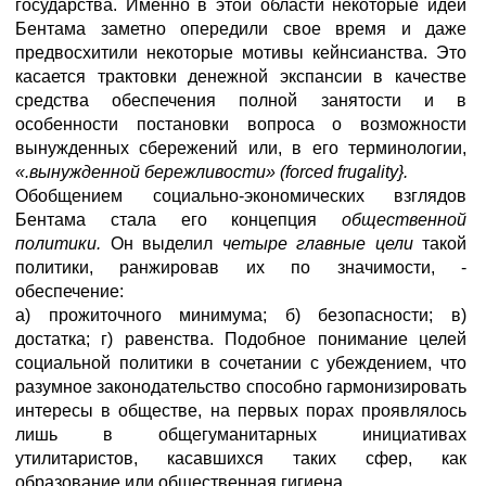
государства. Именно в этой области некоторые идеи
Бентама заметно опередили свое время и даже
предвосхитили некоторые мотивы кейнсианства. Это
касается трактовки денежной экспансии в качестве
средства обеспечения полной занятости и в
особенности постановки вопроса о возможности
вынужденных сбережений или, в его терминологии,
«.вынужденной бережливости» (forced frugality}.
Обобщением социально-экономических взглядов
Бентама стала его концепция
общественной
политики.
Он выделил
четыре главные цели
такой
политики, ранжировав их по значимости, -
обеспечение:
а) прожиточного минимума; б) безопасности; в)
достатка; г) равенства. Подобное понимание целей
социальной политики в сочетании с убеждением, что
разумное законодательство способно гармонизировать
интересы в обществе, на первых порах проявлялось
лишь в общегуманитарных инициативах
утилитаристов, касавшихся таких сфер, как
образование или общественная гигиена.