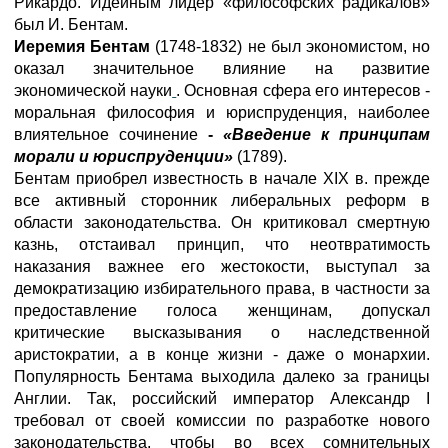
Рикардо. Идейным лидер «философских радикалов»
был И. Бентам.
Иеремия Бентам
(1748-1832) не был экономистом, но
оказал значительное влияние на развитие
экономической науки
. Основная сфера его интересов -
моральная философия и юриспруденция, наиболее
влиятельное сочинение
-
«Введение к принципам
морали и юриспруденции»
(1789).
Бентам приобрел известность в начале XIX в. прежде
все активный сторонник либеральных реформ в
области законодательства. Он критиковал смертную
казнь, отстаивал принцип, что неотвратимость
наказания важнее его жестокости, выступал за
демократизацию избирательного права, в частности за
предоставление голоса женщинам, допускал
критические высказывания о наследственной
аристократии, а в конце жизни - даже о монархии.
Популярность Бентама выходила далеко за границы
Англии. Так, российский император Александр I
требовал от своей комиссии по разработке нового
законодательства, чтобы во всех сомнительных