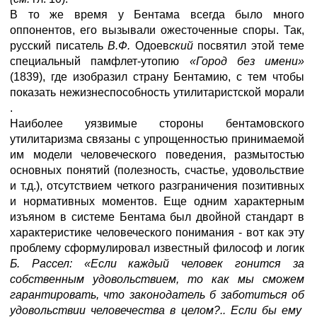
В то же время у Бентама всегда было много
оппонентов, его вызывали ожесточенные споры. Так,
русский писатель
В.Ф.
Одоев
ский
посвятил этой теме
специальный памфлет-утопию
«Город без имени»
(1839), где изобразил страну Бентамию, с тем чтобы
показать нежизнеспособность утилитаристской морали
.
Наиболее уязвимые стороны бентамовского
утилитаризма связаны с упрощенностью принимаемой
им модели человеческого поведения, размытостью
основных понятий (полезность, счастье, удовольствие
и т.д.), отсутствием четкого разграничения позитивных
и нормативных моментов. Еще одним характерным
изъяном в системе Бентама был двойной стандарт в
характеристике человеческого
понимания - вот как эту
проблему сформулировал известный философ и логик
Б. Рассел: «Если каждый человек гонится за
собственным удовольствием, то как мы сможем
гарантировать, что законодатель б заботиться об
удовольствии человечества в целом?.. Если бы ему