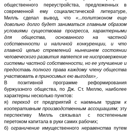
общественного переустройства, предложенных в
современной ему социалистической литературе,
Милль сделал вывод, что
«...политэконом еще
довольно долго будет заниматься главным образом
условиями существовав прогресса, характерными
для общества, основанного на частной
собственности и наличной конкуренции, и что
главной целью стремлений нынешнем состоянии
человеческого развития является не нucnpoвержение
системы частной собственности, но ее улучшение и
предоставь полного права каждому члену общества
участвовать в приносимых ею выгодах»
.
В позитивной программе реформирования
буржуазного общества, по Дж. Ст. Миллю, наиболее
характерны несколько пунктов:
я)
переход
от предприятий с наемным трудом
к
кооперативным производственным ассоциациям;
эту
перспективу Милль связывал с постепенным
перетоком капитала в руки самих рабочих;
б)
ограничение
имущественного
неравенства
путем