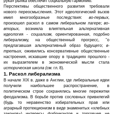
рука» рынка обеспечит социальную гармонию.
Перспективы общественного развития требовали
нового переосмысления. Этот идеологический вызов
имел многообразные последствия:
во-первых,
произошел раскол в самом либеральном лагере;
во-
вторых,
возникла влиятельная альтернативная
идеология -
социализм,
ориентированная, подобно
либерализму, на общественный прогресс, "о
предлагавшая альтернативный образ будущего;
в-
третьих,
оживились консервативные общественные
настроения, искавшие опору в традициях прошлого -
их выразителем в экономической мысли стала
историческая школа (см.
гл. 8).
1
.
Раскол либерализма
В начале XIX в. даже в Англии, где либеральные идеи
получили наибольшее распространение, в
политическом строе сохранялись многие пережитки
феодализма. В борьбе против сословных привилегий
(будь то неравенство избирательных прав или
аграрный протекционизм в виде знаменитых «хлебных
законов») интересы фабрикантов и торговцев не