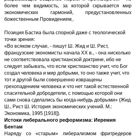
более чем видимость, за которой скрывается мир
экономических гармоний, предустановленных
божественным Провидением
.
Позиция Бастиа была спорной даже с теологической
точки зрения:
«Во всяком случае, - пишут Ш. Жид и Ш. Рист,
французские экономисты начала XX в., - она нисколько
не соответствовала христианской доктрине, ибо не
следует забывать, что если христианство учит, что Бог
создал человека и мир добрыми, то оно также учит, что
тот и другой были совершенно извращены
грехопадением человека и что нет такой естественной
спасительной добродетели, с помощью которой они
сами снова сделались бы когда-нибудь добрыми» (Жид
Ш., Рист Ш. История экономических учений. М.:
Экономика, 1995 [1918]).
Истоки либерального реформизма: Иеремия
Бентам
Наряду со «старым» либерализмом фритредеров