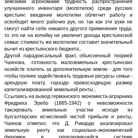
земскими агрономами трудность распространения
улучшенного инвентаря (молотилок) среди русских
крестьян: введение молотилки облегчит работу и
освободит много рабочих рук, но так как эти руки не
смогут найти себе никакого другого применения труда,
то это ни на копейку не увеличит дохода крестьянской
семьи; стоимость же молотилки составит значительный
вычет из крестьянского бюджета
.
Другой парадоксальный факт, объясненный теорией
Чаянова, -готовность малоземельных крестьянских
хозяйств платить за дополнительную землю - для того
чтобы полнее задействовать трудовые ресурсы семьи -
арендную плату, гораздо превосходящую размер
капитализированной земельной ренты
.
Ссылаясь на вывод германского экономиста-аграрника
Фридриха Эребо (1865-1942) о невозможности
таксировать земельные участки исходя из
бухгалтерских исчислений чистой прибыли и ренты,
Чаянов отметил, что Д. Рикардо анализировал
земельную ренту как социально-экономический
феномен в определившейся системе