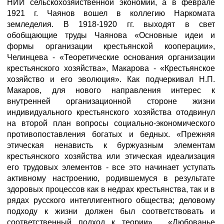
НИИ сельскохозяйственной экономии, а в феврале
1921 г. Чаянов вошел в коллегию Наркомата
земледелия. В 1918-1920 гг. выходят в свет
обобщающие труды Чаянова «Основные идеи и
формы организации крестьянской кооперации»,
Челинцева - «Теоретические основания организации
крестьянского хозяйства», Макарова - «Крестьянское
хозяйство и его эволюция». Как подчеркивал Н.П.
Макаров, для нового направления интерес к
внутренней организационной стороне жизни
индивидуального крестьянского хозяйства отодвинул
на второй план вопросы социально-экономического
противопоставления богатых и бедных. «Прежняя
этическая ненависть к буржуазным элементам
крестьянского хозяйства или этическая идеализация
его трудовых элементов - все это начинает уступать
активному настроению, родившемуся в результате
здоровых процессов как в недрах крестьянства, так и в
рядах русского интеллигентного общества; деловому
подходу к жизни должен был соответствовать и
соответственный подход к теории»
. «Любованье