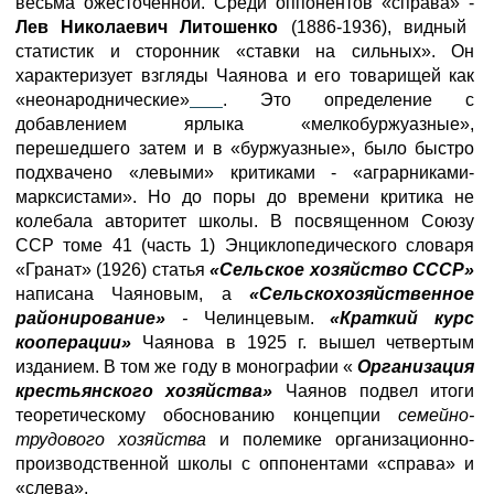
весьма ожесточенной. Среди оппонентов «справа» -
Лев Николаевич Литошенко
(1886-1936), видный
статистик и сторонник «ставки на сильных». Он
характеризует взгляды Чаянова и его товарищей как
«неонароднические»
. Это определение с
добавлением ярлыка «мелкобуржуазные»,
перешедшего затем и в «буржуазные», было быстро
подхвачено «левыми» критиками - «аграрниками-
марксистами». Но до поры до времени критика не
колебала авторитет школы. В посвященном Союзу
ССР томе 41 (часть 1) Энциклопедического словаря
«Гранат» (1926) статья
«Сельское хозяйство СССР»
написана Чаяновым, а
«Сельскохозяйственное
районирование»
-
Челинцевым.
«Краткий курс
кооперации»
Чаянова в 1925 г. вышел четвертым
изданием. В том же году в монографии «
Организация
крестьянского хозяйства»
Чаянов подвел итоги
теоретическому обоснованию концепции
семейно-
трудового хозяйства
и полемике организационно-
производственной школы с оппонентами «справа» и
«слева».