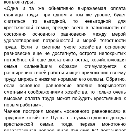
конъюнктуры
.
«Одна и та же объективно выражаемая оплата
единицы труда, при одном и том же уровне, будет
считаться то выгодной, то невыгодной для
крестьянской семьи, прежде всего в зависимости от
состояния основного равновесия между мерой
удовлетворения потребностей и мерой тягостности
труда. Если в сметном учете хозяйства основное
равновесие еще не достигнуто, острота непокрытых
потребностей еще достаточно остра, хозяйствующая
семья сильнейшим образом стимулируется к
расширению своей работы и ищет приложения своему
труду, мирясь с низкими нормами его оплаты. Обратно,
если основное равновесие вполне покрывается
сметными соображениями хозяйства, то только очень
высокая оплата труда может побудить крестьянина к
новым работам»
.
Чаянов построил модель «основного равновесия» в
трудовом хозяйстве. Пусть c - сумма годового дохода
крестьянской семьи, тогда первая монотонно
возрастающая непрерывная функция
f
(c) показывает