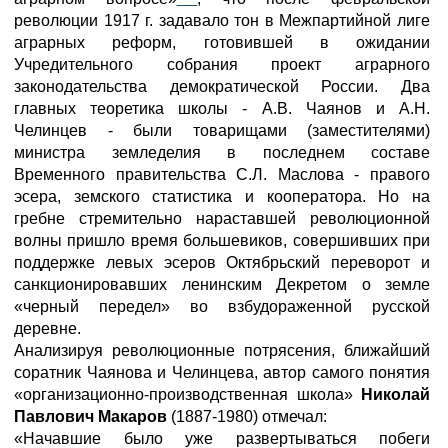
революции 1917 г. задавало тон в Межпартийной лиге
аграрных реформ, готовившей в ожидании
Учредительного собрания проект аграрного
законодательства демократической России. Два
главных теоретика школы - А.В. Чаянов и А.Н.
Челинцев - были товарищами (заместителями)
министра земледелия в последнем составе
Временного правительства С.Л. Маслова - правого
эсера, земского статистика и кооператора. Но на
гребне стремительно нараставшей революционной
волны пришло время большевиков, совершивших при
поддержке левых эсеров Октябрьский переворот и
санкционировавших ленинским Декретом о земле
«черный передел» во взбудораженной русской
деревне.
Анализируя революционные потрясения, ближайший
соратник Чаянова и Челинцева, автор самого понятия
«организационно-производственная школа»
Николай
Павлович Макаров
(1887-1980) отмечал:
«Начавшие было уже развертываться побеги