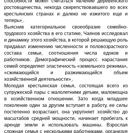
способности может считаться явление деревенского
ростовщичества, некогда свирепствовавшего во всех
крестьянских странах и далеко не изжитого еще и
теперь»
.
Выяснив категориальное своеобразие семейно-
трудового хозяйства в его статике, Чаянов исследовал
и динамику этого хозяйства, в которой решающую роль
придавал изменению численности и половозрастного
состава семьи, соотношения числа едоков и
работников. Демографический процесс нарастания
семей определяет эластичность «земельного режима»,
«сжимающийся и разжимающийся объем
хозяйственной деятельности»
.
Молодая крестьянская семья, состоящая всего из
супружеской пары с малолетними детьми, маломощна
в хозяйственном отношении. Зато когда младшее
поколение один за другим вступает в работу, ее силы
постепенно возрастают, она укрупняет хозяйство до
масштабов средней мощности, начинает прибегать к
аренде земли и использовать машины. Взрослая
сложная семья с несколькими работниками, организуя