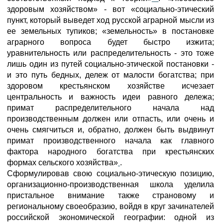
здоровым хозяйством» - вот «социально-этический
пункт, который выведет ход русской аграрной мысли из
ее земельных тупиков; «земельность» в постановке
аграрного вопроса будет быстро изжита;
уравнительность или распределительность - это тоже
лишь один из путей социально-этической постановки -
и это путь бедных, дележ от малости богатства; при
здоровом крестьянском хозяйстве исчезает
центральность и важность идеи равного дележа;
примат распределительного начала над
производственным должен или отпасть, или очень и
очень смягчиться и, обратно, должен быть выдвинут
примат производственного начала как главного
фактора народного богатства при крестьянских
формах сельского хозяйства»
.
Сформулировав свою социально-этическую позицию,
организационно-производственная школа уделила
пристальное внимание также страновому и
региональному своеобразию, войдя в круг зачинателей
российской экономической географии: одной из