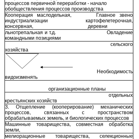
процессов первичной переработки - начало
обобществления процессов производства
Кооперация маслодельная, Главное звено
индустриализации картофелетерочная,
консервная, деревни
льнотрепальная и т.д. Овладение
командными позициями
сельского
хозяйства
Необходимость
видоизменять
организационные планы
отдельных
крестьянских хозяйств
3. Отщепление (кооперирование) механических
процессов, связанных с пространством
обрабатываемых земель, и биологических процессов
Машинные товарищества, совместная обработка
земли,
мелиорационные товарищества, селекционные