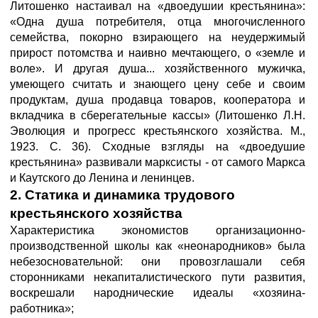
Литошенко настаивал на «двоедушии крестьянина»:
«Одна душа потребителя, отца многочисленного
семейства, покорно взирающего на неудержимый
прирост потомства и наивно мечтающего, о «земле и
воле». И другая душа... хозяйственного мужичка,
умеющего считать и знающего цену себе и своим
продуктам, душа продавца товаров, кооператора и
вкладчика в сберегательные кассы» (Литошенко Л.Н.
Эволюция и прогресс крестьянского хозяйства. М.,
1923. С. 36). Сходные взгляды на «двоедушие
крестьянина» развивали марксисты - от самого Маркса
и Каутского до Ленина и ленинцев.
2. Статика и динамика трудового
крестьянского хозяйства
Характеристика экономистов организационно-
производственной школы как «неонародников» была
небезосновательной: они провозглашали себя
сторонниками некапиталистического пути развития,
воскрешали народнические идеалы «хозяина-
работника»;