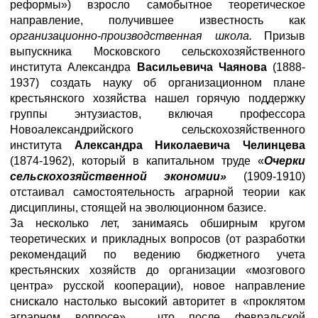
реформы») взросло самобытное теоретическое
направление, получившее известность как
организационно-производственная школа.
Призыв
выпускника Московского сельскохозяйственного
института Александра
Васильевича Чаянова
(1888-
1937) создать науку об организационном плане
крестьянского хозяйства нашел горячую поддержку
группы энтузиастов, включая профессора
Новоалександрийского сельскохозяйственного
института
Александра Николаевича Челинцева
(1874-1962), который в капитальном труде «
Очерки
сельскохозяйственной экономии»
(1909-1910)
отстаивал самостоятельность аграрной теории как
дисциплины, стоящей на эволюционном базисе.
За несколько лет, занимаясь обширным кругом
теоретических и прикладных вопросов (от разработки
рекомендаций по ведению бюджетного учета
крестьянских хозяйств до организации «мозгового
центра» русской кооперации), новое направление
снискало настолько высокий авторитет в «проклятом
аграрном вопросе»
, что после февральской