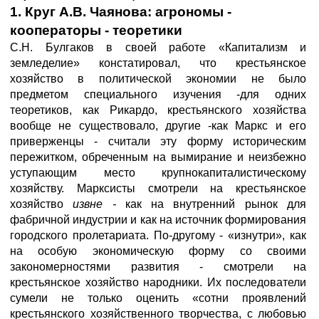
1. Круг А.В. Чаянова: агрономы -
кооператоры - теоретики
С.Н. Булгаков в своей работе «Капитализм и
земледелие» констатировал, что крестьянское
хозяйство в политической экономии не было
предметом специального изучения -для одних
теоретиков, как Рикардо, крестьянского хозяйства
вообще не существовало, другие -как Маркс и его
приверженцы - считали эту форму историческим
пережитком, обреченным на вымирание и неизбежно
уступающим место крупнокапиталистическому
хозяйству. Марксисты смотрели на крестьянское
хозяйство
извне -
как на внутренний рынок для
фабричной индустрии и как на источник формирования
городского пролетариата. По-другому - «изнутри», как
на особую экономическую форму со своими
закономерностями развития - смотрели на
крестьянское хозяйство народники. Их последователи
сумели не только оценить «сотни проявлений
крестьянского хозяйственного творчества, с любовью