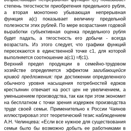
степень тягостности приобретения предельного рубля,
а вторая монотонно убывающая непрерывная
функция a(c) показывает величину предельной
полезности этих рублей. По мере возрастания годовой
выработки субъективная оценка предельного рубля
будет падать, а тягостность его добычи - всегда
возрастать. Из этого следует, что графики функций
пересекаются в единственной точке c1, для которой
выполняется соотношение a(c1) =
f
(c1).
Верхний предел продукции в семейно-трудовом
хозяйстве определяется эффектом
загибающейся
кривой предложения:
при достижении определенного
обычного уровня насыщения потребностей едоков
крестьянин отвечает на рост цен не увеличением, а
уменьшением производства, так как при этом экономит
на бесплатном с точки зрения издержек производства
труде своей семьи. Применительно к России Чаянов
иллюстрировал этот теоретический тезис наблюдением
А.Н. Челинцева: «Если все нужное для существования
семьи было бы возможно добыть ее работниками в