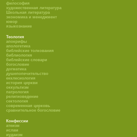
философия
художественная литература
Школьная литература
экономика и менеджмент
юмор
языкознание
Теология
апокрифы
апологетика
библейские толкования
библиология
библейские словари
богословие
догматика
душепопечительство
екклесиология
история церкви
оккультизм
патрология
религиоведение
сектология
современная церковь
сравнительное богословие
Конфессии
атеизм
ислам
иудаизм