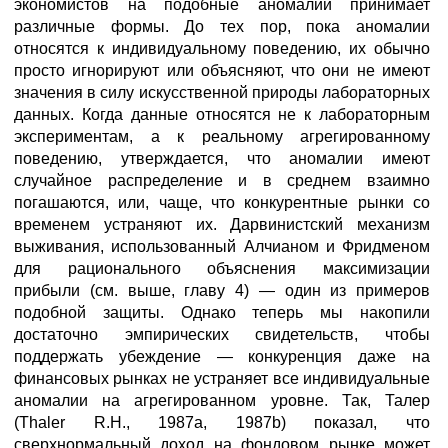
экономистов на подобные аномалии принимает
различные формы. До тех пор, пока аномалии
относятся к индивидуальному поведению, их обычно
просто игнорируют или объясняют, что они не имеют
значения в силу искусственной природы лабораторных
данных. Когда данные относятся не к лабораторным
экспериментам, а к реальному агрегированному
поведению, утверждается, что аномалии имеют
случайное распределение и в среднем взаимно
погашаются, или, чаще, что конкурентные рынки со
временем устраняют их. Дарвинистский механизм
выживания, использованный Алчианом и Фридменом
для рационального объяснения максимизации
прибыли (см. выше, главу 4) — один из примеров
подобной защиты. Однако теперь мы накопили
достаточно эмпирических свидетельств, чтобы
поддержать убеждение — конкуренция даже на
финансовых рынках не устраняет все индивидуальные
аномалии на агрегированном уровне. Так, Талер
(Thaler R.H., 1987а, 1987b) показал, что
сверхнормальный доход на фондовом рынке может