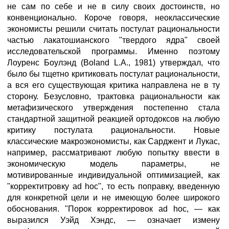
не сам по себе и не в силу своих достоинств, но
конвенционально. Короче говоря, неоклассические
экономисты решили считать постулат рациональности
частью лакатошианского "твердого ядра" своей
исследовательской программы. Именно поэтому
Лоуренс Боулэнд (Boland L.A., 1981) утверждал, что
было бы тщетно критиковать постулат рациональности,
а вся его существующая критика направлена не в ту
сторону. Безусловно, трактовка рациональности как
метафизического утверждения постепенно стала
стандартной защитной реакцией ортодоксов на любую
критику постулата рациональности. Новые
классические макроэкономисты, как Сарджент и Лукас,
например, рассматривают любую попытку ввести в
экономическую модель параметры, не
мотивированные индивидуальной оптимизацией, как
"корректитровку ad hoc", то есть поправку, введенную
для конкретной цели и не имеющую более широкого
обоснования. "Порок корректировок ad hoc, — как
выразился Уэйд Хэндс, — означает измену