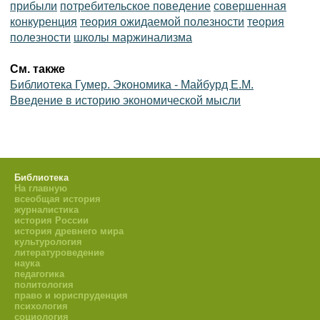
прибыли
потребительское поведение
совершенная
конкуренция
теория ожидаемой полезности
теория
полезности
школы маржинализма
См. также
Библиотека Гумер. Экономика - Майбурд Е.М.
Введение в историю экономической мысли
Библиотека
На главную
всеобщая история
журналистика
история России
история древнего мира
культурология
литературоведение
наука
педагогика
политология
право и юриспруденция
психология
социология