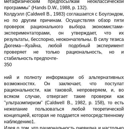
метафизическим предпосылкам неоклассической
программы" (Hands D.W., 1988, р. 132).
Колдуэлл (Caldwell В., 1983) соглашается с Боулэндом,
но по другим причинам. Осуществляя обзор пяти
проверок рационального выбора экономистами-
экспериментаторами, он утверждает, что их
результаты, бесспорно, неокончательны. В силу тезиса
Дюгема—Куайна, любой подобный эксперимент
проверяет не только рациональность, но и
стабильность предпочте-
350
ний и полноту информации об альтернативных
возможностях. Он заключает, что постулат
рациональности, как таковой, непроверяем, и, во
всяком случае, отвергает такие проверки как
"ультраэмпиризм" (Caldwell В., 1982, р. 158), то есть
нежелание пользоваться любой теоретической
концепцией, которая не поддается непосредственному
наблюдению1.
Идея о том, что рациональность очевидна и настолько