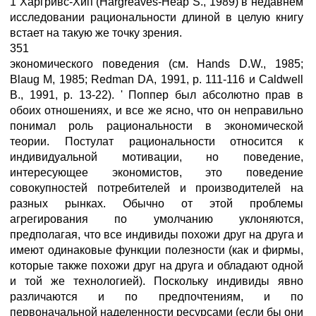
1 Харгривс-Хип (Hargreaves-Heap S., 1989) в недавнем
исследовании рациональности длиной в целую книгу
встает на такую же точку зрения.
351
экономического поведения (см. Hands D.W., 1985;
Blaug M, 1985; Redman DA, 1991, p. 111-116 и Caldwell
В., 1991, p. 13-22). ' Поппер был абсолютно прав в
обоих отношениях, и все же ясно, что он неправильно
понимал роль рациональности в экономической
теории. Постулат рациональности относится к
индивидуальной мотивации, но поведение,
интересующее экономистов, это поведение
совокупностей потребителей и производителей на
разных рынках. Обычно от этой проблемы
агрегирования по умолчанию уклоняются,
предполагая, что все индивиды похожи друг на друга и
имеют одинаковые функции полезности (как и фирмы,
которые также похожи друг на друга и обладают одной
и той же технологией). Поскольку индивиды явно
различаются и по предпочтениям, и по
первоначальной наделенности ресурсами (если бы они