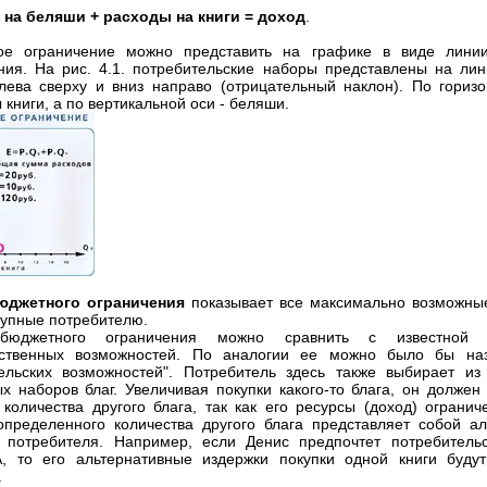
на беляши + расходы на книги = доход
.
ое ограничение можно представить на графике в виде лини
ния. На рис. 4.1. потребительские наборы представлены на ли
лева сверху и вниз направо (отрицательный наклон). По гориз
книги, а по вертикальной оси - беляши.
юджетного ограничения
показывает все максимально возможны
ступные потребителю.
бюджетного ограничения можно сравнить с известной 
дственных возможностей. По аналогии ее можно было бы наз
ельских возможностей". Потребитель здесь также выбирает из
х наборов благ. Увеличивая покупки какого-то блага, он должен 
о количества другого блага, так как его ресурсы (доход) огранич
определенного количества другого блага представляет собой а
 потребителя. Например, если Денис предпочтет потребитель
, то его альтернативные издержки покупки одной книги буду
.