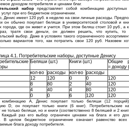
емое доходом потребителя и ценами благ.
тельский набор
представляет собой комбинацию доступных
и услуг при его бюджетном ограничении.
, Денис имеет 120 руб. в неделю на свои личные расходы. Предпо
ги он обычно покупает беляши в университетской столовой и кн
 города, где он живет и учится. При этом беляш стоит 10 руб., а к
раз, тратя свои деньги, он должен решить, что купить, то 
ельский выбор. Даже в условиях такого ограниченного ассортимент
колько вариантов того, как потратить свои 120 руб. Назовем х
.
лица 4.1. Потребительские наборы, доступные Денису
ребительские
Беляши (шт.)
Книги (шт.)
Общие р
оры
= доходу (
кол-во
расходы
кол-во
расходы
12
120
0
0
120
8
80
2
40
120
4
40
4
80
120
0
0
6
120
120
 комбинацию А, Денис покупает только беляши (12 порций
ию D, он покупает только книги (6 книг). Потребительские 
 не только беляши, но и книги (соответственно 8 беляшей и 2 книг
. Каждый раз его выбор ограничен ценами на блага и его до
). В целом бюджетное ограничение означает равенство всех
аемые блага доходу потребителя.