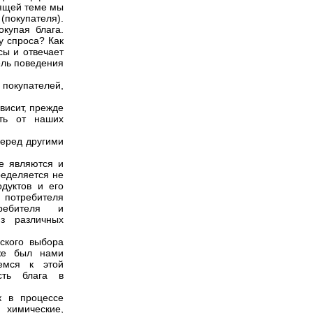
оящей теме мы
(покупателя).
купая блага.
 спроса? Как
сы и отвечает
ель поведения
покупателей,
висит, прежде
сть от наших
перед другими
е являются и
ределяется не
дуктов и его
о потребителя
требителя и
з различных
ского выбора
уже был нами
емся к этой
сть блага в
к в процессе
 химические,