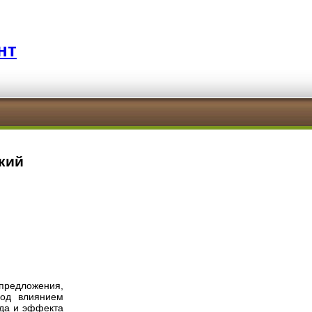
нт
кий
 предложения,
под влиянием
ода и эффекта