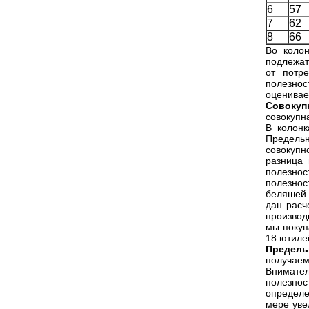
6
57
7
62
8
66
Во коло
подлежат
от потре
полезнос
оценивае
Совокуп
совокупн
В колон
Предельн
совокупн
разница 
полезнос
полезнос
беляшей 
дан рас
производ
мы покуп
18 ютиле
Предель
получаем
Внимател
полезнос
определе
мере уве