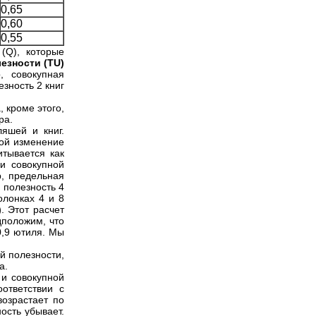
0,65
0,60
0,55
(Q), которые
езности (TU)
, совокупная
зность 2 книг
, кроме этого,
ра.
яшей и книг.
бой изменение
итывается как
и совокупной
р, предельная
 полезность 4
олонках 4 и 8
)
. Этот расчет
дположим, что
0,9 ютиля. Мы
й полезности,
а.
 и совокупной
ответствии с
возрастает по
ость убывает.