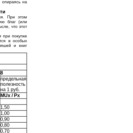
, опираясь на
сти
ия. При этом
ию благ (или
сле, что этот
и при покупке
тся в особых
ляшей и книг
8
предельная
полезность
на 1 руб.
MUx / Px
1,50
1,00
0,90
0,80
0,70