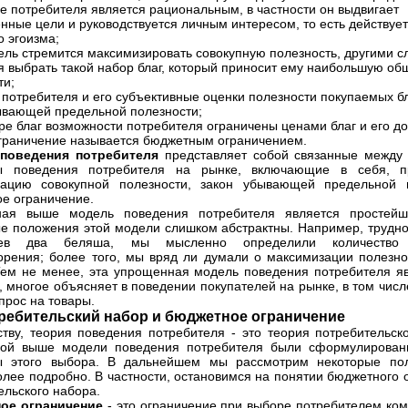
е потребителя является рациональным, в частности он выдвигает
нные цели и руководствуется личным интересом, то есть действует
о эгоизма;
ель стремится максимизировать совокупную полезность, другими с
я выбрать такой набор благ, который приносит ему наибольшую о
ти;
 потребителя и его субъективные оценки полезности покупаемых б
ывающей предельной полезности;
ре благ возможности потребителя ограничены ценами благ и его д
граничение называется бюджетным ограничением.
поведения потребителя
представляет собой связанные между
ы поведения потребителя на рынке, включающие в себя, п
зацию совокупной полезности, закон убывающей предельной 
е ограничение.
ная выше модель поведения потребителя является простей
е положения этой модели слишком абстрактны. Например, трудно
ев два беляша, мы мысленно определили количество 
орения; более того, мы вряд ли думали о максимизации полезн
Тем не менее, эта упрощенная модель поведения потребителя я
 многое объясняет в поведении покупателей на рынке, в том числе 
прос на товары.
требительский набор и бюджетное ограничение
тву, теория поведения потребителя - это теория потребительск
ной выше модели поведения потребителя были сформулирова
ы этого выбора. В дальнейшем мы рассмотрим некоторые по
олее подробно. В частности, остановимся на понятии бюджетного 
ельского набора.
ое ограничение
- это ограничение при выборе потребителем ком