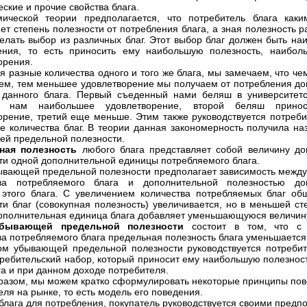
ские и прочие свойства блага.
ической теории предполагается, что потребитель блага каки
ет степень полезности от потребления блага, а зная полезность ра
елать выбор из различных благ. Этот выбор благ должен быть на
ения, то есть приносить ему наибольшую полезность, наибол
орения.
я разные количества одного и того же блага, мы замечаем, что че
ем, тем меньшее удовлетворение мы получаем от потребления д
данного блага. Первый съеденный нами беляш в университетс
т нам наибольшее удовлетворение, второй беляш прино
орение, третий еще меньше. Этим также руководствуется потреби
е количества благ. В теории данная закономерность получила на
й предельной полезности.
ная полезность
любого блага представляет собой величину до
ти одной дополнительной единицы потребляемого блага.
ывающей предельной полезности предполагает зависимость межд
тва потребляемого блага и дополнительной полезностью до
этого блага. С увеличением количества потребляемых благ об
ти благ (совокупная полезность) увеличивается, но в меньшей сте
ополнительная единица блага добавляет уменьшающуюся величину
бывающей предельной полезности
состоит в том, что с 
ва потребляемого блага предельная полезность блага уменьшается
м убывающей предельной полезности руководствуется потребит
требительский набор, который приносит ему наибольшую полезнос
га и при данном доходе потребителя.
разом, мы можем кратко сформулировать некоторые принципы по
еля на рынке, то есть модель его поведения.
блага для потребления, покупатель руководствуется своими предп