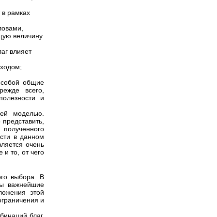
 в рамках
ловами,
бщую величину
лаг влияет
оходом;
 собой общие
режде всего,
полезности и
шей моделью.
 представить,
полученного
ости в данном
вляется очень
и то, от чего
ого выбора. В
ны важнейшие
ложения этой
ограничения и
бинаций благ,