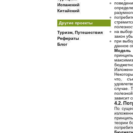
поведени
Испанский
определе
Китайский
разумног
потребит
стремитс
Другие проекты
полезнос
на выбор
Туризм, Путешествия
закон уб
Рефераты
при выбо
Блог
данное о
Модель 
принцип
максими
бюджетно
Изложен
Некоторы
что, съ
удовлетв
случае. 
полезной,
зависит с
4.2. По
По сущес
изложен
принцип
теории б
потребит
Бюджетн