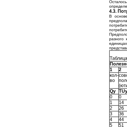
Осталось
определе
4.3. По
В основ
предпола
потребит
потребит
Предполо
разного 
единица
представл
Таблица
Полезн
1
2
кол-
сов
во
пол
(ют
Qy
TU
0
0
1
14
2
26
3
36
4
44
5
51