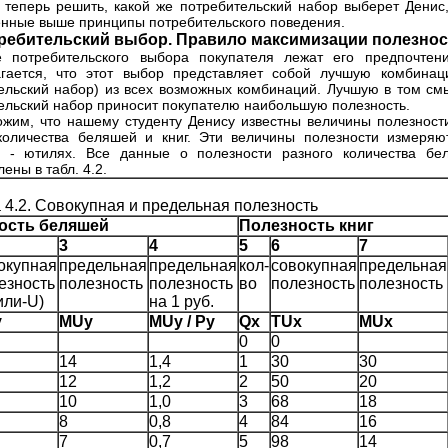
 теперь решить, какой же потребительский набор выберет Денис
нные выше принципы потребительского поведения.
требительский выбор. Правило максимизации полезно
е потребительского выбора покупателя лежат его предпочтен
гается, что этот выбор представляет собой лучшую комбинац
ельский набор) из всех возможных комбинаций. Лучшую в том смы
ельский набор приносит покупателю наибольшую полезность.
жим, что нашему студенту Денису известны величины полезност
количества беляшей и книг. Эти величины полезности измеряю
х - ютилях. Все данные о полезности разного количества бе
ены в табл. 4.2.
 4.2. Совокупная и предельная полезность
ость беляшей
Полезность книг
3
4
5
6
7
окупная
предельная
предельная
кол-
совокупная
предельная
езность
полезность
полезность
во
полезность
полезность
или-U)
на 1 руб.
y
MUy
MUy / Py
Qx
TUx
MUx
0
0
14
1,4
1
30
30
12
1,2
2
50
20
10
1,0
3
68
18
8
0,8
4
84
16
7
0,7
5
98
14