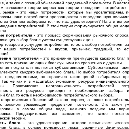
я, а также с позиций убывающей предельной полезности. В наст
м изложение теории спроса как теории поведения потребителя 
 рынке - это наши потребности, которые мы удовлетворяем, по
разом наши потребности превращаются в определенную величину
ства благ мы выбираем то, что нас удовлетворяет? На эти вопро
оведения потребителей. В этой теории формулируется общая мод
еля.
ие потребителя
- это процесс формирования рыночного спроса 
ляющих выбор благ с учетом существующих цен.
р товаров и услуг для потребления, то есть выбор потребителя, за
от наших потребностей и вкусов, привычек, традиций, то е
ений.
тения потребителя
- это признание преимуществ каких-то благ 
 то есть признание одних благ лучшими по сравнению с другими.
ения покупателя являются субъективными. Субъективными такж
олезности каждого выбираемого блага. Но выбор потребителя оп
го предпочтениями, он ограничен также ценой выбираемых про
 Так же как и в масштабах экономики, ресурсы индивидуальног
ены. Практическая неограниченность потребностей по
енность его ресурсов приводят к необходимости выбора и
ий благ, то есть к необходимости потребительского выбора.
теоретических объяснений закона спроса, а также потребитель
 с законом убывающей предельной полезности. Это закон 
ирован в самом общем виде, немного позднее мы верн
ровке. Предварительно же вспомним, что такое полезно
еской теории.
сть блага
- это удовлетворение, которое испытывает челове
ния блага; в основе полезности лежат различные физические,