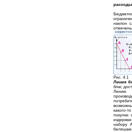
расходы 
Бюджетн
ограниче
наклон с
отмечены 
Рис. 4.1
Линия б
благ, до
Линию 
произво
потребит
возможны
какого-т
покупки 
издержки
набору А
беляшам