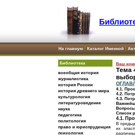
Библиоте
На главную
Каталог Именной
Ав
Библиотека
Ваш ком
Тема 
всеобщая история
выбо
журналистика
ОГЛАВ
история России
4.1. Пр
история древнего мира
4.2. Пот
культурология
4.3. По
литературоведение
Важнейш
Вопросы
наука
Список 
педагогика
4.1. Пр
политология
В предыд
право и юриспруденция
их элас
психология
различны