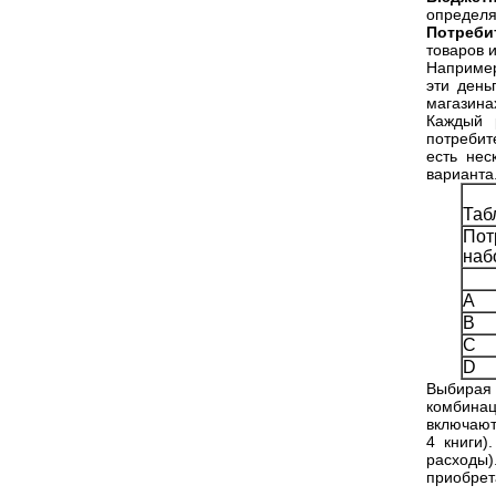
определя
Потреби
товаров 
Например
эти день
магазинах
Каждый 
потребит
есть нес
варианта
Таб
Пот
наб
A
B
C
D
Выбирая
комбинац
включают
4 книги)
расходы
приобрет