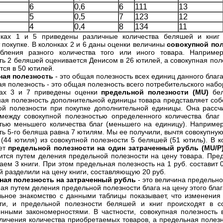
6
0,6
6
111
13
5
0,5
7
123
12
4
0,4
8
134
11
нках 1 и 5 приведены различные количества беляшей и книг 
 покупке. В колонках 2 и 6 даны оценки величины
совокупной пол
бления разного количества того или иного товара. Например
ть 2 беляшей оценивается Денисом в 26 ютилей, а совокупная поле
тся в 50 ютилей.
ная полезность
- это общая полезность всех единиц данного блага
ая полезность - это общая полезность всего потребительского набо
ках 3 и 7 приведены оценки
предельной полезности (MU)
бел
ая полезность дополнительной единицы товара представляет со
ой полезности при покупке дополнительной единицы. Она рассч
между совокупной полезностью определенного количества благ 
тью меньшего количества благ (меньшего на единицу). Наприме
ть 5-го беляша равна 7 ютилям. Мы ее получили, вычтя совокупную
(44 ютиля) из совокупной полезности 5 беляшей (51 ютиль). В к
чет
предельной полезности на один затраченный рубль (MU/P
ится путем деления предельной полезности на цену товара. Пре
аем 3 книги. При этом предельная полезность на 1 руб. составит 
й разделили на цену книги, составляющую 20 руб.
ная полезность на затраченный рубль
- это величина предельно
ая путем деления предельной полезности блага на цену этого благ
ьное знакомство с данными таблицы показывает, что изменения
ти, и предельной полезности беляшей и книг происходят в со
нными закономерностями. В частности, совокупная полезность 
личения количества приобретаемых товаров, а предельная полезн