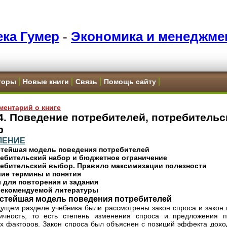
ка Гумер
-
Экономика и менеджме
торы
Новые книги
Связь
Помощь сайту
ментарий о книге
4. Поведение потребителей, потребительс
р
ЛЕНИЕ
остейшая модель поведения потребителей
ребительский набор и бюджетное ограничение
требительский выбор. Правило максимизации полезности
ие термины и понятия
 для повторения и задания
рекомендуемой литературы
остейшая модель поведения потребителей
ущем разделе учебника были рассмотрены закон спроса и закон
тичность, то есть степень изменения спроса и предложения 
х факторов. Закон спроса был объяснен с позиций эффекта дох