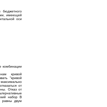
и бюджетного
нии, имеющей
онтальной оси
е комбинации
нам кривой
вать "кривой
 максимально
отказаться от
ены. Отказ от
льтернативные
ский набор В
т равны двум