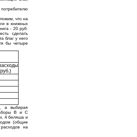
 потребителю
ложим, что на
иги в книжных
нига - 20 руб.
есть сделать
а благ у него
отя бы четыре
асходы
руб.)
), а выбирая
наборы В и С
и, 4 беляша и
ходом (общие
 расходов на