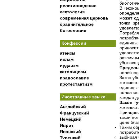
биологиче
религиоведение
В эконом
сектология
определя
современная церковь
может сд
точки зр
сравнительное
удовлетв
богословие
Потребля
потребля
единицы 
Конфессии
приноси
удовлетв
атеизм
различны
ислам
убывающе
иудаизм
Предель
католицизм
полезнос
Закон уб
православие
количес
протестантизм
единицы 
полезнос
Иностранные языки
каждая д
Закон у
Английский
количест
Принципо
Французский
такой по
Немецкий
цене бла
Иврит
Таким об
Японский
потребит
выбирая 
Турецкий