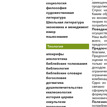
замещени
социология
продолжи
философия
Спрос на
художественная
Каким об
литература
из множе
теория п
Школьная литература
потребит
экономика и менеджмент
Поведен
юмор
осуществ
языкознание
Наш выбо
всего, 
предпочт
Теология
Предпоч
благами,
апокрифы
Предпочт
апологетика
оценки п
библейские толкования
только е
доходом.
библиология
огранич
библейские словари
огранич
богословие
комбинац
догматика
Одно из 
связано
душепопечительство
сформул
екклесиология
формули
история церкви
экономич
оккультизм
Полезно
потребле
патрология