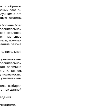
м-то образом
зных благ, он
илучшим с его
ьшую степень
м больше благ
ополнительной
кой столовой
сит меньшее
тель, покупая
звание закона
полнительной
у увеличением
полнительной
щая величина
пени, так как
 полезности.
увеличением
.
ель, выбирая
ть при данной
ведения
очтениями;