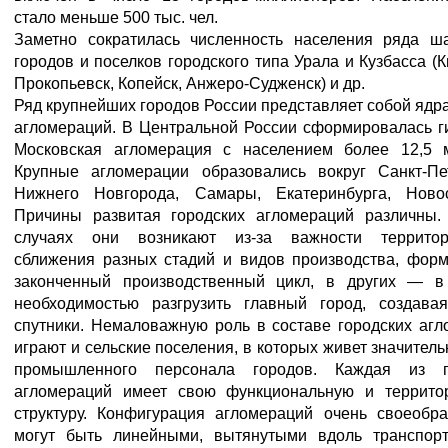
стало меньше 500 тыс. чел.
Заметно сократилась численность населения ряда ша
городов и поселков городского типа Урала и Кузбасса (К
Прокопьевск, Копейск, Анжеро-Судженск) и др.
Ряд крупнейших городов России представляет собой яд
агломераций. В Центральной России сформировалась г
Московская агломерация с населением более 12,5 м
Крупные агломерации образовались вокруг Санкт-Пет
Нижнего Новгорода, Самары, Екатеринбурга, Новос
Причины развитая городских агломераций различны.
случаях они возникают из-за важности территор
сближения разных стадий и видов производства, фор
законченный производственный цикл, в других — в
необходимостью разгрузить главный город, создавая
спутники. Немаловажную роль в составе городских аг
играют и сельские поселения, в которых живет значитель
промышленного персонала городов. Каждая из г
агломераций имеет свою функциональную и террито
структуру. Конфигурация агломераций очень своеобра
могут быть линейными, вытянутыми вдоль транспорт