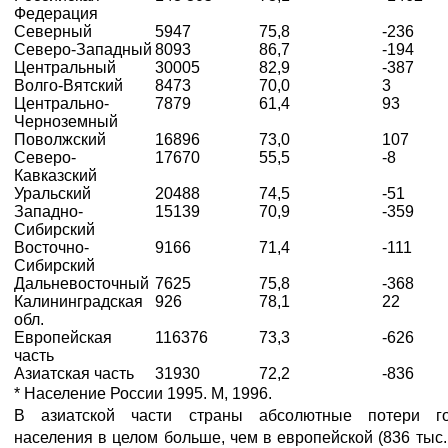
Федерация
Северный
5947
75,8
-236
Северо-Западный
8093
86,7
-194
Центральный
30005
82,9
-387
Волго-Вятский
8473
70,0
3
Центрально-
7879
61,4
93
Черноземный
Поволжский
16896
73,0
107
Северо-
17670
55,5
-8
Кавказский
Уральский
20488
74,5
-51
Западно-
15139
70,9
-359
Сибирский
Восточно-
9166
71,4
-111
Сибирский
Дальневосточный
7625
75,8
-368
Калининградская
926
78,1
22
обл.
Европейская
116376
73,3
-626
часть
Азиатская часть
31930
72,2
-836
* Население России 1995. М, 1996.
В азиатской части страны абсолютные потери го
населения в целом больше, чем в европейской (836 тыс. 