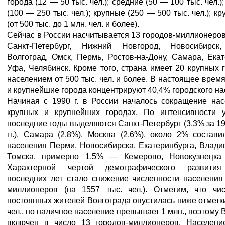
города (12 — 50 тыс. чел.); средние (50 — 100 тыс. чел.)
(100 — 250 тыс. чел.); крупные (250 — 500 тыс. чел.); к
(от 500 тыс. до 1 млн. чел. и более).
Сейчас в России насчитывается 13 городов-миллионеров
Санкт-Петербург, Нижний Новгород, Новосибирск,
Волгоград, Омск, Пермь, Ростов-на-Дону, Самара, Екат
Уфа, Челябинск. Кроме того, страна имеет 20 крупных 
населением от 500 тыс. чел. и более. В настоящее врем
и крупнейшие города концентрируют 40,4% городского на
Начиная с 1990 г. в России началось сокращение нас
крупных и крупнейших городах. По интенсивности 
последние годы выделяются Санкт-Петербург (3,3% за 19
гг.), Самара (2,8%), Москва (2,6%), около 2% состав
населения Перми, Новосибирска, Екатеринбурга, Влади
Томска, примерно 1,5% — Кемерово, Новокузнецка
Характерной чертой демографического развития
последних лет стало снижение численности населения
миллионеров (на 1557 тыс. чел.). Отметим, что чис
постоянных жителей Волгограда опустилась ниже отметки
чел., но наличное население превышает 1 млн., поэтому 
включен в число 13 городов-миллионеров. Населени