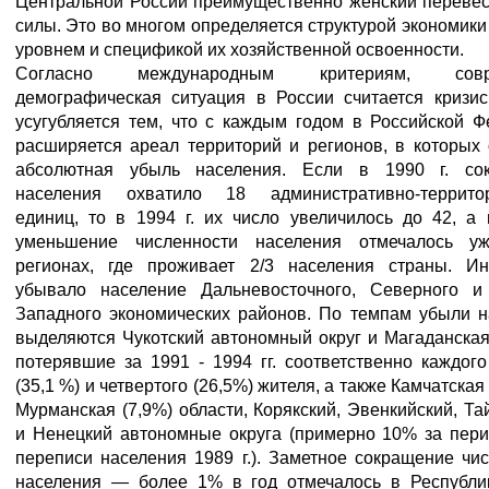
Центральной России преимущественно женский перевес
силы. Это во многом определяется структурой экономики
уровнем и спецификой их хозяйственной освоенности.
Согласно международным критериям, совр
демографическая ситуация в России считается кризис
усугубляется тем, что с каждым годом в Российской 
расширяется ареал территорий и регионов, в которых
абсолютная убыль населения. Если в 1990 г. со
населения охватило 18 административно-террито
единиц, то в 1994 г. их число увеличилось до 42, а 
уменьшение численности населения отмечалось 
регионах, где проживает 2/3 населения страны. Ин
убывало население Дальневосточного, Северного и
Западного экономических районов. По темпам убыли н
выделяются Чукотский автономный округ и Магаданская
потерявшие за 1991 - 1994 гг. соответственно каждого
(35,1 %) и четвертого (26,5%) жителя, а также Камчатская
Мурманская (7,9%) области, Корякский, Эвенкийский, Т
и Ненецкий автономные округа (примерно 10% за пери
переписи населения 1989 г.). Заметное сокращение чи
населения — более 1% в год отмечалось в Республи