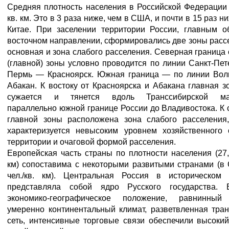
Средняя плотность населения в Российской Федерации -
кв. км. Это в 3 раза ниже, чем в США, и почти в 15 раз н
Китае. При заселении территории России, главным о
восточном направлении, сформировались две зоны рас
основная и зона слабого расселения. Северная граница
(главной) зоны условно проводится по линии Санкт-Пе
Пермь — Красноярск. Южная граница — по линии Вол
Абакан. К востоку от Красноярска и Абакана главная з
сужается и тянется вдоль Транссибирской маг
параллельно южной границе России до Владивостока. К 
главной зоны расположена зона слабого расселения,
характеризуется невысоким уровнем хозяйственного 
территории и очаговой формой расселения.
Европейская часть страны по плотности населения (27,1
км) сопоставима с некоторыми развитыми странами (
чел./кв. км). Центральная Россия в историческом
представляла собой ядро Русского государства. 
экономико-географическое положение, равнинный
умеренно континентальный климат, разветвленная тра
сеть, интенсивные торговые связи обеспечили высоки