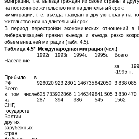
эмиграции, т. е. выезда граждан из своей страны в друг
на постоянное жительство или на длительный срок;
иммиграции, т. е. въезда граждан в другую страну на п
жительство или на длительный срок.
В период перестройки экономических отношений в 
либерализацией правил выезда и въезда резко возр
объем внешней миграции (табл. 4.5).
Таблица 4.5* Международная миграция (чел.)
1992г.
1993г.
1994г.
1995г.
Всего
Население
за 199
-1995 гг.
Прибыло в
РФ
926020
923 280
1 146735
842050
3 838 085
Всего
в том числе
625 733
922866
1 146349
841 505
3 830 470
из
287
394
386
545
1562
СНГ,
государств
Балтии
других
зарубежных
стран
Выбыло из