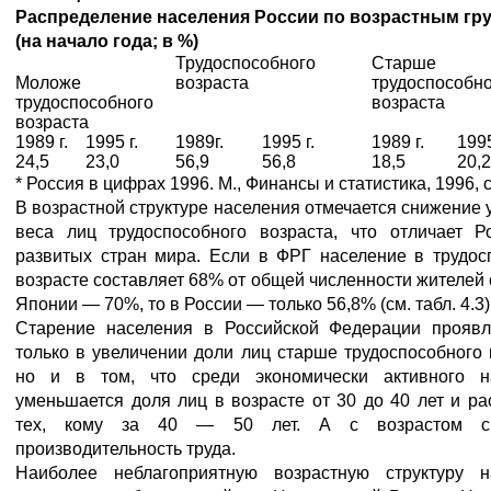
Распределение населения России по возрастным гр
(на начало года; в %)
Трудоспособного
Старше
Моложе
возраста
трудоспособн
трудоспособного
возраста
возраста
1989 г.
1995 г.
1989г.
1995 г.
1989 г.
1995
24,5
23,0
56,9
56,8
18,5
20,2
* Россия в цифрах 1996. М., Финансы и статистика, 1996, с
В возрастной структуре населения отмечается снижение 
веса лиц трудоспособного возраста, что отличает Р
развитых стран мира. Если в ФРГ население в трудос
возрасте составляет 68% от общей численности жителей 
Японии — 70%, то в России — только 56,8% (см. табл. 4.3)
Старение населения в Российской Федерации проявл
только в увеличении доли лиц старше трудоспособного 
но и в том, что среди экономически активного н
уменьшается доля лиц в возрасте от 30 до 40 лет и ра
тех, кому за 40 — 50 лет. А с возрастом сн
производительность труда.
Наиболее неблагоприятную возрастную структуру н