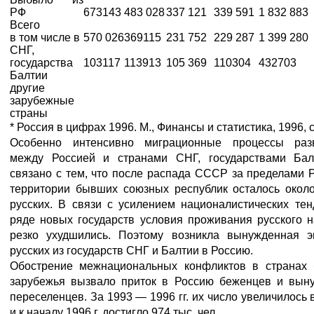
РФ
673143
483 028
337 121
339 591
1 832 883
Всего
в том числе в
570 026
369115
231 752
229 287
1 399 280
СНГ,
государства
103117
113913
105 369
110304
432703
Балтии
другие
зарубежные
страны
* Россия в цифрах 1996. М., Финансы и статистика, 1996, с
Особенно интенсивно миграционные процессы раз
между Россией и странами СНГ, государствами Бал
связано с тем, что после распада СССР за пределами 
территории бывших союзных республик осталось около
русских. В связи с усилением националистических те
ряде новых государств условия проживания русского 
резко ухудшились. Поэтому возникла вынужденная э
русских из государств СНГ и Балтии в Россию.
Обострение межнациональных конфликтов в странах 
зарубежья вызвало приток в Россию беженцев и вын
переселенцев. За 1993 — 1996 гг. их число увеличилось в
и к началу 1996 г. достигло 974 тыс. чел.