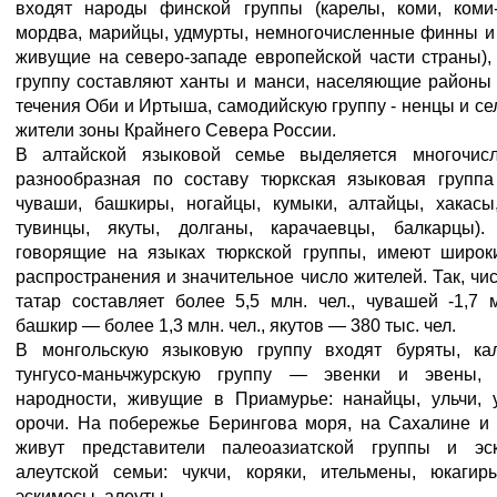
входят народы финской группы (карелы, коми, коми-
мордва, марийцы, удмурты, немногочисленные финны и
живущие на северо-западе европейской части страны),
группу составляют ханты и манси, населяющие районы
течения Оби и Иртыша, самодийскую группу - ненцы и с
жители зоны Крайнего Севера России.
В алтайской языковой семье выделяется многочис
разнообразная по составу тюркская языковая группа 
чуваши, башкиры, ногайцы, кумыки, алтайцы, хакасы
тувинцы, якуты, долганы, карачаевцы, балкарцы).
говорящие на языках тюркской группы, имеют широк
распространения и значительное число жителей. Так, чи
татар составляет более 5,5 млн. чел., чувашей -1,7 м
башкир — более 1,3 млн. чел., якутов — 380 тыс. чел.
В монгольскую языковую группу входят буряты, ка
тунгусо-маньчжурскую группу — эвенки и эвены,
народности, живущие в Приамурье: нанайцы, ульчи, у
орочи. На побережье Берингова моря, на Сахалине и 
живут представители палеоазиатской группы и эск
алеутской семьи: чукчи, коряки, ительмены, юкагиры
эскимосы, алеуты.