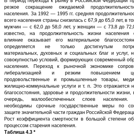
В период перехода к рынку в Российской Федерации п
резкое сокращение ожидаемой продолжительност
населения. За 1992 — 1995 гг. средняя продолжительно
всего населения страны снизилась с 67,9 до 65,0 лет, в т
мужчин — с 62,0 до 58,0 лет, у женщин — с 73,8 до 72,0
известно, на продолжительность жизни населения 
влияние оказывает его материальное благосостоя
определяется не только достигнутым потре
материальных, духовных и социальных благ и услуг, 
совокупностью условий, формирующих современный обр
населения. Переход к рыночной экономике сопров
либерализацией и резким повышением 
продовольственные и промышленные товары, меди
жилищно-коммунальные услуги и т. п. Это отражается 
благосостояния, здоровье и продолжительности жизни,
очередь, малообеспеченных слоев населения. 
необходимы срочные государственные меры по со
защите значительной части граждан Российской Федерац
Рост коэффициента смертности в большой степени об
процессом старения населения.
Таблица 4.3 *