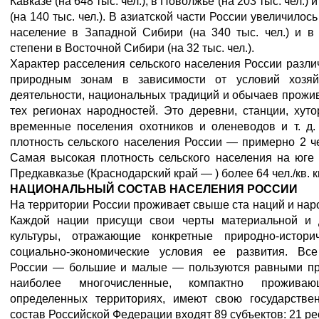
Кавказе (на 648 тыс. чел.), в Поволжье (на 203 тыс. чел.) 
(на 140 тыс. чел.). В азиатской части России увеличилось
население в Западной Сибири (на 340 тыс. чел.) и в
степени в Восточной Сибири (на 32 тыс. чел.).
Характер расселения сельского населения России разли
природным зонам в зависимости от условий хозяй
деятельности, национальных традиций и обычаев прож
тех регионах народностей. Это деревни, станции, хуто
временные поселения охотников и оленеводов и т. д.
плотность сельского населения России — примерно 2 чел
Самая высокая плотность сельского населения на юге
Предкавказье (Краснодарский край — ) более 64 чел./кв. к
НАЦИОНАЛЬНЫЙ СОСТАВ НАСЕЛЕНИЯ РОССИИ
На территории России проживает свыше ста наций и нар
Каждой нации присущи свои черты материальной и 
культуры, отражающие конкретные природно-истори
социально-экономические условия ее развития. Вс
России — большие и малые — пользуются равными пр
наиболее многочисленные, компактно прожива
определенных территориях, имеют свою государствен
состав Российской Федерации входят 89 субъектов: 21 ре