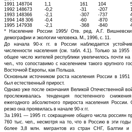
1991
148704
1,1
161
104
1992
148673
-0,2
-31
-207
1993
148366
-2,1
-307
-737
1994
148 306
-0,4
-60
-870
1995
147938
-2,1
-368
-840
* Население России 1995/ Отв. ред. А.Г. Вишневски
демографии и экологии человека. М., 1996, с. 11.
До начала 90-х гг. в России наблюдается устойчи
численности населения (см. табл. 4.1). Только за 1955 -
общее число жителей республики увеличилось почти на 
чел., что сопоставимо с населением такого крупного го
Восточной Европы, как Польша.
Основным источником роста населения России в 1951 -
был естественный прирост.
Однако уже после окончания Великой Отечественной во
прослеживалась тенденция постепенного снижени
ежегодного абсолютного прироста населения России. 
резко она проявилась в начале 90-х гг.
За 1991 — 1995 гг. сокращение общего числа россиян 
760 тыс. чел., несмотря на то, что в Россию в эти год
более 3,8 млн. мигрантов из стран СНГ, Балтии и 