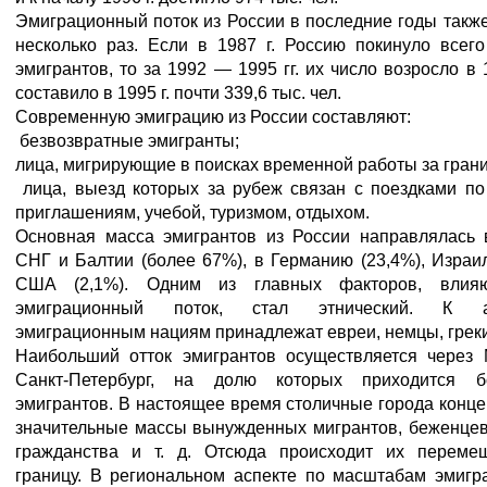
Эмиграционный поток из России в последние годы такж
несколько раз. Если в 1987 г. Россию покинуло всего
эмигрантов, то за 1992 — 1995 гг. их число возросло в 
составило в 1995 г. почти 339,6 тыс. чел.
Современную эмиграцию из России составляют:
безвозвратные эмигранты;
лица, мигрирующие в поисках временной работы за гран
лица, выезд которых за рубеж связан с поездками по
приглашениям, учебой, туризмом, отдыхом.
Основная масса эмигрантов из России направлялась 
СНГ и Балтии (более 67%), в Германию (23,4%), Израил
США (2,1%). Одним из главных факторов, влия
эмиграционный поток, стал этнический. К а
эмиграционным нациям принадлежат евреи, немцы, греки
Наибольший отток эмигрантов осуществляется через 
Санкт-Петербург, на долю которых приходится б
эмигрантов. В настоящее время столичные города конц
значительные массы вынужденных мигрантов, беженцев
гражданства и т. д. Отсюда происходит их переме
границу. В региональном аспекте по масштабам эмигр