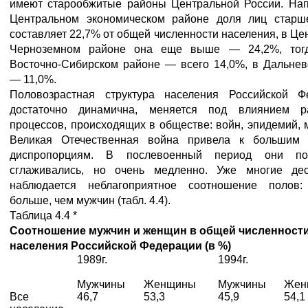
имеют старообжитые районы Центральной России. Нап
Центральном экономическом районе доля лиц старш
составляет 22,7% от общей численности населения, в Це
Черноземном районе она еще выше — 24,2%, тог
Восточно-Сибирском районе — всего 14,0%, в Дальнев
— 11,0%.
Половозрастная структура населения Российской Ф
достаточно динамична, меняется под влиянием р
процессов, происходящих в обществе: войн, эпидемий, 
Великая Отечественная война привела к большим
диспропорциям. В послевоенный период они пос
сглаживались, но очень медленно. Уже многие дес
наблюдается неблагоприятное соотношение полов
больше, чем мужчин (табл. 4.4).
Таблица 4.4 *
Соотношение мужчин и женщин в общей численност
населения Российской Федерации (в %)
1989г.
1994г.
Мужчины
Женщины
Мужчины
Жен
Все
46,7
53,3
45,9
54,1