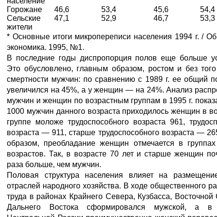
население
Горожане
46,6
53,4
45,6
54,4
Сельские
47,1
52,9
46,7
53,3
жители
* Основные итоги микропереписи населения 1994 г. / О
экономика. 1995, №1.
В последние годы диспропорция полов еще больше ус
Это обусловлено, главным образом, ростом и без тог
смертности мужчин: по сравнению с 1989 г. ее общий п
увеличился на 45%, а у женщин — на 24%. Анализ расп
мужчин и женщин по возрастным группам в 1995 г. показа
1000 мужчин данного возраста приходилось женщин в в
группе моложе трудоспособного возраста 961, трудос
возраста — 911, старше трудоспособного возраста — 26
образом, преобладание женщин отмечается в группах
возрастов. Так, в возрасте 70 лет и старше женщин по
раза больше, чем мужчин.
Половая структура населения влияет на размещени
отраслей народного хозяйства. В ходе общественного р
труда в районах Крайнего Севера, Кузбасса, Восточной
Дальнего Востока сформировался мужской, а в 