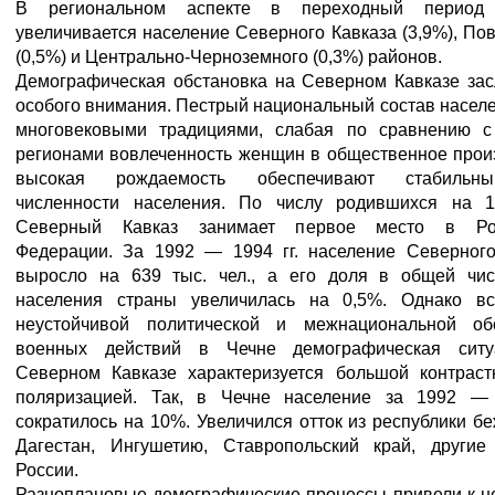
В региональном аспекте в переходный период 
увеличивается население Северного Кавказа (3,9%), По
(0,5%) и Центрально-Черноземного (0,3%) районов.
Демографическая обстановка на Северном Кавказе зас
особого внимания. Пестрый национальный состав населе
многовековыми традициями, слабая по сравнению с
регионами вовлеченность женщин в общественное прои
высокая рождаемость обеспечивают стабильн
численности населения. По числу родившихся на 1
Северный Кавказ занимает первое место в Рос
Федерации. За 1992 — 1994 гг. население Северного
выросло на 639 тыс. чел., а его доля в общей чис
населения страны увеличилась на 0,5%. Однако вс
неустойчивой политической и межнациональной обс
военных действий в Чечне демографическая сит
Северном Кавказе характеризуется большой контраст
поляризацией. Так, в Чечне население за 1992 — 
сократилось на 10%. Увеличился отток из республики б
Дагестан, Ингушетию, Ставропольский край, другие
России.
Разноплановые демографические процессы привели к н