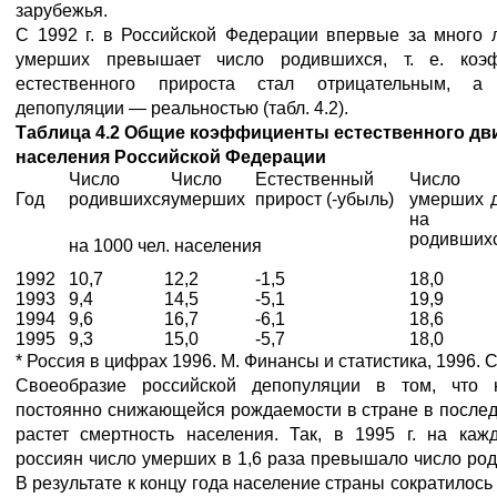
зарубежья.
С 1992 г. в Российской Федерации впервые за много 
умерших превышает число родившихся, т. е. коэ
естественного прироста стал отрицательным, а
депопуляции — реальностью (табл. 4.2).
Таблица 4.2 Общие коэффициенты естественного дв
населения Российской Федерации
Число
Число
Естественный
Число 
Год
родившихся
умерших
прирост (-убыль)
умерших д
на 
родивших
на 1000 чел. населения
1992
10,7
12,2
-1,5
18,0
1993
9,4
14,5
-5,1
19,9
1994
9,6
16,7
-6,1
18,6
1995
9,3
15,0
-5,7
18,0
* Россия в цифрах 1996. М. Финансы и статистика, 1996. С
Своеобразие российской депопуляции в том, что
постоянно снижающейся рождаемости в стране в после
растет смертность населения. Так, в 1995 г. на каж
россиян число умерших в 1,6 раза превышало число ро
В результате к концу года население страны сократилось 