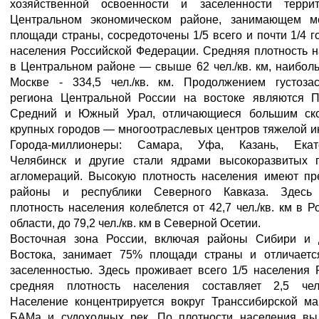
хозяйственной освоенности и заселенности терри
Центральном экономическом районе, занимающем 
площади страны, сосредоточены 1/5 всего и почти 1/4 г
населения Российской Федерации. Средняя плотность 
в Центральном районе — свыше 62 чел./кв. км, наибо
Москве - 334,5 чел./кв. км. Продолжением густозас
региона Центральной России на востоке являются П
Средний и Южный Урал, отличающиеся большим ск
крупных городов — многоотраслевых центров тяжелой и
Города-миллионеры: Самара, Уфа, Казань, Екате
Челябинск и другие стали ядрами высокоразвитых г
агломераций. Высокую плотность населения имеют пр
районы и республики Северного Кавказа. Здесь
плотность населения колеблется от 42,7 чел./кв. км в Р
области, до 79,2 чел./кв. км в Северной Осетии.
Восточная зона России, включая районы Сибири и 
Востока, занимает 75% площади страны и отличаетс
заселенностью. Здесь проживает всего 1/5 населения 
средняя плотность населения составляет 2,5 чел.
Население концентрируется вокруг Транссибирской ма
БАМа и судоходных рек. По плотности населения вы