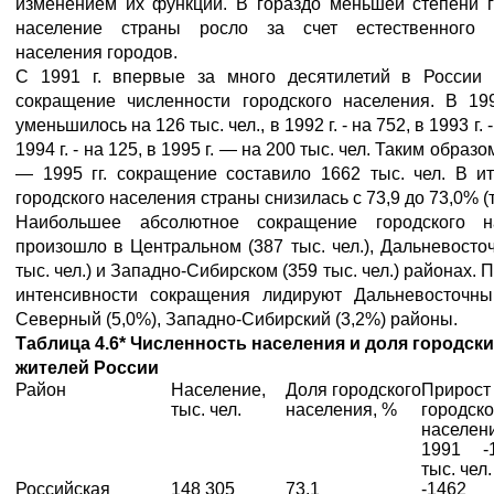
изменением их функций. В гораздо меньшей степени г
население страны росло за счет естественного 
населения городов.
С 1991 г. впервые за много десятилетий в России 
сокращение численности городского населения. В 199
уменьшилось на 126 тыс. чел., в 1992 г. - на 752, в 1993 г. -
1994 г. - на 125, в 1995 г. — на 200 тыс. чел. Таким образо
— 1995 гг. сокращение составило 1662 тыс. чел. В и
городского населения страны снизилась с 73,9 до 73,0% (та
Наибольшее абсолютное сокращение городского н
произошло в Центральном (387 тыс. чел.), Дальневосто
тыс. чел.) и Западно-Сибирском (359 тыс. чел.) районах. 
интенсивности сокращения лидируют Дальневосточный
Северный (5,0%), Западно-Сибирский (3,2%) районы.
Таблица 4.6* Численность населения и доля городск
жителей России
Район
Население,
Доля городского
Прирост
тыс. чел.
населения, %
городско
насел
1991 -1
тыс. чел.
Российская
148 305
73,1
-1462