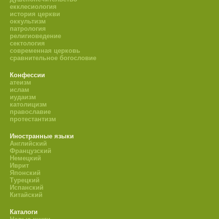
екклесиология
история церкви
оккультизм
патрология
религиоведение
сектология
современная церковь
сравнительное богословие
Конфессии
атеизм
ислам
иудаизм
католицизм
православие
протестантизм
Иностранные языки
Английский
Французский
Немецкий
Иврит
Японский
Турецкий
Испанский
Китайский
Каталоги