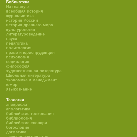
Библиотека
На главную
всеобщая история
журналистика
история России
история древнего мира
культурология
литературоведение
наука
педагогика
политология
право и юриспруденция
психология
социология
философия
художественная литература
Школьная литература
экономика и менеджмент
юмор
языкознание
Теология
апокрифы
апологетика
библейские толкования
библиология
библейские словари
богословие
догматика
душепопечительство