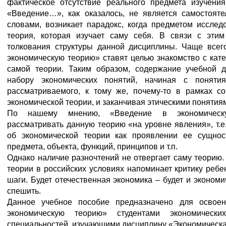
фактическое отсутствие реального предмета изучения 
«Введение…», как оказалось, не является самостоят
словами, возникает парадокс, когда предметом исслед
теория, которая изучает саму себя. В связи с эти
толкования структуры данной дисциплины. Чаще все
экономическую теорию» ставят целью знакомство с кат
самой теории. Таким образом, содержание учебной 
набору экономических понятий, начиная с понятия
рассматриваемого, к тому же, почему-то в рамках с
экономической теории, и заканчивая этическими понятия
По нашему мнению, «Введение в экономическ
рассматривать данную теорию «на уровне явления», т.е
об экономической теории как проявлении ее сущнос
предмета, объекта, функций, принципов и т.п.
Однако наличие разночтений не отвергает саму теорию.
теории в российских условиях напоминает критику реб
шаги. Будет отечественная экономика – будет и экономи
спешить.
Данное учебное пособие предназначено для освое
экономическую теорию» студентами экономически
специальностей, изучающими дисциплину «Экономическа