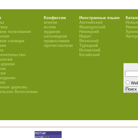
я
Конфессии
Иностранные языки
Катал
фы
атеизм
Английский
Новые
тика
ислам
Французский
Имен
кие толкования
иудаизм
Немецкий
Хроно
огия
католицизм
Иврит
Авто
кие словари
православие
Японский
вие
протестантизм
Турецкий
ка
Испанский
ечительство
Китайский
ология
 церкви
изм
гия
ведение
гия
We
нная церковь
ельное богословие