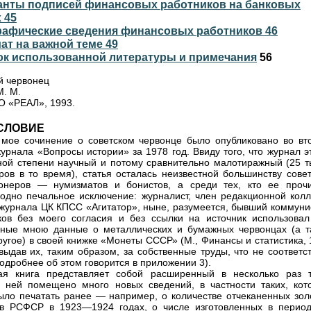
ианты подписей финансовых работников на банковых
 45
графические сведения финансовых работников 46
иат на важной теме 49
сок использованной литературы и примечания
56
й червонец
М. М.
О «РЕАЛ», 1993.
СЛОВИЕ
мое сочинение о советском червонце было опубликовано во вт
урнала «Вопросы истории» за 1978 год. Ввиду того, что журнал э
ной степени научный и потому сравнительно малотиражный (25 т
ров в то время), статья осталась неизвестной большинству совет
онеров — нумизматов и бонистов, а среди тех, кто ее прочи
одно печальное исключение: журналист, член редакционной колл
журнала ЦК КПСС «Агитатор», ныне, разумеется, бывший коммунис
ов без моего согласия и без ссылки на источник использовал
ные мною данные о металлических и бумажных червонцах (а т
ругое) в своей книжке «Монеты СССР» (М., Финансы и статистика,
 выдав их, таким образом, за собственные труды, что не соответс
подробнее об этом говорится в приложении 3).
ая книга представляет собой расширенный в несколько раз т
В ней помещено много новых сведений, в частности таких, кот
ыло печатать ранее — например, о количестве отчеканенных зол
в РСФСР в 1923—1924 годах, о числе изготовленных в период