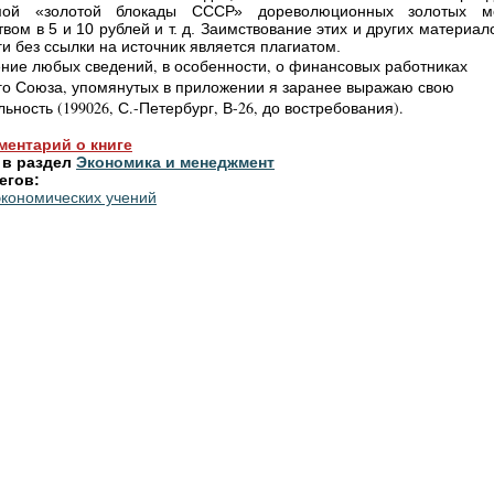
мой «золотой блокады СССР» дореволюционных золотых м
вом в 5 и 10 рублей и т. д. Заимствование этих и других материал
ги без ссылки на источник является плагиатом.
ение любых сведений, в особенности, о финансовых работниках
го Союза, упомянутых в приложении
я заранее выражаю свою
ьность (199026, С.-Петербург, В-26, до востребования).
ментарий о книге
 в раздел
Экономика и менеджмент
егов:
экономических учений