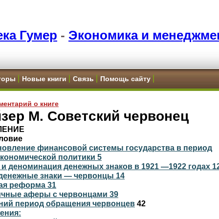
ка Гумер
-
Экономика и менеджме
торы
Новые книги
Связь
Помощь сайту
ментарий о книге
зер М. Советский червонец
ЛЕНИЕ
ловие
новление финансовой системы государства в период
экономической политики 5
и деноминация денежных знаков в 1921 —1922 годах 1
денежные знаки — червонцы 14
ая реформа 31
ичные аферы с червонцами 39
ний период обращения червонцев
42
ения: