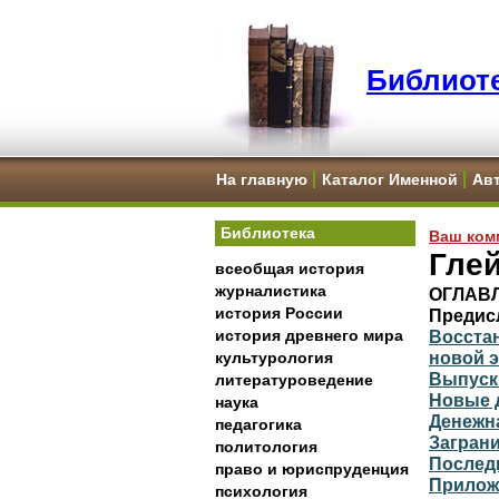
Библиоте
На главную
Каталог Именной
Ав
Библиотека
Ваш ком
Глей
всеобщая история
журналистика
ОГЛАВ
история России
Предис
история древнего мира
Восста
новой 
культурология
Выпуск 
литературоведение
Новые 
наука
Денежн
педагогика
Загран
политология
Послед
право и юриспруденция
Прилож
психология