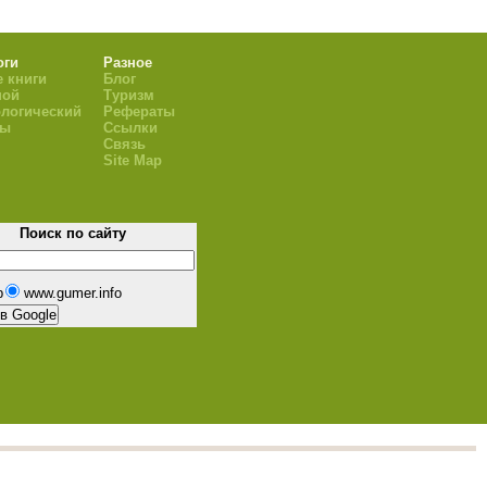
оги
Разное
 книги
Блог
ной
Туризм
логический
Рефераты
ры
Ссылки
Связь
Site Map
Поиск по сайту
b
www.gumer.info