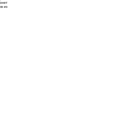
онет
ов из