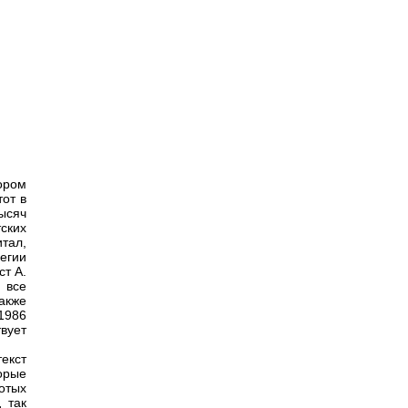
ором
тот в
ысяч
ских
тал,
егии
т А.
 все
акже
 1986
твует
екст
орые
отых
 так