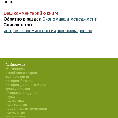
почте.
.
Ваш комментарий о книге
Обратно в раздел
Экономика и менеджмент
Список тегов:
история экономики россии
экономика россии
Библиотека
На главную
всеобщая история
журналистика
история России
история древнего мира
культурология
литературоведение
наука
педагогика
политология
право и юриспруденция
психология
социология