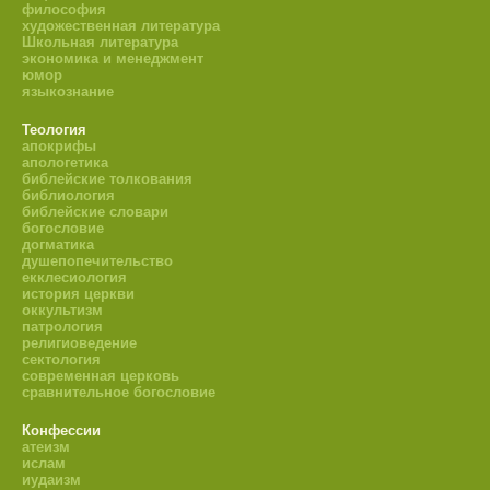
философия
художественная литература
Школьная литература
экономика и менеджмент
юмор
языкознание
Теология
апокрифы
апологетика
библейские толкования
библиология
библейские словари
богословие
догматика
душепопечительство
екклесиология
история церкви
оккультизм
патрология
религиоведение
сектология
современная церковь
сравнительное богословие
Конфессии
атеизм
ислам
иудаизм