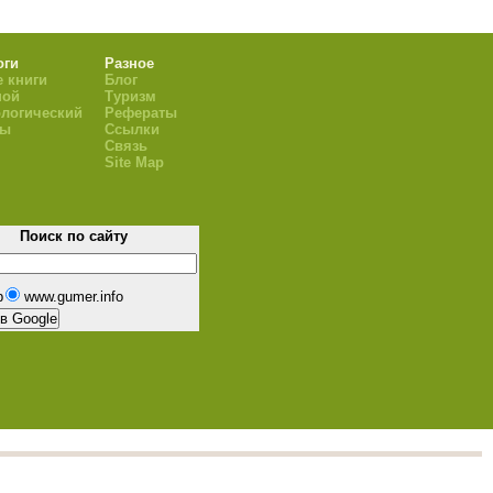
оги
Разное
 книги
Блог
ной
Туризм
логический
Рефераты
ры
Ссылки
Связь
Site Map
Поиск по сайту
b
www.gumer.info