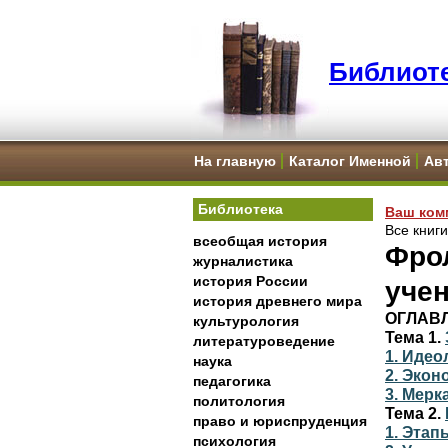
Библиоте
На главную
Каталог Именной
Ав
Библиотека
Ваш ком
Все книг
всеобщая история
Фрол
журналистика
история России
учен
история древнего мира
ОГЛАВ
культурология
Тема 1.
литературоведение
1. Идео
наука
2. Эко
педагогика
3. Мерк
политология
Тема 2.
право и юриспруденция
1. Этап
психология