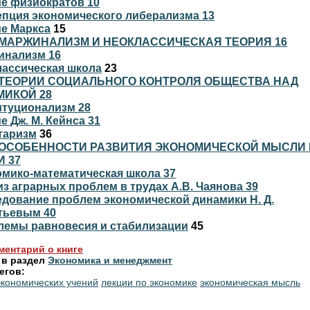
ие физиократов 10
епция экономического либерализма 13
ие Маркса
15
МАРЖИНАЛИЗМ И НЕОКЛАССИЧЕСКАЯ ТЕОРИЯ 16
инализм 16
лассическая школа
23
ТЕОРИИ СОЦИАЛЬНОГО КОНТРОЛЯ ОБЩЕСТВА НАД
МИКОЙ 28
итуционализм 28
ие Дж. М. Кейнса 31
таризм
36
ОСОБЕННОСТИ РАЗВИТИЯ ЭКОНОМИЧЕСКОЙ МЫСЛИ 
 37
омико-математическая школа 37
из аграрных проблем в трудах А.В. Чаянова 39
едование проблем экономической динамики Н. Д.
тьевым 40
блемы равновесия и стабилизации
45
ментарий о книге
 в раздел
Экономика и менеджмент
егов:
экономических учений
лекции по экономике
экономическая мысль