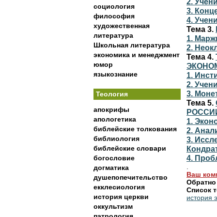
2. Учен
социология
3. Конц
философия
4. Учен
художественная
Тема 3.
литература
1. Марж
Школьная литература
2. Неок
экономика и менеджмент
Тема 4.
юмор
ЭКОНО
языкознание
1. Инст
2. Учен
3. Моне
Теология
Тема 5.
апокрифы
РОССИИ
апологетика
1. Экон
библейские толкования
2. Анал
библиология
3. Иссл
библейские словари
Кондра
4. Про
богословие
.
догматика
Ваш ком
душепопечительство
Обратно
екклесиология
Список т
история церкви
история 
оккультизм
патрология