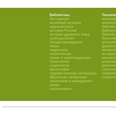
Библиотека
Теологи
На главную
апокри
всеобщая история
апологе
журналистика
библейс
история России
библиол
история древнего мира
библейс
культурология
богосло
литературоведение
догмати
наука
душепоп
педагогика
екклеси
политология
история
право и юриспруденция
оккульт
психология
патроло
социология
религио
философия
сектоло
художественная литература
совреме
Школьная литература
сравнит
экономика и менеджмент
юмор
языкознание