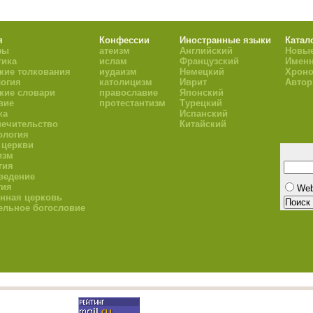
я
Конфессии
Иностранные языки
Катал
фы
атеизм
Английский
Новые
тика
ислам
Французский
Имен
кие толкования
иудаизм
Немецкий
Хроно
огия
католицизм
Иврит
Авто
кие словари
православие
Японский
вие
протестантизм
Турецкий
ка
Испанский
ечительство
Китайский
ология
 церкви
изм
гия
ведение
гия
We
нная церковь
ельное богословие