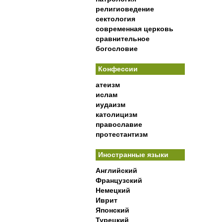
религиоведение
сектология
современная церковь
сравнительное
богословие
Конфессии
атеизм
ислам
иудаизм
католицизм
православие
протестантизм
Иностранные языки
Английский
Французский
Немецкий
Иврит
Японский
Турецкий