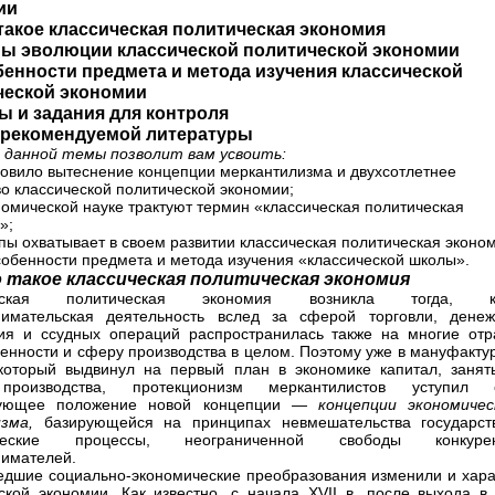
ии
 такое классическая политическая экономия
апы эволюции классической политической экономии
бенности предмета и метода изучения классической
ческой экономии
 и задания для контроля
 рекомендуемой литературы
 данной темы позволит вам усвоить:
ловило вытеснение концепции меркантилизма и двухсотлетнее
во классической политической экономии;
ономической науке трактуют термин «классическая политическая
»;
апы охватывает в своем развитии классическая политическая эконо
собенности предмета и метода изучения «классической школы».
о такое классическая политическая экономия
ческая политическая экономия возникла тогда, к
нимательская деятельность вслед за сферой торговли, денеж
я и ссудных операций распространилась также на многие отр
нности и сферу производства в целом. Поэтому уже в мануфакту
который выдвинул на первый план в экономике капитал, занят
роизводства, протекционизм меркантилистов уступил 
ующее положение новой концепции —
концепции экономичес
изма,
базирующейся на принципах невмешательства государст
ические процессы, неограниченной свободы конкуре
имателей.
дшие социально-экономические преобразования изменили и хара
ской экономии. Как известно, с начала XVII в. после выхода в 