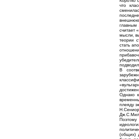
Коротко 
что кла
сменилас
последне
внешнюю 
главным 
считает 
мысли, в
теории с
стать ап
отношен
прибавоч
убедите
подводил
В соотв
зарубеж
классифи
«вульга
достижен
Однако к
временн
плеяду э
Н.Сениор
Дж.С.Мил
Поэтому 
идеолог
политиче
(общих) 