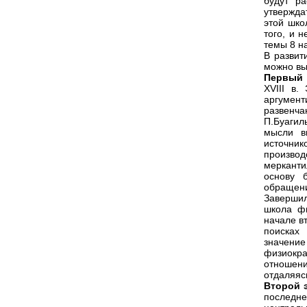
будут р
утвержда
этой шко
того, и 
темы 8 н
В развит
можно вы
Первый
XVIII в
аргумен
развенч
П.Буагил
мысли в
источник
произво
мерканти
основу 
обращени
Завершил
школа фи
начале в
поисках
значени
физиокра
отношени
отдаляяс
Второй 
последне