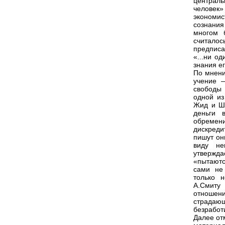
централ
человек
экономис
сознания
многом 
считало
предписа
«...ни о
знания е
По мнени
учение 
свободы 
одной из
Жид и Ш.
деньги 
обремени
дискреди
пишут он
виду не
утвержд
«пытаютс
сами не 
только 
А.Смиту 
отношени
страда
безработ
Далее от