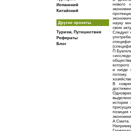
нового 
Испанский
экономии
Китайский
протекци
экономич
Другие проекты
науку м
свою акт
Туризм, Путешествия
Следует 
употреби
Рефераты
специфич
Блог
(специфи
П.Буагил
«исслед
общества
которого
и нигде 
потому,
хозяйств
В совре
достиже
Одноврем
выделени
истории 
присущи
позиция 
экономи
А.Смита.
Наприме
Гарвардс