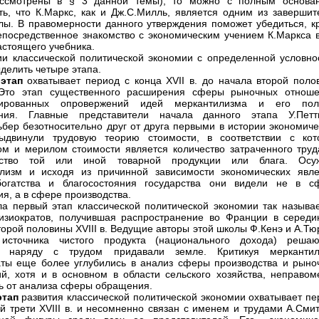
ассмотрены в § 3 данной темы), то можно с полным основа
ть, что К.Маркс, как и Дж.С.Милль, является одним из завершит
лы. В правомерности данного утверждения поможет убедиться, к
непосредственное знакомство с экономическим учением К.Маркса в
астоящего учебника.
ии классической политической экономии с определенной условно
делить четыре этапа.
 этап
охватывает период с конца XVII в. до начала второй поло
. Это этап существенного расширения сферы рыночных отноше
тированных опровержений идей меркантилизма и его пол
ания. Главные представители начала данного этапа У.Пет
ьбер безотносительно друг от друга первыми в истории экономиче
ыдвинули трудовую теорию стоимости, в соответствии с кот
ом и мерилом стоимости является количество затраченного труд
дство той или иной товарной продукции или блага. Осу
лизм и исходя из причинной зависимости экономических явле
богатства и благосостояния государства они видели не в с
я, а в сфере производства.
а первый этап классической политической экономии так называ
зиократов, получившая распространение во Франции в середи
торой половины XVIII в. Ведущие авторы этой школы Ф.Кенэ и А.Тю
 источника чистого продукта (национального дохода) реша
е наряду с трудом придавали земле. Критикуя меркантил
ты еще более углубились в анализ сферы производства и рыно
й, хотя и в основном в области сельского хозяйства, неправом
ь от анализа сферы обращения.
этап
развития классической политической экономии охватывает пе
й трети XVIII в. и несомненно связан с именем и трудами А.Сми