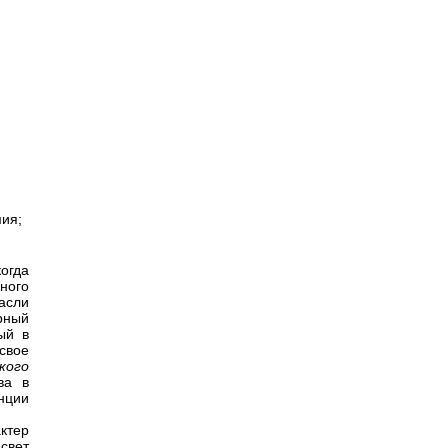
мия;
огда
ного
асли
рный
ый в
свое
кого
ва в
нции
ктер
свет