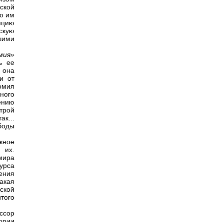
ской
ю им
пцию
скую
шими
мия»
ь ее
 она
и от
омия
ного
ению
строй
к...
боды
жное
 их.
мира
урса
ения
акая
ской
того
ссор
еории