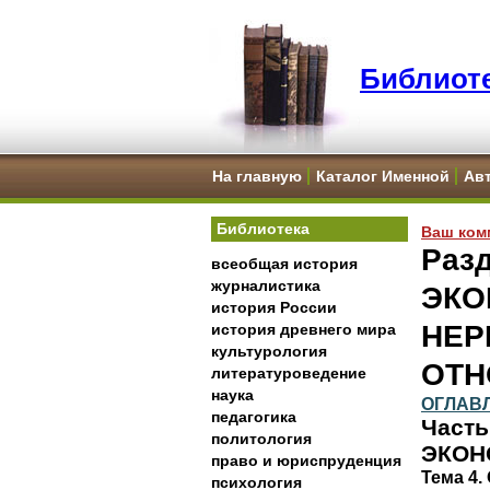
Библиоте
На главную
Каталог Именной
Ав
Библиотека
Ваш ком
Раз
всеобщая история
журналистика
ЭКО
история России
НЕР
история древнего мира
культурология
ОТН
литературоведение
наука
ОГЛАВ
педагогика
Част
политология
ЭКОН
право и юриспруденция
Тема 4.
психология