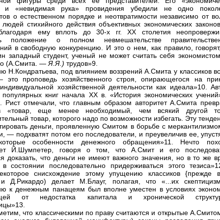
ьной фигуры среди всех ее представителей. Его «экономиче
» и «невидимая рука» провидения убедили не одно покол
тов о естественном порядке и неотвратимости независимо от во
 людей стихийного действия объективных экономических законов
благодаря ему вплоть до 30-х гг. XX столетия неопроверж
сь положение о полном невмешательстве правительстве
ний в свободную конкуренцию. И это о нем, как правило, говорят
дин западный студент, ученый не может считать себя экономистом
го (А.Смита. —
Я.Я.)
трудов»9.
ю Н.Кондратьева, под влиянием воззрений А.Смита у классиков вс
— это проповедь хозяйственного строя, опирающегося на при
индивидуальной хозяйственной деятельности как идеала»10. Ав
 популярных книг начала XX в. «История экономических учений
 Рист отмечали, что главным образом авторитет А.Смита превр
в «товар, еще менее необходимый, чем всякий другой то
тельный товар, которого надо по возможности избегать. Эту тенд
тировать деньги, проявленную Смитом в борьбе с меркантилизмо
и, — подхватят потом его последователи, и преувеличив ее, упуст
которые особенности денежного обращения»11. Нечто пох
ает Й.Шумпетер, говоря о том, что А.Смит и его последова
я доказать, что деньги не имеют важного значения, но в то же в
в состоянии последовательно придерживаться этого тезиса»1
некоторое снисхождение этому упущению классиков {прежде в
и Д.Рикардо) делает М.Блауг, полагая, что «...их скептициз
ю к денежным панацеям был вполне уместен в условиях эконом
ющей от недостатка капитала и хронической структу
ицы»13.
метим, что классическими по праву считаются и открытые А.Смито