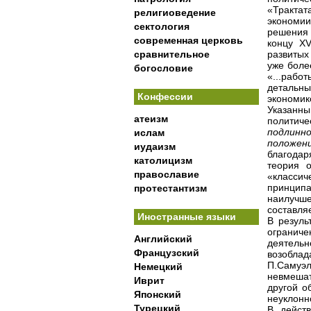
«Трактат
религиоведение
экономии
сектология
решения 
современная церковь
концу X
сравнительное
развитых
уже боле
богословие
«...рабо
детальн
Конфессии
экономик
Указанн
атеизм
политич
подлинн
ислам
положени
иудаизм
благодар
католицизм
теория о
православие
«класси
принципа
протестантизм
наилучше
составля
Иностранные языки
В резуль
огранич
Английский
деятель
Французский
возоблад
П.Самуэл
Немецкий
невмешат
Иврит
другой о
Японский
неуклонн
Турецкий
В действ