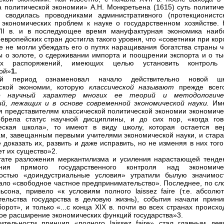
а политической экономии» А.Н. Монкретьена (1615) суть политиче
 сводилась проводниками административного (протекционистск
экономических проблем к науке о государственном хозяйстве. 
VII в. и в последующее время мануфактурная экономика наиб
 европейских стран достигла такого уровня, что «советники при ко
е не могли убеждать его о путях наращивания богатства страны ч
ты о золоте, о сдерживании импорта и поощрении экспорта и о ты
ых распоряжений, имеющих целью установить контроль
ой»
1
.
ый период ознаменовал начало действительно новой ш
еской экономии, которую
классической называют
прежде все
о научный характер многих ее теорий и методологиче
й, лежащих и в основе современной экономической науки.
Им
я представителям классической политической экономии экономиче
брела статус научной дисциплины, и до сих пор, «когда гов
ческая школа», то имеют в виду школу, которая остается ве
м, завещанным первыми учителями экономической науки, и стара
 доказать их, развить и даже исправить, но не изменяя в них того
ет их существо»2.
тате разложения меркантилизма и усиления нарастающей тенде
ения прямого государственного контроля над экономиче
ностью «доиндустриальные условия» утратили былую значимос
ало «свободное частное предпринимательство». Последнее, по сл
ьсона, привело «к условиям полного laissez faire (т.е. абсолют
ельства государства в деловую жизнь), события начали прини
борот», и только «...с конца XIX в. почти во всех странах происх
ое расширение экономических функций государства»3.
ительности принцип «полного laissez faire» стал главным дев