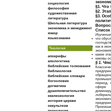
эконом
социология
§1. Что
философия
§2. Эт
художественная
§3. Осо
литература
полити
Школьная литература
Вопросы
экономика и менеджмент
Список
юмор
Изучение
языкознание
что обус
господст
как в эк
Теология
экономия
какие эт
апокрифы
каковы о
апологетика
§ 1. Чт
библейские толкования
Класси
библиология
предпри
обращени
библейские словари
промышле
богословие
период, 
догматика
сфере п
душепопечительство
доминир
либерал
екклесиология
эконом
история церкви
предприн
оккультизм
Произоше
патрология
политиче