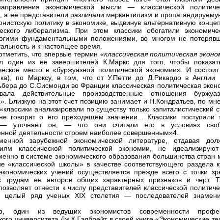
направления экономической мысли — классической политиче
, а ее представители различали меркантилизм и пропагандируему
онистскую политику в экономике, выдвинув альтернативную конце
еского либерализма. При этом классики обогатили экономиче
ногими фундаментальными положениями, во многом не потеряв
уальность и к настоящее время.
отметить, что впервые термин
«классическая политическая эконо
л один из ее завершителей К.Маркс для того, чтобы показат
еское место в «буржуазной политической экономии». И состоит
ка), по Марксу, в том, что от У.Петти до Д.Рикардо в Англии 
ьбера до С.Сисмонди во Франции классическая политическая экон
овала действительные производственные отношения буржуаз
». Близкую на этот счет позицию занимает и Н.Кондратьев, по мн
 «классики анализировали по существу только капиталистический 
не говорят о его преходящем значении... Классики поступали та
 — уточняет он, — что они считали его в условиях сво
енной деятельности строем наиболее совершенным»4.
менной зарубежной экономической литературе, отдавая дол
ниям классической политической экономии, не идеализируют
енно в системе экономического образования большинства стран 
е «классической школы» в качестве соответствующего раздела к
экономических учений осуществляется прежде всего с точки зр
х трудам ее авторов общих характерных признаков и черт. Т
позволяет отнести к числу представителей классической политиче
и целый ряд ученых XIX столетия — последователей знамени
р, один из ведущих экономистов современности профе
кого университета Дж.К.Гэлбрейт в своей книге «Экономические т