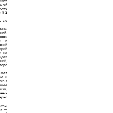
нием
елей
роме
 § 2
стью
вины
ний,
ного
ти и
ской
орой
а на
ждая
ний,
фере
емая
не и
рго в
ющее
изм,
чных
ерно
риод
та —