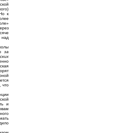
ской
ого)
Но к
олее
роле»
ерез
сяче
 над
колы
го
за
ских
енно
ская
орят
рной
ется
, что
нции
ской
ть и
овам
ного
мать
одило
изом