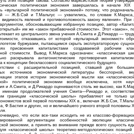
суть этих позиций такова. Согласно марксистской теории утвержда
ссическая политическая экономия завершилась в начале XIX 
ь «вульгарной политической экономией» потому, что родоначаль
й — Ж.Б.Сэй и Т.Мальтус — ухватились, по словам К.Маркса,
видимость явлений и противоположность закону явления». При 
аргументом, обосновывающим избранную позицию, автор «Капит
«открытый» им же «закон прибавочной стоимости». Этот «закон», п
ытекает из центрального звена учения А.Смита и Д.Рикардо — тру
тоимости, отказавшись от которой «вульгарный экономист» обр
ологетом буржуазии, пытающимся скрыть эксплуататорскую сущнос
иях присвоения капиталистами создаваемой рабочим кла
ной стоимости. Вывод К.Маркса однозначен: «классическая шк
льно раскрывала антагонистические противоречия капитализ
а к концепции бесклассового социалистического будущего.
етствии с расширительной позицией, ставшей для большин
ных источников экономической литературы бесспорной, ве
кации этапов истории экономической мысли как «классическо
рной» политической экономии вообще исключена, хотя нау
ия и А.Смита, и Д.Рикардо оцениваются столь же высоко, как К.Ма
 именам продолжателей учения Смита—Рикардо и, соответстве
ым границам «классической школы» прибавляют не только ц
кономистов всей первой половины XIX в., включая Ж.Б.Сэя, Т.Маль
а, Ф.Бастия и других, но и величайшего ученого второй половины X
ля.
очевидно, что если все-таки исходить не из классово-формацио
изированной аргументации особенностей эволюции классиче
ской экономии, а принять во внимание прежде всего сущность ед
для «классической школы» теоретико-методологических позиций 