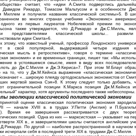
общества» считает, что «идеи А.Смита подверглись дальней
ю Давидом Рикардо, Томасом Мальтусом и в особенности Дж
м Миллем и получили название классической системы»5. В ши
раненном во многих странах учебнике «Экономикс» американс
, одного из первых лауреатов Нобелевской премии по эконо
ьсона также утверждается, что Д.Рикардо и Дж.С.Милль, явл
ыми представителями классической школы... разви
нствовали идеи Смита»6.
к этому, что известный ученый, профессор Лондонского универси
г в свой популярной, выдержавшей четыре издания к
ческая мысль в ретроспективе», говоря о термине «классиче
ская экономия» и ее временных границах, пишет так: «Мы исполь
жение в устоявшемся смысле, имея в виду всех последователе
лоть до Дж.С.Милля и Дж.Э.Кериса»7. При этом М.Блауг обра
 на то, что у Дж.М.Кейнса выражение «классическая экономиче
бозначает «...широкую плеяду ортодоксальных экономистов от Сми
вших жертвой закона Сэя»8. К этому следует только добавить, ч
от ограничительной позиции К.Маркса позиция Дж.М.Кейнса и
ельный" характер, хотя аргументы последнего также небесспорны.
тапы эволюции классической политической экономии
ринятой оценке классическая политическая экономия зародила
II — начале XVIII в. в трудах У.Петти (Англия) и П.Буагиль
я). Время ее завершения рассматривается с двух теорет
гических позиций. Одна из них — марксистская — указывает на пе
етверти XIX в., и завершителями школы считаются английские уч
 Д.Рикардо. По другой — наиболее распространенной в научном 
ки исчерпали себя в последней трети XIX в. трудами Дж.С.Милля.