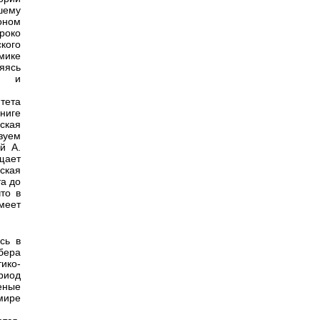
шему
оном
роко
кого
мике
яясь
ли и
тета
ниге
ская
зуем
й А.
щает
ская
та до
то в
меет
сь в
бера
ико-
риод
еные
мире