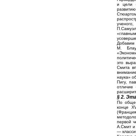
и цели 
развити
Стюарто
распрост
ученого
П.Самуэл
«главн
усоверше
Добавим 
М. Блау
«Экономи
политиче
это выра
Смита вп
внимание
наука» о
Пигу, па
отличие 
расширит
§ 2. Э
По общеп
конце XV
(Франци
методоло
первой ч
А.Смит и
— класси