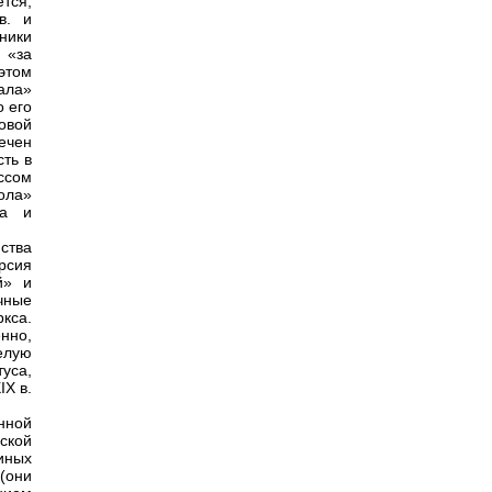
ется,
в. и
ники
 «за
этом
ала»
о его
довой
ечен
ть в
ссом
ола»
ма и
ства
рсия
й» и
чные
ркса.
нно,
елую
туса,
IX в.
нной
ской
иных
(они