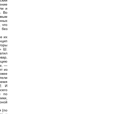
ский
ение
ли и
. Во
имым
нных
, что
 без
е их
нцип
торы
» Ш.
атил
вар,
енцию
м, —
ят из
ожее
тели
ремя
2. И
сего
м по
ики,
рной
м (по