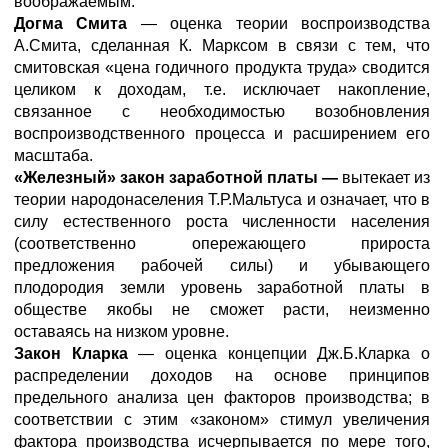
воображаемым.
Догма Смита
— оценка теории воспроизводства
А.Смита, сделанная К. Марксом в связи с тем, что
смитовская «цена годичного продукта труда» сводится
целиком к доходам, т.е. исключает накопление,
связанное с необходимостью возобновления
воспроизводственного процесса и расширением его
масштаба.
«Железный» закон заработной платы —
вытекает из
теории народонаселения Т.Р.Мальтуса и означает, что в
силу естественного роста численности населения
(соответственно опережающего прироста
предложения рабочей силы) и убывающего
плодородия земли уровень заработной платы в
обществе якобы не сможет расти, неизменно
оставаясь на низком уровне.
Закон Кларка
— оценка концепции Дж.Б.Кларка о
распределении доходов на основе принципов
предельного анализа цен факторов производства; в
соответствии с этим «законом» стимул увеличения
фактора производства исчерпывается по мере того,