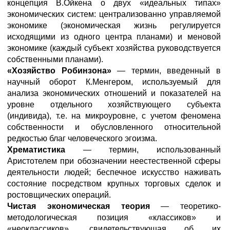
концепция В.Ойкена о двух «идеальных типах»
экономических систем: централизованно управляемой
экономике (экономическая жизнь регулируется
исходящими из одного центра планами) и меновой
экономике (каждый субъект хозяйства руководствуется
собственными планами).
«Хозяйство Робинзона»
— термин, введенный в
научный оборот К.Менгером, используемый для
анализа экономических отношений и показателей на
уровне отдельного хозяйствующего субъекта
(индивида), т.е. на микроуровне, с учетом феномена
собственности и обусловленного относительной
редкостью благ человеческого эгоизма.
Хрематистика
— термин, использованный
Аристотелем при обозначении неестественной сферы
деятельности людей; беспечное искусство наживать
состояние посредством крупных торговых сделок и
ростовщических операций.
Чистая экономическая теория
— теоретико-
методологическая позиция «классиков» и
«неоклассиков», свидетельствующая об их