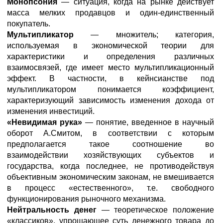
Монопсония
— ситуация, когда на рынке действует
масса мелких продавцов и один-единственный
покупатель.
Мультипликатор
— множитель; категория,
используемая в экономической теории для
характеристики и определения различных
взаимосвязей, где имеет место мультипликационный
эффект. В частности, в кейнсианстве под
мультипликатором понимается коэффициент,
характеризующий зависимость изменения дохода от
изменения инвестиций.
«Невидимая рука»
— понятие, введенное в научный
оборот А.Смитом, в соответствии с которым
предполагается такое соотношение во
взаимодействии хозяйствующих субъектов и
государства, когда последнее, не противодействуя
объективным экономическим законам, не вмешивается
в процесс «естественного», т.е. свободного
функционирования рыночного механизма.
Нейтральность денег
— теоретическое положение
«классиков», упрощающее суть денежного товара до