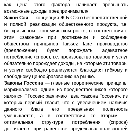
как цена этого фактора начинает превышать
возможные доходы предпринимателя.
Закон Сэя
— концепция Ж.Б.Сэя о беспрепятственной
и полной реализации общественного продукта, т.е.
бескризисном экономическом росте; в соответствии с
этим «законом» при достижении и соблюдении
обществом принципов laissez faire производство
(предложение) будет порождать адекватное
потребление (спрос), т.е. производство товаров и услуг
обязательно порождает доходы, на которые эти товары
и услуги свободно реализуются благодаря гибкому и
свободному ценообразованию на рынке.
Законы Госсена
— главные теоретические принципы
маржинализма, одним из предшественников которого
являлся Г.Госсен; различают два «закона Госсена», из
которых первый гласит, что с увеличением наличия
данного блага его предельная полезность
уменьшается, а в соответствии со вторым —
оптимальная структура потребления (спроса)
достигается при равенстве предельных полезностей