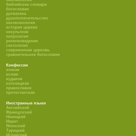
библейские словари
богословие
догматика
душепопечительство
екклесиология
история церкви
оккультизм
патрология
религиоведение
сектология
современная церковь
сравнительное богословие
Конфессии
атеизм
ислам
иудаизм
католицизм
православие
протестантизм
Иностранные языки
Английский
Французский
Немецкий
Иврит
Японский
Турецкий
Испанский