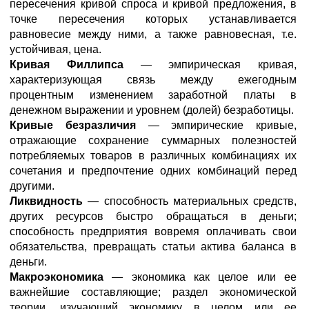
пересечения кривой спроса и кривой предложения, в
точке пересечения которых устанавливается
равновесие между ними, а также равновесная, т.е.
устойчивая, цена.
Кривая Филлипса
— эмпирическая кривая,
характеризующая связь между ежегодным
процентным изменением заработной платы в
денежном выражении и уровнем (долей) безработицы.
Кривые безразличия
— эмпирические кривые,
отражающие сохранение суммарных полезностей
потребляемых товаров в различных комбинациях их
сочетания и предпочтение одних комбинаций перед
другими.
Ликвидность
— способность материальных средств,
других ресурсов быстро обращаться в деньги;
способность предприятия вовремя оплачивать свои
обязательства, превращать статьи актива баланса в
деньги.
Макроэкономика
— экономика как целое или ее
важнейшие составляющие; раздел экономической
теории, изучающий экономику в целом или ее