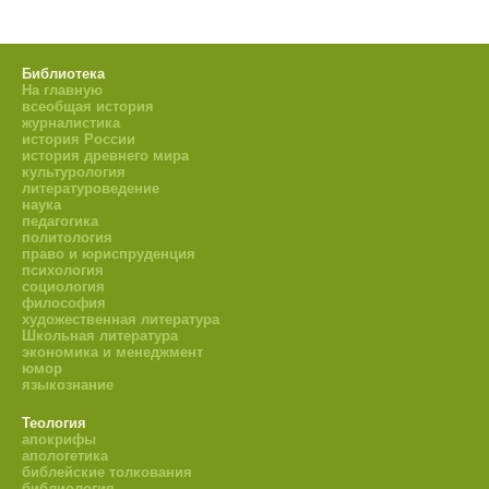
Библиотека
На главную
всеобщая история
журналистика
история России
история древнего мира
культурология
литературоведение
наука
педагогика
политология
право и юриспруденция
психология
социология
философия
художественная литература
Школьная литература
экономика и менеджмент
юмор
языкознание
Теология
апокрифы
апологетика
библейские толкования
библиология