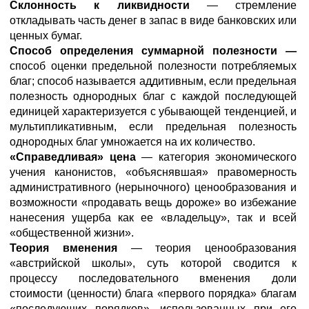
Склонность к ликвидности
— стремление
откладывать часть денег в запас в виде банковских или
ценных бумаг.
Способ определения суммарной полезности —
способ оценки предельной полезности потребляемых
благ; способ называется аддитивным, если предельная
полезность однородных благ с каждой последующей
единицей характеризуется с убывающей тенденцией, и
мультипликативным, если предельная полезность
однородных благ умножается на их количество.
«Справедливая» цена
— категория экономического
учения канонистов, «объяснявшая» правомерность
административного (нерыночного) ценообразования и
возможности «продавать вещь дороже» во избежание
нанесения ущерба как ее «владельцу», так и всей
«общественной жизни».
Теория вменения
— теория ценообразования
«австрийской школы», суть которой сводится к
процессу последовательного вменения доли
стоимости (ценности) блага «первого порядка» благам
«последующих порядков», использованных при его