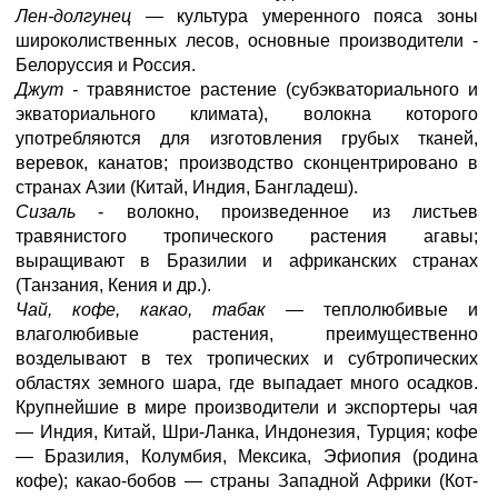
Лен-долгунец —
культура умеренного пояса зоны
широколиственных лесов, основные производители -
Белоруссия и Россия.
Джут -
травянистое растение (субэкваториального и
экваториального климата), волокна которого
употребляются для изготовления грубых тканей,
веревок, канатов; производство сконцентрировано в
странах Азии (Китай, Индия, Бангладеш).
Сизаль
- волокно, произведенное из листьев
травянистого тропического растения агавы;
выращивают в Бразилии и африканских странах
(Танзания, Кения и др.).
Чай, кофе, какао, табак —
теплолюбивые и
влаголюбивые растения, преимущественно
возделывают в тех тропических и субтропических
областях земного шара, где выпадает много осадков.
Крупнейшие в мире производители и экспортеры чая
— Индия, Китай, Шри-Ланка, Индонезия, Турция; кофе
— Бразилия, Колумбия, Мексика, Эфиопия (родина
кофе); какао-бобов — страны Западной Африки (Кот-