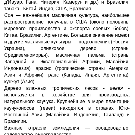
д'Ивуар, Гана, Нигерия, Камерун и др.) и Бразилия;
табака - Китай, Индия, США, Бразилия.
Соя —
важнейшая масличная культура, наибольшее
распространение получила в США (около половины
мирового производства и экспорта соевых бобов),
Китае, Бразилии, Аргентине. Большое значение имеют
и другие масличные культуры — подсолнечник (Россия,
Украина), оливковое дерево (страны
Средиземноморья), масличная пальма (страны
Западной и Экваториальной Африки, Малайзия,
Индонезия), арахис (тропические страны Америки,
Азии и Африки), рапс (Канада, Индия, Аргентина),
кунжут (Азия).
Дерево влажных тропических лесов -
гевея -
используется в хозяйстве для производства
натурального каучука. Крупнейшие в мире плантации
каучуконосов (гевеи) находятся в странах Юго-
Восточной Азии (Малайзия, Индонезия, Таиланд) и
Бразилии.
Важные отрасли земледелия — овощеводство,
садоводство, виноградарство.