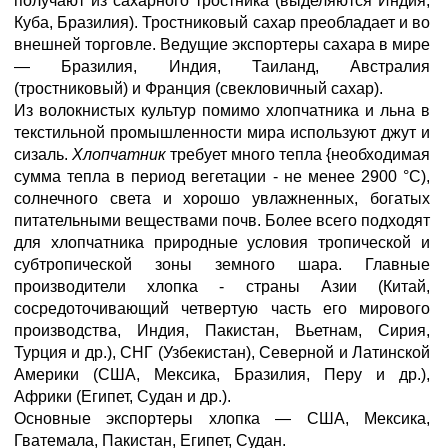
получают из сахарного тростника (выделяются Индия,
Куба, Бразилия). Тростниковый сахар преобладает и во
внешней торговле. Ведущие экспортеры сахара в мире
— Бразилия, Индия, Таиланд, Австралия
(тростниковый) и Франция (свекловичный сахар).
Из волокнистых культур помимо хлопчатника и льна в
текстильной промышленности мира используют джут и
сизаль.
Хлопчатник
требует много тепла {необходимая
сумма тепла в период вегетации - не менее 2900 °С),
солнечного света и хорошо увлажненных, богатых
питательными веществами почв. Более всего подходят
для хлопчатника природные условия тропической и
субтропической зоны земного шара. Главные
производители хлопка - страны Азии (Китай,
сосредоточивающий четвертую часть его мирового
производства, Индия, Пакистан, Вьетнам, Сирия,
Турция и др.), СНГ (Узбекистан), Северной и Латинской
Америки (США, Мексика, Бразилия, Перу и др.),
Африки (Египет, Судан и др.).
Основные экспортеры хлопка — США, Мексика,
Гватемала, Пакистан, Египет, Судан.