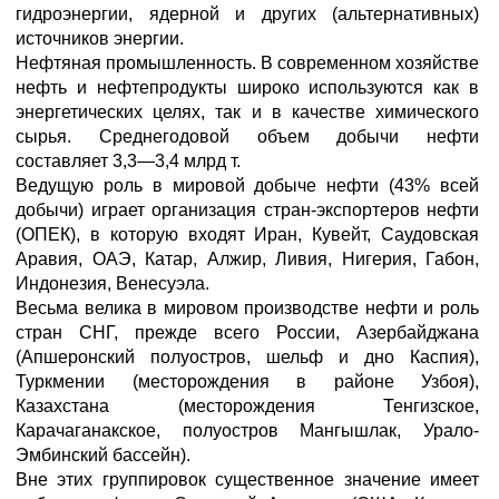
гидроэнергии, ядерной и других (альтернативных)
источников энергии.
Нефтяная промышленность. В современном хозяйстве
нефть и нефтепродукты широко используются как в
энергетических целях, так и в качестве химического
сырья. Среднегодовой объем добычи нефти
составляет 3,3—3,4 млрд т.
Ведущую роль в мировой добыче нефти (43% всей
добычи) играет организация стран-экспортеров нефти
(ОПЕК), в которую входят Иран, Кувейт, Саудовская
Аравия, ОАЭ, Катар, Алжир, Ливия, Нигерия, Габон,
Индонезия, Венесуэла.
Весьма велика в мировом производстве нефти и роль
стран СНГ, прежде всего России, Азербайджана
(Апшеронский полуостров, шельф и дно Каспия),
Туркмении (месторождения в районе Узбоя),
Казахстана (месторождения Тенгизское,
Карачаганакское, полуостров Мангышлак, Урало-
Эмбинский бассейн).
Вне этих группировок существенное значение имеет