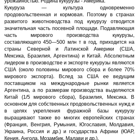
урожайностью. Родина кукурузы - Америка.
Кукуруза — культура одновременно
продовольственная и кормовая. Поэтому в странах
развитого животноводства под кукурузу отводится
значительная часть посевной площади. Подавляющая
часть мирового производства кукурузы,
составляющего 450—500 млн т в год, приходится на
страны Северной и Латинской Америки (США,
Мексика, Бразилия, Аргентина) и Китай. Абсолютным
лидером в производстве и экспорте кукурузы являются
США (около половины мирового сбора и более 70%
мирового экспорта). Вслед за США ее ведущим
поставщиком на международные рынки является
Аргентина, а по размерам производства выделяются
Китай (1/5 мирового сбора), Бразилия, Мексика. В
основном для собственных продовольственных нужд и
в целях укрепления фуражной базы кукурузу
выращивают также во многих европейских странах
(Франция, Венгрия, Румыния, Югославия, Молдавия,
Украина, Россия и др.) и государства Африки (ЮАР,
Кения, Ангола, Мозамбик, Малави и др.).