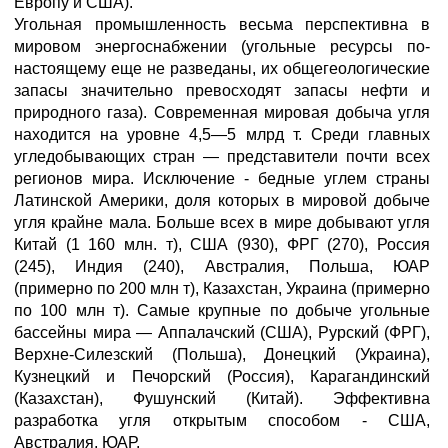
Европу и США).
Угольная промышленность весьма перспективна в
мировом энергоснабжении (угольные ресурсы по-
настоящему еще не разведаны, их общегеологические
запасы значительно превосходят запасы нефти и
природного газа). Современная мировая добыча угля
находится на уровне 4,5—5 млрд т. Среди главных
угледобывающих стран — представители почти всех
регионов мира. Исключение - бедные углем страны
Латинской Америки, доля которых в мировой добыче
угля крайне мала. Больше всех в мире добывают угля
Китай (1 160 млн. т), США (930), ФРГ (270), Россия
(245), Индия (240), Австралия, Польша, ЮАР
(примерно по 200 млн т), Казахстан, Украина (примерно
по 100 млн т). Самые крупные по добыче угольные
бассейны мира — Аппалачский (США), Рурский (ФРГ),
Верхне-Силезский (Польша), Донецкий (Украина),
Кузнецкий и Печорский (Россия), Карагандинский
(Казахстан), Фушунский (Китай). Эффективна
разработка угля открытым способом - США,
Австралия, ЮАР.