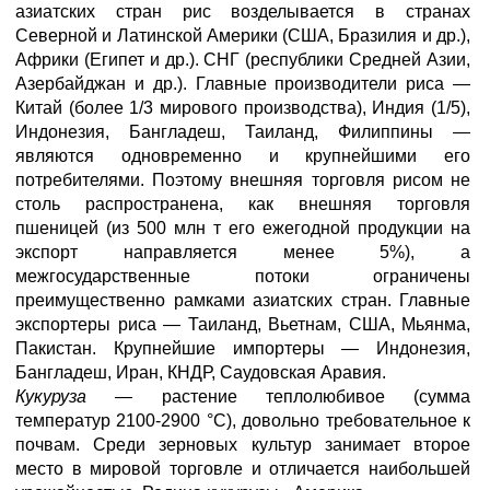
азиатских стран рис возделывается в странах
Северной и Латинской Америки (США, Бразилия и др.),
Африки (Египет и др.). СНГ (республики Средней Азии,
Азербайджан и др.). Главные производители риса —
Китай (более 1/3 мирового производства), Индия (1/5),
Индонезия, Бангладеш, Таиланд, Филиппины —
являются одновременно и крупнейшими его
потребителями. Поэтому внешняя торговля рисом не
столь распространена, как внешняя торговля
пшеницей (из 500 млн т его ежегодной продукции на
экспорт направляется менее 5%), а
межгосударственные потоки ограничены
преимущественно рамками азиатских стран. Главные
экспортеры риса — Таиланд, Вьетнам, США, Мьянма,
Пакистан. Крупнейшие импортеры — Индонезия,
Бангладеш, Иран, КНДР, Саудовская Аравия.
Кукуруза —
растение теплолюбивое (сумма
температур 2100-2900 °С), довольно требовательное к
почвам. Среди зерновых культур занимает второе
место в мировой торговле и отличается наибольшей