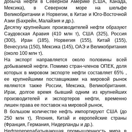
добыча нефти в Северной Америке (США, Канада,
Мексика), в Северном море на шельфе
Великобритании и Норвегии, в Китае и Юго-Восточной
Азии (Бахрейн, Малайзия и др.).
Десятку крупнейших производителей нефти образуют
Саудовская Аравия (410 млн т), США (325), Россия
(300), Иран (185), Норвегия (155), Китай (155),
Венесуэла (150), Мексика (145), ОАЭ и Великобритания
(около 100 млн т).
На экспорт направляется около половины всей
добываемой нефти. Помимо стран-членов ОПЕК, доля
которых в мировом экспорте нефти составляет 65% ,
ее крупнейшими поставщиками на мировой рынок
являются также России, Мексика, Великобритания.
Ирак, долгое время бывший одним из крупнейших
производителей и экспортеров нефти, временно
лишен права ее поставок на мировой рынок,
В большом количестве нефть импортируют США (до
250 млн т), Япония, Китай и европейские страны
(Франция, Германия, Нидерланды и др.).
Нефтеперерабатывающая промышленность мира в