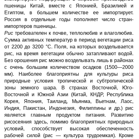
пшеницы Китай, вместе с Японией, Бразилией и
Египтом, в большем количестве ее импортирует.
Россия в отдельные годы пополняет число стран-
импортеров пшеницы.
Рис
требователен к почве, теплолюбив и влаголюбив.
Сумма активных температур в период вегетации риса
от 2200 до 3200 °С. Поля, на которых возделывается
рис, на время вегетации обычно затапливают водой.
Без орошения рис можно возделывать лишь в районах
с очень большим количеством осадков (1500—2000
мм). Наиболее благоприятны для культуры риса
природные условия тропической и субтропической
зоны земного шара. В странах Восточной, Юго-
Восточной и Южной Азии (Китай, КНДР, Республика
Корея, Япония, Таиланд, Мьянма, Вьетнам, Лаос,
Индия, Пакистан, Индонезия, Филиппины и др.) рис
является главным продуктом питания. Развитию
рисосеяния здесь, помимо благоприятных природных
условий, способствует высокая обеспеченность
рабочей силой (рис — культура трудоемкая). Кроме