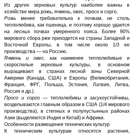
Из других зерновых культур наиболее важны в
хозяйстве мира рожь, ячмень, овес, просо и сорго.
Рожь
менее требовательна к почвам, не столь
теплолюбива, как пшеница, и поэтому хорошо удается
на лесных почвах умеренного пояса. Более 90%
мирового сбора ржи приходится на страны Западной и
Восточной Европы, в том числе около 1/3 ее
производства — на Россию.
Ячмень и овес,
как наименее теплолюбивые и
скороспелые зерновые культуры, в основном
выращивают в странах лесной зоны Северной
Америки (Канада, США) и Европы (Великобритания,
Франция, ФРГ, Польша, Эстония, Латвия, Литва,
Россия и др.).
Просо и сорго —
теплолюбивы и засухоустойчивы,
возделываются главным образом в США (1/4 мирового
производства), в степных и полупустынных районах
Азии (выделяются Индия и Китай) и Африки.
Особенности размещения технических культур
К техническим культурам относятся растения,