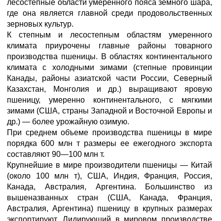
лесостепные области умеренного пояса земного шара,
где она является главной среди продовольственных
зерновых культур.
К степным и лесостепным областям умеренного
климата приурочены главные районы товарного
производства пшеницы. В областях континентального
климата с холодными зимами (степные провинции
Канады, районы азиатской части России, Северный
Казахстан, Монголия и др.) выращивают яровую
пшеницу, умеренно континентального, с мягкими
зимами (США, страны Западной и Восточной Европы и
др.) — более урожайную озимую.
При среднем объеме производства пшеницы в мире
порядка 600 млн т размеры ее ежегодного экспорта
составляют 90—100 млн т.
Крупнейшие в мире производители пшеницы — Китай
(около 100 млн т), США, Индия, Франция, Россия,
Канада, Австралия, Аргентина. Большинство из
вышеназванных стран (США, Канада, Франция,
Австралия, Аргентина) пшеницу в крупных размерах
экспортируют. Лидирующий в мировом производстве