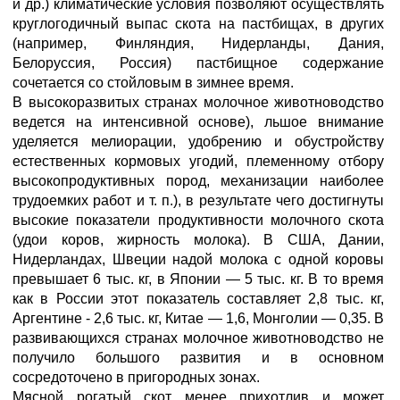
и др.) климатические условия позволяют осуществлять
круглогодичный выпас скота на пастбищах, в других
(например, Финляндия, Нидерланды, Дания,
Белоруссия, Россия) пастбищное содержание
сочетается со стойловым в зимнее время.
В высокоразвитых странах молочное животноводство
ведется на интенсивной основе), льшое внимание
уделяется мелиорации, удобрению и обустройству
естественных кормовых угодий, племенному отбору
высокопродуктивных пород, механизации наиболее
трудоемких работ и т. п.), в результате чего достигнуты
высокие показатели продуктивности молочного скота
(удои коров, жирность молока). В США, Дании,
Нидерландах, Швеции надой молока с одной коровы
превышает 6 тыс. кг, в Японии — 5 тыс. кг. В то время
как в России этот показатель составляет 2,8 тыс. кг,
Аргентине - 2,6 тыс. кг, Китае — 1,6, Монголии — 0,35. В
развивающихся странах молочное животноводство не
получило большого развития и в основном
сосредоточено в пригородных зонах.
Мясной рогатый скот менее прихотлив и может