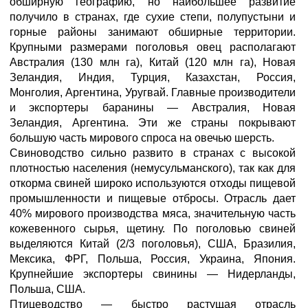
обширную географию, но наибольшее развитие
получило в странах, где сухие степи, полупустыни и
горные районы занимают обширные территории.
Крупными размерами поголовья овец располагают
Австралия (130 млн га), Китай (120 млн га), Новая
Зеландия, Индия, Турция, Казахстан, Россия,
Монголия, Аргентина, Уругвай. Главные производители
и экспортеры баранины — Австралия, Новая
Зеландия, Аргентина. Эти же страны покрывают
большую часть мирового спроса на овечью шерсть.
Свиноводство сильно развито в странах с высокой
плотностью населения (немусульманского), так как для
откорма свиней широко используются отходы пищевой
промышленности и пищевые отбросы. Отрасль дает
40% мирового производства мяса, значительную часть
кожевенного сырья, щетину. По поголовью свиней
выделяются Китай (2/3 поголовья), США, Бразилия,
Мексика, ФРГ, Польша, Россия, Украина, Япония.
Крупнейшие экспортеры свинины — Нидерланды,
Польша, США.
Птицеводство — быстро растущая отрасль