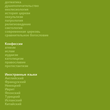
догматика
душепопечительство
екклесиология
история церкви
оккультизм
патрология
религиоведение
сектология
современная церковь
сравнительное богословие
Конфессии
атеизм
ислам
иудаизм
католицизм
православие
протестантизм
Иностранные языки
Английский
Французский
Немецкий
Иврит
Японский
Турецкий
Испанский
Китайский