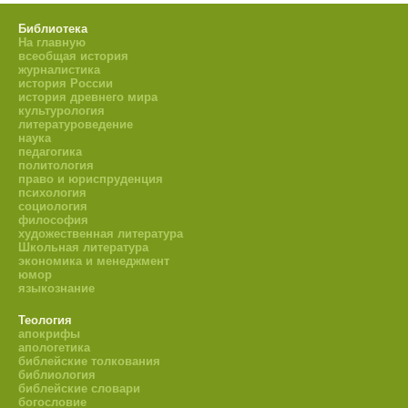
Библиотека
На главную
всеобщая история
журналистика
история России
история древнего мира
культурология
литературоведение
наука
педагогика
политология
право и юриспруденция
психология
социология
философия
художественная литература
Школьная литература
экономика и менеджмент
юмор
языкознание
Теология
апокрифы
апологетика
библейские толкования
библиология
библейские словари
богословие