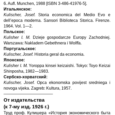
6. Aufl. Munchen, 1988 [ISBN 3-486-41976-5].
Итальянское:
Kulischer, Josef.
Storia economica del Medio Evo e
dell’epoca moderna. Sansori Biblioteca Storica. Firenze.
1964. Vol. 1—2.
Польское:
Kulisher I. M.
Dzieje gospodarcze Europy Zachodniej.
Warszawa: Nakladem Gebethnera i Wolffa.
Португальское:
Kulischer, Josef.
Historia geral da economia.
Японское:
Kulisher I. M.
Yoroppa kinsei keizaishi. Tokyo: Toyo Keizai
Shinposha, 1982—1983.
Сербско-хорватский:
Kulischer, Josef.
Opca ekonomska povijest sredniega i
novoga vijeka. Zagreb: Kultura, 1957.
————————————
От издательства
(к 7-му изд. 1926 г.)
Труд проф. Кулишера «История экономического быта