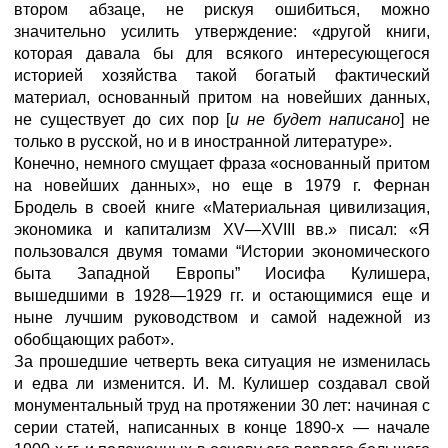
втором абзаце, не рискуя ошибиться, можно
значительно усилить утверждение: «другой книги,
которая давала бы для всякого интересующегося
историей хозяйства такой богатый фактический
материал, основанный притом на новейших данных,
не существует до сих пор [
и не будет написано
] не
только в русской, но и в иностранной литературе».
Конечно, немного смущает фраза «основанный притом
на новейших данных», но еще в 1979 г. Фернан
Бродель в своей книге «Материальная цивилизация,
экономика и капитализм XV—XVIII вв.» писал: «Я
пользовался двумя томами “Истории экономического
быта Западной Европы” Иосифа Кулишера,
вышедшими в 1928—1929 гг. и остающимися еще и
ныне лучшим руководством и самой надежной из
обобщающих работ».
За прошедшие четверть века ситуация не изменилась
и едва ли изменится. И. М. Кулишер создавал свой
монументальный труд на протяжении 30 лет: начиная с
серии статей, написанных в конце 1890-х — начале