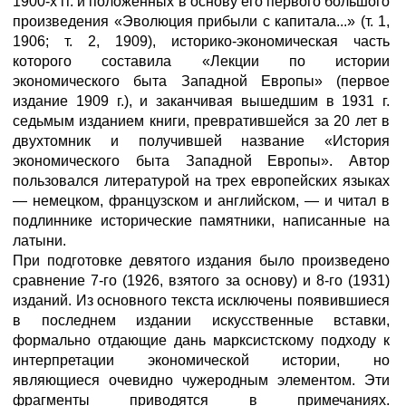
1900-х гг. и положенных в основу его первого большого
произведения «Эволюция прибыли с капитала...» (т. 1,
1906; т. 2, 1909), историко-экономическая часть
которого составила «Лекции по истории
экономического быта Западной Европы» (первое
издание 1909 г.), и заканчивая вышедшим в 1931 г.
седьмым изданием книги, превратившейся за 20 лет в
двухтомник и получившей название «История
экономического быта Западной Европы». Автор
пользовался литературой на трех европейских языках
— немецком, французском и английском, — и читал в
подлиннике исторические памятники, написанные на
латыни.
При подготовке девятого издания было произведено
сравнение 7-го (1926, взятого за основу) и 8-го (1931)
изданий. Из основного текста исключены появившиеся
в последнем издании искусственные вставки,
формально отдающие дань марксистскому подходу к
интерпретации экономической истории, но
являющиеся очевидно чужеродным элементом. Эти
фрагменты приводятся в примечаниях.