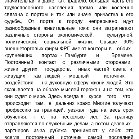
значительная и даже, как правило, большая часть его
трудоспособного населения прямо или косвенно
связана с портом и так или иначе причастна к его
судьбе., От порта к городу непрерывно идут
разнообразные живительные токи: они затрагивают
различные стороны экономической, культурной,
политической, социальной жизни. Свыше 90%
внешнеторговых фирм ФРГ имеют конторы в обоих
крупнейших портах - Гамбурге и Бремене.
Постоянный контакт с различными сторонами
жизни других государств, иных частей света и
живущих там людей - мощный источник
воздействия на духовную сферу жизни людей. Это
сказывается на образе мыслей горожан и на том, как
они судят о мире. Здесь всегда в курсе того, что
происходит там, в дальних краях. Многие получают
профессию за границей, уезжая туда на весь срок
обучения, т. е. на несколько лет. За границу
отправляются по служебным делам, а потом деловых
партнеров из-за рубежа принимают у себя: это
всегда постоянный источник самой последней