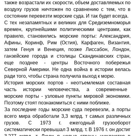
также возрастали их скорости, объем доставляемых по
воздуху грузов ничтожен по сравнению с тем, что в
состоянии перевезти морские суда. И так будет всегда.
С тех незапамятных и великих для Средиземноморья
времен, крупнейшими политическими центрами, как
правило, становились морские порты: Александрия,
Афины, Коринф, Рим (Остия), Карфаген, Византия,
затем Генуя и Венеция, позже Лиссабон, Лондон,
ганзейские города и столицы Скандинавских стран,
еще позднее - центры Восточного побережья
Северной Америки. Не одна война в истории велась
ради того, чтобы страна получила выход к морю.
История морских портов - неотъемлемая составная
часть истории человечества, а современные
морские порты - узловые пункты мировой экономики.
Поэтому стоят познакомиться с ними поближе.
За последние годы морские суда перевезли, а порты
всего мира обработали 3,3 млрд. т самых различных
грузов. С 1973 г. ежегодный грузооборот
систематически превышал 3 млрд. т. В 1976 г. он достиг