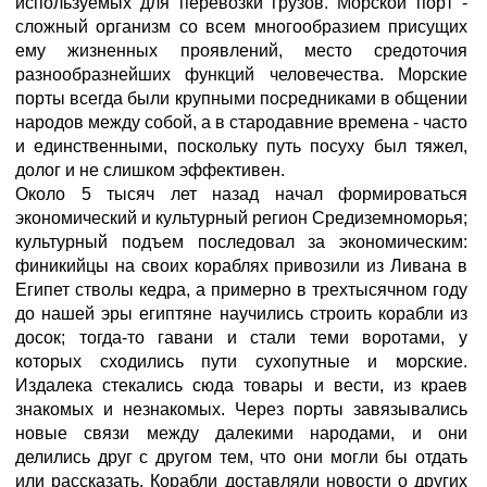
используемых для перевозки грузов. Морской порт -
сложный организм со всем многообразием присущих
ему жизненных проявлений, место средоточия
разнообразнейших функций человечества. Морские
порты всегда были крупными посредниками в общении
народов между собой, а в стародавние времена - часто
и единственными, поскольку путь посуху был тяжел,
долог и не слишком эффективен.
Около 5 тысяч лет назад начал формироваться
экономический и культурный регион Средиземноморья;
культурный подъем последовал за экономическим:
финикийцы на своих кораблях привозили из Ливана в
Египет стволы кедра, а примерно в трехтысячном году
до нашей эры египтяне научились строить корабли из
досок; тогда-то гавани и стали теми воротами, у
которых сходились пути сухопутные и морские.
Издалека стекались сюда товары и вести, из краев
знакомых и незнакомых. Через порты завязывались
новые связи между далекими народами, и они
делились друг с другом тем, что они могли бы отдать
или рассказать. Корабли доставляли новости о других