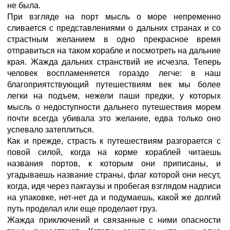
не была.
При взгляде на порт мысль о море непременно
сливается с представлениями о дальних странах и со
страстным желанием в одно прекрасное время
отправиться на таком корабле и посмотреть на дальние
края. Жажда дальних странствий ие исчезла. Теперь
человек воспламеняется гораздо легче: в наш
благоприятствующий путешествиям век мы более
легки на подъем, нежели паши предки, у которых
мысль о недоступности дальнего путешествия морем
почти всегда убивала это желание, едва только оно
успевало затеплиться.
Как и прежде, страсть к путешествиям разгорается с
повой силой, когда на корме кораблей читаешь
названия портов, к которым они приписаны, и
угадываешь название страны, флаг которой они несут,
когда, идя через пакгаузы и пробегая взглядом надписи
на упаковке, нет-нет да и подумаешь, какой же долгий
путь проделал или еще проделает груз.
Жажда приключений и связанные с ними опасности