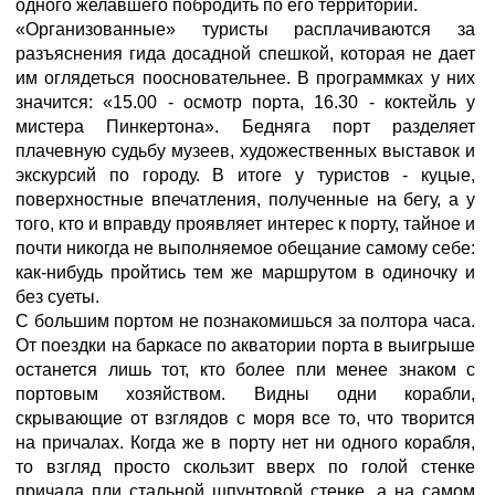
одного желавшего побродить по его территории.
«Организованные» туристы расплачиваются за
разъяснения гида досадной спешкой, которая не дает
им оглядеться поосновательнее. В программках у них
значится: «15.00 - осмотр порта, 16.30 - коктейль у
мистера Пинкертона». Бедняга порт разделяет
плачевную судьбу музеев, художественных выставок и
экскурсий по городу. В итоге у туристов - куцые,
поверхностные впечатления, полученные на бегу, а у
того, кто и вправду проявляет интерес к порту, тайное и
почти никогда не выполняемое обещание самому себе:
как-нибудь пройтись тем же маршрутом в одиночку и
без суеты.
С большим портом не познакомишься за полтора часа.
От поездки на баркасе по акватории порта в выигрыше
останется лишь тот, кто более пли менее знаком с
портовым хозяйством. Видны одни корабли,
скрывающие от взглядов с моря все то, что творится
на причалах. Когда же в порту нет ни одного корабля,
то взгляд просто скользит вверх по голой стенке
причала пли стальной шпунтовой стенке, а на самом