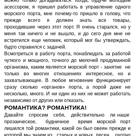
можно только догадываться. Когда, будучи молодым
асессором, я пришел работать в управление одного
морского порта, мне почему-то пришло в голову, что
прежде всего я должен знать все товары,
проходившие через этот порт. Я очень старался, но у
меня так ничего и не вышло, и до сего дня мне не
встретился еще человек, который мог бы утверждать,
будто справился с задачей.
Всмотреться в работу порта, понаблюдать за работой
чуткого и мощного, точного до мелочей продуманной
организма, каким является морской порт - занятие не
только во многих отношениях интересное, но и
захватывающее. В любое мгновение функционирует
сразу сколько «органов» порта, а порой даже не
несколько, много. И ни один из них не может работать
независимо от других или отказать.
РОМАНТИКА? РОМАНТИКА!
Давайте спросим себя, действительно ли наше
прозаическое, будничное время морской порт
лишился той романтики, какой он был овеян прежде и
которой мы знаем из старых и новых песен, охотно