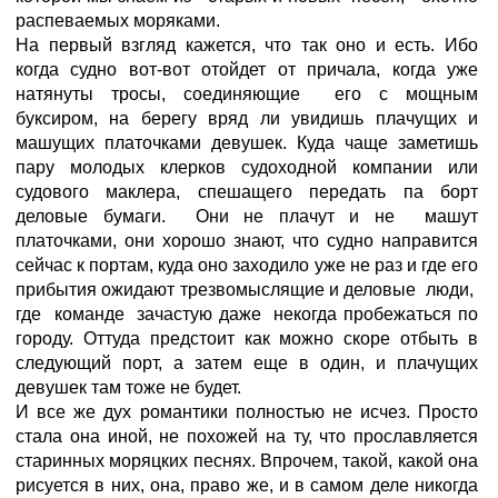
распеваемых моряками.
На первый взгляд кажется, что так оно и есть. Ибо
когда судно вот-вот отойдет от причала, когда уже
натянуты тросы, соединяющие его с мощным
буксиром, на берегу вряд ли увидишь плачущих и
машущих платочками девушек. Куда чаще заметишь
пару молодых клерков судоходной компании или
судового маклера, спешащего передать па борт
деловые бумаги. Они не плачут и не машут
платочками, они хорошо знают, что судно направится
сейчас к портам, куда оно заходило уже не раз и где его
прибытия ожидают трезвомыслящие и деловые люди,
где команде зачастую даже некогда пробежаться по
городу. Оттуда предстоит как можно скоре отбыть в
следующий порт, а затем еще в один, и плачущих
девушек там тоже не будет.
И все же дух романтики полностью не исчез. Просто
стала она иной, не похожей на ту, что прославляется
старинных моряцких песнях. Впрочем, такой, какой она
рисуется в них, она, право же, и в самом деле никогда