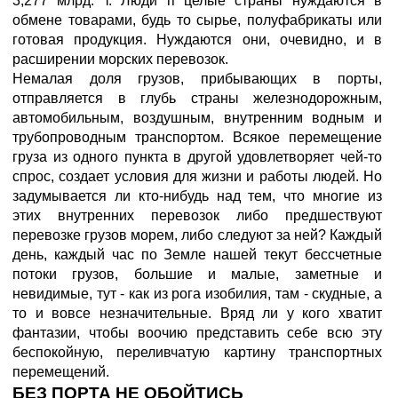
3,277 млрд. т. Люди п целые страны нуждаются в
обмене товарами, будь то сырье, полуфабрикаты или
готовая продукция. Нуждаются они, очевидно, и в
расширении морских перевозок.
Немалая доля грузов, прибывающих в порты,
отправляется в глубь страны железнодорожным,
автомобильным, воздушным, внутренним водным и
трубопроводным транспортом. Всякое перемещение
груза из одного пункта в другой удовлетворяет чей-то
спрос, создает условия для жизни и работы людей. Но
задумывается ли кто-нибудь над тем, что многие из
этих внутренних перевозок либо предшествуют
перевозке грузов морем, либо следуют за ней? Каждый
день, каждый час по Земле нашей текут бессчетные
потоки грузов, большие и малые, заметные и
невидимые, тут - как из рога изобилия, там - скудные, а
то и вовсе незначительные. Вряд ли у кого хватит
фантазии, чтобы воочию представить себе всю эту
беспокойную, переливчатую картину транспортных
перемещений.
БЕЗ ПОРТА НЕ ОБОЙТИСЬ