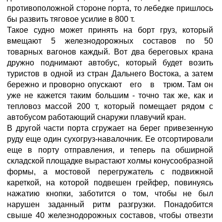
противоположной стороне порта, то лебедке пришлось
бы развить тяговое усилие в 800 т.
Такое судно может принять на борт груз, который
вмещают 5 железнодорожных составов по 50
товарных вагонов каждый. Вот два береговых крана
дружно поднимают автобус, который будет возить
туристов в одной из стран Дальнего Востока, а затем
бережно и проворно опускают его в трюм. Там он
уже не кажется таким большим - точно так же, как и
тепловоз массой 200 т, который помещает рядом с
автобусом работающий снаружи плавучий кран.
В другой части порта сгружает на берег привезенную
руду еще один сухогруз-навалочник. Ее отсортировали
еще в порту отправления, и теперь па обширной
складской площадке вырастают холмы конусообразной
формы, а мостовой перегружатель с подвижной
кареткой, на которой подвешен грейфер, повинуясь
нажатию кнопки, заботится о том, чтобы не был
нарушен заданный ритм разгрузки. Понадобится
свыше 40 железнодорожных составов, чтобы отвезти