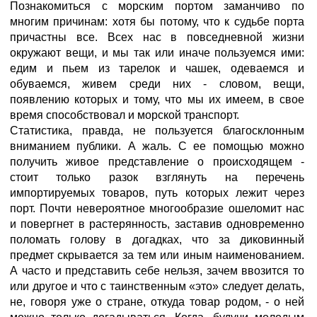
Познакомиться с морским портом заманчиво по
многим причинам: хотя бы потому, что к судьбе порта
причастны все. Всех нас в повседневной жизни
окружают вещи, и мы так или иначе пользуемся ими:
едим и пьем из тарелок и чашек, одеваемся и
обуваемся, живем среди них - словом, вещи,
появлению которых и тому, что мы их имеем, в свое
время способствовал и морской транспорт.
Статистика, правда, не пользуется благосклонным
вниманием публики. А жаль. С ее помощью можно
получить живое представление о происходящем -
стоит только разок взглянуть на перечень
импортируемых товаров, путь которых лежит через
порт. Почти невероятное многообразие ошеломит нас
и повергнет в растерянность, заставив одновременно
поломать голову в догадках, что за диковинный
предмет скрывается за тем или иным наименованием.
А часто и представить себе нельзя, зачем ввозится то
или другое и что с таинственным «это» следует делать,
не, говоря уже о стране, откуда товар родом, - о ней