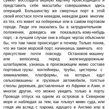
сумеет воссоздать верную картину происходящего и
представить себе масштабы совершаемых здесь
операций. Большинству же смертных порт в этой
своей ипостаси почти неведом, неведом даже многим
из тех, кто живет на побережье или в самом портовом
городе. Люди эти оказались бы в затруднительном
положении, доведись им показывать кому-нибудь
порт, - в лучшем случае они в общих чертах объяснили
бы, что там такое происходит и почему. Только поняв,
что же такое морской порт, начинаешь замечать его
присутствие почти повсюду. Остановов машину
или велосипед перед железнодорожным
шлагбаумом, узнаешь в проезжающем мимо составе
портовые грузы: контейнеры, трубы, цистерны с
химикалиями, платформы, на которых едут
сельхозмашины и грузовые автомобили, толстые
стволы деревьев, доставленные из Африки и Азии, и
многое другое, что можно увидеть только в порту.
Проводя отпуск на одном из островов в Северном
море и наблюдая за тем, как плывут мимо суда, или
глядя им вслед с парома, идущего в Англию или в