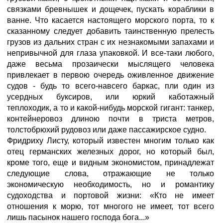
связками бревнышек и дощечек, пускать кораблики в
ванне. Что касается настоящего морского порта, то к
сказанному следует добавить таинственную прелесть
грузов из дальних стран с их незнакомыми запахами и
непривычной для глаза упаковкой. И все-таки любого,
даже весьма прозаически мыслящего человека
привлекает в первою очередь оживленное движение
судов - будь то всего-навсего баркас, пли один из
усердных буксиров, или юркий каботажный
теплоходик, а то и какой-нибудь морской гигант: танкер,
контейнеровоз длиною почти в триста метров,
толстобрюхий рудовоз или даже пассажирское судно.
Фридриху Листу, который известен многим только как
отец германских железных дорог, но который был,
кроме того, еще и видным экономистом, принадлежат
следующие слова, отражающие не только
экономическую необходимость, но и романтику
судоходства и портовой жизни: «Кто не имеет
отношения к морю, тот многого не имеет, тот всего
лишь пасынок нашего господа бога...»