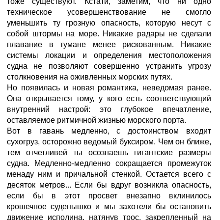
тоже существуют. Кстати, заметим, что ни одно
техническое усовершенствование не смогло
уменьшить ту грозную опасность, которую несут с
собой штормы на море. Никакие радары не сделали
плавание в тумане менее рискованным. Никакие
системы локации и определения местоположения
судна не позволяют совершенно устранить угрозу
столкновения на оживленных морских путях.
Но появилась и новая романтика, неведомая ранее.
Она открывается тому, у кого есть соответствующий
внутренний настрой: это глубокое впечатление,
оставляемое ритмичной жизнью морского порта.
Вот в гавань медленно, с достоинством входит
сухогруз, осторожно ведомый буксиром. Чем он ближе,
тем отчетливей ты осознаешь гигантские размеры
судна. Медленно-медленно сокращается промежуток
менаду ним и причальной стенкой. Остается всего с
десяток метров... Если бы вдруг возникла опасность,
если бы в этот просвет внезапно вклинилось
крошечное суденышко и мы захотели бы остановить
движение исполина, натянув трос, закрепленный на