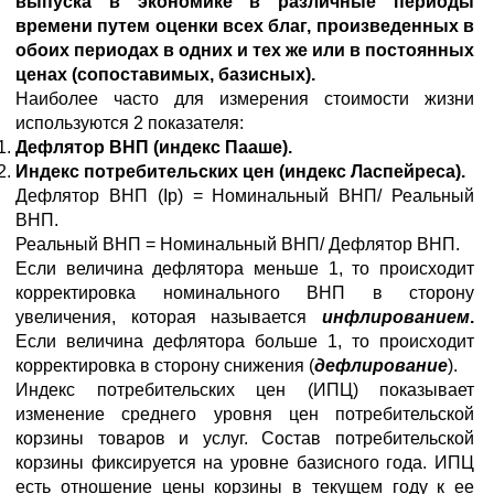
выпуска в экономике в различные периоды
времени путем оценки всех благ, произведенных в
обоих периодах в одних и тех же или в постоянных
ценах (сопоставимых, базисных).
Наиболее часто для измерения стоимости жизни
используются 2 показателя:
Дефлятор ВНП (индекс Пааше).
Индекс потребительских цен (индекс Ласпейреса).
Дефлятор ВНП (Ip) = Номинальный ВНП/ Реальный
ВНП.
Реальный ВНП = Номинальный ВНП/ Дефлятор ВНП.
Если величина дефлятора меньше 1, то происходит
корректировка номинального ВНП в сторону
увеличения, которая называется
инфлированием
.
Если величина дефлятора больше 1, то происходит
корректировка в сторону снижения (
дефлирование
).
Индекс потребительских цен (ИПЦ) показывает
изменение среднего уровня цен потребительской
корзины товаров и услуг. Состав потребительской
корзины фиксируется на уровне базисного года. ИПЦ
есть отношение цены корзины в текущем году к ее