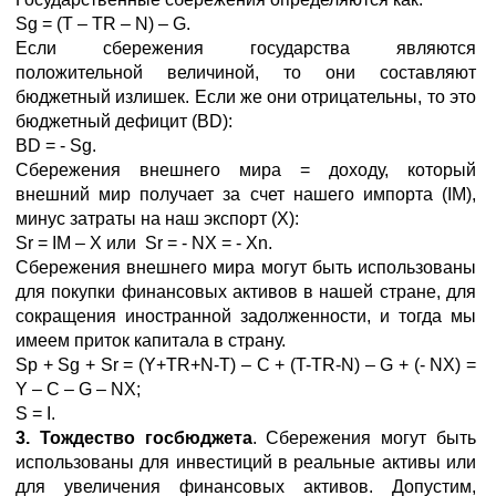
Sg = (T – TR – N) – G.
Если сбережения государства являются
положительной величиной, то они составляют
бюджетный излишек. Если же они отрицательны, то это
бюджетный дефицит (BD):
BD = - Sg.
Сбережения внешнего мира = доходу, который
внешний мир получает за счет нашего импорта (IM),
минус затраты на наш экспорт (Х):
Sr = IM – X или Sr = - NX = - Xn.
Сбережения внешнего мира могут быть использованы
для покупки финансовых активов в нашей стране, для
сокращения иностранной задолженности, и тогда мы
имеем приток капитала в страну.
Sp + Sg + Sr = (Y+TR+N-T) – C + (T-TR-N) – G + (- NX) =
Y – C – G – NX;
S = I.
3. Тождество госбюджета
. Сбережения могут быть
использованы для инвестиций в реальные активы или
для увеличения финансовых активов. Допустим,