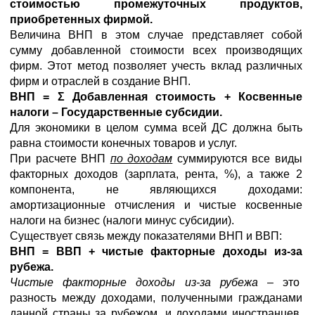
стоимостью промежуточных продуктов,
приобретенных фирмой.
Величина ВНП в этом случае представляет собой
сумму добавленной стоимости всех производящих
фирм. Этот метод позволяет учесть вклад различных
фирм и отраслей в создание ВНП.
ВНП = Σ Добавленная стоимость + Косвенные
налоги – Государственные субсидии.
Для экономики в целом сумма всей ДС должна быть
равна стоимости конечных товаров и услуг.
При расчете ВНП
по доходам
суммируются все виды
факторных доходов (зарплата, рента, %), а также 2
компонента, не являющихся доходами:
амортизационные отчисления и чистые косвенные
налоги на бизнес (налоги минус субсидии).
Существует связь между показателями ВНП и ВВП:
ВНП = ВВП + чистые факторные доходы из-за
рубежа.
Чистые факторные доходы из-за рубежа
– это
разность между доходами, полученными гражданами
данной страны за рубежом, и доходами иностранцев,