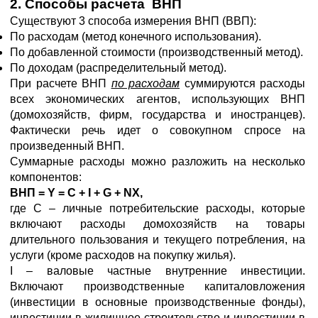
2. Способы расчета ВНП
Существуют 3 способа измерения ВНП (ВВП):
По расходам (метод конечного использования).
По добавленной стоимости (производственный метод).
По доходам (распределительный метод).
При расчете ВНП
по расходам
суммируются расходы
всех экономических агентов, использующих ВНП
(домохозяйств, фирм, государства и иностранцев).
Фактически речь идет о совокупном спросе на
произведенный ВНП.
Суммарные расходы можно разложить на несколько
компонентов:
ВНП =
Y =
C +
I +
G +
NX,
где C – личные потребительские расходы, которые
включают расходы домохозяйств на товары
длительного пользования и текущего потребления, на
услуги (кроме расходов на покупку жилья).
I – валовые частные внутренние инвестиции.
Включают производственные капиталовложения
(инвестиции в основные производственные фонды),
инвестиции в жилищное строительство и инвестиции в