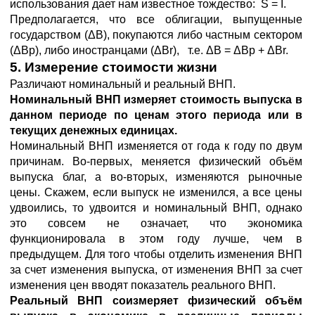
использования дает нам известное тождество: S = I.
Предполагается, что все облигации, выпущенные
государством (ΔB), покупаются либо частным сектором
(ΔBр), либо иностранцами (ΔBr), т.е. ΔB = ΔBр + ΔBr.
5. Измерение стоимости жизни
Различают номинальный и реальный ВНП.
Номинальный ВНП
измеряет стоимость выпуска в
данном периоде по ценам этого периода или в
текущих денежных единицах.
Номинальный ВНП изменяется от года к году по двум
причинам. Во-первых, меняется физический объём
выпуска благ, а во-вторых, изменяются рыночные
цены. Скажем, если выпуск не изменился, а все цены
удвоились, то удвоится и номинальный ВНП, однако
это совсем не означает, что экономика
функционировала в этом году лучше, чем в
предыдущем. Для того чтобы отделить изменения ВНП
за счет изменения выпуска, от изменения ВНП за счет
изменения цен вводят показатель реального ВНП.
Реальный ВНП соизмеряет физический объём