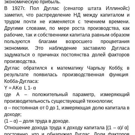
экономическую прибыль.
В 1927г. Пол Дуглас (сенатор штата Иллинойс)
заметил, что распределение НД между капиталом и
трудом почти не изменяется с течением времени.
Другими словами, по мере роста производства, как
рабочие, так и собственники капитала равным образом
пользуются благами возросшего процветания
экономики. Это наблюдение заставило Дугласа
задуматься о причинах постоянства долей факторов
производства.
Дуглас обратился к математику Чарльзу Коббу, в
результате появилась производственная функция
Кобба-Дугласа:
Y = AKα L 1- α
где А – положительный параметр, измеряющий
производительность существующей технологии;
α – постоянная от 0 до 1, измеряющая долю капитала в
доходе;
(1 – α) – доля труда в доходе.
Отношение дохода труда к доходу капитала [(1 – α)/ α]
постоянно, что и обнаружил Дуглас. Доли факторов