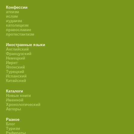
Конфессии
атеизм
ислам
иудаизм
католицизм
православие
протестантизм
Иностранные языки
Английский
Французский
Немецкий
Иврит
Японский
Турецкий
Испанский
Китайский
Каталоги
Новые книги
Именной
Хронологический
Авторы
Разное
Блог
Туризм
Рефераты