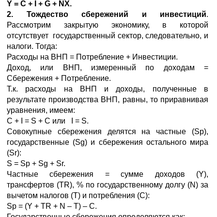
Y =
C +
I +
G +
NX.
2.
Тождество сбережений и инвестиций
.
Рассмотрим закрытую экономику, в которой
отсутствует государственный сектор, следовательно, и
налоги. Тогда:
Расходы на ВНП = Потребление + Инвестиции.
Доход, или ВНП, измеренный по доходам =
Сбережения + Потребление.
Т.к. расходы на ВНП и доходы, полученные в
результате производства ВНП, равны, то приравнивая
уравнения, имеем:
C + I = S + C или I = S.
Совокупные сбережения делятся на частные (Sp),
государственные (Sg) и сбережения остального мира
(Sr):
S = Sp + Sg + Sr.
Частные сбережения = сумме доходов (Y),
трансфертов (TR), % по государственному долгу (N) за
вычетом налогов (T) и потребления (C):
Sp = (Y + TR + N – T) – С.
Государственные сбережения определяются как: