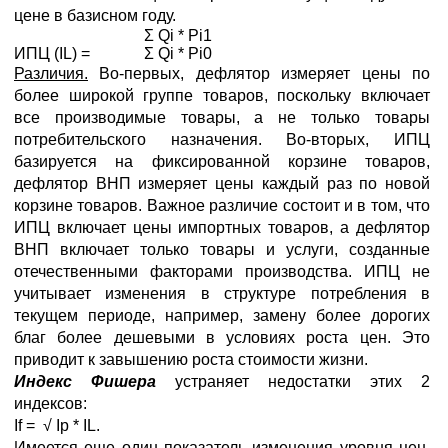
цене в базисном году.
Σ Qi * Pi1
ИПЦ (IL) =
Σ Qi * Pi0
Различия.
Во-первых, дефлятор измеряет цены по
более широкой группе товаров, поскольку включает
все производимые товары, а не только товары
потребительского назначения. Во-вторых, ИПЦ
базируется на фиксированной корзине товаров,
дефлятор ВНП измеряет цены каждый раз по новой
корзине товаров. Важное различие состоит и в том, что
ИПЦ включает цены импортных товаров, а дефлятор
ВНП включает только товары и услуги, созданные
отечественными факторами производства. ИПЦ не
учитывает изменения в структуре потребления в
текущем периоде, например, замену более дорогих
благ более дешевыми в условиях роста цен. Это
приводит к завышению роста стоимости жизни.
Индекс Фишера
устраняет недостатки этих 2
индексов:
If = √ Ip * IL.
Имеется еще один показатель изменения уровня цен,