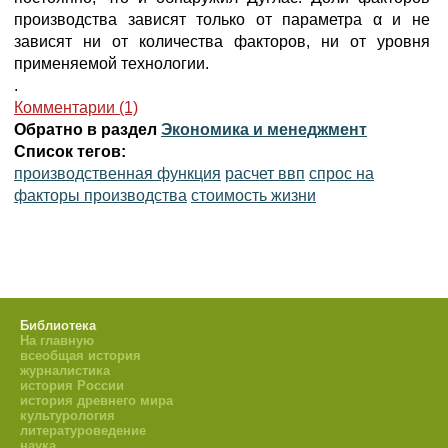
производства зависят только от параметра α и не
зависят ни от количества факторов, ни от уровня
применяемой технологии.
.
Комментарии (1)
Обратно в раздел
Экономика и менеджмент
Список тегов:
производственная функция
расчет ввп
спрос на
факторы производства
стоимость жизни
Библиотека
На главную
всеобщая история
журналистика
история России
история древнего мира
культурология
литературоведение
наука