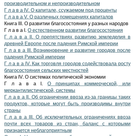
производительном и непроизводительном
Г л а в а IV. О капитале, ссужаемом под проценты
Г л а в а V. О различных помещениях капиталов
Книга III. О развитии благосостояния у разных народов
Г л а в а I.
О естественном развитии благосостояния
Г л а в а II. О препятствиях развитию земледелия в
древней Европе после падения Римской империи
Г л а в а III. Возникновение и развитие городов после
падения Римской империи
Г л а в а IV. Как торговля городов содействовала росту
благосостояния сельских местностей
Книга IV. О системах политической экономии
Г л а в а I.
О принципах коммерческой, или
меркантилистической, системы
Г л а в а II. Об ограничении ввоза из-за границы таких
продуктов, которые могут быть производимы внутри
страны
Г л а в а III. Об исключительных ограничениях ввоза
почти всех товаров из стран, баланс с которыми
признается неблагоприятным