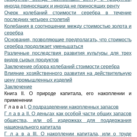
иногда приносящих и иногда не приносящих ренту
Очерк колебаний стоимости серебра в течение
последних четырех столетий
Колебания в соотношении между стоимостью золота и
серебра
Основания, позволяющие предполагать, что стоимость
серебра продолжает уменьшаться
Различные последствия развития культуры для трех
видов сырых продуктов
Заключение обзора колебаний стоимости серебра
Влияние хозяйственного развития на действительную
цену промышленных изделий
Заключение
Книга II. О природе капитала, его накоплении и
применении
Г л а в а I.
О подразделении накопленных запасов
Г л а в а II. О деньгах как особой части общих запасов
общества, или об издержках для поддержания
национального капитала
Г л а в а III. О накоплении капитала, или о труде