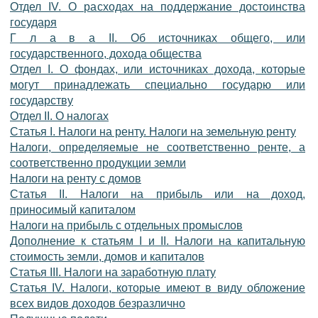
Отдел IV. О расходах на поддержание достоинства
государя
Г л а в а II. Об источниках общего, или
государственного, дохода общества
Отдел I. О фондах, или источниках дохода, которые
могут принадлежать специально государю или
государству
Отдел II. О налогах
Статья I. Налоги на ренту. Налоги на земельную ренту
Налоги, определяемые не соответственно ренте, а
соответственно продукции земли
Налоги на ренту с домов
Статья II. Налоги на прибыль или на доход,
приносимый капиталом
Налоги на прибыль с отдельных промыслов
Дополнение к статьям I и II. Налоги на капитальную
стоимость земли, домов и капиталов
Статья III. Налоги на заработную плату
Статья IV. Налоги, которые имеют в виду обложение
всех видов доходов безразлично