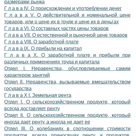
размерами рынка
Г л а в а IV. О происхождении и употреблении денег
Г л а в а V. О действительной и номинальной цене
товаров, или о цене их в труде и цене их в деньгах
Г л а в а VI. О составных частях цены товаров
Г л а в а VII. О естественной и рыночной цене товаров
Г л а в а VIII. О заработной плате
Г л а в а IX. О прибыли на капитал
Г л а в а X. О заработной плате и прибыли при
различных применениях труда и капитала
Отдел I. Неравенства, обусловливаемые самим
характером занятий
Отдел II. Неравенства, вызываемые вмешательством
государства
Г л а в а X I. Земельная рента
Oтдел I. О сельскохозяйственном продукте, который
всегда доставляет ренту
Отдел II. О сельскохозяйственном продукте, который
иногда дает ренту, а иногда не дает ее
Отдел III. О колебаниях в соотношении стоимости
продуктов, всегда приносящих ренту, и продуктов,