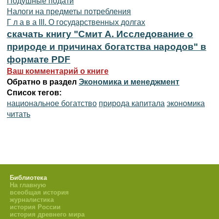
Подушные подати
Налоги на предметы потребления
Г л а в а III. О государственных долгах
скачать книгу "Смит А. Исследование о
природе и причинах богатства народов" в
формате PDF
Ваш комментарий о книге
Обратно в раздел
Экономика и менеджмент
Список тегов:
национальное богатство
природа капитала
экономика
читать
Библиотека
На главную
всеобщая история
журналистика
история России
история древнего мира