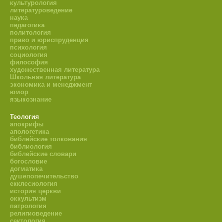
культурология
литературоведение
наука
педагогика
политология
право и юриспруденция
психология
социология
философия
художественная литература
Школьная литература
экономика и менеджмент
юмор
языкознание
Теология
апокрифы
апологетика
библейские толкования
библиология
библейские словари
богословие
догматика
душепопечительство
екклесиология
история церкви
оккультизм
патрология
религиоведение
сектология