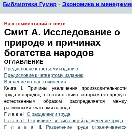
Библиотека Гумер
-
Экономика и менеджме
Ваш комментарий о книге
Смит А. Исследование о
природе и причинах
богатства народов
ОГЛАВЛЕНИЕ
Предисловие к третьему изданию
Предисловие к четвертому изданию
Введение и план сочинения
Книга I. Причины увеличения производительности
труда и порядок, в соответствии с которым его продукт
естественным образом распределяется между
различными классами народа
Г л а в а I.
О разделении труда
Г л а в а II. О причине, вызывающей разделение труда
Г л а в а III. Разделение труда ограничивается