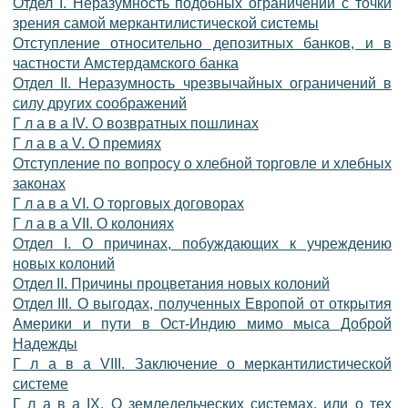
Отдел I. Неразумность подобных ограничений с точки
зрения самой меркантилистической системы
Отступление относительно депозитных банков, и в
частности Амстердамского банка
Отдел II. Неразумность чрезвычайных ограничений в
силу других соображений
Г л а в а IV. О возвратных пошлинах
Г л а в а V. О премиях
Отступление по вопросу о хлебной торговле и хлебных
законах
Г л а в а VI. О торговых договорах
Г л а в а VII. О колониях
Отдел I. О причинах, побуждающих к учреждению
новых колоний
Отдел II. Причины процветания новых колоний
Отдел III. О выгодах, полученных Европой от открытия
Америки и пути в Ост-Индию мимо мыса Доброй
Надежды
Г л а в а VIII. Заключение о меркантилистической
системе
Г л а в а IX. О земледельческих системах, или о тех