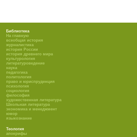
Библиотека
На главную
всеобщая история
журналистика
история России
история древнего мира
культурология
литературоведение
наука
педагогика
политология
право и юриспруденция
психология
социология
философия
художественная литература
Школьная литература
экономика и менеджмент
юмор
языкознание
Теология
апокрифы