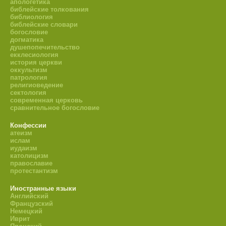
апологетика
библейские толкования
библиология
библейские словари
богословие
догматика
душепопечительство
екклесиология
история церкви
оккультизм
патрология
религиоведение
сектология
современная церковь
сравнительное богословие
Конфессии
атеизм
ислам
иудаизм
католицизм
православие
протестантизм
Иностранные языки
Английский
Французский
Немецкий
Иврит