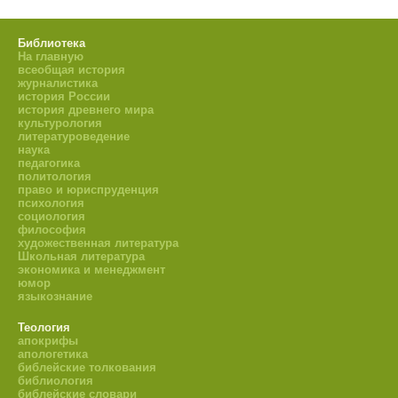
Библиотека
На главную
всеобщая история
журналистика
история России
история древнего мира
культурология
литературоведение
наука
педагогика
политология
право и юриспруденция
психология
социология
философия
художественная литература
Школьная литература
экономика и менеджмент
юмор
языкознание
Теология
апокрифы
апологетика
библейские толкования
библиология
библейские словари