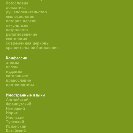
богословие
догматика
душепопечительство
екклесиология
история церкви
оккультизм
патрология
религиоведение
сектология
современная церковь
сравнительное богословие
Конфессии
атеизм
ислам
иудаизм
католицизм
православие
протестантизм
Иностранные языки
Английский
Французский
Немецкий
Иврит
Японский
Турецкий
Испанский
Китайский