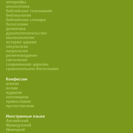
апокрифы
апологетика
библейские толкования
библиология
библейские словари
богословие
догматика
душепопечительство
екклесиология
история церкви
оккультизм
патрология
религиоведение
сектология
современная церковь
сравнительное богословие
Конфессии
атеизм
ислам
иудаизм
католицизм
православие
протестантизм
Иностранные языки
Английский
Французский
Немецкий