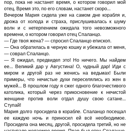
пор, пока не настанет время, о котором говорил мой
отец. Время это, по его словам, настанет скоро...
Вечером Мария сидела уже на самом дне корабля и,
дрожа от холода и страха, прислушивалась к шуму
волн и с нетерпением ожидала того невозможного
времени, о котором говорил отец Спаланцо.
— Где твоя жена? — спросил Спаланцо епископ.
— Она обратилась в черную кошку и убежала от меня,
— соврал Спаланцо.
— Я ожидал, предвидел это! Но ничего. Мы найдем
ее... Великий дар у Августина! О, чудный дар! Иди с
миром и другой раз не женись на ведьмах! Были
примеры, что нечистые духи переселялись из жен в
мужей... В прошлом году я сжег одного благочестивого
католика, который через прикосновение к нечистой
женщине против воли отдал душу свою сатане...
Ступай!
Мария долго просидела в корабле. Спаланцо посещал
ее каждую ночь и приносил ей всё необходимое.
Просидела она месяц, другой, просидела третий, но не
наступало желаемое время. Прав был отец Спаланцо,