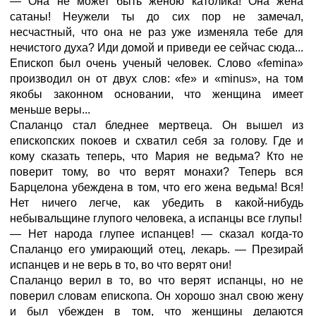
— Она не может быть женою католика! Она жена
сатаны! Неужели ты до сих пор не замечал,
несчастный, что она не раз уже изменяла тебе для
нечистого духа? Иди домой и приведи ее сейчас сюда...
Епископ был очень ученый человек. Слово «femina»
производил он от двух слов: «fe» и «minus», на том
якобы законном основании, что женщина имеет
меньше веры...
Спаланцо стал бледнее мертвеца. Он вышел из
епископских покоев и схватил себя за голову. Где и
кому сказать теперь, что Мария не ведьма? Кто не
поверит тому, во что верят монахи? Теперь вся
Барцелона убеждена в том, что его жена ведьма! Вся!
Нет ничего легче, как убедить в какой-нибудь
небывальщине глупого человека, а испанцы все глупы!
— Нет народа глупее испанцев! — сказал когда-то
Спаланцо его умирающий отец, лекарь. — Презирай
испанцев и не верь в то, во что верят они!
Спаланцо верил в то, во что верят испанцы, но не
поверил словам епископа. Он хорошо знал свою жену
и был убежден в том, что женщины делаются