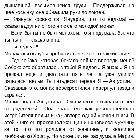
дышавшей, вздымавшейся груди... Поддерживая на
шее косынку, она обнажила руки до локтей...
— Клянусь кровью св. Януария, что ты ведьма! —
сказал вдруг ни с того ни с сего молодой монах.
— Если бы ты не был монахом, то я подумала бы, что
ты пьян! — сказала она.
— Ты ведьма!!
Монах сквозь зубы пробормотал какое-то заклинание.
— Где собака, которая бежала сейчас впереди меня?
Собака эта обратилась в тебя! Я видел!.. Я знаю... Я не
прожил еще и двадцати пяти лет, а уже уличил
пятьдесят ведьм! Ты пятьдесят первая! Я — Августин...
Сказавши это, монах перекрестился, повернул назад и
скрылся.
Мария знала Августина... Она многое слышала о нем
от родителей... Она знала его как ревностнейшего
истребителя ведьм и как автора одной ученой книги. В
этой книге он проклинал женщин и ненавидел мужчину
за то, что тот родился от женщины, и хвалился
любовью ко Христу. Но может ли, не раз думала Мария,