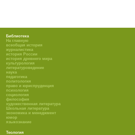
Библиотека
На главную
всеобщая история
журналистика
история России
история древнего мира
культурология
литературоведение
наука
педагогика
политология
право и юриспруденция
психология
социология
философия
художественная литература
Школьная литература
экономика и менеджмент
юмор
языкознание
Теология