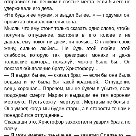
отправился бы пешком в святые места, если бы его не
удерживали его дела.
«Не будь я ее мужем, я выдал бы ее...» — подумал он,
прочитав объявление епископа.
Мысль, что ему стоит только сказать одно слово, чтобы
получить отпущение, застряла в его голове и не
давала ему покоя ни днем, ни ночью... Он любил свою
жену, сильно любил... Не будь этой любви, этой
слабости, которую так презирают монахи и даже
толедские доктора, пожалуй, можно было бы... Он
показал объявление брату Христофору...
— Я выдал бы ее, — сказал брат, — если бы она была
ведьма и не была бы такой красивой... Отпущение
вещь хорошая... Впрочем, мы не будем в убытке, если
подождем смерти Марии и выдадим ее тем воронам
мертвую... Пусть сожгут мертвую... Мертвым не больно.
Она умрет, когда мы будем стары, а в старости-то нам и
понадобится отпущение...
Сказавши это, Христофор захохотал и ударил брата по
плечу.
— Я могу умереть раньше ее, — заметил Спаланцо. —