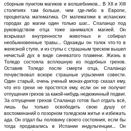
сборным пунктом магиков и волшебников... В XII и XIII
столетиях там больше, чем где-либо в Европе,
процветала математика. От математики в испанских
городах до магии один только шаг... Спаланцо под
руководством отца тоже занимался магией. Он
вскрывал внутренности животных и собирал
необыкновенные травы... Однажды он толок что-то в
железной ступе, и из ступы с страшным треском вышел
нечистый дух в виде синеватого пламени. Жизнь в
Толедо состояла всплошную из подобных грехов.
Оставив Толедо после смерти отца, Спаланцо
почувствовал вскоре страшные угрызения совести.
Один старый, очень ученый монах-доктор сказал ему,
что его грехи не простятся ему, если он не получит
отпущения грехов за какой-нибудь недюжинный подвиг.
За отпущение грехов Спаланцо готов был отдать всё,
лишь бы только освободить свою душу от
воспоминаний о позорном толедском житье и избежать
ада. Он отдал бы половину своего состояния, если бы
тогда продавались в Испании индульгенции... Он