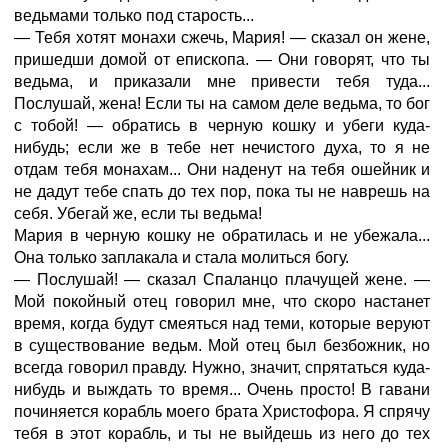
ведьмами только под старость...
— Тебя хотят монахи сжечь, Мария! — сказал он жене,
пришедши домой от епископа. — Они говорят, что ты
ведьма, и приказали мне привести тебя туда...
Послушай, жена! Если ты на самом деле ведьма, то бог
с тобой! — обратись в черную кошку и убеги куда-
нибудь; если же в тебе нет нечистого духа, то я не
отдам тебя монахам... Они наденут на тебя ошейник и
не дадут тебе спать до тех пор, пока ты не наврешь на
себя. Убегай же, если ты ведьма!
Мария в черную кошку не обратилась и не убежала...
Она только заплакала и стала молиться богу.
— Послушай! — сказал Спаланцо плачущей жене. —
Мой покойный отец говорил мне, что скоро настанет
время, когда будут смеяться над теми, которые веруют
в существование ведьм. Мой отец был безбожник, но
всегда говорил правду. Нужно, значит, спрятаться куда-
нибудь и выждать то время... Очень просто! В гавани
починяется корабль моего брата Христофора. Я спрячу
тебя в этот корабль, и ты не выйдешь из него до тех