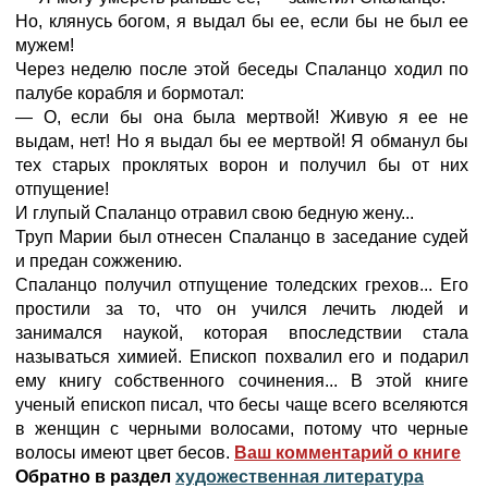
Но, клянусь богом, я выдал бы ее, если бы не был ее
мужем!
Через неделю после этой беседы Спаланцо ходил по
палубе корабля и бормотал:
— О, если бы она была мертвой! Живую я ее не
выдам, нет! Но я выдал бы ее мертвой! Я обманул бы
тех старых проклятых ворон и получил бы от них
отпущение!
И глупый Спаланцо отравил свою бедную жену...
Труп Марии был отнесен Спаланцо в заседание судей
и предан сожжению.
Спаланцо получил отпущение толедских грехов... Его
простили за то, что он учился лечить людей и
занимался наукой, которая впоследствии стала
называться химией. Епископ похвалил его и подарил
ему книгу собственного сочинения... В этой книге
ученый епископ писал, что бесы чаще всего вселяются
в женщин с черными волосами, потому что черные
волосы имеют цвет бесов.
Ваш комментарий о книге
Обратно в раздел
художественная литература