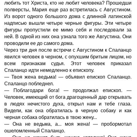
любить тот Христа, кто не любит человека? Прошедши
полверсты, Мария еще раз встретилась с Августином.
Из ворот одного большого дома с длинной латинской
надписью вышли четыре черные фигуры. Эти четыре
фигуры пропустили ее мимо себя и последовали за
ней. В одной из них она узнала того же Августина. Они
проводили ее до самого дома.
Через три дня после встречи с Августином к Спаланцо
явился человек в черном, с опухшим бритым лицом, но
всем признакам судья. Этот человек приказал
Спаланцо идти немедленно к епископу.
— Твоя жена ведьма! — объявил епископ Спаланцо.
Спаланцо побледнел.
— Поблагодари бога! — продолжал епископ. —
Человек, имеющий от бога драгоценный дар открывать
в людях нечистого духа, открыл нам и тебе глаза.
Видели, как она обратилась в черную собаку и как
черная собака обратилась в твою жену...
— Она не ведьма, а... моя жена! — пробормотал
ошеломленный Спаланцо.