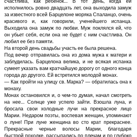
счастлива, как ребенок... В тот день, когда ей
исполнилось ровно двадцать лет, она выходила замуж
за известного всей Барцелоне моряка Спаланцо, очень
красивого и, как говорили, ученейшего испанца.
Выходила она замуж по любви. Муж поклялся ей, что
он убьет себя, если она не будет с ним счастлива. Он
любил ее без памяти.
На второй день свадьбы участь ее была решена.
Под вечер отправилась она из дома мужа к матери и
заблудилась. Барцелона велика, и не всякая испанка
сумеет указать вам кратчайшую дорогу от одного конца
города до другого. Ей встретился молодой монах.
— Как пройти на улицу св. Марка? — обратилась она к
монаху.
Монах остановился и, о чем-то думая, начал смотреть
на нее... Солнце уже успело зайти. Взошла луна, и
бросала свои холодные лучи на прекрасное лицо
Марии. Недаром поэты, воспевая женщин, упоминают
о луне! При луне женщина во сто крат прекраснее.
Прекрасные черные волосы Марии, благодаря
быстрой походке, рассыпались по плечам и по глубоко