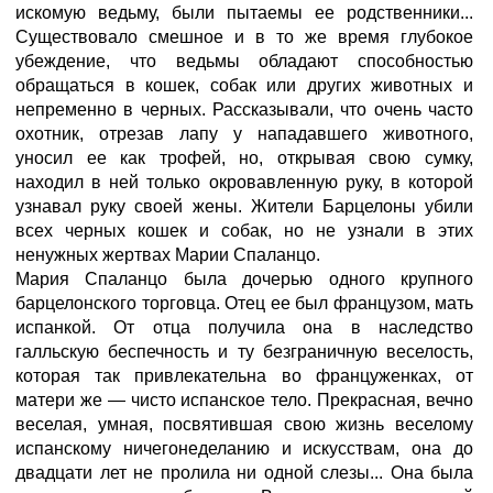
искомую ведьму, были пытаемы ее родственники...
Существовало смешное и в то же время глубокое
убеждение, что ведьмы обладают способностью
обращаться в кошек, собак или других животных и
непременно в черных. Рассказывали, что очень часто
охотник, отрезав лапу у нападавшего животного,
уносил ее как трофей, но, открывая свою сумку,
находил в ней только окровавленную руку, в которой
узнавал руку своей жены. Жители Барцелоны убили
всех черных кошек и собак, но не узнали в этих
ненужных жертвах Марии Спаланцо.
Мария Спаланцо была дочерью одного крупного
барцелонского торговца. Отец ее был французом, мать
испанкой. От отца получила она в наследство
галльскую беспечность и ту безграничную веселость,
которая так привлекательна во француженках, от
матери же — чисто испанское тело. Прекрасная, вечно
веселая, умная, посвятившая свою жизнь веселому
испанскому ничегонеделанию и искусствам, она до
двадцати лет не пролила ни одной слезы... Она была