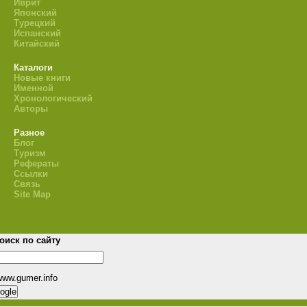
Иврит
Японский
Турецкий
Испанский
Китайский
Каталоги
Новые книги
Именной
Хронологический
Авторы
Разное
Блог
Туризм
Рефераты
Ссылки
Связь
Site Map
оиск по сайту
www.gumer.info