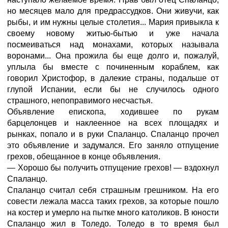
но месяцев мало для предрассудков. Они живучи, как
рыбы, и им нужны целые столетия... Мария привыкла к
своему новому житью-бытью и уже начала
посмеиваться над монахами, которых называла
воронами... Она прожила бы еще долго и, пожалуй,
уплыла бы вместе с починенным кораблем, как
говорил Христофор, в далекие страны, подальше от
глупой Испании, если бы не случилось одного
страшного, непоправимого несчастья.
Объявление епископа, ходившее по рукам
барцелонцев и наклеенное на всех площадях и
рынках, попало и в руки Спаланцо. Спаланцо прочел
это объявление и задумался. Его заняло отпущение
грехов, обещанное в конце объявления.
— Хорошо бы получить отпущение грехов! — вздохнул
Спаланцо.
Спаланцо считал себя страшным грешником. На его
совести лежала масса таких грехов, за которые пошло
на костер и умерло на пытке много католиков. В юности
Спаланцо жил в Толедо. Толедо в то время был