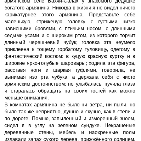
армянском селе Бахчи-Салах у знакомого дедушке
богатого армянина. Никогда в жизни я не видел ничего
карикатурнее этого армянина. Представьте себе
маленькую, стриженую головку с густыми низко
нависшими бровями, с птичьим носом, с длинными
седыми усами и с широким ртом, из которого торчит
длинный черешневый чубук; головка эта неумело
приклеена к тощему горбатому туловищу, одетому в
фантастический костюм: в куцую красную куртку и в
широкие ярко-голубые шаровары; ходила эта фигура,
расставя ноги и шаркая туфлями, говорила, не
вынимая изо рта чубука, а держала себя с чисто
армянским достоинством: не улыбалась, пучила глаза
и старалась обращать на своих гостей как можно
меньше внимания.
В комнатах армянина не было ни ветра, ни пыли, но
было так же неприятно, душно и скучно, как в степи и
по дороге. Помню, запыленный и изморенный зноем,
сидел я в углу на зеленом сундуке. Некрашеные
деревянные стены, мебель и наохренные полы
издавали запах сухого дерева, прижжённого солнцем.