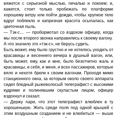
вяжется с серьезной мыслью, печалью и покоем; и,
кажется, стоит только пробежать по платформе
хорошему ветру или пойти дождю, чтобы хрупкое тело
вдруг поблекло и капризная красота осыпалась, как
цветочная пыль.
— Тэк-с… — пробормотал со вздохом офицер, когда
мы после второго звонка направились к своему вагону.
А что значило это «тэк-с», не берусь судить.
Быть может, ему было грустно и не хотелось уходить от
красавицы и весеннего вечера в душный вагон, или,
быть может, ему, как и мне, было безотчетно жаль и
красавицы, и себя, и меня, и всех пассажиров, которые
вяло и нехотя брели к своим вагонам. Проходя мимо
станционного окна, за которым около своего аппарата
сидел бледный рыжеволосый телеграфист с высокими
кудрями и полинявшим скуластым лицом, офицер
вздохнул и сказал:
— Держу пари, что этот телеграфист влюблен в ту
хорошенькую. Жить среди поля под одной крышей с
этим воздушным созданием и не влюбиться — выше