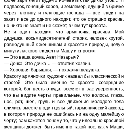
фоне зари летит куда-то ночевать стая диких уток… И
подпасок, гонящий коров, и землемер, едущий в бричке
через плотину, и гуляющие господа — все глядят на
закат и все до одного находят, что он страшно красив,
но никто не знает и не скажет, в чем тут красота.
Не я один находил, что армяночка красива. Мой
дедушка, восьмидесятилетний старик, человек крутой,
равнодушный к женщинам и красотам природы, целую
минуту ласково глядел на Машу и спросил:
— Это ваша дочка, Авет Назарыч?
— Дочка. Это дочка… — ответил хозяин.
— Хорошая барышня, — похвалил дедушка.
Красоту армяночки художник назвал бы классической и
строгой. Это была именно та красота, созерцание
которой, бог весть откуда, вселяет в вас уверенность,
что вы видите черты правильные, что волосы, глаза,
нос, рот, шея, грудь и все движения молодого тела
слились вместе в один цельный, гармонический аккорд,
в котором природа не ошиблась ни на одну малейшую
черту; вам кажется почему-то, что у идеально красивой
женщины должен быть именно такой нос, как у Маши,