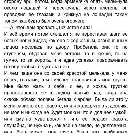
сторону арб, потом, когда армяночка опять мелькнула
около лошадей и перескочила через плетень, он
проводил ее глазами и крикнул на лошадей таким
тоном, как будто был очень огорчен:
— А, чтоб вам пропасть, нечистая сила!
И всё время потом слышал я не переставая шаги ее
босых ног и видел, как она с серьезным, озабоченным
лицом носилась по двору. Пробегала она то по
ступеням, обдавая меня ветром, то в кухню, то на
гумно, то за ворота, и я едва успевал поворачивать
голову, чтобы следить за нею.
И чем чаще она со своей красотой мелькала у меня
перед глазами, тем сильнее становилась моя грусть.
Мне было жаль и себя, и ее, и хохла, грустно
провожавшего ее взглядом всякий раз, когда она
сквозь облако половы бегала к арбам. Была ли это у
меня зависть к ее красоте, или я жалел, что эта девочка
не моя и никогда не будет моею и что я для нее чужой,
или смутно чувствовал я, что ее редкая красота
случайна, не нужна и, как всё на земле, не долговечна,
или, быть может, моя грусть была тем особенным