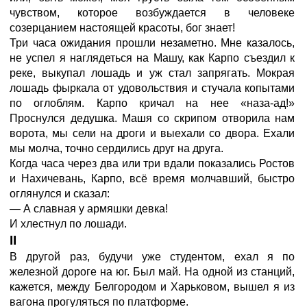
чувством, которое возбуждается в человеке
созерцанием настоящей красоты, бог знает!
Три часа ожидания прошли незаметно. Мне казалось,
не успел я наглядеться на Машу, как Карпо съездил к
реке, выкупал лошадь и уж стал запрягать. Мокрая
лошадь фыркала от удовольствия и стучала копытами
по оглоблям. Карпо кричал на нее «наза-ад!»
Проснулся дедушка. Машя со скрипом отворила нам
ворота, мы сели на дроги и выехали со двора. Ехали
мы молча, точно сердились друг на друга.
Когда часа через два или три вдали показались Ростов
и Нахичевань, Карпо, всё время молчавший, быстро
оглянулся и сказал:
— А славная у армяшки девка!
И хлестнул по лошади.
II
В другой раз, будучи уже студентом, ехал я по
железной дороге на юг. Был май. На одной из станций,
кажется, между Белгородом и Харьковом, вышел я из
вагона прогуляться по платформе.