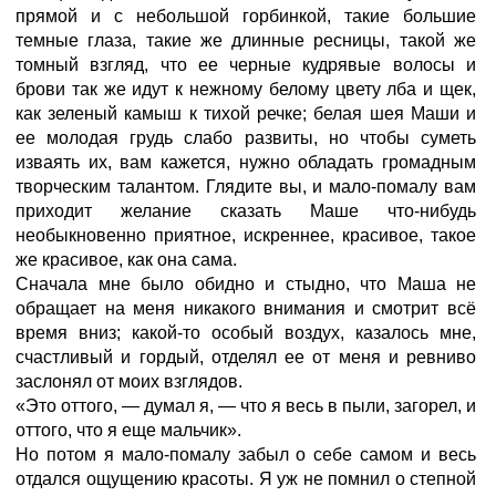
прямой и с небольшой горбинкой, такие большие
темные глаза, такие же длинные ресницы, такой же
томный взгляд, что ее черные кудрявые волосы и
брови так же идут к нежному белому цвету лба и щек,
как зеленый камыш к тихой речке; белая шея Маши и
ее молодая грудь слабо развиты, но чтобы суметь
изваять их, вам кажется, нужно обладать громадным
творческим талантом. Глядите вы, и мало-помалу вам
приходит желание сказать Маше что-нибудь
необыкновенно приятное, искреннее, красивое, такое
же красивое, как она сама.
Сначала мне было обидно и стыдно, что Маша не
обращает на меня никакого внимания и смотрит всё
время вниз; какой-то особый воздух, казалось мне,
счастливый и гордый, отделял ее от меня и ревниво
заслонял от моих взглядов.
«Это оттого, — думал я, — что я весь в пыли, загорел, и
оттого, что я еще мальчик».
Но потом я мало-помалу забыл о себе самом и весь
отдался ощущению красоты. Я уж не помнил о степной