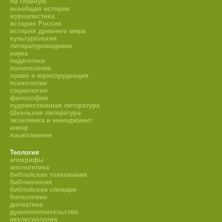
На главную
всеобщая история
журналистика
история России
история древнего мира
культурология
литературоведение
наука
педагогика
политология
право и юриспруденция
психология
социология
философия
художественная литература
Школьная литература
экономика и менеджмент
юмор
языкознание
Теология
апокрифы
апологетика
библейские толкования
библиология
библейские словари
богословие
догматика
душепопечительство
екклесиология