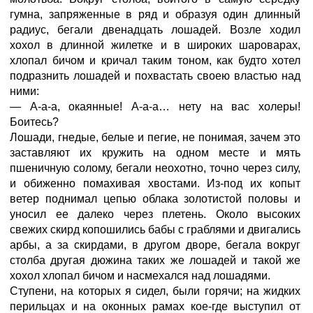
гумна, запряженные в ряд и образуя один длинный
радиус, бегали двенадцать лошадей. Возле ходил
хохол в длинной жилетке и в широких шароварах,
хлопал бичом и кричал таким тоном, как будто хотел
подразнить лошадей и похвастать своею властью над
ними:
— А-а-а, окаянные! А-а-а… нету на вас холеры!
Боитесь?
Лошади, гнедые, белые и пегие, не понимая, зачем это
заставляют их кружить на одном месте и мять
пшеничную солому, бегали неохотно, точно через силу,
и обиженно помахивая хвостами. Из-под их копыт
ветер поднимал цепью облака золотистой половы и
уносил ее далеко через плетень. Около высоких
свежих скирд копошились бабы с граблями и двигались
арбы, а за скирдами, в другом дворе, бегала вокруг
столба другая дюжина таких же лошадей и такой же
хохол хлопал бичом и насмехался над лошадями.
Ступени, на которых я сидел, были горячи; на жидких
перильцах и на оконных рамах кое-где выступил от