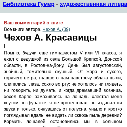
Библиотека Гумер
-
художественная литера
Ваш комментарий о книге
Все книги автора:
Чехов А. (39)
Чехов А. Красавицы
I
Помню, будучи еще гимназистом V или VI класса, я
ехал с дедушкой из села Большой Крепкой, Донской
области, в Ростов-на-Дону. День был августовский,
знойный, томительно скучный. От жара и сухого,
горячего ветра, гнавшего нам навстречу облака пыли,
слипались глаза, сохло во рту; не хотелось ни глядеть,
ни говорить, ни думать, и когда дремавший возница,
хохол Карпо, замахиваясь на лошадь, хлестал меня
кнутом по фуражке, я не протестовал, не издавал ни
звука и только, очнувшись от полусна, уныло и кротко
поглядывал вдаль: не видать ли сквозь пыль деревни?
Кормить лошадей остановились мы в большом