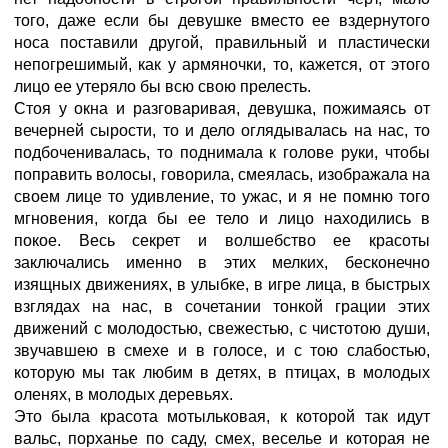
того, даже если бы девушке вместо ее вздернутого
носа поставили другой, правильный и пластически
непогрешимый, как у армяночки, то, кажется, от этого
лицо ее утеряло бы всю свою прелесть.
Стоя у окна и разговаривая, девушка, пожимаясь от
вечерней сырости, то и дело оглядывалась на нас, то
подбоченивалась, то поднимала к голове руки, чтобы
поправить волосы, говорила, смеялась, изображала на
своем лице то удивление, то ужас, и я не помню того
мгновения, когда бы ее тело и лицо находились в
покое. Весь секрет и волшебство ее красоты
заключались именно в этих мелких, бесконечно
изящных движениях, в улыбке, в игре лица, в быстрых
взглядах на нас, в сочетании тонкой грации этих
движений с молодостью, свежестью, с чистотою души,
звучавшею в смехе и в голосе, и с тою слабостью,
которую мы так любим в детях, в птицах, в молодых
оленях, в молодых деревьях.
Это была красота мотыльковая, к которой так идут
вальс, порханье по саду, смех, веселье и которая не