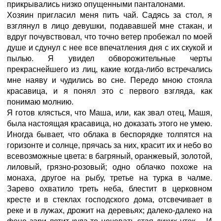
прикрывались низко опущенными панталонами.
Хозяин пригласил меня пить чай. Садясь за стол, я
взглянул в лицо девушки, подававшей мне стакан, и
вдруг почувствовал, что точно ветер пробежал по моей
душе и сдунул с нее все впечатления дня с их скукой и
пылью. Я увидел обворожительные черты
прекраснейшего из лиц, какие когда-либо встречались
мне наяву и чудились во сне. Передо мною стояла
красавица, и я понял это с первого взгляда, как
понимаю молнию.
Я готов клясться, что Маша, или, как звал отец, Машя,
была настоящая красавица, но доказать этого не умею.
Иногда бывает, что облака в беспорядке толпятся на
горизонте и солнце, прячась за них, красит их и небо во
всевозможные цвета: в багряный, оранжевый, золотой,
лиловый, грязно-розовый; одно облачко похоже на
монаха, другое на рыбу, третье на турка в чалме.
Зарево охватило треть неба, блестит в церковном
кресте и в стеклах господского дома, отсвечивает в
реке и в лужах, дрожит на деревьях; далеко-далеко на