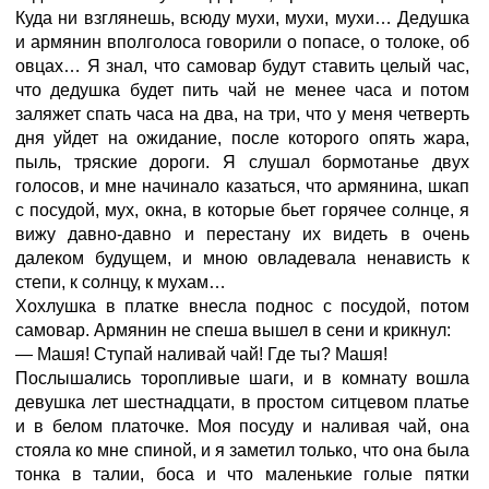
Куда ни взглянешь, всюду мухи, мухи, мухи… Дедушка
и армянин вполголоса говорили о попасе, о толоке, об
овцах… Я знал, что самовар будут ставить целый час,
что дедушка будет пить чай не менее часа и потом
заляжет спать часа на два, на три, что у меня четверть
дня уйдет на ожидание, после которого опять жара,
пыль, тряские дороги. Я слушал бормотанье двух
голосов, и мне начинало казаться, что армянина, шкап
с посудой, мух, окна, в которые бьет горячее солнце, я
вижу давно-давно и перестану их видеть в очень
далеком будущем, и мною овладевала ненависть к
степи, к солнцу, к мухам…
Хохлушка в платке внесла поднос с посудой, потом
самовар. Армянин не спеша вышел в сени и крикнул:
— Машя! Ступай наливай чай! Где ты? Машя!
Послышались торопливые шаги, и в комнату вошла
девушка лет шестнадцати, в простом ситцевом платье
и в белом платочке. Моя посуду и наливая чай, она
стояла ко мне спиной, и я заметил только, что она была
тонка в талии, боса и что маленькие голые пятки