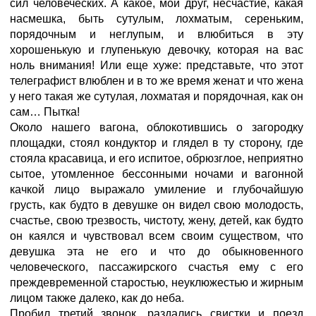
сил человеческих. А какое, мой друг, несчастие, какая
насмешка, быть сутулым, лохматым, сереньким,
порядочным и неглупым, и влюбиться в эту
хорошенькую и глупенькую девочку, которая на вас
ноль внимания! Или еще хуже: представьте, что этот
телеграфист влюблен и в то же время женат и что жена
у него такая же сутулая, лохматая и порядочная, как он
сам… Пытка!
Около нашего вагона, облокотившись о загородку
площадки, стоял кондуктор и глядел в ту сторону, где
стояла красавица, и его испитое, обрюзглое, неприятно
сытое, утомленное бессонными ночами и вагонной
качкой лицо выражало умиление и глубочайшую
грусть, как будто в девушке он видел свою молодость,
счастье, свою трезвость, чистоту, жену, детей, как будто
он каялся и чувствовал всем своим существом, что
девушка эта не его и что до обыкновенного
человеческого, пассажирского счастья ему с его
преждевременной старостью, неуклюжестью и жирным
лицом также далеко, как до неба.
Пробил третий звонок, раздались свистки и поезд