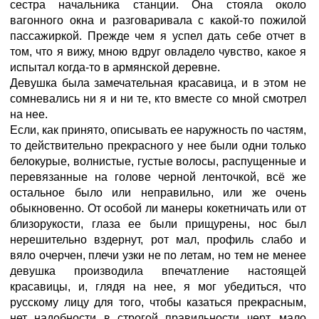
сестра начальника станции. Она стояла около
вагонного окна и разговаривала с какой-то пожилой
пассажиркой. Прежде чем я успел дать себе отчет в
том, что я вижу, мною вдруг овладело чувство, какое я
испытал когда-то в армянской деревне.
Девушка была замечательная красавица, и в этом не
сомневались ни я и ни те, кто вместе со мной смотрел
на нее.
Если, как принято, описывать ее наружность по частям,
то действительно прекрасного у нее были одни только
белокурые, волнистые, густые волосы, распущенные и
перевязанные на голове черной ленточкой, всё же
остальное было или неправильно, или же очень
обыкновенно. От особой ли манеры кокетничать или от
близорукости, глаза ее были прищурены, нос был
нерешительно вздернут, рот мал, профиль слабо и
вяло очерчен, плечи узки не по летам, но тем не менее
девушка производила впечатление настоящей
красавицы, и, глядя на нее, я мог убедиться, что
русскому лицу для того, чтобы казаться прекрасным,
нет надобности в строгой правильности черт, мало