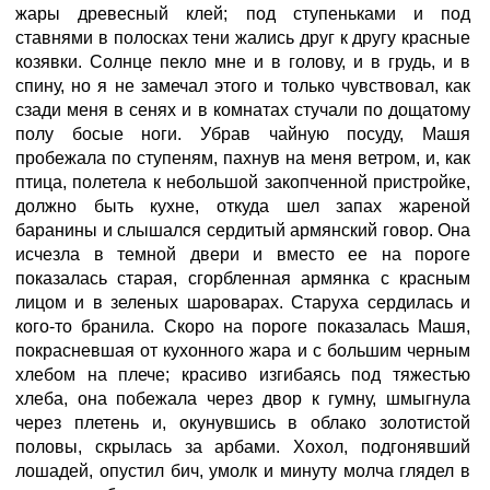
жары древесный клей; под ступеньками и под
ставнями в полосках тени жались друг к другу красные
козявки. Солнце пекло мне и в голову, и в грудь, и в
спину, но я не замечал этого и только чувствовал, как
сзади меня в сенях и в комнатах стучали по дощатому
полу босые ноги. Убрав чайную посуду, Машя
пробежала по ступеням, пахнув на меня ветром, и, как
птица, полетела к небольшой закопченной пристройке,
должно быть кухне, откуда шел запах жареной
баранины и слышался сердитый армянский говор. Она
исчезла в темной двери и вместо ее на пороге
показалась старая, сгорбленная армянка с красным
лицом и в зеленых шароварах. Старуха сердилась и
кого-то бранила. Скоро на пороге показалась Машя,
покрасневшая от кухонного жара и с большим черным
хлебом на плече; красиво изгибаясь под тяжестью
хлеба, она побежала через двор к гумну, шмыгнула
через плетень и, окунувшись в облако золотистой
половы, скрылась за арбами. Хохол, подгонявший
лошадей, опустил бич, умолк и минуту молча глядел в