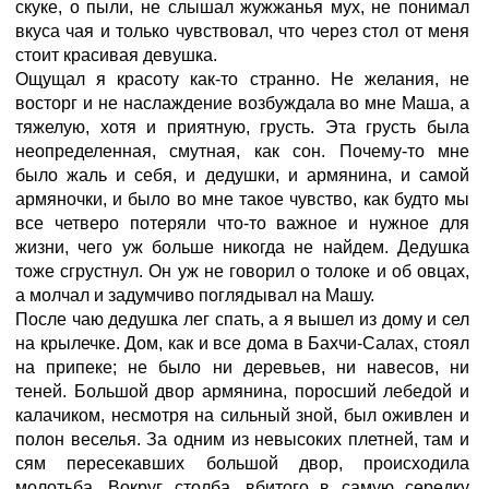
скуке, о пыли, не слышал жужжанья мух, не понимал
вкуса чая и только чувствовал, что через стол от меня
стоит красивая девушка.
Ощущал я красоту как-то странно. Не желания, не
восторг и не наслаждение возбуждала во мне Маша, а
тяжелую, хотя и приятную, грусть. Эта грусть была
неопределенная, смутная, как сон. Почему-то мне
было жаль и себя, и дедушки, и армянина, и самой
армяночки, и было во мне такое чувство, как будто мы
все четверо потеряли что-то важное и нужное для
жизни, чего уж больше никогда не найдем. Дедушка
тоже сгрустнул. Он уж не говорил о толоке и об овцах,
а молчал и задумчиво поглядывал на Машу.
После чаю дедушка лег спать, а я вышел из дому и сел
на крылечке. Дом, как и все дома в Бахчи-Салах, стоял
на припеке; не было ни деревьев, ни навесов, ни
теней. Большой двор армянина, поросший лебедой и
калачиком, несмотря на сильный зной, был оживлен и
полон веселья. За одним из невысоких плетней, там и
сям пересекавших большой двор, происходила
молотьба. Вокруг столба, вбитого в самую середку