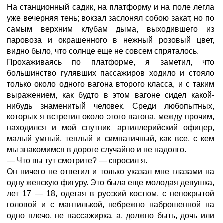
На станционный садик, на платформу и на поле легла
уже вечерняя тень; вокзал заслонял собою закат, но по
самым верхним клубам дыма, выходившего из
паровоза и окрашенного в нежный розовый цвет,
видно было, что солнце еще не совсем спряталось.
Прохаживаясь по платформе, я заметил, что
большинство гулявших пассажиров ходило и стояло
только около одного вагона второго класса, и с таким
выражением, как будто в этом вагоне сидел какой-
нибудь знаменитый человек. Среди любопытных,
которых я встретил около этого вагона, между прочим,
находился и мой спутник, артиллерийский офицер,
малый умный, теплый и симпатичный, как все, с кем
мы знакомимся в дороге случайно и не надолго.
— Что вы тут смотрите? — спросил я.
Он ничего не ответил и только указал мне глазами на
одну женскую фигуру. Это была еще молодая девушка,
лет 17 — 18, одетая в русский костюм, с непокрытой
головой и с мантилькой, небрежно наброшенной на
одно плечо, не пассажирка, а, должно быть, дочь или