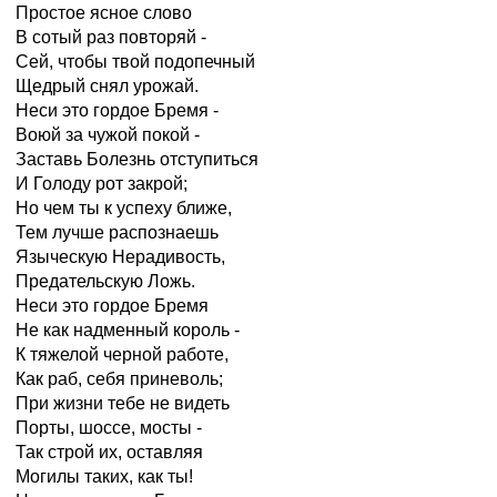
Простое ясное слово
В сотый раз повторяй -
Сей, чтобы твой подопечный
Щедрый снял урожай.
Неси это гордое Бремя -
Воюй за чужой покой -
Заставь Болезнь отступиться
И Голоду рот закрой;
Но чем ты к успеху ближе,
Тем лучше распознаешь
Языческую Нерадивость,
Предательскую Ложь.
Неси это гордое Бремя
Не как надменный король -
К тяжелой черной работе,
Как раб, себя приневоль;
При жизни тебе не видеть
Порты, шоссе, мосты -
Так строй их, оставляя
Могилы таких, как ты!