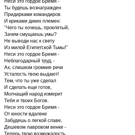
Неси это гордое Бремя -
Ты будешь вознагражден
Придирками командиров
И криками диких племен:
"Чего ты хочешь, проклятый,
Зачем смущаешь умы?
Не выводи нас к свету
Из милой Египетской Тьмы!"
Неси это гордое Бремя -
Неблагодарный труд, -
Ах, слишком громкие речи
Усталость твою выдают!
Тем, что ты уже сделал
И сделать еще готов,
Молчащий народ измерит
Тебя и твоих Богов.
Неси это гордое Бремя -
От юности вдалеке
Забудешь о легкой славе,
Дешевом лавровом венке -
Теперь твою возмужалость