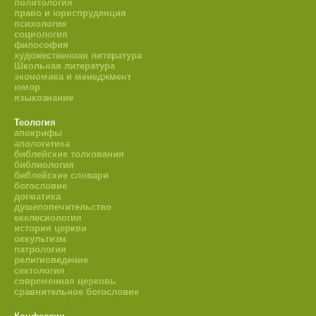
политология
право и юриспруденция
психология
социология
философия
художественная литература
Школьная литература
экономика и менеджмент
юмор
языкознание
Теология
апокрифы
апологетика
библейские толкования
библиология
библейские словари
богословие
догматика
душепопечительство
екклесиология
история церкви
оккультизм
патрология
религиоведение
сектология
современная церковь
сравнительное богословие