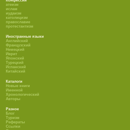
Конфессии
атеизм
ислам
иудаизм
католицизм
православие
протестантизм
Иностранные языки
Английский
Французский
Немецкий
Иврит
Японский
Турецкий
Испанский
Китайский
Каталоги
Новые книги
Именной
Хронологический
Авторы
Разное
Блог
Туризм
Рефераты
Ссылки