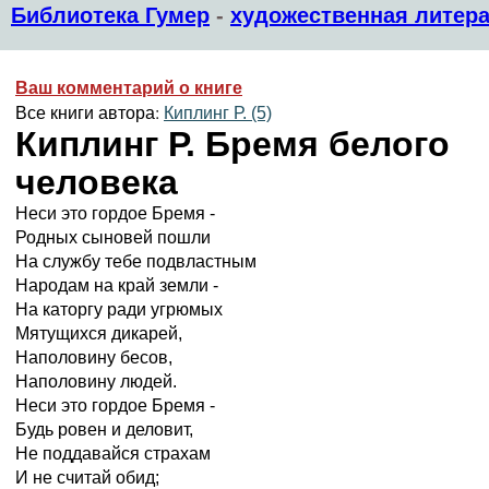
Библиотека Гумер
-
художественная литера
Ваш комментарий о книге
Все книги автора:
Киплинг Р. (5)
Киплинг Р. Бремя белого
человека
Неси это гордое Бремя -
Родных сыновей пошли
На службу тебе подвластным
Народам на край земли -
На каторгу ради угрюмых
Мятущихся дикарей,
Наполовину бесов,
Наполовину людей.
Неси это гордое Бремя -
Будь ровен и деловит,
Не поддавайся страхам
И не считай обид;