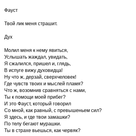
Фауст
Твой лик меня страшит.
Дух
Молил меня к нему явиться,
Услышать жаждал, увидать,
Я сжалился, пришел и, глядь,
В испуге вижу духовидца!
Ну что ж, дерзай, сверхчеловек!
Где чувств твоих и мыслей пламя?
Что ж, возомнив сравняться с нами,
Ты к помощи моей прибег?
И это Фауст, который говорил
Со мной, как равный, с превышеньем сил?
Я здесь, и где твои замашки?
По телу бегают мурашки.
Ты в страхе вьешься, как червяк?