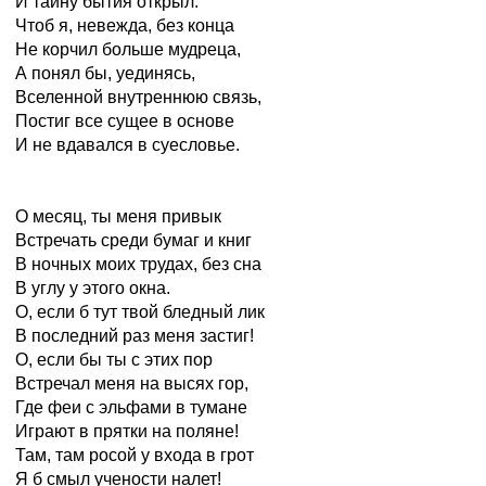
И тайну бытия открыл.
Чтоб я, невежда, без конца
Не корчил больше мудреца,
А понял бы, уединясь,
Вселенной внутреннюю связь,
Постиг все сущее в основе
И не вдавался в суесловье.
О месяц, ты меня привык
Встречать среди бумаг и книг
В ночных моих трудах, без сна
В углу у этого окна.
О, если б тут твой бледный лик
В последний раз меня застиг!
О, если бы ты с этих пор
Встречал меня на высях гор,
Где феи с эльфами в тумане
Играют в прятки на поляне!
Там, там росой у входа в грот
Я б смыл учености налет!