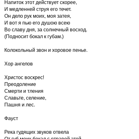
Напиток этот действует скорее,
И медленней струя его течет.
Он дело рук моих, моя затея,
И вот я пью его душою всею
Во славу дня, за солнечный восход.
(Подносит бокал к губам.)
Колокольный звон и хоровое пенье.
Хор ангелов
Христос воскрес!
Преодоление
Смерти и тления
Славьте, селение,
Пашня и лес.
Фауст
Река гудящих звуков отвела
От губ моих бокал с отравой этой.