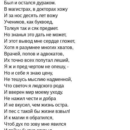
Был и остался дураком.
В магистрах, в докторах хожу
И за нос десять лет вожу
Учеников, как буквоед,
Толкуя так и сяк предмет.
Но знанья это дать не может,
И этот вывод мне сердце гложет,
Хотя я разумнее многих хватов,
Врачей, попов и адвокатов,
Их точно всех попутал леший,
Я ж и пред чертом не опешу, -
Но и себе я знаю цену,
Не тешусь мыслию надменной,
Что светоч я людского рода
И вверен мир моему уходу.
Не нажил чести и добра
И не вкусил, чем жизнь остра.
И пес с такой бы жизни взвыл!
И к магии я обратился,
Чтоб дух по зову мне явился