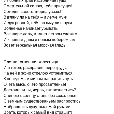
Из сонных трав настоянная гуща,
Смертельной силою, тебе присущей,
Сегодня своего творца уважь!
Взгляну ли на тебя – и легче муки,
И дух ровней; тебя возьму ли в руки -
Волненье начинает убывать.
Все шире даль, и тянет ветром свежим,
И к новым дням и новым побережьям
Зовет зеркальная морская гладь.
Слетает огненная колесница,
И я готов, расправив шире грудь,
На ней в эфир стрелою устремиться,
К неведомым мирам направить путь.
О, эта высь, о, это просветленье!
Достоин ли ты, червь, так вознестись?
Спиною к солнцу стань без сожаленья,
С земным существованьем распростись.
Набравшись духу, выломай руками
Врата, которых самый вид страшит!