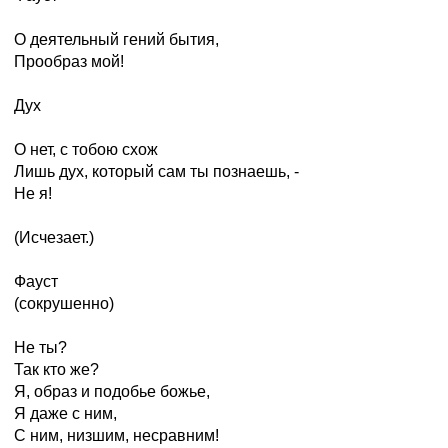
О деятельный гений бытия,
Прообраз мой!
Дух
О нет, с тобою схож
Лишь дух, который сам ты познаешь, -
Не я!
(Исчезает.)
Фауст
(сокрушенно)
Не ты?
Так кто же?
Я, образ и подобье божье,
Я даже с ним,
С ним, низшим, несравним!