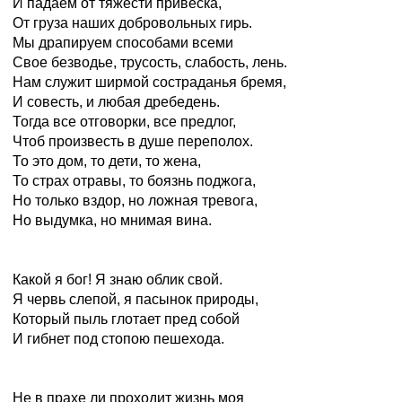
И падаем от тяжести привеска,
От груза наших добровольных гирь.
Мы драпируем способами всеми
Свое безводье, трусость, слабость, лень.
Нам служит ширмой состраданья бремя,
И совесть, и любая дребедень.
Тогда все отговорки, все предлог,
Чтоб произвесть в душе переполох.
То это дом, то дети, то жена,
То страх отравы, то боязнь поджога,
Но только вздор, но ложная тревога,
Но выдумка, но мнимая вина.
Какой я бог! Я знаю облик свой.
Я червь слепой, я пасынок природы,
Который пыль глотает пред собой
И гибнет под стопою пешехода.
Не в прахе ли проходит жизнь моя