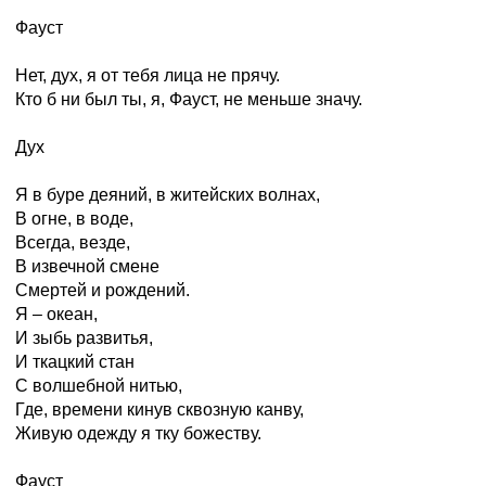
Фауст
Нет, дух, я от тебя лица не прячу.
Кто б ни был ты, я, Фауст, не меньше значу.
Дух
Я в буре деяний, в житейских волнах,
В огне, в воде,
Всегда, везде,
В извечной смене
Смертей и рождений.
Я – океан,
И зыбь развитья,
И ткацкий стан
С волшебной нитью,
Где, времени кинув сквозную канву,
Живую одежду я тку божеству.
Фауст