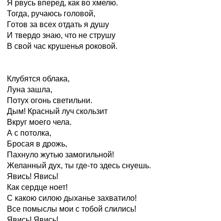
Я рвусь вперед, как во хмелю.
Тогда, ручаюсь головой,
Готов за всех отдать я душу
И твердо знаю, что не струшу
В свой час крушенья роковой.
Клубятся облака,
Луна зашла,
Потух огонь светильни.
Дым! Красный луч скользит
Вкруг моего чела.
А с потолка,
Бросая в дрожь,
Пахнуло жутью замогильной!
Желанный дух, ты где-то здесь снуешь.
Явись! Явись!
Как сердце ноет!
С какою силою дыханье захватило!
Все помыслы мои с тобой слились!
Явись! Явись!