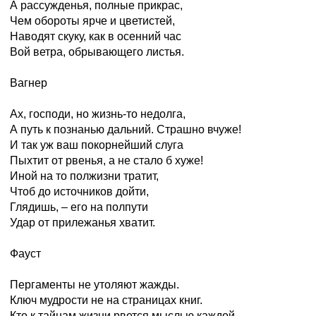
А рассужденья, полные прикрас,
Чем обороты ярче и цветистей,
Наводят скуку, как в осенний час
Вой ветра, обрывающего листья.
Вагнер
Ах, господи, но жизнь-то недолга,
А путь к познанью дальний. Страшно вчуже!
И так уж ваш покорнейший слуга
Пыхтит от рвенья, а не стало б хуже!
Иной на то полжизни тратит,
Чтоб до источников дойти,
Глядишь, – его на полпути
Удар от прилежанья хватит.
Фауст
Пергаменты не утоляют жажды.
Ключ мудрости не на страницах книг.
Кто к тайнам жизни рвется мыслью каждой,