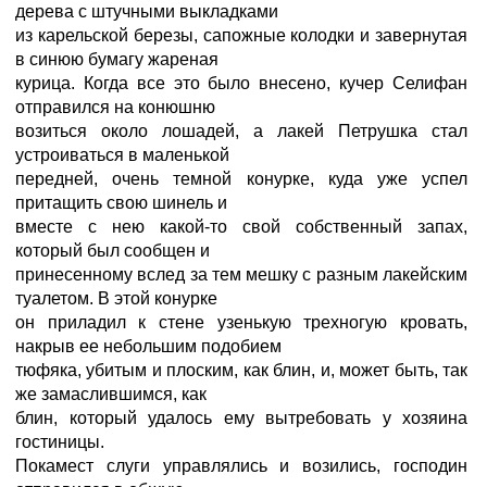
дерева с штучными выкладками
из карельской березы, сапожные колодки и завернутая
в синюю бумагу жареная
курица. Когда все это было внесено, кучер Селифан
отправился на конюшню
возиться около лошадей, а лакей Петрушка стал
устроиваться в маленькой
передней, очень темной конурке, куда уже успел
притащить свою шинель и
вместе с нею какой-то свой собственный запах,
который был сообщен и
принесенному вслед за тем мешку с разным лакейским
туалетом. В этой конурке
он приладил к стене узенькую трехногую кровать,
накрыв ее небольшим подобием
тюфяка, убитым и плоским, как блин, и, может быть, так
же замаслившимся, как
блин, который удалось ему вытребовать у хозяина
гостиницы.
Покамест слуги управлялись и возились, господин