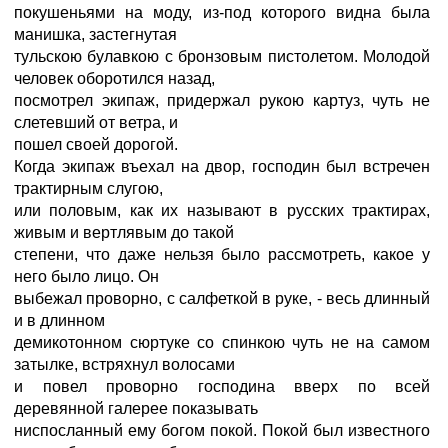
покушеньями на моду, из-под которого видна была
манишка, застегнутая
тульскою булавкою с бронзовым пистолетом. Молодой
человек оборотился назад,
посмотрел экипаж, придержал рукою картуз, чуть не
слетевший от ветра, и
пошел своей дорогой.
Когда экипаж въехал на двор, господин был встречен
трактирным слугою,
или половым, как их называют в русских трактирах,
живым и вертлявым до такой
степени, что даже нельзя было рассмотреть, какое у
него было лицо. Он
выбежал проворно, с салфеткой в руке, - весь длинный
и в длинном
демикотонном сюртуке со спинкою чуть не на самом
затылке, встряхнул волосами
и повел проворно господина вверх по всей
деревянной галерее показывать
ниспосланный ему богом покой. Покой был известного