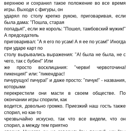
верхнюю и сохранил такое положение во все время
игры. Выходя с фигуры, он
ударял по столу крепко рукою, приговаривая, если
была дама: "Пошла, старая
попадья!", если же король: "Пошел, тамбовский мужик!"
А председатель
приговаривал: "А я его по усам! А я ее по усам!" Иногда
при ударе карт по
столу вырывались выражения: "А! была не была, не с
чего, так с бубен!" Или
же просто восклицания: "черви! червоточина!
пикенция!" или: "пикендрас!
пичурущух! пичура!" и даже просто: "пичук!" - названия,
которыми
перекрестили они масти в своем обществе. По
окончании игры спорили, как
водится, довольно громко. Приезжий наш гость также
спорил, но как-то
чрезвычайно искусно, так что все видели, что он
спорил, а между тем приятно