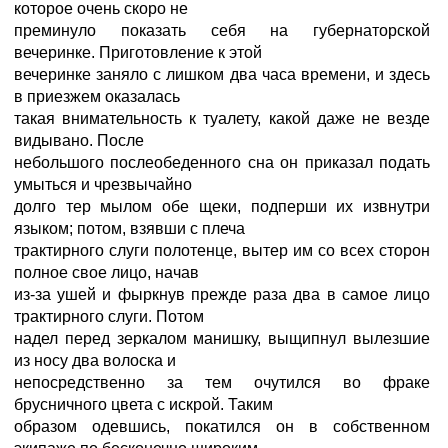
которое очень скоро не
преминуло показать себя на губернаторской
вечеринке. Приготовление к этой
вечеринке заняло с лишком два часа времени, и здесь
в приезжем оказалась
такая внимательность к туалету, какой даже не везде
видывано. После
небольшого послеобеденного сна он приказал подать
умыться и чрезвычайно
долго тер мылом обе щеки, подперши их извнутри
языком; потом, взявши с плеча
трактирного слуги полотенце, вытер им со всех сторон
полное свое лицо, начав
из-за ушей и фыркнув прежде раза два в самое лицо
трактирного слуги. Потом
надел перед зеркалом манишку, выщипнул вылезшие
из носу два волоска и
непосредственно за тем очутился во фраке
брусничного цвета с искрой. Таким
образом одевшись, покатился он в собственном