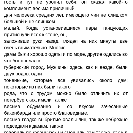
гость и тут не уронил себя: он сказал какой-то
комплимент, весьма приличный
для человека средних лет, имеющего чин не слишком
большой и не слишком
малый. Когда установившиеся пары танцующих
притиснули всех к стене, он,
заложивши руки назад, глядел на них минуты две
очень внимательно. Многие
дамы были хорошо одеты и по моде, другие оделись во
что бог послал в
губернский город. Мужчины здесь, как и везде, были
двух родов: одни
тоненькие, которые все увивались около дам;
некоторые из них были такого
рода, что с трудом можно было отличить их от
петербургских, имели так же
весьма обдуманно и со вкусом зачесанные
бакенбарды или просто благовидные,
весьма гладко выбритые овалы лиц, так же небрежно
подседали к дамам, так же
говорили по-французски и смешили дам так же, как и в