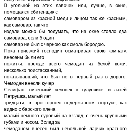
В угольной из этих лавочек, или, лучше, в окне,
помещался сбитенщик с
самоваром из красной меди и лицом так же красным,
как самовар, так что
издали можно бы подумать, что на окне стояло два
самовара, если б один
самовар не был с черною как смоль бородою.
Пока приезжий господин осматривал свою комнату,
внесены были его
пожитки: прежде всего чемодан из белой кожи,
несколько поистасканный,
показывавший, что был не в первый раз в дороге.
Чемодан внесли кучер
Селифан, низенький человек в тулупчике, и лакей
Петрушка, малый лет
тридцати, в просторном подержанном сюртуке, как
видно с барского плеча,
малый немного суровый на взгляд, с очень крупными
губами и носом. Вслед за
чемоданом внесен был небольшой ларчик красного