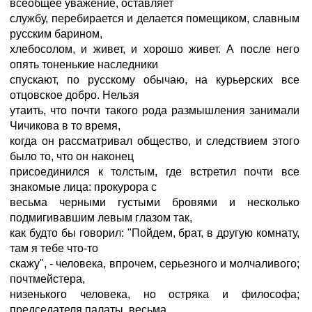
всеобщее уважение, оставляет
службу, перебирается и делается помещиком, славным
русским барином,
хлебосолом, и живет, и хорошо живет. А после него
опять тоненькие наследники
спускают, по русскому обычаю, на курьерских все
отцовское добро. Нельзя
утаить, что почти такого рода размышления занимали
Чичикова в то время,
когда он рассматривал общество, и следствием этого
было то, что он наконец
присоединился к толстым, где встретил почти все
знакомые лица: прокурора с
весьма черными густыми бровями и несколько
подмигивавшим левым глазом так,
как будто бы говорил: "Пойдем, брат, в другую комнату,
там я тебе что-то
скажу", - человека, впрочем, серьезного и молчаливого;
почтмейстера,
низенького человека, но остряка и философа;
председателя палаты, весьма