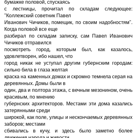
бумажке половой, спускаясь
с лестницы, прочитал по складам следующее:
"Коллежский советник Павел
Иванович Чичиков, помещик, по своим надобностям".
Когда половой все еще
разбирал по складам записку, сам Павел Иванович
Чичиков отправился
посмотреть город, которым был, как казалось,
удовлетворен, ибо нашел, что
город никак не уступал другим губернским городам:
сильно била в глаза желтая
краска на каменных домах и скромно темнела серая на
деревянных. Домы были в
один, два и полтора этажа, с вечным мезонином, очень
красивым, по мнению
губернских архитекторов. Местами эти дома казались
затерянными среди
широкой, как поле, улицы и нескончаемых деревянных
заборов; местами
сбивались в кучу, и здесь было заметно более
движения народа и живости.