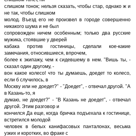
слишком тонок; нельзя сказать, чтобы стар, однако ж и
не так, чтобы слишком
молод. Въезд его не произвел в городе совершенно
никакого шума и не был
сопровожден ничем особенным; только два русские
мужика, стоявшие у дверей
кабака против гостиницы, сделали кое-какие
замечания, относившиеся, впрочем,
более к экипажу, чем к сидевшему в нем. "Вишь ты, -
сказал один другому, -
вон какое колесо! что ты думаешь, доедет то колесо,
если б случилось, в
Москву или не доедет?" - "Доедет", - отвечал другой. "А
в Казань-то, я
думаю, не доедет?" - "В Казань не доедет", - отвечал
другой. Этим разговор и
кончился Да еще, когда бричка подъехала к гостинице,
встретился молодой
человек в белых канифасовых панталонах, весьма
узких и коротких, во фраке с