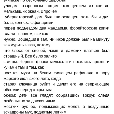
экипаже по бесконечно широким
улицам, озаренным тощим освещением из кое-где
мелькавших океан. Впрочем,
губернаторский дом был так освещен, хоть бы и для
бала; коляска с фонарями,
перед подъездом два жандарма, форейторские крики
вдали - словом, все как
нужно. Вошедши в зал, Чичиков должен был на минуту
зажмурить глаза, потому
что блеск от свечей, ламп и дамских платьев был
страшный. Все было залито
светом. Черные фраки мелькали и носились врознь и
кучами там и там, как
носятся мухи на белом сияющем рафинаде в пору
жаркого июльского лета, когда
старая ключница рубит и делит его на сверкающие
обломки перед открытым
окном; дети все глядят, собравшись вокруг, следя
любопытно за движениями
жестких рук ее, подымающих молот, а воздушные
эскадроны мух, поднятые легким