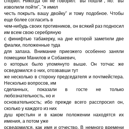
спорил. Никогда он не говорил: "вы пошли", но: "вы
изволили пойти", "я имел
честь покрыть вашу двойку" и тому подобное. Чтобы
еще более согласить в
чем-нибудь своих противников, он всякий раз подносил
им всем свою серебряную
с финифтью табакерку, на дне которой заметили две
фиалки, положенные туда
для запаха. Внимание приезжего особенно заняли
помещики Манилов и Собакевич,
о которых было упомянуто выше. Он тотчас же
осведомился о них, отозвавши тут
же несколько в сторону председателя и почтмейстера.
Несколько вопросов, им
сделанных, показали в госте не только
любознательность, но и
основательность; ибо прежде всего расспросил он,
сколько у каждого из них
душ крестьян и в каком положении находятся их
имения, а потом уже
осведомился, как имя и отчество. В немного времени