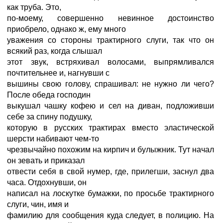
как труба. Это,
по-моему, совершенно невинное достоинство
приобрело, однако ж, ему много
уважения со стороны трактирного слуги, так что он
всякий раз, когда слышал
этот звук, встряхивал волосами, выпрямливался
почтительнее и, нагнувши с
вышины свою голову, спрашивал: не нужно ли чего?
После обеда господин
выкушал чашку кофею и сел на диван, подложивши
себе за спину подушку,
которую в русских трактирах вместо эластической
шерсти набивают чем-то
чрезвычайно похожим на кирпич и булыжник. Тут начал
он зевать и приказал
отвести себя в свой нумер, где, прилегши, заснул два
часа. Отдохнувши, он
написал на лоскутке бумажки, по просьбе трактирного
слуги, чин, имя и
фамилию для сообщения куда следует, в полицию. На