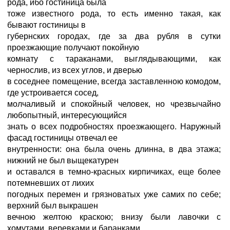
рода, ибо гостиница была
тоже известного рода, то есть именно такая, как
бывают гостиницы в
губернских городах, где за два рубля в сутки
проезжающие получают покойную
комнату с тараканами, выглядывающими, как
чернослив, из всех углов, и дверью
в соседнее помещение, всегда заставленною комодом,
где устроивается сосед,
молчаливый и спокойный человек, но чрезвычайно
любопытный, интересующийся
знать о всех подробностях проезжающего. Наружный
фасад гостиницы отвечал ее
внутренности: она была очень длинна, в два этажа;
нижний не был выщекатурен
и оставался в темно-красных кирпичиках, еще более
потемневших от лихих
погодных перемен и грязноватых уже самих по себе;
верхний был выкрашен
вечною желтою краскою; внизу были лавочки с
хомутами, веревками и баранками.