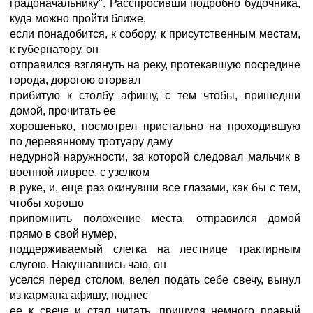
градоначальнику". Расспросивши подробно будочника,
куда можно пройти ближе,
если понадобится, к собору, к присутственным местам,
к губернатору, он
отправился взглянуть на реку, протекавшую посредине
города, дорогою оторвал
прибитую к столбу афишу, с тем чтобы, пришедши
домой, прочитать ее
хорошенько, посмотрел пристально на проходившую
по деревянному тротуару даму
недурной наружности, за которой следовал мальчик в
военной ливрее, с узелком
в руке, и, еще раз окинувши все глазами, как бы с тем,
чтобы хорошо
припомнить положение места, отправился домой
прямо в свой нумер,
поддерживаемый слегка на лестнице трактирным
слугою. Накушавшись чаю, он
уселся перед столом, велел подать себе свечу, вынул
из кармана афишу, поднес
ее к свече и стал читать, прищуря немного правый