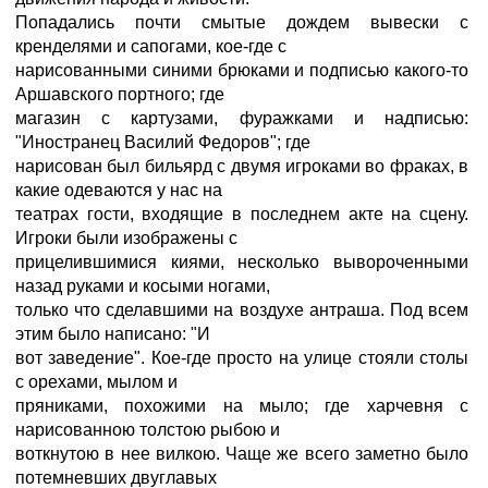
Попадались почти смытые дождем вывески с
кренделями и сапогами, кое-где с
нарисованными синими брюками и подписью какого-то
Аршавского портного; где
магазин с картузами, фуражками и надписью:
"Иностранец Василий Федоров"; где
нарисован был бильярд с двумя игроками во фраках, в
какие одеваются у нас на
театрах гости, входящие в последнем акте на сцену.
Игроки были изображены с
прицелившимися киями, несколько вывороченными
назад руками и косыми ногами,
только что сделавшими на воздухе антраша. Под всем
этим было написано: "И
вот заведение". Кое-где просто на улице стояли столы
с орехами, мылом и
пряниками, похожими на мыло; где харчевня с
нарисованною толстою рыбою и
воткнутою в нее вилкою. Чаще же всего заметно было
потемневших двуглавых