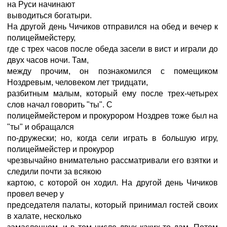
на Руси начинают
выводиться богатыри.
На другой день Чичиков отправился на обед и вечер к
полицеймейстеру,
где с трех часов после обеда засели в вист и играли до
двух часов ночи. Там,
между прочим, он познакомился с помещиком
Ноздревым, человеком лет тридцати,
разбитным малым, который ему после трех-четырех
слов начал говорить "ты". С
полицеймейстером и прокурором Ноздрев тоже был на
"ты" и обращался
по-дружески; но, когда сели играть в большую игру,
полицеймейстер и прокурор
чрезвычайно внимательно рассматривали его взятки и
следили почти за всякою
картою, с которой он ходил. На другой день Чичиков
провел вечер у
председателя палаты, который принимал гостей своих
в халате, несколько