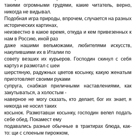
такими огромными грудями, какие читатель, верно,
никогда не видывал.
Подобная игра природы, впрочем, случается на разных
исторических картинах,
неизвестно в какое время, откуда и кем привезенных к
нам в Россию, иной раз
даже нашими вельможами, любителями искусств,
накупившими их в Италии по
совету везших их курьеров. Господин скинул с себя
картуз и размотал с шеи
шерстяную, радужных цветов косынку, какую женатым
приготовляет своими руками
супруга, снабжая приличными наставлениями, как
закутываться, а холостым -
наверное не могу сказать, кто делает, бог их знает, я
никогда не носил таких
косынок. Размотавши косынку, господин велел подать
себе обед. Покамест ему
подавались разные обычные в трактирах блюда, как-
то: щи с слоеным пирожком,