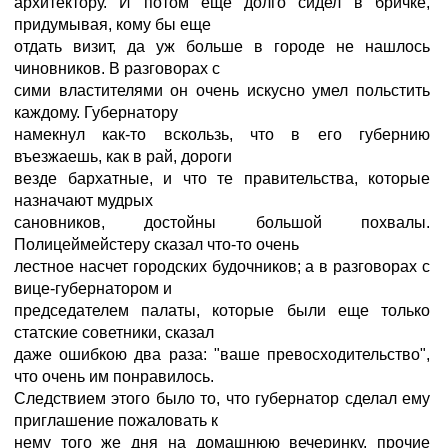
архитектору. И потом еще долго сидел в бричке,
придумывая, кому бы еще
отдать визит, да уж больше в городе не нашлось
чиновников. В разговорах с
сими властителями он очень искусно умел польстить
каждому. Губернатору
намекнул как-то вскользь, что в его губернию
въезжаешь, как в рай, дороги
везде бархатные, и что те правительства, которые
назначают мудрых
сановников, достойны большой похвалы.
Полицеймейстеру сказал что-то очень
лестное насчет городских будочников; а в разговорах с
вице-губернатором и
председателем палаты, которые были еще только
статские советники, сказал
даже ошибкою два раза: "ваше превосходительство",
что очень им понравилось.
Следствием этого было то, что губернатор сделал ему
приглашение пожаловать к
нему того же дня на домашнюю вечеринку, прочие