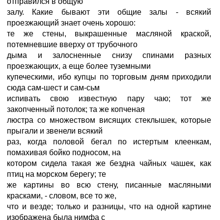
отправился в общую
залу. Какие бывают эти общие залы - всякий
проезжающий знает очень хорошо:
те же стены, выкрашенные масляной краской,
потемневшие вверху от трубочного
дыма и залосненные снизу спинами разных
проезжающих, а еще более туземными
купеческими, ибо купцы по торговым дням приходили
сюда сам-шест и сам-сьм
испивать свою известную пару чаю; тот же
закопченный потолок; та же копченая
люстра со множеством висящих стеклышек, которые
прыгали и звенели всякий
раз, когда половой бегал по истертым клеенкам,
помахивая бойко подносом, на
котором сидела такая же бездна чайных чашек, как
птиц на морском берегу; те
же картины во всю стену, писанные масляными
красками, - словом, все то же,
что и везде; только и разницы, что на одной картине
изображена была нимфа с