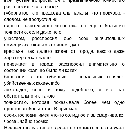
все пустые вопросы; он с чрезвычайною точностию
расспросил, кто в городе
губернатор, кто председатель палаты, кто прокурор, -
словом, не пропустил ни
одного значительного чиновника; но еще с большею
точностию, если даже не с
участием, расспросил обо всех значительных
помещиках: сколько кто имеет душ
крестьян, как далеко живет от города, какого даже
характера и как часто
приезжает в город; расспросил внимательно о
состоянии края: не было ли каких
болезней в их губернии - повальных горячек,
убийственных какие-либо
лихорадок, оспы и тому подобного, и все так
обстоятельно и с такою
точностию, которая показывала более, чем одно
простое любопытство. В приемах
своих господин имел что-то солидное и высмаркивался
чрезвычайно громко.
Неизвестно, как он это делал, но только нос его звучал,