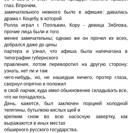
глаз. Впрочем,
замечательного немного было в афишке: давалась
драма г. Коцебу, в которой
Ролла играл г. Попльвин, Кору - девица Зяблова,
прочие лица были и того
менее замечательны; однако же он прочел их всех,
добрался даже до цены
партера и узнал, что афиша была напечатана в
типографии губернского
правления, потом переворотил на другую сторону:
узнать, нет ли и там
чего-нибудь, но, не нашедши ничего, протер глаза,
свернул опрятно и положил
в свой ларчик, куда имел обыкновение складывать все,
что ни попадалось.
День, кажется, был заключен порцией холодной
телятины, бутылкою кислых щей и
крепким сном во всю насосную завертку, как
выражаются в иных местах
обширного русского государства.