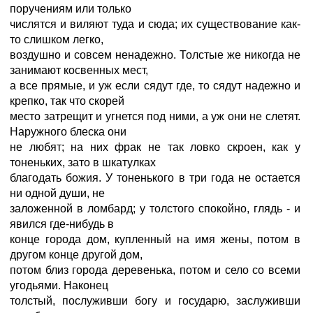
поручениям или только
числятся и виляют туда и сюда; их существование как-
то слишком легко,
воздушно и совсем ненадежно. Толстые же никогда не
занимают косвенных мест,
а все прямые, и уж если сядут где, то сядут надежно и
крепко, так что скорей
место затрещит и угнется под ними, а уж они не слетят.
Наружного блеска они
не любят; на них фрак не так ловко скроен, как у
тоненьких, зато в шкатулках
благодать божия. У тоненького в три года не остается
ни одной души, не
заложенной в ломбард; у толстого спокойно, глядь - и
явился где-нибудь в
конце города дом, купленный на имя жены, потом в
другом конце другой дом,
потом близ города деревенька, потом и село со всеми
угодьями. Наконец
толстый, послуживши богу и государю, заслуживши