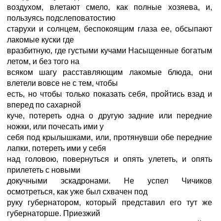
воздухом, влетают смело, как полные хозяева, и,
пользуясь подслеповатостию
старухи и солнцем, беспокоящим глаза ее, обсыпают
лакомые куски где
вразбитную, где густыми кучами Насыщенные богатым
летом, и без того на
всяком шагу расставляющим лакомые блюда, они
влетели вовсе не с тем, чтобы
есть, но чтобы только показать себя, пройтись взад и
вперед по сахарной
куче, потереть одна о другую задние или передние
ножки, или почесать ими у
себя под крылышками, или, протянувши обе передние
лапки, потереть ими у себя
над головою, повернуться и опять улететь, и опять
прилететь с новыми
докучными эскадронами. Не успел Чичиков
осмотреться, как уже был схвачен под
руку губернатором, который представил его тут же
губернаторше. Приезжий