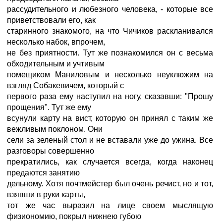
рассудительного и любезного человека, - которые все
приветствовали его, как
старинного знакомого, на что Чичиков раскланивался
несколько набок, впрочем,
не без приятности. Тут же познакомился он с весьма
обходительным и учтивым
помещиком Маниловым и несколько неуклюжим на
взгляд Собакевичем, который с
первого раза ему наступил на ногу, сказавши: "Прошу
прощения". Тут же ему
всунули карту на вист, которую он принял с таким же
вежливым поклоном. Они
сели за зеленый стол и не вставали уже до ужина. Все
разговоры совершенно
прекратились, как случается всегда, когда наконец
предаются занятию
дельному. Хотя почтмейстер был очень речист, но и тот,
взявши в руки карты,
тот же час выразил на лице своем мыслящую
физиономию, покрыл нижнею губою